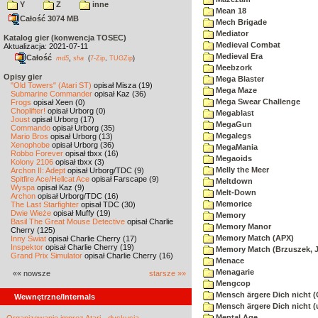
Y
Z
inne
Mean 18
Całość 3074 MB
Mech Brigade
Mediator
Katalog gier (konwencja TOSEC)
Medieval Combat
Aktualizacja: 2021-07-11
Medieval Era
Całość
,
md5
sha
(
7-Zip
,
TUGZip
)
Meebzork
Opisy gier
Mega Blaster
"Old Towers" (Atari ST)
opisał Misza (19)
Mega Maze
Submarine Commander
opisał Kaz (36)
Mega Swear Challenge
Frogs
opisał Xeen (0)
Choplifter!
opisał Urborg (0)
Megablast
Joust
opisał Urborg (17)
MegaGun
Commando
opisał Urborg (35)
Megalegs
Mario Bros
opisał Urborg (13)
Xenophobe
opisał Urborg (36)
MegaMania
Robbo Forever
opisał tbxx (16)
Megaoids
Kolony 2106
opisał tbxx (3)
Melly the Meer
Archon II: Adept
opisał Urborg/TDC (9)
Spitfire Ace/Hellcat Ace
opisał Farscape (9)
Meltdown
Wyspa
opisał Kaz (9)
Melt-Down
Archon
opisał Urborg/TDC (16)
Memorice
The Last Starfighter
opisał TDC (30)
Dwie Wieże
opisał Muffy (19)
Memory
Basil The Great Mouse Detective
opisał Charlie
Memory Manor
Cherry (125)
Memory Match (APX)
Inny Świat
opisał Charlie Cherry (17)
Inspektor
opisał Charlie Cherry (19)
Memory Match (Brzuszek, 
Grand Prix Simulator
opisał Charlie Cherry (16)
Menace
Menagarie
«« nowsze
starsze »»
Mengcop
Mensch ärgere Dich nicht 
Wewnętrzne/Internals
Mensch ärgere Dich nicht 
Mental Age