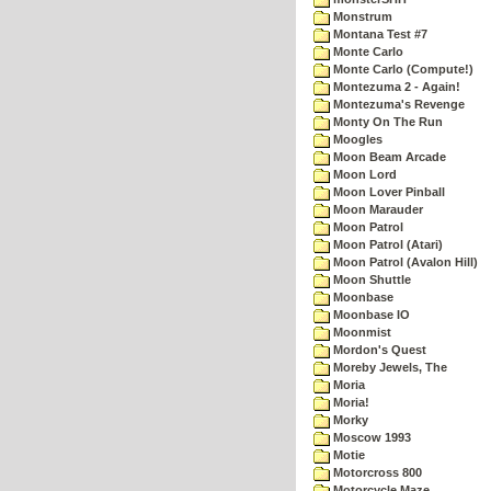
Monstrum
Montana Test #7
Monte Carlo
Monte Carlo (Compute!)
Montezuma 2 - Again!
Montezuma's Revenge
Monty On The Run
Moogles
Moon Beam Arcade
Moon Lord
Moon Lover Pinball
Moon Marauder
Moon Patrol
Moon Patrol (Atari)
Moon Patrol (Avalon Hill)
Moon Shuttle
Moonbase
Moonbase IO
Moonmist
Mordon's Quest
Moreby Jewels, The
Moria
Moria!
Morky
Moscow 1993
Motie
Motorcross 800
Motorcycle Maze