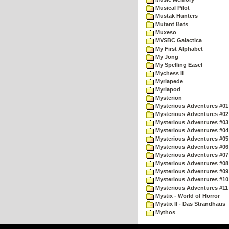
Musical Pilot
Mustak Hunters
Mutant Bats
Muxeso
MVSBC Galactica
My First Alphabet
My Jong
My Spelling Easel
Mychess II
Myriapede
Myriapod
Mysterion
Mysterious Adventures #01
Mysterious Adventures #02
Mysterious Adventures #03 
Mysterious Adventures #04 
Mysterious Adventures #05 
Mysterious Adventures #06 
Mysterious Adventures #07 
Mysterious Adventures #08 
Mysterious Adventures #09
Mysterious Adventures #10 -
Mysterious Adventures #11
Mystix - World of Horror
Mystix II - Das Strandhaus
Mythos