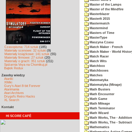
Master of the Lamps
Master of the Mindfire
Masterblazer
MasterIt 2015
Mastermatch
Mastermind
Masters of Time
MasterType
Maszyna Czasu
Czasopisma: 714 sztuk
(185)
Match Maker - French
Materiały scenowe: 32 sztuki
(9)
Match Maker - World Histor
Materiały książkowe: 141 sztuk
(55)
Match Racer
Materiały firmowe: 27 sztuk
(20)
Materiały o grach: 351 sztuk
(211)
Match Wits
Spiżarnia Voya na Chomikuj.pl
Matchbox
Bajtek Redux
Matchboxes
Zasoby wiedzy
Matches
Atariki
Matematyka
XWiki
Matematyka (Mirage)
Gury's Atari 8-bit Forever
Atarimania
Math Busters
Atari Archives
Math Encounter
Drygol's Retro Hacks
Math Game
XL Search
Math Mileage
Kontakt
Math Terminator
Math Wizard
HI SCORE CAFÉ
Math Works, The - Addition
Math Works, The - Subtract
Mathematics
Mathematics Action Games 