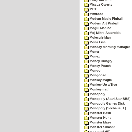
Miszcz Qwerty
MITE
Mixtrood
Modem Magic Pinball
Modern Art Pinball
Mogul Maniac
Moj Mikro Asteroids
Molecule Man
Mona Lisa
Monday Morning Manager
Moner
Monex
Money Hungry
Money Pouch
Mongo
Mongoose
Monkey Magic
Monkey Up a Tree
Monkeymath
Monopoly
Monopoly (Atari Star BBS)
Monopoly Games Disk
Monopoly (Seehaus, J.)
Monster Bash
Monster Hunt
Monster Maze
Monster Smash!
monsterSHIT