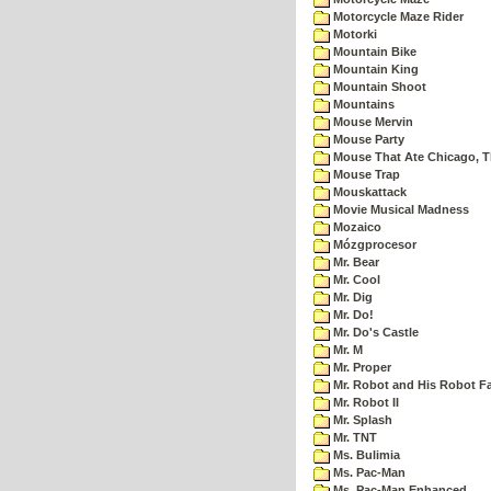
Motorcycle Maze Rider
Motorki
Mountain Bike
Mountain King
Mountain Shoot
Mountains
Mouse Mervin
Mouse Party
Mouse That Ate Chicago, 
Mouse Trap
Mouskattack
Movie Musical Madness
Mozaico
Mózgprocesor
Mr. Bear
Mr. Cool
Mr. Dig
Mr. Do!
Mr. Do's Castle
Mr. M
Mr. Proper
Mr. Robot and His Robot F
Mr. Robot II
Mr. Splash
Mr. TNT
Ms. Bulimia
Ms. Pac-Man
Ms. Pac-Man Enhanced