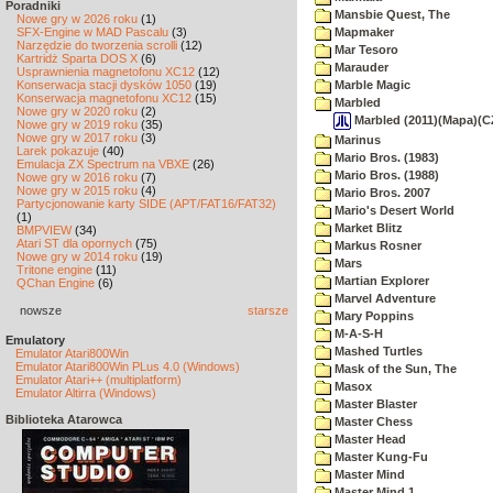
Poradniki
Mansbie Quest, The
Nowe gry w 2026 roku
(1)
SFX-Engine w MAD Pascalu
(3)
Mapmaker
Narzędzie do tworzenia scrolli
(12)
Mar Tesoro
Kartridż Sparta DOS X
(6)
Marauder
Usprawnienia magnetofonu XC12
(12)
Konserwacja stacji dysków 1050
(19)
Marble Magic
Konserwacja magnetofonu XC12
(15)
Marbled
Nowe gry w 2020 roku
(2)
Marbled (2011)(Mapa)(C
Nowe gry w 2019 roku
(35)
Nowe gry w 2017 roku
(3)
Marinus
Larek pokazuje
(40)
Mario Bros. (1983)
Emulacja ZX Spectrum na VBXE
(26)
Mario Bros. (1988)
Nowe gry w 2016 roku
(7)
Nowe gry w 2015 roku
(4)
Mario Bros. 2007
Partycjonowanie karty SIDE (APT/FAT16/FAT32)
Mario's Desert World
(1)
Market Blitz
BMPVIEW
(34)
Atari ST dla opornych
(75)
Markus Rosner
Nowe gry w 2014 roku
(19)
Mars
Tritone engine
(11)
Martian Explorer
QChan Engine
(6)
Marvel Adventure
nowsze
starsze
Mary Poppins
M-A-S-H
Emulatory
Mashed Turtles
Emulator Atari800Win
Emulator Atari800Win PLus 4.0 (Windows)
Mask of the Sun, The
Emulator Atari++ (multiplatform)
Masox
Emulator Altirra (Windows)
Master Blaster
Biblioteka Atarowca
Master Chess
Master Head
Master Kung-Fu
Master Mind
Master Mind 1