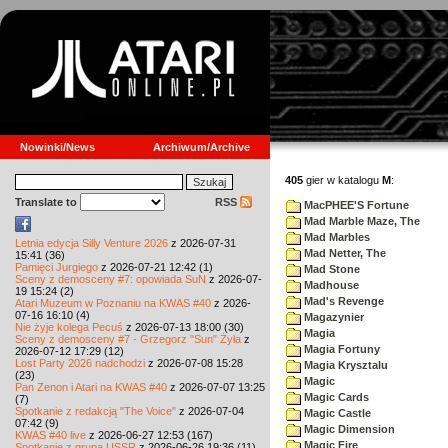
Nowinki/News
Archiwum/Archive
405
gier w katalogu
M
:
Translate to
RSS
MacPHEE'S Fortune
Mad Marble Maze, The
Mad Marbles
Letnia edycja Silly Venture 2026
z 2026-07-31
Mad Netter, The
15:41 (36)
Pamięci Jurgiego
z 2026-07-21 12:42 (1)
Mad Stone
Sceny z demosceny #7: opowiada SuN
z 2026-07-
Madhouse
19 15:24 (2)
Mad's Revenge
Atari Muzeum w Poznaniu na KWAS #40
z 2026-
07-16 16:10 (4)
Magazynier
Nie żyje kolega Pecuś
z 2026-07-13 18:00 (30)
Magia
Sceny z demosceny #7 - Grzegorz "Sun" Żyła
z
Magia Fortuny
2026-07-12 17:29 (12)
Lost Party 2026 nadchodzi
z 2026-07-08 15:28
Magia Krysztalu
(23)
Magic
Pan Zenon i Atari na KWAS #40
z 2026-07-07 13:25
Magic Cards
(7)
Spotkanie z redakcją "The Voice"
z 2026-07-04
Magic Castle
07:42 (9)
Magic Dimension
KWAS #40 live
z 2026-06-27 12:53 (167)
Magic Fire
Spotkanie z grupą USSR
z 2026-06-26 19:36 (11)