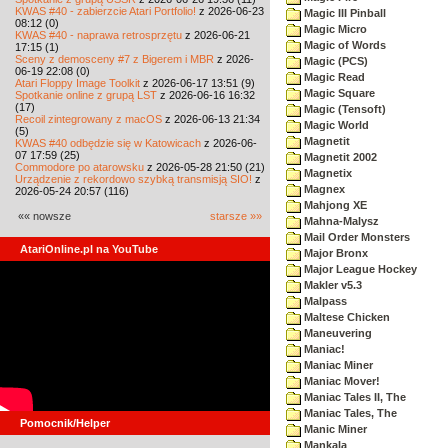
KWAS #40 - zabierzcie Atari Portfolio!
z 2026-06-23
Magic III Pinball
08:12 (0)
Magic Micro
KWAS #40 - naprawa retrosprzętu
z 2026-06-21
Magic of Words
17:15 (1)
Sceny z demosceny #7 z Bigerem i MBR
z 2026-
Magic (PCS)
06-19 22:08 (0)
Magic Read
Atari Floppy Image Toolkit
z 2026-06-17 13:51 (9)
Magic Square
Spotkanie online z grupą LST
z 2026-06-16 16:32
(17)
Magic (Tensoft)
Recoil zintegrowany z macOS
z 2026-06-13 21:34
Magic World
(5)
Magnetit
KWAS #40 odbędzie się w Katowicach
z 2026-06-
07 17:59 (25)
Magnetit 2002
Commodore po atarowsku
z 2026-05-28 21:50 (21)
Magnetix
Urządzenie z rekordowo szybką transmisją SIO!
z
Magnex
2026-05-24 20:57 (116)
Mahjong XE
«« nowsze
starsze »»
Mahna-Malysz
Mail Order Monsters
AtariOnline.pl na YouTube
Major Bronx
Major League Hockey
Makler v5.3
Malpass
Maltese Chicken
Maneuvering
Maniac!
Maniac Miner
Maniac Mover!
Maniac Tales II, The
Maniac Tales, The
Pomocnik/Helper
Manic Miner
Mankala