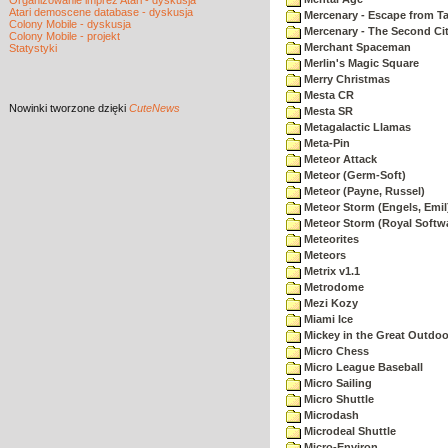
Organizowanie imprez Atari - dyskusja
Atari demoscene database - dyskusja
Mercenary - Escape from T
Colony Mobile - dyskusja
Mercenary - The Second Ci
Colony Mobile - projekt
Merchant Spaceman
Statystyki
Merlin's Magic Square
Merry Christmas
Mesta CR
Nowinki
tworzone dzięki
CuteNews
Mesta SR
Metagalactic Llamas
Meta-Pin
Meteor Attack
Meteor (Germ-Soft)
Meteor (Payne, Russel)
Meteor Storm (Engels, Emil
Meteor Storm (Royal Softw
Meteorites
Meteors
Metrix v1.1
Metrodome
Mezi Kozy
Miami Ice
Mickey in the Great Outdoo
Micro Chess
Micro League Baseball
Micro Sailing
Micro Shuttle
Microdash
Microdeal Shuttle
Micro-Environ