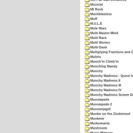
Msciciel
Mt Rock
Muchblastesz
Muff
M.U.L.E
Mule Wars
Multi Master-Mind
Multi Race
Multi Worms
Multi-Dash
Multiplying Fractions and D
Multris
Munch'in Climb'in
Munching Mandy
Munchy
Munchy Madness - Quest fo
Munchy Madness II
Munchy Madness III
Munchy Madness IV
Munchy Madness Screen D
Munsiepede
Munsiepede 2
Munsterjagd!
Murder on the Zinderneuf
Murderer
Murkomania
Mushroom
Music Memory