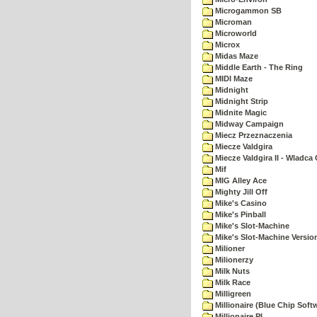
Microgammon SB
Microman
Microworld
Microx
Midas Maze
Middle Earth - The Ring
MIDI Maze
Midnight
Midnight Strip
Midnite Magic
Midway Campaign
Miecz Przeznaczenia
Miecze Valdgira
Miecze Valdgira II - Wladca
Mif
MIG Alley Ace
Mighty Jill Off
Mike's Casino
Mike's Pinball
Mike's Slot-Machine
Mike's Slot-Machine Version
Milioner
Milionerzy
Milk Nuts
Milk Race
Milligreen
Millionaire (Blue Chip Soft
Millionaire PL