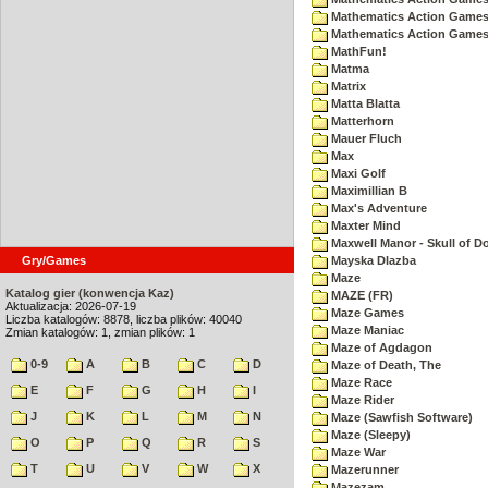
Mathematics Action Games
Mathematics Action Games 
MathFun!
Matma
Matrix
Matta Blatta
Matterhorn
Mauer Fluch
Max
Maxi Golf
Maximillian B
Max's Adventure
Maxter Mind
Maxwell Manor - Skull of 
Gry/Games
Mayska Dlazba
Maze
Katalog gier (konwencja Kaz)
MAZE (FR)
Aktualizacja: 2026-07-19
Maze Games
Liczba katalogów: 8878, liczba plików: 40040
Maze Maniac
Zmian katalogów: 1, zmian plików: 1
Maze of Agdagon
0-9
A
B
C
D
Maze of Death, The
Maze Race
E
F
G
H
I
Maze Rider
J
K
L
M
N
Maze (Sawfish Software)
Maze (Sleepy)
O
P
Q
R
S
Maze War
T
U
V
W
X
Mazerunner
Mazezam