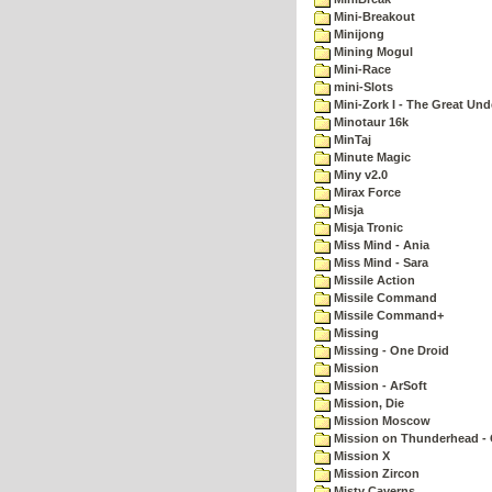
Mini-Breakout
Minijong
Mining Mogul
Mini-Race
mini-Slots
Mini-Zork I - The Great Un
Minotaur 16k
MinTaj
Minute Magic
Miny v2.0
Mirax Force
Misja
Misja Tronic
Miss Mind - Ania
Miss Mind - Sara
Missile Action
Missile Command
Missile Command+
Missing
Missing - One Droid
Mission
Mission - ArSoft
Mission, Die
Mission Moscow
Mission on Thunderhead - 
Mission X
Mission Zircon
Misty Caverns