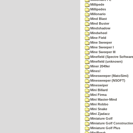
Millipede
Millipedes
Millonario
Mind Blast
Mind Buster
Mindshadow
Mindwheel
Mine Field
Mine Sweeper
Mine Sweeper I
Mine Sweeper III
Minefield (Spectre Software
Minefield (unknown)
Miner 2049er
Mines!
Minesweeper (MatoSimi)
Minesweeper (NSOFT)
Mineswiper
Mini Billard
Mini Firma
Mini Master-Mind
Mini Robbo
Mini Snake
Mini Zjadacz
Miniature Golf
Miniature Golf Constructio
Miniature Golf Plus
MiniBreak