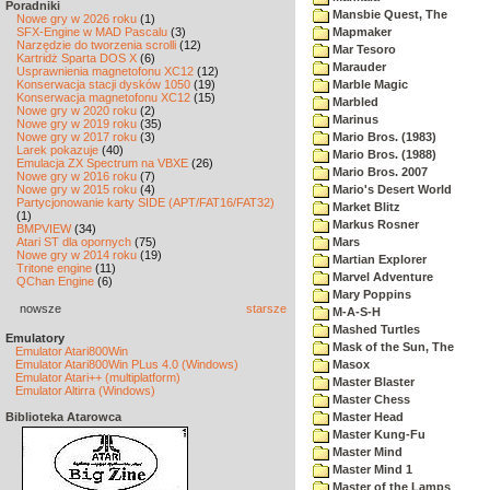
Poradniki
Mansbie Quest, The
Nowe gry w 2026 roku
(1)
SFX-Engine w MAD Pascalu
(3)
Mapmaker
Narzędzie do tworzenia scrolli
(12)
Mar Tesoro
Kartridż Sparta DOS X
(6)
Marauder
Usprawnienia magnetofonu XC12
(12)
Konserwacja stacji dysków 1050
(19)
Marble Magic
Konserwacja magnetofonu XC12
(15)
Marbled
Nowe gry w 2020 roku
(2)
Marinus
Nowe gry w 2019 roku
(35)
Nowe gry w 2017 roku
(3)
Mario Bros. (1983)
Larek pokazuje
(40)
Mario Bros. (1988)
Emulacja ZX Spectrum na VBXE
(26)
Mario Bros. 2007
Nowe gry w 2016 roku
(7)
Nowe gry w 2015 roku
(4)
Mario's Desert World
Partycjonowanie karty SIDE (APT/FAT16/FAT32)
Market Blitz
(1)
Markus Rosner
BMPVIEW
(34)
Atari ST dla opornych
(75)
Mars
Nowe gry w 2014 roku
(19)
Martian Explorer
Tritone engine
(11)
Marvel Adventure
QChan Engine
(6)
Mary Poppins
nowsze
starsze
M-A-S-H
Mashed Turtles
Emulatory
Mask of the Sun, The
Emulator Atari800Win
Emulator Atari800Win PLus 4.0 (Windows)
Masox
Emulator Atari++ (multiplatform)
Master Blaster
Emulator Altirra (Windows)
Master Chess
Biblioteka Atarowca
Master Head
Master Kung-Fu
Master Mind
Master Mind 1
Master of the Lamps