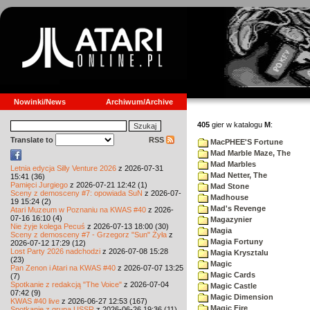
Nowinki/News
Archiwum/Archive
405
gier w katalogu
M
:
Translate to
RSS
MacPHEE'S Fortune
Mad Marble Maze, The
Mad Marbles
Letnia edycja Silly Venture 2026
z 2026-07-31
Mad Netter, The
15:41 (36)
Pamięci Jurgiego
z 2026-07-21 12:42 (1)
Mad Stone
Sceny z demosceny #7: opowiada SuN
z 2026-07-
Madhouse
19 15:24 (2)
Mad's Revenge
Atari Muzeum w Poznaniu na KWAS #40
z 2026-
07-16 16:10 (4)
Magazynier
Nie żyje kolega Pecuś
z 2026-07-13 18:00 (30)
Magia
Sceny z demosceny #7 - Grzegorz "Sun" Żyła
z
Magia Fortuny
2026-07-12 17:29 (12)
Lost Party 2026 nadchodzi
z 2026-07-08 15:28
Magia Krysztalu
(23)
Magic
Pan Zenon i Atari na KWAS #40
z 2026-07-07 13:25
Magic Cards
(7)
Spotkanie z redakcją "The Voice"
z 2026-07-04
Magic Castle
07:42 (9)
Magic Dimension
KWAS #40 live
z 2026-06-27 12:53 (167)
Magic Fire
Spotkanie z grupą USSR
z 2026-06-26 19:36 (11)