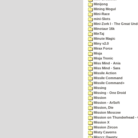
Minijong
Mining Mogul
Mini-Race
mini-Slots
Mini-Zork I - The Great Un
Minotaur 16k
MinTaj
Minute Magic
Miny v2.0
Mirax Force
Misja
Misja Tronic
Miss Mind - Ania
Miss Mind - Sara
Missile Action
Missile Command
Missile Command+
Missing
Missing - One Droid
Mission
Mission - ArSoft
Mission, Die
Mission Moscow
Mission on Thunderhead - 
Mission X
Mission Zircon
Misty Caverns
Miszcz Qwerty