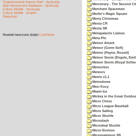
Organizowanie imprez Atari - dyskusja
Mercenary - The Second Ci
Atari demoscene database - dyskusja
Merchant Spaceman
Colony Mobile - dyskusja
Colony Mobile - projekt
Merlin's Magic Square
Statystyki
Merry Christmas
Mesta CR
Mesta SR
Metagalactic Llamas
Nowinki
tworzone dzięki
CuteNews
Meta-Pin
Meteor Attack
Meteor (Germ-Soft)
Meteor (Payne, Russel)
Meteor Storm (Engels, Emil
Meteor Storm (Royal Softw
Meteorites
Meteors
Metrix v1.1
Metrodome
Mezi Kozy
Miami Ice
Mickey in the Great Outdoo
Micro Chess
Micro League Baseball
Micro Sailing
Micro Shuttle
Microdash
Microdeal Shuttle
Micro-Environ
Microgammon SB