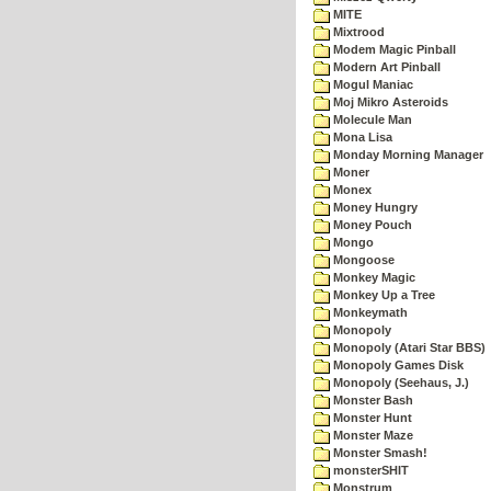
MITE
Mixtrood
Modem Magic Pinball
Modern Art Pinball
Mogul Maniac
Moj Mikro Asteroids
Molecule Man
Mona Lisa
Monday Morning Manager
Moner
Monex
Money Hungry
Money Pouch
Mongo
Mongoose
Monkey Magic
Monkey Up a Tree
Monkeymath
Monopoly
Monopoly (Atari Star BBS)
Monopoly Games Disk
Monopoly (Seehaus, J.)
Monster Bash
Monster Hunt
Monster Maze
Monster Smash!
monsterSHIT
Monstrum