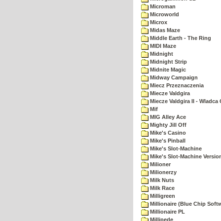
Microman
Microworld
Microx
Midas Maze
Middle Earth - The Ring
MIDI Maze
Midnight
Midnight Strip
Midnite Magic
Midway Campaign
Miecz Przeznaczenia
Miecze Valdgira
Miecze Valdgira II - Wladca
Mif
MIG Alley Ace
Mighty Jill Off
Mike's Casino
Mike's Pinball
Mike's Slot-Machine
Mike's Slot-Machine Version
Milioner
Milionerzy
Milk Nuts
Milk Race
Milligreen
Millionaire (Blue Chip Soft
Millionaire PL
Millipede