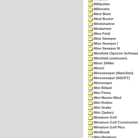
Millipedes
Millonario
Mind Blast
Mind Buster
Mindshadow
Mindwheel
Mine Field
Mine Sweeper
Mine Sweeper I
Mine Sweeper III
Minefield (Spectre Software
Minefield (unknown)
Miner 2049er
Mines!
Minesweeper (MatoSimi)
Minesweeper (NSOFT)
Mineswiper
Mini Billard
Mini Firma
Mini Master-Mind
Mini Robbo
Mini Snake
Mini Zjadacz
Miniature Golf
Miniature Golf Constructio
Miniature Golf Plus
MiniBreak
Mini-Breakout