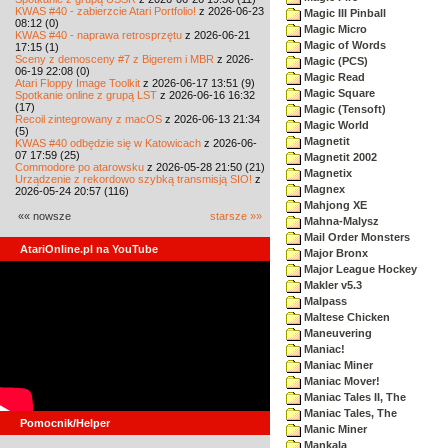
KWAS #40 - zabierzcie Atari Portfolio!
z 2026-06-23
Magic III Pinball
08:12 (0)
Magic Micro
KWAS #40 - naprawa retrosprzętu
z 2026-06-21
Magic of Words
17:15 (1)
Sceny z demosceny #7 z Bigerem i MBR
z 2026-
Magic (PCS)
06-19 22:08 (0)
Magic Read
Atari Floppy Image Toolkit
z 2026-06-17 13:51 (9)
Magic Square
Spotkanie online z grupą LST
z 2026-06-16 16:32
(17)
Magic (Tensoft)
Recoil zintegrowany z macOS
z 2026-06-13 21:34
Magic World
(5)
Magnetit
KWAS #40 odbędzie się w Katowicach
z 2026-06-
07 17:59 (25)
Magnetit 2002
Commodore po atarowsku
z 2026-05-28 21:50 (21)
Magnetix
Urządzenie z rekordowo szybką transmisją SIO!
z
Magnex
2026-05-24 20:57 (116)
Mahjong XE
«« nowsze
starsze »»
Mahna-Malysz
Mail Order Monsters
AtariOnline.pl na YouTube
Major Bronx
Major League Hockey
Makler v5.3
Malpass
Maltese Chicken
Maneuvering
Maniac!
Maniac Miner
Maniac Mover!
Maniac Tales II, The
Maniac Tales, The
Pomocnik/Helper
Manic Miner
Mankala