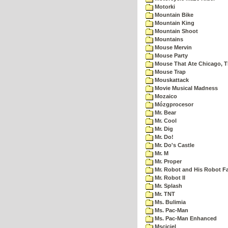
Motorki
Mountain Bike
Mountain King
Mountain Shoot
Mountains
Mouse Mervin
Mouse Party
Mouse That Ate Chicago, 
Mouse Trap
Mouskattack
Movie Musical Madness
Mozaico
Mózgprocesor
Mr. Bear
Mr. Cool
Mr. Dig
Mr. Do!
Mr. Do's Castle
Mr. M
Mr. Proper
Mr. Robot and His Robot F
Mr. Robot II
Mr. Splash
Mr. TNT
Ms. Bulimia
Ms. Pac-Man
Ms. Pac-Man Enhanced
Msciciel