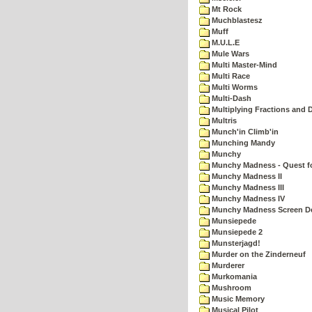
Mt Rock
Muchblastesz
Muff
M.U.L.E
Mule Wars
Multi Master-Mind
Multi Race
Multi Worms
Multi-Dash
Multiplying Fractions and D
Multris
Munch'in Climb'in
Munching Mandy
Munchy
Munchy Madness - Quest fo
Munchy Madness II
Munchy Madness III
Munchy Madness IV
Munchy Madness Screen D
Munsiepede
Munsiepede 2
Munsterjagd!
Murder on the Zinderneuf
Murderer
Murkomania
Mushroom
Music Memory
Musical Pilot