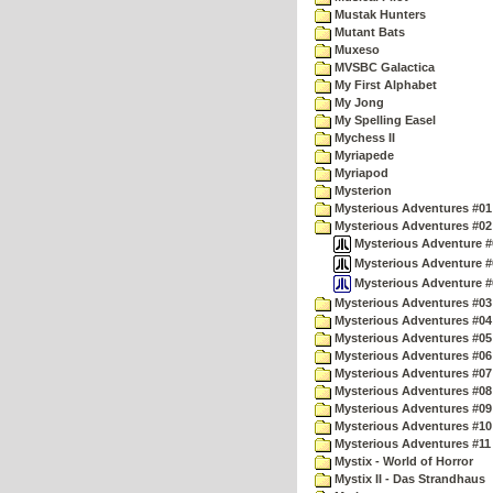
Mustak Hunters
Mutant Bats
Muxeso
MVSBC Galactica
My First Alphabet
My Jong
My Spelling Easel
Mychess II
Myriapede
Myriapod
Mysterion
Mysterious Adventures #01
Mysterious Adventures #02
Mysterious Adventure #0
Mysterious Adventure #02
Mysterious Adventure #0
Mysterious Adventures #03 
Mysterious Adventures #04 
Mysterious Adventures #05 
Mysterious Adventures #06 
Mysterious Adventures #07 
Mysterious Adventures #08 
Mysterious Adventures #09
Mysterious Adventures #10 -
Mysterious Adventures #11
Mystix - World of Horror
Mystix II - Das Strandhaus