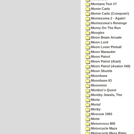
Montana Test #7
Monte Carlo
Monte Carlo (Compute!)
Montezuma 2 - Again!
Montezuma's Revenge
Monty On The Run
Moogles
Moon Beam Arcade
Moon Lord
Moon Lover Pinball
Moon Marauder
Moon Patrol
Moon Patrol (Atari)
Moon Patrol (Avalon Hill)
Moon Shuttle
Moonbase
Moonbase IO
Moonmist
Mordon's Quest
Moreby Jewels, The
Moria
Moria!
Morky
Moscow 1993
Motie
Motorcross 800
Motorcycle Maze
Motorcycle Maze Rider