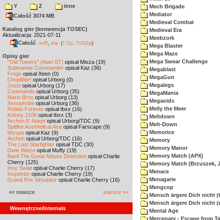
Y
Z
inne
Mech Brigade
Mediator
Całość 3074 MB
Medieval Combat
Katalog gier (konwencja TOSEC)
Medieval Era
Aktualizacja: 2021-07-11
Meebzork
Całość
,
md5
sha
(
7-Zip
,
TUGZip
)
Mega Blaster
Mega Maze
Opisy gier
Mega Swear Challenge
"Old Towers" (Atari ST)
opisał Misza (19)
Submarine Commander
opisał Kaz (36)
Megablast
Frogs
opisał Xeen (0)
MegaGun
Choplifter!
opisał Urborg (0)
Megalegs
Joust
opisał Urborg (17)
Commando
opisał Urborg (35)
MegaMania
Mario Bros
opisał Urborg (13)
Megaoids
Xenophobe
opisał Urborg (36)
Melly the Meer
Robbo Forever
opisał tbxx (16)
Kolony 2106
opisał tbxx (3)
Meltdown
Archon II: Adept
opisał Urborg/TDC (9)
Melt-Down
Spitfire Ace/Hellcat Ace
opisał Farscape (9)
Memorice
Wyspa
opisał Kaz (9)
Archon
opisał Urborg/TDC (16)
Memory
The Last Starfighter
opisał TDC (30)
Memory Manor
Dwie Wieże
opisał Muffy (19)
Memory Match (APX)
Basil The Great Mouse Detective
opisał Charlie
Cherry (125)
Memory Match (Brzuszek, 
Inny Świat
opisał Charlie Cherry (17)
Menace
Inspektor
opisał Charlie Cherry (19)
Menagarie
Grand Prix Simulator
opisał Charlie Cherry (16)
Mengcop
«« nowsze
starsze »»
Mensch ärgere Dich nicht 
Mensch ärgere Dich nicht 
Wewnętrzne/Internals
Mental Age
Mercenary - Escape from T