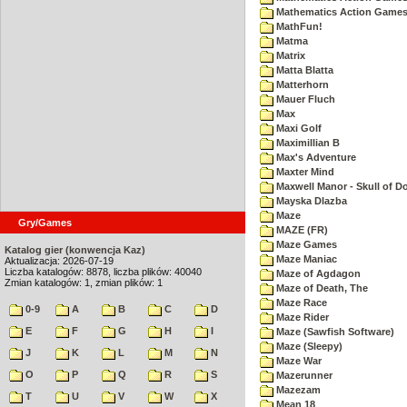
Mathematics Action Games 
MathFun!
Matma
Matrix
Matta Blatta
Matterhorn
Mauer Fluch
Max
Maxi Golf
Maximillian B
Max's Adventure
Maxter Mind
Maxwell Manor - Skull of 
Mayska Dlazba
Maze
Gry/Games
MAZE (FR)
Maze Games
Katalog gier (konwencja Kaz)
Maze Maniac
Aktualizacja: 2026-07-19
Liczba katalogów: 8878, liczba plików: 40040
Maze of Agdagon
Zmian katalogów: 1, zmian plików: 1
Maze of Death, The
Maze Race
0-9
A
B
C
D
Maze Rider
E
F
G
H
I
Maze (Sawfish Software)
Maze (Sleepy)
J
K
L
M
N
Maze War
O
P
Q
R
S
Mazerunner
Mazezam
T
U
V
W
X
Mean 18