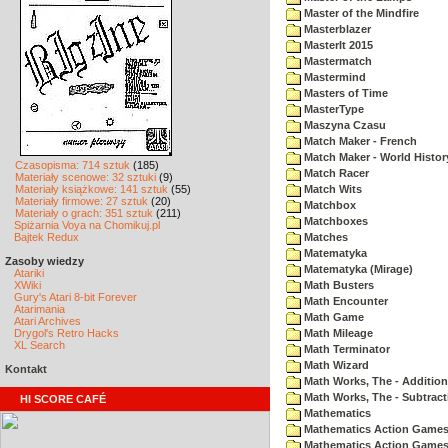
Master of the Mindfire
Masterblazer
MasterIt 2015
Mastermatch
Mastermind
Masters of Time
MasterType
Maszyna Czasu
Match Maker - French
Match Maker - World Histor
Czasopisma: 714 sztuk
(185)
Match Racer
Materiały scenowe: 32 sztuki
(9)
Materiały książkowe: 141 sztuk
(55)
Match Wits
Materiały firmowe: 27 sztuk
(20)
Matchbox
Materiały o grach: 351 sztuk
(211)
Matchboxes
Spiżarnia Voya na Chomikuj.pl
Bajtek Redux
Matches
Matematyka
Zasoby wiedzy
Matematyka (Mirage)
Atariki
XWiki
Math Busters
Gury's Atari 8-bit Forever
Math Encounter
Atarimania
Math Game
Atari Archives
Drygol's Retro Hacks
Math Mileage
XL Search
Math Terminator
Math Wizard
Kontakt
Math Works, The - Addition
Math Works, The - Subtract
HI SCORE CAFÉ
Mathematics
Mathematics Action Games 
Mathematics Action Games