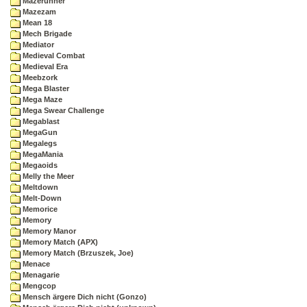
Mazerunner
Mazezam
Mean 18
Mech Brigade
Mediator
Medieval Combat
Medieval Era
Meebzork
Mega Blaster
Mega Maze
Mega Swear Challenge
Megablast
MegaGun
Megalegs
MegaMania
Megaoids
Melly the Meer
Meltdown
Melt-Down
Memorice
Memory
Memory Manor
Memory Match (APX)
Memory Match (Brzuszek, Joe)
Menace
Menagarie
Mengcop
Mensch ärgere Dich nicht (Gonzo)