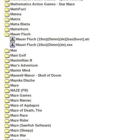
Mathematics Action Games - Star Maze
MathFun!
Matma
Matrix
Matta Blatta
Matterhorn
Mauer Fluch
Mauer Fluch (19xx)(Dieter)(de)[bas2boot].atr
Mauer Fluch (19xx)(Dieter)(de).xex
Max
Maxi Golf
Maximillian B
Max's Adventure
Maxter Mind
Maxwell Manor - Skull of Doom
Mayska Dlazba
Maze
MAZE (FR)
Maze Games
Maze Maniac
Maze of Agdagon
Maze of Death, The
Maze Race
Maze Rider
Maze (Sawfish Software)
Maze (Sleepy)
Maze War