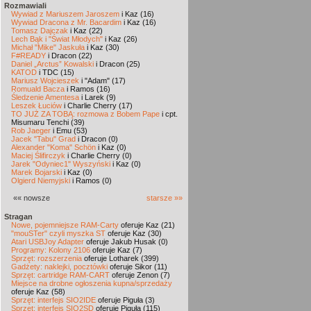
Rozmawiali
Wywiad z Mariuszem Jaroszem
i Kaz (16)
Wywiad Dracona z Mr. Bacardim
i Kaz (16)
Tomasz Dajczak
i Kaz (22)
Lech Bąk i "Świat Młodych"
i Kaz (26)
Michał "Mike" Jaskuła
i Kaz (30)
F#READY
i Dracon (22)
Daniel „Arctus” Kowalski
i Dracon (25)
KATOD
i TDC (15)
Mariusz Wojcieszek
i "Adam" (17)
Romuald Bacza
i Ramos (16)
Śledzenie Amentesa
i Larek (9)
Leszek Łuciów
i Charlie Cherry (17)
TO JUŻ ZA TOBĄ: rozmowa z Bobem Pape
i cpt.
Misumaru Tenchi (39)
Rob Jaeger
i Emu (53)
Jacek "Tabu" Grad
i Dracon (0)
Alexander "Koma" Schön
i Kaz (0)
Maciej Ślifirczyk
i Charlie Cherry (0)
Jarek "Odyniec1" Wyszyński
i Kaz (0)
Marek Bojarski
i Kaz (0)
Olgierd Niemyjski
i Ramos (0)
«« nowsze
starsze »»
Stragan
Nowe, pojemniejsze RAM-Carty
oferuje Kaz (21)
"mouSTer" czyli myszka ST
oferuje Kaz (30)
Atari USBJoy Adapter
oferuje Jakub Husak (0)
Programy: Kolony 2106
oferuje Kaz (7)
Sprzęt: rozszerzenia
oferuje Lotharek (399)
Gadżety: naklejki, pocztówki
oferuje Sikor (11)
Sprzęt: cartridge RAM-CART
oferuje Zenon (7)
Miejsce na drobne ogłoszenia kupna/sprzedaży
oferuje Kaz (58)
Sprzęt: interfejs SIO2IDE
oferuje Piguła (3)
Sprzęt: interfejs SIO2SD
oferuje Piguła (115)