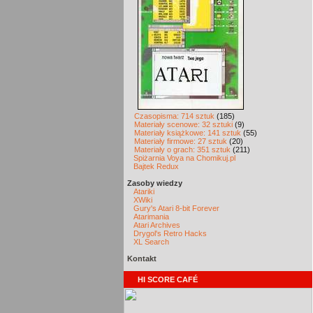
Czasopisma: 714 sztuk
(185)
Materiały scenowe: 32 sztuki
(9)
Materiały książkowe: 141 sztuk
(55)
Materiały firmowe: 27 sztuk
(20)
Materiały o grach: 351 sztuk
(211)
Spiżarnia Voya na Chomikuj.pl
Bajtek Redux
Zasoby wiedzy
Atariki
XWiki
Gury's Atari 8-bit Forever
Atarimania
Atari Archives
Drygol's Retro Hacks
XL Search
Kontakt
HI SCORE CAFÉ