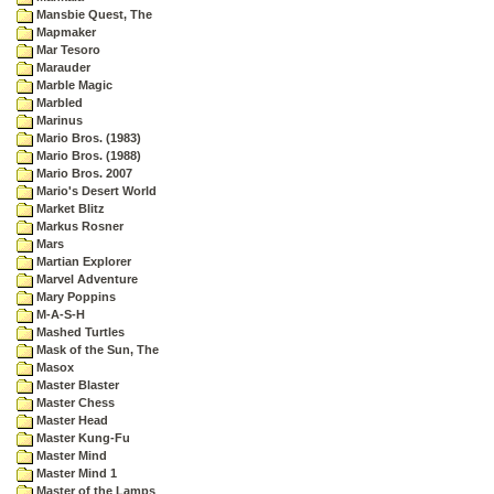
Mansbie Quest, The
Mapmaker
Mar Tesoro
Marauder
Marble Magic
Marbled
Marinus
Mario Bros. (1983)
Mario Bros. (1988)
Mario Bros. 2007
Mario's Desert World
Market Blitz
Markus Rosner
Mars
Martian Explorer
Marvel Adventure
Mary Poppins
M-A-S-H
Mashed Turtles
Mask of the Sun, The
Masox
Master Blaster
Master Chess
Master Head
Master Kung-Fu
Master Mind
Master Mind 1
Master of the Lamps