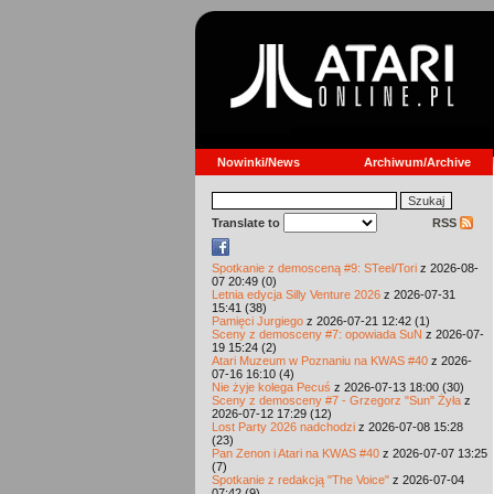
Nowinki/News
Archiwum/Archive
Translate to
RSS
Spotkanie z demosceną #9: STeel/Tori
z 2026-08-
07 20:49 (0)
Letnia edycja Silly Venture 2026
z 2026-07-31
15:41 (38)
Pamięci Jurgiego
z 2026-07-21 12:42 (1)
Sceny z demosceny #7: opowiada SuN
z 2026-07-
19 15:24 (2)
Atari Muzeum w Poznaniu na KWAS #40
z 2026-
07-16 16:10 (4)
Nie żyje kolega Pecuś
z 2026-07-13 18:00 (30)
Sceny z demosceny #7 - Grzegorz "Sun" Żyła
z
2026-07-12 17:29 (12)
Lost Party 2026 nadchodzi
z 2026-07-08 15:28
(23)
Pan Zenon i Atari na KWAS #40
z 2026-07-07 13:25
(7)
Spotkanie z redakcją "The Voice"
z 2026-07-04
07:42 (9)