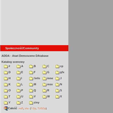
Społeczność/Community
ADDA - Atari Demoscene DAtabase
Katalog scenowy
#
A
B
C
cp
D
E
F
G
gfx
H
I
!info
inne
J
K
L
M
msx
N
O
P
Q
R
S
T
U
V
W
X
Y
Z
ziny
Całość
,
md5
sha
(
7-Zip
,
TUGZip
)