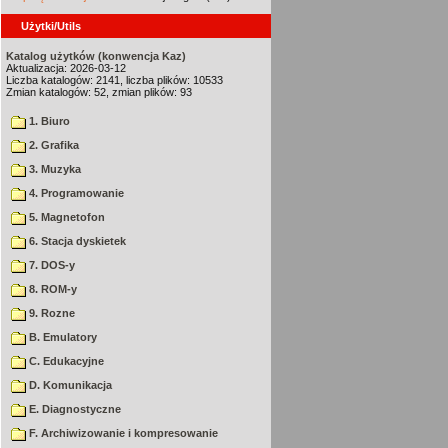
Użytki/Utils
Katalog użytków (konwencja Kaz)
Aktualizacja: 2026-03-12
Liczba katalogów: 2141, liczba plików: 10533
Zmian katalogów: 52, zmian plików: 93
1. Biuro
2. Grafika
3. Muzyka
4. Programowanie
5. Magnetofon
6. Stacja dyskietek
7. DOS-y
8. ROM-y
9. Rozne
B. Emulatory
C. Edukacyjne
D. Komunikacja
E. Diagnostyczne
F. Archiwizowanie i kompresowanie