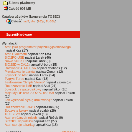
Z. Inne platformy
Całość 908 MB
Katalog użytków (konwencja TOSEC)
Całość
,
md5
sha
(
7-Zip
,
TUGZip
)
Sprzęt/Hardware
Wynalazki
Atari jako programator pojazdu gąsienicowego
napisał Kaz (17)
Atari i Bluetooth
napisał Kaz (35)
SIO2PC-USB
napisał Larek (46)
Nowe SIO2SD
napisał Larek (0)
SIO2SD w CA12
napisał Urborg (15)
Ratowanie ATMEL-ów
napisał Yoohaas (12)
Projektowanie cartów
napisał Zenon (12)
Joystick do Atari
napisał Larek (54)
Tygrys Turbo
napisał Kaz (13)
Testowałem "Simple Stereo"
napisał Zaxon (5)
Rozszerzenie 1MB
napisał Asal (21)
Joystick trzyprzyciskowy
napisał Sikor (18)
Moje MyIDE oraz SIO2PC na USB
napisał Zaxon
(16)
Jak wykonać płytkę drukowaną?
napisał Zaxon
(28)
Rozszerzenie 576kB
napisał Asal (36)
Soczyste kolory
napisał scalak (29)
XEGS Box
napisał Zaxon (13)
Atari w różnych rolach
napisał Różyk (9)
SIO2IDE w pudełku
napisał Kaz (27)
Atari steruje tokarką
napisał Kaz (15)