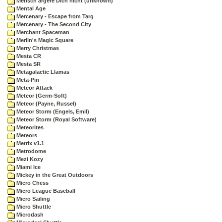
Mensch ärgere Dich nicht (unknown)
Mental Age
Mercenary - Escape from Targ
Mercenary - The Second City
Merchant Spaceman
Merlin's Magic Square
Merry Christmas
Mesta CR
Mesta SR
Metagalactic Llamas
Meta-Pin
Meteor Attack
Meteor (Germ-Soft)
Meteor (Payne, Russel)
Meteor Storm (Engels, Emil)
Meteor Storm (Royal Software)
Meteorites
Meteors
Metrix v1.1
Metrodome
Mezi Kozy
Miami Ice
Mickey in the Great Outdoors
Micro Chess
Micro League Baseball
Micro Sailing
Micro Shuttle
Microdash