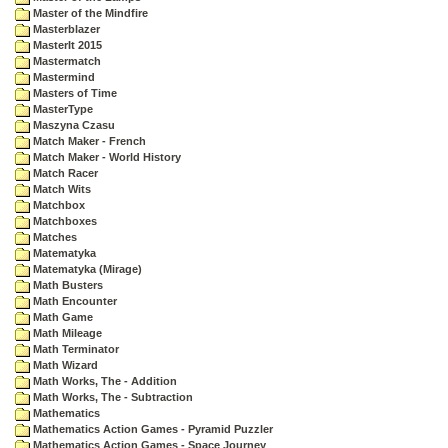
Master of the Mindfire
Masterblazer
MasterIt 2015
Mastermatch
Mastermind
Masters of Time
MasterType
Maszyna Czasu
Match Maker - French
Match Maker - World History
Match Racer
Match Wits
Matchbox
Matchboxes
Matches
Matematyka
Matematyka (Mirage)
Math Busters
Math Encounter
Math Game
Math Mileage
Math Terminator
Math Wizard
Math Works, The - Addition
Math Works, The - Subtraction
Mathematics
Mathematics Action Games - Pyramid Puzzler
Mathematics Action Games - Space Journey