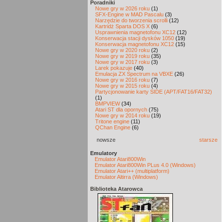
Poradniki
Nowe gry w 2026 roku
(1)
SFX-Engine w MAD Pascalu
(3)
Narzędzie do tworzenia scrolli
(12)
Kartridż Sparta DOS X
(6)
Usprawnienia magnetofonu XC12
(12)
Konserwacja stacji dysków 1050
(19)
Konserwacja magnetofonu XC12
(15)
Nowe gry w 2020 roku
(2)
Nowe gry w 2019 roku
(35)
Nowe gry w 2017 roku
(3)
Larek pokazuje
(40)
Emulacja ZX Spectrum na VBXE
(26)
Nowe gry w 2016 roku
(7)
Nowe gry w 2015 roku
(4)
Partycjonowanie karty SIDE (APT/FAT16/FAT32)
(1)
BMPVIEW
(34)
Atari ST dla opornych
(75)
Nowe gry w 2014 roku
(19)
Tritone engine
(11)
QChan Engine
(6)
nowsze
starsze
Emulatory
Emulator Atari800Win
Emulator Atari800Win PLus 4.0 (Windows)
Emulator Atari++ (multiplatform)
Emulator Altirra (Windows)
Biblioteka Atarowca