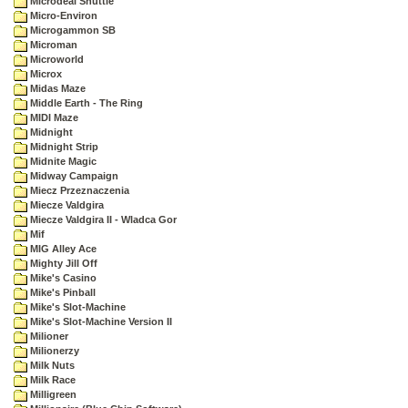
Microdeal Shuttle
Micro-Environ
Microgammon SB
Microman
Microworld
Microx
Midas Maze
Middle Earth - The Ring
MIDI Maze
Midnight
Midnight Strip
Midnite Magic
Midway Campaign
Miecz Przeznaczenia
Miecze Valdgira
Miecze Valdgira II - Wladca Gor
Mif
MIG Alley Ace
Mighty Jill Off
Mike's Casino
Mike's Pinball
Mike's Slot-Machine
Mike's Slot-Machine Version II
Milioner
Milionerzy
Milk Nuts
Milk Race
Milligreen