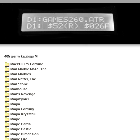
405
gier w katalogu
M
:
MacPHEE'S Fortune
Mad Marble Maze, The
Mad Marbles
Mad Netter, The
Mad Stone
Madhouse
Mad's Revenge
Magazynier
Magia
Magia Fortuny
Magia Krysztalu
Magic
Magic Cards
Magic Castle
Magic Dimension
Magic Fire