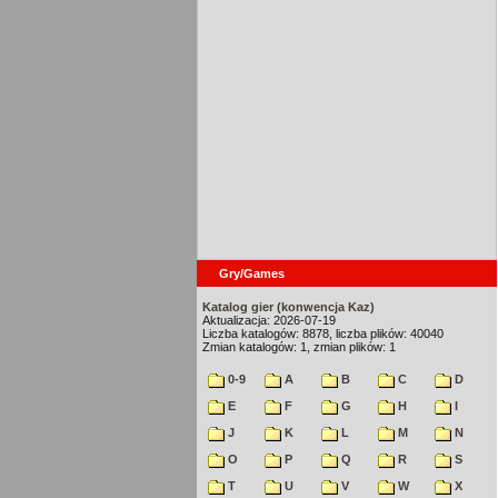
Gry/Games
Katalog gier (konwencja Kaz)
Aktualizacja: 2026-07-19
Liczba katalogów: 8878, liczba plików: 40040
Zmian katalogów: 1, zmian plików: 1
0-9
A
B
C
D
E
F
G
H
I
J
K
L
M
N
O
P
Q
R
S
T
U
V
W
X