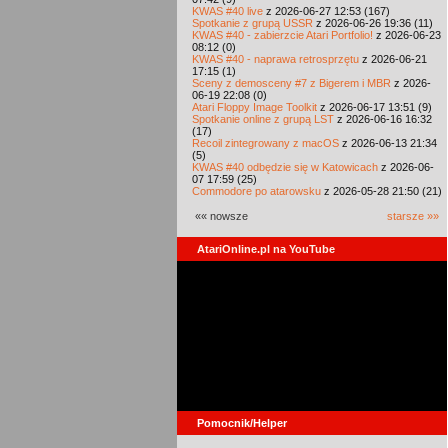
KWAS #40 live
z 2026-06-27 12:53 (167)
Spotkanie z grupą USSR
z 2026-06-26 19:36 (11)
KWAS #40 - zabierzcie Atari Portfolio!
z 2026-06-23
08:12 (0)
KWAS #40 - naprawa retrosprzętu
z 2026-06-21
17:15 (1)
Sceny z demosceny #7 z Bigerem i MBR
z 2026-
06-19 22:08 (0)
Atari Floppy Image Toolkit
z 2026-06-17 13:51 (9)
Spotkanie online z grupą LST
z 2026-06-16 16:32
(17)
Recoil zintegrowany z macOS
z 2026-06-13 21:34
(5)
KWAS #40 odbędzie się w Katowicach
z 2026-06-
07 17:59 (25)
Commodore po atarowsku
z 2026-05-28 21:50 (21)
«« nowsze
starsze »»
AtariOnline.pl na YouTube
Pomocnik/Helper