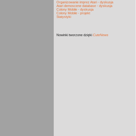
Organizowanie imprez Atari - dyskusja
Atari demoscene database - dyskusja
Colony Mobile - dyskusja
Colony Mobile - projekt
Statystyki
Nowinki
tworzone dzięki
CuteNews