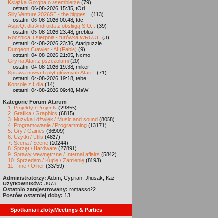
Książka Gorgha o asemblerze
(79)
ostatni: 06-08-2026 15:35, tOri
Silly Venture 2026SE - the bigges...
(113)
ostatni: 06-08-2026 00:48, tdc
AspeQt dla Androida z obsługą SIO...
(39)
ostatni: 05-08-2026 23:48, greblus
Rocznica 1 sierpnia - turówka WRCOH
(3)
ostatni: 04-08-2026 23:36, Ataripuzzle
Dungeon Crawler - AI (Fable)
(9)
ostatni: 04-08-2026 21:05, Nemo
Gry na Atari z pszczołami
(20)
ostatni: 04-08-2026 19:38, miker
Sprawa nowych płyt głównych Atari...
(71)
ostatni: 04-08-2026 19:18, tebe
Konsole z Lidla
(14)
ostatni: 04-08-2026 09:48, MaW
Kategorie Forum Atarum
1. Projekty / Projects
(29855)
2. Grafika / Graphics
(6815)
3. Muzyka i dźwięk / Music and sound
(8058)
4. Programowanie / Programming
(13171)
5. Gry / Games
(36909)
6. Użytki / Utils
(4827)
7. Scena / Scene
(20244)
8. Sprzęt / Hardware
(27891)
9. Sprawy wewnętrzne / Internal affairs
(5842)
10. Sprzedam / Kupię / Zamienię
(8193)
11. Inne / Other
(33759)
Administratorzy:
Adam, Cyprian, Jhusak, Kaz
Użytkowników:
3073
Ostatnio zarejestrowany:
romasso22
Postów ostatniej doby:
13
Spotkania i zloty/Meetings & Parties