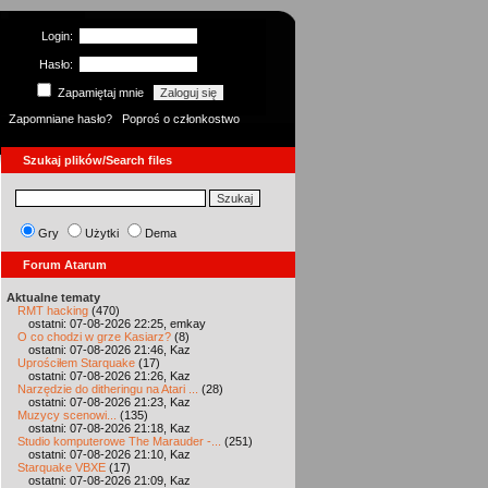
Login:
Hasło:
Zapamiętaj mnie
Zapomniane hasło?
Poproś o członkostwo
Szukaj plików/Search files
Gry
Użytki
Dema
Forum Atarum
Aktualne tematy
RMT hacking
(470)
ostatni: 07-08-2026 22:25, emkay
O co chodzi w grze Kasiarz?
(8)
ostatni: 07-08-2026 21:46, Kaz
Uprościłem Starquake
(17)
ostatni: 07-08-2026 21:26, Kaz
Narzędzie do ditheringu na Atari ...
(28)
ostatni: 07-08-2026 21:23, Kaz
Muzycy scenowi...
(135)
ostatni: 07-08-2026 21:18, Kaz
Studio komputerowe The Marauder -...
(251)
ostatni: 07-08-2026 21:10, Kaz
Starquake VBXE
(17)
ostatni: 07-08-2026 21:09, Kaz