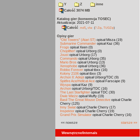
Y
Z
inne
Całość 3074 MB
Katalog gier (konwencja TOSEC)
Aktualizacja: 2021-07-11
Całość
,
md5
sha
(
7-Zip
,
TUGZip
)
Opisy gier
"Old Towers" (Atari ST)
opisał Misza (19)
Submarine Commander
opisał Kaz (36)
Frogs
opisał Xeen (0)
Choplifter!
opisał Urborg (0)
Joust
opisał Urborg (17)
Commando
opisał Urborg (35)
Mario Bros
opisał Urborg (13)
Xenophobe
opisał Urborg (36)
Robbo Forever
opisał tbxx (16)
Kolony 2106
opisał tbxx (3)
Archon II: Adept
opisał Urborg/TDC (9)
Spitfire Ace/Hellcat Ace
opisał Farscape (9)
Wyspa
opisał Kaz (9)
Archon
opisał Urborg/TDC (16)
The Last Starfighter
opisał TDC (30)
Dwie Wieże
opisał Muffy (19)
Basil The Great Mouse Detective
opisał Charlie
Cherry (125)
Inny Świat
opisał Charlie Cherry (17)
Inspektor
opisał Charlie Cherry (19)
Grand Prix Simulator
opisał Charlie Cherry (16)
«« nowsze
starsze »»
Wewnętrzne/Internals