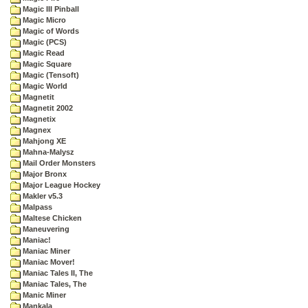
Magic III Pinball
Magic Micro
Magic of Words
Magic (PCS)
Magic Read
Magic Square
Magic (Tensoft)
Magic World
Magnetit
Magnetit 2002
Magnetix
Magnex
Mahjong XE
Mahna-Malysz
Mail Order Monsters
Major Bronx
Major League Hockey
Makler v5.3
Malpass
Maltese Chicken
Maneuvering
Maniac!
Maniac Miner
Maniac Mover!
Maniac Tales II, The
Maniac Tales, The
Manic Miner
Mankala