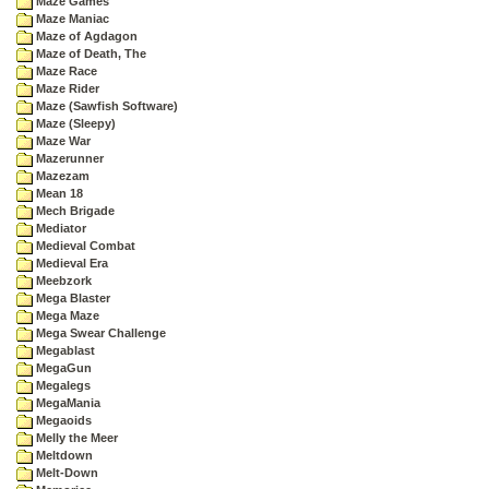
Maze Games
Maze Maniac
Maze of Agdagon
Maze of Death, The
Maze Race
Maze Rider
Maze (Sawfish Software)
Maze (Sleepy)
Maze War
Mazerunner
Mazezam
Mean 18
Mech Brigade
Mediator
Medieval Combat
Medieval Era
Meebzork
Mega Blaster
Mega Maze
Mega Swear Challenge
Megablast
MegaGun
Megalegs
MegaMania
Megaoids
Melly the Meer
Meltdown
Melt-Down