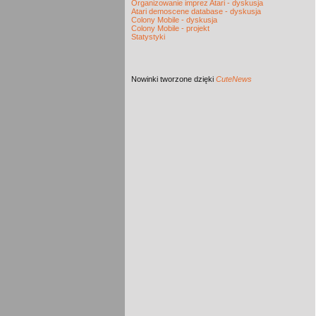
Organizowanie imprez Atari - dyskusja
Atari demoscene database - dyskusja
Colony Mobile - dyskusja
Colony Mobile - projekt
Statystyki
Nowinki
tworzone dzięki
CuteNews