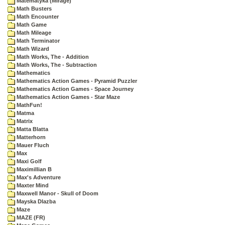
Matematyka (Mirage)
Math Busters
Math Encounter
Math Game
Math Mileage
Math Terminator
Math Wizard
Math Works, The - Addition
Math Works, The - Subtraction
Mathematics
Mathematics Action Games - Pyramid Puzzler
Mathematics Action Games - Space Journey
Mathematics Action Games - Star Maze
MathFun!
Matma
Matrix
Matta Blatta
Matterhorn
Mauer Fluch
Max
Maxi Golf
Maximillian B
Max's Adventure
Maxter Mind
Maxwell Manor - Skull of Doom
Mayska Dlazba
Maze
MAZE (FR)