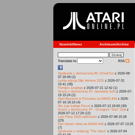
Nowinki/News
Archiwum/Archive
Translate to
RSS
Spotkanie z demosceną #9: STeel/Tori
z 2026-08-
07 20:49 (2)
Letnia edycja Silly Venture 2026
z 2026-07-31
15:41 (38)
Pamięci Jurgiego
z 2026-07-21 12:42 (1)
Sceny z demosceny #7: opowiada SuN
z 2026-07-
19 15:24 (2)
Atari Muzeum w Poznaniu na KWAS #40
z 2026-
07-16 16:10 (4)
Nie żyje kolega Pecuś
z 2026-07-13 18:00 (30)
Sceny z demosceny #7 - Grzegorz "Sun" Żyła
z
2026-07-12 17:29 (12)
Lost Party 2026 nadchodzi
z 2026-07-08 15:28
(23)
Pan Zenon i Atari na KWAS #40
z 2026-07-07 13:25
(7)
Spotkanie z redakcją "The Voice"
z 2026-07-04
07:42 (9)