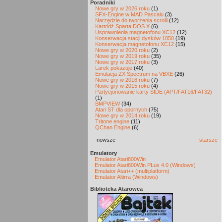
Poradniki
Nowe gry w 2026 roku
(1)
SFX-Engine w MAD Pascalu
(3)
Narzędzie do tworzenia scrolli
(12)
Kartridż Sparta DOS X
(6)
Usprawnienia magnetofonu XC12
(12)
Konserwacja stacji dysków 1050
(19)
Konserwacja magnetofonu XC12
(15)
Nowe gry w 2020 roku
(2)
Nowe gry w 2019 roku
(35)
Nowe gry w 2017 roku
(3)
Larek pokazuje
(40)
Emulacja ZX Spectrum na VBXE
(26)
Nowe gry w 2016 roku
(7)
Nowe gry w 2015 roku
(4)
Partycjonowanie karty SIDE (APT/FAT16/FAT32)
(1)
BMPVIEW
(34)
Atari ST dla opornych
(75)
Nowe gry w 2014 roku
(19)
Tritone engine
(11)
QChan Engine
(6)
nowsze
starsze
Emulatory
Emulator Atari800Win
Emulator Atari800Win PLus 4.0 (Windows)
Emulator Atari++ (multiplatform)
Emulator Altirra (Windows)
Biblioteka Atarowca