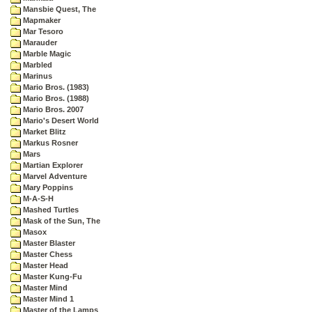
Mansbie Quest, The
Mapmaker
Mar Tesoro
Marauder
Marble Magic
Marbled
Marinus
Mario Bros. (1983)
Mario Bros. (1988)
Mario Bros. 2007
Mario's Desert World
Market Blitz
Markus Rosner
Mars
Martian Explorer
Marvel Adventure
Mary Poppins
M-A-S-H
Mashed Turtles
Mask of the Sun, The
Masox
Master Blaster
Master Chess
Master Head
Master Kung-Fu
Master Mind
Master Mind 1
Master of the Lamps