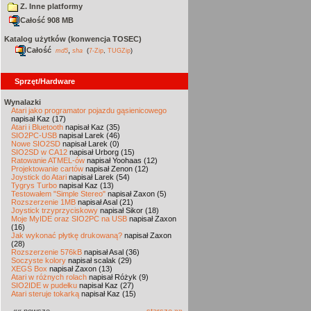
Z. Inne platformy
Całość 908 MB
Katalog użytków (konwencja TOSEC)
Całość
,
md5
sha
(
7-Zip
,
TUGZip
)
Sprzęt/Hardware
Wynalazki
Atari jako programator pojazdu gąsienicowego
napisał Kaz (17)
Atari i Bluetooth
napisał Kaz (35)
SIO2PC-USB
napisał Larek (46)
Nowe SIO2SD
napisał Larek (0)
SIO2SD w CA12
napisał Urborg (15)
Ratowanie ATMEL-ów
napisał Yoohaas (12)
Projektowanie cartów
napisał Zenon (12)
Joystick do Atari
napisał Larek (54)
Tygrys Turbo
napisał Kaz (13)
Testowałem "Simple Stereo"
napisał Zaxon (5)
Rozszerzenie 1MB
napisał Asal (21)
Joystick trzyprzyciskowy
napisał Sikor (18)
Moje MyIDE oraz SIO2PC na USB
napisał Zaxon
(16)
Jak wykonać płytkę drukowaną?
napisał Zaxon
(28)
Rozszerzenie 576kB
napisał Asal (36)
Soczyste kolory
napisał scalak (29)
XEGS Box
napisał Zaxon (13)
Atari w różnych rolach
napisał Różyk (9)
SIO2IDE w pudełku
napisał Kaz (27)
Atari steruje tokarką
napisał Kaz (15)