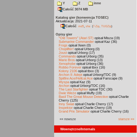
Y
Z
inne
Całość 3074 MB
Katalog gier (konwencja TOSEC)
Aktualizacja: 2021-07-11
Całość
,
md5
sha
(
7-Zip
,
TUGZip
)
Opisy gier
"Old Towers" (Atari ST)
opisał Misza (19)
Submarine Commander
opisał Kaz (36)
Frogs
opisał Xeen (0)
Choplifter!
opisał Urborg (0)
Joust
opisał Urborg (17)
Commando
opisał Urborg (35)
Mario Bros
opisał Urborg (13)
Xenophobe
opisał Urborg (36)
Robbo Forever
opisał tbxx (16)
Kolony 2106
opisał tbxx (3)
Archon II: Adept
opisał Urborg/TDC (9)
Spitfire Ace/Hellcat Ace
opisał Farscape (9)
Wyspa
opisał Kaz (9)
Archon
opisał Urborg/TDC (16)
The Last Starfighter
opisał TDC (30)
Dwie Wieże
opisał Muffy (19)
Basil The Great Mouse Detective
opisał Charlie
Cherry (125)
Inny Świat
opisał Charlie Cherry (17)
Inspektor
opisał Charlie Cherry (19)
Grand Prix Simulator
opisał Charlie Cherry (16)
«« nowsze
starsze »»
Wewnętrzne/Internals