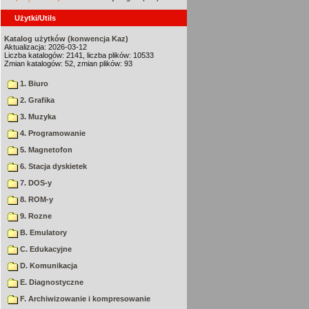
Użytki/Utils
Katalog użytków (konwencja Kaz)
Aktualizacja: 2026-03-12
Liczba katalogów: 2141, liczba plików: 10533
Zmian katalogów: 52, zmian plików: 93
1. Biuro
2. Grafika
3. Muzyka
4. Programowanie
5. Magnetofon
6. Stacja dyskietek
7. DOS-y
8. ROM-y
9. Rozne
B. Emulatory
C. Edukacyjne
D. Komunikacja
E. Diagnostyczne
F. Archiwizowanie i kompresowanie