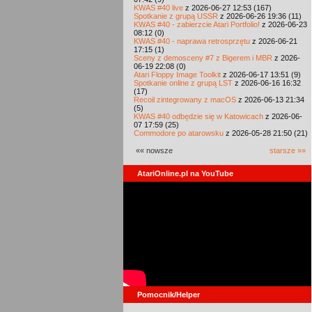
KWAS #40 live
z 2026-06-27 12:53 (167)
Spotkanie z grupą USSR
z 2026-06-26 19:36 (11)
KWAS #40 - zabierzcie Atari Portfolio!
z 2026-06-23
08:12 (0)
KWAS #40 - naprawa retrosprzętu
z 2026-06-21
17:15 (1)
Sceny z demosceny #7 z Bigerem i MBR
z 2026-
06-19 22:08 (0)
Atari Floppy Image Toolkit
z 2026-06-17 13:51 (9)
Spotkanie online z grupą LST
z 2026-06-16 16:32
(17)
Recoil zintegrowany z macOS
z 2026-06-13 21:34
(5)
KWAS #40 odbędzie się w Katowicach
z 2026-06-
07 17:59 (25)
Commodore po atarowsku
z 2026-05-28 21:50 (21)
«« nowsze
starsze »»
AtariOnline.pl na YouTube
Pomocnik/Helper