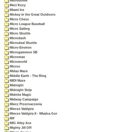
Metrodome
Mezi Kozy
Miami Ice
Mickey in the Great Outdoors
Micro Chess
Micro League Baseball
Micro Sailing
Micro Shuttle
Microdash
Microdeal Shuttle
Micro-Environ
Microgammon SB
Microman
Microworld
Microx
Midas Maze
Middle Earth - The Ring
MIDI Maze
Midnight
Midnight Strip
Midnite Magic
Midway Campaign
Miecz Przeznaczenia
Miecze Valdgira
Miecze Valdgira II - Wladca Gor
Mif
MIG Alley Ace
Mighty Jill Off