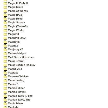
Magic III Pinball
Magic Micro
Magic of Words
Magic (PCS)
Magic Read
Magic Square
Magic (Tensoft)
Magic World
Magnetit
Magnetit 2002
Magnetix
Magnex
Mahjong XE
Mahna-Malysz
Mail Order Monsters
Major Bronx
Major League Hockey
Makler v5.3
Malpass
Maltese Chicken
Maneuvering
Maniac!
Maniac Miner
Maniac Mover!
Maniac Tales II, The
Maniac Tales, The
Manic Miner
Mankala