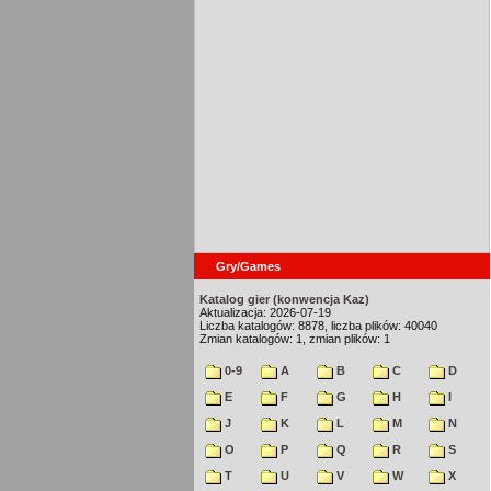
Gry/Games
Katalog gier (konwencja Kaz)
Aktualizacja: 2026-07-19
Liczba katalogów: 8878, liczba plików: 40040
Zmian katalogów: 1, zmian plików: 1
0-9
A
B
C
D
E
F
G
H
I
J
K
L
M
N
O
P
Q
R
S
T
U
V
W
X