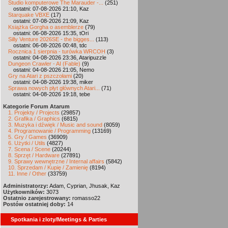
Studio komputerowe The Marauder -...
(251)
ostatni: 07-08-2026 21:10, Kaz
Starquake VBXE
(17)
ostatni: 07-08-2026 21:09, Kaz
Książka Gorgha o asemblerze
(79)
ostatni: 06-08-2026 15:35, tOri
Silly Venture 2026SE - the bigges...
(113)
ostatni: 06-08-2026 00:48, tdc
Rocznica 1 sierpnia - turówka WRCOH
(3)
ostatni: 04-08-2026 23:36, Ataripuzzle
Dungeon Crawler - AI (Fable)
(9)
ostatni: 04-08-2026 21:05, Nemo
Gry na Atari z pszczołami
(20)
ostatni: 04-08-2026 19:38, miker
Sprawa nowych płyt głównych Atari...
(71)
ostatni: 04-08-2026 19:18, tebe
Kategorie Forum Atarum
1. Projekty / Projects
(29857)
2. Grafika / Graphics
(6815)
3. Muzyka i dźwięk / Music and sound
(8059)
4. Programowanie / Programming
(13169)
5. Gry / Games
(36909)
6. Użytki / Utils
(4827)
7. Scena / Scene
(20244)
8. Sprzęt / Hardware
(27891)
9. Sprawy wewnętrzne / Internal affairs
(5842)
10. Sprzedam / Kupię / Zamienię
(8194)
11. Inne / Other
(33759)
Administratorzy:
Adam, Cyprian, Jhusak, Kaz
Użytkowników:
3073
Ostatnio zarejestrowany:
romasso22
Postów ostatniej doby:
14
Spotkania i zloty/Meetings & Parties