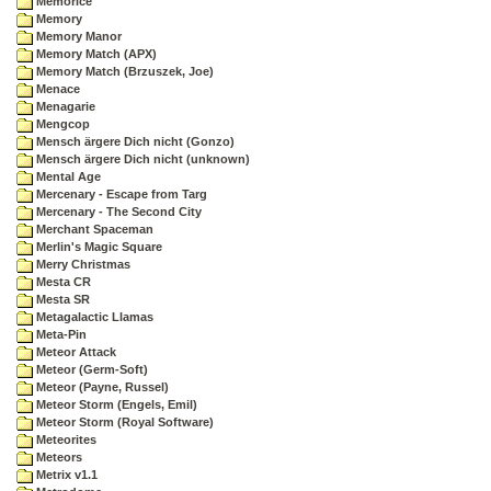
Memorice
Memory
Memory Manor
Memory Match (APX)
Memory Match (Brzuszek, Joe)
Menace
Menagarie
Mengcop
Mensch ärgere Dich nicht (Gonzo)
Mensch ärgere Dich nicht (unknown)
Mental Age
Mercenary - Escape from Targ
Mercenary - The Second City
Merchant Spaceman
Merlin's Magic Square
Merry Christmas
Mesta CR
Mesta SR
Metagalactic Llamas
Meta-Pin
Meteor Attack
Meteor (Germ-Soft)
Meteor (Payne, Russel)
Meteor Storm (Engels, Emil)
Meteor Storm (Royal Software)
Meteorites
Meteors
Metrix v1.1