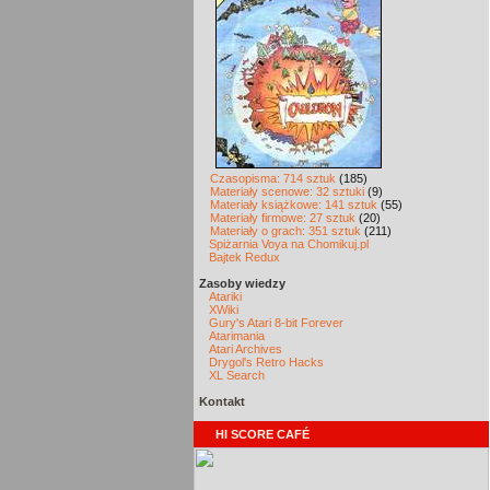
Czasopisma: 714 sztuk
(185)
Materiały scenowe: 32 sztuki
(9)
Materiały książkowe: 141 sztuk
(55)
Materiały firmowe: 27 sztuk
(20)
Materiały o grach: 351 sztuk
(211)
Spiżarnia Voya na Chomikuj.pl
Bajtek Redux
Zasoby wiedzy
Atariki
XWiki
Gury's Atari 8-bit Forever
Atarimania
Atari Archives
Drygol's Retro Hacks
XL Search
Kontakt
HI SCORE CAFÉ