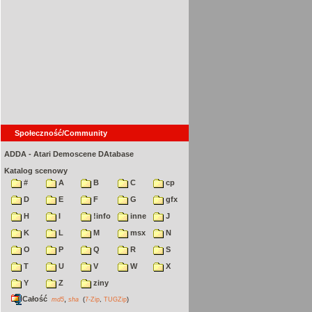
Społeczność/Community
ADDA - Atari Demoscene DAtabase
Katalog scenowy
#
A
B
C
cp
D
E
F
G
gfx
H
I
!info
inne
J
K
L
M
msx
N
O
P
Q
R
S
T
U
V
W
X
Y
Z
ziny
Całość
,
md5
sha
(
7-Zip
,
TUGZip
)