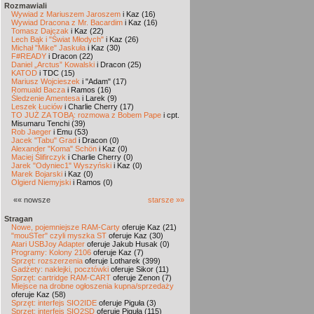
Rozmawiali
Wywiad z Mariuszem Jaroszem
i Kaz (16)
Wywiad Dracona z Mr. Bacardim
i Kaz (16)
Tomasz Dajczak
i Kaz (22)
Lech Bąk i "Świat Młodych"
i Kaz (26)
Michał "Mike" Jaskuła
i Kaz (30)
F#READY
i Dracon (22)
Daniel „Arctus” Kowalski
i Dracon (25)
KATOD
i TDC (15)
Mariusz Wojcieszek
i "Adam" (17)
Romuald Bacza
i Ramos (16)
Śledzenie Amentesa
i Larek (9)
Leszek Łuciów
i Charlie Cherry (17)
TO JUŻ ZA TOBĄ: rozmowa z Bobem Pape
i cpt.
Misumaru Tenchi (39)
Rob Jaeger
i Emu (53)
Jacek "Tabu" Grad
i Dracon (0)
Alexander "Koma" Schön
i Kaz (0)
Maciej Ślifirczyk
i Charlie Cherry (0)
Jarek "Odyniec1" Wyszyński
i Kaz (0)
Marek Bojarski
i Kaz (0)
Olgierd Niemyjski
i Ramos (0)
«« nowsze
starsze »»
Stragan
Nowe, pojemniejsze RAM-Carty
oferuje Kaz (21)
"mouSTer" czyli myszka ST
oferuje Kaz (30)
Atari USBJoy Adapter
oferuje Jakub Husak (0)
Programy: Kolony 2106
oferuje Kaz (7)
Sprzęt: rozszerzenia
oferuje Lotharek (399)
Gadżety: naklejki, pocztówki
oferuje Sikor (11)
Sprzęt: cartridge RAM-CART
oferuje Zenon (7)
Miejsce na drobne ogłoszenia kupna/sprzedaży
oferuje Kaz (58)
Sprzęt: interfejs SIO2IDE
oferuje Piguła (3)
Sprzęt: interfejs SIO2SD
oferuje Piguła (115)