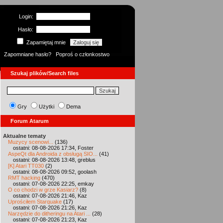
Login:
Hasło:
Zapamiętaj mnie
Zapomniane hasło?
Poproś o członkostwo
Szukaj plików/Search files
Gry
Użytki
Dema
Forum Atarum
Aktualne tematy
Muzycy scenowi...
(136)
ostatni: 08-08-2026 17:34, Foster
AspeQt dla Androida z obsługą SIO...
(41)
ostatni: 08-08-2026 13:48, greblus
[K] Atari TT030
(2)
ostatni: 08-08-2026 09:52, goolash
RMT hacking
(470)
ostatni: 07-08-2026 22:25, emkay
O co chodzi w grze Kasiarz?
(8)
ostatni: 07-08-2026 21:46, Kaz
Uprościłem Starquake
(17)
ostatni: 07-08-2026 21:26, Kaz
Narzędzie do ditheringu na Atari ...
(28)
ostatni: 07-08-2026 21:23, Kaz