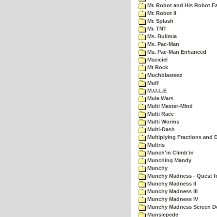
Mr. Robot and His Robot F
Mr. Robot II
Mr. Splash
Mr. TNT
Ms. Bulimia
Ms. Pac-Man
Ms. Pac-Man Enhanced
Msciciel
Mt Rock
Muchblastesz
Muff
M.U.L.E
Mule Wars
Multi Master-Mind
Multi Race
Multi Worms
Multi-Dash
Multiplying Fractions and D
Multris
Munch'in Climb'in
Munching Mandy
Munchy
Munchy Madness - Quest fo
Munchy Madness II
Munchy Madness III
Munchy Madness IV
Munchy Madness Screen D
Munsiepede