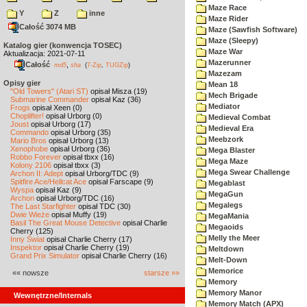
Maze Race
Y
Z
inne
Maze Rider
Całość 3074 MB
Maze (Sawfish Software)
Maze (Sleepy)
Katalog gier (konwencja TOSEC)
Maze War
Aktualizacja: 2021-07-11
Mazerunner
Całość
,
md5
sha
(
7-Zip
,
TUGZip
)
Mazezam
Opisy gier
Mean 18
"Old Towers" (Atari ST)
opisał Misza (19)
Mech Brigade
Submarine Commander
opisał Kaz (36)
Mediator
Frogs
opisał Xeen (0)
Choplifter!
opisał Urborg (0)
Medieval Combat
Joust
opisał Urborg (17)
Medieval Era
Commando
opisał Urborg (35)
Meebzork
Mario Bros
opisał Urborg (13)
Xenophobe
opisał Urborg (36)
Mega Blaster
Robbo Forever
opisał tbxx (16)
Mega Maze
Kolony 2106
opisał tbxx (3)
Mega Swear Challenge
Archon II: Adept
opisał Urborg/TDC (9)
Spitfire Ace/Hellcat Ace
opisał Farscape (9)
Megablast
Wyspa
opisał Kaz (9)
MegaGun
Archon
opisał Urborg/TDC (16)
Megalegs
The Last Starfighter
opisał TDC (30)
Dwie Wieże
opisał Muffy (19)
MegaMania
Basil The Great Mouse Detective
opisał Charlie
Megaoids
Cherry (125)
Melly the Meer
Inny Świat
opisał Charlie Cherry (17)
Inspektor
opisał Charlie Cherry (19)
Meltdown
Grand Prix Simulator
opisał Charlie Cherry (16)
Melt-Down
Memorice
«« nowsze
starsze »»
Memory
Memory Manor
Wewnętrzne/Internals
Memory Match (APX)