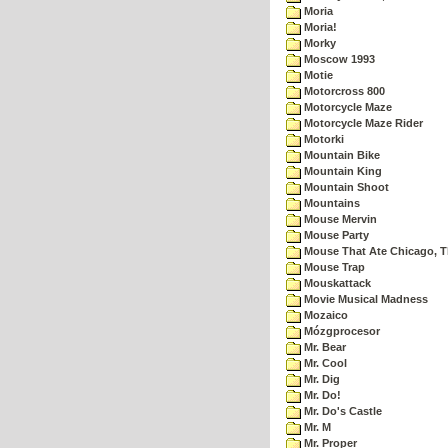
Moria
Moria!
Morky
Moscow 1993
Motie
Motorcross 800
Motorcycle Maze
Motorcycle Maze Rider
Motorki
Mountain Bike
Mountain King
Mountain Shoot
Mountains
Mouse Mervin
Mouse Party
Mouse That Ate Chicago, 
Mouse Trap
Mouskattack
Movie Musical Madness
Mozaico
Mózgprocesor
Mr. Bear
Mr. Cool
Mr. Dig
Mr. Do!
Mr. Do's Castle
Mr. M
Mr. Proper