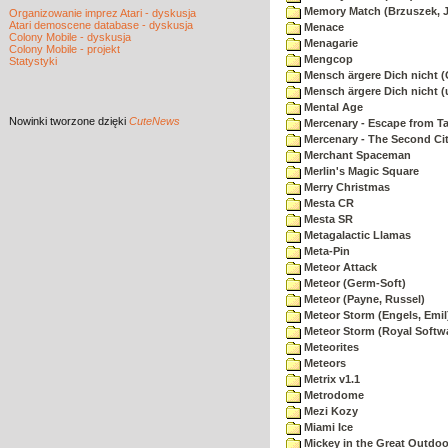
Memory Match (Brzuszek, 
Organizowanie imprez Atari - dyskusja
Atari demoscene database - dyskusja
Menace
Colony Mobile - dyskusja
Menagarie
Colony Mobile - projekt
Mengcop
Statystyki
Mensch ärgere Dich nicht 
Mensch ärgere Dich nicht 
Mental Age
Nowinki
tworzone dzięki
CuteNews
Mercenary - Escape from T
Mercenary - The Second Ci
Merchant Spaceman
Merlin's Magic Square
Merry Christmas
Mesta CR
Mesta SR
Metagalactic Llamas
Meta-Pin
Meteor Attack
Meteor (Germ-Soft)
Meteor (Payne, Russel)
Meteor Storm (Engels, Emil
Meteor Storm (Royal Softw
Meteorites
Meteors
Metrix v1.1
Metrodome
Mezi Kozy
Miami Ice
Mickey in the Great Outdoo