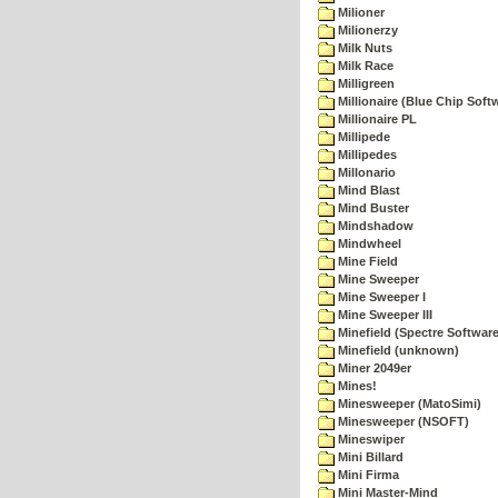
Milioner
Milionerzy
Milk Nuts
Milk Race
Milligreen
Millionaire (Blue Chip Soft
Millionaire PL
Millipede
Millipedes
Millonario
Mind Blast
Mind Buster
Mindshadow
Mindwheel
Mine Field
Mine Sweeper
Mine Sweeper I
Mine Sweeper III
Minefield (Spectre Software
Minefield (unknown)
Miner 2049er
Mines!
Minesweeper (MatoSimi)
Minesweeper (NSOFT)
Mineswiper
Mini Billard
Mini Firma
Mini Master-Mind