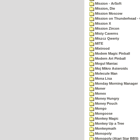
Mission - ArSoft
Mission, Die
Mission Moscow
Mission on Thunderhead - 
Mission X
Mission Zircon
Misty Caverns
Miszcz Qwerty
MITE
Mixtrood
Modem Magic Pinball
Modern Art Pinball
Mogul Maniac
Moj Mikro Asteroids
Molecule Man
Mona Lisa
Monday Morning Manager
Moner
Monex
Money Hungry
Money Pouch
Mongo
Mongoose
Monkey Magic
Monkey Up a Tree
Monkeymath
Monopoly
Monopoly (Atari Star BBS)