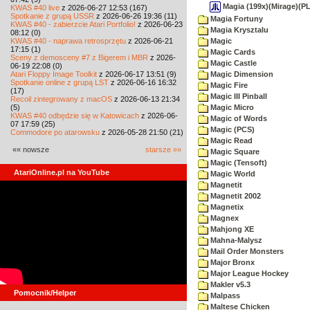
Magia (199x)(Mirage)(PL
KWAS #40 live
z 2026-06-27 12:53 (167)
Spotkanie z grupą USSR
z 2026-06-26 19:36 (11)
Magia Fortuny
KWAS #40 - zabierzcie Atari Portfolio!
z 2026-06-23
Magia Krysztalu
08:12 (0)
KWAS #40 - naprawa retrosprzętu
z 2026-06-21
Magic
17:15 (1)
Magic Cards
Sceny z demosceny #7 z Bigerem i MBR
z 2026-
Magic Castle
06-19 22:08 (0)
Atari Floppy Image Toolkit
z 2026-06-17 13:51 (9)
Magic Dimension
Spotkanie online z grupą LST
z 2026-06-16 16:32
Magic Fire
(17)
Magic III Pinball
Recoil zintegrowany z macOS
z 2026-06-13 21:34
(5)
Magic Micro
KWAS #40 odbędzie się w Katowicach
z 2026-06-
Magic of Words
07 17:59 (25)
Magic (PCS)
Commodore po atarowsku
z 2026-05-28 21:50 (21)
Magic Read
«« nowsze
starsze »»
Magic Square
Magic (Tensoft)
AtariOnline.pl na YouTube
Magic World
Magnetit
Magnetit 2002
Magnetix
Magnex
Mahjong XE
Mahna-Malysz
Mail Order Monsters
Major Bronx
Major League Hockey
Makler v5.3
Pomocnik/Helper
Malpass
Maltese Chicken