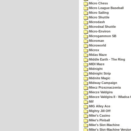
Micro Chess
Micro League Baseball
Micro Sailing
Micro Shuttle
Microdash
Microdeal Shuttle
Micro-Environ
Microgammon SB
Microman
Microworld
Microx
Midas Maze
Middle Earth - The Ring
MIDI Maze
Midnight
Midnight Strip
Midnite Magic
Midway Campaign
Miecz Przeznaczenia
Miecze Valdgira
Miecze Valdgira II - Wladca
Mif
MIG Alley Ace
Mighty Jill Off
Mike's Casino
Mike's Pinball
Mike's Slot-Machine
Mike's Slot-Machine Version