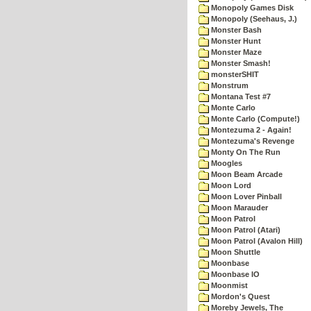
Monopoly Games Disk
Monopoly (Seehaus, J.)
Monster Bash
Monster Hunt
Monster Maze
Monster Smash!
monsterSHIT
Monstrum
Montana Test #7
Monte Carlo
Monte Carlo (Compute!)
Montezuma 2 - Again!
Montezuma's Revenge
Monty On The Run
Moogles
Moon Beam Arcade
Moon Lord
Moon Lover Pinball
Moon Marauder
Moon Patrol
Moon Patrol (Atari)
Moon Patrol (Avalon Hill)
Moon Shuttle
Moonbase
Moonbase IO
Moonmist
Mordon's Quest
Moreby Jewels, The