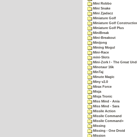
Mini Robbo
Mini Snake
Mini Zjadacz
Miniature Golf
Miniature Golf Constructio
Miniature Golf Plus
MiniBreak
Mini-Breakout
Minijong
Mining Mogul
Mini-Race
mini-Slots
Mini-Zork I - The Great Un
Minotaur 16k
MinTaj
Minute Magic
Miny v2.0
Mirax Force
Misja
Misja Tronic
Miss Mind - Ania
Miss Mind - Sara
Missile Action
Missile Command
Missile Command+
Missing
Missing - One Droid
Mission