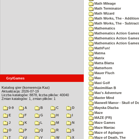
Math Mileage
Math Terminator
Math Wizard
Math Works, The - Addition
Math Works, The - Subtract
Mathematics
Mathematics Action Games 
Mathematics Action Games
Mathematics Action Games 
MathFun!
Matma
Matrix
Matta Blatta
Matterhorn
Mauer Fluch
Max
Gry/Games
Maxi Golf
Katalog gier (konwencja Kaz)
Maximillian B
Aktualizacja: 2026-07-19
Max's Adventure
Liczba katalogów: 8878, liczba plików: 40040
Maxter Mind
Zmian katalogów: 1, zmian plików: 1
Maxwell Manor - Skull of 
0-9
A
B
C
D
Mayska Dlazba
Maze
E
F
G
H
I
MAZE (FR)
J
K
L
M
N
Maze Games
Maze Maniac
O
P
Q
R
S
Maze of Agdagon
T
U
V
W
X
Maze of Death, The