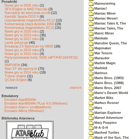
Poradniki
Maneuvering
Nowe gry w 2026 roku
(1)
Maniac!
SFX-Engine w MAD Pascalu
(3)
Narzędzie do tworzenia scrolli
(12)
Maniac Miner
Kartridż Sparta DOS X
(6)
Maniac Mover!
Usprawnienia magnetofonu XC12
(12)
Maniac Tales II, The
Konserwacja stacji dysków 1050
(19)
Konserwacja magnetofonu XC12
(15)
Maniac Tales, The
Nowe gry w 2020 roku
(2)
Manic Miner
Nowe gry w 2019 roku
(35)
Mankala
Nowe gry w 2017 roku
(3)
Larek pokazuje
(40)
Mansbie Quest, The
Emulacja ZX Spectrum na VBXE
(26)
Mapmaker
Nowe gry w 2016 roku
(7)
Mar Tesoro
Nowe gry w 2015 roku
(4)
Partycjonowanie karty SIDE (APT/FAT16/FAT32)
Marauder
(1)
Marble Magic
BMPVIEW
(34)
Marbled
Atari ST dla opornych
(75)
Nowe gry w 2014 roku
(19)
Marinus
Tritone engine
(11)
Mario Bros. (1983)
QChan Engine
(6)
Mario Bros. (1988)
nowsze
starsze
Mario Bros. 2007
Mario's Desert World
Emulatory
Market Blitz
Emulator Atari800Win
Markus Rosner
Emulator Atari800Win PLus 4.0 (Windows)
Emulator Atari++ (multiplatform)
Mars
Emulator Altirra (Windows)
Martian Explorer
Marvel Adventure
Biblioteka Atarowca
Mary Poppins
M-A-S-H
Mashed Turtles
Mask of the Sun, The