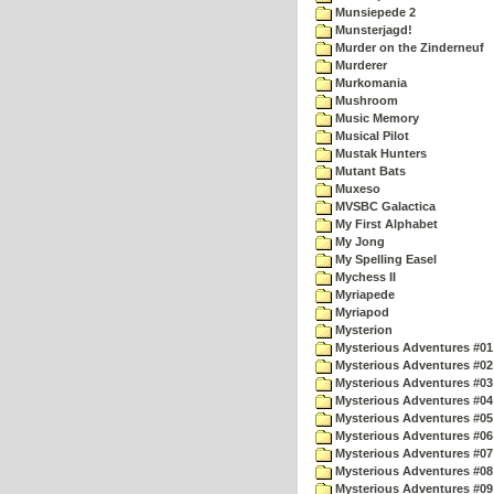
Munsiepede 2
Munsterjagd!
Murder on the Zinderneuf
Murderer
Murkomania
Mushroom
Music Memory
Musical Pilot
Mustak Hunters
Mutant Bats
Muxeso
MVSBC Galactica
My First Alphabet
My Jong
My Spelling Easel
Mychess II
Myriapede
Myriapod
Mysterion
Mysterious Adventures #01
Mysterious Adventures #02
Mysterious Adventures #03 
Mysterious Adventures #04 
Mysterious Adventures #05 
Mysterious Adventures #06 
Mysterious Adventures #07 
Mysterious Adventures #08 
Mysterious Adventures #09