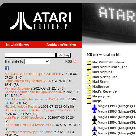
Nowinki/News
Archiwum/Archive
405
gier w katalogu
M
:
Translate to
RSS
MacPHEE'S Fortune
Mad Marble Maze, The
Mad Marbles
Spotkanie z demosceną #9: STeel/Tori
z 2026-08-
Mad Netter, The
07 20:49 (8)
Letnia edycja Silly Venture 2026
z 2026-07-31
Mad Stone
15:41 (38)
Madhouse
Pamięci Jurgiego
z 2026-07-21 12:42 (1)
Mad's Revenge
Sceny z demosceny #7: opowiada SuN
z 2026-07-
19 15:24 (2)
Magazynier
Atari Muzeum w Poznaniu na KWAS #40
z 2026-
Magia
07-16 16:10 (4)
Magia (1993)(Mirage)(PL)
Nie żyje kolega Pecuś
z 2026-07-13 18:00 (30)
Sceny z demosceny #7 - Grzegorz "Sun" Żyła
z
Magia (1993)(Mirage)(PL)
2026-07-12 17:29 (12)
Magia (199x)(Mirage)(PL
Lost Party 2026 nadchodzi
z 2026-07-08 15:28
(23)
Magia (199x)(Mirage)(PL)[
Pan Zenon i Atari na KWAS #40
z 2026-07-07 13:25
Magia (199x)(Mirage)(PL
(7)
Spotkanie z redakcją "The Voice"
z 2026-07-04
Magia (199x)(Mirage)(PL)[
07:42 (9)