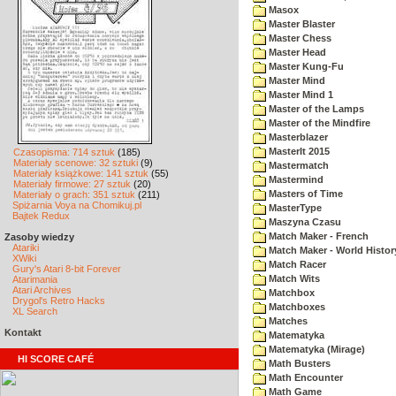
Masox
Master Blaster
Master Chess
Master Head
Master Kung-Fu
Master Mind
Master Mind 1
Master of the Lamps
Master of the Mindfire
Masterblazer
MasterIt 2015
Czasopisma: 714 sztuk
(185)
Materiały scenowe: 32 sztuki
(9)
Mastermatch
Materiały książkowe: 141 sztuk
(55)
Mastermind
Materiały firmowe: 27 sztuk
(20)
Masters of Time
Materiały o grach: 351 sztuk
(211)
Spiżarnia Voya na Chomikuj.pl
MasterType
Bajtek Redux
Maszyna Czasu
Match Maker - French
Zasoby wiedzy
Atariki
Match Maker - World Histor
XWiki
Match Racer
Gury's Atari 8-bit Forever
Match Wits
Atarimania
Atari Archives
Matchbox
Drygol's Retro Hacks
Matchboxes
XL Search
Matches
Kontakt
Matematyka
Matematyka (Mirage)
HI SCORE CAFÉ
Math Busters
Math Encounter
Math Game