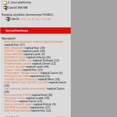
Z. Inne platformy
Całość 908 MB
Katalog użytków (konwencja TOSEC)
Całość
,
md5
sha
(
7-Zip
,
TUGZip
)
Sprzęt/Hardware
Wynalazki
Atari jako programator pojazdu gąsienicowego
napisał Kaz (17)
Atari i Bluetooth
napisał Kaz (35)
SIO2PC-USB
napisał Larek (46)
Nowe SIO2SD
napisał Larek (0)
SIO2SD w CA12
napisał Urborg (15)
Ratowanie ATMEL-ów
napisał Yoohaas (12)
Projektowanie cartów
napisał Zenon (12)
Joystick do Atari
napisał Larek (54)
Tygrys Turbo
napisał Kaz (13)
Testowałem "Simple Stereo"
napisał Zaxon (5)
Rozszerzenie 1MB
napisał Asal (21)
Joystick trzyprzyciskowy
napisał Sikor (18)
Moje MyIDE oraz SIO2PC na USB
napisał Zaxon
(16)
Jak wykonać płytkę drukowaną?
napisał Zaxon
(28)
Rozszerzenie 576kB
napisał Asal (36)
Soczyste kolory
napisał scalak (29)
XEGS Box
napisał Zaxon (13)
Atari w różnych rolach
napisał Różyk (9)
SIO2IDE w pudełku
napisał Kaz (27)
Atari steruje tokarką
napisał Kaz (15)