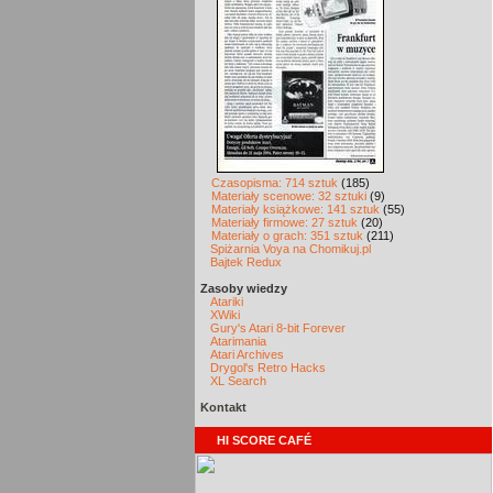
Czasopisma: 714 sztuk
(185)
Materiały scenowe: 32 sztuki
(9)
Materiały książkowe: 141 sztuk
(55)
Materiały firmowe: 27 sztuk
(20)
Materiały o grach: 351 sztuk
(211)
Spiżarnia Voya na Chomikuj.pl
Bajtek Redux
Zasoby wiedzy
Atariki
XWiki
Gury's Atari 8-bit Forever
Atarimania
Atari Archives
Drygol's Retro Hacks
XL Search
Kontakt
HI SCORE CAFÉ