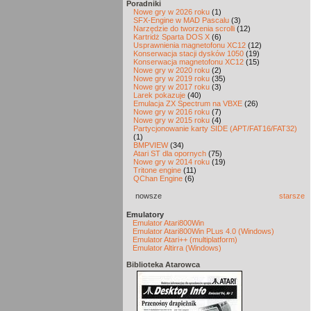
Poradniki
Nowe gry w 2026 roku
(1)
SFX-Engine w MAD Pascalu
(3)
Narzędzie do tworzenia scrolli
(12)
Kartridż Sparta DOS X
(6)
Usprawnienia magnetofonu XC12
(12)
Konserwacja stacji dysków 1050
(19)
Konserwacja magnetofonu XC12
(15)
Nowe gry w 2020 roku
(2)
Nowe gry w 2019 roku
(35)
Nowe gry w 2017 roku
(3)
Larek pokazuje
(40)
Emulacja ZX Spectrum na VBXE
(26)
Nowe gry w 2016 roku
(7)
Nowe gry w 2015 roku
(4)
Partycjonowanie karty SIDE (APT/FAT16/FAT32)
(1)
BMPVIEW
(34)
Atari ST dla opornych
(75)
Nowe gry w 2014 roku
(19)
Tritone engine
(11)
QChan Engine
(6)
nowsze
starsze
Emulatory
Emulator Atari800Win
Emulator Atari800Win PLus 4.0 (Windows)
Emulator Atari++ (multiplatform)
Emulator Altirra (Windows)
Biblioteka Atarowca