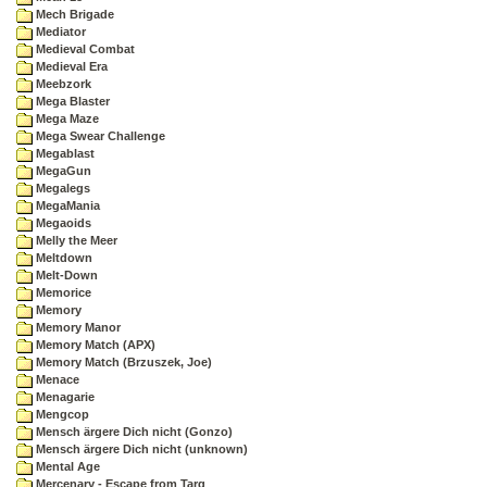
Mech Brigade
Mediator
Medieval Combat
Medieval Era
Meebzork
Mega Blaster
Mega Maze
Mega Swear Challenge
Megablast
MegaGun
Megalegs
MegaMania
Megaoids
Melly the Meer
Meltdown
Melt-Down
Memorice
Memory
Memory Manor
Memory Match (APX)
Memory Match (Brzuszek, Joe)
Menace
Menagarie
Mengcop
Mensch ärgere Dich nicht (Gonzo)
Mensch ärgere Dich nicht (unknown)
Mental Age
Mercenary - Escape from Targ