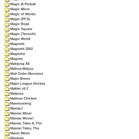
Magic III Pinball
Magic Micro
Magic of Words
Magic (PCS)
Magic Read
Magic Square
Magic (Tensoft)
Magic World
Magnetit
Magnetit 2002
Magnetix
Magnex
Mahjong XE
Mahna-Malysz
Mail Order Monsters
Major Bronx
Major League Hockey
Makler v5.3
Malpass
Maltese Chicken
Maneuvering
Maniac!
Maniac Miner
Maniac Mover!
Maniac Tales II, The
Maniac Tales, The
Manic Miner
Mankala