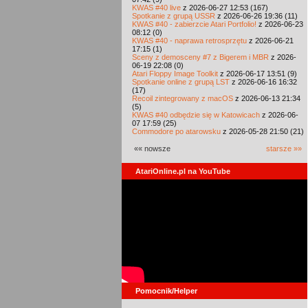
KWAS #40 live
z 2026-06-27 12:53 (167)
Spotkanie z grupą USSR
z 2026-06-26 19:36 (11)
KWAS #40 - zabierzcie Atari Portfolio!
z 2026-06-23
08:12 (0)
KWAS #40 - naprawa retrosprzętu
z 2026-06-21
17:15 (1)
Sceny z demosceny #7 z Bigerem i MBR
z 2026-
06-19 22:08 (0)
Atari Floppy Image Toolkit
z 2026-06-17 13:51 (9)
Spotkanie online z grupą LST
z 2026-06-16 16:32
(17)
Recoil zintegrowany z macOS
z 2026-06-13 21:34
(5)
KWAS #40 odbędzie się w Katowicach
z 2026-06-
07 17:59 (25)
Commodore po atarowsku
z 2026-05-28 21:50 (21)
«« nowsze
starsze »»
AtariOnline.pl na YouTube
Pomocnik/Helper