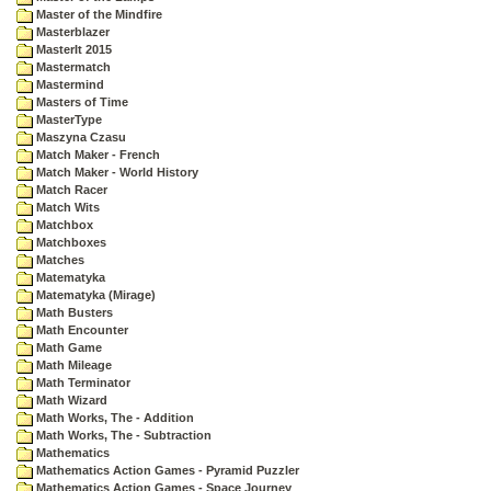
Master of the Mindfire
Masterblazer
MasterIt 2015
Mastermatch
Mastermind
Masters of Time
MasterType
Maszyna Czasu
Match Maker - French
Match Maker - World History
Match Racer
Match Wits
Matchbox
Matchboxes
Matches
Matematyka
Matematyka (Mirage)
Math Busters
Math Encounter
Math Game
Math Mileage
Math Terminator
Math Wizard
Math Works, The - Addition
Math Works, The - Subtraction
Mathematics
Mathematics Action Games - Pyramid Puzzler
Mathematics Action Games - Space Journey