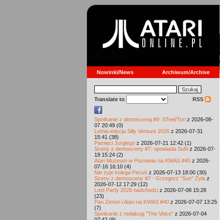
Nowinki/News
Archiwum/Archive
Translate to
RSS
Spotkanie z demosceną #9: STeel/Tori
z 2026-08-
07 20:49 (0)
Letnia edycja Silly Venture 2026
z 2026-07-31
15:41 (38)
Pamięci Jurgiego
z 2026-07-21 12:42 (1)
Sceny z demosceny #7: opowiada SuN
z 2026-07-
19 15:24 (2)
Atari Muzeum w Poznaniu na KWAS #40
z 2026-
07-16 16:10 (4)
Nie żyje kolega Pecuś
z 2026-07-13 18:00 (30)
Sceny z demosceny #7 - Grzegorz "Sun" Żyła
z
2026-07-12 17:29 (12)
Lost Party 2026 nadchodzi
z 2026-07-08 15:28
(23)
Pan Zenon i Atari na KWAS #40
z 2026-07-07 13:25
(7)
Spotkanie z redakcją "The Voice"
z 2026-07-04
07:42 (9)