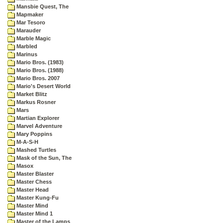
Mansbie Quest, The
Mapmaker
Mar Tesoro
Marauder
Marble Magic
Marbled
Marinus
Mario Bros. (1983)
Mario Bros. (1988)
Mario Bros. 2007
Mario's Desert World
Market Blitz
Markus Rosner
Mars
Martian Explorer
Marvel Adventure
Mary Poppins
M-A-S-H
Mashed Turtles
Mask of the Sun, The
Masox
Master Blaster
Master Chess
Master Head
Master Kung-Fu
Master Mind
Master Mind 1
Master of the Lamps