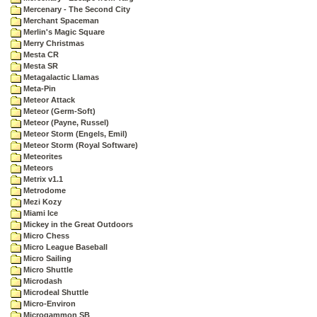
Mercenary - The Second City
Merchant Spaceman
Merlin's Magic Square
Merry Christmas
Mesta CR
Mesta SR
Metagalactic Llamas
Meta-Pin
Meteor Attack
Meteor (Germ-Soft)
Meteor (Payne, Russel)
Meteor Storm (Engels, Emil)
Meteor Storm (Royal Software)
Meteorites
Meteors
Metrix v1.1
Metrodome
Mezi Kozy
Miami Ice
Mickey in the Great Outdoors
Micro Chess
Micro League Baseball
Micro Sailing
Micro Shuttle
Microdash
Microdeal Shuttle
Micro-Environ
Microgammon SB