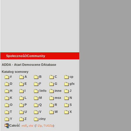
Społeczność/Community
ADDA - Atari Demoscene DAtabase
Katalog scenowy
#
A
B
C
cp
D
E
F
G
gfx
H
I
!info
inne
J
K
L
M
msx
N
O
P
Q
R
S
T
U
V
W
X
Y
Z
ziny
Całość
,
md5
sha
(
7-Zip
,
TUGZip
)