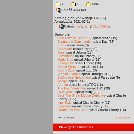
Y
Z
inne
Całość 3074 MB
Katalog gier (konwencja TOSEC)
Aktualizacja: 2021-07-11
Całość
,
md5
sha
(
7-Zip
,
TUGZip
)
Opisy gier
"Old Towers" (Atari ST)
opisał Misza (19)
Submarine Commander
opisał Kaz (36)
Frogs
opisał Xeen (0)
Choplifter!
opisał Urborg (0)
Joust
opisał Urborg (17)
Commando
opisał Urborg (35)
Mario Bros
opisał Urborg (13)
Xenophobe
opisał Urborg (36)
Robbo Forever
opisał tbxx (16)
Kolony 2106
opisał tbxx (3)
Archon II: Adept
opisał Urborg/TDC (9)
Spitfire Ace/Hellcat Ace
opisał Farscape (9)
Wyspa
opisał Kaz (9)
Archon
opisał Urborg/TDC (16)
The Last Starfighter
opisał TDC (30)
Dwie Wieże
opisał Muffy (19)
Basil The Great Mouse Detective
opisał Charlie
Cherry (125)
Inny Świat
opisał Charlie Cherry (17)
Inspektor
opisał Charlie Cherry (19)
Grand Prix Simulator
opisał Charlie Cherry (16)
«« nowsze
starsze »»
Wewnętrzne/Internals