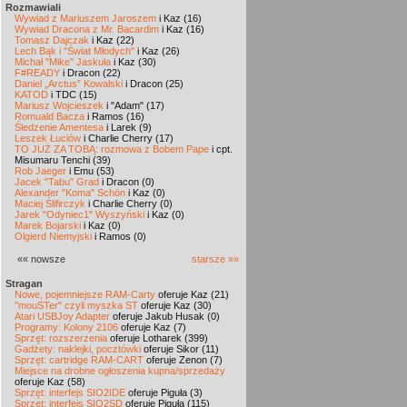
Rozmawiali
Wywiad z Mariuszem Jaroszem
i Kaz (16)
Wywiad Dracona z Mr. Bacardim
i Kaz (16)
Tomasz Dajczak
i Kaz (22)
Lech Bąk i "Świat Młodych"
i Kaz (26)
Michał "Mike" Jaskuła
i Kaz (30)
F#READY
i Dracon (22)
Daniel „Arctus” Kowalski
i Dracon (25)
KATOD
i TDC (15)
Mariusz Wojcieszek
i "Adam" (17)
Romuald Bacza
i Ramos (16)
Śledzenie Amentesa
i Larek (9)
Leszek Łuciów
i Charlie Cherry (17)
TO JUŻ ZA TOBĄ: rozmowa z Bobem Pape
i cpt.
Misumaru Tenchi (39)
Rob Jaeger
i Emu (53)
Jacek "Tabu" Grad
i Dracon (0)
Alexander "Koma" Schön
i Kaz (0)
Maciej Ślifirczyk
i Charlie Cherry (0)
Jarek "Odyniec1" Wyszyński
i Kaz (0)
Marek Bojarski
i Kaz (0)
Olgierd Niemyjski
i Ramos (0)
«« nowsze
starsze »»
Stragan
Nowe, pojemniejsze RAM-Carty
oferuje Kaz (21)
"mouSTer" czyli myszka ST
oferuje Kaz (30)
Atari USBJoy Adapter
oferuje Jakub Husak (0)
Programy: Kolony 2106
oferuje Kaz (7)
Sprzęt: rozszerzenia
oferuje Lotharek (399)
Gadżety: naklejki, pocztówki
oferuje Sikor (11)
Sprzęt: cartridge RAM-CART
oferuje Zenon (7)
Miejsce na drobne ogłoszenia kupna/sprzedaży
oferuje Kaz (58)
Sprzęt: interfejs SIO2IDE
oferuje Piguła (3)
Sprzęt: interfejs SIO2SD
oferuje Piguła (115)