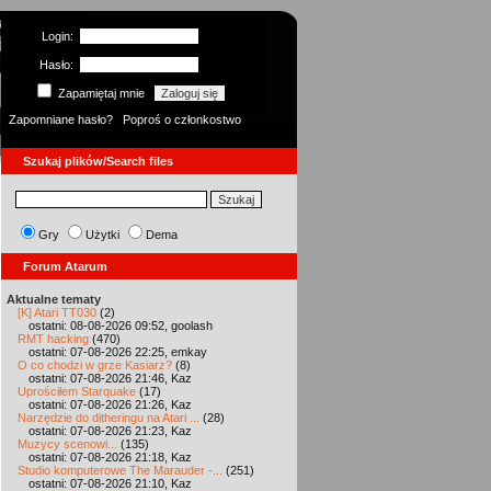
Login:
Hasło:
Zapamiętaj mnie
Zapomniane hasło?
Poproś o członkostwo
Szukaj plików/Search files
Gry
Użytki
Dema
Forum Atarum
Aktualne tematy
[K] Atari TT030
(2)
ostatni: 08-08-2026 09:52, goolash
RMT hacking
(470)
ostatni: 07-08-2026 22:25, emkay
O co chodzi w grze Kasiarz?
(8)
ostatni: 07-08-2026 21:46, Kaz
Uprościłem Starquake
(17)
ostatni: 07-08-2026 21:26, Kaz
Narzędzie do ditheringu na Atari ...
(28)
ostatni: 07-08-2026 21:23, Kaz
Muzycy scenowi...
(135)
ostatni: 07-08-2026 21:18, Kaz
Studio komputerowe The Marauder -...
(251)
ostatni: 07-08-2026 21:10, Kaz