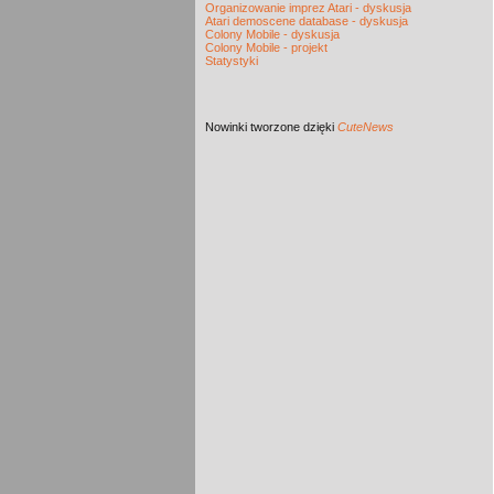
Organizowanie imprez Atari - dyskusja
Atari demoscene database - dyskusja
Colony Mobile - dyskusja
Colony Mobile - projekt
Statystyki
Nowinki
tworzone dzięki
CuteNews