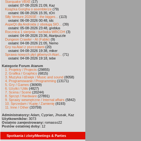
Starquake VBXE
(17)
ostatni: 07-08-2026 21:09, Kaz
Książka Gorgha o asemblerze
(79)
ostatni: 06-08-2026 15:35, tOri
Silly Venture 2026SE - the bigges...
(113)
ostatni: 06-08-2026 00:48, tdc
AspeQt dla Androida z obsługą SIO...
(39)
ostatni: 05-08-2026 23:48, greblus
Rocznica 1 sierpnia - turówka WRCOH
(3)
ostatni: 04-08-2026 23:36, Ataripuzzle
Dungeon Crawler - AI (Fable)
(9)
ostatni: 04-08-2026 21:05, Nemo
Gry na Atari z pszczołami
(20)
ostatni: 04-08-2026 19:38, miker
Sprawa nowych płyt głównych Atari...
(71)
ostatni: 04-08-2026 19:18, tebe
Kategorie Forum Atarum
1. Projekty / Projects
(29855)
2. Grafika / Graphics
(6815)
3. Muzyka i dźwięk / Music and sound
(8058)
4. Programowanie / Programming
(13171)
5. Gry / Games
(36909)
6. Użytki / Utils
(4827)
7. Scena / Scene
(20244)
8. Sprzęt / Hardware
(27891)
9. Sprawy wewnętrzne / Internal affairs
(5842)
10. Sprzedam / Kupię / Zamienię
(8193)
11. Inne / Other
(33759)
Administratorzy:
Adam, Cyprian, Jhusak, Kaz
Użytkowników:
3073
Ostatnio zarejestrowany:
romasso22
Postów ostatniej doby:
12
Spotkania i zloty/Meetings & Parties