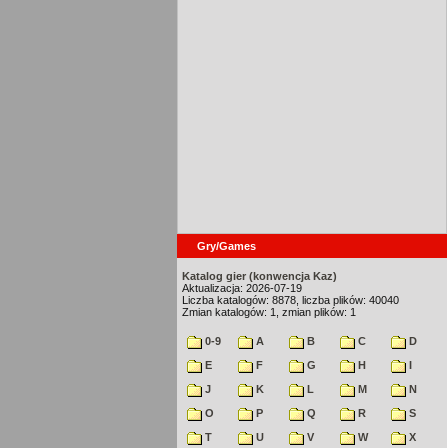
Gry/Games
Katalog gier (konwencja Kaz)
Aktualizacja: 2026-07-19
Liczba katalogów: 8878, liczba plików: 40040
Zmian katalogów: 1, zmian plików: 1
0-9
A
B
C
D
E
F
G
H
I
J
K
L
M
N
O
P
Q
R
S
T
U
V
W
X