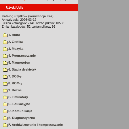
Użytki/Utils
Katalog użytków (konwencja Kaz)
Aktualizacja: 2026-03-12
Liczba katalogów: 2141, liczba plików: 10533
Zmian katalogów: 52, zmian plików: 93
1. Biuro
2. Grafika
3. Muzyka
4. Programowanie
5. Magnetofon
6. Stacja dyskietek
7. DOS-y
8. ROM-y
9. Rozne
B. Emulatory
C. Edukacyjne
D. Komunikacja
E. Diagnostyczne
F. Archiwizowanie i kompresowanie