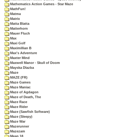
Mathematics Action Games - Star Maze
MathFun!
Matma
Matrix
Matta Blatta
Matterhorn
Mauer Fluch
Max
Maxi Golf
Maximillian B
Max's Adventure
Maxter Mind
Maxwell Manor - Skull of Doom
Mayska Dlazba
Maze
MAZE (FR)
Maze Games
Maze Maniac
Maze of Agdagon
Maze of Death, The
Maze Race
Maze Rider
Maze (Sawfish Software)
Maze (Sleepy)
Maze War
Mazerunner
Mazezam
Mean 18