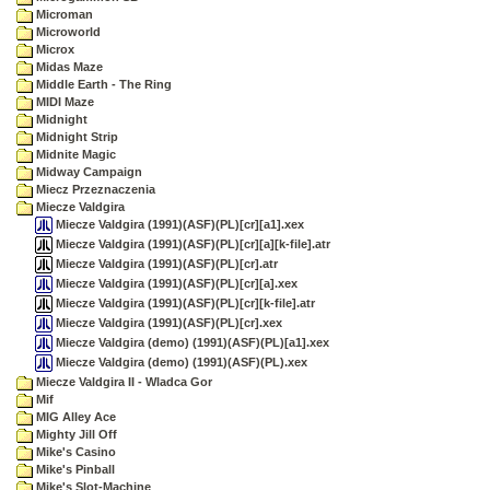
Microman
Microworld
Microx
Midas Maze
Middle Earth - The Ring
MIDI Maze
Midnight
Midnight Strip
Midnite Magic
Midway Campaign
Miecz Przeznaczenia
Miecze Valdgira
Miecze Valdgira (1991)(ASF)(PL)[cr][a1].xex
Miecze Valdgira (1991)(ASF)(PL)[cr][a][k-file].atr
Miecze Valdgira (1991)(ASF)(PL)[cr].atr
Miecze Valdgira (1991)(ASF)(PL)[cr][a].xex
Miecze Valdgira (1991)(ASF)(PL)[cr][k-file].atr
Miecze Valdgira (1991)(ASF)(PL)[cr].xex
Miecze Valdgira (demo) (1991)(ASF)(PL)[a1].xex
Miecze Valdgira (demo) (1991)(ASF)(PL).xex
Miecze Valdgira II - Wladca Gor
Mif
MIG Alley Ace
Mighty Jill Off
Mike's Casino
Mike's Pinball
Mike's Slot-Machine