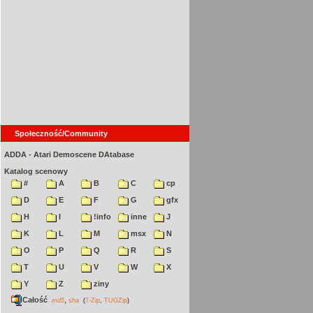
Społeczność/Community
ADDA - Atari Demoscene DAtabase
Katalog scenowy
#
A
B
C
cp
D
E
F
G
gfx
H
I
!info
inne
J
K
L
M
msx
N
O
P
Q
R
S
T
U
V
W
X
Y
Z
ziny
Całość
,
md5
sha
(
7-Zip
,
TUGZip
)