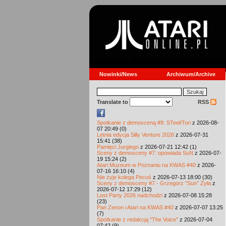
Nowinki/News
Archiwum/Archive
Translate to
RSS
Spotkanie z demosceną #9: STeel/Tori
z 2026-08-
07 20:49 (0)
Letnia edycja Silly Venture 2026
z 2026-07-31
15:41 (38)
Pamięci Jurgiego
z 2026-07-21 12:42 (1)
Sceny z demosceny #7: opowiada SuN
z 2026-07-
19 15:24 (2)
Atari Muzeum w Poznaniu na KWAS #40
z 2026-
07-16 16:10 (4)
Nie żyje kolega Pecuś
z 2026-07-13 18:00 (30)
Sceny z demosceny #7 - Grzegorz "Sun" Żyła
z
2026-07-12 17:29 (12)
Lost Party 2026 nadchodzi
z 2026-07-08 15:28
(23)
Pan Zenon i Atari na KWAS #40
z 2026-07-07 13:25
(7)
Spotkanie z redakcją "The Voice"
z 2026-07-04
07:42 (9)