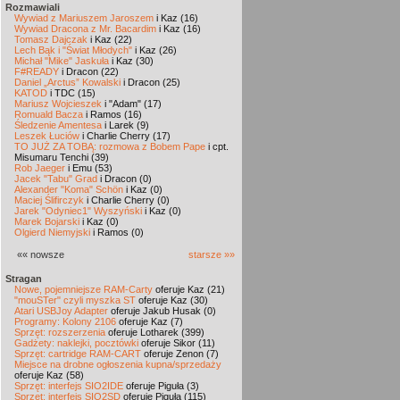
Rozmawiali
Wywiad z Mariuszem Jaroszem
i Kaz (16)
Wywiad Dracona z Mr. Bacardim
i Kaz (16)
Tomasz Dajczak
i Kaz (22)
Lech Bąk i "Świat Młodych"
i Kaz (26)
Michał "Mike" Jaskuła
i Kaz (30)
F#READY
i Dracon (22)
Daniel „Arctus” Kowalski
i Dracon (25)
KATOD
i TDC (15)
Mariusz Wojcieszek
i "Adam" (17)
Romuald Bacza
i Ramos (16)
Śledzenie Amentesa
i Larek (9)
Leszek Łuciów
i Charlie Cherry (17)
TO JUŻ ZA TOBĄ: rozmowa z Bobem Pape
i cpt.
Misumaru Tenchi (39)
Rob Jaeger
i Emu (53)
Jacek "Tabu" Grad
i Dracon (0)
Alexander "Koma" Schön
i Kaz (0)
Maciej Ślifirczyk
i Charlie Cherry (0)
Jarek "Odyniec1" Wyszyński
i Kaz (0)
Marek Bojarski
i Kaz (0)
Olgierd Niemyjski
i Ramos (0)
«« nowsze
starsze »»
Stragan
Nowe, pojemniejsze RAM-Carty
oferuje Kaz (21)
"mouSTer" czyli myszka ST
oferuje Kaz (30)
Atari USBJoy Adapter
oferuje Jakub Husak (0)
Programy: Kolony 2106
oferuje Kaz (7)
Sprzęt: rozszerzenia
oferuje Lotharek (399)
Gadżety: naklejki, pocztówki
oferuje Sikor (11)
Sprzęt: cartridge RAM-CART
oferuje Zenon (7)
Miejsce na drobne ogłoszenia kupna/sprzedaży
oferuje Kaz (58)
Sprzęt: interfejs SIO2IDE
oferuje Piguła (3)
Sprzęt: interfejs SIO2SD
oferuje Piguła (115)