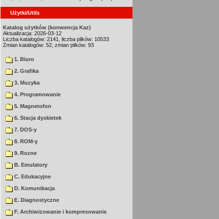
Użytki/Utils
Katalog użytków (konwencja Kaz)
Aktualizacja: 2026-03-12
Liczba katalogów: 2141, liczba plików: 10533
Zmian katalogów: 52, zmian plików: 93
1. Biuro
2. Grafika
3. Muzyka
4. Programowanie
5. Magnetofon
6. Stacja dyskietek
7. DOS-y
8. ROM-y
9. Rozne
B. Emulatory
C. Edukacyjne
D. Komunikacja
E. Diagnostyczne
F. Archiwizowanie i kompresowanie