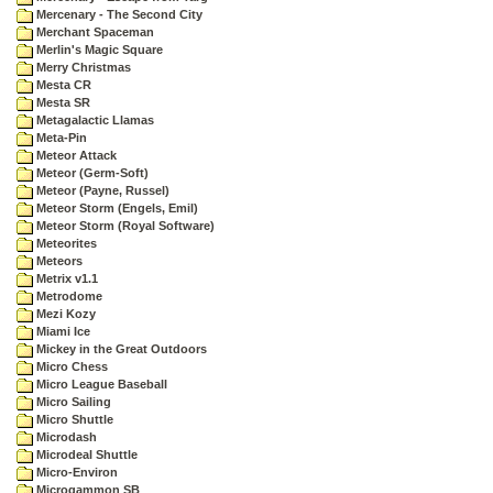
Mercenary - The Second City
Merchant Spaceman
Merlin's Magic Square
Merry Christmas
Mesta CR
Mesta SR
Metagalactic Llamas
Meta-Pin
Meteor Attack
Meteor (Germ-Soft)
Meteor (Payne, Russel)
Meteor Storm (Engels, Emil)
Meteor Storm (Royal Software)
Meteorites
Meteors
Metrix v1.1
Metrodome
Mezi Kozy
Miami Ice
Mickey in the Great Outdoors
Micro Chess
Micro League Baseball
Micro Sailing
Micro Shuttle
Microdash
Microdeal Shuttle
Micro-Environ
Microgammon SB