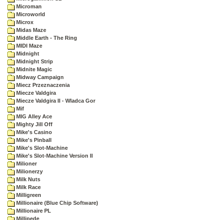
Microman
Microworld
Microx
Midas Maze
Middle Earth - The Ring
MIDI Maze
Midnight
Midnight Strip
Midnite Magic
Midway Campaign
Miecz Przeznaczenia
Miecze Valdgira
Miecze Valdgira II - Wladca Gor
Mif
MIG Alley Ace
Mighty Jill Off
Mike's Casino
Mike's Pinball
Mike's Slot-Machine
Mike's Slot-Machine Version II
Milioner
Milionerzy
Milk Nuts
Milk Race
Milligreen
Millionaire (Blue Chip Software)
Millionaire PL
Millipede