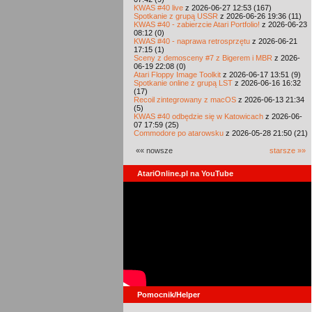
KWAS #40 live
z 2026-06-27 12:53 (167)
Spotkanie z grupą USSR
z 2026-06-26 19:36 (11)
KWAS #40 - zabierzcie Atari Portfolio!
z 2026-06-23
08:12 (0)
KWAS #40 - naprawa retrosprzętu
z 2026-06-21
17:15 (1)
Sceny z demosceny #7 z Bigerem i MBR
z 2026-
06-19 22:08 (0)
Atari Floppy Image Toolkit
z 2026-06-17 13:51 (9)
Spotkanie online z grupą LST
z 2026-06-16 16:32
(17)
Recoil zintegrowany z macOS
z 2026-06-13 21:34
(5)
KWAS #40 odbędzie się w Katowicach
z 2026-06-
07 17:59 (25)
Commodore po atarowsku
z 2026-05-28 21:50 (21)
«« nowsze
starsze »»
AtariOnline.pl na YouTube
Pomocnik/Helper