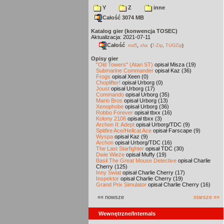
Y
Z
inne
Całość 3074 MB
Katalog gier (konwencja TOSEC)
Aktualizacja: 2021-07-11
Całość
,
md5
sha
(
7-Zip
,
TUGZip
)
Opisy gier
"Old Towers" (Atari ST)
opisał Misza (19)
Submarine Commander
opisał Kaz (36)
Frogs
opisał Xeen (0)
Choplifter!
opisał Urborg (0)
Joust
opisał Urborg (17)
Commando
opisał Urborg (35)
Mario Bros
opisał Urborg (13)
Xenophobe
opisał Urborg (36)
Robbo Forever
opisał tbxx (16)
Kolony 2106
opisał tbxx (3)
Archon II: Adept
opisał Urborg/TDC (9)
Spitfire Ace/Hellcat Ace
opisał Farscape (9)
Wyspa
opisał Kaz (9)
Archon
opisał Urborg/TDC (16)
The Last Starfighter
opisał TDC (30)
Dwie Wieże
opisał Muffy (19)
Basil The Great Mouse Detective
opisał Charlie
Cherry (125)
Inny Świat
opisał Charlie Cherry (17)
Inspektor
opisał Charlie Cherry (19)
Grand Prix Simulator
opisał Charlie Cherry (16)
«« nowsze
starsze »»
Wewnętrzne/Internals