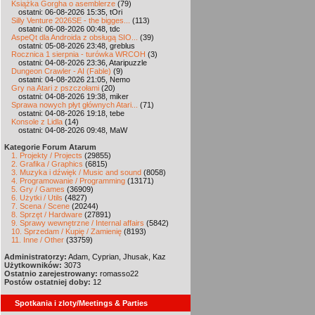
Książka Gorgha o asemblerze
(79)
ostatni: 06-08-2026 15:35, tOri
Silly Venture 2026SE - the bigges...
(113)
ostatni: 06-08-2026 00:48, tdc
AspeQt dla Androida z obsługą SIO...
(39)
ostatni: 05-08-2026 23:48, greblus
Rocznica 1 sierpnia - turówka WRCOH
(3)
ostatni: 04-08-2026 23:36, Ataripuzzle
Dungeon Crawler - AI (Fable)
(9)
ostatni: 04-08-2026 21:05, Nemo
Gry na Atari z pszczołami
(20)
ostatni: 04-08-2026 19:38, miker
Sprawa nowych płyt głównych Atari...
(71)
ostatni: 04-08-2026 19:18, tebe
Konsole z Lidla
(14)
ostatni: 04-08-2026 09:48, MaW
Kategorie Forum Atarum
1. Projekty / Projects
(29855)
2. Grafika / Graphics
(6815)
3. Muzyka i dźwięk / Music and sound
(8058)
4. Programowanie / Programming
(13171)
5. Gry / Games
(36909)
6. Użytki / Utils
(4827)
7. Scena / Scene
(20244)
8. Sprzęt / Hardware
(27891)
9. Sprawy wewnętrzne / Internal affairs
(5842)
10. Sprzedam / Kupię / Zamienię
(8193)
11. Inne / Other
(33759)
Administratorzy:
Adam, Cyprian, Jhusak, Kaz
Użytkowników:
3073
Ostatnio zarejestrowany:
romasso22
Postów ostatniej doby:
12
Spotkania i zloty/Meetings & Parties