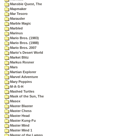
Mansbie Quest, The
Mapmaker
Mar Tesoro
Marauder
Marble Magic
Marbled
Marinus
Mario Bros. (1983)
Mario Bros. (1988)
Mario Bros. 2007
Mario's Desert World
Market Blitz
Markus Rosner
Mars
Martian Explorer
Marvel Adventure
Mary Poppins
M-A-S-H
Mashed Turtles
Mask of the Sun, The
Masox
Master Blaster
Master Chess
Master Head
Master Kung-Fu
Master Mind
Master Mind 1
Master of the Lamps