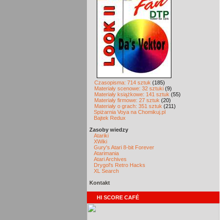
Czasopisma: 714 sztuk
(185)
Materiały scenowe: 32 sztuki
(9)
Materiały książkowe: 141 sztuk
(55)
Materiały firmowe: 27 sztuk
(20)
Materiały o grach: 351 sztuk
(211)
Spiżarnia Voya na Chomikuj.pl
Bajtek Redux
Zasoby wiedzy
Atariki
XWiki
Gury's Atari 8-bit Forever
Atarimania
Atari Archives
Drygol's Retro Hacks
XL Search
Kontakt
HI SCORE CAFÉ