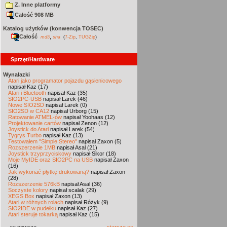
Z. Inne platformy
Całość 908 MB
Katalog użytków (konwencja TOSEC)
Całość
,
md5
sha
(
7-Zip
,
TUGZip
)
Sprzęt/Hardware
Wynalazki
Atari jako programator pojazdu gąsienicowego
napisał Kaz (17)
Atari i Bluetooth
napisał Kaz (35)
SIO2PC-USB
napisał Larek (46)
Nowe SIO2SD
napisał Larek (0)
SIO2SD w CA12
napisał Urborg (15)
Ratowanie ATMEL-ów
napisał Yoohaas (12)
Projektowanie cartów
napisał Zenon (12)
Joystick do Atari
napisał Larek (54)
Tygrys Turbo
napisał Kaz (13)
Testowałem "Simple Stereo"
napisał Zaxon (5)
Rozszerzenie 1MB
napisał Asal (21)
Joystick trzyprzyciskowy
napisał Sikor (18)
Moje MyIDE oraz SIO2PC na USB
napisał Zaxon
(16)
Jak wykonać płytkę drukowaną?
napisał Zaxon
(28)
Rozszerzenie 576kB
napisał Asal (36)
Soczyste kolory
napisał scalak (29)
XEGS Box
napisał Zaxon (13)
Atari w różnych rolach
napisał Różyk (9)
SIO2IDE w pudełku
napisał Kaz (27)
Atari steruje tokarką
napisał Kaz (15)