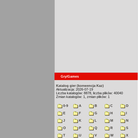
Gry/Games
Katalog gier (konwencja Kaz)
Aktualizacja: 2026-07-19
Liczba katalogów: 8878, liczba plików: 40040
Zmian katalogów: 1, zmian plików: 1
0-9
A
B
C
D
E
F
G
H
I
J
K
L
M
N
O
P
Q
R
S
T
U
V
W
X