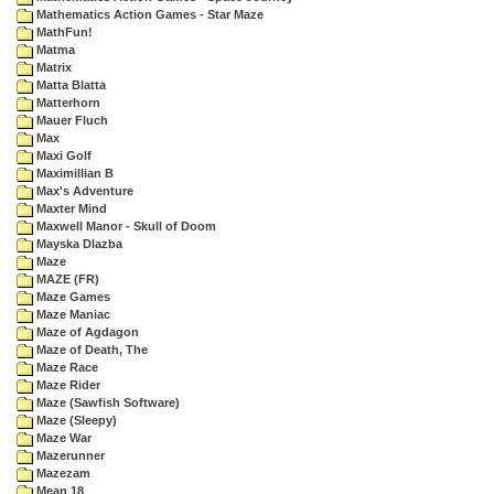
Mathematics Action Games - Star Maze
MathFun!
Matma
Matrix
Matta Blatta
Matterhorn
Mauer Fluch
Max
Maxi Golf
Maximillian B
Max's Adventure
Maxter Mind
Maxwell Manor - Skull of Doom
Mayska Dlazba
Maze
MAZE (FR)
Maze Games
Maze Maniac
Maze of Agdagon
Maze of Death, The
Maze Race
Maze Rider
Maze (Sawfish Software)
Maze (Sleepy)
Maze War
Mazerunner
Mazezam
Mean 18