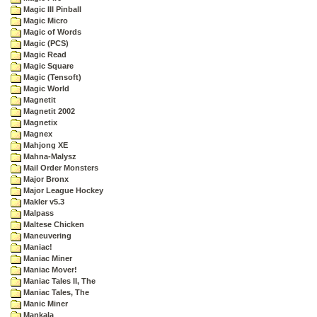
Magic III Pinball
Magic Micro
Magic of Words
Magic (PCS)
Magic Read
Magic Square
Magic (Tensoft)
Magic World
Magnetit
Magnetit 2002
Magnetix
Magnex
Mahjong XE
Mahna-Malysz
Mail Order Monsters
Major Bronx
Major League Hockey
Makler v5.3
Malpass
Maltese Chicken
Maneuvering
Maniac!
Maniac Miner
Maniac Mover!
Maniac Tales II, The
Maniac Tales, The
Manic Miner
Mankala