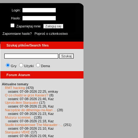
Login:
Hasło:
Zapamiętaj mnie
Zapomniane hasło?
Poproś o członkostwo
Szukaj plików/Search files
Gry
Użytki
Dema
Forum Atarum
Aktualne tematy
RMT hacking
(470)
ostatni: 07-08-2026 22:25, emkay
O co chodzi w grze Kasiarz?
(8)
ostatni: 07-08-2026 21:46, Kaz
Uprościłem Starquake
(17)
ostatni: 07-08-2026 21:26, Kaz
Narzędzie do ditheringu na Atari ...
(28)
ostatni: 07-08-2026 21:23, Kaz
Muzycy scenowi...
(135)
ostatni: 07-08-2026 21:18, Kaz
Studio komputerowe The Marauder -...
(251)
ostatni: 07-08-2026 21:10, Kaz
Starquake VBXE
(17)
ostatni: 07-08-2026 21:09, Kaz