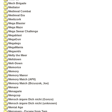
Mech Brigade
Mediator
Medieval Combat
Medieval Era
Meebzork
Mega Blaster
Mega Maze
Mega Swear Challenge
Megablast
MegaGun
Megalegs
MegaMania
Megaoids
Melly the Meer
Meltdown
Melt-Down
Memorice
Memory
Memory Manor
Memory Match (APX)
Memory Match (Brzuszek, Joe)
Menace
Menagarie
Mengcop
Mensch ärgere Dich nicht (Gonzo)
Mensch ärgere Dich nicht (unknown)
Mental Age
Mercenary - Escape from Targ