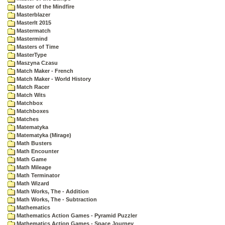
Master of the Mindfire
Masterblazer
MasterIt 2015
Mastermatch
Mastermind
Masters of Time
MasterType
Maszyna Czasu
Match Maker - French
Match Maker - World History
Match Racer
Match Wits
Matchbox
Matchboxes
Matches
Matematyka
Matematyka (Mirage)
Math Busters
Math Encounter
Math Game
Math Mileage
Math Terminator
Math Wizard
Math Works, The - Addition
Math Works, The - Subtraction
Mathematics
Mathematics Action Games - Pyramid Puzzler
Mathematics Action Games - Space Journey