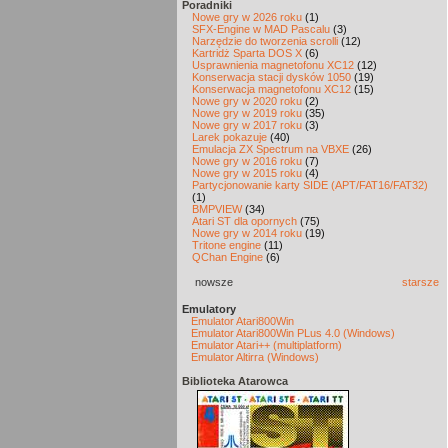
Poradniki
Nowe gry w 2026 roku
(1)
SFX-Engine w MAD Pascalu
(3)
Narzędzie do tworzenia scrolli
(12)
Kartridż Sparta DOS X
(6)
Usprawnienia magnetofonu XC12
(12)
Konserwacja stacji dysków 1050
(19)
Konserwacja magnetofonu XC12
(15)
Nowe gry w 2020 roku
(2)
Nowe gry w 2019 roku
(35)
Nowe gry w 2017 roku
(3)
Larek pokazuje
(40)
Emulacja ZX Spectrum na VBXE
(26)
Nowe gry w 2016 roku
(7)
Nowe gry w 2015 roku
(4)
Partycjonowanie karty SIDE (APT/FAT16/FAT32)
(1)
BMPVIEW
(34)
Atari ST dla opornych
(75)
Nowe gry w 2014 roku
(19)
Tritone engine
(11)
QChan Engine
(6)
nowsze
starsze
Emulatory
Emulator Atari800Win
Emulator Atari800Win PLus 4.0 (Windows)
Emulator Atari++ (multiplatform)
Emulator Altirra (Windows)
Biblioteka Atarowca