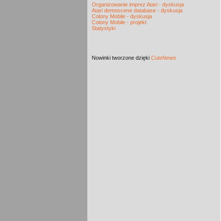
Organizowanie imprez Atari - dyskusja
Atari demoscene database - dyskusja
Colony Mobile - dyskusja
Colony Mobile - projekt
Statystyki
Nowinki
tworzone dzięki
CuteNews