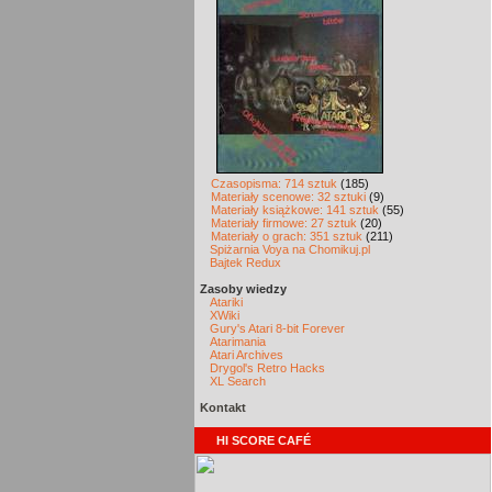
Czasopisma: 714 sztuk
(185)
Materiały scenowe: 32 sztuki
(9)
Materiały książkowe: 141 sztuk
(55)
Materiały firmowe: 27 sztuk
(20)
Materiały o grach: 351 sztuk
(211)
Spiżarnia Voya na Chomikuj.pl
Bajtek Redux
Zasoby wiedzy
Atariki
XWiki
Gury's Atari 8-bit Forever
Atarimania
Atari Archives
Drygol's Retro Hacks
XL Search
Kontakt
HI SCORE CAFÉ