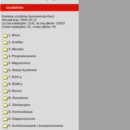
Użytki/Utils
Katalog użytków (konwencja Kaz)
Aktualizacja: 2026-03-12
Liczba katalogów: 2141, liczba plików: 10533
Zmian katalogów: 52, zmian plików: 93
1. Biuro
2. Grafika
3. Muzyka
4. Programowanie
5. Magnetofon
6. Stacja dyskietek
7. DOS-y
8. ROM-y
9. Rozne
B. Emulatory
C. Edukacyjne
D. Komunikacja
E. Diagnostyczne
F. Archiwizowanie i kompresowanie