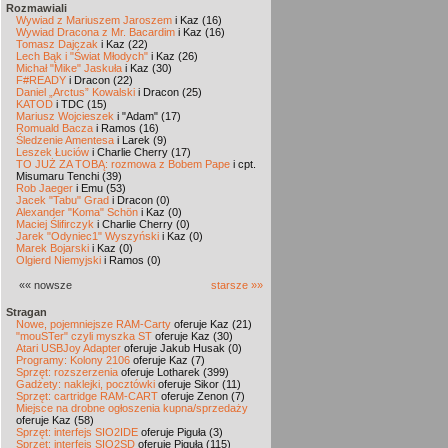
Rozmawiali
Wywiad z Mariuszem Jaroszem
i Kaz (16)
Wywiad Dracona z Mr. Bacardim
i Kaz (16)
Tomasz Dajczak
i Kaz (22)
Lech Bąk i "Świat Młodych"
i Kaz (26)
Michał "Mike" Jaskuła
i Kaz (30)
F#READY
i Dracon (22)
Daniel „Arctus” Kowalski
i Dracon (25)
KATOD
i TDC (15)
Mariusz Wojcieszek
i "Adam" (17)
Romuald Bacza
i Ramos (16)
Śledzenie Amentesa
i Larek (9)
Leszek Łuciów
i Charlie Cherry (17)
TO JUŻ ZA TOBĄ: rozmowa z Bobem Pape
i cpt.
Misumaru Tenchi (39)
Rob Jaeger
i Emu (53)
Jacek "Tabu" Grad
i Dracon (0)
Alexander "Koma" Schön
i Kaz (0)
Maciej Ślifirczyk
i Charlie Cherry (0)
Jarek "Odyniec1" Wyszyński
i Kaz (0)
Marek Bojarski
i Kaz (0)
Olgierd Niemyjski
i Ramos (0)
«« nowsze
starsze »»
Stragan
Nowe, pojemniejsze RAM-Carty
oferuje Kaz (21)
"mouSTer" czyli myszka ST
oferuje Kaz (30)
Atari USBJoy Adapter
oferuje Jakub Husak (0)
Programy: Kolony 2106
oferuje Kaz (7)
Sprzęt: rozszerzenia
oferuje Lotharek (399)
Gadżety: naklejki, pocztówki
oferuje Sikor (11)
Sprzęt: cartridge RAM-CART
oferuje Zenon (7)
Miejsce na drobne ogłoszenia kupna/sprzedaży
oferuje Kaz (58)
Sprzęt: interfejs SIO2IDE
oferuje Piguła (3)
Sprzęt: interfejs SIO2SD
oferuje Piguła (115)