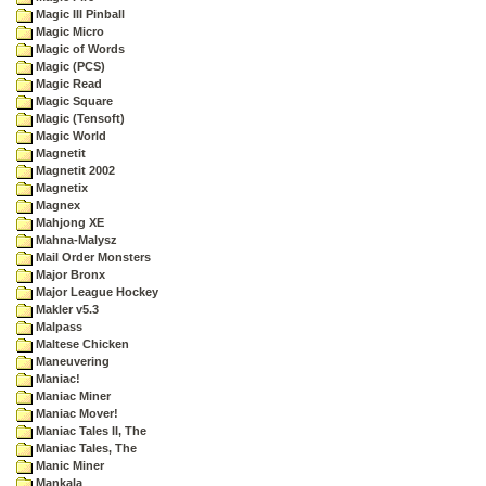
Magic III Pinball
Magic Micro
Magic of Words
Magic (PCS)
Magic Read
Magic Square
Magic (Tensoft)
Magic World
Magnetit
Magnetit 2002
Magnetix
Magnex
Mahjong XE
Mahna-Malysz
Mail Order Monsters
Major Bronx
Major League Hockey
Makler v5.3
Malpass
Maltese Chicken
Maneuvering
Maniac!
Maniac Miner
Maniac Mover!
Maniac Tales II, The
Maniac Tales, The
Manic Miner
Mankala