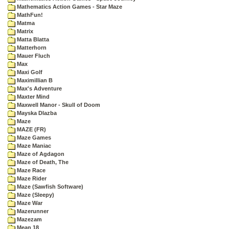
Mathematics Action Games - Star Maze
MathFun!
Matma
Matrix
Matta Blatta
Matterhorn
Mauer Fluch
Max
Maxi Golf
Maximillian B
Max's Adventure
Maxter Mind
Maxwell Manor - Skull of Doom
Mayska Dlazba
Maze
MAZE (FR)
Maze Games
Maze Maniac
Maze of Agdagon
Maze of Death, The
Maze Race
Maze Rider
Maze (Sawfish Software)
Maze (Sleepy)
Maze War
Mazerunner
Mazezam
Mean 18