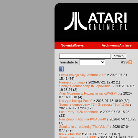
Nowinki/News
Archiwum/Archive
Translate to
RSS
Letnia edycja Silly Venture 2026
z 2026-07-31
15:41 (36)
Pamięci Jurgiego
z 2026-07-21 12:42 (1)
Sceny z demosceny #7: opowiada SuN
z 2026-07-
19 15:24 (2)
Atari Muzeum w Poznaniu na KWAS #40
z 2026-
07-16 16:10 (4)
Nie żyje kolega Pecuś
z 2026-07-13 18:00 (30)
Sceny z demosceny #7 - Grzegorz "Sun" Żyła
z
2026-07-12 17:29 (12)
Lost Party 2026 nadchodzi
z 2026-07-08 15:28
(23)
Pan Zenon i Atari na KWAS #40
z 2026-07-07 13:25
(7)
Spotkanie z redakcją "The Voice"
z 2026-07-04
07:42 (9)
KWAS #40 live
z 2026-06-27 12:53 (167)
Spotkanie z grupą USSR
z 2026-06-26 19:36 (11)