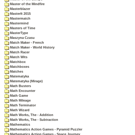
Master of the Mindfire
Masterblazer
MasterIt 2015
Mastermatch
Mastermind
Masters of Time
MasterType
Maszyna Czasu
Match Maker - French
Match Maker - World History
Match Racer
Match Wits
Matchbox
Matchboxes
Matches
Matematyka
Matematyka (Mirage)
Math Busters
Math Encounter
Math Game
Math Mileage
Math Terminator
Math Wizard
Math Works, The - Addition
Math Works, The - Subtraction
Mathematics
Mathematics Action Games - Pyramid Puzzler
Mathematics Action Games - Space Journey