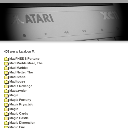
405
gier w katalogu
M
:
MacPHEE'S Fortune
Mad Marble Maze, The
Mad Marbles
Mad Netter, The
Mad Stone
Madhouse
Mad's Revenge
Magazynier
Magia
Magia Fortuny
Magia Krysztalu
Magic
Magic Cards
Magic Castle
Magic Dimension
Magic Fire