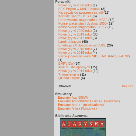
Poradniki
Nowe gry w 2026 roku
(1)
SFX-Engine w MAD Pascalu
(3)
Narzędzie do tworzenia scrolli
(12)
Kartridż Sparta DOS X
(6)
Usprawnienia magnetofonu XC12
(12)
Konserwacja stacji dysków 1050
(19)
Konserwacja magnetofonu XC12
(15)
Nowe gry w 2020 roku
(2)
Nowe gry w 2019 roku
(35)
Nowe gry w 2017 roku
(3)
Larek pokazuje
(40)
Emulacja ZX Spectrum na VBXE
(26)
Nowe gry w 2016 roku
(7)
Nowe gry w 2015 roku
(4)
Partycjonowanie karty SIDE (APT/FAT16/FAT32)
(1)
BMPVIEW
(34)
Atari ST dla opornych
(75)
Nowe gry w 2014 roku
(19)
Tritone engine
(11)
QChan Engine
(6)
nowsze
starsze
Emulatory
Emulator Atari800Win
Emulator Atari800Win PLus 4.0 (Windows)
Emulator Atari++ (multiplatform)
Emulator Altirra (Windows)
Biblioteka Atarowca