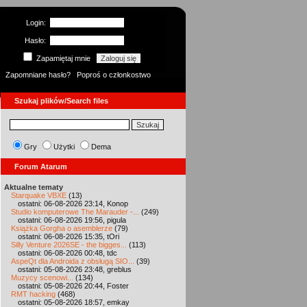
Login:
Hasło:
Zapamiętaj mnie
Zapomniane hasło?
Poproś o członkostwo
Szukaj plików/Search files
Gry
Użytki
Dema
Forum Atarum
Aktualne tematy
Starquake VBXE
(13)
ostatni: 06-08-2026 23:14, Konop
Studio komputerowe The Marauder -...
(249)
ostatni: 06-08-2026 19:56, pigula
Książka Gorgha o asemblerze
(79)
ostatni: 06-08-2026 15:35, tOri
Silly Venture 2026SE - the bigges...
(113)
ostatni: 06-08-2026 00:48, tdc
AspeQt dla Androida z obsługą SIO...
(39)
ostatni: 05-08-2026 23:48, greblus
Muzycy scenowi...
(134)
ostatni: 05-08-2026 20:44, Foster
RMT hacking
(468)
ostatni: 05-08-2026 18:57, emkay