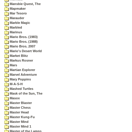
Mansbie Quest, The
Mapmaker
Mar Tesoro
Marauder
Marble Magic
Marbled
Marinus
Mario Bros. (1983)
Mario Bros. (1988)
Mario Bros. 2007
Mario's Desert World
Market Blitz
Markus Rosner
Mars
Martian Explorer
Marvel Adventure
Mary Poppins
M-A-S-H
Mashed Turtles
Mask of the Sun, The
Masox
Master Blaster
Master Chess
Master Head
Master Kung-Fu
Master Mind
Master Mind 1
Master of the Lamps