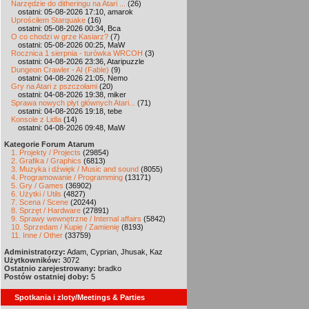
Narzędzie do ditheringu na Atari ...
(26)
ostatni: 05-08-2026 17:10, amarok
Uprościłem Starquake
(16)
ostatni: 05-08-2026 00:34, Bca
O co chodzi w grze Kasiarz?
(7)
ostatni: 05-08-2026 00:25, MaW
Rocznica 1 sierpnia - turówka WRCOH
(3)
ostatni: 04-08-2026 23:36, Ataripuzzle
Dungeon Crawler - AI (Fable)
(9)
ostatni: 04-08-2026 21:05, Nemo
Gry na Atari z pszczołami
(20)
ostatni: 04-08-2026 19:38, miker
Sprawa nowych płyt głównych Atari...
(71)
ostatni: 04-08-2026 19:18, tebe
Konsole z Lidla
(14)
ostatni: 04-08-2026 09:48, MaW
Kategorie Forum Atarum
1. Projekty / Projects
(29854)
2. Grafika / Graphics
(6813)
3. Muzyka i dźwięk / Music and sound
(8055)
4. Programowanie / Programming
(13171)
5. Gry / Games
(36902)
6. Użytki / Utils
(4827)
7. Scena / Scene
(20244)
8. Sprzęt / Hardware
(27891)
9. Sprawy wewnętrzne / Internal affairs
(5842)
10. Sprzedam / Kupię / Zamienię
(8193)
11. Inne / Other
(33759)
Administratorzy:
Adam, Cyprian, Jhusak, Kaz
Użytkowników:
3072
Ostatnio zarejestrowany:
bradko
Postów ostatniej doby:
5
Spotkania i zloty/Meetings & Parties