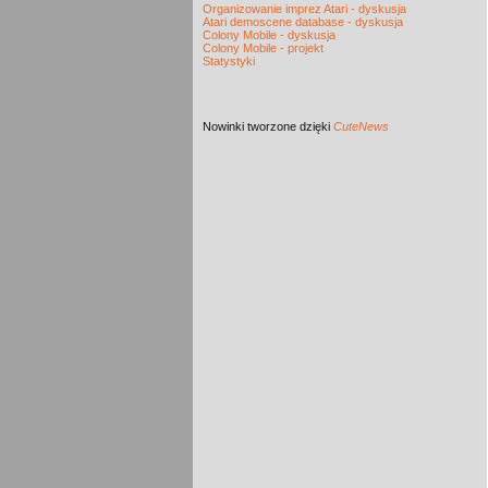
Organizowanie imprez Atari - dyskusja
Atari demoscene database - dyskusja
Colony Mobile - dyskusja
Colony Mobile - projekt
Statystyki
Nowinki
tworzone dzięki
CuteNews