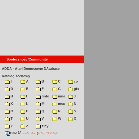
Społeczność/Community
ADDA - Atari Demoscene DAtabase
Katalog scenowy
#
A
B
C
cp
D
E
F
G
gfx
H
I
!info
inne
J
K
L
M
msx
N
O
P
Q
R
S
T
U
V
W
X
Y
Z
ziny
Całość
,
md5
sha
(
7-Zip
,
TUGZip
)