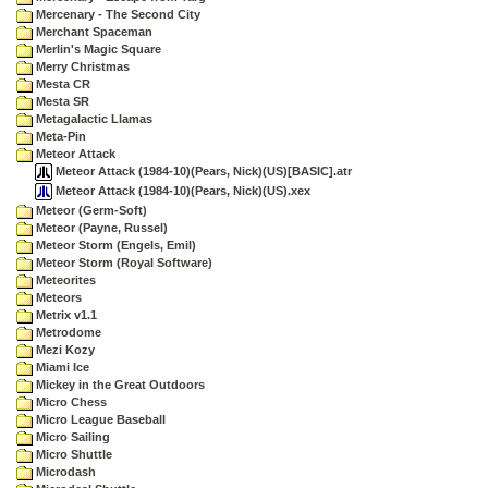
Mercenary - The Second City
Merchant Spaceman
Merlin's Magic Square
Merry Christmas
Mesta CR
Mesta SR
Metagalactic Llamas
Meta-Pin
Meteor Attack
Meteor Attack (1984-10)(Pears, Nick)(US)[BASIC].atr
Meteor Attack (1984-10)(Pears, Nick)(US).xex
Meteor (Germ-Soft)
Meteor (Payne, Russel)
Meteor Storm (Engels, Emil)
Meteor Storm (Royal Software)
Meteorites
Meteors
Metrix v1.1
Metrodome
Mezi Kozy
Miami Ice
Mickey in the Great Outdoors
Micro Chess
Micro League Baseball
Micro Sailing
Micro Shuttle
Microdash