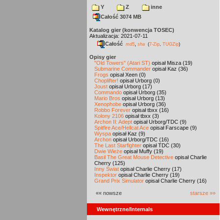
Y
Z
inne
Całość 3074 MB
Katalog gier (konwencja TOSEC)
Aktualizacja: 2021-07-11
Całość
,
md5
sha
(
7-Zip
,
TUGZip
)
Opisy gier
"Old Towers" (Atari ST)
opisał Misza (19)
Submarine Commander
opisał Kaz (36)
Frogs
opisał Xeen (0)
Choplifter!
opisał Urborg (0)
Joust
opisał Urborg (17)
Commando
opisał Urborg (35)
Mario Bros
opisał Urborg (13)
Xenophobe
opisał Urborg (36)
Robbo Forever
opisał tbxx (16)
Kolony 2106
opisał tbxx (3)
Archon II: Adept
opisał Urborg/TDC (9)
Spitfire Ace/Hellcat Ace
opisał Farscape (9)
Wyspa
opisał Kaz (9)
Archon
opisał Urborg/TDC (16)
The Last Starfighter
opisał TDC (30)
Dwie Wieże
opisał Muffy (19)
Basil The Great Mouse Detective
opisał Charlie
Cherry (125)
Inny Świat
opisał Charlie Cherry (17)
Inspektor
opisał Charlie Cherry (19)
Grand Prix Simulator
opisał Charlie Cherry (16)
«« nowsze
starsze »»
Wewnętrzne/Internals