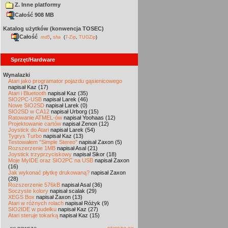
Z. Inne platformy
Całość 908 MB
Katalog użytków (konwencja TOSEC)
Całość
,
md5
sha
(
7-Zip
,
TUGZip
)
Sprzęt/Hardware
Wynalazki
Atari jako programator pojazdu gąsienicowego
napisał Kaz (17)
Atari i Bluetooth
napisał Kaz (35)
SIO2PC-USB
napisał Larek (46)
Nowe SIO2SD
napisał Larek (0)
SIO2SD w CA12
napisał Urborg (15)
Ratowanie ATMEL-ów
napisał Yoohaas (12)
Projektowanie cartów
napisał Zenon (12)
Joystick do Atari
napisał Larek (54)
Tygrys Turbo
napisał Kaz (13)
Testowałem "Simple Stereo"
napisał Zaxon (5)
Rozszerzenie 1MB
napisał Asal (21)
Joystick trzyprzyciskowy
napisał Sikor (18)
Moje MyIDE oraz SIO2PC na USB
napisał Zaxon
(16)
Jak wykonać płytkę drukowaną?
napisał Zaxon
(28)
Rozszerzenie 576kB
napisał Asal (36)
Soczyste kolory
napisał scalak (29)
XEGS Box
napisał Zaxon (13)
Atari w różnych rolach
napisał Różyk (9)
SIO2IDE w pudełku
napisał Kaz (27)
Atari steruje tokarką
napisał Kaz (15)