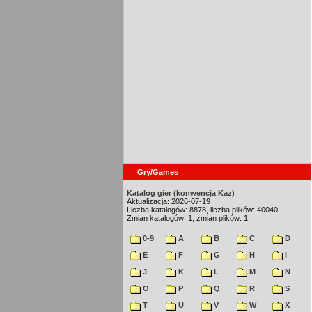
Gry/Games
Katalog gier (konwencja Kaz)
Aktualizacja: 2026-07-19
Liczba katalogów: 8878, liczba plików: 40040
Zmian katalogów: 1, zmian plików: 1
0-9
A
B
C
D
E
F
G
H
I
J
K
L
M
N
O
P
Q
R
S
T
U
V
W
X