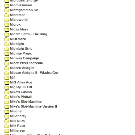
Microdeal Shuttle
Micro-Environ
Microgammon SB
Microman
Microworld
Microx
Midas Maze
Middle Earth - The Ring
MIDI Maze
Midnight
Midnight Strip
Midnite Magic
Midway Campaign
Miecz Przeznaczenia
Miecze Valdgira
Miecze Valdgira II - Wladca Gor
Mif
MIG Alley Ace
Mighty Jill Off
Mike's Casino
Mike's Pinball
Mike's Slot-Machine
Mike's Slot-Machine Version II
Milioner
Milionerzy
Milk Nuts
Milk Race
Milligreen