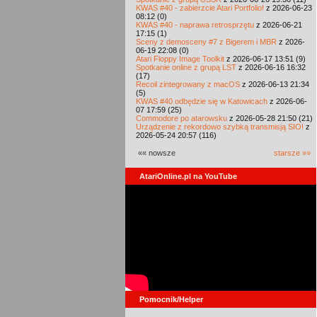
KWAS #40 - zabierzcie Atari Portfolio!
z 2026-06-23
08:12 (0)
KWAS #40 - naprawa retrosprzętu
z 2026-06-21
17:15 (1)
Sceny z demosceny #7 z Bigerem i MBR
z 2026-
06-19 22:08 (0)
Atari Floppy Image Toolkit
z 2026-06-17 13:51 (9)
Spotkanie online z grupą LST
z 2026-06-16 16:32
(17)
Recoil zintegrowany z macOS
z 2026-06-13 21:34
(5)
KWAS #40 odbędzie się w Katowicach
z 2026-06-
07 17:59 (25)
Commodore po atarowsku
z 2026-05-28 21:50 (21)
Urządzenie z rekordowo szybką transmisją SIO!
z
2026-05-24 20:57 (116)
«« nowsze
starsze »»
AtariOnline.pl na YouTube
Pomocnik/Helper