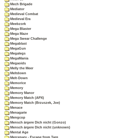
Mech Brigade
Mediator
Medieval Combat
Medieval Era
Meebzork
Mega Blaster
Mega Maze
Mega Swear Challenge
Megablast
MegaGun
Megalegs
MegaMania
Megaoids
Melly the Meer
Meltdown
Melt-Down
Memorice
Memory
Memory Manor
Memory Match (APX)
Memory Match (Brzuszek, Joe)
Menace
Menagarie
Mengcop
Mensch ärgere Dich nicht (Gonzo)
Mensch ärgere Dich nicht (unknown)
Mental Age
Mercenary - Escape from Targ