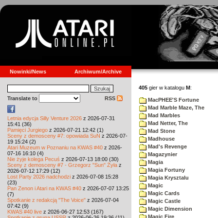
Nowinki/News
Archiwum/Archive
405
gier w katalogu
M
:
Translate to
RSS
MacPHEE'S Fortune
Mad Marble Maze, The
Mad Marbles
Letnia edycja Silly Venture 2026
z 2026-07-31
Mad Netter, The
15:41 (36)
Pamięci Jurgiego
z 2026-07-21 12:42 (1)
Mad Stone
Sceny z demosceny #7: opowiada SuN
z 2026-07-
Madhouse
19 15:24 (2)
Mad's Revenge
Atari Muzeum w Poznaniu na KWAS #40
z 2026-
07-16 16:10 (4)
Magazynier
Nie żyje kolega Pecuś
z 2026-07-13 18:00 (30)
Magia
Sceny z demosceny #7 - Grzegorz "Sun" Żyła
z
Magia Fortuny
2026-07-12 17:29 (12)
Lost Party 2026 nadchodzi
z 2026-07-08 15:28
Magia Krysztalu
(23)
Magic
Pan Zenon i Atari na KWAS #40
z 2026-07-07 13:25
Magic Cards
(7)
Spotkanie z redakcją "The Voice"
z 2026-07-04
Magic Castle
07:42 (9)
Magic Dimension
KWAS #40 live
z 2026-06-27 12:53 (167)
Magic Fire
Spotkanie z grupą USSR
z 2026-06-26 19:36 (11)