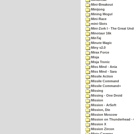
Mini-Breakout
Minijong
Mining Mogul
Mini-Race
mini-Slots
Mini-Zork I - The Great Un
Minotaur 16k
MinTaj
Minute Magic
Miny v2.0
Mirax Force
Misja
Misja Tronic
Miss Mind - Ania
Miss Mind - Sara
Missile Action
Missile Command
Missile Command+
Missing
Missing - One Droid
Mission
Mission - ArSoft
Mission, Die
Mission Moscow
Mission on Thunderhead - 
Mission X
Mission Zircon
Misty Caverns