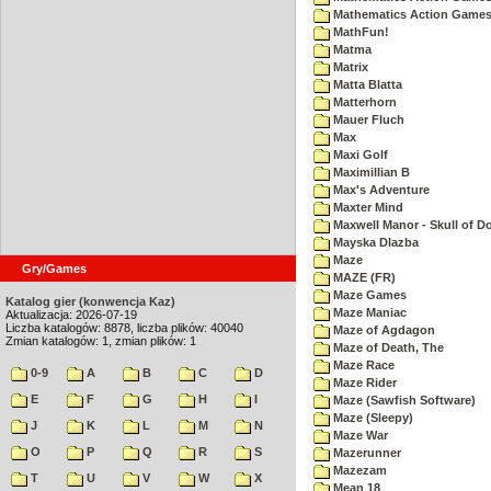
Mathematics Action Games 
MathFun!
Matma
Matrix
Matta Blatta
Matterhorn
Mauer Fluch
Max
Maxi Golf
Maximillian B
Max's Adventure
Maxter Mind
Maxwell Manor - Skull of 
Mayska Dlazba
Maze
Gry/Games
MAZE (FR)
Maze Games
Katalog gier (konwencja Kaz)
Maze Maniac
Aktualizacja: 2026-07-19
Liczba katalogów: 8878, liczba plików: 40040
Maze of Agdagon
Zmian katalogów: 1, zmian plików: 1
Maze of Death, The
Maze Race
0-9
A
B
C
D
Maze Rider
E
F
G
H
I
Maze (Sawfish Software)
Maze (Sleepy)
J
K
L
M
N
Maze War
O
P
Q
R
S
Mazerunner
Mazezam
T
U
V
W
X
Mean 18