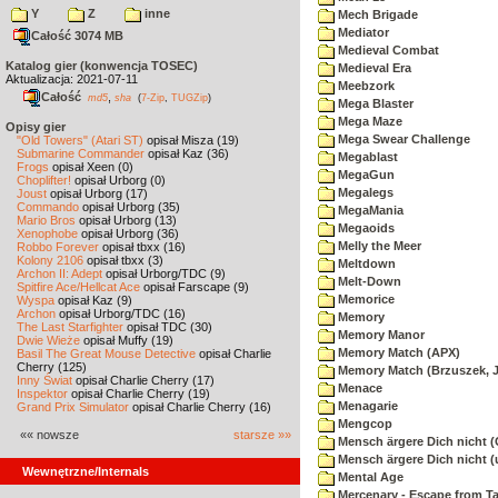
Y
Z
inne
Mech Brigade
Mediator
Całość 3074 MB
Medieval Combat
Katalog gier (konwencja TOSEC)
Medieval Era
Aktualizacja: 2021-07-11
Meebzork
Całość
,
md5
sha
(
7-Zip
,
TUGZip
)
Mega Blaster
Mega Maze
Opisy gier
Mega Swear Challenge
"Old Towers" (Atari ST)
opisał Misza (19)
Submarine Commander
opisał Kaz (36)
Megablast
Frogs
opisał Xeen (0)
MegaGun
Choplifter!
opisał Urborg (0)
Megalegs
Joust
opisał Urborg (17)
Commando
opisał Urborg (35)
MegaMania
Mario Bros
opisał Urborg (13)
Megaoids
Xenophobe
opisał Urborg (36)
Melly the Meer
Robbo Forever
opisał tbxx (16)
Kolony 2106
opisał tbxx (3)
Meltdown
Archon II: Adept
opisał Urborg/TDC (9)
Melt-Down
Spitfire Ace/Hellcat Ace
opisał Farscape (9)
Memorice
Wyspa
opisał Kaz (9)
Archon
opisał Urborg/TDC (16)
Memory
The Last Starfighter
opisał TDC (30)
Memory Manor
Dwie Wieże
opisał Muffy (19)
Memory Match (APX)
Basil The Great Mouse Detective
opisał Charlie
Cherry (125)
Memory Match (Brzuszek, 
Inny Świat
opisał Charlie Cherry (17)
Menace
Inspektor
opisał Charlie Cherry (19)
Menagarie
Grand Prix Simulator
opisał Charlie Cherry (16)
Mengcop
«« nowsze
starsze »»
Mensch ärgere Dich nicht 
Mensch ärgere Dich nicht 
Wewnętrzne/Internals
Mental Age
Mercenary - Escape from T