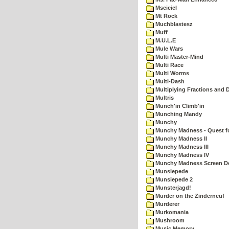
Msciciel
Mt Rock
Muchblastesz
Muff
M.U.L.E
Mule Wars
Multi Master-Mind
Multi Race
Multi Worms
Multi-Dash
Multiplying Fractions and D
Multris
Munch'in Climb'in
Munching Mandy
Munchy
Munchy Madness - Quest fo
Munchy Madness II
Munchy Madness III
Munchy Madness IV
Munchy Madness Screen D
Munsiepede
Munsiepede 2
Munsterjagd!
Murder on the Zinderneuf
Murderer
Murkomania
Mushroom
Music Memory