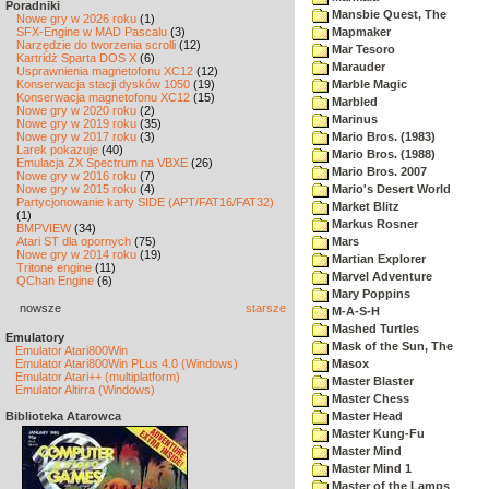
Poradniki
Mansbie Quest, The
Nowe gry w 2026 roku
(1)
SFX-Engine w MAD Pascalu
(3)
Mapmaker
Narzędzie do tworzenia scrolli
(12)
Mar Tesoro
Kartridż Sparta DOS X
(6)
Marauder
Usprawnienia magnetofonu XC12
(12)
Konserwacja stacji dysków 1050
(19)
Marble Magic
Konserwacja magnetofonu XC12
(15)
Marbled
Nowe gry w 2020 roku
(2)
Marinus
Nowe gry w 2019 roku
(35)
Nowe gry w 2017 roku
(3)
Mario Bros. (1983)
Larek pokazuje
(40)
Mario Bros. (1988)
Emulacja ZX Spectrum na VBXE
(26)
Mario Bros. 2007
Nowe gry w 2016 roku
(7)
Nowe gry w 2015 roku
(4)
Mario's Desert World
Partycjonowanie karty SIDE (APT/FAT16/FAT32)
Market Blitz
(1)
Markus Rosner
BMPVIEW
(34)
Atari ST dla opornych
(75)
Mars
Nowe gry w 2014 roku
(19)
Martian Explorer
Tritone engine
(11)
Marvel Adventure
QChan Engine
(6)
Mary Poppins
nowsze
starsze
M-A-S-H
Mashed Turtles
Emulatory
Mask of the Sun, The
Emulator Atari800Win
Emulator Atari800Win PLus 4.0 (Windows)
Masox
Emulator Atari++ (multiplatform)
Master Blaster
Emulator Altirra (Windows)
Master Chess
Biblioteka Atarowca
Master Head
Master Kung-Fu
Master Mind
Master Mind 1
Master of the Lamps