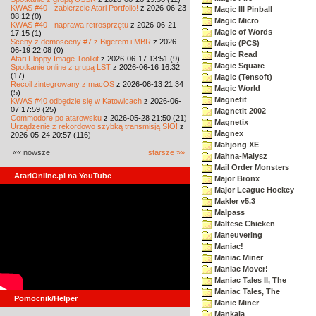
KWAS #40 - zabierzcie Atari Portfolio!
z 2026-06-23
Magic III Pinball
08:12 (0)
Magic Micro
KWAS #40 - naprawa retrosprzętu
z 2026-06-21
Magic of Words
17:15 (1)
Sceny z demosceny #7 z Bigerem i MBR
z 2026-
Magic (PCS)
06-19 22:08 (0)
Magic Read
Atari Floppy Image Toolkit
z 2026-06-17 13:51 (9)
Magic Square
Spotkanie online z grupą LST
z 2026-06-16 16:32
(17)
Magic (Tensoft)
Recoil zintegrowany z macOS
z 2026-06-13 21:34
Magic World
(5)
Magnetit
KWAS #40 odbędzie się w Katowicach
z 2026-06-
07 17:59 (25)
Magnetit 2002
Commodore po atarowsku
z 2026-05-28 21:50 (21)
Magnetix
Urządzenie z rekordowo szybką transmisją SIO!
z
Magnex
2026-05-24 20:57 (116)
Mahjong XE
«« nowsze
starsze »»
Mahna-Malysz
Mail Order Monsters
AtariOnline.pl na YouTube
Major Bronx
Major League Hockey
Makler v5.3
Malpass
Maltese Chicken
Maneuvering
Maniac!
Maniac Miner
Maniac Mover!
Maniac Tales II, The
Maniac Tales, The
Pomocnik/Helper
Manic Miner
Mankala