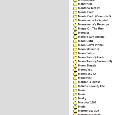
Monstrum
Montana Test #7
Monte Carlo
Monte Carlo (Compute!)
Montezuma 2 - Again!
Montezuma's Revenge
Monty On The Run
Moogles
Moon Beam Arcade
Moon Lord
Moon Lover Pinball
Moon Marauder
Moon Patrol
Moon Patrol (Atari)
Moon Patrol (Avalon Hill)
Moon Shuttle
Moonbase
Moonbase IO
Moonmist
Mordon's Quest
Moreby Jewels, The
Moria
Moria!
Morky
Moscow 1993
Motie
Motorcross 800
Motorcycle Maze