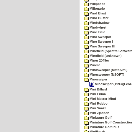
Millipedes
Millonario
Mind Blast
Mind Buster
Mindshadow
Mindwheel
Mine Field
Mine Sweeper
Mine Sweeper I
Mine Sweeper III
Minefield (Spectre Software
Minefield (unknown)
Miner 2049er
Mines!
Minesweeper (MatoSimi)
Minesweeper (NSOFT)
Mineswiper
Mineswiper (1993)(Leo
Mini Billard
Mini Firma
Mini Master-Mind
Mini Robbo
Mini Snake
Mini Zjadacz
Miniature Golf
Miniature Golf Constructio
Miniature Golf Plus
MiniBreak