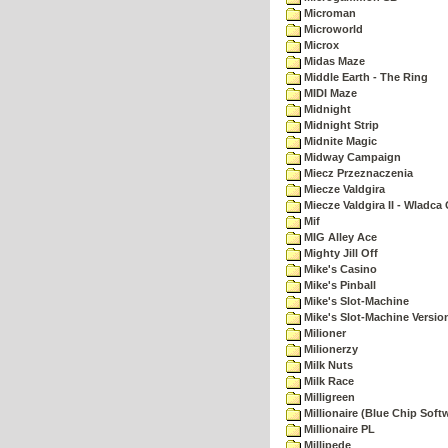
Microman
Microworld
Microx
Midas Maze
Middle Earth - The Ring
MIDI Maze
Midnight
Midnight Strip
Midnite Magic
Midway Campaign
Miecz Przeznaczenia
Miecze Valdgira
Miecze Valdgira II - Wladca
Mif
MIG Alley Ace
Mighty Jill Off
Mike's Casino
Mike's Pinball
Mike's Slot-Machine
Mike's Slot-Machine Version
Milioner
Milionerzy
Milk Nuts
Milk Race
Milligreen
Millionaire (Blue Chip Soft
Millionaire PL
Millipede