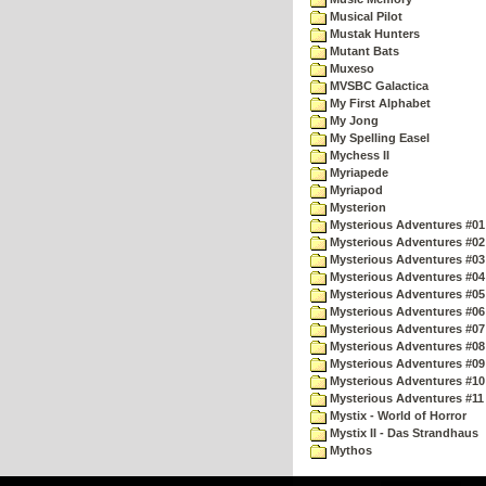
Musical Pilot
Mustak Hunters
Mutant Bats
Muxeso
MVSBC Galactica
My First Alphabet
My Jong
My Spelling Easel
Mychess II
Myriapede
Myriapod
Mysterion
Mysterious Adventures #01
Mysterious Adventures #02
Mysterious Adventures #03 
Mysterious Adventures #04 
Mysterious Adventures #05 
Mysterious Adventures #06 
Mysterious Adventures #07 
Mysterious Adventures #08 
Mysterious Adventures #09
Mysterious Adventures #10 -
Mysterious Adventures #11
Mystix - World of Horror
Mystix II - Das Strandhaus
Mythos