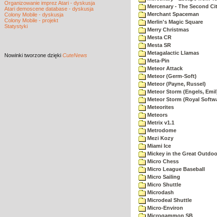
Organizowanie imprez Atari - dyskusja
Mercenary - The Second Ci
Atari demoscene database - dyskusja
Merchant Spaceman
Colony Mobile - dyskusja
Colony Mobile - projekt
Merlin's Magic Square
Statystyki
Merry Christmas
Mesta CR
Mesta SR
Metagalactic Llamas
Nowinki
tworzone dzięki
CuteNews
Meta-Pin
Meteor Attack
Meteor (Germ-Soft)
Meteor (Payne, Russel)
Meteor Storm (Engels, Emil
Meteor Storm (Royal Softw
Meteorites
Meteors
Metrix v1.1
Metrodome
Mezi Kozy
Miami Ice
Mickey in the Great Outdoo
Micro Chess
Micro League Baseball
Micro Sailing
Micro Shuttle
Microdash
Microdeal Shuttle
Micro-Environ
Microgammon SB