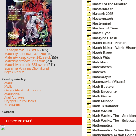
Master of the Mindfire
Masterblazer
MasterIt 2015
Mastermatch
Mastermind
Masters of Time
MasterType
Maszyna Czasu
Match Maker - French
Match Maker - World Histor
Czasopisma: 714 sztuk
(185)
Match Racer
Materiały scenowe: 32 sztuki
(9)
Materiały książkowe: 141 sztuk
(55)
Match Wits
Materiały firmowe: 27 sztuk
(20)
Matchbox
Materiały o grach: 351 sztuk
(211)
Matchboxes
Spiżarnia Voya na Chomikuj.pl
Bajtek Redux
Matches
Matematyka
Zasoby wiedzy
Matematyka (Mirage)
Atariki
XWiki
Math Busters
Gury's Atari 8-bit Forever
Math Encounter
Atarimania
Math Game
Atari Archives
Drygol's Retro Hacks
Math Mileage
XL Search
Math Terminator
Math Wizard
Kontakt
Math Works, The - Addition
Math Works, The - Subtract
HI SCORE CAFÉ
Mathematics
Mathematics Action Games 
Mathematics Action Games