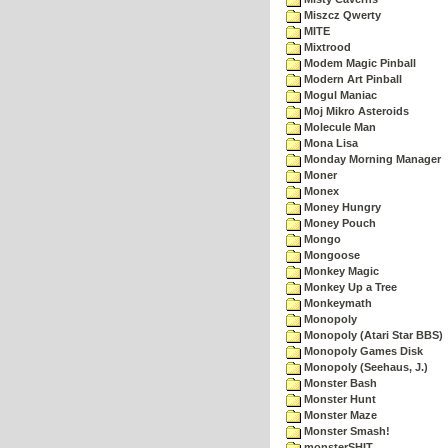
Miszcz Qwerty
MITE
Mixtrood
Modem Magic Pinball
Modern Art Pinball
Mogul Maniac
Moj Mikro Asteroids
Molecule Man
Mona Lisa
Monday Morning Manager
Moner
Monex
Money Hungry
Money Pouch
Mongo
Mongoose
Monkey Magic
Monkey Up a Tree
Monkeymath
Monopoly
Monopoly (Atari Star BBS)
Monopoly Games Disk
Monopoly (Seehaus, J.)
Monster Bash
Monster Hunt
Monster Maze
Monster Smash!
monsterSHIT