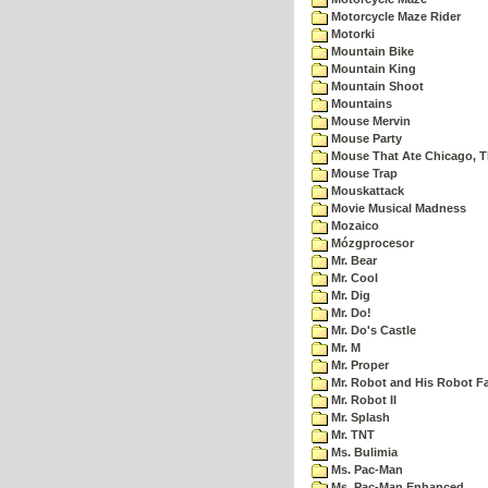
Motorcycle Maze Rider
Motorki
Mountain Bike
Mountain King
Mountain Shoot
Mountains
Mouse Mervin
Mouse Party
Mouse That Ate Chicago, 
Mouse Trap
Mouskattack
Movie Musical Madness
Mozaico
Mózgprocesor
Mr. Bear
Mr. Cool
Mr. Dig
Mr. Do!
Mr. Do's Castle
Mr. M
Mr. Proper
Mr. Robot and His Robot F
Mr. Robot II
Mr. Splash
Mr. TNT
Ms. Bulimia
Ms. Pac-Man
Ms. Pac-Man Enhanced