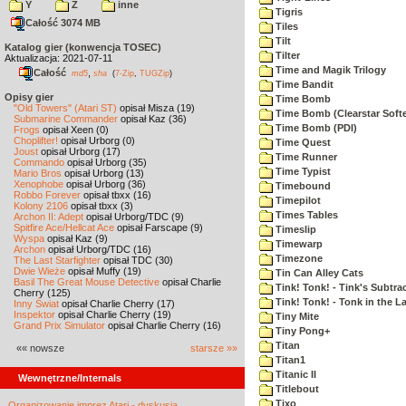
Y
Z
inne
Tigris
Całość 3074 MB
Tiles
Tilt
Katalog gier (konwencja TOSEC)
Tilter
Aktualizacja: 2021-07-11
Time and Magik Trilogy
Całość
,
md5
sha
(
7-Zip
,
TUGZip
)
Time Bandit
Opisy gier
Time Bomb
"Old Towers" (Atari ST)
opisał Misza (19)
Time Bomb (Clearstar Soft
Submarine Commander
opisał Kaz (36)
Time Bomb (PDI)
Frogs
opisał Xeen (0)
Choplifter!
opisał Urborg (0)
Time Quest
Joust
opisał Urborg (17)
Time Runner
Commando
opisał Urborg (35)
Time Typist
Mario Bros
opisał Urborg (13)
Xenophobe
opisał Urborg (36)
Timebound
Robbo Forever
opisał tbxx (16)
Timepilot
Kolony 2106
opisał tbxx (3)
Times Tables
Archon II: Adept
opisał Urborg/TDC (9)
Spitfire Ace/Hellcat Ace
opisał Farscape (9)
Timeslip
Wyspa
opisał Kaz (9)
Timewarp
Archon
opisał Urborg/TDC (16)
Timezone
The Last Starfighter
opisał TDC (30)
Dwie Wieże
opisał Muffy (19)
Tin Can Alley Cats
Basil The Great Mouse Detective
opisał Charlie
Tink! Tonk! - Tink's Subtrac
Cherry (125)
Tink! Tonk! - Tonk in the 
Inny Świat
opisał Charlie Cherry (17)
Inspektor
opisał Charlie Cherry (19)
Tiny Mite
Grand Prix Simulator
opisał Charlie Cherry (16)
Tiny Pong+
Titan
«« nowsze
starsze »»
Titan1
Titanic II
Wewnętrzne/Internals
Titlebout
Tixo
Organizowanie imprez Atari - dyskusja