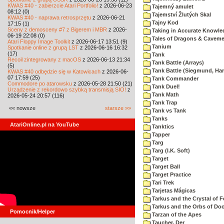
KWAS #40 - zabierzcie Atari Portfolio!
z 2026-06-23
Tajemný amulet
08:12 (0)
Tajemství Žlutých Skal
KWAS #40 - naprawa retrosprzętu
z 2026-06-21
Tajny Kod
17:15 (1)
Sceny z demosceny #7 z Bigerem i MBR
z 2026-
Taking in Accurate Knowle
06-19 22:08 (0)
Tales of Dragons & Cavem
Atari Floppy Image Toolkit
z 2026-06-17 13:51 (9)
Tanium
Spotkanie online z grupą LST
z 2026-06-16 16:32
(17)
Tank
Recoil zintegrowany z macOS
z 2026-06-13 21:34
Tank Battle (Arrays)
(5)
Tank Battle (Siegmund, Har
KWAS #40 odbędzie się w Katowicach
z 2026-06-
07 17:59 (25)
Tank Commander
Commodore po atarowsku
z 2026-05-28 21:50 (21)
Tank Duel!
Urządzenie z rekordowo szybką transmisją SIO!
z
Tank Math
2026-05-24 20:57 (116)
Tank Trap
«« nowsze
starsze »»
Tank vs Tank
Tanks
AtariOnline.pl na YouTube
Tanktics
Tapper
Targ
Targ (I.K. Soft)
Target
Target Ball
Target Practice
Tari Trek
Tarjetas Mágicas
Tarkus and the Crystal of F
Tarkus and the Orbs of D
Pomocnik/Helper
Tarzan of the Apes
Taucher, Der