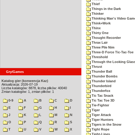
Thief
Things in the Dark
Thinker
Thinking Man's Video Gam
Think+Work
Thinx
Thirty One
Thought Recorder
Thrax Lair
Three Pile Nim
Three-D Force Tic-Tac-Toe
Threshold
Through the Looking Glas
Thrust
Thunder Ball
Gry/Games
Thunder Bombs
Katalog gier (konwencja Kaz)
Thunder Island
Aktualizacja: 2026-07-19
Thunderbird
Liczba katalogów: 8878, liczba plików: 40040
Thunderfox
Zmian katalogów: 1, zmian plików: 1
Tic Tac Snack
0-9
A
B
C
D
Tic Tac Toe 3D
Tie-Fighter
E
F
G
H
I
Tiger
J
K
L
M
N
Tiger Attack
Tiger Hunters
O
P
Q
R
S
Tigers in the Snow
T
U
V
W
X
Tight Rope
Tight-Lines