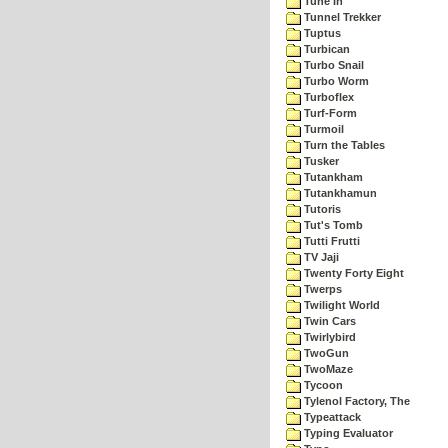
Tune In
Tunnel Trekker
Tuptus
Turbican
Turbo Snail
Turbo Worm
Turboflex
Turf-Form
Turmoil
Turn the Tables
Tusker
Tutankham
Tutankhamun
Tutoris
Tut's Tomb
Tutti Frutti
TV Jaji
Twenty Forty Eight
Twerps
Twilight World
Twin Cars
Twirlybird
TwoGun
TwoMaze
Tycoon
Tylenol Factory, The
Typeattack
Typing Evaluator