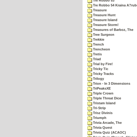
Tre Robbo 53
Tre Robbo 54 Kraina A?rub
Treasure
Treasure Hunt
Treasure Island
Treasure Storm!
Treasures of Barboz, The
Tree Surgeon
Trekkie
Trench
Trencheon
Tretis
Triad
Trial by Fire!
Tricky Tic
Tricky Tracks
Trilogy
Trion - In 3 Dimensions
TriPeaksXE
Triple Crown
Triple Threat Dice
Tristam Island
Tri-Strip
Trisz Divinis
Triumph
Trivia Arcade, The
Trivia Quest
Trivia Quiz (ACAOC)