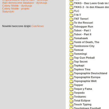
Atari demoscene database - dyskusja
TKKG - Das Leere Grab im
Colony Mobile - dyskusja
TKKG 2 - In den Klauen des
Colony Mobile - projekt
TLC
Statystyki
T-N-T
TNT Terror!
To the Rescue!
Nowinki
tworzone dzięki
CuteNews
Toboggan Run
Tobot - Part I
Tobot - Part II
Tomahawk
Tomb of Death, The
Tombstone City
Tomcat
Tommingi
Top Gun Pinball
Top Secret
Topkapi
Topless Tina
Topographie Deutschland
Topographie Europa
Topographie Welt
Topper
Toque y Fama
Torpedo
Toskanec
Total Eclipse
Touch Typing
Touchdown Football