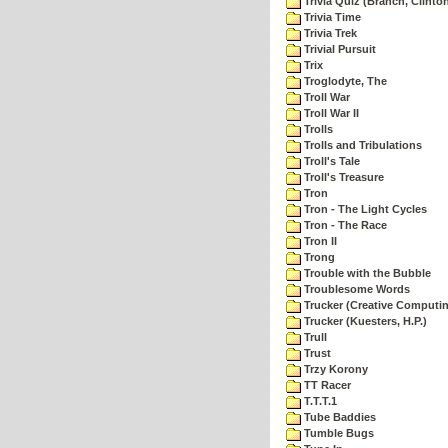
Trivia Quiz (Branch, Clinto
Trivia Time
Trivia Trek
Trivial Pursuit
Trix
Troglodyte, The
Troll War
Troll War II
Trolls
Trolls and Tribulations
Troll's Tale
Troll's Treasure
Tron
Tron - The Light Cycles
Tron - The Race
Tron II
Trong
Trouble with the Bubble
Troublesome Words
Trucker (Creative Computi
Trucker (Kuesters, H.P.)
Trull
Trust
Trzy Korony
TT Racer
T.T.T.1
Tube Baddies
Tumble Bugs