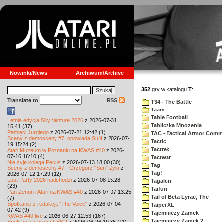
Nowinki/News
Archiwum/Archive
352
gry w katalogu
T
:
Translate to
RSS
T34 - The Battle
Taam
Table Football
Letnia edycja Silly Venture 2026
z 2026-07-31
Tabliczka Mnozenia
15:41 (37)
Pamięci Jurgiego
z 2026-07-21 12:42 (1)
TAC - Tactical Armor Com
Sceny z demosceny #7: opowiada SuN
z 2026-07-
Tactic
19 15:24 (2)
Tactrek
Atari Muzeum w Poznaniu na KWAS #40
z 2026-
07-16 16:10 (4)
Tactwar
Nie żyje kolega Pecuś
z 2026-07-13 18:00 (30)
Tag
Sceny z demosceny #7 - Grzegorz "Sun" Żyła
z
Tag!
2026-07-12 17:29 (12)
Lost Party 2026 nadchodzi
z 2026-07-08 15:28
Tagalon
(23)
Taifun
Pan Zenon i Atari na KWAS #40
z 2026-07-07 13:25
Tail of Beta Lyrae, The
(7)
Spotkanie z redakcją "The Voice"
z 2026-07-04
Taipei XL
07:42 (9)
Tajemniczy Zamek
KWAS #40 live
z 2026-06-27 12:53 (167)
Tajemniczy Zamek 2
Spotkanie z grupą USSR
z 2026-06-26 19:36 (11)