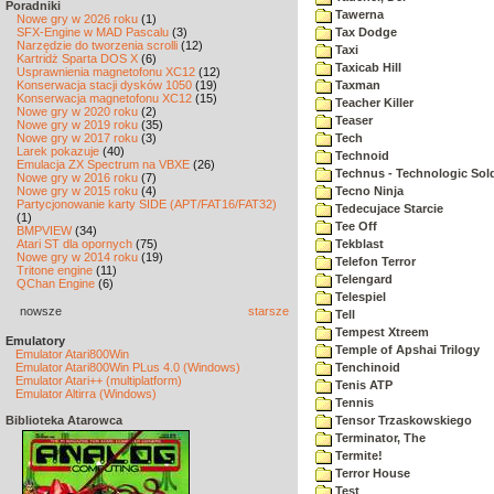
Poradniki
Tawerna
Nowe gry w 2026 roku
(1)
SFX-Engine w MAD Pascalu
(3)
Tax Dodge
Narzędzie do tworzenia scrolli
(12)
Taxi
Kartridż Sparta DOS X
(6)
Taxicab Hill
Usprawnienia magnetofonu XC12
(12)
Konserwacja stacji dysków 1050
(19)
Taxman
Konserwacja magnetofonu XC12
(15)
Teacher Killer
Nowe gry w 2020 roku
(2)
Teaser
Nowe gry w 2019 roku
(35)
Nowe gry w 2017 roku
(3)
Tech
Larek pokazuje
(40)
Technoid
Emulacja ZX Spectrum na VBXE
(26)
Technus - Technologic Sold
Nowe gry w 2016 roku
(7)
Nowe gry w 2015 roku
(4)
Tecno Ninja
Partycjonowanie karty SIDE (APT/FAT16/FAT32)
Tedecujace Starcie
(1)
Tee Off
BMPVIEW
(34)
Atari ST dla opornych
(75)
Tekblast
Nowe gry w 2014 roku
(19)
Telefon Terror
Tritone engine
(11)
Telengard
QChan Engine
(6)
Telespiel
nowsze
starsze
Tell
Tempest Xtreem
Emulatory
Temple of Apshai Trilogy
Emulator Atari800Win
Emulator Atari800Win PLus 4.0 (Windows)
Tenchinoid
Emulator Atari++ (multiplatform)
Tenis ATP
Emulator Altirra (Windows)
Tennis
Biblioteka Atarowca
Tensor Trzaskowskiego
Terminator, The
Termite!
Terror House
Test