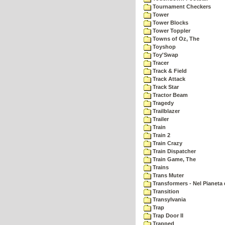
Tournament Checkers
Tower
Tower Blocks
Tower Toppler
Towns of Oz, The
Toyshop
Toy'Swap
Tracer
Track & Field
Track Attack
Track Star
Tractor Beam
Tragedy
Trailblazer
Trailer
Train
Train 2
Train Crazy
Train Dispatcher
Train Game, The
Trains
Trans Muter
Transformers - Nel Pianeta 
Transition
Transylvania
Trap
Trap Door II
Trapped