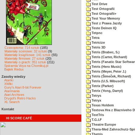
Test Drive
Test Ortografii
Test Ortografii+
Test Your Memory
Test z Prawa Jazdy
Teste Deinen IQ
Tetpnc
Tetra
Tetricize
Tetris 3D
Czasopisma: 714 sztuk
(185)
Materiały scenowe: 32 sztuki
(9)
Tetris (Brabec, S.)
Materiały książkowe: 141 sztuk
(55)
Tetris (Carter, Richard)
Materiały firmowe: 27 sztuk
(20)
Tetris (Fanatic Star Softwar
Materiały o grach: 351 sztuk
(211)
Spiżarnia Voya na Chomikuj.pl
Tetris (Hero Music)
Bajtek Redux
Tetris (Meyer, Peter J.)
Tetris (Šimeček, Richard)
Zasoby wiedzy
Atariki
Tetris (U.S. Mibusoft)
XWiki
Tetrix (Parker)
Gury's Atari 8-bit Forever
Tetrix (Yong, Darryl)
Atarimania
Atari Archives
Tetrys
Drygol's Retro Hacks
Tetryx
XL Search
Texas Holdem
Kontakt
Textova Hra z Blazniveho
TextTris
HI SCORE CAFÉ
T.G.I.F
Theatre Europe
Thera-Med Zahnschutz-Spie
Thetris