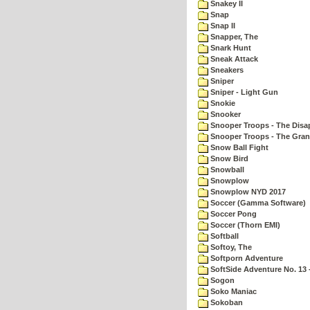
Snakey II
Snap
Snap II
Snapper, The
Snark Hunt
Sneak Attack
Sneakers
Sniper
Sniper - Light Gun
Snokie
Snooker
Snooper Troops - The Disa
Snooper Troops - The Gran
Snow Ball Fight
Snow Bird
Snowball
Snowplow
Snowplow NYD 2017
Soccer (Gamma Software)
Soccer Pong
Soccer (Thorn EMI)
Softball
Softoy, The
Softporn Adventure
SoftSide Adventure No. 13 
Sogon
Soko Maniac
Sokoban