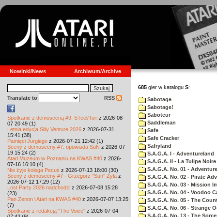
Nowinki/News
Archiwum/Archive
685
gier w katalogu
S
:
Translate to
RSS
Sabotage
Sabotage!
Saboteur
Spotkanie z demosceną #9: STeel/Tori
z 2026-08-
Saddleman
07 20:49 (1)
Letnia edycja Silly Venture 2026
z 2026-07-31
Safe
15:41 (38)
Safe Cracker
Pamięci Jurgiego
z 2026-07-21 12:42 (1)
Safryland
Sceny z demosceny #7: opowiada SuN
z 2026-07-
19 15:24 (2)
S.A.G.A. I - Adventureland
Atari Muzeum w Poznaniu na KWAS #40
z 2026-
S.A.G.A. II - La Tulipe Noire
07-16 16:10 (4)
S.A.G.A. No. 01 - Adventur
Nie żyje kolega Pecuś
z 2026-07-13 18:00 (30)
Sceny z demosceny #7 - Grzegorz "Sun" Żyła
z
S.A.G.A. No. 02 - Pirate Ad
2026-07-12 17:29 (12)
S.A.G.A. No. 03 - Mission I
Lost Party 2026 nadchodzi
z 2026-07-08 15:28
S.A.G.A. No. 04 - Voodoo C
(23)
Pan Zenon i Atari na KWAS #40
z 2026-07-07 13:25
S.A.G.A. No. 05 - The Coun
(7)
S.A.G.A. No. 06 - Strange 
Spotkanie z redakcją "The Voice"
z 2026-07-04
S.A.G.A. No. 13 - The Sorce
07:42 (9)