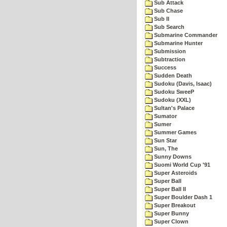
Sub Attack
Sub Chase
Sub II
Sub Search
Submarine Commander
Submarine Hunter
Submission
Subtraction
Success
Sudden Death
Sudoku (Davis, Isaac)
Sudoku SweeP
Sudoku (XXL)
Sultan's Palace
Sumator
Sumer
Summer Games
Sun Star
Sun, The
Sunny Downs
Suomi World Cup '91
Super Asteroids
Super Ball
Super Ball II
Super Boulder Dash 1
Super Breakout
Super Bunny
Super Clown