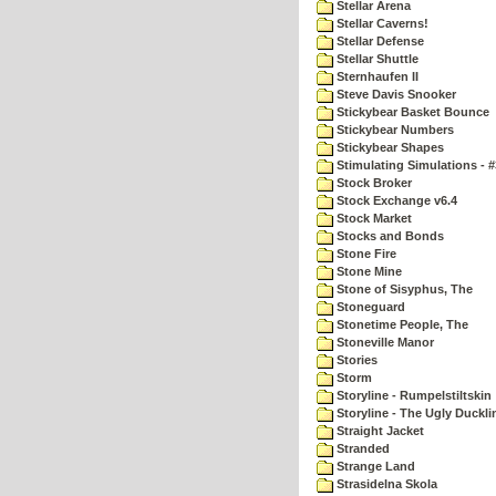
Stellar Arena
Stellar Caverns!
Stellar Defense
Stellar Shuttle
Sternhaufen II
Steve Davis Snooker
Stickybear Basket Bounce
Stickybear Numbers
Stickybear Shapes
Stimulating Simulations - #
Stock Broker
Stock Exchange v6.4
Stock Market
Stocks and Bonds
Stone Fire
Stone Mine
Stone of Sisyphus, The
Stoneguard
Stonetime People, The
Stoneville Manor
Stories
Storm
Storyline - Rumpelstiltskin
Storyline - The Ugly Duckli
Straight Jacket
Stranded
Strange Land
Strasidelna Skola