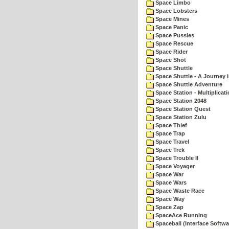
Space Limbo
Space Lobsters
Space Mines
Space Panic
Space Pussies
Space Rescue
Space Rider
Space Shot
Space Shuttle
Space Shuttle - A Journey 
Space Shuttle Adventure
Space Station - Multiplicat
Space Station 2048
Space Station Quest
Space Station Zulu
Space Thief
Space Trap
Space Travel
Space Trek
Space Trouble II
Space Voyager
Space War
Space Wars
Space Waste Race
Space Way
Space Zap
SpaceAce Running
Spaceball (Interface Softwa