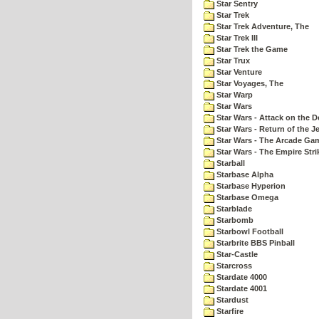
Star Sentry
Star Trek
Star Trek Adventure, The
Star Trek III
Star Trek the Game
Star Trux
Star Venture
Star Voyages, The
Star Warp
Star Wars
Star Wars - Attack on the D
Star Wars - Return of the Je
Star Wars - The Arcade Ga
Star Wars - The Empire Str
Starball
Starbase Alpha
Starbase Hyperion
Starbase Omega
Starblade
Starbomb
Starbowl Football
Starbrite BBS Pinball
Star-Castle
Starcross
Stardate 4000
Stardate 4001
Stardust
Starfire