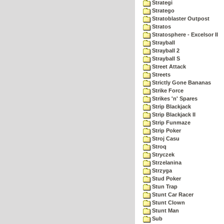
Strategi
Stratego
Stratoblaster Outpost
Stratos
Stratosphere - Excelsor II
Strayball
Strayball 2
Strayball S
Street Attack
Streets
Strictly Gone Bananas
Strike Force
Strikes 'n' Spares
Strip Blackjack
Strip Blackjack II
Strip Funmaze
Strip Poker
Stroj Casu
Stroq
Stryczek
Strzelanina
Strzyga
Stud Poker
Stun Trap
Stunt Car Racer
Stunt Clown
Stunt Man
Sub