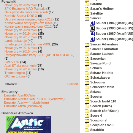
Poradniki
Satalite
Nowe gry w 2026 roku
(1)
SFX-Engine w MAD Pascalu
(3)
Satan's Hollow
Narzędzie do tworzenia scrolli
(12)
Satellite
Kartridż Sparta DOS X
(6)
Saucer
Usprawnienia magnetofonu XC12
(12)
Saucer (1980)(Atari)(US)
Konserwacja stacji dysków 1050
(19)
Konserwacja magnetofonu XC12
(15)
Saucer (1980)(Atari)(US)
Nowe gry w 2020 roku
(2)
Saucer (1980)(Atari)(US
Nowe gry w 2019 roku
(35)
Nowe gry w 2017 roku
(3)
Saucer (1980)(Atari)(US
Larek pokazuje
(40)
Emulacja ZX Spectrum na VBXE
(26)
Saucer Adventure
Nowe gry w 2016 roku
(7)
Saucer Formation
Nowe gry w 2015 roku
(4)
Saucer Launch
Partycjonowanie karty SIDE (APT/FAT16/FAT32)
(1)
Saucerian
BMPVIEW
(34)
Savage Pond
Atari ST dla opornych
(75)
Schach
Nowe gry w 2014 roku
(19)
Tritone engine
(11)
Schatz-Hoehle
QChan Engine
(6)
Schatzjaeger
Schooner
nowsze
starsze
Schreckenstein
Emulatory
Sciana
Emulator Atari800Win
Scooter
Emulator Atari800Win PLus 4.0 (Windows)
Scorch build 110
Emulator Atari++ (multiplatform)
Emulator Altirra (Windows)
Scorch (Miko)
Scorch (SoftScan)
Biblioteka Atarowca
Score 4
Scorpions!
Scorpions v2.0
Scrabble