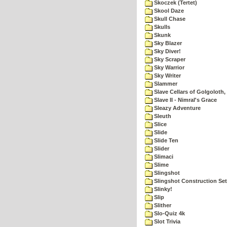
Skoczek (Tertet)
Skool Daze
Skull Chase
Skulls
Skunk
Sky Blazer
Sky Diver!
Sky Scraper
Sky Warrior
Sky Writer
Slammer
Slave Cellars of Golgoloth,
Slave II - Nimral's Grace
Sleazy Adventure
Sleuth
Slice
Slide
Slide Ten
Slider
Slimaci
Slime
Slingshot
Slingshot Construction Set
Slinky!
Slip
Slither
Slo-Quiz 4k
Slot Trivia