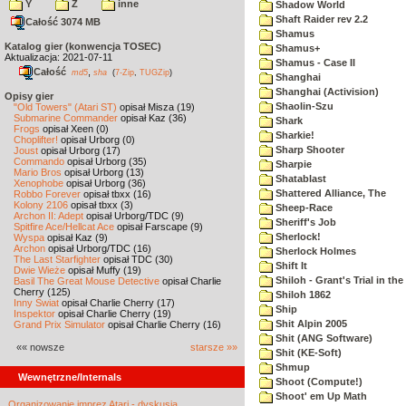
Y
Z
inne
Shadow World
Shaft Raider rev 2.2
Całość 3074 MB
Shamus
Katalog gier (konwencja TOSEC)
Shamus+
Aktualizacja: 2021-07-11
Shamus - Case II
Całość
,
md5
sha
(
7-Zip
,
TUGZip
)
Shanghai
Shanghai (Activision)
Opisy gier
Shaolin-Szu
"Old Towers" (Atari ST)
opisał Misza (19)
Submarine Commander
opisał Kaz (36)
Shark
Frogs
opisał Xeen (0)
Sharkie!
Choplifter!
opisał Urborg (0)
Sharp Shooter
Joust
opisał Urborg (17)
Commando
opisał Urborg (35)
Sharpie
Mario Bros
opisał Urborg (13)
Shatablast
Xenophobe
opisał Urborg (36)
Shattered Alliance, The
Robbo Forever
opisał tbxx (16)
Kolony 2106
opisał tbxx (3)
Sheep-Race
Archon II: Adept
opisał Urborg/TDC (9)
Sheriff's Job
Spitfire Ace/Hellcat Ace
opisał Farscape (9)
Sherlock!
Wyspa
opisał Kaz (9)
Archon
opisał Urborg/TDC (16)
Sherlock Holmes
The Last Starfighter
opisał TDC (30)
Shift It
Dwie Wieże
opisał Muffy (19)
Shiloh - Grant's Trial in th
Basil The Great Mouse Detective
opisał Charlie
Cherry (125)
Shiloh 1862
Inny Świat
opisał Charlie Cherry (17)
Ship
Inspektor
opisał Charlie Cherry (19)
Shit Alpin 2005
Grand Prix Simulator
opisał Charlie Cherry (16)
Shit (ANG Software)
«« nowsze
starsze »»
Shit (KE-Soft)
Shmup
Wewnętrzne/Internals
Shoot (Compute!)
Shoot' em Up Math
Organizowanie imprez Atari - dyskusja