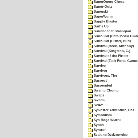
SuperQuerg Chess
Super-Quiz
Superski
SuperWurm
Supply Blaster
Surf's Up
Surrender at Stalingrad
Surround (Data Media Gmb
Surround (Fisher, Burl)
Survival (Beck, Anthony)
Survival (Kingston, C.)
Survival of the Fittest!
Survival (Task Force Game
Survive
Survivor
Survivors, The
Suspect
Suspended
Swamp Chomp
Swapz
Swarm
SWAY
Sylvester Adventure, Das
Symbolism
Syn Boga Wiatru
Synch
Syntron
Szalone Dżdżownice