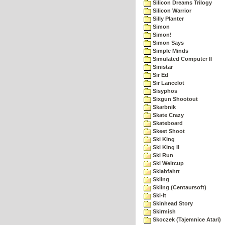
Silicon Dreams Trilogy
Silicon Warrior
Silly Planter
Simon
Simon!
Simon Says
Simple Minds
Simulated Computer II
Sinistar
Sir Ed
Sir Lancelot
Sisyphos
Sixgun Shootout
Skarbnik
Skate Crazy
Skateboard
Skeet Shoot
Ski King
Ski King II
Ski Run
Ski Weltcup
Skiabfahrt
Skiing
Skiing (Centaursoft)
Ski-It
Skinhead Story
Skirmish
Skoczek (Tajemnice Atari)