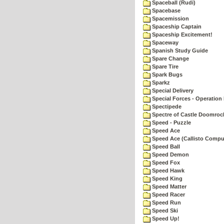
Spaceball (Rudi)
Spacebase
Spacemission
Spaceship Captain
Spaceship Excitement!
Spaceway
Spanish Study Guide
Spare Change
Spare Tire
Spark Bugs
Sparkz
Special Delivery
Special Forces - Operation 
Spectipede
Spectre of Castle Doomroc
Speed - Puzzle
Speed Ace
Speed Ace (Callisto Compu
Speed Ball
Speed Demon
Speed Fox
Speed Hawk
Speed King
Speed Matter
Speed Racer
Speed Run
Speed Ski
Speed Up!