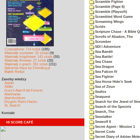
Scramble Fighter
Scramble (Page 6)
Scramble (Playsoft)
Scrambled Word Game
Screaming Wings
Scrids
Scripture Chase - A Bible Q
Scrolls of Abadon, The
Scromber
SDI I Adventure
Czasopisma: 714 sztuk
(185)
Sea Bandit
Materiały scenowe: 32 sztuki
(9)
Materiały książkowe: 141 sztuk
(55)
Sea Battle!
Materiały firmowe: 27 sztuk
(20)
Sea Chase
Materiały o grach: 351 sztuk
(211)
Sea Dragon
Spiżarnia Voya na Chomikuj.pl
Bajtek Redux
Sea Falcon IV
Sea Fighter
Zasoby wiedzy
Sea Horse Hide'n Seek
Atariki
XWiki
Sea of Zirun
Gury's Atari 8-bit Forever
Seafox
Atarimania
Seaquest
Atari Archives
Drygol's Retro Hacks
Search for the Jewel of Str
XL Search
Search of the Spectrix
Search, The
Kontakt
Seastalker
Seawolf II
HI SCORE CAFÉ
Secret Agent - Mission 1
Secret Code
Secret Diary of Adrian Mole