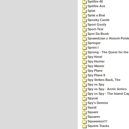
Spitfire 40
Spitfire Ace
Splat
Splat a Brat
Spooky Castle
Sport Goofy
Sport-Test
Spot Da Boob
Sprawdzian z Historii Polsk
Springer
Sprint I
Sprong - The Quest for the
Spy Hotel
Spy Hunter
Spy Master
Spy Plane
Spy Plane II
Spy Strikes Back, The
Spy vs Spy
Spy vs Spy - Arctic Antics
Spy vs Spy - The Island Ca
Spycat
Spy's Demise
Sqoid
Square
Squares
Squeeeeze!!!
Squirm Tracks