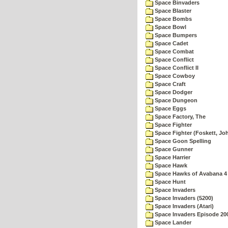
Space Binvaders
Space Blaster
Space Bombs
Space Bowl
Space Bumpers
Space Cadet
Space Combat
Space Conflict
Space Conflict II
Space Cowboy
Space Craft
Space Dodger
Space Dungeon
Space Eggs
Space Factory, The
Space Fighter
Space Fighter (Foskett, Jo
Space Goon Spelling
Space Gunner
Space Harrier
Space Hawk
Space Hawks of Avabana 4
Space Hunt
Space Invaders
Space Invaders (5200)
Space Invaders (Atari)
Space Invaders Episode 20
Space Lander