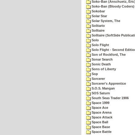
Soko-Ban (Anschuetz, Eric
Soko-Ban (Bloody Coders)
Sokobar
Solar Star
Solar System, The
Solitario
Solltaire
Solltaire (SoftSide Publicat
Solo
Solo Flight
Solo Flight - Second Editio
Son of Rockford, The
Sonar Search
Sonic Death
Sons of Liberty
Sop
Sorcerer
Sorcerer's Apprentice
S.O.S. Mangan
SOS Saturn
South Seas Trader 1906
Space 1999
Space Ace
Space Arena
Space Attack
Space Ball
Space Base
Space Battle