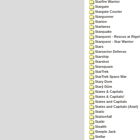
Starfire Warrior
Stargate
Stargate Courier
Stargunner
Starion
Starlanes
Starquake
Starquest - Rescue at Rigel
Starquest - Star Warrior
Stars
Starsector Defense
Starship
Starshot
Starsquare
StarTrek
StarTrek Space War
Stary Dom
Starý Dům
States & Capitals
States & Capitals!
States and Capitals
States and Capitals (Atari)
Static
Stationfall
Statki
Stealth
Steeple Jack
Stellar