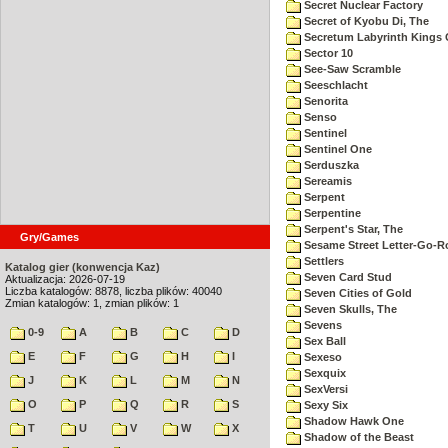
Secret Nuclear Factory
Secret of Kyobu Di, The
Secretum Labyrinth Kings 
Sector 10
See-Saw Scramble
Seeschlacht
Senorita
Senso
Sentinel
Sentinel One
Serduszka
Sereamis
Serpent
Serpentine
Serpent's Star, The
Gry/Games
Sesame Street Letter-Go-
Settlers
Katalog gier (konwencja Kaz)
Seven Card Stud
Aktualizacja: 2026-07-19
Liczba katalogów: 8878, liczba plików: 40040
Seven Cities of Gold
Zmian katalogów: 1, zmian plików: 1
Seven Skulls, The
Sevens
0-9
A
B
C
D
Sex Ball
E
F
G
H
I
Sexeso
Sexquix
J
K
L
M
N
SexVersi
O
P
Q
R
S
Sexy Six
Shadow Hawk One
T
U
V
W
X
Shadow of the Beast