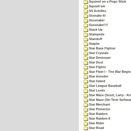
Squirrel on a Pogo Stick
Squish'em
SS Achilles
Sssnake It!
Ssssnake!
Ssssnake!!!!
Stack Up
Stampede
Standoff
Stapler
Star Base Fighter
Star Crystals
Star Destroyer
Star Dust
Star Fights
Star Fleet I - The War Begin
Star Intruder
Star Island
Star League Baseball
Star Lords
Star Maze (Scott, Larry - Ke
Star Maze (Sir-Tech Softwa
Star Merchant
Star Protector
Star Raiders
Star Raiders II
Star Rider
Star Road