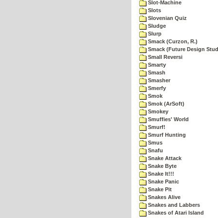
Slot-Machine
Slots
Slovenian Quiz
Sludge
Slurp
Smack (Curzon, R.)
Smack (Future Design Stud
Small Reversi
Smarty
Smash
Smasher
Smerfy
Smok
Smok (ArSoft)
Smokey
Smuffies' World
Smurf!
Smurf Hunting
Smus
Snafu
Snake Attack
Snake Byte
Snake It!!!
Snake Panic
Snake Pit
Snakes Alive
Snakes and Labbers
Snakes of Atari Island