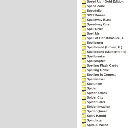
Speed Up!! Gold Edition
Speed Zone
Speedello
SPEEDmaza
Speedway Blast
Speedway One
Spell Diver
Spell Me
Spell of Christmas Ice, A
Spellbetter
Spellbound (Brown, H.)
Spellbound (Mastertronic)
Spellbreaker
Spellicopter
Spelling Flash Cards
Spelling Genie
Spelling in Context
Spellweaver
Spelunker
Spider
Spider Attack
Spider City
Spider Eater
Spider Invasion
Spider Quake
Spiky Harold
Spindizzy
Spite & Malice