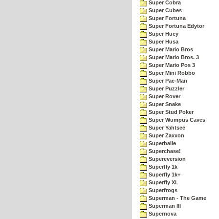
Super Cobra
Super Cubes
Super Fortuna
Super Fortuna Edytor
Super Huey
Super Husa
Super Mario Bros
Super Mario Bros. 3
Super Mario Pos 3
Super Mini Robbo
Super Pac-Man
Super Puzzler
Super Rover
Super Snake
Super Stud Poker
Super Wumpus Caves
Super Yahtsee
Super Zaxxon
Superballe
Superchase!
Supereversion
Superfly 1k
Superfly 1k+
Superfly XL
Superfrogs
Superman - The Game
Superman III
Supernova