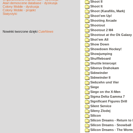
Shoot II
Atari demoscene database - dyskusja
Shoot It
Colony Mobile - dyskusja
Colony Mobile - projekt
Shoot (Karafilis, Mark)
Statystyki
Shoot'em Up!
Shooting Arcade
Shootout
Shootout 2 M4
Nowinki
tworzone dzięki
CuteNews
Shootout at the Ok Galaxy
Shot'em All
Show Down
Showdown Hockey!
Showjumping
Shuffleboard
Shuttle Intercept
Siberuv Drahokam
Sidewinder
Sidewinder II
Siebzehn und Vier
Siege
Siege on the X-Men
Sigma Delta Gamma 7
Significant Figures Drill
Silent Service
Sileny Zlodej
Silicon
Silicon Dreams - Return to
Silicon Dreams - Snowball
Silicon Dreams - The Worm 