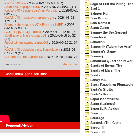
KWAS #40 live
z 2026-06-27 12:53 (167)
Saga of Erik the Viking, Th
Spotkanie z grupą USSR
z 2026-06-26 19:36 (11)
Sagi 1
KWAS #40 - zabierzcie Atari Portfolio!
z 2026-06-23
Salmon Run
08:12 (0)
KWAS #40 - naprawa retrosprzętu
z 2026-06-21
Sam Doma
17:15 (1)
Sam Doma II
Sceny z demosceny #7 z Bigerem i MBR
z 2026-
Same Game
06-19 22:08 (0)
Atari Floppy Image Toolkit
z 2026-06-17 13:51 (9)
Sammy the Sea Serpent
Spotkanie online z grupą LST
z 2026-06-16 16:32
Samolocik
(17)
Samotnik
Recoil zintegrowany z macOS
z 2026-06-13 21:34
(5)
Samotnik (Tajemnice Atari)
KWAS #40 odbędzie się w Katowicach
z 2026-06-
Samurai's Game
07 17:59 (25)
Samuraj
Commodore po atarowsku
z 2026-05-28 21:50 (21)
Sanctified Quest for Power
«« nowsze
starsze »»
Sands of Egypt, The
Sands of Mars, The
AtariOnline.pl na YouTube
Sandy
Sandy v3.2
Santa Paravia en Fiumacci
Santa's Grotto
Santa's Revenge
Saper Konstruktor
Saper (Latimus)
Saper (L.K. Avalon)
Saracen
Saratoga
Sarepska The Game
Pomocnik/Helper
Sargon II
Sargon III