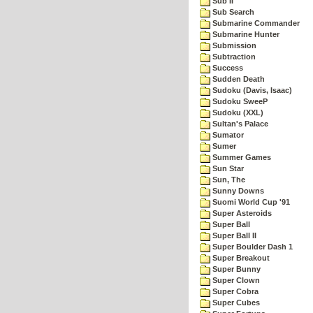
Sub II
Sub Search
Submarine Commander
Submarine Hunter
Submission
Subtraction
Success
Sudden Death
Sudoku (Davis, Isaac)
Sudoku SweeP
Sudoku (XXL)
Sultan's Palace
Sumator
Sumer
Summer Games
Sun Star
Sun, The
Sunny Downs
Suomi World Cup '91
Super Asteroids
Super Ball
Super Ball II
Super Boulder Dash 1
Super Breakout
Super Bunny
Super Clown
Super Cobra
Super Cubes