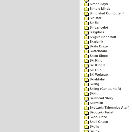
Simon Says
Simple Minds
Simulated Computer II
Sinistar
Sir Ed
Sir Lancelot
Sisyphos
Sixgun Shootout
Skarbnik
Skate Crazy
Skateboard
Skeet Shoot
Ski King
Ski King II
Ski Run
Ski Weltcup
Skiabfahrt
Skiing
Skiing (Centaursoft)
Ski-It
Skinhead Story
Skirmish
Skoczek (Tajemnice Atari)
Skoczek (Tertet)
Skool Daze
Skull Chase
Skulls
Skunk