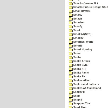
Smack (Curzon, R.)
Smack (Future Design Stud
Small Reversi
Smarty
Smash
Smasher
Smerfy
Smok
Smok (ArSoft)
Smokey
Smuffies' World
Smurf!
Smurf Hunting
Smus
Snafu
Snake Attack
Snake Byte
Snake It!!!
Snake Panic
Snake Pit
Snakes Alive
Snakes and Labbers
Snakes of Atari Island
Snakey II
Snap
Snap II
Snapper, The
Snark Hunt