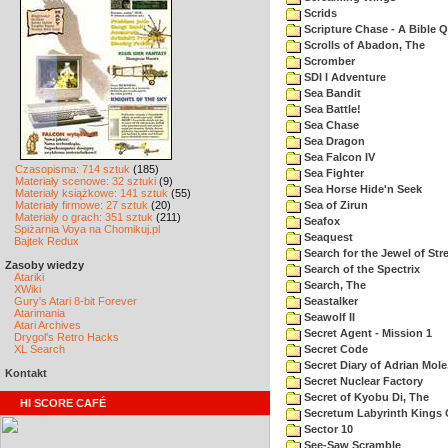
Scrids
Scripture Chase - A Bible Q
Scrolls of Abadon, The
Scromber
SDI I Adventure
Sea Bandit
Sea Battle!
Sea Chase
Sea Dragon
Sea Falcon IV
Czasopisma: 714 sztuk
(185)
Sea Fighter
Materiały scenowe: 32 sztuki
(9)
Sea Horse Hide'n Seek
Materiały książkowe: 141 sztuk
(55)
Materiały firmowe: 27 sztuk
(20)
Sea of Zirun
Materiały o grach: 351 sztuk
(211)
Seafox
Spiżarnia Voya na Chomikuj.pl
Seaquest
Bajtek Redux
Search for the Jewel of Str
Zasoby wiedzy
Search of the Spectrix
Atariki
Search, The
XWiki
Gury's Atari 8-bit Forever
Seastalker
Atarimania
Seawolf II
Atari Archives
Secret Agent - Mission 1
Drygol's Retro Hacks
XL Search
Secret Code
Secret Diary of Adrian Mole
Kontakt
Secret Nuclear Factory
Secret of Kyobu Di, The
HI SCORE CAFÉ
Secretum Labyrinth Kings 
Sector 10
See-Saw Scramble