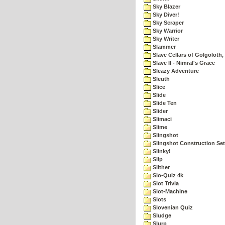
Sky Blazer
Sky Diver!
Sky Scraper
Sky Warrior
Sky Writer
Slammer
Slave Cellars of Golgoloth,
Slave II - Nimral's Grace
Sleazy Adventure
Sleuth
Slice
Slide
Slide Ten
Slider
Slimaci
Slime
Slingshot
Slingshot Construction Set
Slinky!
Slip
Slither
Slo-Quiz 4k
Slot Trivia
Slot-Machine
Slots
Slovenian Quiz
Sludge
Slurp