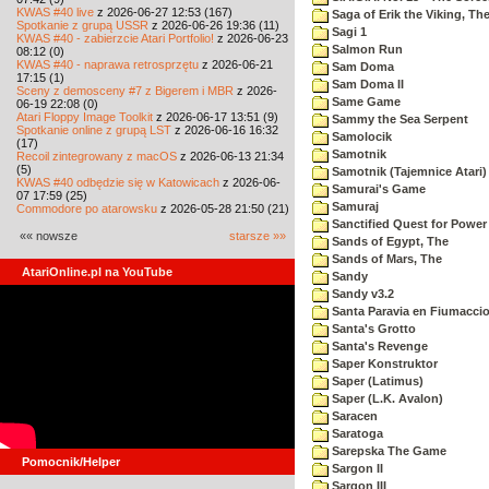
KWAS #40 live
z 2026-06-27 12:53 (167)
Saga of Erik the Viking, Th
Spotkanie z grupą USSR
z 2026-06-26 19:36 (11)
Sagi 1
KWAS #40 - zabierzcie Atari Portfolio!
z 2026-06-23
Salmon Run
08:12 (0)
KWAS #40 - naprawa retrosprzętu
z 2026-06-21
Sam Doma
17:15 (1)
Sam Doma II
Sceny z demosceny #7 z Bigerem i MBR
z 2026-
Same Game
06-19 22:08 (0)
Atari Floppy Image Toolkit
z 2026-06-17 13:51 (9)
Sammy the Sea Serpent
Spotkanie online z grupą LST
z 2026-06-16 16:32
Samolocik
(17)
Samotnik
Recoil zintegrowany z macOS
z 2026-06-13 21:34
(5)
Samotnik (Tajemnice Atari)
KWAS #40 odbędzie się w Katowicach
z 2026-06-
Samurai's Game
07 17:59 (25)
Samuraj
Commodore po atarowsku
z 2026-05-28 21:50 (21)
Sanctified Quest for Power
«« nowsze
starsze »»
Sands of Egypt, The
Sands of Mars, The
AtariOnline.pl na YouTube
Sandy
Sandy v3.2
Santa Paravia en Fiumacci
Santa's Grotto
Santa's Revenge
Saper Konstruktor
Saper (Latimus)
Saper (L.K. Avalon)
Saracen
Saratoga
Sarepska The Game
Pomocnik/Helper
Sargon II
Sargon III