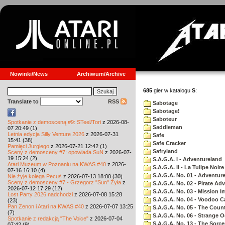
Nowinki/News
Archiwum/Archive
685
gier w katalogu
S
:
Translate to
RSS
Sabotage
Sabotage!
Saboteur
Spotkanie z demosceną #9: STeel/Tori
z 2026-08-
Saddleman
07 20:49 (1)
Letnia edycja Silly Venture 2026
z 2026-07-31
Safe
15:41 (38)
Safe Cracker
Pamięci Jurgiego
z 2026-07-21 12:42 (1)
Safryland
Sceny z demosceny #7: opowiada SuN
z 2026-07-
19 15:24 (2)
S.A.G.A. I - Adventureland
Atari Muzeum w Poznaniu na KWAS #40
z 2026-
S.A.G.A. II - La Tulipe Noire
07-16 16:10 (4)
S.A.G.A. No. 01 - Adventur
Nie żyje kolega Pecuś
z 2026-07-13 18:00 (30)
Sceny z demosceny #7 - Grzegorz "Sun" Żyła
z
S.A.G.A. No. 02 - Pirate Ad
2026-07-12 17:29 (12)
S.A.G.A. No. 03 - Mission I
Lost Party 2026 nadchodzi
z 2026-07-08 15:28
S.A.G.A. No. 04 - Voodoo C
(23)
Pan Zenon i Atari na KWAS #40
z 2026-07-07 13:25
S.A.G.A. No. 05 - The Coun
(7)
S.A.G.A. No. 06 - Strange 
Spotkanie z redakcją "The Voice"
z 2026-07-04
S.A.G.A. No. 13 - The Sorce
07:42 (9)