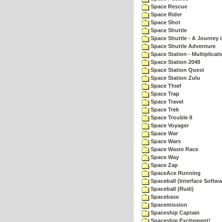
Space Rescue
Space Rider
Space Shot
Space Shuttle
Space Shuttle - A Journey 
Space Shuttle Adventure
Space Station - Multiplicat
Space Station 2048
Space Station Quest
Space Station Zulu
Space Thief
Space Trap
Space Travel
Space Trek
Space Trouble II
Space Voyager
Space War
Space Wars
Space Waste Race
Space Way
Space Zap
SpaceAce Running
Spaceball (Interface Softwa
Spaceball (Rudi)
Spacebase
Spacemission
Spaceship Captain
Spaceship Excitement!