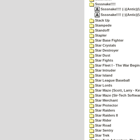
Ssssnake!!!!
Ssssnake!!!! (-)(Antic)(
Ssssnake!!!! (-)(Antic)
Stack Up
Stampede
Standoff
Stapler
Star Base Fighter
Star Crystals
Star Destroyer
Star Dust
Star Fights
Star Fleet I - The War Begin
Star Intruder
Star Island
Star League Baseball
Star Lords
Star Maze (Scott, Larry - Ke
Star Maze (Sir-Tech Softwa
Star Merchant
Star Protector
Star Raiders
Star Raiders II
Star Rider
Star Road
Star Sentry
Star Trek