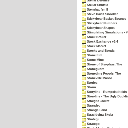
Stellar Defense
Stellar Shuttle
Sternhaufen II
Steve Davis Snooker
Stickybear Basket Bounce
Stickybear Numbers
Stickybear Shapes
Stimulating Simulations - #
Stock Broker
Stock Exchange v6.4
Stock Market
Stocks and Bonds
Stone Fire
Stone Mine
Stone of Sisyphus, The
Stoneguard
Stonetime People, The
Stoneville Manor
Stories
Storm
Storyline - Rumpelstiltskin
Storyline - The Ugly Duckli
Straight Jacket
Stranded
Strange Land
Strasidelna Skola
Strategi
Stratego