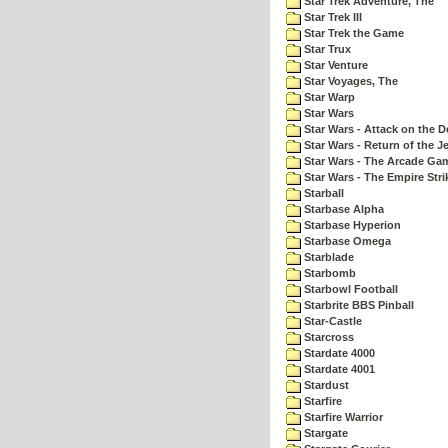
Star Trek Adventure, The
Star Trek III
Star Trek the Game
Star Trux
Star Venture
Star Voyages, The
Star Warp
Star Wars
Star Wars - Attack on the D
Star Wars - Return of the Je
Star Wars - The Arcade Ga
Star Wars - The Empire Str
Starball
Starbase Alpha
Starbase Hyperion
Starbase Omega
Starblade
Starbomb
Starbowl Football
Starbrite BBS Pinball
Star-Castle
Starcross
Stardate 4000
Stardate 4001
Stardust
Starfire
Starfire Warrior
Stargate