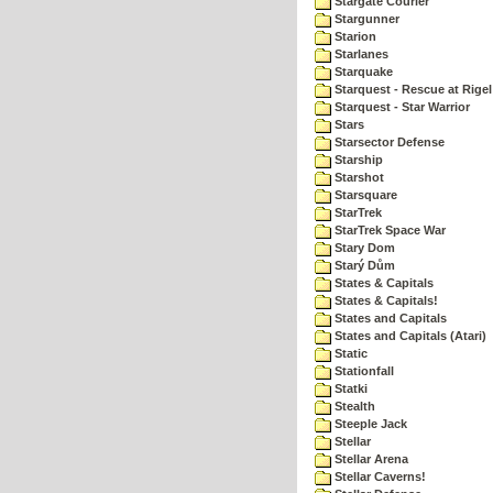
Stargate Courier
Stargunner
Starion
Starlanes
Starquake
Starquest - Rescue at Rigel
Starquest - Star Warrior
Stars
Starsector Defense
Starship
Starshot
Starsquare
StarTrek
StarTrek Space War
Stary Dom
Starý Dům
States & Capitals
States & Capitals!
States and Capitals
States and Capitals (Atari)
Static
Stationfall
Statki
Stealth
Steeple Jack
Stellar
Stellar Arena
Stellar Caverns!