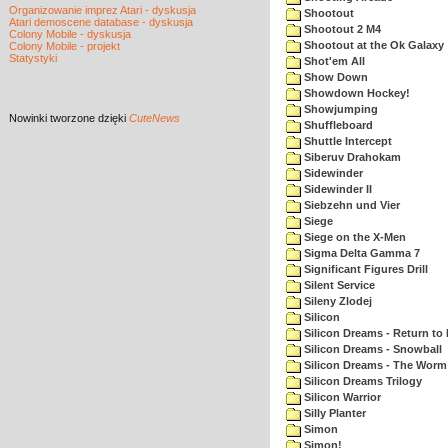
Organizowanie imprez Atari - dyskusja
Shootout
Atari demoscene database - dyskusja
Shootout 2 M4
Colony Mobile - dyskusja
Shootout at the Ok Galaxy
Colony Mobile - projekt
Statystyki
Shot'em All
Show Down
Showdown Hockey!
Showjumping
Nowinki
tworzone dzięki
CuteNews
Shuffleboard
Shuttle Intercept
Siberuv Drahokam
Sidewinder
Sidewinder II
Siebzehn und Vier
Siege
Siege on the X-Men
Sigma Delta Gamma 7
Significant Figures Drill
Silent Service
Sileny Zlodej
Silicon
Silicon Dreams - Return to
Silicon Dreams - Snowball
Silicon Dreams - The Worm 
Silicon Dreams Trilogy
Silicon Warrior
Silly Planter
Simon
Simon!