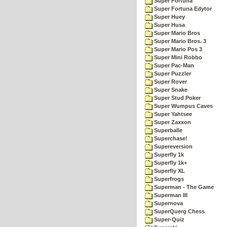
Super Fortuna
Super Fortuna Edytor
Super Huey
Super Husa
Super Mario Bros
Super Mario Bros. 3
Super Mario Pos 3
Super Mini Robbo
Super Pac-Man
Super Puzzler
Super Rover
Super Snake
Super Stud Poker
Super Wumpus Caves
Super Yahtsee
Super Zaxxon
Superballe
Superchase!
Supereversion
Superfly 1k
Superfly 1k+
Superfly XL
Superfrogs
Superman - The Game
Superman III
Supernova
SuperQuerg Chess
Super-Quiz