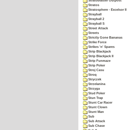
Stratoblaster Outpost
Stratos
Stratosphere - Excelsor II
Strayball
Strayball 2
Strayball S
Street Attack
Streets
Strictly Gone Bananas
Strike Force
Strikes 'n' Spares
Strip Blackjack
Strip Blackjack II
Strip Funmaze
Strip Poker
Stroj Casu
Stroq
Stryczek
Strzelanina
Strzyga
Stud Poker
Stun Trap
Stunt Car Racer
Stunt Clown
Stunt Man
Sub
Sub Attack
Sub Chase