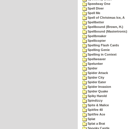
Speedway One
Spell Diver
Spell Me
Spell of Christmas Ice, A
Spellbetter
Spellbound (Brown, H.)
Spellbound (Mastertronic)
Spellbreaker
Spellicopter
Spelling Flash Cards
Spelling Genie
Spelling in Context
Spellweaver
Spelunker
Spider
Spider Attack
Spider City
Spider Eater
Spider Invasion
Spider Quake
Spiky Harold
Spindizzy
Spite & Malice
Spitfire 40
Spitfire Ace
Splat
Splat a Brat
Spooky Castle