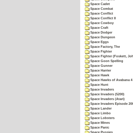
Space Cadet
Space Combat
Space Conflict
Space Conflict II
Space Cowboy
Space Craft
Space Dodger
Space Dungeon
Space Eggs
Space Factory, The
Space Fighter
Space Fighter (Foskett, Jo
Space Goon Spelling
Space Gunner
Space Harrier
Space Hawk
Space Hawks of Avabana 4
Space Hunt
Space Invaders
Space Invaders (5200)
Space Invaders (Atari)
Space Invaders Episode 20
Space Lander
Space Limbo
Space Lobsters
Space Mines
Space Panic
Space Pussies