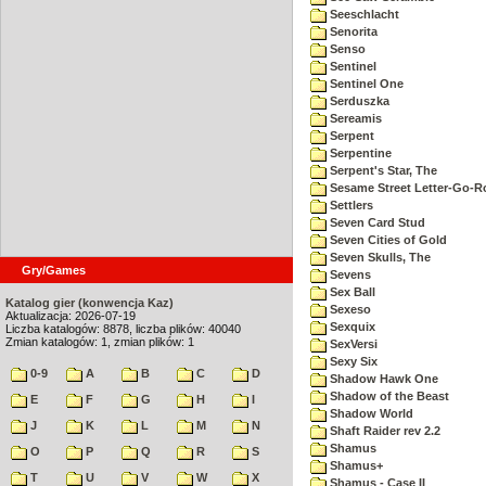
Seeschlacht
Senorita
Senso
Sentinel
Sentinel One
Serduszka
Sereamis
Serpent
Serpentine
Serpent's Star, The
Sesame Street Letter-Go-
Settlers
Seven Card Stud
Seven Cities of Gold
Seven Skulls, The
Gry/Games
Sevens
Sex Ball
Katalog gier (konwencja Kaz)
Sexeso
Aktualizacja: 2026-07-19
Sexquix
Liczba katalogów: 8878, liczba plików: 40040
Zmian katalogów: 1, zmian plików: 1
SexVersi
Sexy Six
0-9
A
B
C
D
Shadow Hawk One
Shadow of the Beast
E
F
G
H
I
Shadow World
J
K
L
M
N
Shaft Raider rev 2.2
Shamus
O
P
Q
R
S
Shamus+
T
U
V
W
X
Shamus - Case II