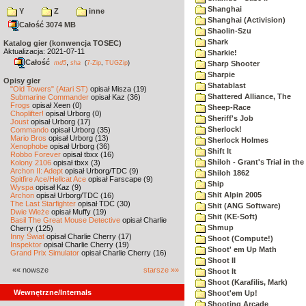
Shanghai
Y
Z
inne
Shanghai (Activision)
Całość 3074 MB
Shaolin-Szu
Shark
Katalog gier (konwencja TOSEC)
Aktualizacja: 2021-07-11
Sharkie!
Całość
,
md5
sha
(
7-Zip
,
TUGZip
)
Sharp Shooter
Sharpie
Opisy gier
Shatablast
"Old Towers" (Atari ST)
opisał Misza (19)
Shattered Alliance, The
Submarine Commander
opisał Kaz (36)
Frogs
opisał Xeen (0)
Sheep-Race
Choplifter!
opisał Urborg (0)
Sheriff's Job
Joust
opisał Urborg (17)
Sherlock!
Commando
opisał Urborg (35)
Mario Bros
opisał Urborg (13)
Sherlock Holmes
Xenophobe
opisał Urborg (36)
Shift It
Robbo Forever
opisał tbxx (16)
Shiloh - Grant's Trial in th
Kolony 2106
opisał tbxx (3)
Archon II: Adept
opisał Urborg/TDC (9)
Shiloh 1862
Spitfire Ace/Hellcat Ace
opisał Farscape (9)
Ship
Wyspa
opisał Kaz (9)
Shit Alpin 2005
Archon
opisał Urborg/TDC (16)
The Last Starfighter
opisał TDC (30)
Shit (ANG Software)
Dwie Wieże
opisał Muffy (19)
Shit (KE-Soft)
Basil The Great Mouse Detective
opisał Charlie
Shmup
Cherry (125)
Inny Świat
opisał Charlie Cherry (17)
Shoot (Compute!)
Inspektor
opisał Charlie Cherry (19)
Shoot' em Up Math
Grand Prix Simulator
opisał Charlie Cherry (16)
Shoot II
«« nowsze
starsze »»
Shoot It
Shoot (Karafilis, Mark)
Wewnętrzne/Internals
Shoot'em Up!
Shooting Arcade