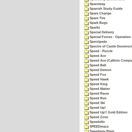
Spaceway
Spanish Study Guide
Spare Change
Spare Tire
Spark Bugs
Sparkz
Special Delivery
Special Forces - Operation 
Spectipede
Spectre of Castle Doomroc
Speed - Puzzle
Speed Ace
Speed Ace (Callisto Compu
Speed Ball
Speed Demon
Speed Fox
Speed Hawk
Speed King
Speed Matter
Speed Racer
Speed Run
Speed Ski
Speed Up!
Speed Up!! Gold Edition
Speed Zone
Speedello
SPEEDmaza
Speedway Blast