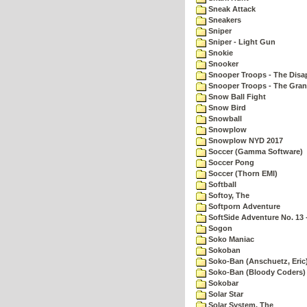
Sneak Attack
Sneakers
Sniper
Sniper - Light Gun
Snokie
Snooker
Snooper Troops - The Disa
Snooper Troops - The Gran
Snow Ball Fight
Snow Bird
Snowball
Snowplow
Snowplow NYD 2017
Soccer (Gamma Software)
Soccer Pong
Soccer (Thorn EMI)
Softball
Softoy, The
Softporn Adventure
SoftSide Adventure No. 13 
Sogon
Soko Maniac
Sokoban
Soko-Ban (Anschuetz, Eric
Soko-Ban (Bloody Coders)
Sokobar
Solar Star
Solar System, The