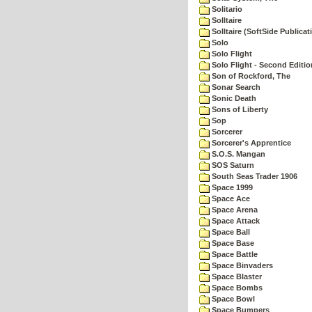
Solitario
Solltaire
Solltaire (SoftSide Publicat
Solo
Solo Flight
Solo Flight - Second Editio
Son of Rockford, The
Sonar Search
Sonic Death
Sons of Liberty
Sop
Sorcerer
Sorcerer's Apprentice
S.O.S. Mangan
SOS Saturn
South Seas Trader 1906
Space 1999
Space Ace
Space Arena
Space Attack
Space Ball
Space Base
Space Battle
Space Binvaders
Space Blaster
Space Bombs
Space Bowl
Space Bumpers