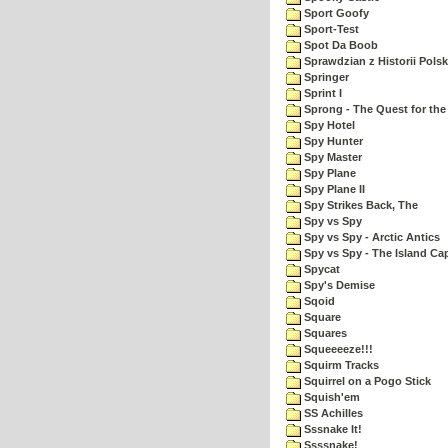
Sport Goofy
Sport-Test
Spot Da Boob
Sprawdzian z Historii Polsk
Springer
Sprint I
Sprong - The Quest for the
Spy Hotel
Spy Hunter
Spy Master
Spy Plane
Spy Plane II
Spy Strikes Back, The
Spy vs Spy
Spy vs Spy - Arctic Antics
Spy vs Spy - The Island Ca
Spycat
Spy's Demise
Sqoid
Square
Squares
Squeeeeze!!!
Squirm Tracks
Squirrel on a Pogo Stick
Squish'em
SS Achilles
Sssnake It!
Ssssnake!