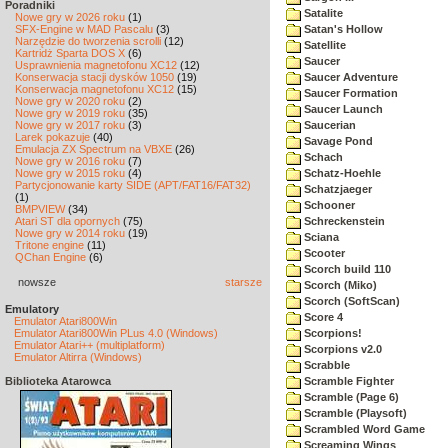
Poradniki
Satalite
Nowe gry w 2026 roku
(1)
SFX-Engine w MAD Pascalu
(3)
Satan's Hollow
Narzędzie do tworzenia scrolli
(12)
Satellite
Kartridż Sparta DOS X
(6)
Saucer
Usprawnienia magnetofonu XC12
(12)
Konserwacja stacji dysków 1050
(19)
Saucer Adventure
Konserwacja magnetofonu XC12
(15)
Saucer Formation
Nowe gry w 2020 roku
(2)
Saucer Launch
Nowe gry w 2019 roku
(35)
Nowe gry w 2017 roku
(3)
Saucerian
Larek pokazuje
(40)
Savage Pond
Emulacja ZX Spectrum na VBXE
(26)
Schach
Nowe gry w 2016 roku
(7)
Nowe gry w 2015 roku
(4)
Schatz-Hoehle
Partycjonowanie karty SIDE (APT/FAT16/FAT32)
Schatzjaeger
(1)
Schooner
BMPVIEW
(34)
Atari ST dla opornych
(75)
Schreckenstein
Nowe gry w 2014 roku
(19)
Sciana
Tritone engine
(11)
Scooter
QChan Engine
(6)
Scorch build 110
nowsze
starsze
Scorch (Miko)
Scorch (SoftScan)
Emulatory
Score 4
Emulator Atari800Win
Emulator Atari800Win PLus 4.0 (Windows)
Scorpions!
Emulator Atari++ (multiplatform)
Scorpions v2.0
Emulator Altirra (Windows)
Scrabble
Biblioteka Atarowca
Scramble Fighter
Scramble (Page 6)
Scramble (Playsoft)
Scrambled Word Game
Screaming Wings