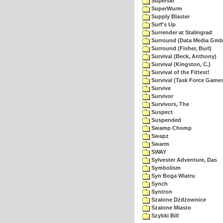
Superski
SuperWurm
Supply Blaster
Surf's Up
Surrender at Stalingrad
Surround (Data Media Gmb
Surround (Fisher, Burl)
Survival (Beck, Anthony)
Survival (Kingston, C.)
Survival of the Fittest!
Survival (Task Force Game
Survive
Survivor
Survivors, The
Suspect
Suspended
Swamp Chomp
Swapz
Swarm
SWAY
Sylvester Adventure, Das
Symbolism
Syn Boga Wiatru
Synch
Syntron
Szalone Dżdżownice
Szalone Miasto
Szybki Bill