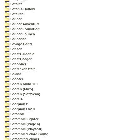
Satalite
Satan's Hollow
Satellite
Saucer
Saucer Adventure
Saucer Formation
Saucer Launch
Saucerian
Savage Pond
Schach
Schatz-Hoehle
Schatzjaeger
Schooner
Schreckenstein
Sciana
Scooter
Scorch build 110
Scorch (Miko)
Scorch (SoftScan)
Score 4
Scorpions!
Scorpions v2.0
Scrabble
Scramble Fighter
Scramble (Page 6)
Scramble (Playsoft)
Scrambled Word Game
Screaming Wings