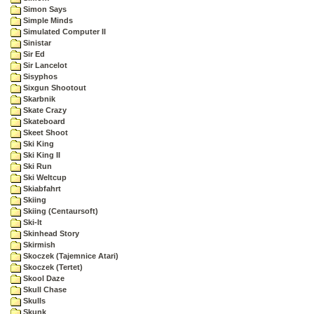
Simon Says
Simple Minds
Simulated Computer II
Sinistar
Sir Ed
Sir Lancelot
Sisyphos
Sixgun Shootout
Skarbnik
Skate Crazy
Skateboard
Skeet Shoot
Ski King
Ski King II
Ski Run
Ski Weltcup
Skiabfahrt
Skiing
Skiing (Centaursoft)
Ski-It
Skinhead Story
Skirmish
Skoczek (Tajemnice Atari)
Skoczek (Tertet)
Skool Daze
Skull Chase
Skulls
Skunk