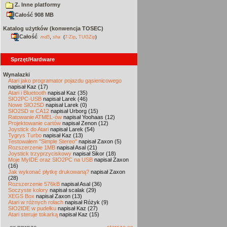
Z. Inne platformy
Całość 908 MB
Katalog użytków (konwencja TOSEC)
Całość
,
md5
sha
(
7-Zip
,
TUGZip
)
Sprzęt/Hardware
Wynalazki
Atari jako programator pojazdu gąsienicowego
napisał Kaz (17)
Atari i Bluetooth
napisał Kaz (35)
SIO2PC-USB
napisał Larek (46)
Nowe SIO2SD
napisał Larek (0)
SIO2SD w CA12
napisał Urborg (15)
Ratowanie ATMEL-ów
napisał Yoohaas (12)
Projektowanie cartów
napisał Zenon (12)
Joystick do Atari
napisał Larek (54)
Tygrys Turbo
napisał Kaz (13)
Testowałem "Simple Stereo"
napisał Zaxon (5)
Rozszerzenie 1MB
napisał Asal (21)
Joystick trzyprzyciskowy
napisał Sikor (18)
Moje MyIDE oraz SIO2PC na USB
napisał Zaxon
(16)
Jak wykonać płytkę drukowaną?
napisał Zaxon
(28)
Rozszerzenie 576kB
napisał Asal (36)
Soczyste kolory
napisał scalak (29)
XEGS Box
napisał Zaxon (13)
Atari w różnych rolach
napisał Różyk (9)
SIO2IDE w pudełku
napisał Kaz (27)
Atari steruje tokarką
napisał Kaz (15)