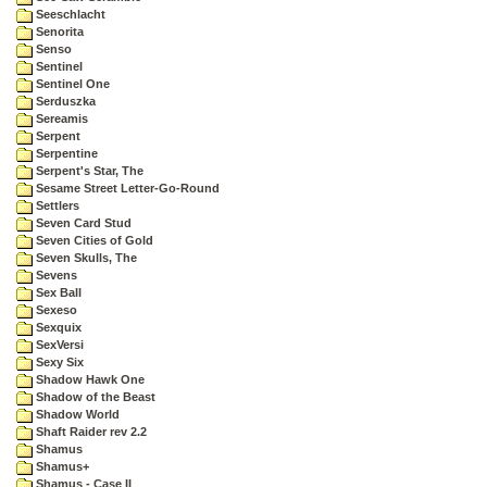
Seeschlacht
Senorita
Senso
Sentinel
Sentinel One
Serduszka
Sereamis
Serpent
Serpentine
Serpent's Star, The
Sesame Street Letter-Go-Round
Settlers
Seven Card Stud
Seven Cities of Gold
Seven Skulls, The
Sevens
Sex Ball
Sexeso
Sexquix
SexVersi
Sexy Six
Shadow Hawk One
Shadow of the Beast
Shadow World
Shaft Raider rev 2.2
Shamus
Shamus+
Shamus - Case II