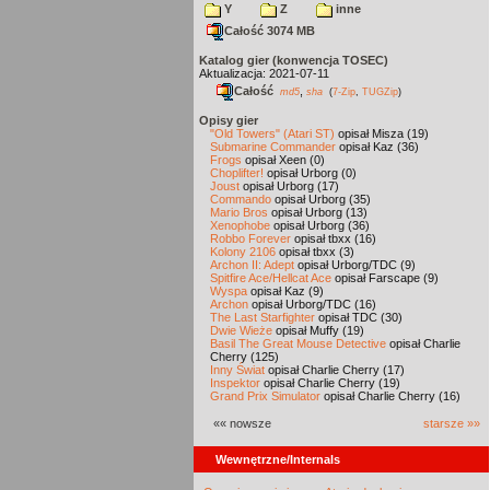
Y
Z
inne
Całość 3074 MB
Katalog gier (konwencja TOSEC)
Aktualizacja: 2021-07-11
Całość
,
md5
sha
(
7-Zip
,
TUGZip
)
Opisy gier
"Old Towers" (Atari ST)
opisał Misza (19)
Submarine Commander
opisał Kaz (36)
Frogs
opisał Xeen (0)
Choplifter!
opisał Urborg (0)
Joust
opisał Urborg (17)
Commando
opisał Urborg (35)
Mario Bros
opisał Urborg (13)
Xenophobe
opisał Urborg (36)
Robbo Forever
opisał tbxx (16)
Kolony 2106
opisał tbxx (3)
Archon II: Adept
opisał Urborg/TDC (9)
Spitfire Ace/Hellcat Ace
opisał Farscape (9)
Wyspa
opisał Kaz (9)
Archon
opisał Urborg/TDC (16)
The Last Starfighter
opisał TDC (30)
Dwie Wieże
opisał Muffy (19)
Basil The Great Mouse Detective
opisał Charlie
Cherry (125)
Inny Świat
opisał Charlie Cherry (17)
Inspektor
opisał Charlie Cherry (19)
Grand Prix Simulator
opisał Charlie Cherry (16)
«« nowsze
starsze »»
Wewnętrzne/Internals