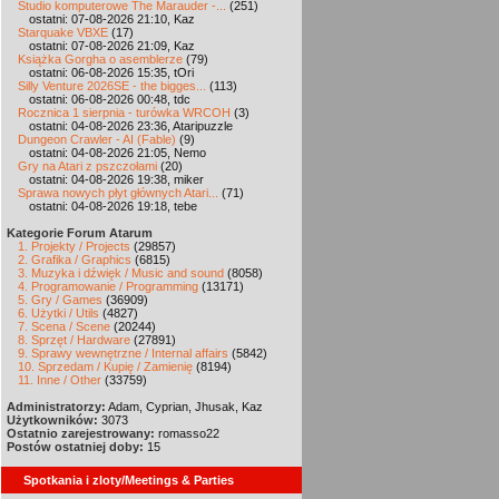
Studio komputerowe The Marauder -...
(251)
ostatni: 07-08-2026 21:10, Kaz
Starquake VBXE
(17)
ostatni: 07-08-2026 21:09, Kaz
Książka Gorgha o asemblerze
(79)
ostatni: 06-08-2026 15:35, tOri
Silly Venture 2026SE - the bigges...
(113)
ostatni: 06-08-2026 00:48, tdc
Rocznica 1 sierpnia - turówka WRCOH
(3)
ostatni: 04-08-2026 23:36, Ataripuzzle
Dungeon Crawler - AI (Fable)
(9)
ostatni: 04-08-2026 21:05, Nemo
Gry na Atari z pszczołami
(20)
ostatni: 04-08-2026 19:38, miker
Sprawa nowych płyt głównych Atari...
(71)
ostatni: 04-08-2026 19:18, tebe
Kategorie Forum Atarum
1. Projekty / Projects
(29857)
2. Grafika / Graphics
(6815)
3. Muzyka i dźwięk / Music and sound
(8058)
4. Programowanie / Programming
(13171)
5. Gry / Games
(36909)
6. Użytki / Utils
(4827)
7. Scena / Scene
(20244)
8. Sprzęt / Hardware
(27891)
9. Sprawy wewnętrzne / Internal affairs
(5842)
10. Sprzedam / Kupię / Zamienię
(8194)
11. Inne / Other
(33759)
Administratorzy:
Adam, Cyprian, Jhusak, Kaz
Użytkowników:
3073
Ostatnio zarejestrowany:
romasso22
Postów ostatniej doby:
15
Spotkania i zloty/Meetings & Parties