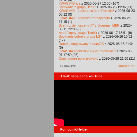
KWAS #40 live
z 2026-06-27 12:53 (167)
Spotkanie z grupą USSR
z 2026-06-26 19:36 (11)
KWAS #40 - zabierzcie Atari Portfolio!
z 2026-06-23
08:12 (0)
KWAS #40 - naprawa retrosprzętu
z 2026-06-21
17:15 (1)
Sceny z demosceny #7 z Bigerem i MBR
z 2026-
06-19 22:08 (0)
Atari Floppy Image Toolkit
z 2026-06-17 13:51 (9)
Spotkanie online z grupą LST
z 2026-06-16 16:32
(17)
Recoil zintegrowany z macOS
z 2026-06-13 21:34
(5)
KWAS #40 odbędzie się w Katowicach
z 2026-06-
07 17:59 (25)
Commodore po atarowsku
z 2026-05-28 21:50 (21)
«« nowsze
starsze »»
AtariOnline.pl na YouTube
Pomocnik/Helper