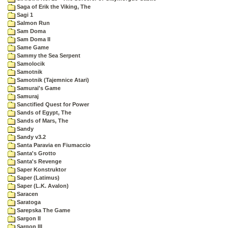
Saga of Erik the Viking, The
Sagi 1
Salmon Run
Sam Doma
Sam Doma II
Same Game
Sammy the Sea Serpent
Samolocik
Samotnik
Samotnik (Tajemnice Atari)
Samurai's Game
Samuraj
Sanctified Quest for Power
Sands of Egypt, The
Sands of Mars, The
Sandy
Sandy v3.2
Santa Paravia en Fiumaccio
Santa's Grotto
Santa's Revenge
Saper Konstruktor
Saper (Latimus)
Saper (L.K. Avalon)
Saracen
Saratoga
Sarepska The Game
Sargon II
Sargon III