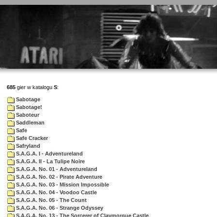
685
gier w katalogu
S
:
Sabotage
Sabotage!
Saboteur
Saddleman
Safe
Safe Cracker
Safryland
S.A.G.A. I - Adventureland
S.A.G.A. II - La Tulipe Noire
S.A.G.A. No. 01 - Adventureland
S.A.G.A. No. 02 - Pirate Adventure
S.A.G.A. No. 03 - Mission Impossible
S.A.G.A. No. 04 - Voodoo Castle
S.A.G.A. No. 05 - The Count
S.A.G.A. No. 06 - Strange Odyssey
S.A.G.A. No. 13 - The Sorcerer of Claymorgue Castle