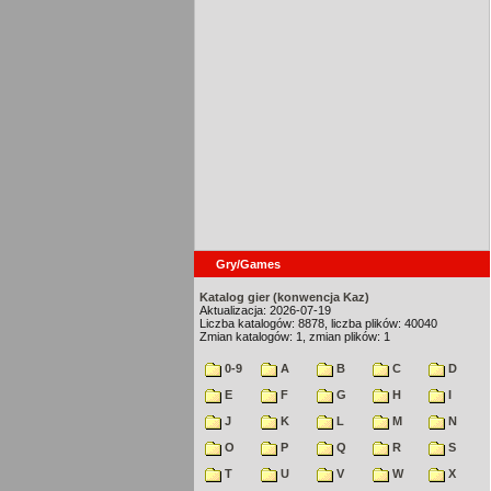
Gry/Games
Katalog gier (konwencja Kaz)
Aktualizacja: 2026-07-19
Liczba katalogów: 8878, liczba plików: 40040
Zmian katalogów: 1, zmian plików: 1
0-9
A
B
C
D
E
F
G
H
I
J
K
L
M
N
O
P
Q
R
S
T
U
V
W
X