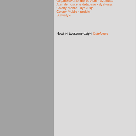
Organizowanie imprez Atari - dyskusja
Atari demoscene database - dyskusja
Colony Mobile - dyskusja
Colony Mobile - projekt
Statystyki
Nowinki
tworzone dzięki
CuteNews