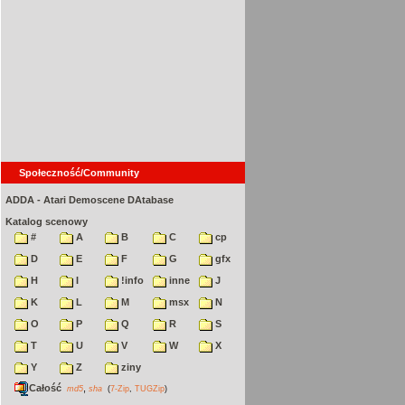
Społeczność/Community
ADDA - Atari Demoscene DAtabase
Katalog scenowy
#
A
B
C
cp
D
E
F
G
gfx
H
I
!info
inne
J
K
L
M
msx
N
O
P
Q
R
S
T
U
V
W
X
Y
Z
ziny
Całość
,
md5
sha
(
7-Zip
,
TUGZip
)