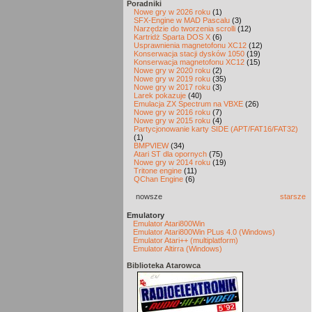
Poradniki
Nowe gry w 2026 roku
(1)
SFX-Engine w MAD Pascalu
(3)
Narzędzie do tworzenia scrolli
(12)
Kartridż Sparta DOS X
(6)
Usprawnienia magnetofonu XC12
(12)
Konserwacja stacji dysków 1050
(19)
Konserwacja magnetofonu XC12
(15)
Nowe gry w 2020 roku
(2)
Nowe gry w 2019 roku
(35)
Nowe gry w 2017 roku
(3)
Larek pokazuje
(40)
Emulacja ZX Spectrum na VBXE
(26)
Nowe gry w 2016 roku
(7)
Nowe gry w 2015 roku
(4)
Partycjonowanie karty SIDE (APT/FAT16/FAT32)
(1)
BMPVIEW
(34)
Atari ST dla opornych
(75)
Nowe gry w 2014 roku
(19)
Tritone engine
(11)
QChan Engine
(6)
nowsze
starsze
Emulatory
Emulator Atari800Win
Emulator Atari800Win PLus 4.0 (Windows)
Emulator Atari++ (multiplatform)
Emulator Altirra (Windows)
Biblioteka Atarowca