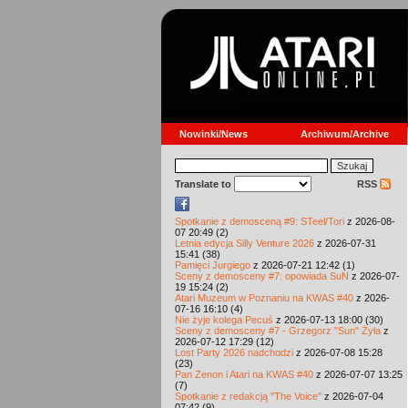
Nowinki/News
Archiwum/Archive
Translate to
RSS
Spotkanie z demosceną #9: STeel/Tori
z 2026-08-
07 20:49 (2)
Letnia edycja Silly Venture 2026
z 2026-07-31
15:41 (38)
Pamięci Jurgiego
z 2026-07-21 12:42 (1)
Sceny z demosceny #7: opowiada SuN
z 2026-07-
19 15:24 (2)
Atari Muzeum w Poznaniu na KWAS #40
z 2026-
07-16 16:10 (4)
Nie żyje kolega Pecuś
z 2026-07-13 18:00 (30)
Sceny z demosceny #7 - Grzegorz "Sun" Żyła
z
2026-07-12 17:29 (12)
Lost Party 2026 nadchodzi
z 2026-07-08 15:28
(23)
Pan Zenon i Atari na KWAS #40
z 2026-07-07 13:25
(7)
Spotkanie z redakcją "The Voice"
z 2026-07-04
07:42 (9)