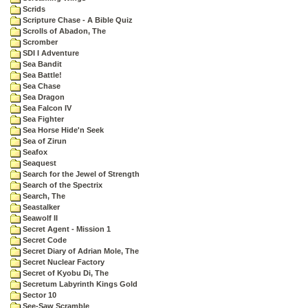
Scrids
Scripture Chase - A Bible Quiz
Scrolls of Abadon, The
Scromber
SDI I Adventure
Sea Bandit
Sea Battle!
Sea Chase
Sea Dragon
Sea Falcon IV
Sea Fighter
Sea Horse Hide'n Seek
Sea of Zirun
Seafox
Seaquest
Search for the Jewel of Strength
Search of the Spectrix
Search, The
Seastalker
Seawolf II
Secret Agent - Mission 1
Secret Code
Secret Diary of Adrian Mole, The
Secret Nuclear Factory
Secret of Kyobu Di, The
Secretum Labyrinth Kings Gold
Sector 10
See-Saw Scramble