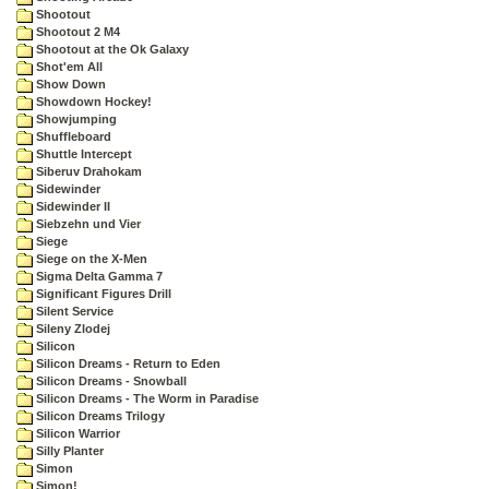
Shootout
Shootout 2 M4
Shootout at the Ok Galaxy
Shot'em All
Show Down
Showdown Hockey!
Showjumping
Shuffleboard
Shuttle Intercept
Siberuv Drahokam
Sidewinder
Sidewinder II
Siebzehn und Vier
Siege
Siege on the X-Men
Sigma Delta Gamma 7
Significant Figures Drill
Silent Service
Sileny Zlodej
Silicon
Silicon Dreams - Return to Eden
Silicon Dreams - Snowball
Silicon Dreams - The Worm in Paradise
Silicon Dreams Trilogy
Silicon Warrior
Silly Planter
Simon
Simon!