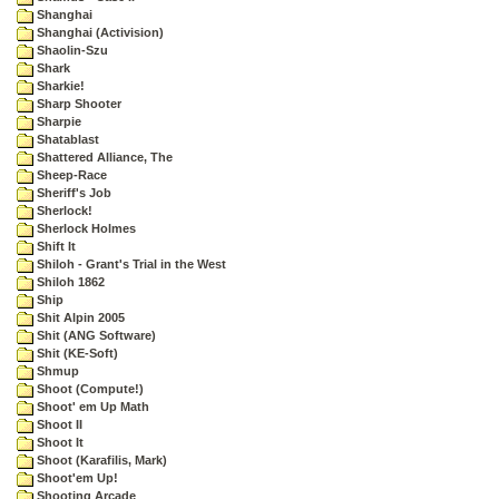
Shanghai
Shanghai (Activision)
Shaolin-Szu
Shark
Sharkie!
Sharp Shooter
Sharpie
Shatablast
Shattered Alliance, The
Sheep-Race
Sheriff's Job
Sherlock!
Sherlock Holmes
Shift It
Shiloh - Grant's Trial in the West
Shiloh 1862
Ship
Shit Alpin 2005
Shit (ANG Software)
Shit (KE-Soft)
Shmup
Shoot (Compute!)
Shoot' em Up Math
Shoot II
Shoot It
Shoot (Karafilis, Mark)
Shoot'em Up!
Shooting Arcade