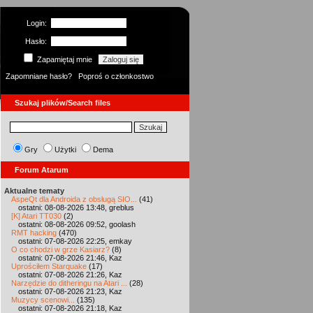
Login:
Hasło:
Zapamiętaj mnie
Zapomniane hasło?
Poproś o członkostwo
Szukaj plików/Search files
Gry
Użytki
Dema
Forum Atarum
Aktualne tematy
AspeQt dla Androida z obsługą SIO...
(41)
ostatni: 08-08-2026 13:48, greblus
[K] Atari TT030
(2)
ostatni: 08-08-2026 09:52, goolash
RMT hacking
(470)
ostatni: 07-08-2026 22:25, emkay
O co chodzi w grze Kasiarz?
(8)
ostatni: 07-08-2026 21:46, Kaz
Uprościłem Starquake
(17)
ostatni: 07-08-2026 21:26, Kaz
Narzędzie do ditheringu na Atari ...
(28)
ostatni: 07-08-2026 21:23, Kaz
Muzycy scenowi...
(135)
ostatni: 07-08-2026 21:18, Kaz