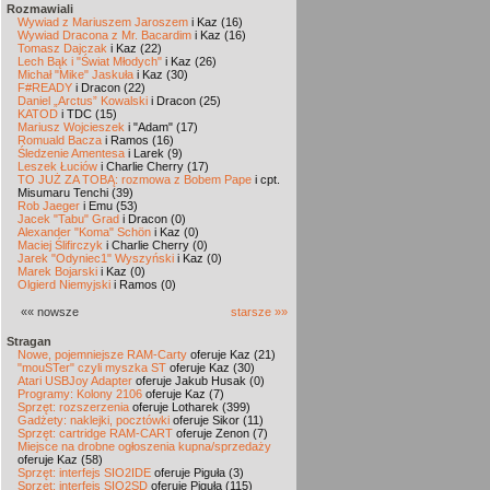
Rozmawiali
Wywiad z Mariuszem Jaroszem
i Kaz (16)
Wywiad Dracona z Mr. Bacardim
i Kaz (16)
Tomasz Dajczak
i Kaz (22)
Lech Bąk i "Świat Młodych"
i Kaz (26)
Michał "Mike" Jaskuła
i Kaz (30)
F#READY
i Dracon (22)
Daniel „Arctus” Kowalski
i Dracon (25)
KATOD
i TDC (15)
Mariusz Wojcieszek
i "Adam" (17)
Romuald Bacza
i Ramos (16)
Śledzenie Amentesa
i Larek (9)
Leszek Łuciów
i Charlie Cherry (17)
TO JUŻ ZA TOBĄ: rozmowa z Bobem Pape
i cpt.
Misumaru Tenchi (39)
Rob Jaeger
i Emu (53)
Jacek "Tabu" Grad
i Dracon (0)
Alexander "Koma" Schön
i Kaz (0)
Maciej Ślifirczyk
i Charlie Cherry (0)
Jarek "Odyniec1" Wyszyński
i Kaz (0)
Marek Bojarski
i Kaz (0)
Olgierd Niemyjski
i Ramos (0)
«« nowsze
starsze »»
Stragan
Nowe, pojemniejsze RAM-Carty
oferuje Kaz (21)
"mouSTer" czyli myszka ST
oferuje Kaz (30)
Atari USBJoy Adapter
oferuje Jakub Husak (0)
Programy: Kolony 2106
oferuje Kaz (7)
Sprzęt: rozszerzenia
oferuje Lotharek (399)
Gadżety: naklejki, pocztówki
oferuje Sikor (11)
Sprzęt: cartridge RAM-CART
oferuje Zenon (7)
Miejsce na drobne ogłoszenia kupna/sprzedaży
oferuje Kaz (58)
Sprzęt: interfejs SIO2IDE
oferuje Piguła (3)
Sprzęt: interfejs SIO2SD
oferuje Piguła (115)