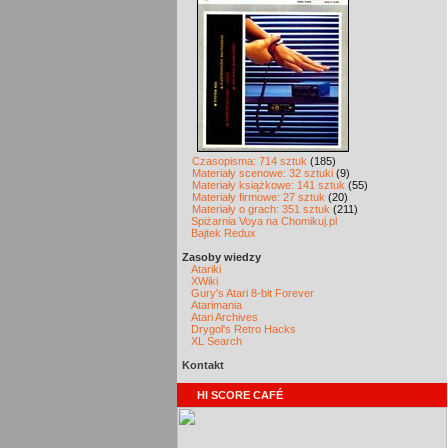
Czasopisma: 714 sztuk
(185)
Materiały scenowe: 32 sztuki
(9)
Materiały książkowe: 141 sztuk
(55)
Materiały firmowe: 27 sztuk
(20)
Materiały o grach: 351 sztuk
(211)
Spiżarnia Voya na Chomikuj.pl
Bajtek Redux
Zasoby wiedzy
Atariki
XWiki
Gury's Atari 8-bit Forever
Atarimania
Atari Archives
Drygol's Retro Hacks
XL Search
Kontakt
HI SCORE CAFÉ