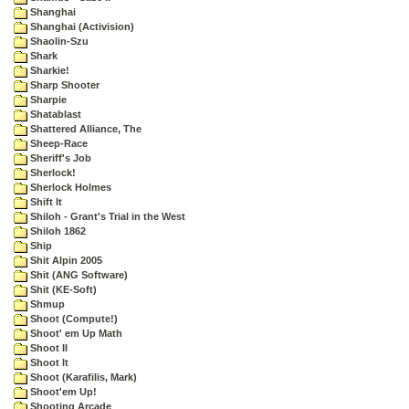
Shanghai
Shanghai (Activision)
Shaolin-Szu
Shark
Sharkie!
Sharp Shooter
Sharpie
Shatablast
Shattered Alliance, The
Sheep-Race
Sheriff's Job
Sherlock!
Sherlock Holmes
Shift It
Shiloh - Grant's Trial in the West
Shiloh 1862
Ship
Shit Alpin 2005
Shit (ANG Software)
Shit (KE-Soft)
Shmup
Shoot (Compute!)
Shoot' em Up Math
Shoot II
Shoot It
Shoot (Karafilis, Mark)
Shoot'em Up!
Shooting Arcade