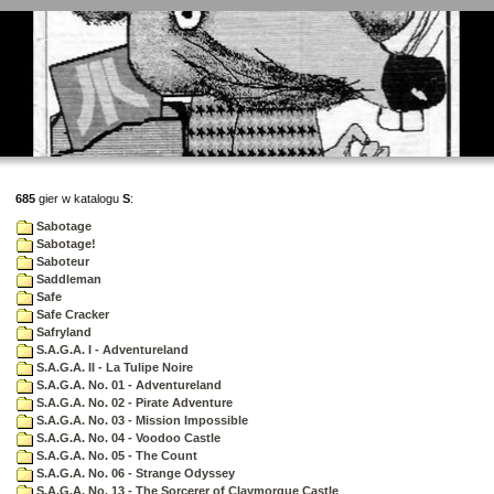
685
gier w katalogu
S
:
Sabotage
Sabotage!
Saboteur
Saddleman
Safe
Safe Cracker
Safryland
S.A.G.A. I - Adventureland
S.A.G.A. II - La Tulipe Noire
S.A.G.A. No. 01 - Adventureland
S.A.G.A. No. 02 - Pirate Adventure
S.A.G.A. No. 03 - Mission Impossible
S.A.G.A. No. 04 - Voodoo Castle
S.A.G.A. No. 05 - The Count
S.A.G.A. No. 06 - Strange Odyssey
S.A.G.A. No. 13 - The Sorcerer of Claymorgue Castle