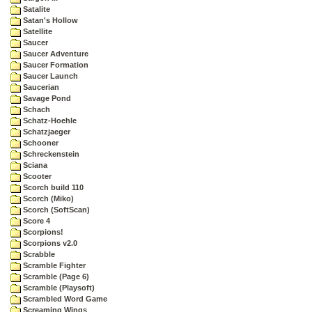
Satalite
Satan's Hollow
Satellite
Saucer
Saucer Adventure
Saucer Formation
Saucer Launch
Saucerian
Savage Pond
Schach
Schatz-Hoehle
Schatzjaeger
Schooner
Schreckenstein
Sciana
Scooter
Scorch build 110
Scorch (Miko)
Scorch (SoftScan)
Score 4
Scorpions!
Scorpions v2.0
Scrabble
Scramble Fighter
Scramble (Page 6)
Scramble (Playsoft)
Scrambled Word Game
Screaming Wings