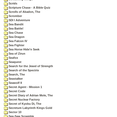
Scrids
Scripture Chase - A Bible Quiz
Scrolls of Abadon, The
Scromber
SDI I Adventure
Sea Bandit
Sea Battle!
Sea Chase
Sea Dragon
Sea Falcon IV
Sea Fighter
Sea Horse Hide'n Seek
Sea of Zirun
Seafox
Seaquest
Search for the Jewel of Strength
Search of the Spectrix
Search, The
Seastalker
Seawolf II
Secret Agent - Mission 1
Secret Code
Secret Diary of Adrian Mole, The
Secret Nuclear Factory
Secret of Kyobu Di, The
Secretum Labyrinth Kings Gold
Sector 10
See-Saw Scramble