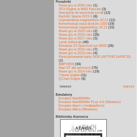
Poradniki
Nowe gry w 2026 roku
(1)
SFX-Engine w MAD Pascalu
(3)
Narzędzie do tworzenia scrolli
(12)
Kartridż Sparta DOS X
(6)
Usprawnienia magnetofonu XC12
(12)
Konserwacja stacji dysków 1050
(19)
Konserwacja magnetofonu XC12
(15)
Nowe gry w 2020 roku
(2)
Nowe gry w 2019 roku
(35)
Nowe gry w 2017 roku
(3)
Larek pokazuje
(40)
Emulacja ZX Spectrum na VBXE
(26)
Nowe gry w 2016 roku
(7)
Nowe gry w 2015 roku
(4)
Partycjonowanie karty SIDE (APT/FAT16/FAT32)
(1)
BMPVIEW
(34)
Atari ST dla opornych
(75)
Nowe gry w 2014 roku
(19)
Tritone engine
(11)
QChan Engine
(6)
nowsze
starsze
Emulatory
Emulator Atari800Win
Emulator Atari800Win PLus 4.0 (Windows)
Emulator Atari++ (multiplatform)
Emulator Altirra (Windows)
Biblioteka Atarowca