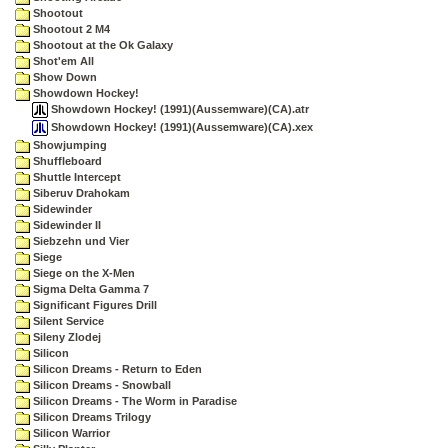
Shootout
Shootout 2 M4
Shootout at the Ok Galaxy
Shot'em All
Show Down
Showdown Hockey!
Showdown Hockey! (1991)(Aussemware)(CA).atr
Showdown Hockey! (1991)(Aussemware)(CA).xex
Showjumping
Shuffleboard
Shuttle Intercept
Siberuv Drahokam
Sidewinder
Sidewinder II
Siebzehn und Vier
Siege
Siege on the X-Men
Sigma Delta Gamma 7
Significant Figures Drill
Silent Service
Sileny Zlodej
Silicon
Silicon Dreams - Return to Eden
Silicon Dreams - Snowball
Silicon Dreams - The Worm in Paradise
Silicon Dreams Trilogy
Silicon Warrior