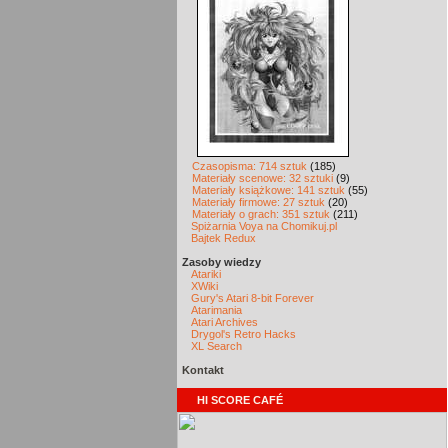
Czasopisma: 714 sztuk
(185)
Materiały scenowe: 32 sztuki
(9)
Materiały książkowe: 141 sztuk
(55)
Materiały firmowe: 27 sztuk
(20)
Materiały o grach: 351 sztuk
(211)
Spiżarnia Voya na Chomikuj.pl
Bajtek Redux
Zasoby wiedzy
Atariki
XWiki
Gury's Atari 8-bit Forever
Atarimania
Atari Archives
Drygol's Retro Hacks
XL Search
Kontakt
HI SCORE CAFÉ