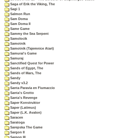
Saga of Erik the Viking, The
Sagi 1
Salmon Run
Sam Doma
Sam Doma II
Same Game
Sammy the Sea Serpent
Samolocik
Samotnik
Samotnik (Tajemnice Atari)
Samurai's Game
Samuraj
Sanctified Quest for Power
Sands of Egypt, The
Sands of Mars, The
Sandy
Sandy v3.2
Santa Paravia en Fiumaccio
Santa's Grotto
Santa's Revenge
Saper Konstruktor
Saper (Latimus)
Saper (L.K. Avalon)
Saracen
Saratoga
Sarepska The Game
Sargon II
Sargon III