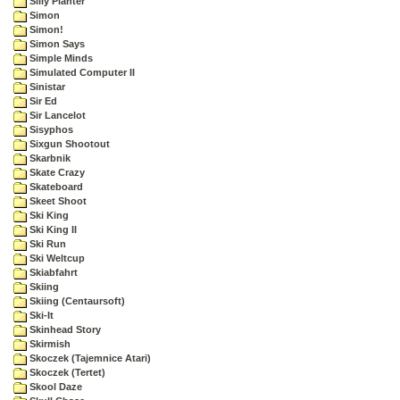
Silly Planter
Simon
Simon!
Simon Says
Simple Minds
Simulated Computer II
Sinistar
Sir Ed
Sir Lancelot
Sisyphos
Sixgun Shootout
Skarbnik
Skate Crazy
Skateboard
Skeet Shoot
Ski King
Ski King II
Ski Run
Ski Weltcup
Skiabfahrt
Skiing
Skiing (Centaursoft)
Ski-It
Skinhead Story
Skirmish
Skoczek (Tajemnice Atari)
Skoczek (Tertet)
Skool Daze