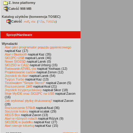
Z. Inne platformy
Całość 908 MB
Katalog użytków (konwencja TOSEC)
Całość
,
md5
sha
(
7-Zip
,
TUGZip
)
Sprzęt/Hardware
Wynalazki
Atari jako programator pojazdu gąsienicowego
napisał Kaz (17)
Atari i Bluetooth
napisał Kaz (35)
SIO2PC-USB
napisał Larek (46)
Nowe SIO2SD
napisał Larek (0)
SIO2SD w CA12
napisał Urborg (15)
Ratowanie ATMEL-ów
napisał Yoohaas (12)
Projektowanie cartów
napisał Zenon (12)
Joystick do Atari
napisał Larek (54)
Tygrys Turbo
napisał Kaz (13)
Testowałem "Simple Stereo"
napisał Zaxon (5)
Rozszerzenie 1MB
napisał Asal (21)
Joystick trzyprzyciskowy
napisał Sikor (18)
Moje MyIDE oraz SIO2PC na USB
napisał Zaxon
(16)
Jak wykonać płytkę drukowaną?
napisał Zaxon
(28)
Rozszerzenie 576kB
napisał Asal (36)
Soczyste kolory
napisał scalak (29)
XEGS Box
napisał Zaxon (13)
Atari w różnych rolach
napisał Różyk (9)
SIO2IDE w pudełku
napisał Kaz (27)
Atari steruje tokarką
napisał Kaz (15)