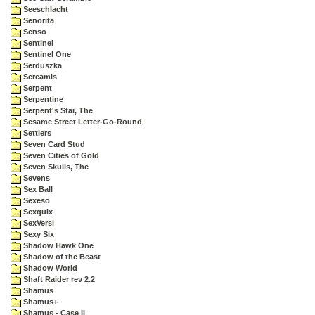
Seeschlacht
Senorita
Senso
Sentinel
Sentinel One
Serduszka
Sereamis
Serpent
Serpentine
Serpent's Star, The
Sesame Street Letter-Go-Round
Settlers
Seven Card Stud
Seven Cities of Gold
Seven Skulls, The
Sevens
Sex Ball
Sexeso
Sexquix
SexVersi
Sexy Six
Shadow Hawk One
Shadow of the Beast
Shadow World
Shaft Raider rev 2.2
Shamus
Shamus+
Shamus - Case II