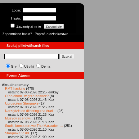
Login:
Hasło:
Zapamiętaj mnie
Zapomniane hasło?
Poproś o członkostwo
Szukaj plików/Search files
Gry
Użytki
Dema
Forum Atarum
Aktualne tematy
RMT hacking
(470)
ostatni: 07-08-2026 22:25, emkay
O co chodzi w grze Kasiarz?
(8)
ostatni: 07-08-2026 21:46, Kaz
Uprościłem Starquake
(17)
ostatni: 07-08-2026 21:26, Kaz
Narzędzie do ditheringu na Atari ...
(28)
ostatni: 07-08-2026 21:23, Kaz
Muzycy scenowi...
(135)
ostatni: 07-08-2026 21:18, Kaz
Studio komputerowe The Marauder -...
(251)
ostatni: 07-08-2026 21:10, Kaz
Starquake VBXE
(17)
ostatni: 07-08-2026 21:09, Kaz