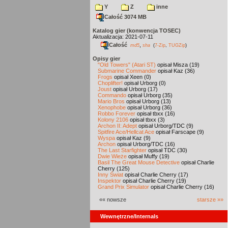
Y
Z
inne
Całość 3074 MB
Katalog gier (konwencja TOSEC)
Aktualizacja: 2021-07-11
Całość
,
md5
sha
(
7-Zip
,
TUGZip
)
Opisy gier
"Old Towers" (Atari ST)
opisał Misza (19)
Submarine Commander
opisał Kaz (36)
Frogs
opisał Xeen (0)
Choplifter!
opisał Urborg (0)
Joust
opisał Urborg (17)
Commando
opisał Urborg (35)
Mario Bros
opisał Urborg (13)
Xenophobe
opisał Urborg (36)
Robbo Forever
opisał tbxx (16)
Kolony 2106
opisał tbxx (3)
Archon II: Adept
opisał Urborg/TDC (9)
Spitfire Ace/Hellcat Ace
opisał Farscape (9)
Wyspa
opisał Kaz (9)
Archon
opisał Urborg/TDC (16)
The Last Starfighter
opisał TDC (30)
Dwie Wieże
opisał Muffy (19)
Basil The Great Mouse Detective
opisał Charlie
Cherry (125)
Inny Świat
opisał Charlie Cherry (17)
Inspektor
opisał Charlie Cherry (19)
Grand Prix Simulator
opisał Charlie Cherry (16)
«« nowsze
starsze »»
Wewnętrzne/Internals