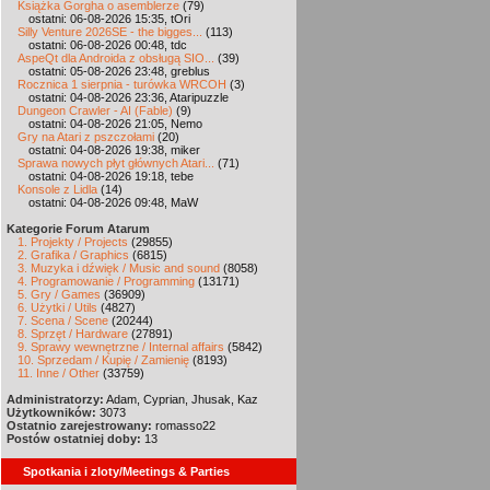
Książka Gorgha o asemblerze
(79)
ostatni: 06-08-2026 15:35, tOri
Silly Venture 2026SE - the bigges...
(113)
ostatni: 06-08-2026 00:48, tdc
AspeQt dla Androida z obsługą SIO...
(39)
ostatni: 05-08-2026 23:48, greblus
Rocznica 1 sierpnia - turówka WRCOH
(3)
ostatni: 04-08-2026 23:36, Ataripuzzle
Dungeon Crawler - AI (Fable)
(9)
ostatni: 04-08-2026 21:05, Nemo
Gry na Atari z pszczołami
(20)
ostatni: 04-08-2026 19:38, miker
Sprawa nowych płyt głównych Atari...
(71)
ostatni: 04-08-2026 19:18, tebe
Konsole z Lidla
(14)
ostatni: 04-08-2026 09:48, MaW
Kategorie Forum Atarum
1. Projekty / Projects
(29855)
2. Grafika / Graphics
(6815)
3. Muzyka i dźwięk / Music and sound
(8058)
4. Programowanie / Programming
(13171)
5. Gry / Games
(36909)
6. Użytki / Utils
(4827)
7. Scena / Scene
(20244)
8. Sprzęt / Hardware
(27891)
9. Sprawy wewnętrzne / Internal affairs
(5842)
10. Sprzedam / Kupię / Zamienię
(8193)
11. Inne / Other
(33759)
Administratorzy:
Adam, Cyprian, Jhusak, Kaz
Użytkowników:
3073
Ostatnio zarejestrowany:
romasso22
Postów ostatniej doby:
13
Spotkania i zloty/Meetings & Parties