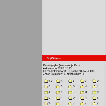
Gry/Games
Katalog gier (konwencja Kaz)
Aktualizacja: 2026-07-19
Liczba katalogów: 8878, liczba plików: 40040
Zmian katalogów: 1, zmian plików: 1
0-9
A
B
C
D
E
F
G
H
I
J
K
L
M
N
O
P
Q
R
S
T
U
V
W
X