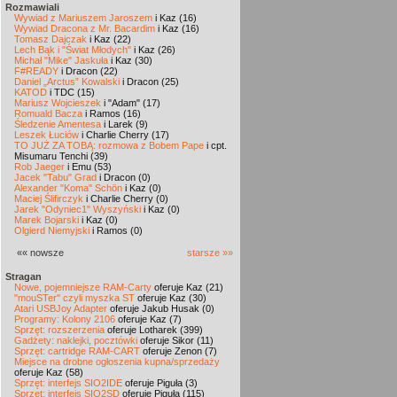
Rozmawiali
Wywiad z Mariuszem Jaroszem
i Kaz (16)
Wywiad Dracona z Mr. Bacardim
i Kaz (16)
Tomasz Dajczak
i Kaz (22)
Lech Bąk i "Świat Młodych"
i Kaz (26)
Michał "Mike" Jaskuła
i Kaz (30)
F#READY
i Dracon (22)
Daniel „Arctus” Kowalski
i Dracon (25)
KATOD
i TDC (15)
Mariusz Wojcieszek
i "Adam" (17)
Romuald Bacza
i Ramos (16)
Śledzenie Amentesa
i Larek (9)
Leszek Łuciów
i Charlie Cherry (17)
TO JUŻ ZA TOBĄ: rozmowa z Bobem Pape
i cpt.
Misumaru Tenchi (39)
Rob Jaeger
i Emu (53)
Jacek "Tabu" Grad
i Dracon (0)
Alexander "Koma" Schön
i Kaz (0)
Maciej Ślifirczyk
i Charlie Cherry (0)
Jarek "Odyniec1" Wyszyński
i Kaz (0)
Marek Bojarski
i Kaz (0)
Olgierd Niemyjski
i Ramos (0)
«« nowsze
starsze »»
Stragan
Nowe, pojemniejsze RAM-Carty
oferuje Kaz (21)
"mouSTer" czyli myszka ST
oferuje Kaz (30)
Atari USBJoy Adapter
oferuje Jakub Husak (0)
Programy: Kolony 2106
oferuje Kaz (7)
Sprzęt: rozszerzenia
oferuje Lotharek (399)
Gadżety: naklejki, pocztówki
oferuje Sikor (11)
Sprzęt: cartridge RAM-CART
oferuje Zenon (7)
Miejsce na drobne ogłoszenia kupna/sprzedaży
oferuje Kaz (58)
Sprzęt: interfejs SIO2IDE
oferuje Piguła (3)
Sprzęt: interfejs SIO2SD
oferuje Piguła (115)