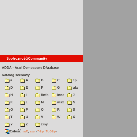
Społeczność/Community
ADDA - Atari Demoscene DAtabase
Katalog scenowy
#
A
B
C
cp
D
E
F
G
gfx
H
I
!info
inne
J
K
L
M
msx
N
O
P
Q
R
S
T
U
V
W
X
Y
Z
ziny
Całość
,
md5
sha
(
7-Zip
,
TUGZip
)