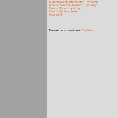
Organizowanie imprez Atari - dyskusja
Atari demoscene database - dyskusja
Colony Mobile - dyskusja
Colony Mobile - projekt
Statystyki
Nowinki
tworzone dzięki
CuteNews