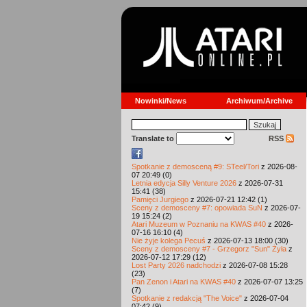
Nowinki/News
Archiwum/Archive
Translate to
RSS
Spotkanie z demosceną #9: STeel/Tori
z 2026-08-
07 20:49 (0)
Letnia edycja Silly Venture 2026
z 2026-07-31
15:41 (38)
Pamięci Jurgiego
z 2026-07-21 12:42 (1)
Sceny z demosceny #7: opowiada SuN
z 2026-07-
19 15:24 (2)
Atari Muzeum w Poznaniu na KWAS #40
z 2026-
07-16 16:10 (4)
Nie żyje kolega Pecuś
z 2026-07-13 18:00 (30)
Sceny z demosceny #7 - Grzegorz "Sun" Żyła
z
2026-07-12 17:29 (12)
Lost Party 2026 nadchodzi
z 2026-07-08 15:28
(23)
Pan Zenon i Atari na KWAS #40
z 2026-07-07 13:25
(7)
Spotkanie z redakcją "The Voice"
z 2026-07-04
07:42 (9)