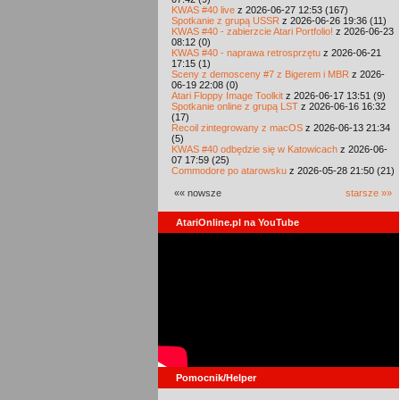
KWAS #40 live
z 2026-06-27 12:53 (167)
Spotkanie z grupą USSR
z 2026-06-26 19:36 (11)
KWAS #40 - zabierzcie Atari Portfolio!
z 2026-06-23
08:12 (0)
KWAS #40 - naprawa retrosprzętu
z 2026-06-21
17:15 (1)
Sceny z demosceny #7 z Bigerem i MBR
z 2026-
06-19 22:08 (0)
Atari Floppy Image Toolkit
z 2026-06-17 13:51 (9)
Spotkanie online z grupą LST
z 2026-06-16 16:32
(17)
Recoil zintegrowany z macOS
z 2026-06-13 21:34
(5)
KWAS #40 odbędzie się w Katowicach
z 2026-06-
07 17:59 (25)
Commodore po atarowsku
z 2026-05-28 21:50 (21)
«« nowsze
starsze »»
AtariOnline.pl na YouTube
Pomocnik/Helper