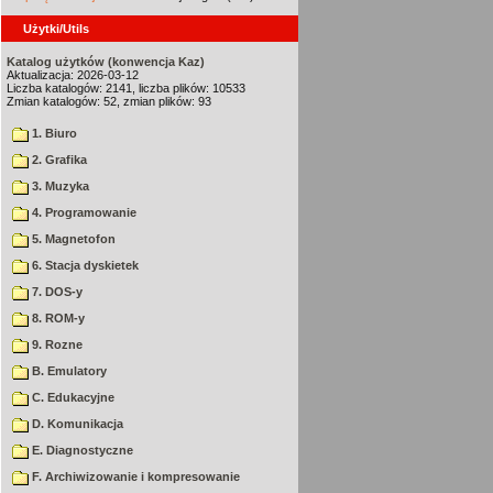
Użytki/Utils
Katalog użytków (konwencja Kaz)
Aktualizacja: 2026-03-12
Liczba katalogów: 2141, liczba plików: 10533
Zmian katalogów: 52, zmian plików: 93
1. Biuro
2. Grafika
3. Muzyka
4. Programowanie
5. Magnetofon
6. Stacja dyskietek
7. DOS-y
8. ROM-y
9. Rozne
B. Emulatory
C. Edukacyjne
D. Komunikacja
E. Diagnostyczne
F. Archiwizowanie i kompresowanie