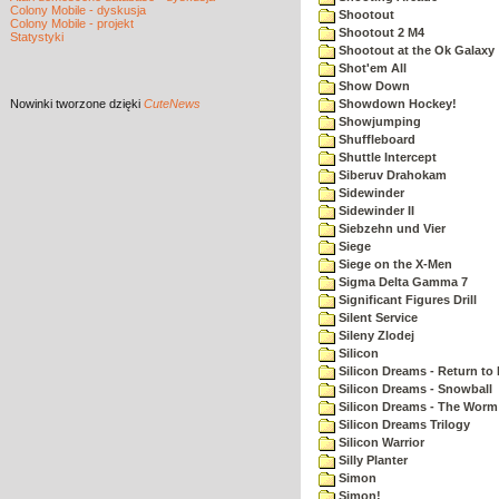
Colony Mobile - dyskusja
Shootout
Colony Mobile - projekt
Shootout 2 M4
Statystyki
Shootout at the Ok Galaxy
Shot'em All
Show Down
Nowinki
tworzone dzięki
CuteNews
Showdown Hockey!
Showjumping
Shuffleboard
Shuttle Intercept
Siberuv Drahokam
Sidewinder
Sidewinder II
Siebzehn und Vier
Siege
Siege on the X-Men
Sigma Delta Gamma 7
Significant Figures Drill
Silent Service
Sileny Zlodej
Silicon
Silicon Dreams - Return to
Silicon Dreams - Snowball
Silicon Dreams - The Worm 
Silicon Dreams Trilogy
Silicon Warrior
Silly Planter
Simon
Simon!