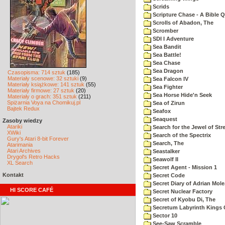
Scrids
Scripture Chase - A Bible Q
Scrolls of Abadon, The
Scromber
SDI I Adventure
Sea Bandit
Sea Battle!
Sea Chase
Sea Dragon
Czasopisma: 714 sztuk
(185)
Materiały scenowe: 32 sztuki
(9)
Sea Falcon IV
Materiały książkowe: 141 sztuk
(55)
Sea Fighter
Materiały firmowe: 27 sztuk
(20)
Sea Horse Hide'n Seek
Materiały o grach: 351 sztuk
(211)
Spiżarnia Voya na Chomikuj.pl
Sea of Zirun
Bajtek Redux
Seafox
Seaquest
Zasoby wiedzy
Atariki
Search for the Jewel of Str
XWiki
Search of the Spectrix
Gury's Atari 8-bit Forever
Search, The
Atarimania
Atari Archives
Seastalker
Drygol's Retro Hacks
Seawolf II
XL Search
Secret Agent - Mission 1
Kontakt
Secret Code
Secret Diary of Adrian Mole
HI SCORE CAFÉ
Secret Nuclear Factory
Secret of Kyobu Di, The
Secretum Labyrinth Kings 
Sector 10
See-Saw Scramble