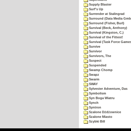
Supply Blaster
Surf's Up
Surrender at Stalingrad
Surround (Data Media Gmb
Surround (Fisher, Burl)
Survival (Beck, Anthony)
Survival (Kingston, C.)
Survival of the Fittest!
Survival (Task Force Game
Survive
Survivor
Survivors, The
Suspect
Suspended
Swamp Chomp
Swapz
Swarm
SWAY
Sylvester Adventure, Das
Symbolism
Syn Boga Wiatru
Synch
Syntron
Szalone Dżdżownice
Szalone Miasto
Szybki Bill