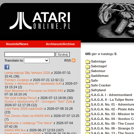
Nowinki/News
Archiwum/Archive
685
gier w katalogu
S
:
Translate to
RSS
Sabotage
Sabotage!
Saboteur
Letnia edycja Silly Venture 2026
z 2026-07-31
Saddleman
15:41 (36)
Pamięci Jurgiego
z 2026-07-21 12:42 (1)
Safe
Sceny z demosceny #7: opowiada SuN
z 2026-07-
Safe Cracker
19 15:24 (2)
Safryland
Atari Muzeum w Poznaniu na KWAS #40
z 2026-
07-16 16:10 (4)
S.A.G.A. I - Adventureland
Nie żyje kolega Pecuś
z 2026-07-13 18:00 (30)
S.A.G.A. II - La Tulipe Noire
Sceny z demosceny #7 - Grzegorz "Sun" Żyła
z
S.A.G.A. No. 01 - Adventur
2026-07-12 17:29 (12)
Lost Party 2026 nadchodzi
z 2026-07-08 15:28
S.A.G.A. No. 02 - Pirate Ad
(23)
S.A.G.A. No. 03 - Mission I
Pan Zenon i Atari na KWAS #40
z 2026-07-07 13:25
S.A.G.A. No. 04 - Voodoo C
(7)
Spotkanie z redakcją "The Voice"
z 2026-07-04
S.A.G.A. No. 05 - The Coun
07:42 (9)
S.A.G.A. No. 06 - Strange 
KWAS #40 live
z 2026-06-27 12:53 (167)
S.A.G.A. No. 13 - The Sorce
Spotkanie z grupą USSR
z 2026-06-26 19:36 (11)