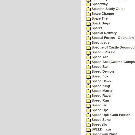
Spaceway
Spanish Study Guide
Spare Change
Spare Tire
Spark Bugs
Sparkz
Special Delivery
Special Forces - Operation 
Spectipede
Spectre of Castle Doomroc
Speed - Puzzle
Speed Ace
Speed Ace (Callisto Compu
Speed Ball
Speed Demon
Speed Fox
Speed Hawk
Speed King
Speed Matter
Speed Racer
Speed Run
Speed Ski
Speed Up!
Speed Up!! Gold Edition
Speed Zone
Speedello
SPEEDmaza
Speedway Blast