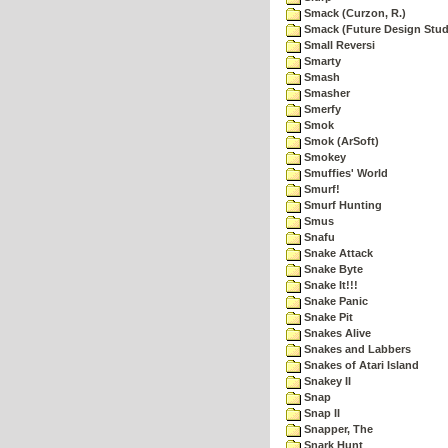
Smack (Curzon, R.)
Smack (Future Design Stud
Small Reversi
Smarty
Smash
Smasher
Smerfy
Smok
Smok (ArSoft)
Smokey
Smuffies' World
Smurf!
Smurf Hunting
Smus
Snafu
Snake Attack
Snake Byte
Snake It!!!
Snake Panic
Snake Pit
Snakes Alive
Snakes and Labbers
Snakes of Atari Island
Snakey II
Snap
Snap II
Snapper, The
Snark Hunt