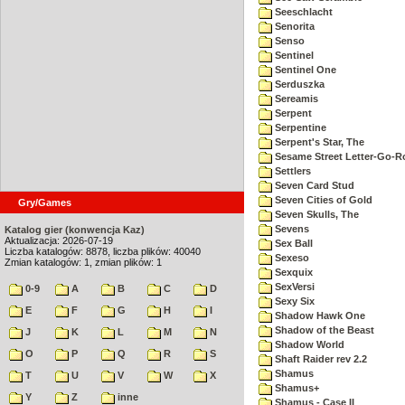
Seeschlacht
Senorita
Senso
Sentinel
Sentinel One
Serduszka
Sereamis
Serpent
Serpentine
Serpent's Star, The
Sesame Street Letter-Go-
Settlers
Seven Card Stud
Seven Cities of Gold
Gry/Games
Seven Skulls, The
Sevens
Katalog gier (konwencja Kaz)
Aktualizacja: 2026-07-19
Sex Ball
Liczba katalogów: 8878, liczba plików: 40040
Sexeso
Zmian katalogów: 1, zmian plików: 1
Sexquix
SexVersi
0-9
A
B
C
D
Sexy Six
E
F
G
H
I
Shadow Hawk One
Shadow of the Beast
J
K
L
M
N
Shadow World
O
P
Q
R
S
Shaft Raider rev 2.2
Shamus
T
U
V
W
X
Shamus+
Y
Z
inne
Shamus - Case II