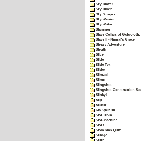
Sky Blazer
Sky Diver!
Sky Scraper
Sky Warrior
Sky Writer
Slammer
Slave Cellars of Golgoloth,
Slave II - Nimral's Grace
Sleazy Adventure
Sleuth
Slice
Slide
Slide Ten
Slider
Slimaci
Slime
Slingshot
Slingshot Construction Set
Slinky!
Slip
Slither
Slo-Quiz 4k
Slot Trivia
Slot-Machine
Slots
Slovenian Quiz
Sludge
Slurp