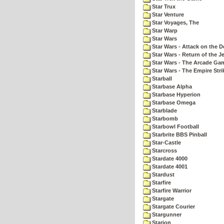
Star Trux
Star Venture
Star Voyages, The
Star Warp
Star Wars
Star Wars - Attack on the D
Star Wars - Return of the Je
Star Wars - The Arcade Ga
Star Wars - The Empire Str
Starball
Starbase Alpha
Starbase Hyperion
Starbase Omega
Starblade
Starbomb
Starbowl Football
Starbrite BBS Pinball
Star-Castle
Starcross
Stardate 4000
Stardate 4001
Stardust
Starfire
Starfire Warrior
Stargate
Stargate Courier
Stargunner
Starion