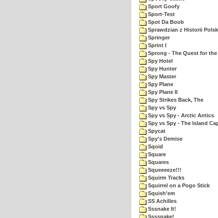
Sport Goofy
Sport-Test
Spot Da Boob
Sprawdzian z Historii Polsk
Springer
Sprint I
Sprong - The Quest for the
Spy Hotel
Spy Hunter
Spy Master
Spy Plane
Spy Plane II
Spy Strikes Back, The
Spy vs Spy
Spy vs Spy - Arctic Antics
Spy vs Spy - The Island Ca
Spycat
Spy's Demise
Sqoid
Square
Squares
Squeeeeze!!!
Squirm Tracks
Squirrel on a Pogo Stick
Squish'em
SS Achilles
Sssnake It!
Ssssnake!