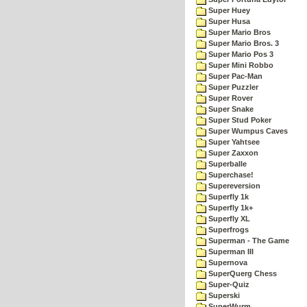
Super Huey
Super Husa
Super Mario Bros
Super Mario Bros. 3
Super Mario Pos 3
Super Mini Robbo
Super Pac-Man
Super Puzzler
Super Rover
Super Snake
Super Stud Poker
Super Wumpus Caves
Super Yahtsee
Super Zaxxon
Superballe
Superchase!
Supereversion
Superfly 1k
Superfly 1k+
Superfly XL
Superfrogs
Superman - The Game
Superman III
Supernova
SuperQuerg Chess
Super-Quiz
Superski
SuperWurm