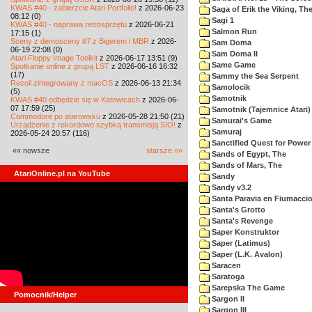
KWAS #40 - zabierzcie Atari Portfolio!
z 2026-06-23
Saga of Erik the Viking, Th
08:12 (0)
Sagi 1
KWAS #40 - naprawa retrosprzętu
z 2026-06-21
Salmon Run
17:15 (1)
Sceny z demosceny #7 z Bigerem i MBR
z 2026-
Sam Doma
06-19 22:08 (0)
Sam Doma II
Atari Floppy Image Toolkit
z 2026-06-17 13:51 (9)
Same Game
Spotkanie online z grupą LST
z 2026-06-16 16:32
(17)
Sammy the Sea Serpent
Recoil zintegrowany z macOS
z 2026-06-13 21:34
Samolocik
(5)
Samotnik
KWAS #40 odbędzie się w Katowicach
z 2026-06-
07 17:59 (25)
Samotnik (Tajemnice Atari)
Commodore po atarowsku
z 2026-05-28 21:50 (21)
Samurai's Game
Urządzenie z rekordowo szybką transmisją SIO!
z
Samuraj
2026-05-24 20:57 (116)
Sanctified Quest for Power
«« nowsze
starsze »»
Sands of Egypt, The
Sands of Mars, The
AtariOnline.pl na YouTube
Sandy
Sandy v3.2
Santa Paravia en Fiumacci
Santa's Grotto
Santa's Revenge
Saper Konstruktor
Saper (Latimus)
Saper (L.K. Avalon)
Saracen
Saratoga
Sarepska The Game
Pomocnik/Helper
Sargon II
Sargon III