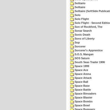
Solitario
Solltaire
Solltaire (SoftSide Publicat
Solo
Solo Flight
Solo Flight - Second Editio
Son of Rockford, The
Sonar Search
Sonic Death
Sons of Liberty
Sop
Sorcerer
Sorcerer's Apprentice
S.O.S. Mangan
SOS Saturn
South Seas Trader 1906
Space 1999
Space Ace
Space Arena
Space Attack
Space Ball
Space Base
Space Battle
Space Binvaders
Space Blaster
Space Bombs
Space Bowl
Space Bumpers