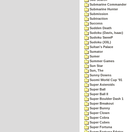
Submarine Commander
Submarine Hunter
Submission
Subtraction
Success
Sudden Death
Sudoku (Davis, Isaac)
Sudoku SweeP
Sudoku (XXL)
Sultan's Palace
Sumator
Sumer
Summer Games
Sun Star
Sun, The
Sunny Downs
Suomi World Cup '91
Super Asteroids
Super Ball
Super Ball II
Super Boulder Dash 1
Super Breakout
Super Bunny
Super Clown
Super Cobra
Super Cubes
Super Fortuna
Super Fortuna Edytor