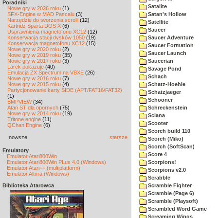
Poradniki
Satalite
Nowe gry w 2026 roku
(1)
SFX-Engine w MAD Pascalu
(3)
Satan's Hollow
Narzędzie do tworzenia scrolli
(12)
Satellite
Kartridż Sparta DOS X
(6)
Saucer
Usprawnienia magnetofonu XC12
(12)
Konserwacja stacji dysków 1050
(19)
Saucer Adventure
Konserwacja magnetofonu XC12
(15)
Saucer Formation
Nowe gry w 2020 roku
(2)
Saucer Launch
Nowe gry w 2019 roku
(35)
Nowe gry w 2017 roku
(3)
Saucerian
Larek pokazuje
(40)
Savage Pond
Emulacja ZX Spectrum na VBXE
(26)
Schach
Nowe gry w 2016 roku
(7)
Nowe gry w 2015 roku
(4)
Schatz-Hoehle
Partycjonowanie karty SIDE (APT/FAT16/FAT32)
Schatzjaeger
(1)
Schooner
BMPVIEW
(34)
Atari ST dla opornych
(75)
Schreckenstein
Nowe gry w 2014 roku
(19)
Sciana
Tritone engine
(11)
Scooter
QChan Engine
(6)
Scorch build 110
nowsze
starsze
Scorch (Miko)
Scorch (SoftScan)
Emulatory
Score 4
Emulator Atari800Win
Emulator Atari800Win PLus 4.0 (Windows)
Scorpions!
Emulator Atari++ (multiplatform)
Scorpions v2.0
Emulator Altirra (Windows)
Scrabble
Biblioteka Atarowca
Scramble Fighter
Scramble (Page 6)
Scramble (Playsoft)
Scrambled Word Game
Screaming Wings