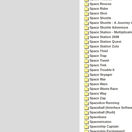
Space Rescue
Space Rider
Space Shot
Space Shuttle
Space Shuttle - A Journey 
Space Shuttle Adventure
Space Station - Multiplicat
Space Station 2048
Space Station Quest
Space Station Zulu
Space Thief
Space Trap
Space Travel
Space Trek
Space Trouble II
Space Voyager
Space War
Space Wars
Space Waste Race
Space Way
Space Zap
SpaceAce Running
Spaceball (Interface Softwa
Spaceball (Rudi)
Spacebase
Spacemission
Spaceship Captain
Spaceship Excitement!