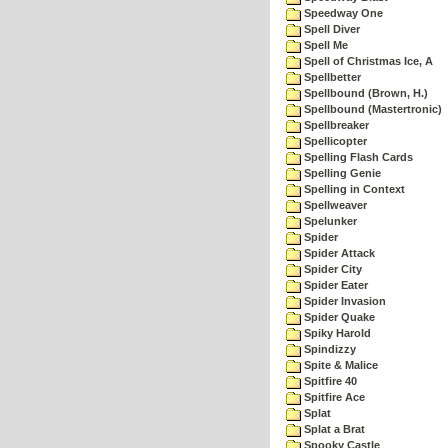
Speedway One
Spell Diver
Spell Me
Spell of Christmas Ice, A
Spellbetter
Spellbound (Brown, H.)
Spellbound (Mastertronic)
Spellbreaker
Spellicopter
Spelling Flash Cards
Spelling Genie
Spelling in Context
Spellweaver
Spelunker
Spider
Spider Attack
Spider City
Spider Eater
Spider Invasion
Spider Quake
Spiky Harold
Spindizzy
Spite & Malice
Spitfire 40
Spitfire Ace
Splat
Splat a Brat
Spooky Castle