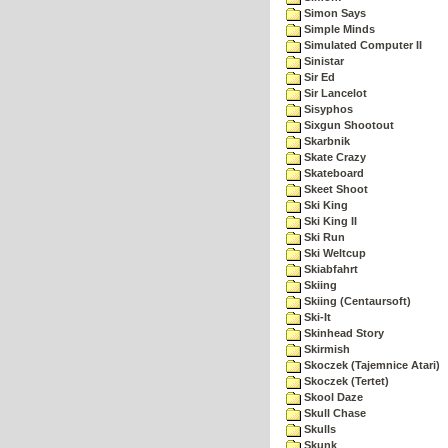
Simon Says
Simple Minds
Simulated Computer II
Sinistar
Sir Ed
Sir Lancelot
Sisyphos
Sixgun Shootout
Skarbnik
Skate Crazy
Skateboard
Skeet Shoot
Ski King
Ski King II
Ski Run
Ski Weltcup
Skiabfahrt
Skiing
Skiing (Centaursoft)
Ski-It
Skinhead Story
Skirmish
Skoczek (Tajemnice Atari)
Skoczek (Tertet)
Skool Daze
Skull Chase
Skulls
Skunk