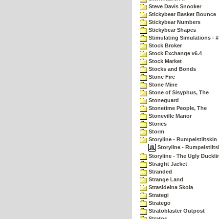
Steve Davis Snooker
Stickybear Basket Bounce
Stickybear Numbers
Stickybear Shapes
Stimulating Simulations - #
Stock Broker
Stock Exchange v6.4
Stock Market
Stocks and Bonds
Stone Fire
Stone Mine
Stone of Sisyphus, The
Stoneguard
Stonetime People, The
Stoneville Manor
Stories
Storm
Storyline - Rumpelstiltskin
Storyline - Rumpelstilts
Storyline - The Ugly Duckli
Straight Jacket
Stranded
Strange Land
Strasidelna Skola
Strategi
Stratego
Stratoblaster Outpost
Stratos