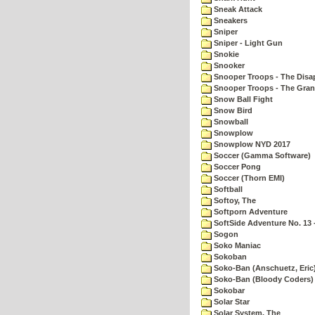
Sneak Attack
Sneakers
Sniper
Sniper - Light Gun
Snokie
Snooker
Snooper Troops - The Disa
Snooper Troops - The Gran
Snow Ball Fight
Snow Bird
Snowball
Snowplow
Snowplow NYD 2017
Soccer (Gamma Software)
Soccer Pong
Soccer (Thorn EMI)
Softball
Softoy, The
Softporn Adventure
SoftSide Adventure No. 13 
Sogon
Soko Maniac
Sokoban
Soko-Ban (Anschuetz, Eric
Soko-Ban (Bloody Coders)
Sokobar
Solar Star
Solar System, The