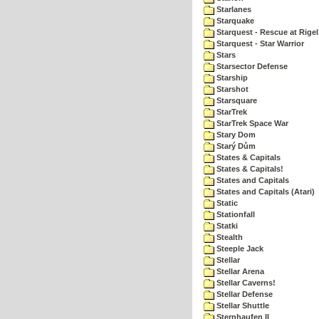
Starlanes
Starquake
Starquest - Rescue at Rigel
Starquest - Star Warrior
Stars
Starsector Defense
Starship
Starshot
Starsquare
StarTrek
StarTrek Space War
Stary Dom
Starý Dům
States & Capitals
States & Capitals!
States and Capitals
States and Capitals (Atari)
Static
Stationfall
Statki
Stealth
Steeple Jack
Stellar
Stellar Arena
Stellar Caverns!
Stellar Defense
Stellar Shuttle
Sternhaufen II