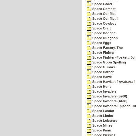
Space Cadet
Space Combat
Space Conflict
Space Conflict II
Space Cowboy
Space Craft
Space Dodger
Space Dungeon
Space Eggs
Space Factory, The
Space Fighter
Space Fighter (Foskett, Jo
Space Goon Spelling
Space Gunner
Space Harrier
Space Hawk
Space Hawks of Avabana 4
Space Hunt
Space Invaders
Space Invaders (5200)
Space Invaders (Atari)
Space Invaders Episode 20
Space Lander
Space Limbo
Space Lobsters
Space Mines
Space Panic
Space Pussies