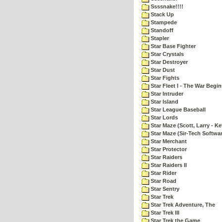
Ssssnake!!!!
Stack Up
Stampede
Standoff
Stapler
Star Base Fighter
Star Crystals
Star Destroyer
Star Dust
Star Fights
Star Fleet I - The War Begin
Star Intruder
Star Island
Star League Baseball
Star Lords
Star Maze (Scott, Larry - Ke
Star Maze (Sir-Tech Softwa
Star Merchant
Star Protector
Star Raiders
Star Raiders II
Star Rider
Star Road
Star Sentry
Star Trek
Star Trek Adventure, The
Star Trek III
Star Trek the Game