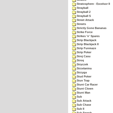
Stratosphere - Excelsor II
Strayball
Strayball 2
Strayball S
Street Attack
Streets
Strictly Gone Bananas
Strike Force
Strikes 'n' Spares
Strip Blackjack
Strip Blackjack II
Strip Funmaze
Strip Poker
Stroj Casu
Stroq
Stryczek
Strzelanina
Strzyga
Stud Poker
Stun Trap
Stunt Car Racer
Stunt Clown
Stunt Man
Sub
Sub Attack
Sub Chase
Sub II
Sub Search