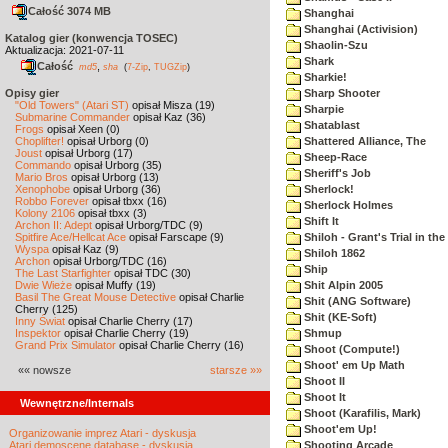
Całość 3074 MB
Shanghai
Shanghai (Activision)
Katalog gier (konwencja TOSEC)
Shaolin-Szu
Aktualizacja: 2021-07-11
Shark
Całość
,
md5
sha
(
7-Zip
,
TUGZip
)
Sharkie!
Opisy gier
Sharp Shooter
"Old Towers" (Atari ST)
opisał Misza (19)
Sharpie
Submarine Commander
opisał Kaz (36)
Shatablast
Frogs
opisał Xeen (0)
Choplifter!
opisał Urborg (0)
Shattered Alliance, The
Joust
opisał Urborg (17)
Sheep-Race
Commando
opisał Urborg (35)
Sheriff's Job
Mario Bros
opisał Urborg (13)
Xenophobe
opisał Urborg (36)
Sherlock!
Robbo Forever
opisał tbxx (16)
Sherlock Holmes
Kolony 2106
opisał tbxx (3)
Shift It
Archon II: Adept
opisał Urborg/TDC (9)
Spitfire Ace/Hellcat Ace
opisał Farscape (9)
Shiloh - Grant's Trial in th
Wyspa
opisał Kaz (9)
Shiloh 1862
Archon
opisał Urborg/TDC (16)
Ship
The Last Starfighter
opisał TDC (30)
Dwie Wieże
opisał Muffy (19)
Shit Alpin 2005
Basil The Great Mouse Detective
opisał Charlie
Shit (ANG Software)
Cherry (125)
Shit (KE-Soft)
Inny Świat
opisał Charlie Cherry (17)
Inspektor
opisał Charlie Cherry (19)
Shmup
Grand Prix Simulator
opisał Charlie Cherry (16)
Shoot (Compute!)
Shoot' em Up Math
«« nowsze
starsze »»
Shoot II
Shoot It
Wewnętrzne/Internals
Shoot (Karafilis, Mark)
Shoot'em Up!
Organizowanie imprez Atari - dyskusja
Atari demoscene database - dyskusja
Shooting Arcade