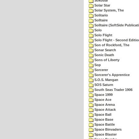
Sokobar
Solar Star
Solar System, The
Solitario
Solltaire
Solltaire (SoftSide Publicat
Solo
Solo Flight
Solo Flight - Second Editio
Son of Rockford, The
Sonar Search
Sonic Death
Sons of Liberty
Sop
Sorcerer
Sorcerer's Apprentice
S.O.S. Mangan
SOS Saturn
South Seas Trader 1906
Space 1999
Space Ace
Space Arena
Space Attack
Space Ball
Space Base
Space Battle
Space Binvaders
Space Blaster