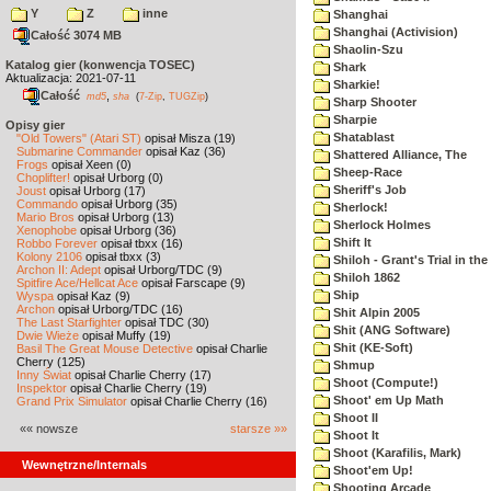
Y
Z
inne
Shanghai
Shanghai (Activision)
Całość 3074 MB
Shaolin-Szu
Katalog gier (konwencja TOSEC)
Shark
Aktualizacja: 2021-07-11
Sharkie!
Całość
,
md5
sha
(
7-Zip
,
TUGZip
)
Sharp Shooter
Sharpie
Opisy gier
Shatablast
"Old Towers" (Atari ST)
opisał Misza (19)
Submarine Commander
opisał Kaz (36)
Shattered Alliance, The
Frogs
opisał Xeen (0)
Sheep-Race
Choplifter!
opisał Urborg (0)
Sheriff's Job
Joust
opisał Urborg (17)
Commando
opisał Urborg (35)
Sherlock!
Mario Bros
opisał Urborg (13)
Sherlock Holmes
Xenophobe
opisał Urborg (36)
Shift It
Robbo Forever
opisał tbxx (16)
Kolony 2106
opisał tbxx (3)
Shiloh - Grant's Trial in th
Archon II: Adept
opisał Urborg/TDC (9)
Shiloh 1862
Spitfire Ace/Hellcat Ace
opisał Farscape (9)
Ship
Wyspa
opisał Kaz (9)
Archon
opisał Urborg/TDC (16)
Shit Alpin 2005
The Last Starfighter
opisał TDC (30)
Shit (ANG Software)
Dwie Wieże
opisał Muffy (19)
Shit (KE-Soft)
Basil The Great Mouse Detective
opisał Charlie
Cherry (125)
Shmup
Inny Świat
opisał Charlie Cherry (17)
Shoot (Compute!)
Inspektor
opisał Charlie Cherry (19)
Shoot' em Up Math
Grand Prix Simulator
opisał Charlie Cherry (16)
Shoot II
«« nowsze
starsze »»
Shoot It
Shoot (Karafilis, Mark)
Wewnętrzne/Internals
Shoot'em Up!
Shooting Arcade