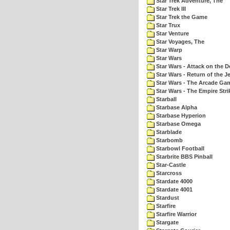
Star Trek Adventure, The
Star Trek III
Star Trek the Game
Star Trux
Star Venture
Star Voyages, The
Star Warp
Star Wars
Star Wars - Attack on the D
Star Wars - Return of the Je
Star Wars - The Arcade Ga
Star Wars - The Empire Str
Starball
Starbase Alpha
Starbase Hyperion
Starbase Omega
Starblade
Starbomb
Starbowl Football
Starbrite BBS Pinball
Star-Castle
Starcross
Stardate 4000
Stardate 4001
Stardust
Starfire
Starfire Warrior
Stargate