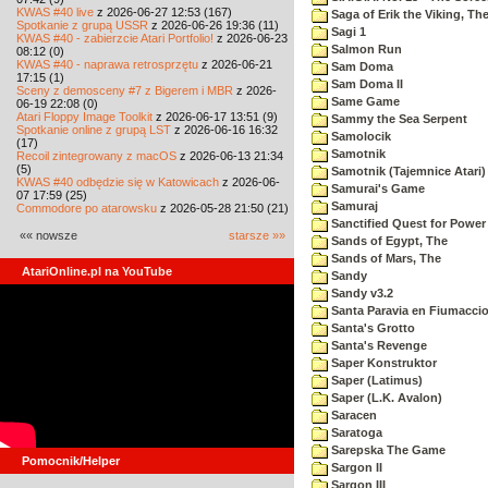
KWAS #40 live
z 2026-06-27 12:53 (167)
Saga of Erik the Viking, Th
Spotkanie z grupą USSR
z 2026-06-26 19:36 (11)
Sagi 1
KWAS #40 - zabierzcie Atari Portfolio!
z 2026-06-23
Salmon Run
08:12 (0)
KWAS #40 - naprawa retrosprzętu
z 2026-06-21
Sam Doma
17:15 (1)
Sam Doma II
Sceny z demosceny #7 z Bigerem i MBR
z 2026-
Same Game
06-19 22:08 (0)
Atari Floppy Image Toolkit
z 2026-06-17 13:51 (9)
Sammy the Sea Serpent
Spotkanie online z grupą LST
z 2026-06-16 16:32
Samolocik
(17)
Samotnik
Recoil zintegrowany z macOS
z 2026-06-13 21:34
(5)
Samotnik (Tajemnice Atari)
KWAS #40 odbędzie się w Katowicach
z 2026-06-
Samurai's Game
07 17:59 (25)
Samuraj
Commodore po atarowsku
z 2026-05-28 21:50 (21)
Sanctified Quest for Power
«« nowsze
starsze »»
Sands of Egypt, The
Sands of Mars, The
AtariOnline.pl na YouTube
Sandy
Sandy v3.2
Santa Paravia en Fiumacci
Santa's Grotto
Santa's Revenge
Saper Konstruktor
Saper (Latimus)
Saper (L.K. Avalon)
Saracen
Saratoga
Sarepska The Game
Pomocnik/Helper
Sargon II
Sargon III