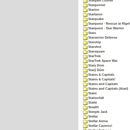
Stargate Courier
Stargunner
Starion
Starlanes
Starquake
Starquest - Rescue at Rigel
Starquest - Star Warrior
Stars
Starsector Defense
Starship
Starshot
Starsquare
StarTrek
StarTrek Space War
Stary Dom
Starý Dům
States & Capitals
States & Capitals!
States and Capitals
States and Capitals (Atari)
Static
Stationfall
Statki
Stealth
Steeple Jack
Stellar
Stellar Arena
Stellar Caverns!