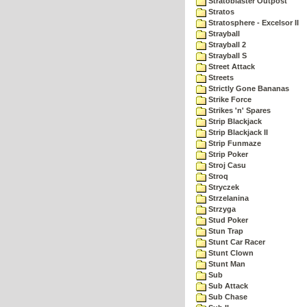
Stratoblaster Outpost
Stratos
Stratosphere - Excelsor II
Strayball
Strayball 2
Strayball S
Street Attack
Streets
Strictly Gone Bananas
Strike Force
Strikes 'n' Spares
Strip Blackjack
Strip Blackjack II
Strip Funmaze
Strip Poker
Stroj Casu
Stroq
Stryczek
Strzelanina
Strzyga
Stud Poker
Stun Trap
Stunt Car Racer
Stunt Clown
Stunt Man
Sub
Sub Attack
Sub Chase