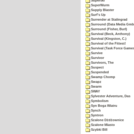
Superski
SuperWurm
Supply Blaster
Surf's Up
Surrender at Stalingrad
Surround (Data Media Gmb
Surround (Fisher, Burl)
Survival (Beck, Anthony)
Survival (Kingston, C.)
Survival of the Fittest!
Survival (Task Force Game
Survive
Survivor
Survivors, The
Suspect
Suspended
Swamp Chomp
Swapz
Swarm
SWAY
Sylvester Adventure, Das
Symbolism
Syn Boga Wiatru
Synch
Syntron
Szalone Dżdżownice
Szalone Miasto
Szybki Bill