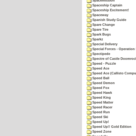
Spacemission
Spaceship Captain
Spaceship Excitement!
Spaceway
Spanish Study Guide
Spare Change
Spare Tire
Spark Bugs
Sparkz
Special Delivery
Special Forces - Operation 
Spectipede
Spectre of Castle Doomroc
Speed - Puzzle
Speed Ace
Speed Ace (Callisto Compu
Speed Ball
Speed Demon
Speed Fox
Speed Hawk
Speed King
Speed Matter
Speed Racer
Speed Run
Speed Ski
Speed Up!
Speed Up!! Gold Edition
Speed Zone