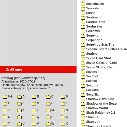
Seeschlacht
Senorita
Senso
Sentinel
Sentinel One
Serduszka
Sereamis
Serpent
Serpentine
Serpent's Star, The
Sesame Street Letter-Go-
Settlers
Seven Card Stud
Seven Cities of Gold
Seven Skulls, The
Gry/Games
Sevens
Sex Ball
Katalog gier (konwencja Kaz)
Sexeso
Aktualizacja: 2026-07-19
Liczba katalogów: 8878, liczba plików: 40040
Sexquix
Zmian katalogów: 1, zmian plików: 1
SexVersi
Sexy Six
0-9
A
B
C
D
Shadow Hawk One
E
F
G
H
I
Shadow of the Beast
Shadow World
J
K
L
M
N
Shaft Raider rev 2.2
O
P
Q
R
S
Shamus
Shamus+
T
U
V
W
X
Shamus - Case II