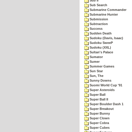
Sub II
Sub Search
Submarine Commander
Submarine Hunter
Submission
Subtraction
Success
Sudden Death
Sudoku (Davis, Isaac)
Sudoku SweeP
Sudoku (XXL)
Sultan's Palace
Sumator
Sumer
Summer Games
Sun Star
Sun, The
Sunny Downs
Suomi World Cup '91
Super Asteroids
Super Ball
Super Ball II
Super Boulder Dash 1
Super Breakout
Super Bunny
Super Clown
Super Cobra
Super Cubes