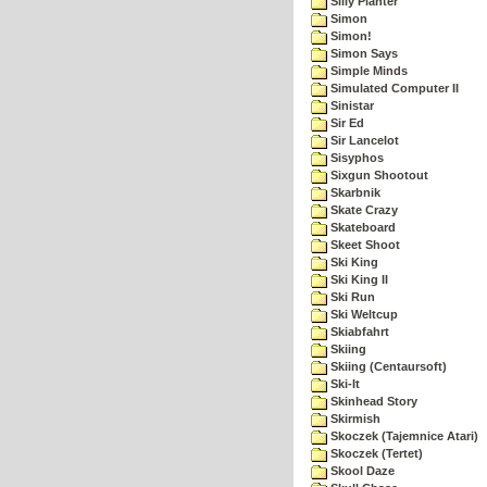
Silly Planter
Simon
Simon!
Simon Says
Simple Minds
Simulated Computer II
Sinistar
Sir Ed
Sir Lancelot
Sisyphos
Sixgun Shootout
Skarbnik
Skate Crazy
Skateboard
Skeet Shoot
Ski King
Ski King II
Ski Run
Ski Weltcup
Skiabfahrt
Skiing
Skiing (Centaursoft)
Ski-It
Skinhead Story
Skirmish
Skoczek (Tajemnice Atari)
Skoczek (Tertet)
Skool Daze