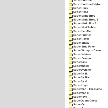
Super Fortuna
Super Fortuna Edytor
Super Huey
Super Husa
Super Mario Bros
Super Mario Bros. 3
Super Mario Pos 3
Super Mini Robbo
Super Pac-Man
Super Puzzler
Super Rover
Super Snake
Super Stud Poker
Super Wumpus Caves
Super Yahtsee
Super Zaxxon
Superballe
Superchase!
Supereversion
Superfly 1k
Superfly 1k+
Superfly XL
Superfrogs
Superman - The Game
Superman III
Supernova
SuperQuerg Chess
Super-Quiz