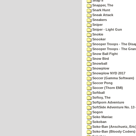
Snap II
Snapper, The
Snark Hunt
Sneak Attack
Sneakers
Sniper
Sniper - Light Gun
Snokie
Snooker
Snooper Troops - The Disa
Snooper Troops - The Gran
Snow Ball Fight
Snow Bird
Snowball
Snowplow
Snowplow NYD 2017
Soccer (Gamma Software)
Soccer Pong
Soccer (Thorn EMI)
Softball
Softoy, The
Softporn Adventure
SoftSide Adventure No. 13 
Sogon
Soko Maniac
Sokoban
Soko-Ban (Anschuetz, Eric
Soko-Ban (Bloody Coders)