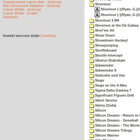
Organizowanie imprez Atari - dyskusja
Shootout
Atari demoscene database - dyskusja
Shootout (-)(Ryan, G.)(U
Colony Mobile - dyskusja
Colony Mobile - projekt
Shootout (-)(Ryan, G.)
Statystyki
Shootout 2 M4
Shootout at the Ok Galaxy
Shot'em All
Show Down
Nowinki
tworzone dzięki
CuteNews
Showdown Hockey!
Showjumping
Shuffleboard
Shuttle Intercept
Siberuv Drahokam
Sidewinder
Sidewinder II
Siebzehn und Vier
Siege
Siege on the X-Men
Sigma Delta Gamma 7
Significant Figures Drill
Silent Service
Sileny Zlodej
Silicon
Silicon Dreams - Return to
Silicon Dreams - Snowball
Silicon Dreams - The Worm 
Silicon Dreams Trilogy
Silicon Warrior