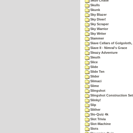
Skull Chase
Skulls
Skunk
Sky Blazer
Sky Diver!
Sky Scraper
Sky Warrior
Sky Writer
Slammer
Slave Cellars of Golgoloth,
Slave II - Nimral's Grace
Sleazy Adventure
Sleuth
Slice
Slide
Slide Ten
Slider
Slimaci
Slime
Slingshot
Slingshot Construction Set
Slinky!
Slip
Slither
Slo-Quiz 4k
Slot Trivia
Slot-Machine
Slots