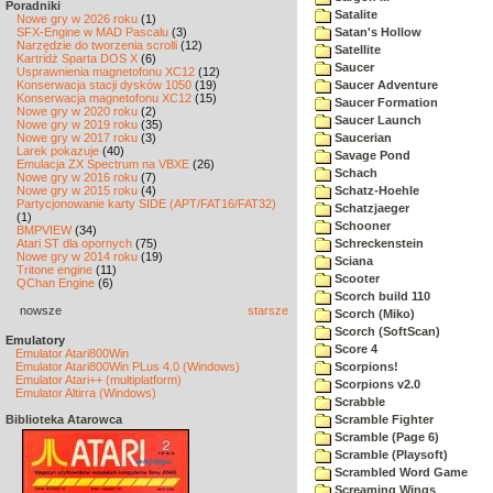
Poradniki
Satalite
Nowe gry w 2026 roku
(1)
SFX-Engine w MAD Pascalu
(3)
Satan's Hollow
Narzędzie do tworzenia scrolli
(12)
Satellite
Kartridż Sparta DOS X
(6)
Saucer
Usprawnienia magnetofonu XC12
(12)
Konserwacja stacji dysków 1050
(19)
Saucer Adventure
Konserwacja magnetofonu XC12
(15)
Saucer Formation
Nowe gry w 2020 roku
(2)
Saucer Launch
Nowe gry w 2019 roku
(35)
Nowe gry w 2017 roku
(3)
Saucerian
Larek pokazuje
(40)
Savage Pond
Emulacja ZX Spectrum na VBXE
(26)
Schach
Nowe gry w 2016 roku
(7)
Nowe gry w 2015 roku
(4)
Schatz-Hoehle
Partycjonowanie karty SIDE (APT/FAT16/FAT32)
Schatzjaeger
(1)
Schooner
BMPVIEW
(34)
Atari ST dla opornych
(75)
Schreckenstein
Nowe gry w 2014 roku
(19)
Sciana
Tritone engine
(11)
Scooter
QChan Engine
(6)
Scorch build 110
nowsze
starsze
Scorch (Miko)
Scorch (SoftScan)
Emulatory
Score 4
Emulator Atari800Win
Emulator Atari800Win PLus 4.0 (Windows)
Scorpions!
Emulator Atari++ (multiplatform)
Scorpions v2.0
Emulator Altirra (Windows)
Scrabble
Biblioteka Atarowca
Scramble Fighter
Scramble (Page 6)
Scramble (Playsoft)
Scrambled Word Game
Screaming Wings