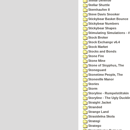
Stellar Defense
Stellar Shuttle
Sternhaufen II
Steve Davis Snooker
Stickybear Basket Bounce
Stickybear Numbers
Stickybear Shapes
Stimulating Simulations - #
Stock Broker
Stock Exchange v6.4
Stock Market
Stocks and Bonds
Stone Fire
Stone Mine
Stone of Sisyphus, The
Stoneguard
Stonetime People, The
Stoneville Manor
Stories
Storm
Storyline - Rumpelstiltskin
Storyline - The Ugly Duckli
Straight Jacket
Stranded
Strange Land
Strasidelna Skola
Strategi
Stratego