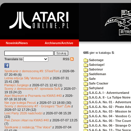
Nowinki/News
Archiwum/Archive
685
gier w katalogu
S
:
Translate to
RSS
Sabotage
Sabotage!
Saboteur
Spotkanie z demosceną #9: STeel/Tori
z 2026-08-
Saddleman
07 20:49 (6)
Letnia edycja Silly Venture 2026
z 2026-07-31
Safe
15:41 (38)
Safe Cracker
Pamięci Jurgiego
z 2026-07-21 12:42 (1)
Safryland
Sceny z demosceny #7: opowiada SuN
z 2026-07-
19 15:24 (2)
S.A.G.A. I - Adventureland
Atari Muzeum w Poznaniu na KWAS #40
z 2026-
S.A.G.A. II - La Tulipe Noire
07-16 16:10 (4)
S.A.G.A. No. 01 - Adventur
Nie żyje kolega Pecuś
z 2026-07-13 18:00 (30)
Sceny z demosceny #7 - Grzegorz "Sun" Żyła
z
S.A.G.A. No. 02 - Pirate Ad
2026-07-12 17:29 (12)
S.A.G.A. No. 03 - Mission I
Lost Party 2026 nadchodzi
z 2026-07-08 15:28
S.A.G.A. No. 04 - Voodoo C
(23)
Pan Zenon i Atari na KWAS #40
z 2026-07-07 13:25
S.A.G.A. No. 05 - The Coun
(7)
S.A.G.A. No. 06 - Strange 
Spotkanie z redakcją "The Voice"
z 2026-07-04
S.A.G.A. No. 13 - The Sorce
07:42 (9)