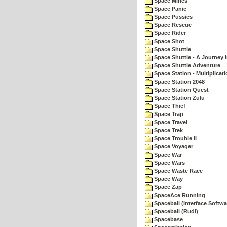
Space Mines
Space Panic
Space Pussies
Space Rescue
Space Rider
Space Shot
Space Shuttle
Space Shuttle - A Journey 
Space Shuttle Adventure
Space Station - Multiplicat
Space Station 2048
Space Station Quest
Space Station Zulu
Space Thief
Space Trap
Space Travel
Space Trek
Space Trouble II
Space Voyager
Space War
Space Wars
Space Waste Race
Space Way
Space Zap
SpaceAce Running
Spaceball (Interface Softwa
Spaceball (Rudi)
Spacebase