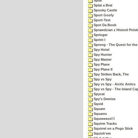
Splat
Splat a Brat
Spooky Castle
Sport Goofy
Sport-Test
Spot Da Boob
Sprawdzian z Historii Polsk
Springer
Sprint I
Sprong - The Quest for the
Spy Hotel
Spy Hunter
Spy Master
Spy Plane
Spy Plane II
Spy Strikes Back, The
Spy vs Spy
Spy vs Spy - Arctic Antics
Spy vs Spy - The Island Ca
Spycat
Spy's Demise
Sqoid
Square
Squares
Squeeeeze!!!
Squirm Tracks
Squirrel on a Pogo Stick
Squish'em