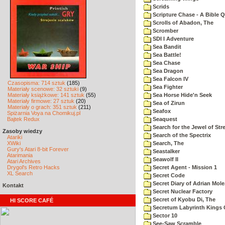
Scrids
Scripture Chase - A Bible Q
Scrolls of Abadon, The
Scromber
SDI I Adventure
Sea Bandit
Sea Battle!
Sea Chase
Sea Dragon
Sea Falcon IV
Czasopisma: 714 sztuk
(185)
Sea Fighter
Materiały scenowe: 32 sztuki
(9)
Materiały książkowe: 141 sztuk
(55)
Sea Horse Hide'n Seek
Materiały firmowe: 27 sztuk
(20)
Sea of Zirun
Materiały o grach: 351 sztuk
(211)
Seafox
Spiżarnia Voya na Chomikuj.pl
Bajtek Redux
Seaquest
Search for the Jewel of Str
Zasoby wiedzy
Search of the Spectrix
Atariki
XWiki
Search, The
Gury's Atari 8-bit Forever
Seastalker
Atarimania
Seawolf II
Atari Archives
Drygol's Retro Hacks
Secret Agent - Mission 1
XL Search
Secret Code
Secret Diary of Adrian Mole
Kontakt
Secret Nuclear Factory
Secret of Kyobu Di, The
HI SCORE CAFÉ
Secretum Labyrinth Kings 
Sector 10
See-Saw Scramble