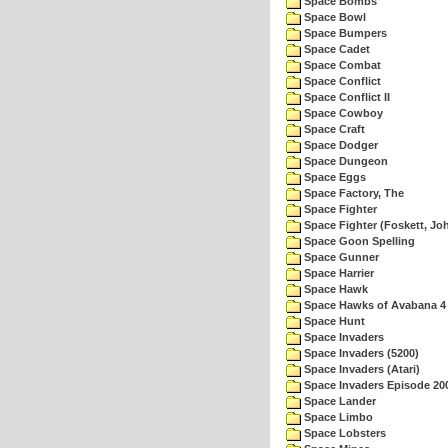
Space Bombs
Space Bowl
Space Bumpers
Space Cadet
Space Combat
Space Conflict
Space Conflict II
Space Cowboy
Space Craft
Space Dodger
Space Dungeon
Space Eggs
Space Factory, The
Space Fighter
Space Fighter (Foskett, Jo
Space Goon Spelling
Space Gunner
Space Harrier
Space Hawk
Space Hawks of Avabana 4
Space Hunt
Space Invaders
Space Invaders (5200)
Space Invaders (Atari)
Space Invaders Episode 20
Space Lander
Space Limbo
Space Lobsters