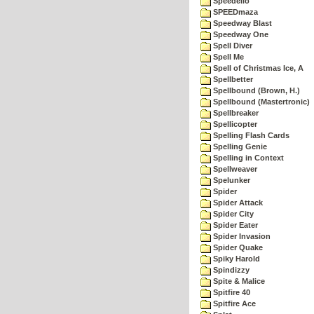
Speedello
SPEEDmaza
Speedway Blast
Speedway One
Spell Diver
Spell Me
Spell of Christmas Ice, A
Spellbetter
Spellbound (Brown, H.)
Spellbound (Mastertronic)
Spellbreaker
Spellicopter
Spelling Flash Cards
Spelling Genie
Spelling in Context
Spellweaver
Spelunker
Spider
Spider Attack
Spider City
Spider Eater
Spider Invasion
Spider Quake
Spiky Harold
Spindizzy
Spite & Malice
Spitfire 40
Spitfire Ace