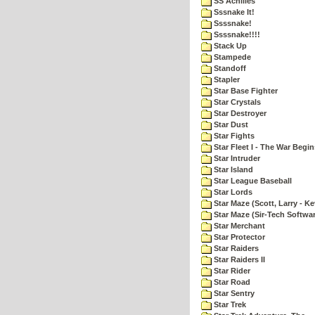
SS Achilles
Sssnake It!
Ssssnake!
Ssssnake!!!!
Stack Up
Stampede
Standoff
Stapler
Star Base Fighter
Star Crystals
Star Destroyer
Star Dust
Star Fights
Star Fleet I - The War Begin
Star Intruder
Star Island
Star League Baseball
Star Lords
Star Maze (Scott, Larry - Ke
Star Maze (Sir-Tech Softwa
Star Merchant
Star Protector
Star Raiders
Star Raiders II
Star Rider
Star Road
Star Sentry
Star Trek