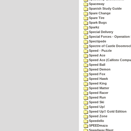
Spaceway
Spanish Study Guide
Spare Change
Spare Tire
Spark Bugs
Sparkz
Special Delivery
Special Forces - Operation 
Spectipede
Spectre of Castle Doomroc
Speed - Puzzle
Speed Ace
Speed Ace (Callisto Compu
Speed Ball
Speed Demon
Speed Fox
Speed Hawk
Speed King
Speed Matter
Speed Racer
Speed Run
Speed Ski
Speed Up!
Speed Up!! Gold Edition
Speed Zone
Speedello
SPEEDmaza
Speedway Blast