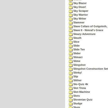
Sky Blazer
Sky Diver!
Sky Scraper
Sky Warrior
Sky Writer
Slammer
Slave Cellars of Golgoloth,
Slave II - Nimral's Grace
Sleazy Adventure
Sleuth
Slice
Slide
Slide Ten
Slider
Slimaci
Slime
Slingshot
Slingshot Construction Set
Slinky!
Slip
Slither
Slo-Quiz 4k
Slot Trivia
Slot-Machine
Slots
Slovenian Quiz
Sludge
Slurp