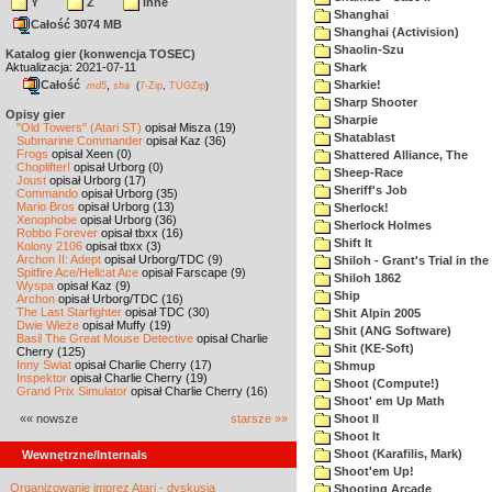
Y
Z
inne
Shanghai
Całość 3074 MB
Shanghai (Activision)
Shaolin-Szu
Katalog gier (konwencja TOSEC)
Aktualizacja: 2021-07-11
Shark
Całość
,
Sharkie!
md5
sha
(
7-Zip
,
TUGZip
)
Sharp Shooter
Opisy gier
Sharpie
"Old Towers" (Atari ST)
opisał Misza (19)
Shatablast
Submarine Commander
opisał Kaz (36)
Frogs
opisał Xeen (0)
Shattered Alliance, The
Choplifter!
opisał Urborg (0)
Sheep-Race
Joust
opisał Urborg (17)
Sheriff's Job
Commando
opisał Urborg (35)
Mario Bros
opisał Urborg (13)
Sherlock!
Xenophobe
opisał Urborg (36)
Sherlock Holmes
Robbo Forever
opisał tbxx (16)
Shift It
Kolony 2106
opisał tbxx (3)
Archon II: Adept
opisał Urborg/TDC (9)
Shiloh - Grant's Trial in th
Spitfire Ace/Hellcat Ace
opisał Farscape (9)
Shiloh 1862
Wyspa
opisał Kaz (9)
Ship
Archon
opisał Urborg/TDC (16)
The Last Starfighter
opisał TDC (30)
Shit Alpin 2005
Dwie Wieże
opisał Muffy (19)
Shit (ANG Software)
Basil The Great Mouse Detective
opisał Charlie
Shit (KE-Soft)
Cherry (125)
Inny Świat
opisał Charlie Cherry (17)
Shmup
Inspektor
opisał Charlie Cherry (19)
Shoot (Compute!)
Grand Prix Simulator
opisał Charlie Cherry (16)
Shoot' em Up Math
«« nowsze
starsze »»
Shoot II
Shoot It
Shoot (Karafilis, Mark)
Wewnętrzne/Internals
Shoot'em Up!
Organizowanie imprez Atari - dyskusja
Shooting Arcade