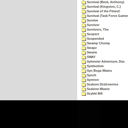
Survival (Beck, Anthony)
Survival (Kingston, C.)
Survival of the Fittest!
Survival (Task Force Game
Survive
Survivor
Survivors, The
Suspect
Suspended
Swamp Chomp
Swapz
Swarm
SWAY
Sylvester Adventure, Das
Symbolism
Syn Boga Wiatru
Synch
Syntron
Szalone Dżdżownice
Szalone Miasto
Szybki Bill