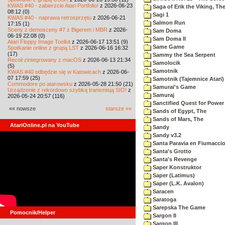
KWAS #40 - zabierzcie Atari Portfolio!
z 2026-06-23
Saga of Erik the Viking, Th
08:12 (0)
Sagi 1
KWAS #40 - naprawa retrosprzętu
z 2026-06-21
Salmon Run
17:15 (1)
Sceny z demosceny #7 z Bigerem i MBR
z 2026-
Sam Doma
06-19 22:08 (0)
Sam Doma II
Atari Floppy Image Toolkit
z 2026-06-17 13:51 (9)
Same Game
Spotkanie online z grupą LST
z 2026-06-16 16:32
(17)
Sammy the Sea Serpent
Recoil zintegrowany z macOS
z 2026-06-13 21:34
Samolocik
(5)
Samotnik
KWAS #40 odbędzie się w Katowicach
z 2026-06-
07 17:59 (25)
Samotnik (Tajemnice Atari)
Commodore po atarowsku
z 2026-05-28 21:50 (21)
Samurai's Game
Urządzenie z rekordowo szybką transmisją SIO!
z
Samuraj
2026-05-24 20:57 (116)
Sanctified Quest for Power
«« nowsze
starsze »»
Sands of Egypt, The
Sands of Mars, The
AtariOnline.pl na YouTube
Sandy
Sandy v3.2
Santa Paravia en Fiumacci
Santa's Grotto
Santa's Revenge
Saper Konstruktor
Saper (Latimus)
Saper (L.K. Avalon)
Saracen
Saratoga
Sarepska The Game
Pomocnik/Helper
Sargon II
Sargon III