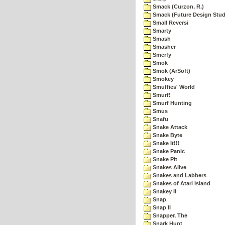
Smack (Curzon, R.)
Smack (Future Design Stud
Small Reversi
Smarty
Smash
Smasher
Smerfy
Smok
Smok (ArSoft)
Smokey
Smuffies' World
Smurf!
Smurf Hunting
Smus
Snafu
Snake Attack
Snake Byte
Snake It!!!
Snake Panic
Snake Pit
Snakes Alive
Snakes and Labbers
Snakes of Atari Island
Snakey II
Snap
Snap II
Snapper, The
Snark Hunt