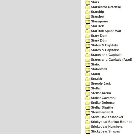
Stars
Starsector Defense
Starship
Starshot
Starsquare
StarTrek
StarTrek Space War
Stary Dom
Starý Dům
States & Capitals
States & Capitals!
States and Capitals
States and Capitals (Atari)
Static
Stationfall
Statki
Stealth
Steeple Jack
Stellar
Stellar Arena
Stellar Caverns!
Stellar Defense
Stellar Shuttle
Sternhaufen II
Steve Davis Snooker
Stickybear Basket Bounce
Stickybear Numbers
Stickybear Shapes