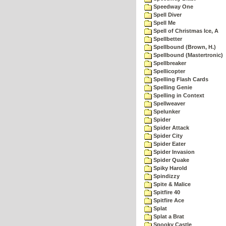
Speedway One
Spell Diver
Spell Me
Spell of Christmas Ice, A
Spellbetter
Spellbound (Brown, H.)
Spellbound (Mastertronic)
Spellbreaker
Spellicopter
Spelling Flash Cards
Spelling Genie
Spelling in Context
Spellweaver
Spelunker
Spider
Spider Attack
Spider City
Spider Eater
Spider Invasion
Spider Quake
Spiky Harold
Spindizzy
Spite & Malice
Spitfire 40
Spitfire Ace
Splat
Splat a Brat
Spooky Castle