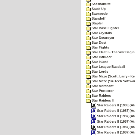
Ssssnake!!!!
Stack Up
Stampede
Standoff
Stapler
Star Base Fighter
Star Crystals
Star Destroyer
Star Dust
Star Fights
Star Fleet I - The War Begin
Star Intruder
Star Island
Star League Baseball
Star Lords
Star Maze (Scott, Larry - Ke
Star Maze (Sir-Tech Softwa
Star Merchant
Star Protector
Star Raiders
Star Raiders II
Star Raiders II (1985)(At
Star Raiders II (1987)(At
Star Raiders II (1987)(At
Star Raiders II (1987)(At
Star Raiders II (1987)(Ata
Star Raiders II (1987)(At