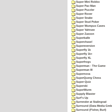
Super Mini Robbo
Super Pac-Man
Super Puzzler
Super Rover
Super Snake
Super Stud Poker
Super Wumpus Caves
Super Yahtsee
Super Zaxxon
Superballe
Superchase!
Supereversion
Superfly 1k
Superfly 1k+
Superfly XL
Superfrogs
Superman - The Game
Superman III
Supernova
SuperQuerg Chess
Super-Quiz
Superski
SuperWurm
Supply Blaster
Surf's Up
Surrender at Stalingrad
Surround (Data Media Gmb
Surround (Fisher, Burl)