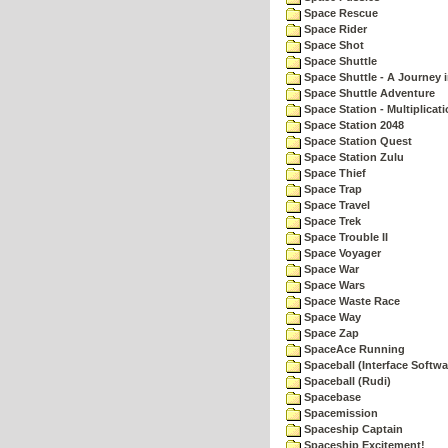
Space Rescue
Space Rider
Space Shot
Space Shuttle
Space Shuttle - A Journey 
Space Shuttle Adventure
Space Station - Multiplicat
Space Station 2048
Space Station Quest
Space Station Zulu
Space Thief
Space Trap
Space Travel
Space Trek
Space Trouble II
Space Voyager
Space War
Space Wars
Space Waste Race
Space Way
Space Zap
SpaceAce Running
Spaceball (Interface Softwa
Spaceball (Rudi)
Spacebase
Spacemission
Spaceship Captain
Spaceship Excitement!