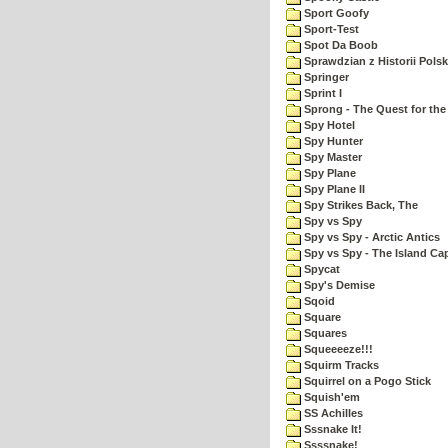
Sport Goofy
Sport-Test
Spot Da Boob
Sprawdzian z Historii Polsk
Springer
Sprint I
Sprong - The Quest for the
Spy Hotel
Spy Hunter
Spy Master
Spy Plane
Spy Plane II
Spy Strikes Back, The
Spy vs Spy
Spy vs Spy - Arctic Antics
Spy vs Spy - The Island Ca
Spycat
Spy's Demise
Sqoid
Square
Squares
Squeeeeze!!!
Squirm Tracks
Squirrel on a Pogo Stick
Squish'em
SS Achilles
Sssnake It!
Ssssnake!