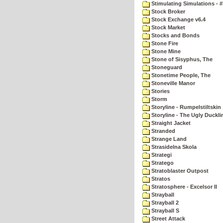
Stimulating Simulations - #
Stock Broker
Stock Exchange v6.4
Stock Market
Stocks and Bonds
Stone Fire
Stone Mine
Stone of Sisyphus, The
Stoneguard
Stonetime People, The
Stoneville Manor
Stories
Storm
Storyline - Rumpelstiltskin
Storyline - The Ugly Duckli
Straight Jacket
Stranded
Strange Land
Strasidelna Skola
Strategi
Stratego
Stratoblaster Outpost
Stratos
Stratosphere - Excelsor II
Strayball
Strayball 2
Strayball S
Street Attack