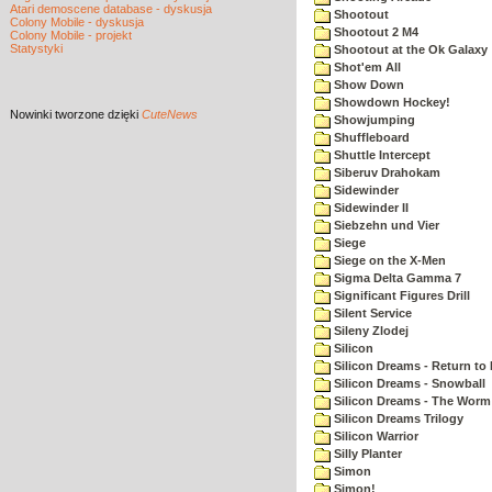
Atari demoscene database - dyskusja
Shootout
Colony Mobile - dyskusja
Shootout 2 M4
Colony Mobile - projekt
Statystyki
Shootout at the Ok Galaxy
Shot'em All
Show Down
Showdown Hockey!
Nowinki
tworzone dzięki
CuteNews
Showjumping
Shuffleboard
Shuttle Intercept
Siberuv Drahokam
Sidewinder
Sidewinder II
Siebzehn und Vier
Siege
Siege on the X-Men
Sigma Delta Gamma 7
Significant Figures Drill
Silent Service
Sileny Zlodej
Silicon
Silicon Dreams - Return to
Silicon Dreams - Snowball
Silicon Dreams - The Worm 
Silicon Dreams Trilogy
Silicon Warrior
Silly Planter
Simon
Simon!