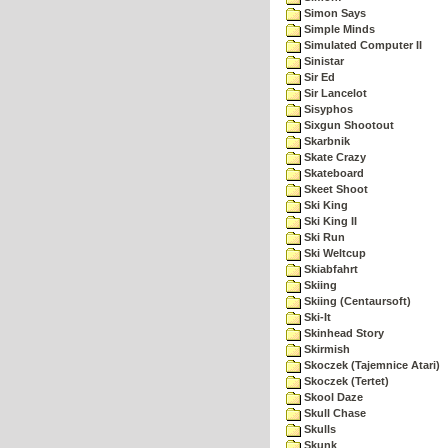
Simon Says
Simple Minds
Simulated Computer II
Sinistar
Sir Ed
Sir Lancelot
Sisyphos
Sixgun Shootout
Skarbnik
Skate Crazy
Skateboard
Skeet Shoot
Ski King
Ski King II
Ski Run
Ski Weltcup
Skiabfahrt
Skiing
Skiing (Centaursoft)
Ski-It
Skinhead Story
Skirmish
Skoczek (Tajemnice Atari)
Skoczek (Tertet)
Skool Daze
Skull Chase
Skulls
Skunk