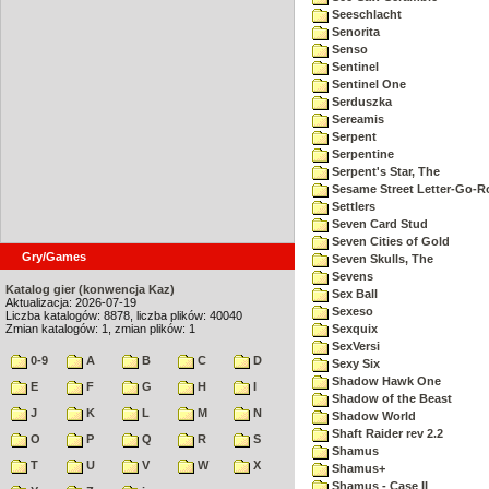
Seeschlacht
Senorita
Senso
Sentinel
Sentinel One
Serduszka
Sereamis
Serpent
Serpentine
Serpent's Star, The
Sesame Street Letter-Go-
Settlers
Seven Card Stud
Seven Cities of Gold
Gry/Games
Seven Skulls, The
Sevens
Katalog gier (konwencja Kaz)
Sex Ball
Aktualizacja: 2026-07-19
Sexeso
Liczba katalogów: 8878, liczba plików: 40040
Zmian katalogów: 1, zmian plików: 1
Sexquix
SexVersi
0-9
A
B
C
D
Sexy Six
Shadow Hawk One
E
F
G
H
I
Shadow of the Beast
J
K
L
M
N
Shadow World
Shaft Raider rev 2.2
O
P
Q
R
S
Shamus
T
U
V
W
X
Shamus+
Shamus - Case II