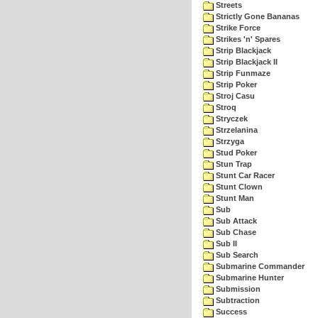
Streets
Strictly Gone Bananas
Strike Force
Strikes 'n' Spares
Strip Blackjack
Strip Blackjack II
Strip Funmaze
Strip Poker
Stroj Casu
Stroq
Stryczek
Strzelanina
Strzyga
Stud Poker
Stun Trap
Stunt Car Racer
Stunt Clown
Stunt Man
Sub
Sub Attack
Sub Chase
Sub II
Sub Search
Submarine Commander
Submarine Hunter
Submission
Subtraction
Success