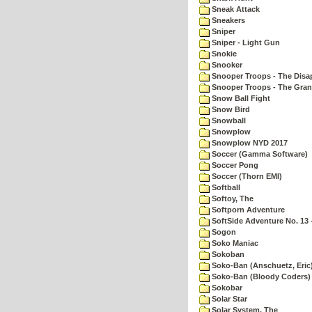
Sneak Attack
Sneakers
Sniper
Sniper - Light Gun
Snokie
Snooker
Snooper Troops - The Disa
Snooper Troops - The Gran
Snow Ball Fight
Snow Bird
Snowball
Snowplow
Snowplow NYD 2017
Soccer (Gamma Software)
Soccer Pong
Soccer (Thorn EMI)
Softball
Softoy, The
Softporn Adventure
SoftSide Adventure No. 13 
Sogon
Soko Maniac
Sokoban
Soko-Ban (Anschuetz, Eric
Soko-Ban (Bloody Coders)
Sokobar
Solar Star
Solar System, The