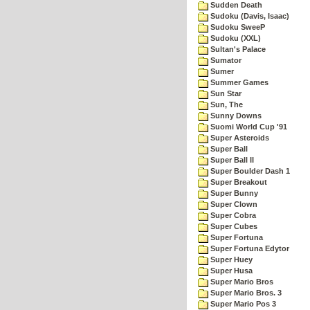
Sudden Death
Sudoku (Davis, Isaac)
Sudoku SweeP
Sudoku (XXL)
Sultan's Palace
Sumator
Sumer
Summer Games
Sun Star
Sun, The
Sunny Downs
Suomi World Cup '91
Super Asteroids
Super Ball
Super Ball II
Super Boulder Dash 1
Super Breakout
Super Bunny
Super Clown
Super Cobra
Super Cubes
Super Fortuna
Super Fortuna Edytor
Super Huey
Super Husa
Super Mario Bros
Super Mario Bros. 3
Super Mario Pos 3