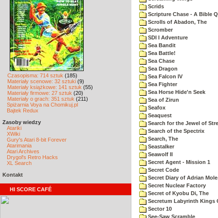
Scrids
Scripture Chase - A Bible Q
Scrolls of Abadon, The
Scromber
SDI I Adventure
Sea Bandit
Sea Battle!
Sea Chase
Sea Dragon
Czasopisma: 714 sztuk
(185)
Sea Falcon IV
Materiały scenowe: 32 sztuki
(9)
Sea Fighter
Materiały książkowe: 141 sztuk
(55)
Sea Horse Hide'n Seek
Materiały firmowe: 27 sztuk
(20)
Materiały o grach: 351 sztuk
(211)
Sea of Zirun
Spiżarnia Voya na Chomikuj.pl
Seafox
Bajtek Redux
Seaquest
Zasoby wiedzy
Search for the Jewel of Str
Atariki
Search of the Spectrix
XWiki
Search, The
Gury's Atari 8-bit Forever
Atarimania
Seastalker
Atari Archives
Seawolf II
Drygol's Retro Hacks
Secret Agent - Mission 1
XL Search
Secret Code
Kontakt
Secret Diary of Adrian Mole
Secret Nuclear Factory
HI SCORE CAFÉ
Secret of Kyobu Di, The
Secretum Labyrinth Kings 
Sector 10
See-Saw Scramble