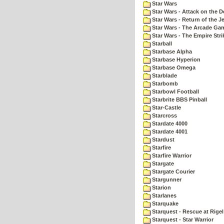
Star Wars
Star Wars - Attack on the D
Star Wars - Return of the Je
Star Wars - The Arcade Ga
Star Wars - The Empire Str
Starball
Starbase Alpha
Starbase Hyperion
Starbase Omega
Starblade
Starbomb
Starbowl Football
Starbrite BBS Pinball
Star-Castle
Starcross
Stardate 4000
Stardate 4001
Stardust
Starfire
Starfire Warrior
Stargate
Stargate Courier
Stargunner
Starion
Starlanes
Starquake
Starquest - Rescue at Rigel
Starquest - Star Warrior