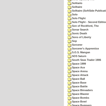
Solitario
Solltaire
Solltaire (SoftSide Publicat
Solo
Solo Flight
Solo Flight - Second Editio
Son of Rockford, The
Sonar Search
Sonic Death
Sons of Liberty
Sop
Sorcerer
Sorcerer's Apprentice
S.O.S. Mangan
SOS Saturn
South Seas Trader 1906
Space 1999
Space Ace
Space Arena
Space Attack
Space Ball
Space Base
Space Battle
Space Binvaders
Space Blaster
Space Bombs
Space Bowl
Space Bumpers