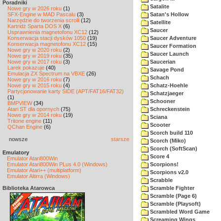
Poradniki
Satalite
Nowe gry w 2026 roku
(1)
SFX-Engine w MAD Pascalu
(3)
Satan's Hollow
Narzędzie do tworzenia scrolli
(12)
Satellite
Kartridż Sparta DOS X
(6)
Saucer
Usprawnienia magnetofonu XC12
(12)
Konserwacja stacji dysków 1050
(19)
Saucer Adventure
Konserwacja magnetofonu XC12
(15)
Saucer Formation
Nowe gry w 2020 roku
(2)
Saucer Launch
Nowe gry w 2019 roku
(35)
Nowe gry w 2017 roku
(3)
Saucerian
Larek pokazuje
(40)
Savage Pond
Emulacja ZX Spectrum na VBXE
(26)
Schach
Nowe gry w 2016 roku
(7)
Nowe gry w 2015 roku
(4)
Schatz-Hoehle
Partycjonowanie karty SIDE (APT/FAT16/FAT32)
Schatzjaeger
(1)
Schooner
BMPVIEW
(34)
Atari ST dla opornych
(75)
Schreckenstein
Nowe gry w 2014 roku
(19)
Sciana
Tritone engine
(11)
Scooter
QChan Engine
(6)
Scorch build 110
nowsze
starsze
Scorch (Miko)
Scorch (SoftScan)
Emulatory
Score 4
Emulator Atari800Win
Emulator Atari800Win PLus 4.0 (Windows)
Scorpions!
Emulator Atari++ (multiplatform)
Scorpions v2.0
Emulator Altirra (Windows)
Scrabble
Biblioteka Atarowca
Scramble Fighter
Scramble (Page 6)
Scramble (Playsoft)
Scrambled Word Game
Screaming Wings