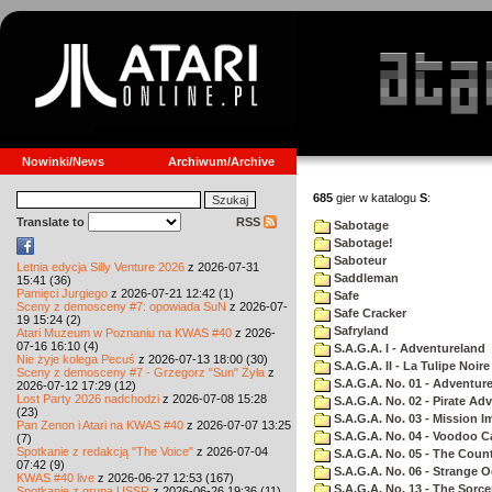
Nowinki/News
Archiwum/Archive
685
gier w katalogu
S
:
Translate to
RSS
Sabotage
Sabotage!
Saboteur
Letnia edycja Silly Venture 2026
z 2026-07-31
Saddleman
15:41 (36)
Pamięci Jurgiego
z 2026-07-21 12:42 (1)
Safe
Sceny z demosceny #7: opowiada SuN
z 2026-07-
Safe Cracker
19 15:24 (2)
Safryland
Atari Muzeum w Poznaniu na KWAS #40
z 2026-
07-16 16:10 (4)
S.A.G.A. I - Adventureland
Nie żyje kolega Pecuś
z 2026-07-13 18:00 (30)
S.A.G.A. II - La Tulipe Noire
Sceny z demosceny #7 - Grzegorz "Sun" Żyła
z
S.A.G.A. No. 01 - Adventur
2026-07-12 17:29 (12)
Lost Party 2026 nadchodzi
z 2026-07-08 15:28
S.A.G.A. No. 02 - Pirate Ad
(23)
S.A.G.A. No. 03 - Mission I
Pan Zenon i Atari na KWAS #40
z 2026-07-07 13:25
S.A.G.A. No. 04 - Voodoo C
(7)
Spotkanie z redakcją "The Voice"
z 2026-07-04
S.A.G.A. No. 05 - The Coun
07:42 (9)
S.A.G.A. No. 06 - Strange 
KWAS #40 live
z 2026-06-27 12:53 (167)
S.A.G.A. No. 13 - The Sorce
Spotkanie z grupą USSR
z 2026-06-26 19:36 (11)