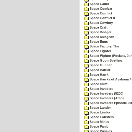
Space Cadet
Space Combat
Space Conflict
Space Conflict II
Space Cowboy
Space Craft
Space Dodger
Space Dungeon
Space Eggs
Space Factory, The
Space Fighter
Space Fighter (Foskett, Jo
Space Goon Spelling
Space Gunner
Space Harrier
Space Hawk
Space Hawks of Avabana 4
Space Hunt
Space Invaders
Space Invaders (5200)
Space Invaders (Atari)
Space Invaders Episode 20
Space Lander
Space Limbo
Space Lobsters
Space Mines
Space Panic
Space Pussies