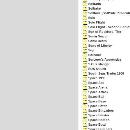
Solitario
Solltaire
Solltaire (SoftSide Publicat
Solo
Solo Flight
Solo Flight - Second Editio
Son of Rockford, The
Sonar Search
Sonic Death
Sons of Liberty
Sop
Sorcerer
Sorcerer's Apprentice
S.O.S. Mangan
SOS Saturn
South Seas Trader 1906
Space 1999
Space Ace
Space Arena
Space Attack
Space Ball
Space Base
Space Battle
Space Binvaders
Space Blaster
Space Bombs
Space Bowl
Space Bumpers