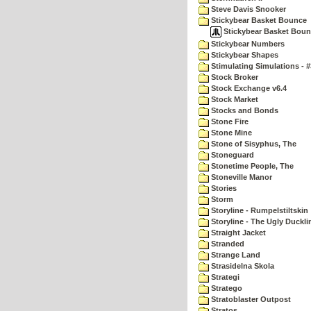
Steve Davis Snooker
Stickybear Basket Bounce
Stickybear Basket Bounc
Stickybear Numbers
Stickybear Shapes
Stimulating Simulations - #
Stock Broker
Stock Exchange v6.4
Stock Market
Stocks and Bonds
Stone Fire
Stone Mine
Stone of Sisyphus, The
Stoneguard
Stonetime People, The
Stoneville Manor
Stories
Storm
Storyline - Rumpelstiltskin
Storyline - The Ugly Duckli
Straight Jacket
Stranded
Strange Land
Strasidelna Skola
Strategi
Stratego
Stratoblaster Outpost
Stratos