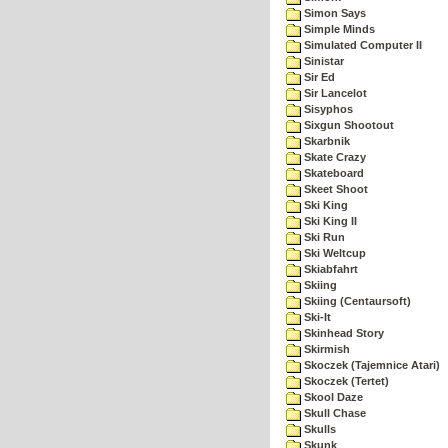
Simon Says
Simple Minds
Simulated Computer II
Sinistar
Sir Ed
Sir Lancelot
Sisyphos
Sixgun Shootout
Skarbnik
Skate Crazy
Skateboard
Skeet Shoot
Ski King
Ski King II
Ski Run
Ski Weltcup
Skiabfahrt
Skiing
Skiing (Centaursoft)
Ski-It
Skinhead Story
Skirmish
Skoczek (Tajemnice Atari)
Skoczek (Tertet)
Skool Daze
Skull Chase
Skulls
Skunk