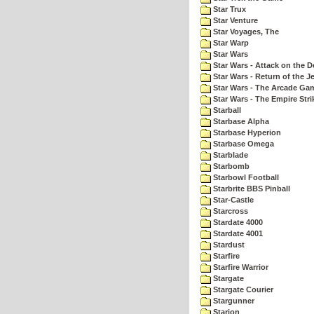
Star Trux
Star Venture
Star Voyages, The
Star Warp
Star Wars
Star Wars - Attack on the D
Star Wars - Return of the Je
Star Wars - The Arcade Ga
Star Wars - The Empire Str
Starball
Starbase Alpha
Starbase Hyperion
Starbase Omega
Starblade
Starbomb
Starbowl Football
Starbrite BBS Pinball
Star-Castle
Starcross
Stardate 4000
Stardate 4001
Stardust
Starfire
Starfire Warrior
Stargate
Stargate Courier
Stargunner
Starion