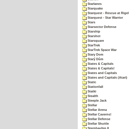
Starlanes
Starquake
Starquest - Rescue at Rigel
Starquest - Star Warrior
Stars
Starsector Defense
Starship
Starshot
Starsquare
StarTrek
StarTrek Space War
Stary Dom
Starý Dům
States & Capitals
States & Capitals!
States and Capitals
States and Capitals (Atari)
Static
Stationfall
Statki
Stealth
Steeple Jack
Stellar
Stellar Arena
Stellar Caverns!
Stellar Defense
Stellar Shuttle
Sternhaufen II