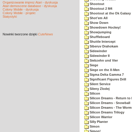
Organizowanie imprez Atari - dyskusja
Shootout
Atari demoscene database - dyskusja
Shootout 2 M4
Colony Mobile - dyskusja
Colony Mobile - projekt
Shootout at the Ok Galaxy
Statystyki
Shot'em All
Show Down
Showdown Hockey!
Showjumping
Nowinki
tworzone dzięki
CuteNews
Shuffleboard
Shuttle Intercept
Siberuv Drahokam
Sidewinder
Sidewinder II
Siebzehn und Vier
Siege
Siege on the X-Men
Sigma Delta Gamma 7
Significant Figures Drill
Silent Service
Sileny Zlodej
Silicon
Silicon Dreams - Return to
Silicon Dreams - Snowball
Silicon Dreams - The Worm 
Silicon Dreams Trilogy
Silicon Warrior
Silly Planter
Simon
Simon!