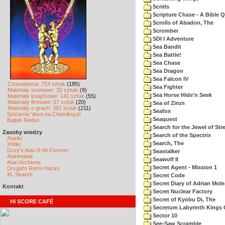
Scrids
Scripture Chase - A Bible Q
Scrolls of Abadon, The
Scromber
SDI I Adventure
Sea Bandit
Sea Battle!
Sea Chase
Sea Dragon
Sea Falcon IV
Czasopisma: 714 sztuk
(185)
Sea Fighter
Materiały scenowe: 32 sztuki
(9)
Sea Horse Hide'n Seek
Materiały książkowe: 141 sztuk
(55)
Materiały firmowe: 27 sztuk
(20)
Sea of Zirun
Materiały o grach: 351 sztuk
(211)
Seafox
Spiżarnia Voya na Chomikuj.pl
Seaquest
Bajtek Redux
Search for the Jewel of Str
Zasoby wiedzy
Search of the Spectrix
Atariki
Search, The
XWiki
Gury's Atari 8-bit Forever
Seastalker
Atarimania
Seawolf II
Atari Archives
Secret Agent - Mission 1
Drygol's Retro Hacks
XL Search
Secret Code
Secret Diary of Adrian Mole
Kontakt
Secret Nuclear Factory
Secret of Kyobu Di, The
HI SCORE CAFÉ
Secretum Labyrinth Kings 
Sector 10
See-Saw Scramble