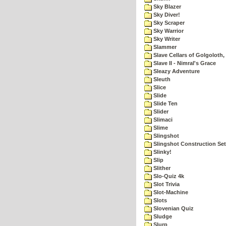
Sky Blazer
Sky Diver!
Sky Scraper
Sky Warrior
Sky Writer
Slammer
Slave Cellars of Golgoloth,
Slave II - Nimral's Grace
Sleazy Adventure
Sleuth
Slice
Slide
Slide Ten
Slider
Slimaci
Slime
Slingshot
Slingshot Construction Set
Slinky!
Slip
Slither
Slo-Quiz 4k
Slot Trivia
Slot-Machine
Slots
Slovenian Quiz
Sludge
Slurp