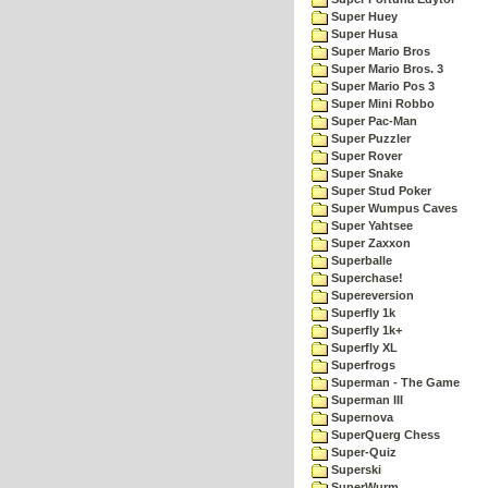
Super Huey
Super Husa
Super Mario Bros
Super Mario Bros. 3
Super Mario Pos 3
Super Mini Robbo
Super Pac-Man
Super Puzzler
Super Rover
Super Snake
Super Stud Poker
Super Wumpus Caves
Super Yahtsee
Super Zaxxon
Superballe
Superchase!
Supereversion
Superfly 1k
Superfly 1k+
Superfly XL
Superfrogs
Superman - The Game
Superman III
Supernova
SuperQuerg Chess
Super-Quiz
Superski
SuperWurm