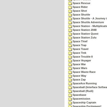
Space Rescue
Space Rider
Space Shot
Space Shuttle
Space Shuttle - A Journey 
Space Shuttle Adventure
Space Station - Multiplicat
Space Station 2048
Space Station Quest
Space Station Zulu
Space Thief
Space Trap
Space Travel
Space Trek
Space Trouble II
Space Voyager
Space War
Space Wars
Space Waste Race
Space Way
Space Zap
SpaceAce Running
Spaceball (Interface Softwa
Spaceball (Rudi)
Spacebase
Spacemission
Spaceship Captain
Spaceship Excitement!