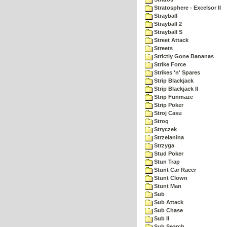
Stratosphere - Excelsor II
Strayball
Strayball 2
Strayball S
Street Attack
Streets
Strictly Gone Bananas
Strike Force
Strikes 'n' Spares
Strip Blackjack
Strip Blackjack II
Strip Funmaze
Strip Poker
Stroj Casu
Stroq
Stryczek
Strzelanina
Strzyga
Stud Poker
Stun Trap
Stunt Car Racer
Stunt Clown
Stunt Man
Sub
Sub Attack
Sub Chase
Sub II
Sub Search