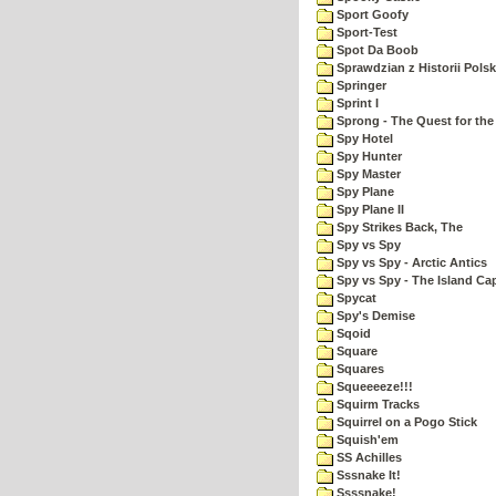
Sport Goofy
Sport-Test
Spot Da Boob
Sprawdzian z Historii Polsk
Springer
Sprint I
Sprong - The Quest for the
Spy Hotel
Spy Hunter
Spy Master
Spy Plane
Spy Plane II
Spy Strikes Back, The
Spy vs Spy
Spy vs Spy - Arctic Antics
Spy vs Spy - The Island Ca
Spycat
Spy's Demise
Sqoid
Square
Squares
Squeeeeze!!!
Squirm Tracks
Squirrel on a Pogo Stick
Squish'em
SS Achilles
Sssnake It!
Ssssnake!