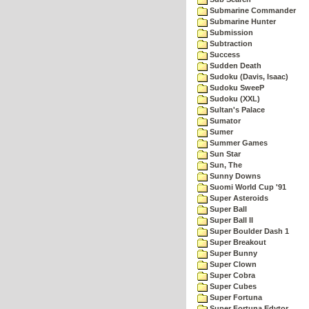
Submarine Commander
Submarine Hunter
Submission
Subtraction
Success
Sudden Death
Sudoku (Davis, Isaac)
Sudoku SweeP
Sudoku (XXL)
Sultan's Palace
Sumator
Sumer
Summer Games
Sun Star
Sun, The
Sunny Downs
Suomi World Cup '91
Super Asteroids
Super Ball
Super Ball II
Super Boulder Dash 1
Super Breakout
Super Bunny
Super Clown
Super Cobra
Super Cubes
Super Fortuna
Super Fortuna Edytor