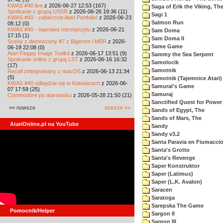
KWAS #40 live
z 2026-06-27 12:53 (167)
Saga of Erik the Viking, Th
Spotkanie z grupą USSR
z 2026-06-26 19:36 (11)
Sagi 1
KWAS #40 - zabierzcie Atari Portfolio!
z 2026-06-23
Salmon Run
08:12 (0)
KWAS #40 - naprawa retrosprzętu
z 2026-06-21
Sam Doma
17:15 (1)
Sam Doma II
Sceny z demosceny #7 z Bigerem i MBR
z 2026-
Same Game
06-19 22:08 (0)
Atari Floppy Image Toolkit
z 2026-06-17 13:51 (9)
Sammy the Sea Serpent
Spotkanie online z grupą LST
z 2026-06-16 16:32
Samolocik
(17)
Samotnik
Recoil zintegrowany z macOS
z 2026-06-13 21:34
(5)
Samotnik (Tajemnice Atari)
KWAS #40 odbędzie się w Katowicach
z 2026-06-
Samurai's Game
07 17:59 (25)
Samuraj
Commodore po atarowsku
z 2026-05-28 21:50 (21)
Sanctified Quest for Power
«« nowsze
starsze »»
Sands of Egypt, The
Sands of Mars, The
AtariOnline.pl na YouTube
Sandy
Sandy v3.2
Santa Paravia en Fiumacci
Santa's Grotto
Santa's Revenge
Saper Konstruktor
Saper (Latimus)
Saper (L.K. Avalon)
Saracen
Saratoga
Sarepska The Game
Pomocnik/Helper
Sargon II
Sargon III