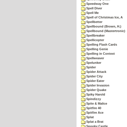
Speedway One
Spell Diver
Spell Me
Spell of Christmas Ice, A
Spellbetter
Spellbound (Brown, H.)
Spellbound (Mastertronic)
Spellbreaker
Spellicopter
Spelling Flash Cards
Spelling Genie
Spelling in Context
Spellweaver
Spelunker
Spider
Spider Attack
Spider City
Spider Eater
Spider Invasion
Spider Quake
Spiky Harold
Spindizzy
Spite & Malice
Spitfire 40
Spitfire Ace
Splat
Splat a Brat
Spooky Castle