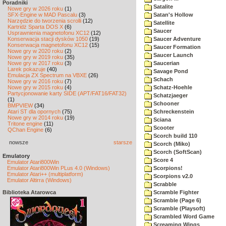
Poradniki
Satalite
Nowe gry w 2026 roku
(1)
SFX-Engine w MAD Pascalu
(3)
Satan's Hollow
Narzędzie do tworzenia scrolli
(12)
Satellite
Kartridż Sparta DOS X
(6)
Saucer
Usprawnienia magnetofonu XC12
(12)
Konserwacja stacji dysków 1050
(19)
Saucer Adventure
Konserwacja magnetofonu XC12
(15)
Saucer Formation
Nowe gry w 2020 roku
(2)
Saucer Launch
Nowe gry w 2019 roku
(35)
Nowe gry w 2017 roku
(3)
Saucerian
Larek pokazuje
(40)
Savage Pond
Emulacja ZX Spectrum na VBXE
(26)
Schach
Nowe gry w 2016 roku
(7)
Nowe gry w 2015 roku
(4)
Schatz-Hoehle
Partycjonowanie karty SIDE (APT/FAT16/FAT32)
Schatzjaeger
(1)
Schooner
BMPVIEW
(34)
Atari ST dla opornych
(75)
Schreckenstein
Nowe gry w 2014 roku
(19)
Sciana
Tritone engine
(11)
Scooter
QChan Engine
(6)
Scorch build 110
nowsze
starsze
Scorch (Miko)
Scorch (SoftScan)
Emulatory
Score 4
Emulator Atari800Win
Emulator Atari800Win PLus 4.0 (Windows)
Scorpions!
Emulator Atari++ (multiplatform)
Scorpions v2.0
Emulator Altirra (Windows)
Scrabble
Biblioteka Atarowca
Scramble Fighter
Scramble (Page 6)
Scramble (Playsoft)
Scrambled Word Game
Screaming Wings