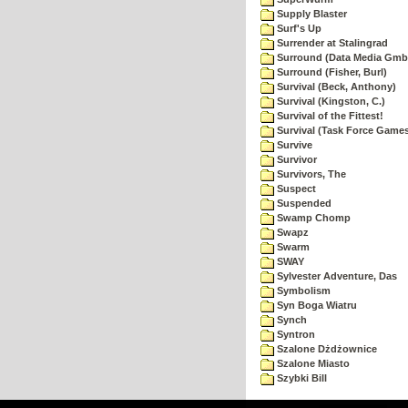
Supply Blaster
Surf's Up
Surrender at Stalingrad
Surround (Data Media Gmb
Surround (Fisher, Burl)
Survival (Beck, Anthony)
Survival (Kingston, C.)
Survival of the Fittest!
Survival (Task Force Game
Survive
Survivor
Survivors, The
Suspect
Suspended
Swamp Chomp
Swapz
Swarm
SWAY
Sylvester Adventure, Das
Symbolism
Syn Boga Wiatru
Synch
Syntron
Szalone Dżdżownice
Szalone Miasto
Szybki Bill