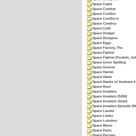
Space Cadet
Space Combat
Space Conflict
Space Conflict II
Space Cowboy
Space Craft
Space Dodger
Space Dungeon
Space Eggs
Space Factory, The
Space Fighter
Space Fighter (Foskett, Jo
Space Goon Spelling
Space Gunner
Space Harrier
Space Hawk
Space Hawks of Avabana 4
Space Hunt
Space Invaders
Space Invaders (5200)
Space Invaders (Atari)
Space Invaders Episode 20
Space Lander
Space Limbo
Space Lobsters
Space Mines
Space Panic
Space Pussies