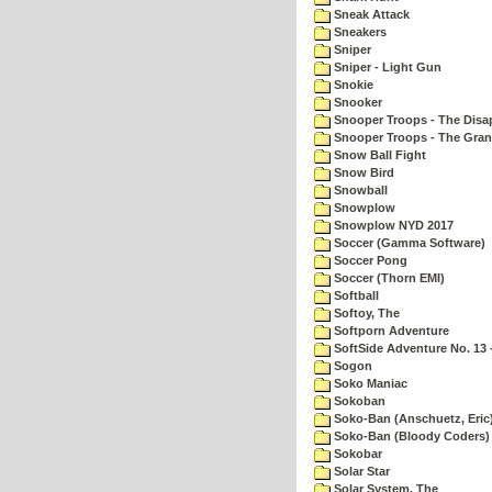
Sneak Attack
Sneakers
Sniper
Sniper - Light Gun
Snokie
Snooker
Snooper Troops - The Disa
Snooper Troops - The Gran
Snow Ball Fight
Snow Bird
Snowball
Snowplow
Snowplow NYD 2017
Soccer (Gamma Software)
Soccer Pong
Soccer (Thorn EMI)
Softball
Softoy, The
Softporn Adventure
SoftSide Adventure No. 13 
Sogon
Soko Maniac
Sokoban
Soko-Ban (Anschuetz, Eric
Soko-Ban (Bloody Coders)
Sokobar
Solar Star
Solar System, The