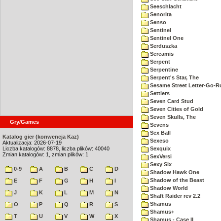
Seeschlacht
Senorita
Senso
Sentinel
Sentinel One
Serduszka
Sereamis
Serpent
Serpentine
Serpent's Star, The
Sesame Street Letter-Go-
Settlers
Seven Card Stud
Seven Cities of Gold
Seven Skulls, The
Gry/Games
Sevens
Sex Ball
Katalog gier (konwencja Kaz)
Sexeso
Aktualizacja: 2026-07-19
Liczba katalogów: 8878, liczba plików: 40040
Sexquix
Zmian katalogów: 1, zmian plików: 1
SexVersi
Sexy Six
0-9
A
B
C
D
Shadow Hawk One
Shadow of the Beast
E
F
G
H
I
Shadow World
J
K
L
M
N
Shaft Raider rev 2.2
Shamus
O
P
Q
R
S
Shamus+
T
U
V
W
X
Shamus - Case II