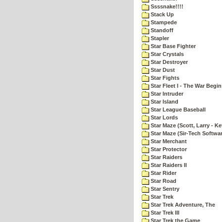
Ssssnake!!!!
Stack Up
Stampede
Standoff
Stapler
Star Base Fighter
Star Crystals
Star Destroyer
Star Dust
Star Fights
Star Fleet I - The War Begin
Star Intruder
Star Island
Star League Baseball
Star Lords
Star Maze (Scott, Larry - Ke
Star Maze (Sir-Tech Softwa
Star Merchant
Star Protector
Star Raiders
Star Raiders II
Star Rider
Star Road
Star Sentry
Star Trek
Star Trek Adventure, The
Star Trek III
Star Trek the Game