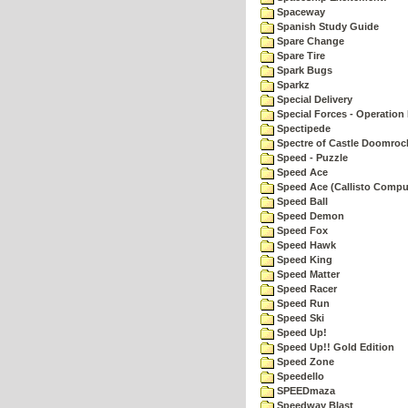
Spaceway
Spanish Study Guide
Spare Change
Spare Tire
Spark Bugs
Sparkz
Special Delivery
Special Forces - Operation 
Spectipede
Spectre of Castle Doomroc
Speed - Puzzle
Speed Ace
Speed Ace (Callisto Compu
Speed Ball
Speed Demon
Speed Fox
Speed Hawk
Speed King
Speed Matter
Speed Racer
Speed Run
Speed Ski
Speed Up!
Speed Up!! Gold Edition
Speed Zone
Speedello
SPEEDmaza
Speedway Blast