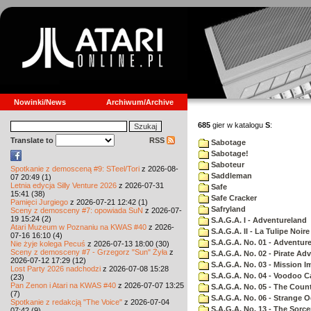
Nowinki/News
Archiwum/Archive
685
gier w katalogu
S
:
Translate to
RSS
Sabotage
Sabotage!
Saboteur
Spotkanie z demosceną #9: STeel/Tori
z 2026-08-
Saddleman
07 20:49 (1)
Letnia edycja Silly Venture 2026
z 2026-07-31
Safe
15:41 (38)
Safe Cracker
Pamięci Jurgiego
z 2026-07-21 12:42 (1)
Safryland
Sceny z demosceny #7: opowiada SuN
z 2026-07-
19 15:24 (2)
S.A.G.A. I - Adventureland
Atari Muzeum w Poznaniu na KWAS #40
z 2026-
S.A.G.A. II - La Tulipe Noire
07-16 16:10 (4)
S.A.G.A. No. 01 - Adventur
Nie żyje kolega Pecuś
z 2026-07-13 18:00 (30)
Sceny z demosceny #7 - Grzegorz "Sun" Żyła
z
S.A.G.A. No. 02 - Pirate Ad
2026-07-12 17:29 (12)
S.A.G.A. No. 03 - Mission I
Lost Party 2026 nadchodzi
z 2026-07-08 15:28
S.A.G.A. No. 04 - Voodoo C
(23)
Pan Zenon i Atari na KWAS #40
z 2026-07-07 13:25
S.A.G.A. No. 05 - The Coun
(7)
S.A.G.A. No. 06 - Strange 
Spotkanie z redakcją "The Voice"
z 2026-07-04
S.A.G.A. No. 13 - The Sorce
07:42 (9)