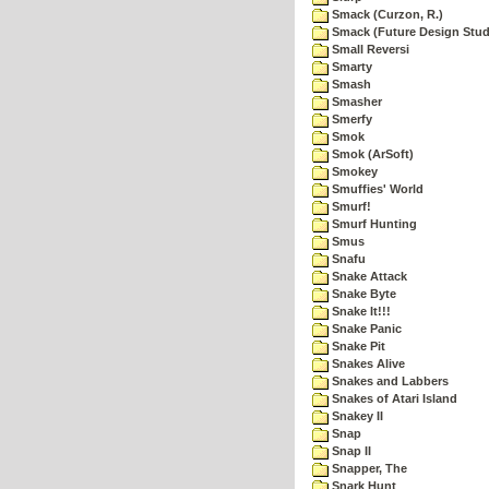
Smack (Curzon, R.)
Smack (Future Design Stud
Small Reversi
Smarty
Smash
Smasher
Smerfy
Smok
Smok (ArSoft)
Smokey
Smuffies' World
Smurf!
Smurf Hunting
Smus
Snafu
Snake Attack
Snake Byte
Snake It!!!
Snake Panic
Snake Pit
Snakes Alive
Snakes and Labbers
Snakes of Atari Island
Snakey II
Snap
Snap II
Snapper, The
Snark Hunt