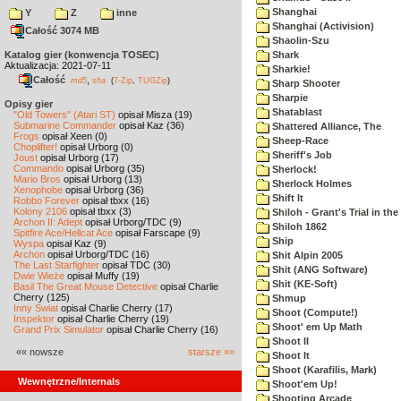
Shanghai
Y
Z
inne
Shanghai (Activision)
Całość 3074 MB
Shaolin-Szu
Katalog gier (konwencja TOSEC)
Shark
Aktualizacja: 2021-07-11
Sharkie!
Całość
,
md5
sha
(
7-Zip
,
TUGZip
)
Sharp Shooter
Sharpie
Opisy gier
Shatablast
"Old Towers" (Atari ST)
opisał Misza (19)
Submarine Commander
opisał Kaz (36)
Shattered Alliance, The
Frogs
opisał Xeen (0)
Sheep-Race
Choplifter!
opisał Urborg (0)
Sheriff's Job
Joust
opisał Urborg (17)
Commando
opisał Urborg (35)
Sherlock!
Mario Bros
opisał Urborg (13)
Sherlock Holmes
Xenophobe
opisał Urborg (36)
Shift It
Robbo Forever
opisał tbxx (16)
Kolony 2106
opisał tbxx (3)
Shiloh - Grant's Trial in th
Archon II: Adept
opisał Urborg/TDC (9)
Shiloh 1862
Spitfire Ace/Hellcat Ace
opisał Farscape (9)
Ship
Wyspa
opisał Kaz (9)
Archon
opisał Urborg/TDC (16)
Shit Alpin 2005
The Last Starfighter
opisał TDC (30)
Shit (ANG Software)
Dwie Wieże
opisał Muffy (19)
Shit (KE-Soft)
Basil The Great Mouse Detective
opisał Charlie
Cherry (125)
Shmup
Inny Świat
opisał Charlie Cherry (17)
Shoot (Compute!)
Inspektor
opisał Charlie Cherry (19)
Shoot' em Up Math
Grand Prix Simulator
opisał Charlie Cherry (16)
Shoot II
«« nowsze
starsze »»
Shoot It
Shoot (Karafilis, Mark)
Wewnętrzne/Internals
Shoot'em Up!
Shooting Arcade