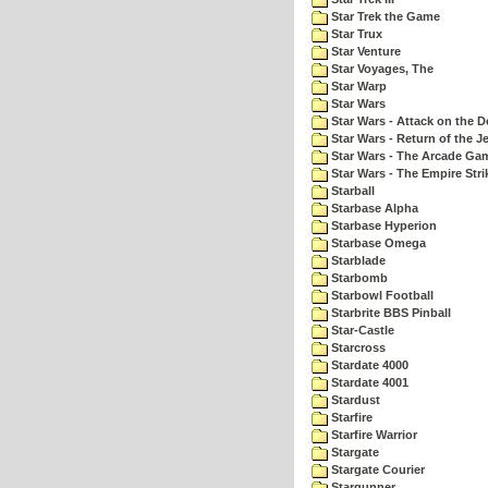
Star Trek the Game
Star Trux
Star Venture
Star Voyages, The
Star Warp
Star Wars
Star Wars - Attack on the D
Star Wars - Return of the Je
Star Wars - The Arcade Ga
Star Wars - The Empire Str
Starball
Starbase Alpha
Starbase Hyperion
Starbase Omega
Starblade
Starbomb
Starbowl Football
Starbrite BBS Pinball
Star-Castle
Starcross
Stardate 4000
Stardate 4001
Stardust
Starfire
Starfire Warrior
Stargate
Stargate Courier
Stargunner