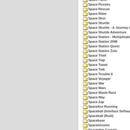
Space Pussies
Space Rescue
Space Rider
Space Shot
Space Shuttle
Space Shuttle - A Journey 
Space Shuttle Adventure
Space Station - Multiplicat
Space Station 2048
Space Station Quest
Space Station Zulu
Space Thief
Space Trap
Space Travel
Space Trek
Space Trouble II
Space Voyager
Space War
Space Wars
Space Waste Race
Space Way
Space Zap
SpaceAce Running
Spaceball (Interface Softwa
Spaceball (Rudi)
Spacebase
Spacemission
Spaceship Captain