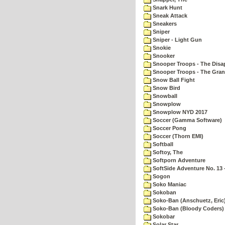
Snark Hunt
Sneak Attack
Sneakers
Sniper
Sniper - Light Gun
Snokie
Snooker
Snooper Troops - The Disa
Snooper Troops - The Gran
Snow Ball Fight
Snow Bird
Snowball
Snowplow
Snowplow NYD 2017
Soccer (Gamma Software)
Soccer Pong
Soccer (Thorn EMI)
Softball
Softoy, The
Softporn Adventure
SoftSide Adventure No. 13 
Sogon
Soko Maniac
Sokoban
Soko-Ban (Anschuetz, Eric
Soko-Ban (Bloody Coders)
Sokobar
Solar Star