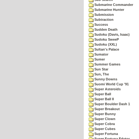
Submarine Commander
Submarine Hunter
Submission
Subtraction
Success
Sudden Death
Sudoku (Davis, Isaac)
Sudoku SweeP
Sudoku (XXL)
Sultan's Palace
Sumator
Sumer
Summer Games
Sun Star
Sun, The
Sunny Downs
Suomi World Cup '91
Super Asteroids
Super Ball
Super Ball II
Super Boulder Dash 1
Super Breakout
Super Bunny
Super Clown
Super Cobra
Super Cubes
Super Fortuna
Super Fortuna Edytor