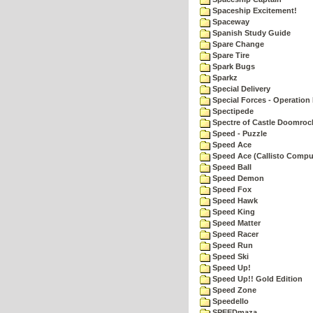
Spaceship Excitement!
Spaceway
Spanish Study Guide
Spare Change
Spare Tire
Spark Bugs
Sparkz
Special Delivery
Special Forces - Operation 
Spectipede
Spectre of Castle Doomroc
Speed - Puzzle
Speed Ace
Speed Ace (Callisto Compu
Speed Ball
Speed Demon
Speed Fox
Speed Hawk
Speed King
Speed Matter
Speed Racer
Speed Run
Speed Ski
Speed Up!
Speed Up!! Gold Edition
Speed Zone
Speedello
SPEEDmaza