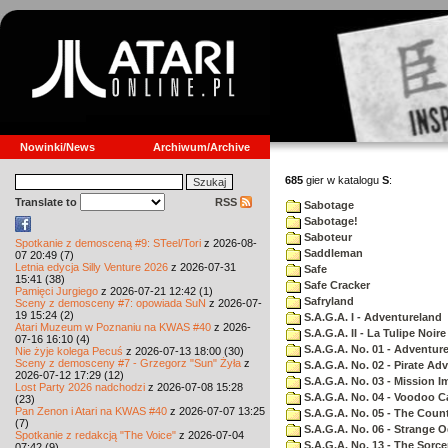
Nowinki/News
Archiwum/Archive
685
gier w katalogu
S
:
Translate to
RSS
Sabotage
Sabotage!
Saboteur
Spotkanie z demosceną #9: STeel/Tori
z 2026-08-
Saddleman
07 20:49 (7)
Letnia edycja Silly Venture 2026
z 2026-07-31
Safe
15:41 (38)
Safe Cracker
Pamięci Jurgiego
z 2026-07-21 12:42 (1)
Safryland
Sceny z demosceny #7: opowiada SuN
z 2026-07-
19 15:24 (2)
S.A.G.A. I - Adventureland
Atari Muzeum w Poznaniu na KWAS #40
z 2026-
S.A.G.A. II - La Tulipe Noire
07-16 16:10 (4)
S.A.G.A. No. 01 - Adventur
Nie żyje kolega Pecuś
z 2026-07-13 18:00 (30)
Sceny z demosceny #7 - Grzegorz "Sun" Żyła
z
S.A.G.A. No. 02 - Pirate Ad
2026-07-12 17:29 (12)
S.A.G.A. No. 03 - Mission I
Lost Party 2026 nadchodzi
z 2026-07-08 15:28
S.A.G.A. No. 04 - Voodoo C
(23)
Pan Zenon i Atari na KWAS #40
z 2026-07-07 13:25
S.A.G.A. No. 05 - The Coun
(7)
S.A.G.A. No. 06 - Strange 
Spotkanie z redakcją "The Voice"
z 2026-07-04
S.A.G.A. No. 13 - The Sorce
07:42 (9)