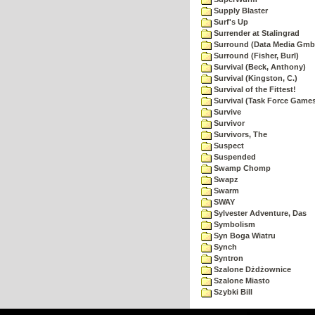
Supply Blaster
Surf's Up
Surrender at Stalingrad
Surround (Data Media Gmb
Surround (Fisher, Burl)
Survival (Beck, Anthony)
Survival (Kingston, C.)
Survival of the Fittest!
Survival (Task Force Game
Survive
Survivor
Survivors, The
Suspect
Suspended
Swamp Chomp
Swapz
Swarm
SWAY
Sylvester Adventure, Das
Symbolism
Syn Boga Wiatru
Synch
Syntron
Szalone Dżdżownice
Szalone Miasto
Szybki Bill