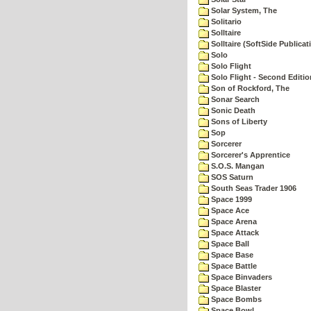
Solar System, The
Solitario
Solltaire
Solltaire (SoftSide Publicat
Solo
Solo Flight
Solo Flight - Second Editio
Son of Rockford, The
Sonar Search
Sonic Death
Sons of Liberty
Sop
Sorcerer
Sorcerer's Apprentice
S.O.S. Mangan
SOS Saturn
South Seas Trader 1906
Space 1999
Space Ace
Space Arena
Space Attack
Space Ball
Space Base
Space Battle
Space Binvaders
Space Blaster
Space Bombs
Space Bowl