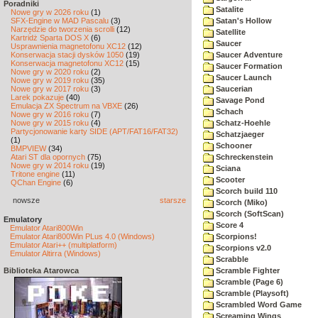
Poradniki
Satalite
Nowe gry w 2026 roku
(1)
SFX-Engine w MAD Pascalu
(3)
Satan's Hollow
Narzędzie do tworzenia scrolli
(12)
Satellite
Kartridż Sparta DOS X
(6)
Saucer
Usprawnienia magnetofonu XC12
(12)
Konserwacja stacji dysków 1050
(19)
Saucer Adventure
Konserwacja magnetofonu XC12
(15)
Saucer Formation
Nowe gry w 2020 roku
(2)
Saucer Launch
Nowe gry w 2019 roku
(35)
Nowe gry w 2017 roku
(3)
Saucerian
Larek pokazuje
(40)
Savage Pond
Emulacja ZX Spectrum na VBXE
(26)
Schach
Nowe gry w 2016 roku
(7)
Nowe gry w 2015 roku
(4)
Schatz-Hoehle
Partycjonowanie karty SIDE (APT/FAT16/FAT32)
Schatzjaeger
(1)
Schooner
BMPVIEW
(34)
Atari ST dla opornych
(75)
Schreckenstein
Nowe gry w 2014 roku
(19)
Sciana
Tritone engine
(11)
Scooter
QChan Engine
(6)
Scorch build 110
nowsze
starsze
Scorch (Miko)
Scorch (SoftScan)
Emulatory
Score 4
Emulator Atari800Win
Emulator Atari800Win PLus 4.0 (Windows)
Scorpions!
Emulator Atari++ (multiplatform)
Scorpions v2.0
Emulator Altirra (Windows)
Scrabble
Biblioteka Atarowca
Scramble Fighter
Scramble (Page 6)
Scramble (Playsoft)
Scrambled Word Game
Screaming Wings