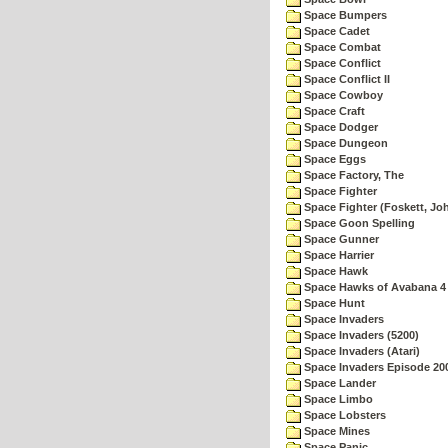
Space Bumpers
Space Cadet
Space Combat
Space Conflict
Space Conflict II
Space Cowboy
Space Craft
Space Dodger
Space Dungeon
Space Eggs
Space Factory, The
Space Fighter
Space Fighter (Foskett, Jo
Space Goon Spelling
Space Gunner
Space Harrier
Space Hawk
Space Hawks of Avabana 4
Space Hunt
Space Invaders
Space Invaders (5200)
Space Invaders (Atari)
Space Invaders Episode 20
Space Lander
Space Limbo
Space Lobsters
Space Mines
Space Panic