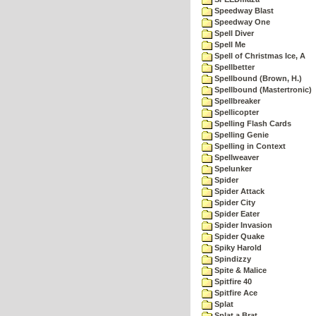
Speedway Blast
Speedway One
Spell Diver
Spell Me
Spell of Christmas Ice, A
Spellbetter
Spellbound (Brown, H.)
Spellbound (Mastertronic)
Spellbreaker
Spellicopter
Spelling Flash Cards
Spelling Genie
Spelling in Context
Spellweaver
Spelunker
Spider
Spider Attack
Spider City
Spider Eater
Spider Invasion
Spider Quake
Spiky Harold
Spindizzy
Spite & Malice
Spitfire 40
Spitfire Ace
Splat
Splat a Brat