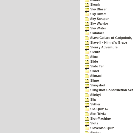
Skunk
Sky Blazer
Sky Diver!
Sky Scraper
Sky Warrior
Sky Writer
Slammer
Slave Cellars of Golgoloth,
Slave II - Nimral's Grace
Sleazy Adventure
Sleuth
Slice
Slide
Slide Ten
Slider
Slimaci
Slime
Slingshot
Slingshot Construction Set
Slinky!
Slip
Slither
Slo-Quiz 4k
Slot Trivia
Slot-Machine
Slots
Slovenian Quiz
Sludge