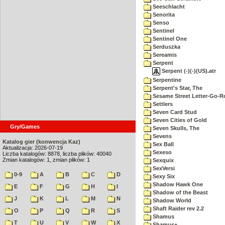
Seeschlacht
Senorita
Senso
Sentinel
Sentinel One
Serduszka
Sereamis
Serpent
Serpent (-)(-)(US).atr
Serpentine
Serpent's Star, The
Sesame Street Letter-Go-
Settlers
Seven Card Stud
Seven Cities of Gold
Gry/Games
Seven Skulls, The
Sevens
Katalog gier (konwencja Kaz)
Sex Ball
Aktualizacja: 2026-07-19
Sexeso
Liczba katalogów: 8878, liczba plików: 40040
Zmian katalogów: 1, zmian plików: 1
Sexquix
SexVersi
0-9
A
B
C
D
Sexy Six
Shadow Hawk One
E
F
G
H
I
Shadow of the Beast
J
K
L
M
N
Shadow World
Shaft Raider rev 2.2
O
P
Q
R
S
Shamus
T
U
V
W
X
Shamus+