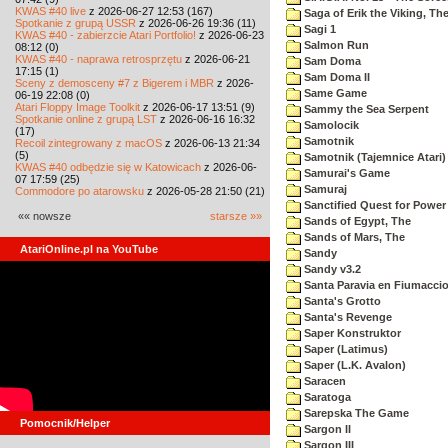
KWAS #40 live
z 2026-06-27 12:53 (167)
Saga of Erik the Viking, Th
Spotkanie z grupą USSR
z 2026-06-26 19:36 (11)
Sagi 1
KWAS #40 - zabierzcie Atari Portfolio!
z 2026-06-23
Salmon Run
08:12 (0)
KWAS #40 - naprawa retrosprzętu
z 2026-06-21
Sam Doma
17:15 (1)
Sam Doma II
Sceny z demosceny #7 z Bigerem i MBR
z 2026-
Same Game
06-19 22:08 (0)
Atari Floppy Image Toolkit
z 2026-06-17 13:51 (9)
Sammy the Sea Serpent
Spotkanie online z grupą LST
z 2026-06-16 16:32
Samolocik
(17)
Samotnik
Recoil zintegrowany z macOS
z 2026-06-13 21:34
(5)
Samotnik (Tajemnice Atari)
KWAS #40 odbędzie się w Katowicach
z 2026-06-
Samurai's Game
07 17:59 (25)
Samuraj
Commodore po atarowsku
z 2026-05-28 21:50 (21)
Sanctified Quest for Power
«« nowsze
starsze »»
Sands of Egypt, The
Sands of Mars, The
AtariOnline.pl na YouTube
Sandy
Sandy v3.2
Santa Paravia en Fiumacci
Santa's Grotto
Santa's Revenge
Saper Konstruktor
Saper (Latimus)
Saper (L.K. Avalon)
Saracen
Saratoga
Sarepska The Game
Pomocnik/Helper
Sargon II
Sargon III