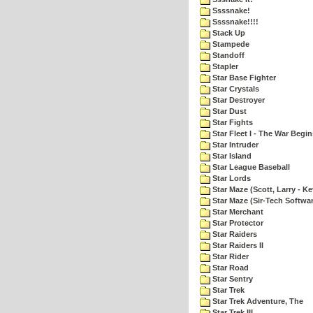
Ssssnake!
Ssssnake!!!!
Stack Up
Stampede
Standoff
Stapler
Star Base Fighter
Star Crystals
Star Destroyer
Star Dust
Star Fights
Star Fleet I - The War Begin
Star Intruder
Star Island
Star League Baseball
Star Lords
Star Maze (Scott, Larry - Ke
Star Maze (Sir-Tech Softwa
Star Merchant
Star Protector
Star Raiders
Star Raiders II
Star Rider
Star Road
Star Sentry
Star Trek
Star Trek Adventure, The
Star Trek III