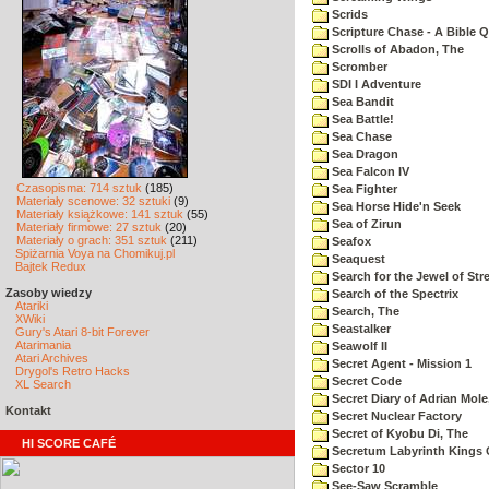
Scrids
Scripture Chase - A Bible Q
Scrolls of Abadon, The
Scromber
SDI I Adventure
Sea Bandit
Sea Battle!
Sea Chase
Sea Dragon
Sea Falcon IV
Czasopisma: 714 sztuk
(185)
Sea Fighter
Materiały scenowe: 32 sztuki
(9)
Sea Horse Hide'n Seek
Materiały książkowe: 141 sztuk
(55)
Sea of Zirun
Materiały firmowe: 27 sztuk
(20)
Materiały o grach: 351 sztuk
(211)
Seafox
Spiżarnia Voya na Chomikuj.pl
Seaquest
Bajtek Redux
Search for the Jewel of Str
Zasoby wiedzy
Search of the Spectrix
Atariki
Search, The
XWiki
Seastalker
Gury's Atari 8-bit Forever
Atarimania
Seawolf II
Atari Archives
Secret Agent - Mission 1
Drygol's Retro Hacks
Secret Code
XL Search
Secret Diary of Adrian Mole
Kontakt
Secret Nuclear Factory
Secret of Kyobu Di, The
HI SCORE CAFÉ
Secretum Labyrinth Kings 
Sector 10
See-Saw Scramble