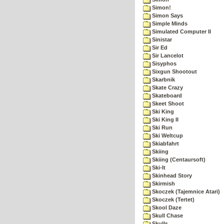
Simon!
Simon Says
Simple Minds
Simulated Computer II
Sinistar
Sir Ed
Sir Lancelot
Sisyphos
Sixgun Shootout
Skarbnik
Skate Crazy
Skateboard
Skeet Shoot
Ski King
Ski King II
Ski Run
Ski Weltcup
Skiabfahrt
Skiing
Skiing (Centaursoft)
Ski-It
Skinhead Story
Skirmish
Skoczek (Tajemnice Atari)
Skoczek (Tertet)
Skool Daze
Skull Chase
Skulls