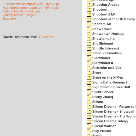
Organizowanie imprez Atari - dyskusja
Shooting Arcade
Atari demoscene database - dyskusja
Shootout
Colony Mobile - dyskusja
Shootout 2 M4
Colony Mobile - projekt
Statystyki
Shootout at the Ok Galaxy
Shot'em All
Show Down
Showdown Hockey!
Nowinki
tworzone dzięki
CuteNews
Showjumping
Shuffleboard
Shuttle Intercept
Siberuv Drahokam
Sidewinder
Sidewinder II
Siebzehn und Vier
Siege
Siege on the X-Men
Sigma Delta Gamma 7
Significant Figures Drill
Silent Service
Sileny Zlodej
Silicon
Silicon Dreams - Return to
Silicon Dreams - Snowball
Silicon Dreams - The Worm 
Silicon Dreams Trilogy
Silicon Warrior
Silly Planter
Simon