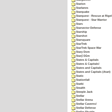
Starion
Starlanes
Starquake
Starquest - Rescue at Rigel
Starquest - Star Warrior
Stars
Starsector Defense
Starship
Starshot
Starsquare
StarTrek
StarTrek Space War
Stary Dom
Starý Dům
States & Capitals
States & Capitals!
States and Capitals
States and Capitals (Atari)
Static
Stationfall
Statki
Stealth
Steeple Jack
Stellar
Stellar Arena
Stellar Caverns!
Stellar Defense
Stellar Shuttle