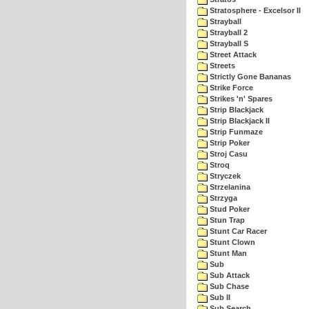
Stratosphere - Excelsor II
Strayball
Strayball 2
Strayball S
Street Attack
Streets
Strictly Gone Bananas
Strike Force
Strikes 'n' Spares
Strip Blackjack
Strip Blackjack II
Strip Funmaze
Strip Poker
Stroj Casu
Stroq
Stryczek
Strzelanina
Strzyga
Stud Poker
Stun Trap
Stunt Car Racer
Stunt Clown
Stunt Man
Sub
Sub Attack
Sub Chase
Sub II
Sub Search