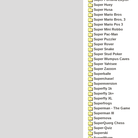
Super Huey
Super Husa
Super Mario Bros
Super Mario Bros. 3
Super Mario Pos 3
Super Mini Robbo
Super Pac-Man
Super Puzzler
Super Rover
Super Snake
Super Stud Poker
Super Wumpus Caves
Super Yahtsee
Super Zaxxon
Superballe
Superchase!
Supereversion
Superfly 1k
Superfly 1k+
Superfly XL
Superfrogs
Superman - The Game
Superman III
Supernova
SuperQuerg Chess
Super-Quiz
Superski
SuperWurm