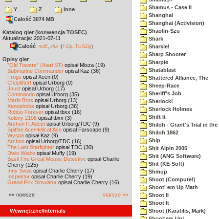
Shamus - Case II
Y
Z
inne
Shanghai
Całość 3074 MB
Shanghai (Activision)
Shaolin-Szu
Katalog gier (konwencja TOSEC)
Aktualizacja: 2021-07-11
Shark
Całość
,
Sharkie!
md5
sha
(
7-Zip
,
TUGZip
)
Sharp Shooter
Opisy gier
Sharpie
"Old Towers" (Atari ST)
opisał Misza (19)
Shatablast
Submarine Commander
opisał Kaz (36)
Frogs
opisał Xeen (0)
Shattered Alliance, The
Choplifter!
opisał Urborg (0)
Sheep-Race
Joust
opisał Urborg (17)
Sheriff's Job
Commando
opisał Urborg (35)
Mario Bros
opisał Urborg (13)
Sherlock!
Xenophobe
opisał Urborg (36)
Sherlock Holmes
Robbo Forever
opisał tbxx (16)
Shift It
Kolony 2106
opisał tbxx (3)
Archon II: Adept
opisał Urborg/TDC (9)
Shiloh - Grant's Trial in th
Spitfire Ace/Hellcat Ace
opisał Farscape (9)
Shiloh 1862
Wyspa
opisał Kaz (9)
Ship
Archon
opisał Urborg/TDC (16)
The Last Starfighter
opisał TDC (30)
Shit Alpin 2005
Dwie Wieże
opisał Muffy (19)
Shit (ANG Software)
Basil The Great Mouse Detective
opisał Charlie
Shit (KE-Soft)
Cherry (125)
Inny Świat
opisał Charlie Cherry (17)
Shmup
Inspektor
opisał Charlie Cherry (19)
Shoot (Compute!)
Grand Prix Simulator
opisał Charlie Cherry (16)
Shoot' em Up Math
«« nowsze
starsze »»
Shoot II
Shoot It
Wewnętrzne/Internals
Shoot (Karafilis, Mark)
Shoot'em Up!