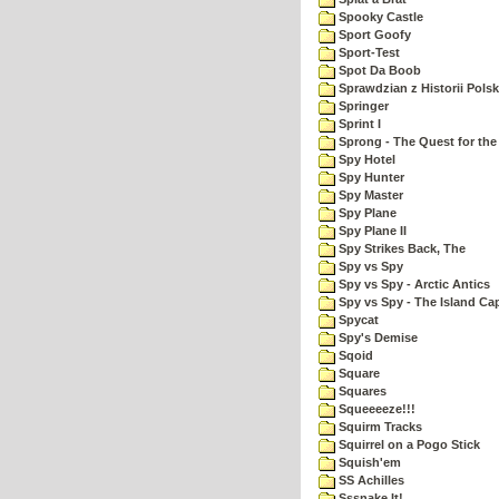
Spooky Castle
Sport Goofy
Sport-Test
Spot Da Boob
Sprawdzian z Historii Polsk
Springer
Sprint I
Sprong - The Quest for the
Spy Hotel
Spy Hunter
Spy Master
Spy Plane
Spy Plane II
Spy Strikes Back, The
Spy vs Spy
Spy vs Spy - Arctic Antics
Spy vs Spy - The Island Ca
Spycat
Spy's Demise
Sqoid
Square
Squares
Squeeeeze!!!
Squirm Tracks
Squirrel on a Pogo Stick
Squish'em
SS Achilles
Sssnake It!