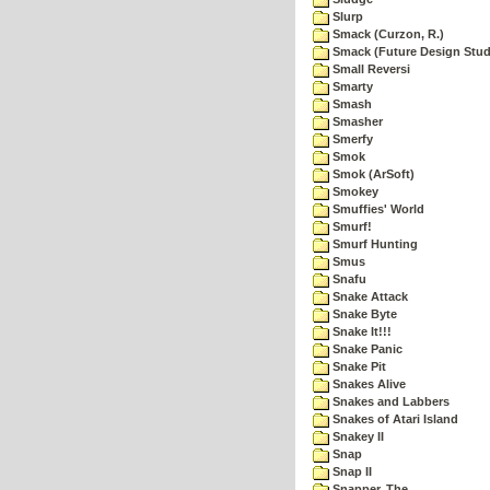
Slurp
Smack (Curzon, R.)
Smack (Future Design Stud
Small Reversi
Smarty
Smash
Smasher
Smerfy
Smok
Smok (ArSoft)
Smokey
Smuffies' World
Smurf!
Smurf Hunting
Smus
Snafu
Snake Attack
Snake Byte
Snake It!!!
Snake Panic
Snake Pit
Snakes Alive
Snakes and Labbers
Snakes of Atari Island
Snakey II
Snap
Snap II
Snapper, The