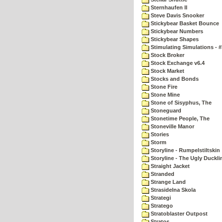
Sternhaufen II
Steve Davis Snooker
Stickybear Basket Bounce
Stickybear Numbers
Stickybear Shapes
Stimulating Simulations - #
Stock Broker
Stock Exchange v6.4
Stock Market
Stocks and Bonds
Stone Fire
Stone Mine
Stone of Sisyphus, The
Stoneguard
Stonetime People, The
Stoneville Manor
Stories
Storm
Storyline - Rumpelstiltskin
Storyline - The Ugly Duckli
Straight Jacket
Stranded
Strange Land
Strasidelna Skola
Strategi
Stratego
Stratoblaster Outpost
Stratos