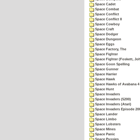
Space Cadet
Space Combat
Space Conflict
Space Conflict II
Space Cowboy
Space Craft
Space Dodger
Space Dungeon
Space Eggs
Space Factory, The
Space Fighter
Space Fighter (Foskett, Jo
Space Goon Spelling
Space Gunner
Space Harrier
Space Hawk
Space Hawks of Avabana 4
Space Hunt
Space Invaders
Space Invaders (5200)
Space Invaders (Atari)
Space Invaders Episode 20
Space Lander
Space Limbo
Space Lobsters
Space Mines
Space Panic
Space Pussies