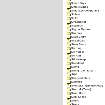
Simon Says
Simple Minds
Simulated Computer II
Sinistar
Sir Ed
Sir Lancelot
Sisyphos
Sixgun Shootout
Skarbnik
Skate Crazy
Skateboard
Skeet Shoot
Ski King
Ski King II
Ski Run
Ski Weltcup
Skiabfahrt
Skiing
Skiing (Centaursoft)
Ski-It
Skinhead Story
Skirmish
Skoczek (Tajemnice Atari)
Skoczek (Tertet)
Skool Daze
Skull Chase
Skulls
Skunk