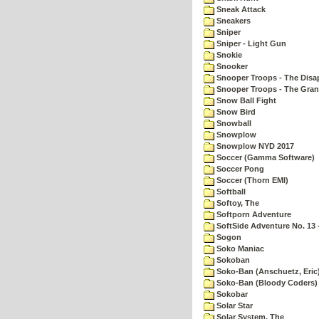
Sneak Attack
Sneakers
Sniper
Sniper - Light Gun
Snokie
Snooker
Snooper Troops - The Disa
Snooper Troops - The Gran
Snow Ball Fight
Snow Bird
Snowball
Snowplow
Snowplow NYD 2017
Soccer (Gamma Software)
Soccer Pong
Soccer (Thorn EMI)
Softball
Softoy, The
Softporn Adventure
SoftSide Adventure No. 13 
Sogon
Soko Maniac
Sokoban
Soko-Ban (Anschuetz, Eric
Soko-Ban (Bloody Coders)
Sokobar
Solar Star
Solar System, The