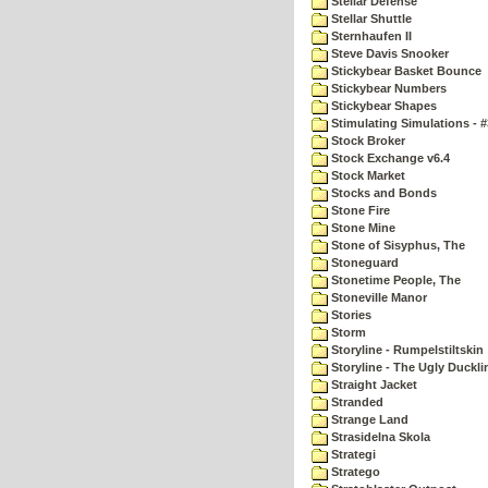
Stellar Defense
Stellar Shuttle
Sternhaufen II
Steve Davis Snooker
Stickybear Basket Bounce
Stickybear Numbers
Stickybear Shapes
Stimulating Simulations - #
Stock Broker
Stock Exchange v6.4
Stock Market
Stocks and Bonds
Stone Fire
Stone Mine
Stone of Sisyphus, The
Stoneguard
Stonetime People, The
Stoneville Manor
Stories
Storm
Storyline - Rumpelstiltskin
Storyline - The Ugly Duckli
Straight Jacket
Stranded
Strange Land
Strasidelna Skola
Strategi
Stratego