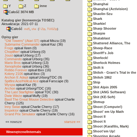
Shanghai
Y
Z
inne
Shanghai (Activision)
Całość 3074 MB
Shaolin-Szu
Shark
Katalog gier (konwencja TOSEC)
Sharkie!
Aktualizacja: 2021-07-11
Sharp Shooter
Całość
,
md5
sha
(
7-Zip
,
TUGZip
)
Sharpie
Opisy gier
Shatablast
"Old Towers" (Atari ST)
opisał Misza (19)
Shattered Alliance, The
Submarine Commander
opisał Kaz (36)
Frogs
opisał Xeen (0)
Sheep-Race
Choplifter!
opisał Urborg (0)
Sheriff's Job
Joust
opisał Urborg (17)
Sherlock!
Commando
opisał Urborg (35)
Mario Bros
opisał Urborg (13)
Sherlock Holmes
Xenophobe
opisał Urborg (36)
Shift It
Robbo Forever
opisał tbxx (16)
Shiloh - Grant's Trial in th
Kolony 2106
opisał tbxx (3)
Archon II: Adept
opisał Urborg/TDC (9)
Shiloh 1862
Spitfire Ace/Hellcat Ace
opisał Farscape (9)
Ship
Wyspa
opisał Kaz (9)
Shit Alpin 2005
Archon
opisał Urborg/TDC (16)
The Last Starfighter
opisał TDC (30)
Shit (ANG Software)
Dwie Wieże
opisał Muffy (19)
Shit (KE-Soft)
Basil The Great Mouse Detective
opisał Charlie
Shmup
Cherry (125)
Inny Świat
opisał Charlie Cherry (17)
Shoot (Compute!)
Inspektor
opisał Charlie Cherry (19)
Shoot' em Up Math
Grand Prix Simulator
opisał Charlie Cherry (16)
Shoot II
Shoot It
«« nowsze
starsze »»
Shoot (Karafilis, Mark)
Shoot'em Up!
Wewnętrzne/Internals
Shooting Arcade