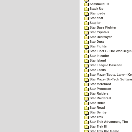
Ssssnake!!!!
Stack Up
Stampede
Standoff
Stapler
Star Base Fighter
Star Crystals
Star Destroyer
Star Dust
Star Fights
Star Fleet I - The War Begin
Star Intruder
Star Island
Star League Baseball
Star Lords
Star Maze (Scott, Larry - Ke
Star Maze (Sir-Tech Softwa
Star Merchant
Star Protector
Star Raiders
Star Raiders II
Star Rider
Star Road
Star Sentry
Star Trek
Star Trek Adventure, The
Star Trek III
Star Trek the Game