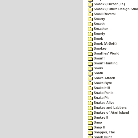
Smack (Curzon, R.)
Smack (Future Design Stud
Small Reversi
Smarty
Smash
Smasher
Smerfy
Smok
Smok (ArSoft)
Smokey
Smuffies' World
Smurf!
Smurf Hunting
Smus
Snafu
Snake Attack
Snake Byte
Snake It!!!
Snake Panic
Snake Pit
Snakes Alive
Snakes and Labbers
Snakes of Atari Island
Snakey II
Snap
Snap II
Snapper, The
Snark Hunt