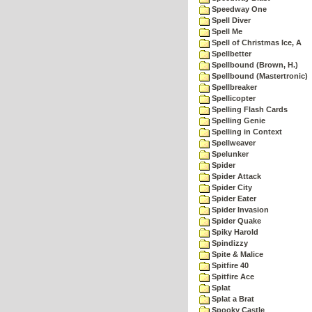
Speedway One
Spell Diver
Spell Me
Spell of Christmas Ice, A
Spellbetter
Spellbound (Brown, H.)
Spellbound (Mastertronic)
Spellbreaker
Spellicopter
Spelling Flash Cards
Spelling Genie
Spelling in Context
Spellweaver
Spelunker
Spider
Spider Attack
Spider City
Spider Eater
Spider Invasion
Spider Quake
Spiky Harold
Spindizzy
Spite & Malice
Spitfire 40
Spitfire Ace
Splat
Splat a Brat
Spooky Castle