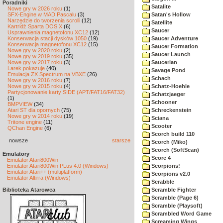
Poradniki
Satalite
Nowe gry w 2026 roku
(1)
SFX-Engine w MAD Pascalu
(3)
Satan's Hollow
Narzędzie do tworzenia scrolli
(12)
Satellite
Kartridż Sparta DOS X
(6)
Saucer
Usprawnienia magnetofonu XC12
(12)
Konserwacja stacji dysków 1050
(19)
Saucer Adventure
Konserwacja magnetofonu XC12
(15)
Saucer Formation
Nowe gry w 2020 roku
(2)
Saucer Launch
Nowe gry w 2019 roku
(35)
Nowe gry w 2017 roku
(3)
Saucerian
Larek pokazuje
(40)
Savage Pond
Emulacja ZX Spectrum na VBXE
(26)
Schach
Nowe gry w 2016 roku
(7)
Nowe gry w 2015 roku
(4)
Schatz-Hoehle
Partycjonowanie karty SIDE (APT/FAT16/FAT32)
Schatzjaeger
(1)
Schooner
BMPVIEW
(34)
Atari ST dla opornych
(75)
Schreckenstein
Nowe gry w 2014 roku
(19)
Sciana
Tritone engine
(11)
Scooter
QChan Engine
(6)
Scorch build 110
nowsze
starsze
Scorch (Miko)
Scorch (SoftScan)
Emulatory
Score 4
Emulator Atari800Win
Emulator Atari800Win PLus 4.0 (Windows)
Scorpions!
Emulator Atari++ (multiplatform)
Scorpions v2.0
Emulator Altirra (Windows)
Scrabble
Biblioteka Atarowca
Scramble Fighter
Scramble (Page 6)
Scramble (Playsoft)
Scrambled Word Game
Screaming Wings