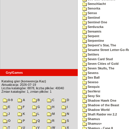
Seeschlacht
Senorita
Senso
Sentinel
Sentinel One
Serduszka
Sereamis
Serpent
Serpentine
Serpent's Star, The
Sesame Street Letter-Go-
Settlers
Seven Card Stud
Seven Cities of Gold
Seven Skulls, The
Gry/Games
Sevens
Sex Ball
Katalog gier (konwencja Kaz)
Sexeso
Aktualizacja: 2026-07-19
Sexquix
Liczba katalogów: 8878, liczba plików: 40040
SexVersi
Zmian katalogów: 1, zmian plików: 1
Sexy Six
0-9
A
B
C
D
Shadow Hawk One
Shadow of the Beast
E
F
G
H
I
Shadow World
J
K
L
M
N
Shaft Raider rev 2.2
Shamus
O
P
Q
R
S
Shamus+
T
U
V
W
X
Shamus - Case II