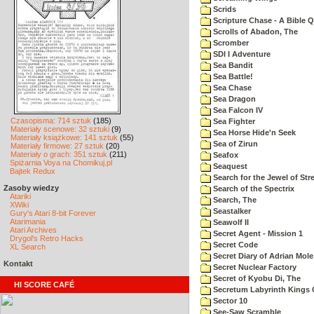
Scrids
Scripture Chase - A Bible Q
Scrolls of Abadon, The
Scromber
SDI I Adventure
Sea Bandit
Sea Battle!
Sea Chase
Sea Dragon
Sea Falcon IV
Czasopisma: 714 sztuk
(185)
Sea Fighter
Materiały scenowe: 32 sztuki
(9)
Sea Horse Hide'n Seek
Materiały książkowe: 141 sztuk
(55)
Sea of Zirun
Materiały firmowe: 27 sztuk
(20)
Materiały o grach: 351 sztuk
(211)
Seafox
Spiżarnia Voya na Chomikuj.pl
Seaquest
Bajtek Redux
Search for the Jewel of Str
Zasoby wiedzy
Search of the Spectrix
Atariki
Search, The
XWiki
Seastalker
Gury's Atari 8-bit Forever
Atarimania
Seawolf II
Atari Archives
Secret Agent - Mission 1
Drygol's Retro Hacks
Secret Code
XL Search
Secret Diary of Adrian Mole
Kontakt
Secret Nuclear Factory
Secret of Kyobu Di, The
HI SCORE CAFÉ
Secretum Labyrinth Kings 
Sector 10
See-Saw Scramble