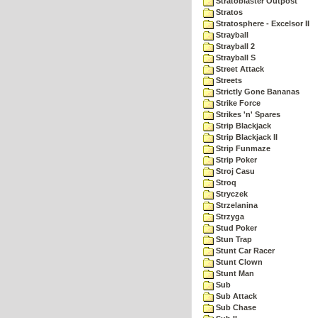
Stratoblaster Outpost
Stratos
Stratosphere - Excelsor II
Strayball
Strayball 2
Strayball S
Street Attack
Streets
Strictly Gone Bananas
Strike Force
Strikes 'n' Spares
Strip Blackjack
Strip Blackjack II
Strip Funmaze
Strip Poker
Stroj Casu
Stroq
Stryczek
Strzelanina
Strzyga
Stud Poker
Stun Trap
Stunt Car Racer
Stunt Clown
Stunt Man
Sub
Sub Attack
Sub Chase