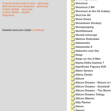
Organizowanie imprez Atari - dyskusja
Shootout
Atari demoscene database - dyskusja
Shootout 2 M4
Colony Mobile - dyskusja
Shootout at the Ok Galaxy
Colony Mobile - projekt
Statystyki
Shot'em All
Show Down
Showdown Hockey!
Showjumping
Nowinki
tworzone dzięki
CuteNews
Shuffleboard
Shuttle Intercept
Siberuv Drahokam
Sidewinder
Sidewinder II
Siebzehn und Vier
Siege
Siege on the X-Men
Sigma Delta Gamma 7
Significant Figures Drill
Silent Service
Sileny Zlodej
Silicon
Silicon Dreams - Return to
Silicon Dreams - Snowball
Silicon Dreams - The Worm 
Silicon Dreams Trilogy
Silicon Warrior
Silly Planter
Simon
Simon!