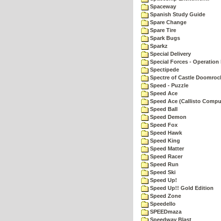
Spaceway
Spanish Study Guide
Spare Change
Spare Tire
Spark Bugs
Sparkz
Special Delivery
Special Forces - Operation 
Spectipede
Spectre of Castle Doomroc
Speed - Puzzle
Speed Ace
Speed Ace (Callisto Compu
Speed Ball
Speed Demon
Speed Fox
Speed Hawk
Speed King
Speed Matter
Speed Racer
Speed Run
Speed Ski
Speed Up!
Speed Up!! Gold Edition
Speed Zone
Speedello
SPEEDmaza
Speedway Blast