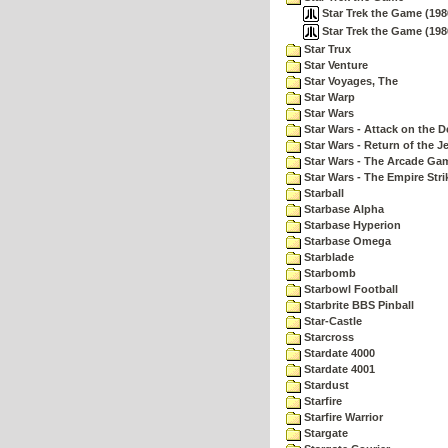
Star Trek the Game (198
Star Trek the Game (198
Star Trux
Star Venture
Star Voyages, The
Star Warp
Star Wars
Star Wars - Attack on the D
Star Wars - Return of the Je
Star Wars - The Arcade Ga
Star Wars - The Empire Str
Starball
Starbase Alpha
Starbase Hyperion
Starbase Omega
Starblade
Starbomb
Starbowl Football
Starbrite BBS Pinball
Star-Castle
Starcross
Stardate 4000
Stardate 4001
Stardust
Starfire
Starfire Warrior
Stargate