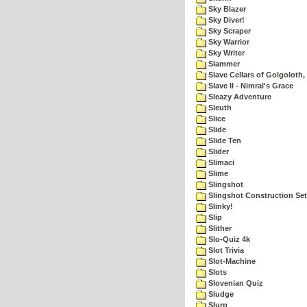
Sky Blazer
Sky Diver!
Sky Scraper
Sky Warrior
Sky Writer
Slammer
Slave Cellars of Golgoloth,
Slave II - Nimral's Grace
Sleazy Adventure
Sleuth
Slice
Slide
Slide Ten
Slider
Slimaci
Slime
Slingshot
Slingshot Construction Set
Slinky!
Slip
Slither
Slo-Quiz 4k
Slot Trivia
Slot-Machine
Slots
Slovenian Quiz
Sludge
Slurp