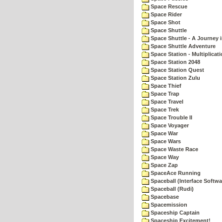
Space Rescue
Space Rider
Space Shot
Space Shuttle
Space Shuttle - A Journey 
Space Shuttle Adventure
Space Station - Multiplicat
Space Station 2048
Space Station Quest
Space Station Zulu
Space Thief
Space Trap
Space Travel
Space Trek
Space Trouble II
Space Voyager
Space War
Space Wars
Space Waste Race
Space Way
Space Zap
SpaceAce Running
Spaceball (Interface Softwa
Spaceball (Rudi)
Spacebase
Spacemission
Spaceship Captain
Spaceship Excitement!