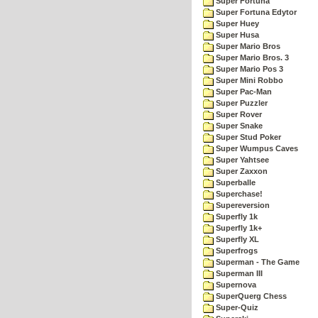
Super Fortuna
Super Fortuna Edytor
Super Huey
Super Husa
Super Mario Bros
Super Mario Bros. 3
Super Mario Pos 3
Super Mini Robbo
Super Pac-Man
Super Puzzler
Super Rover
Super Snake
Super Stud Poker
Super Wumpus Caves
Super Yahtsee
Super Zaxxon
Superballe
Superchase!
Supereversion
Superfly 1k
Superfly 1k+
Superfly XL
Superfrogs
Superman - The Game
Superman III
Supernova
SuperQuerg Chess
Super-Quiz