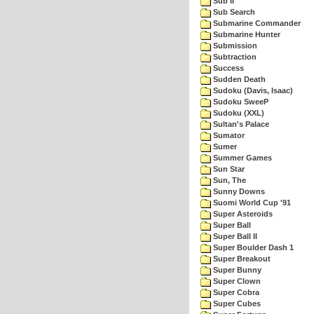
Sub II
Sub Search
Submarine Commander
Submarine Hunter
Submission
Subtraction
Success
Sudden Death
Sudoku (Davis, Isaac)
Sudoku SweeP
Sudoku (XXL)
Sultan's Palace
Sumator
Sumer
Summer Games
Sun Star
Sun, The
Sunny Downs
Suomi World Cup '91
Super Asteroids
Super Ball
Super Ball II
Super Boulder Dash 1
Super Breakout
Super Bunny
Super Clown
Super Cobra
Super Cubes