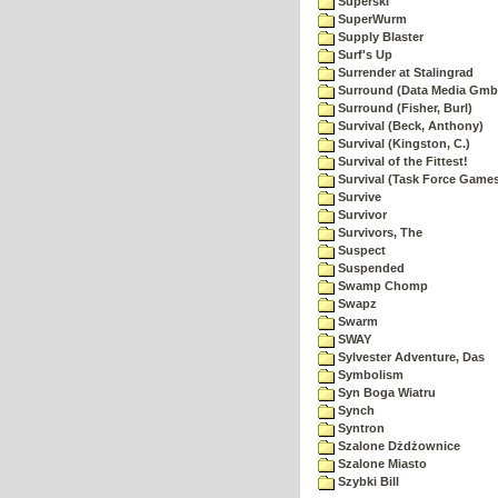
Superski
SuperWurm
Supply Blaster
Surf's Up
Surrender at Stalingrad
Surround (Data Media Gmb
Surround (Fisher, Burl)
Survival (Beck, Anthony)
Survival (Kingston, C.)
Survival of the Fittest!
Survival (Task Force Game
Survive
Survivor
Survivors, The
Suspect
Suspended
Swamp Chomp
Swapz
Swarm
SWAY
Sylvester Adventure, Das
Symbolism
Syn Boga Wiatru
Synch
Syntron
Szalone Dżdżownice
Szalone Miasto
Szybki Bill