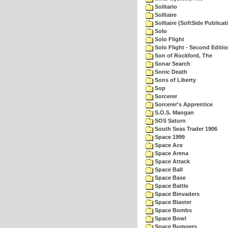
Solitario
Solltaire
Solltaire (SoftSide Publicat
Solo
Solo Flight
Solo Flight - Second Editio
Son of Rockford, The
Sonar Search
Sonic Death
Sons of Liberty
Sop
Sorcerer
Sorcerer's Apprentice
S.O.S. Mangan
SOS Saturn
South Seas Trader 1906
Space 1999
Space Ace
Space Arena
Space Attack
Space Ball
Space Base
Space Battle
Space Binvaders
Space Blaster
Space Bombs
Space Bowl
Space Bumpers