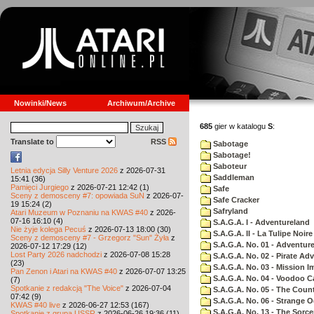
Nowinki/News
Archiwum/Archive
685
gier w katalogu
S
:
Translate to
RSS
Sabotage
Sabotage!
Saboteur
Letnia edycja Silly Venture 2026
z 2026-07-31
Saddleman
15:41 (36)
Pamięci Jurgiego
z 2026-07-21 12:42 (1)
Safe
Sceny z demosceny #7: opowiada SuN
z 2026-07-
Safe Cracker
19 15:24 (2)
Safryland
Atari Muzeum w Poznaniu na KWAS #40
z 2026-
07-16 16:10 (4)
S.A.G.A. I - Adventureland
Nie żyje kolega Pecuś
z 2026-07-13 18:00 (30)
S.A.G.A. II - La Tulipe Noire
Sceny z demosceny #7 - Grzegorz "Sun" Żyła
z
S.A.G.A. No. 01 - Adventur
2026-07-12 17:29 (12)
Lost Party 2026 nadchodzi
z 2026-07-08 15:28
S.A.G.A. No. 02 - Pirate Ad
(23)
S.A.G.A. No. 03 - Mission I
Pan Zenon i Atari na KWAS #40
z 2026-07-07 13:25
S.A.G.A. No. 04 - Voodoo C
(7)
Spotkanie z redakcją "The Voice"
z 2026-07-04
S.A.G.A. No. 05 - The Coun
07:42 (9)
S.A.G.A. No. 06 - Strange 
KWAS #40 live
z 2026-06-27 12:53 (167)
S.A.G.A. No. 13 - The Sorce
Spotkanie z grupą USSR
z 2026-06-26 19:36 (11)