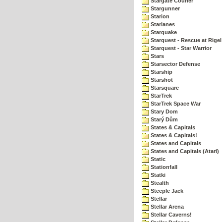
Stargate Courier
Stargunner
Starion
Starlanes
Starquake
Starquest - Rescue at Rigel
Starquest - Star Warrior
Stars
Starsector Defense
Starship
Starshot
Starsquare
StarTrek
StarTrek Space War
Stary Dom
Starý Dům
States & Capitals
States & Capitals!
States and Capitals
States and Capitals (Atari)
Static
Stationfall
Statki
Stealth
Steeple Jack
Stellar
Stellar Arena
Stellar Caverns!