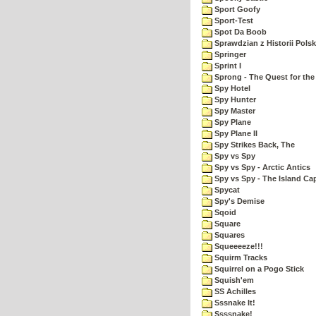
Sport Goofy
Sport-Test
Spot Da Boob
Sprawdzian z Historii Polsk
Springer
Sprint I
Sprong - The Quest for the
Spy Hotel
Spy Hunter
Spy Master
Spy Plane
Spy Plane II
Spy Strikes Back, The
Spy vs Spy
Spy vs Spy - Arctic Antics
Spy vs Spy - The Island Ca
Spycat
Spy's Demise
Sqoid
Square
Squares
Squeeeeze!!!
Squirm Tracks
Squirrel on a Pogo Stick
Squish'em
SS Achilles
Sssnake It!
Ssssnake!