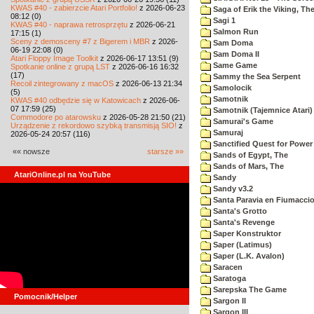
KWAS #40 - zabierzcie Atari Portfolio!
z 2026-06-23
Saga of Erik the Viking, Th
08:12 (0)
Sagi 1
KWAS #40 - naprawa retrosprzętu
z 2026-06-21
Salmon Run
17:15 (1)
Sceny z demosceny #7 z Bigerem i MBR
z 2026-
Sam Doma
06-19 22:08 (0)
Sam Doma II
Atari Floppy Image Toolkit
z 2026-06-17 13:51 (9)
Same Game
Spotkanie online z grupą LST
z 2026-06-16 16:32
(17)
Sammy the Sea Serpent
Recoil zintegrowany z macOS
z 2026-06-13 21:34
Samolocik
(5)
Samotnik
KWAS #40 odbędzie się w Katowicach
z 2026-06-
07 17:59 (25)
Samotnik (Tajemnice Atari)
Commodore po atarowsku
z 2026-05-28 21:50 (21)
Samurai's Game
Urządzenie z rekordowo szybką transmisją SIO!
z
Samuraj
2026-05-24 20:57 (116)
Sanctified Quest for Power
«« nowsze
starsze »»
Sands of Egypt, The
Sands of Mars, The
AtariOnline.pl na YouTube
Sandy
Sandy v3.2
Santa Paravia en Fiumacci
Santa's Grotto
Santa's Revenge
Saper Konstruktor
Saper (Latimus)
Saper (L.K. Avalon)
Saracen
Saratoga
Sarepska The Game
Pomocnik/Helper
Sargon II
Sargon III