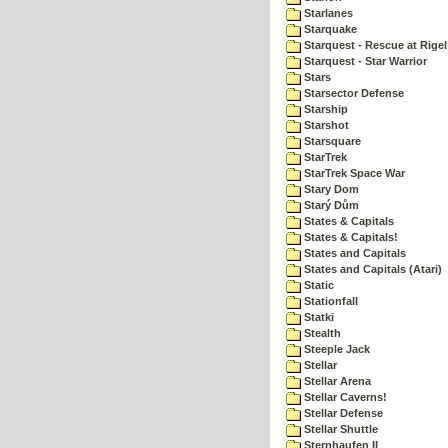
Starlanes
Starquake
Starquest - Rescue at Rigel
Starquest - Star Warrior
Stars
Starsector Defense
Starship
Starshot
Starsquare
StarTrek
StarTrek Space War
Stary Dom
Starý Dům
States & Capitals
States & Capitals!
States and Capitals
States and Capitals (Atari)
Static
Stationfall
Statki
Stealth
Steeple Jack
Stellar
Stellar Arena
Stellar Caverns!
Stellar Defense
Stellar Shuttle
Sternhaufen II