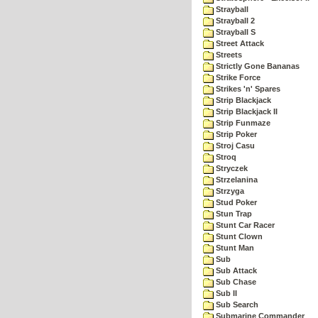
Strayball
Strayball 2
Strayball S
Street Attack
Streets
Strictly Gone Bananas
Strike Force
Strikes 'n' Spares
Strip Blackjack
Strip Blackjack II
Strip Funmaze
Strip Poker
Stroj Casu
Stroq
Stryczek
Strzelanina
Strzyga
Stud Poker
Stun Trap
Stunt Car Racer
Stunt Clown
Stunt Man
Sub
Sub Attack
Sub Chase
Sub II
Sub Search
Submarine Commander