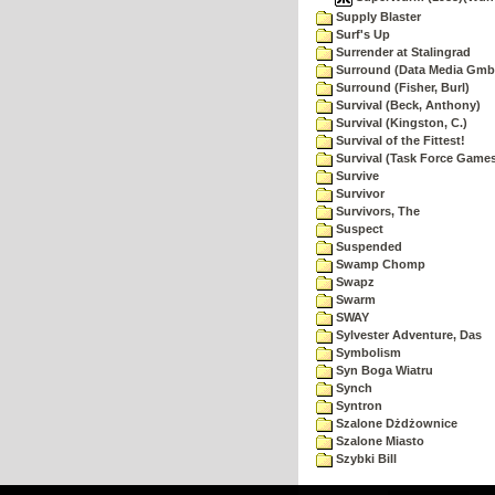
Supply Blaster
Surf's Up
Surrender at Stalingrad
Surround (Data Media Gmb
Surround (Fisher, Burl)
Survival (Beck, Anthony)
Survival (Kingston, C.)
Survival of the Fittest!
Survival (Task Force Game
Survive
Survivor
Survivors, The
Suspect
Suspended
Swamp Chomp
Swapz
Swarm
SWAY
Sylvester Adventure, Das
Symbolism
Syn Boga Wiatru
Synch
Syntron
Szalone Dżdżownice
Szalone Miasto
Szybki Bill