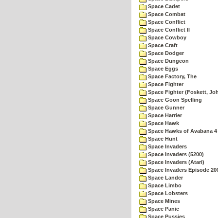
Space Cadet
Space Combat
Space Conflict
Space Conflict II
Space Cowboy
Space Craft
Space Dodger
Space Dungeon
Space Eggs
Space Factory, The
Space Fighter
Space Fighter (Foskett, Jo
Space Goon Spelling
Space Gunner
Space Harrier
Space Hawk
Space Hawks of Avabana 4
Space Hunt
Space Invaders
Space Invaders (5200)
Space Invaders (Atari)
Space Invaders Episode 20
Space Lander
Space Limbo
Space Lobsters
Space Mines
Space Panic
Space Pussies