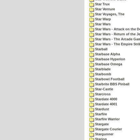
Star Trux
Star Venture
Star Voyages, The
Star Warp
Star Wars
Star Wars - Attack on the D
Star Wars - Return of the Je
Star Wars - The Arcade Ga
Star Wars - The Empire Str
Starball
Starbase Alpha
Starbase Hyperion
Starbase Omega
Starblade
Starbomb
Starbowl Football
Starbrite BBS Pinball
Star-Castle
Starcross
Stardate 4000
Stardate 4001
Stardust
Starfire
Starfire Warrior
Stargate
Stargate Courier
Stargunner
Starion