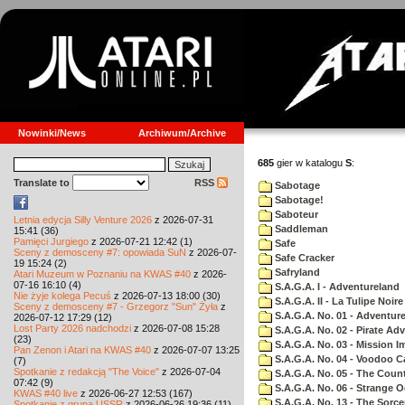
Nowinki/News
Archiwum/Archive
685
gier w katalogu
S
:
Translate to
RSS
Sabotage
Sabotage!
Saboteur
Letnia edycja Silly Venture 2026
z 2026-07-31
Saddleman
15:41 (36)
Pamięci Jurgiego
z 2026-07-21 12:42 (1)
Safe
Sceny z demosceny #7: opowiada SuN
z 2026-07-
Safe Cracker
19 15:24 (2)
Safryland
Atari Muzeum w Poznaniu na KWAS #40
z 2026-
07-16 16:10 (4)
S.A.G.A. I - Adventureland
Nie żyje kolega Pecuś
z 2026-07-13 18:00 (30)
S.A.G.A. II - La Tulipe Noire
Sceny z demosceny #7 - Grzegorz "Sun" Żyła
z
S.A.G.A. No. 01 - Adventur
2026-07-12 17:29 (12)
Lost Party 2026 nadchodzi
z 2026-07-08 15:28
S.A.G.A. No. 02 - Pirate Ad
(23)
S.A.G.A. No. 03 - Mission I
Pan Zenon i Atari na KWAS #40
z 2026-07-07 13:25
S.A.G.A. No. 04 - Voodoo C
(7)
Spotkanie z redakcją "The Voice"
z 2026-07-04
S.A.G.A. No. 05 - The Coun
07:42 (9)
S.A.G.A. No. 06 - Strange 
KWAS #40 live
z 2026-06-27 12:53 (167)
S.A.G.A. No. 13 - The Sorce
Spotkanie z grupą USSR
z 2026-06-26 19:36 (11)