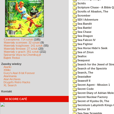
Scrids
Scripture Chase - A Bible Q
Scrolls of Abadon, The
Scromber
SDI I Adventure
Sea Bandit
Sea Battle!
Sea Chase
Sea Dragon
Czasopisma: 714 sztuk
(185)
Sea Falcon IV
Materiały scenowe: 32 sztuki
(9)
Sea Fighter
Materiały książkowe: 141 sztuk
(55)
Sea Horse Hide'n Seek
Materiały firmowe: 27 sztuk
(20)
Materiały o grach: 351 sztuk
(211)
Sea of Zirun
Spiżarnia Voya na Chomikuj.pl
Seafox
Bajtek Redux
Seaquest
Zasoby wiedzy
Search for the Jewel of Str
Atariki
Search of the Spectrix
XWiki
Search, The
Gury's Atari 8-bit Forever
Atarimania
Seastalker
Atari Archives
Seawolf II
Drygol's Retro Hacks
Secret Agent - Mission 1
XL Search
Secret Code
Kontakt
Secret Diary of Adrian Mole
Secret Nuclear Factory
HI SCORE CAFÉ
Secret of Kyobu Di, The
Secretum Labyrinth Kings 
Sector 10
See-Saw Scramble