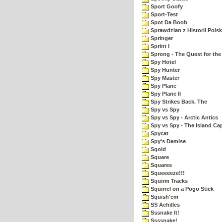
Sport Goofy
Sport-Test
Spot Da Boob
Sprawdzian z Historii Polsk
Springer
Sprint I
Sprong - The Quest for the
Spy Hotel
Spy Hunter
Spy Master
Spy Plane
Spy Plane II
Spy Strikes Back, The
Spy vs Spy
Spy vs Spy - Arctic Antics
Spy vs Spy - The Island Ca
Spycat
Spy's Demise
Sqoid
Square
Squares
Squeeeeze!!!
Squirm Tracks
Squirrel on a Pogo Stick
Squish'em
SS Achilles
Sssnake It!
Ssssnake!