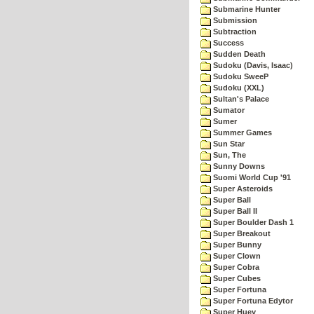
Submarine Hunter
Submission
Subtraction
Success
Sudden Death
Sudoku (Davis, Isaac)
Sudoku SweeP
Sudoku (XXL)
Sultan's Palace
Sumator
Sumer
Summer Games
Sun Star
Sun, The
Sunny Downs
Suomi World Cup '91
Super Asteroids
Super Ball
Super Ball II
Super Boulder Dash 1
Super Breakout
Super Bunny
Super Clown
Super Cobra
Super Cubes
Super Fortuna
Super Fortuna Edytor
Super Huey