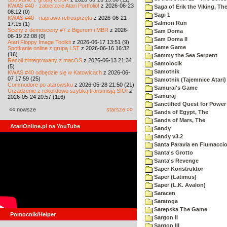
KWAS #40 - zabierzcie Atari Portfolio!
z 2026-06-23
Saga of Erik the Viking, Th
08:12 (0)
Sagi 1
KWAS #40 - naprawa retrosprzętu
z 2026-06-21
Salmon Run
17:15 (1)
Sceny z demosceny #7 z Bigerem i MBR
z 2026-
Sam Doma
06-19 22:08 (0)
Sam Doma II
Atari Floppy Image Toolkit
z 2026-06-17 13:51 (9)
Same Game
Spotkanie online z grupą LST
z 2026-06-16 16:32
(16)
Sammy the Sea Serpent
Recoil zintegrowany z macOS
z 2026-06-13 21:34
Samolocik
(5)
Samotnik
KWAS #40 odbędzie się w Katowicach
z 2026-06-
07 17:59 (25)
Samotnik (Tajemnice Atari)
Commodore po atarowsku
z 2026-05-28 21:50 (21)
Samurai's Game
Urządzenie z rekordowo szybką transmisją SIO!
z
Samuraj
2026-05-24 20:57 (116)
Sanctified Quest for Power
«« nowsze
starsze »»
Sands of Egypt, The
Sands of Mars, The
AtariOnline.pl na YouTube
Sandy
Sandy v3.2
Santa Paravia en Fiumacci
Santa's Grotto
Santa's Revenge
Saper Konstruktor
Saper (Latimus)
Saper (L.K. Avalon)
Saracen
Saratoga
Sarepska The Game
Pomocnik/Helper
Sargon II
Sargon III