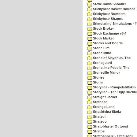
Steve Davis Snooker
Stickybear Basket Bounce
Stickybear Numbers
Stickybear Shapes
Stimulating Simulations - #
Stock Broker
Stock Exchange v6.4
Stock Market
Stocks and Bonds
Stone Fire
Stone Mine
Stone of Sisyphus, The
Stoneguard
Stonetime People, The
Stoneville Manor
Stories
Storm
Storyline - Rumpelstiltskin
Storyline - The Ugly Duckli
Straight Jacket
Stranded
Strange Land
Strasidelna Skola
Strategi
Stratego
Stratoblaster Outpost
Stratos
Stratosphere - Excelsor II