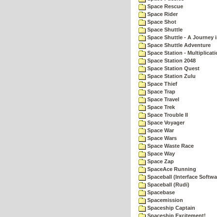
Space Rescue
Space Rider
Space Shot
Space Shuttle
Space Shuttle - A Journey 
Space Shuttle Adventure
Space Station - Multiplicat
Space Station 2048
Space Station Quest
Space Station Zulu
Space Thief
Space Trap
Space Travel
Space Trek
Space Trouble II
Space Voyager
Space War
Space Wars
Space Waste Race
Space Way
Space Zap
SpaceAce Running
Spaceball (Interface Softwa
Spaceball (Rudi)
Spacebase
Spacemission
Spaceship Captain
Spaceship Excitement!