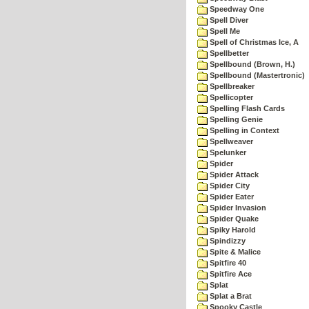
Speedway One
Spell Diver
Spell Me
Spell of Christmas Ice, A
Spellbetter
Spellbound (Brown, H.)
Spellbound (Mastertronic)
Spellbreaker
Spellicopter
Spelling Flash Cards
Spelling Genie
Spelling in Context
Spellweaver
Spelunker
Spider
Spider Attack
Spider City
Spider Eater
Spider Invasion
Spider Quake
Spiky Harold
Spindizzy
Spite & Malice
Spitfire 40
Spitfire Ace
Splat
Splat a Brat
Spooky Castle