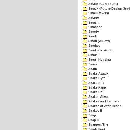
Smack (Curzon, R.)
Smack (Future Design Stud
Small Reversi
Smarty
Smash
Smasher
Smerfy
Smok
Smok (ArSoft)
Smokey
Smuffies' World
Smurf!
Smurf Hunting
Smus
Snafu
Snake Attack
Snake Byte
Snake It!!!
Snake Panic
Snake Pit
Snakes Alive
Snakes and Labbers
Snakes of Atari Island
Snakey II
Snap
Snap II
Snapper, The
Snark Hunt