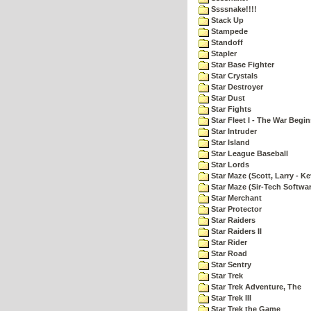
Ssssnake!!!!
Stack Up
Stampede
Standoff
Stapler
Star Base Fighter
Star Crystals
Star Destroyer
Star Dust
Star Fights
Star Fleet I - The War Begin
Star Intruder
Star Island
Star League Baseball
Star Lords
Star Maze (Scott, Larry - Ke
Star Maze (Sir-Tech Softwa
Star Merchant
Star Protector
Star Raiders
Star Raiders II
Star Rider
Star Road
Star Sentry
Star Trek
Star Trek Adventure, The
Star Trek III
Star Trek the Game