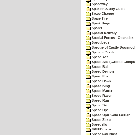
Spaceway
Spanish Study Guide
Spare Change
Spare Tire
Spark Bugs
Sparkz
Special Delivery
Special Forces - Operation 
Spectipede
Spectre of Castle Doomroc
Speed - Puzzle
Speed Ace
Speed Ace (Callisto Compu
Speed Ball
Speed Demon
Speed Fox
Speed Hawk
Speed King
Speed Matter
Speed Racer
Speed Run
Speed Ski
Speed Up!
Speed Up!! Gold Edition
Speed Zone
Speedello
SPEEDmaza
Speedway Blast