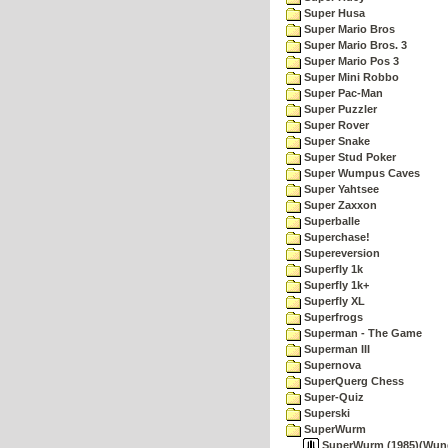
Super Husa
Super Mario Bros
Super Mario Bros. 3
Super Mario Pos 3
Super Mini Robbo
Super Pac-Man
Super Puzzler
Super Rover
Super Snake
Super Stud Poker
Super Wumpus Caves
Super Yahtsee
Super Zaxxon
Superballe
Superchase!
Supereversion
Superfly 1k
Superfly 1k+
Superfly XL
Superfrogs
Superman - The Game
Superman III
Supernova
SuperQuerg Chess
Super-Quiz
Superski
SuperWurm
SuperWurm (1985)(Wunde