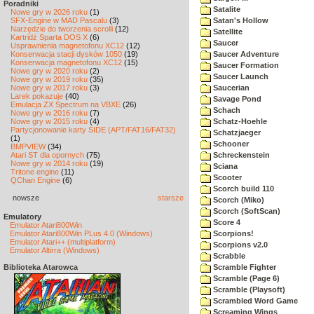
Poradniki
Satalite
Nowe gry w 2026 roku
(1)
SFX-Engine w MAD Pascalu
(3)
Satan's Hollow
Narzędzie do tworzenia scrolli
(12)
Satellite
Kartridż Sparta DOS X
(6)
Saucer
Usprawnienia magnetofonu XC12
(12)
Konserwacja stacji dysków 1050
(19)
Saucer Adventure
Konserwacja magnetofonu XC12
(15)
Saucer Formation
Nowe gry w 2020 roku
(2)
Saucer Launch
Nowe gry w 2019 roku
(35)
Nowe gry w 2017 roku
(3)
Saucerian
Larek pokazuje
(40)
Savage Pond
Emulacja ZX Spectrum na VBXE
(26)
Schach
Nowe gry w 2016 roku
(7)
Nowe gry w 2015 roku
(4)
Schatz-Hoehle
Partycjonowanie karty SIDE (APT/FAT16/FAT32)
Schatzjaeger
(1)
Schooner
BMPVIEW
(34)
Atari ST dla opornych
(75)
Schreckenstein
Nowe gry w 2014 roku
(19)
Sciana
Tritone engine
(11)
Scooter
QChan Engine
(6)
Scorch build 110
nowsze
starsze
Scorch (Miko)
Scorch (SoftScan)
Emulatory
Score 4
Emulator Atari800Win
Emulator Atari800Win PLus 4.0 (Windows)
Scorpions!
Emulator Atari++ (multiplatform)
Scorpions v2.0
Emulator Altirra (Windows)
Scrabble
Biblioteka Atarowca
Scramble Fighter
Scramble (Page 6)
Scramble (Playsoft)
Scrambled Word Game
Screaming Wings