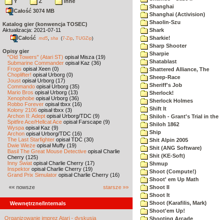
Y
Z
inne
Shanghai
Całość 3074 MB
Shanghai (Activision)
Shaolin-Szu
Katalog gier (konwencja TOSEC)
Aktualizacja: 2021-07-11
Shark
Całość
,
Sharkie!
md5
sha
(
7-Zip
,
TUGZip
)
Sharp Shooter
Opisy gier
Sharpie
"Old Towers" (Atari ST)
opisał Misza (19)
Shatablast
Submarine Commander
opisał Kaz (36)
Frogs
opisał Xeen (0)
Shattered Alliance, The
Choplifter!
opisał Urborg (0)
Sheep-Race
Joust
opisał Urborg (17)
Sheriff's Job
Commando
opisał Urborg (35)
Mario Bros
opisał Urborg (13)
Sherlock!
Xenophobe
opisał Urborg (36)
Sherlock Holmes
Robbo Forever
opisał tbxx (16)
Shift It
Kolony 2106
opisał tbxx (3)
Archon II: Adept
opisał Urborg/TDC (9)
Shiloh - Grant's Trial in th
Spitfire Ace/Hellcat Ace
opisał Farscape (9)
Shiloh 1862
Wyspa
opisał Kaz (9)
Ship
Archon
opisał Urborg/TDC (16)
The Last Starfighter
opisał TDC (30)
Shit Alpin 2005
Dwie Wieże
opisał Muffy (19)
Shit (ANG Software)
Basil The Great Mouse Detective
opisał Charlie
Shit (KE-Soft)
Cherry (125)
Inny Świat
opisał Charlie Cherry (17)
Shmup
Inspektor
opisał Charlie Cherry (19)
Shoot (Compute!)
Grand Prix Simulator
opisał Charlie Cherry (16)
Shoot' em Up Math
«« nowsze
starsze »»
Shoot II
Shoot It
Shoot (Karafilis, Mark)
Wewnętrzne/Internals
Shoot'em Up!
Organizowanie imprez Atari - dyskusja
Shooting Arcade