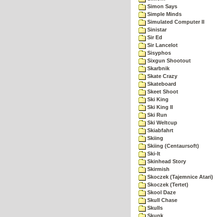
Simon Says
Simple Minds
Simulated Computer II
Sinistar
Sir Ed
Sir Lancelot
Sisyphos
Sixgun Shootout
Skarbnik
Skate Crazy
Skateboard
Skeet Shoot
Ski King
Ski King II
Ski Run
Ski Weltcup
Skiabfahrt
Skiing
Skiing (Centaursoft)
Ski-It
Skinhead Story
Skirmish
Skoczek (Tajemnice Atari)
Skoczek (Tertet)
Skool Daze
Skull Chase
Skulls
Skunk