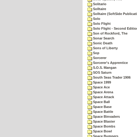
Solitario
Solltaire
Solltaire (SoftSide Publicat
Solo
Solo Flight
Solo Flight - Second Editio
Son of Rockford, The
Sonar Search
Sonic Death
Sons of Liberty
Sop
Sorcerer
Sorcerer's Apprentice
S.O.S. Mangan
SOS Saturn
South Seas Trader 1906
Space 1999
Space Ace
Space Arena
Space Attack
Space Ball
Space Base
Space Battle
Space Binvaders
Space Blaster
Space Bombs
Space Bowl
Space Bumpers