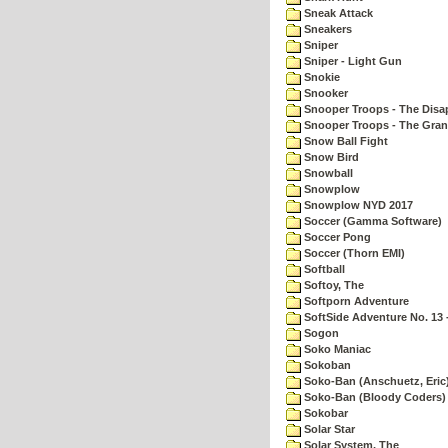
Sneak Attack
Sneakers
Sniper
Sniper - Light Gun
Snokie
Snooker
Snooper Troops - The Disa
Snooper Troops - The Gran
Snow Ball Fight
Snow Bird
Snowball
Snowplow
Snowplow NYD 2017
Soccer (Gamma Software)
Soccer Pong
Soccer (Thorn EMI)
Softball
Softoy, The
Softporn Adventure
SoftSide Adventure No. 13 
Sogon
Soko Maniac
Sokoban
Soko-Ban (Anschuetz, Eric
Soko-Ban (Bloody Coders)
Sokobar
Solar Star
Solar System, The