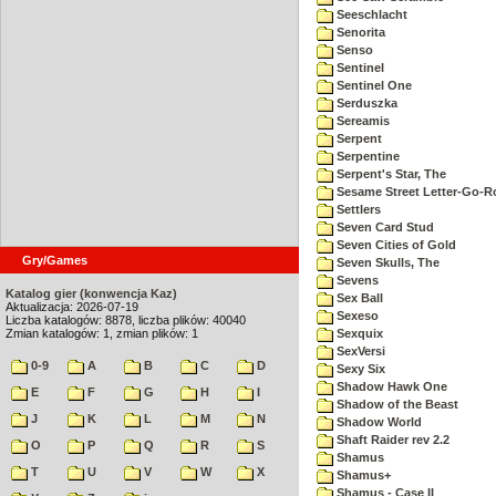
Seeschlacht
Senorita
Senso
Sentinel
Sentinel One
Serduszka
Sereamis
Serpent
Serpentine
Serpent's Star, The
Sesame Street Letter-Go-
Settlers
Seven Card Stud
Seven Cities of Gold
Gry/Games
Seven Skulls, The
Sevens
Katalog gier (konwencja Kaz)
Sex Ball
Aktualizacja: 2026-07-19
Sexeso
Liczba katalogów: 8878, liczba plików: 40040
Zmian katalogów: 1, zmian plików: 1
Sexquix
SexVersi
0-9
A
B
C
D
Sexy Six
Shadow Hawk One
E
F
G
H
I
Shadow of the Beast
J
K
L
M
N
Shadow World
Shaft Raider rev 2.2
O
P
Q
R
S
Shamus
T
U
V
W
X
Shamus+
Shamus - Case II