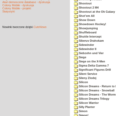
Atari demoscene database - dyskusja
Shootout
Colony Mobile - dyskusja
Shootout 2 M4
Colony Mobile - projekt
Statystyki
Shootout at the Ok Galaxy
Shot'em All
Show Down
Showdown Hockey!
Nowinki
tworzone dzięki
CuteNews
Showjumping
Shuffleboard
Shuttle Intercept
Siberuv Drahokam
Sidewinder
Sidewinder II
Siebzehn und Vier
Siege
Siege on the X-Men
Sigma Delta Gamma 7
Significant Figures Drill
Silent Service
Sileny Zlodej
Silicon
Silicon Dreams - Return to
Silicon Dreams - Snowball
Silicon Dreams - The Worm 
Silicon Dreams Trilogy
Silicon Warrior
Silly Planter
Simon
Simon!