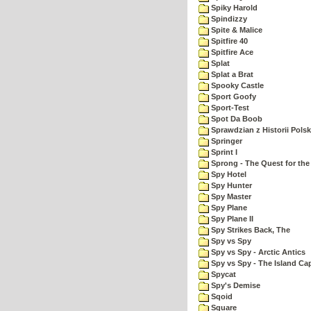
Spiky Harold
Spindizzy
Spite & Malice
Spitfire 40
Spitfire Ace
Splat
Splat a Brat
Spooky Castle
Sport Goofy
Sport-Test
Spot Da Boob
Sprawdzian z Historii Polsk
Springer
Sprint I
Sprong - The Quest for the
Spy Hotel
Spy Hunter
Spy Master
Spy Plane
Spy Plane II
Spy Strikes Back, The
Spy vs Spy
Spy vs Spy - Arctic Antics
Spy vs Spy - The Island Ca
Spycat
Spy's Demise
Sqoid
Square