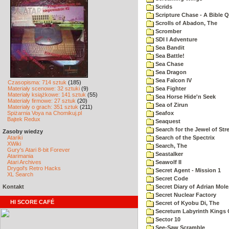
Scrids
Scripture Chase - A Bible Q
Scrolls of Abadon, The
Scromber
SDI I Adventure
Sea Bandit
Sea Battle!
Sea Chase
Sea Dragon
Sea Falcon IV
Czasopisma: 714 sztuk
(185)
Materiały scenowe: 32 sztuki
(9)
Sea Fighter
Materiały książkowe: 141 sztuk
(55)
Sea Horse Hide'n Seek
Materiały firmowe: 27 sztuk
(20)
Sea of Zirun
Materiały o grach: 351 sztuk
(211)
Spiżarnia Voya na Chomikuj.pl
Seafox
Bajtek Redux
Seaquest
Search for the Jewel of Str
Zasoby wiedzy
Atariki
Search of the Spectrix
XWiki
Search, The
Gury's Atari 8-bit Forever
Seastalker
Atarimania
Atari Archives
Seawolf II
Drygol's Retro Hacks
Secret Agent - Mission 1
XL Search
Secret Code
Kontakt
Secret Diary of Adrian Mole
Secret Nuclear Factory
HI SCORE CAFÉ
Secret of Kyobu Di, The
Secretum Labyrinth Kings 
Sector 10
See-Saw Scramble