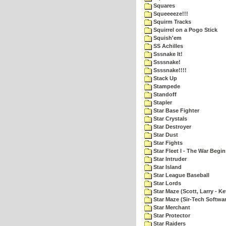
Squares
Squeeeeze!!!
Squirm Tracks
Squirrel on a Pogo Stick
Squish'em
SS Achilles
Sssnake It!
Ssssnake!
Ssssnake!!!!
Stack Up
Stampede
Standoff
Stapler
Star Base Fighter
Star Crystals
Star Destroyer
Star Dust
Star Fights
Star Fleet I - The War Begin
Star Intruder
Star Island
Star League Baseball
Star Lords
Star Maze (Scott, Larry - Ke
Star Maze (Sir-Tech Softwa
Star Merchant
Star Protector
Star Raiders