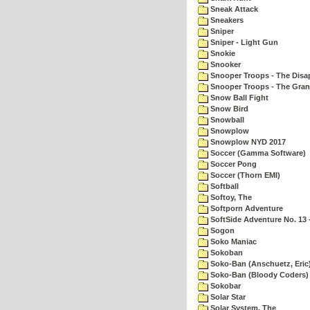
Sneak Attack
Sneakers
Sniper
Sniper - Light Gun
Snokie
Snooker
Snooper Troops - The Disa
Snooper Troops - The Gran
Snow Ball Fight
Snow Bird
Snowball
Snowplow
Snowplow NYD 2017
Soccer (Gamma Software)
Soccer Pong
Soccer (Thorn EMI)
Softball
Softoy, The
Softporn Adventure
SoftSide Adventure No. 13 
Sogon
Soko Maniac
Sokoban
Soko-Ban (Anschuetz, Eric
Soko-Ban (Bloody Coders)
Sokobar
Solar Star
Solar System, The