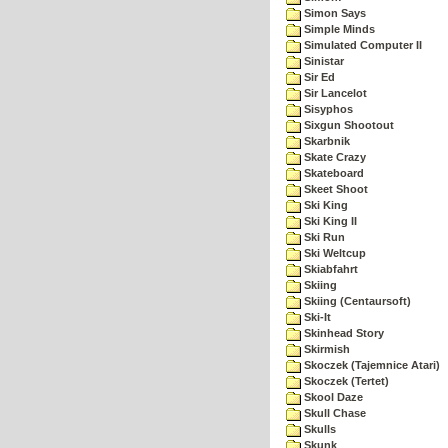
Simon Says
Simple Minds
Simulated Computer II
Sinistar
Sir Ed
Sir Lancelot
Sisyphos
Sixgun Shootout
Skarbnik
Skate Crazy
Skateboard
Skeet Shoot
Ski King
Ski King II
Ski Run
Ski Weltcup
Skiabfahrt
Skiing
Skiing (Centaursoft)
Ski-It
Skinhead Story
Skirmish
Skoczek (Tajemnice Atari)
Skoczek (Tertet)
Skool Daze
Skull Chase
Skulls
Skunk