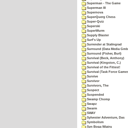
Superman - The Game
Superman III
Supernova
SuperQuerg Chess
Super-Quiz
Superski
SuperWurm
Supply Blaster
Surf's Up
Surrender at Stalingrad
Surround (Data Media Gmb
Surround (Fisher, Burl)
Survival (Beck, Anthony)
Survival (Kingston, C.)
Survival of the Fittest!
Survival (Task Force Game
Survive
Survivor
Survivors, The
Suspect
Suspended
Swamp Chomp
Swapz
Swarm
SWAY
Sylvester Adventure, Das
Symbolism
Syn Boga Wiatru