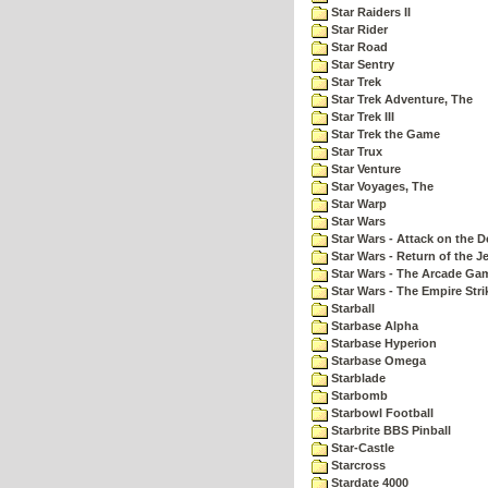
Star Raiders II
Star Rider
Star Road
Star Sentry
Star Trek
Star Trek Adventure, The
Star Trek III
Star Trek the Game
Star Trux
Star Venture
Star Voyages, The
Star Warp
Star Wars
Star Wars - Attack on the D
Star Wars - Return of the Je
Star Wars - The Arcade Ga
Star Wars - The Empire Str
Starball
Starbase Alpha
Starbase Hyperion
Starbase Omega
Starblade
Starbomb
Starbowl Football
Starbrite BBS Pinball
Star-Castle
Starcross
Stardate 4000