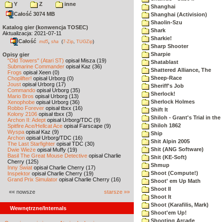
Y
Z
inne
Shanghai
Całość 3074 MB
Shanghai (Activision)
Shaolin-Szu
Katalog gier (konwencja TOSEC)
Shark
Aktualizacja: 2021-07-11
Sharkie!
Całość
,
md5
sha
(
7-Zip
,
TUGZip
)
Sharp Shooter
Sharpie
Opisy gier
"Old Towers" (Atari ST)
opisał Misza (19)
Shatablast
Submarine Commander
opisał Kaz (36)
Shattered Alliance, The
Frogs
opisał Xeen (0)
Sheep-Race
Choplifter!
opisał Urborg (0)
Joust
opisał Urborg (17)
Sheriff's Job
Commando
opisał Urborg (35)
Sherlock!
Mario Bros
opisał Urborg (13)
Sherlock Holmes
Xenophobe
opisał Urborg (36)
Robbo Forever
opisał tbxx (16)
Shift It
Kolony 2106
opisał tbxx (3)
Shiloh - Grant's Trial in th
Archon II: Adept
opisał Urborg/TDC (9)
Shiloh 1862
Spitfire Ace/Hellcat Ace
opisał Farscape (9)
Wyspa
opisał Kaz (9)
Ship
Archon
opisał Urborg/TDC (16)
Shit Alpin 2005
The Last Starfighter
opisał TDC (30)
Shit (ANG Software)
Dwie Wieże
opisał Muffy (19)
Basil The Great Mouse Detective
opisał Charlie
Shit (KE-Soft)
Cherry (125)
Shmup
Inny Świat
opisał Charlie Cherry (17)
Shoot (Compute!)
Inspektor
opisał Charlie Cherry (19)
Grand Prix Simulator
opisał Charlie Cherry (16)
Shoot' em Up Math
Shoot II
«« nowsze
starsze »»
Shoot It
Shoot (Karafilis, Mark)
Wewnętrzne/Internals
Shoot'em Up!
Shooting Arcade