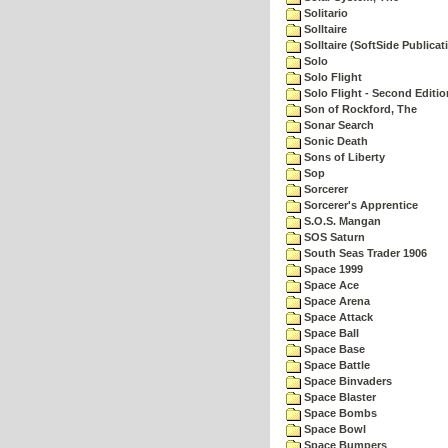
Solitario
Solltaire
Solltaire (SoftSide Publicat
Solo
Solo Flight
Solo Flight - Second Editio
Son of Rockford, The
Sonar Search
Sonic Death
Sons of Liberty
Sop
Sorcerer
Sorcerer's Apprentice
S.O.S. Mangan
SOS Saturn
South Seas Trader 1906
Space 1999
Space Ace
Space Arena
Space Attack
Space Ball
Space Base
Space Battle
Space Binvaders
Space Blaster
Space Bombs
Space Bowl
Space Bumpers