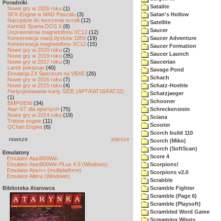
Poradniki
Satalite
Nowe gry w 2026 roku
(1)
SFX-Engine w MAD Pascalu
(3)
Satan's Hollow
Narzędzie do tworzenia scrolli
(12)
Satellite
Kartridż Sparta DOS X
(6)
Saucer
Usprawnienia magnetofonu XC12
(12)
Konserwacja stacji dysków 1050
(19)
Saucer Adventure
Konserwacja magnetofonu XC12
(15)
Saucer Formation
Nowe gry w 2020 roku
(2)
Saucer Launch
Nowe gry w 2019 roku
(35)
Nowe gry w 2017 roku
(3)
Saucerian
Larek pokazuje
(40)
Savage Pond
Emulacja ZX Spectrum na VBXE
(26)
Schach
Nowe gry w 2016 roku
(7)
Nowe gry w 2015 roku
(4)
Schatz-Hoehle
Partycjonowanie karty SIDE (APT/FAT16/FAT32)
Schatzjaeger
(1)
Schooner
BMPVIEW
(34)
Atari ST dla opornych
(75)
Schreckenstein
Nowe gry w 2014 roku
(19)
Sciana
Tritone engine
(11)
Scooter
QChan Engine
(6)
Scorch build 110
nowsze
starsze
Scorch (Miko)
Scorch (SoftScan)
Emulatory
Score 4
Emulator Atari800Win
Emulator Atari800Win PLus 4.0 (Windows)
Scorpions!
Emulator Atari++ (multiplatform)
Scorpions v2.0
Emulator Altirra (Windows)
Scrabble
Biblioteka Atarowca
Scramble Fighter
Scramble (Page 6)
Scramble (Playsoft)
Scrambled Word Game
Screaming Wings