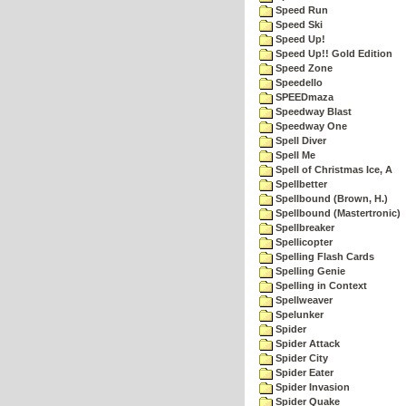
Speed Run
Speed Ski
Speed Up!
Speed Up!! Gold Edition
Speed Zone
Speedello
SPEEDmaza
Speedway Blast
Speedway One
Spell Diver
Spell Me
Spell of Christmas Ice, A
Spellbetter
Spellbound (Brown, H.)
Spellbound (Mastertronic)
Spellbreaker
Spellicopter
Spelling Flash Cards
Spelling Genie
Spelling in Context
Spellweaver
Spelunker
Spider
Spider Attack
Spider City
Spider Eater
Spider Invasion
Spider Quake