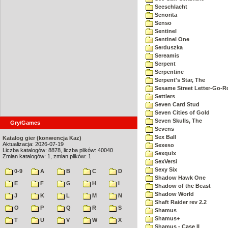
Seeschlacht
Senorita
Senso
Sentinel
Sentinel One
Serduszka
Sereamis
Serpent
Serpentine
Serpent's Star, The
Sesame Street Letter-Go-
Settlers
Seven Card Stud
Seven Cities of Gold
Seven Skulls, The
Gry/Games
Sevens
Sex Ball
Katalog gier (konwencja Kaz)
Aktualizacja: 2026-07-19
Sexeso
Liczba katalogów: 8878, liczba plików: 40040
Sexquix
Zmian katalogów: 1, zmian plików: 1
SexVersi
Sexy Six
0-9
A
B
C
D
Shadow Hawk One
E
F
G
H
I
Shadow of the Beast
Shadow World
J
K
L
M
N
Shaft Raider rev 2.2
O
P
Q
R
S
Shamus
Shamus+
T
U
V
W
X
Shamus - Case II