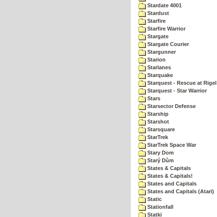
Stardate 4001
Stardust
Starfire
Starfire Warrior
Stargate
Stargate Courier
Stargunner
Starion
Starlanes
Starquake
Starquest - Rescue at Rigel
Starquest - Star Warrior
Stars
Starsector Defense
Starship
Starshot
Starsquare
StarTrek
StarTrek Space War
Stary Dom
Starý Dům
States & Capitals
States & Capitals!
States and Capitals
States and Capitals (Atari)
Static
Stationfall
Statki