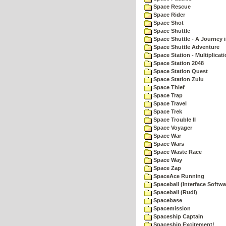
Space Rescue
Space Rider
Space Shot
Space Shuttle
Space Shuttle - A Journey 
Space Shuttle Adventure
Space Station - Multiplicat
Space Station 2048
Space Station Quest
Space Station Zulu
Space Thief
Space Trap
Space Travel
Space Trek
Space Trouble II
Space Voyager
Space War
Space Wars
Space Waste Race
Space Way
Space Zap
SpaceAce Running
Spaceball (Interface Softwa
Spaceball (Rudi)
Spacebase
Spacemission
Spaceship Captain
Spaceship Excitement!