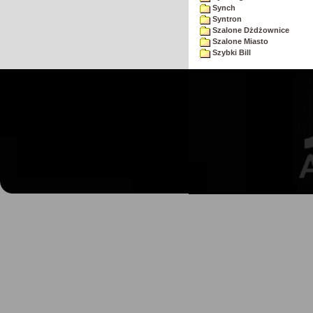
Synch
Syntron
Szalone Dżdżownice
Szalone Miasto
Szybki Bill