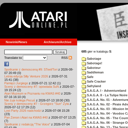
Nowinki/News
Archiwum/Archive
685
gier w katalogu
S
:
Translate to
RSS
Sabotage
Sabotage!
Saboteur
Spotkanie z demosceną #9: STeel/Tori
z 2026-08-
Saddleman
07 20:49 (0)
Letnia edycja Silly Venture 2026
z 2026-07-31
Safe
15:41 (38)
Safe Cracker
Pamięci Jurgiego
z 2026-07-21 12:42 (1)
Safryland
Sceny z demosceny #7: opowiada SuN
z 2026-07-
19 15:24 (2)
S.A.G.A. I - Adventureland
Atari Muzeum w Poznaniu na KWAS #40
z 2026-
S.A.G.A. II - La Tulipe Noire
07-16 16:10 (4)
S.A.G.A. No. 01 - Adventur
Nie żyje kolega Pecuś
z 2026-07-13 18:00 (30)
Sceny z demosceny #7 - Grzegorz "Sun" Żyła
z
S.A.G.A. No. 02 - Pirate Ad
2026-07-12 17:29 (12)
S.A.G.A. No. 03 - Mission I
Lost Party 2026 nadchodzi
z 2026-07-08 15:28
S.A.G.A. No. 04 - Voodoo C
(23)
Pan Zenon i Atari na KWAS #40
z 2026-07-07 13:25
S.A.G.A. No. 05 - The Coun
(7)
S.A.G.A. No. 06 - Strange 
Spotkanie z redakcją "The Voice"
z 2026-07-04
S.A.G.A. No. 13 - The Sorce
07:42 (9)