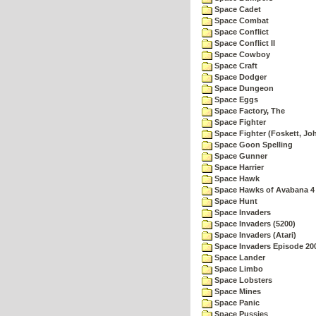
Space Cadet
Space Combat
Space Conflict
Space Conflict II
Space Cowboy
Space Craft
Space Dodger
Space Dungeon
Space Eggs
Space Factory, The
Space Fighter
Space Fighter (Foskett, Jo
Space Goon Spelling
Space Gunner
Space Harrier
Space Hawk
Space Hawks of Avabana 4
Space Hunt
Space Invaders
Space Invaders (5200)
Space Invaders (Atari)
Space Invaders Episode 20
Space Lander
Space Limbo
Space Lobsters
Space Mines
Space Panic
Space Pussies