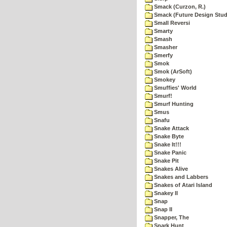
Smack (Curzon, R.)
Smack (Future Design Stud
Small Reversi
Smarty
Smash
Smasher
Smerfy
Smok
Smok (ArSoft)
Smokey
Smuffies' World
Smurf!
Smurf Hunting
Smus
Snafu
Snake Attack
Snake Byte
Snake It!!!
Snake Panic
Snake Pit
Snakes Alive
Snakes and Labbers
Snakes of Atari Island
Snakey II
Snap
Snap II
Snapper, The
Snark Hunt