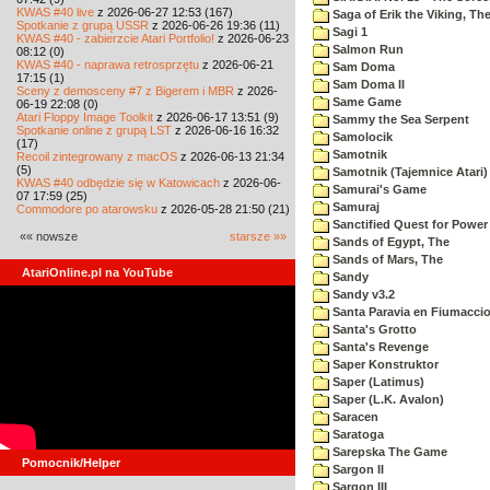
KWAS #40 live
z 2026-06-27 12:53 (167)
Saga of Erik the Viking, Th
Spotkanie z grupą USSR
z 2026-06-26 19:36 (11)
Sagi 1
KWAS #40 - zabierzcie Atari Portfolio!
z 2026-06-23
Salmon Run
08:12 (0)
KWAS #40 - naprawa retrosprzętu
z 2026-06-21
Sam Doma
17:15 (1)
Sam Doma II
Sceny z demosceny #7 z Bigerem i MBR
z 2026-
Same Game
06-19 22:08 (0)
Atari Floppy Image Toolkit
z 2026-06-17 13:51 (9)
Sammy the Sea Serpent
Spotkanie online z grupą LST
z 2026-06-16 16:32
Samolocik
(17)
Samotnik
Recoil zintegrowany z macOS
z 2026-06-13 21:34
(5)
Samotnik (Tajemnice Atari)
KWAS #40 odbędzie się w Katowicach
z 2026-06-
Samurai's Game
07 17:59 (25)
Samuraj
Commodore po atarowsku
z 2026-05-28 21:50 (21)
Sanctified Quest for Power
«« nowsze
starsze »»
Sands of Egypt, The
Sands of Mars, The
AtariOnline.pl na YouTube
Sandy
Sandy v3.2
Santa Paravia en Fiumacci
Santa's Grotto
Santa's Revenge
Saper Konstruktor
Saper (Latimus)
Saper (L.K. Avalon)
Saracen
Saratoga
Sarepska The Game
Pomocnik/Helper
Sargon II
Sargon III