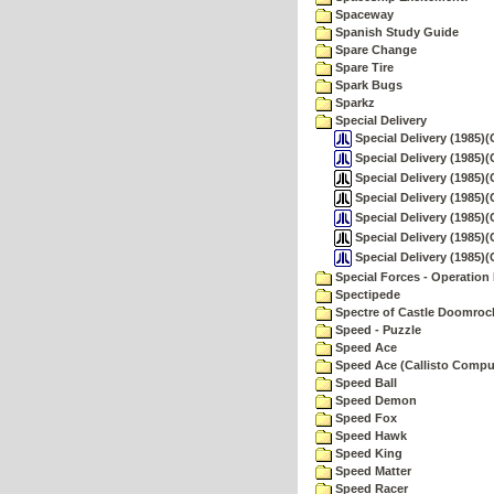
Spaceway
Spanish Study Guide
Spare Change
Spare Tire
Spark Bugs
Sparkz
Special Delivery
Special Delivery (1985)(
Special Delivery (1985)(
Special Delivery (1985)(
Special Delivery (1985)(
Special Delivery (1985)(
Special Delivery (1985)(C
Special Delivery (1985)(
Special Forces - Operation 
Spectipede
Spectre of Castle Doomroc
Speed - Puzzle
Speed Ace
Speed Ace (Callisto Compu
Speed Ball
Speed Demon
Speed Fox
Speed Hawk
Speed King
Speed Matter
Speed Racer