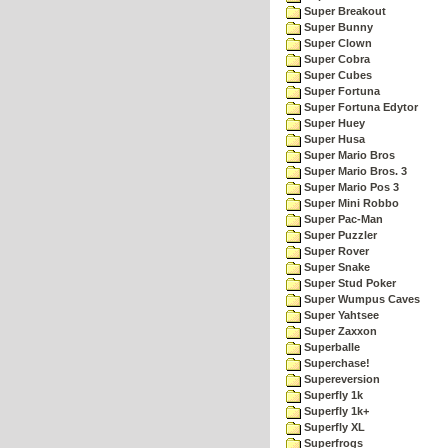
Super Breakout
Super Bunny
Super Clown
Super Cobra
Super Cubes
Super Fortuna
Super Fortuna Edytor
Super Huey
Super Husa
Super Mario Bros
Super Mario Bros. 3
Super Mario Pos 3
Super Mini Robbo
Super Pac-Man
Super Puzzler
Super Rover
Super Snake
Super Stud Poker
Super Wumpus Caves
Super Yahtsee
Super Zaxxon
Superballe
Superchase!
Supereversion
Superfly 1k
Superfly 1k+
Superfly XL
Superfrogs