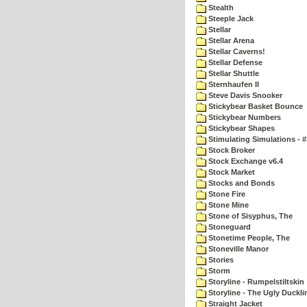
Stealth
Steeple Jack
Stellar
Stellar Arena
Stellar Caverns!
Stellar Defense
Stellar Shuttle
Sternhaufen II
Steve Davis Snooker
Stickybear Basket Bounce
Stickybear Numbers
Stickybear Shapes
Stimulating Simulations - #
Stock Broker
Stock Exchange v6.4
Stock Market
Stocks and Bonds
Stone Fire
Stone Mine
Stone of Sisyphus, The
Stoneguard
Stonetime People, The
Stoneville Manor
Stories
Storm
Storyline - Rumpelstiltskin
Storyline - The Ugly Duckli
Straight Jacket