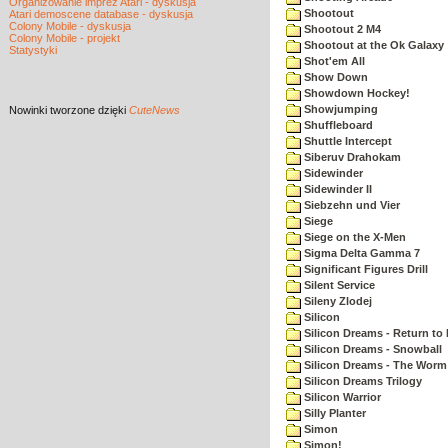
Organizowanie imprez Atari - dyskusja
Shootout
Atari demoscene database - dyskusja
Colony Mobile - dyskusja
Shootout 2 M4
Colony Mobile - projekt
Shootout at the Ok Galaxy
Statystyki
Shot'em All
Show Down
Showdown Hockey!
Showjumping
Nowinki
tworzone dzięki
CuteNews
Shuffleboard
Shuttle Intercept
Siberuv Drahokam
Sidewinder
Sidewinder II
Siebzehn und Vier
Siege
Siege on the X-Men
Sigma Delta Gamma 7
Significant Figures Drill
Silent Service
Sileny Zlodej
Silicon
Silicon Dreams - Return to
Silicon Dreams - Snowball
Silicon Dreams - The Worm 
Silicon Dreams Trilogy
Silicon Warrior
Silly Planter
Simon
Simon!