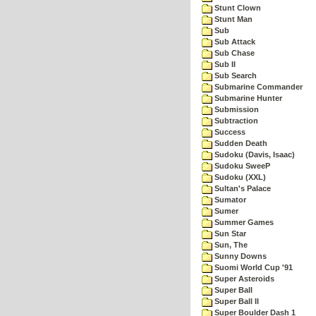
Stunt Clown
Stunt Man
Sub
Sub Attack
Sub Chase
Sub II
Sub Search
Submarine Commander
Submarine Hunter
Submission
Subtraction
Success
Sudden Death
Sudoku (Davis, Isaac)
Sudoku SweeP
Sudoku (XXL)
Sultan's Palace
Sumator
Sumer
Summer Games
Sun Star
Sun, The
Sunny Downs
Suomi World Cup '91
Super Asteroids
Super Ball
Super Ball II
Super Boulder Dash 1