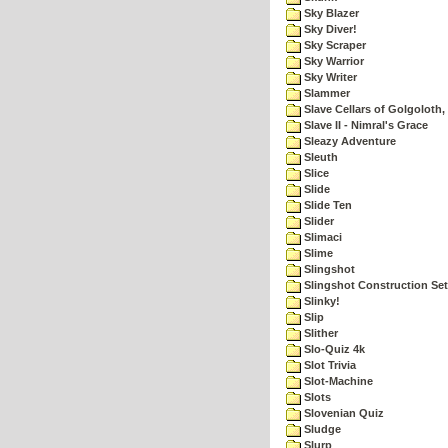
Sky Blazer
Sky Diver!
Sky Scraper
Sky Warrior
Sky Writer
Slammer
Slave Cellars of Golgoloth,
Slave II - Nimral's Grace
Sleazy Adventure
Sleuth
Slice
Slide
Slide Ten
Slider
Slimaci
Slime
Slingshot
Slingshot Construction Set
Slinky!
Slip
Slither
Slo-Quiz 4k
Slot Trivia
Slot-Machine
Slots
Slovenian Quiz
Sludge
Slurp