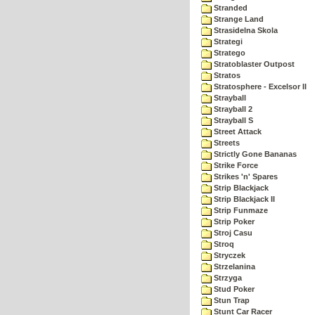
Stranded
Strange Land
Strasidelna Skola
Strategi
Stratego
Stratoblaster Outpost
Stratos
Stratosphere - Excelsor II
Strayball
Strayball 2
Strayball S
Street Attack
Streets
Strictly Gone Bananas
Strike Force
Strikes 'n' Spares
Strip Blackjack
Strip Blackjack II
Strip Funmaze
Strip Poker
Stroj Casu
Stroq
Stryczek
Strzelanina
Strzyga
Stud Poker
Stun Trap
Stunt Car Racer