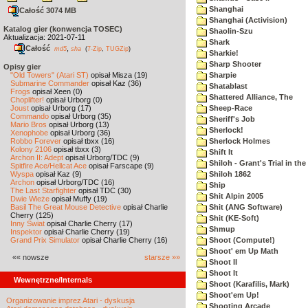
Shanghai
Całość 3074 MB
Shanghai (Activision)
Katalog gier (konwencja TOSEC)
Shaolin-Szu
Aktualizacja: 2021-07-11
Shark
Całość
,
md5
sha
(
7-Zip
,
TUGZip
)
Sharkie!
Sharp Shooter
Opisy gier
"Old Towers" (Atari ST)
opisał Misza (19)
Sharpie
Submarine Commander
opisał Kaz (36)
Shatablast
Frogs
opisał Xeen (0)
Shattered Alliance, The
Choplifter!
opisał Urborg (0)
Joust
opisał Urborg (17)
Sheep-Race
Commando
opisał Urborg (35)
Sheriff's Job
Mario Bros
opisał Urborg (13)
Sherlock!
Xenophobe
opisał Urborg (36)
Robbo Forever
opisał tbxx (16)
Sherlock Holmes
Kolony 2106
opisał tbxx (3)
Shift It
Archon II: Adept
opisał Urborg/TDC (9)
Shiloh - Grant's Trial in th
Spitfire Ace/Hellcat Ace
opisał Farscape (9)
Wyspa
opisał Kaz (9)
Shiloh 1862
Archon
opisał Urborg/TDC (16)
Ship
The Last Starfighter
opisał TDC (30)
Shit Alpin 2005
Dwie Wieże
opisał Muffy (19)
Basil The Great Mouse Detective
opisał Charlie
Shit (ANG Software)
Cherry (125)
Shit (KE-Soft)
Inny Świat
opisał Charlie Cherry (17)
Shmup
Inspektor
opisał Charlie Cherry (19)
Grand Prix Simulator
opisał Charlie Cherry (16)
Shoot (Compute!)
Shoot' em Up Math
«« nowsze
starsze »»
Shoot II
Shoot It
Wewnętrzne/Internals
Shoot (Karafilis, Mark)
Shoot'em Up!
Organizowanie imprez Atari - dyskusja
Shooting Arcade