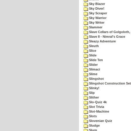
Sky Blazer
Sky Diver!
Sky Scraper
Sky Warrior
Sky Writer
Slammer
Slave Cellars of Golgoloth,
Slave II - Nimral's Grace
Sleazy Adventure
Sleuth
Slice
Slide
Slide Ten
Slider
Slimaci
Slime
Slingshot
Slingshot Construction Set
Slinky!
Slip
Slither
Slo-Quiz 4k
Slot Trivia
Slot-Machine
Slots
Slovenian Quiz
Sludge
Slurp