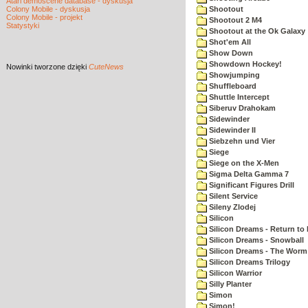
Atari demoscene database - dyskusja
Colony Mobile - dyskusja
Shootout
Colony Mobile - projekt
Shootout 2 M4
Statystyki
Shootout at the Ok Galaxy
Shot'em All
Show Down
Showdown Hockey!
Nowinki
tworzone dzięki
CuteNews
Showjumping
Shuffleboard
Shuttle Intercept
Siberuv Drahokam
Sidewinder
Sidewinder II
Siebzehn und Vier
Siege
Siege on the X-Men
Sigma Delta Gamma 7
Significant Figures Drill
Silent Service
Sileny Zlodej
Silicon
Silicon Dreams - Return to
Silicon Dreams - Snowball
Silicon Dreams - The Worm 
Silicon Dreams Trilogy
Silicon Warrior
Silly Planter
Simon
Simon!