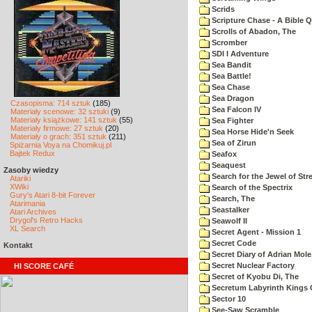
Scrids
Scripture Chase - A Bible Q
Scrolls of Abadon, The
Scromber
SDI I Adventure
Sea Bandit
Sea Battle!
Sea Chase
Sea Dragon
Czasopisma: 714 sztuk
(185)
Sea Falcon IV
Materiały scenowe: 32 sztuki
(9)
Materiały książkowe: 141 sztuk
(55)
Sea Fighter
Materiały firmowe: 27 sztuk
(20)
Sea Horse Hide'n Seek
Materiały o grach: 351 sztuk
(211)
Sea of Zirun
Spiżarnia Voya na Chomikuj.pl
Bajtek Redux
Seafox
Seaquest
Zasoby wiedzy
Search for the Jewel of Str
Atariki
XWiki
Search of the Spectrix
Gury's Atari 8-bit Forever
Search, The
Atarimania
Seastalker
Atari Archives
Drygol's Retro Hacks
Seawolf II
XL Search
Secret Agent - Mission 1
Secret Code
Kontakt
Secret Diary of Adrian Mole
Secret Nuclear Factory
HI SCORE CAFÉ
Secret of Kyobu Di, The
Secretum Labyrinth Kings 
Sector 10
See-Saw Scramble