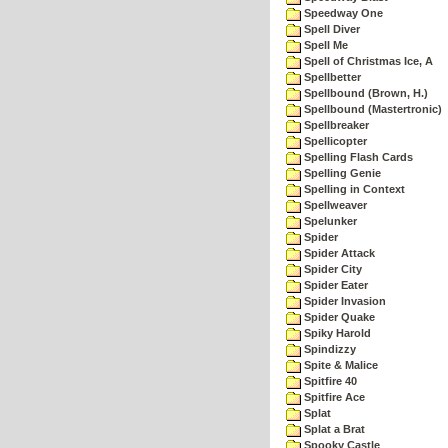
Speedway One
Spell Diver
Spell Me
Spell of Christmas Ice, A
Spellbetter
Spellbound (Brown, H.)
Spellbound (Mastertronic)
Spellbreaker
Spellicopter
Spelling Flash Cards
Spelling Genie
Spelling in Context
Spellweaver
Spelunker
Spider
Spider Attack
Spider City
Spider Eater
Spider Invasion
Spider Quake
Spiky Harold
Spindizzy
Spite & Malice
Spitfire 40
Spitfire Ace
Splat
Splat a Brat
Spooky Castle