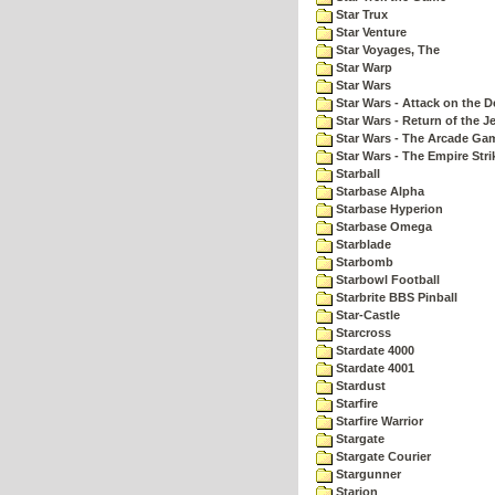
Star Trux
Star Venture
Star Voyages, The
Star Warp
Star Wars
Star Wars - Attack on the D
Star Wars - Return of the Je
Star Wars - The Arcade Ga
Star Wars - The Empire Str
Starball
Starbase Alpha
Starbase Hyperion
Starbase Omega
Starblade
Starbomb
Starbowl Football
Starbrite BBS Pinball
Star-Castle
Starcross
Stardate 4000
Stardate 4001
Stardust
Starfire
Starfire Warrior
Stargate
Stargate Courier
Stargunner
Starion