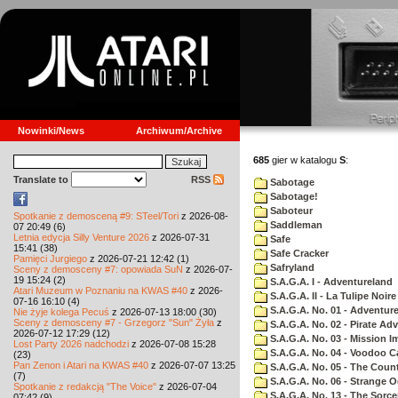
Nowinki/News
Archiwum/Archive
685
gier w katalogu
S
:
Translate to
RSS
Sabotage
Sabotage!
Saboteur
Spotkanie z demosceną #9: STeel/Tori
z 2026-08-
Saddleman
07 20:49 (6)
Letnia edycja Silly Venture 2026
z 2026-07-31
Safe
15:41 (38)
Safe Cracker
Pamięci Jurgiego
z 2026-07-21 12:42 (1)
Safryland
Sceny z demosceny #7: opowiada SuN
z 2026-07-
19 15:24 (2)
S.A.G.A. I - Adventureland
Atari Muzeum w Poznaniu na KWAS #40
z 2026-
S.A.G.A. II - La Tulipe Noire
07-16 16:10 (4)
S.A.G.A. No. 01 - Adventur
Nie żyje kolega Pecuś
z 2026-07-13 18:00 (30)
Sceny z demosceny #7 - Grzegorz "Sun" Żyła
z
S.A.G.A. No. 02 - Pirate Ad
2026-07-12 17:29 (12)
S.A.G.A. No. 03 - Mission I
Lost Party 2026 nadchodzi
z 2026-07-08 15:28
S.A.G.A. No. 04 - Voodoo C
(23)
Pan Zenon i Atari na KWAS #40
z 2026-07-07 13:25
S.A.G.A. No. 05 - The Coun
(7)
S.A.G.A. No. 06 - Strange 
Spotkanie z redakcją "The Voice"
z 2026-07-04
S.A.G.A. No. 13 - The Sorce
07:42 (9)