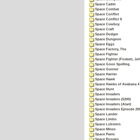
Space Cadet
Space Combat
Space Conflict
Space Conflict II
Space Cowboy
Space Craft
Space Dodger
Space Dungeon
Space Eggs
Space Factory, The
Space Fighter
Space Fighter (Foskett, Jo
Space Goon Spelling
Space Gunner
Space Harrier
Space Hawk
Space Hawks of Avabana 4
Space Hunt
Space Invaders
Space Invaders (5200)
Space Invaders (Atari)
Space Invaders Episode 20
Space Lander
Space Limbo
Space Lobsters
Space Mines
Space Panic
Space Pussies