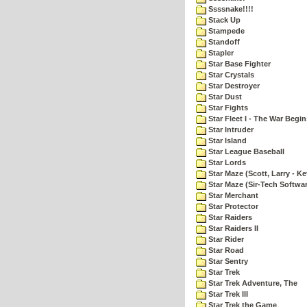
Ssssnake!!!!
Stack Up
Stampede
Standoff
Stapler
Star Base Fighter
Star Crystals
Star Destroyer
Star Dust
Star Fights
Star Fleet I - The War Begin
Star Intruder
Star Island
Star League Baseball
Star Lords
Star Maze (Scott, Larry - Ke
Star Maze (Sir-Tech Softwa
Star Merchant
Star Protector
Star Raiders
Star Raiders II
Star Rider
Star Road
Star Sentry
Star Trek
Star Trek Adventure, The
Star Trek III
Star Trek the Game