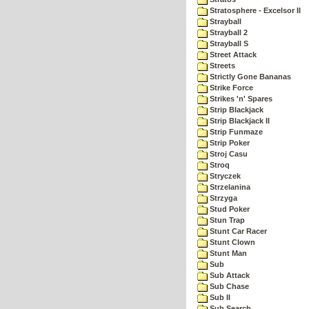
Stratosphere - Excelsor II
Strayball
Strayball 2
Strayball S
Street Attack
Streets
Strictly Gone Bananas
Strike Force
Strikes 'n' Spares
Strip Blackjack
Strip Blackjack II
Strip Funmaze
Strip Poker
Stroj Casu
Stroq
Stryczek
Strzelanina
Strzyga
Stud Poker
Stun Trap
Stunt Car Racer
Stunt Clown
Stunt Man
Sub
Sub Attack
Sub Chase
Sub II
Sub Search