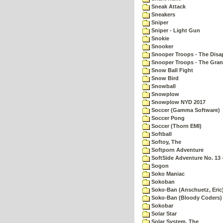
Sneak Attack
Sneakers
Sniper
Sniper - Light Gun
Snokie
Snooker
Snooper Troops - The Disa
Snooper Troops - The Gran
Snow Ball Fight
Snow Bird
Snowball
Snowplow
Snowplow NYD 2017
Soccer (Gamma Software)
Soccer Pong
Soccer (Thorn EMI)
Softball
Softoy, The
Softporn Adventure
SoftSide Adventure No. 13 
Sogon
Soko Maniac
Sokoban
Soko-Ban (Anschuetz, Eric
Soko-Ban (Bloody Coders)
Sokobar
Solar Star
Solar System, The