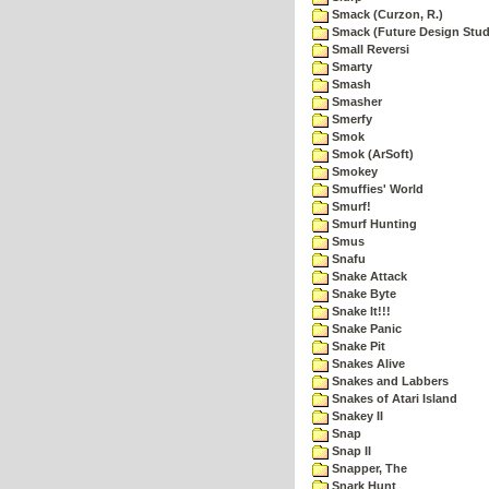
Smack (Curzon, R.)
Smack (Future Design Stud
Small Reversi
Smarty
Smash
Smasher
Smerfy
Smok
Smok (ArSoft)
Smokey
Smuffies' World
Smurf!
Smurf Hunting
Smus
Snafu
Snake Attack
Snake Byte
Snake It!!!
Snake Panic
Snake Pit
Snakes Alive
Snakes and Labbers
Snakes of Atari Island
Snakey II
Snap
Snap II
Snapper, The
Snark Hunt