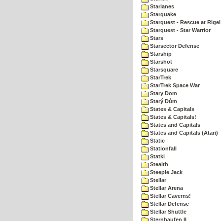
Starlanes
Starquake
Starquest - Rescue at Rigel
Starquest - Star Warrior
Stars
Starsector Defense
Starship
Starshot
Starsquare
StarTrek
StarTrek Space War
Stary Dom
Starý Dům
States & Capitals
States & Capitals!
States and Capitals
States and Capitals (Atari)
Static
Stationfall
Statki
Stealth
Steeple Jack
Stellar
Stellar Arena
Stellar Caverns!
Stellar Defense
Stellar Shuttle
Sternhaufen II