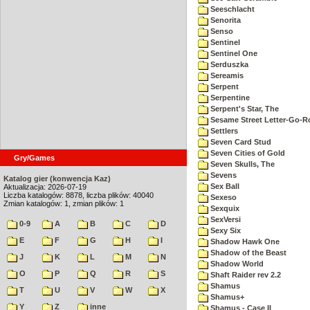
Seeschlacht
Senorita
Senso
Sentinel
Sentinel One
Serduszka
Sereamis
Serpent
Serpentine
Serpent's Star, The
Sesame Street Letter-Go-
Settlers
Seven Card Stud
Seven Cities of Gold
Gry/Games
Seven Skulls, The
Sevens
Katalog gier (konwencja Kaz)
Sex Ball
Aktualizacja: 2026-07-19
Liczba katalogów: 8878, liczba plików: 40040
Sexeso
Zmian katalogów: 1, zmian plików: 1
Sexquix
SexVersi
0-9
A
B
C
D
Sexy Six
E
F
G
H
I
Shadow Hawk One
Shadow of the Beast
J
K
L
M
N
Shadow World
O
P
Q
R
S
Shaft Raider rev 2.2
Shamus
T
U
V
W
X
Shamus+
Y
Z
inne
Shamus - Case II