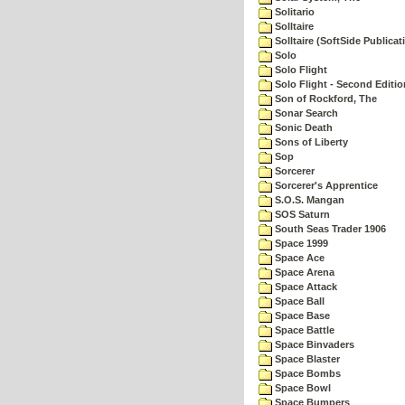
Solitario
Solltaire
Solltaire (SoftSide Publicat
Solo
Solo Flight
Solo Flight - Second Editio
Son of Rockford, The
Sonar Search
Sonic Death
Sons of Liberty
Sop
Sorcerer
Sorcerer's Apprentice
S.O.S. Mangan
SOS Saturn
South Seas Trader 1906
Space 1999
Space Ace
Space Arena
Space Attack
Space Ball
Space Base
Space Battle
Space Binvaders
Space Blaster
Space Bombs
Space Bowl
Space Bumpers