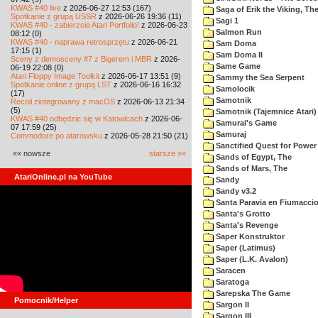
KWAS #40 live
z 2026-06-27 12:53 (167)
Saga of Erik the Viking, Th
Spotkanie z grupą USSR
z 2026-06-26 19:36 (11)
Sagi 1
KWAS #40 - zabierzcie Atari Portfolio!
z 2026-06-23
Salmon Run
08:12 (0)
KWAS #40 - naprawa retrosprzętu
z 2026-06-21
Sam Doma
17:15 (1)
Sam Doma II
Sceny z demosceny #7 z Bigerem i MBR
z 2026-
Same Game
06-19 22:08 (0)
Atari Floppy Image Toolkit
z 2026-06-17 13:51 (9)
Sammy the Sea Serpent
Spotkanie online z grupą LST
z 2026-06-16 16:32
Samolocik
(17)
Samotnik
Recoil zintegrowany z macOS
z 2026-06-13 21:34
(5)
Samotnik (Tajemnice Atari)
KWAS #40 odbędzie się w Katowicach
z 2026-06-
Samurai's Game
07 17:59 (25)
Samuraj
Commodore po atarowsku
z 2026-05-28 21:50 (21)
Sanctified Quest for Power
«« nowsze
starsze »»
Sands of Egypt, The
Sands of Mars, The
AtariOnline.pl na YouTube
Sandy
Sandy v3.2
Santa Paravia en Fiumacci
Santa's Grotto
Santa's Revenge
Saper Konstruktor
Saper (Latimus)
Saper (L.K. Avalon)
Saracen
Saratoga
Sarepska The Game
Pomocnik/Helper
Sargon II
Sargon III