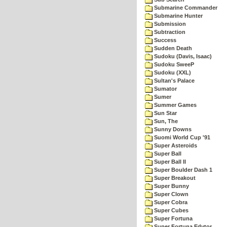
Submarine Commander
Submarine Hunter
Submission
Subtraction
Success
Sudden Death
Sudoku (Davis, Isaac)
Sudoku SweeP
Sudoku (XXL)
Sultan's Palace
Sumator
Sumer
Summer Games
Sun Star
Sun, The
Sunny Downs
Suomi World Cup '91
Super Asteroids
Super Ball
Super Ball II
Super Boulder Dash 1
Super Breakout
Super Bunny
Super Clown
Super Cobra
Super Cubes
Super Fortuna
Super Fortuna Edytor