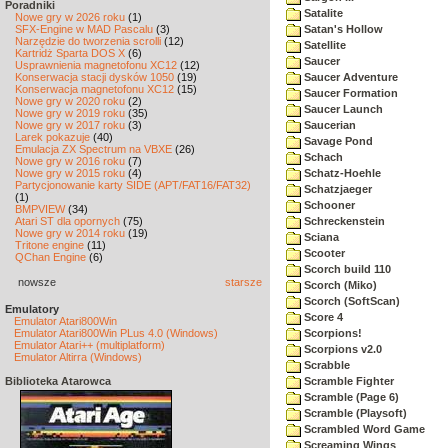
Poradniki
Satalite
Nowe gry w 2026 roku
(1)
SFX-Engine w MAD Pascalu
(3)
Satan's Hollow
Narzędzie do tworzenia scrolli
(12)
Satellite
Kartridż Sparta DOS X
(6)
Saucer
Usprawnienia magnetofonu XC12
(12)
Konserwacja stacji dysków 1050
(19)
Saucer Adventure
Konserwacja magnetofonu XC12
(15)
Saucer Formation
Nowe gry w 2020 roku
(2)
Saucer Launch
Nowe gry w 2019 roku
(35)
Nowe gry w 2017 roku
(3)
Saucerian
Larek pokazuje
(40)
Savage Pond
Emulacja ZX Spectrum na VBXE
(26)
Schach
Nowe gry w 2016 roku
(7)
Nowe gry w 2015 roku
(4)
Schatz-Hoehle
Partycjonowanie karty SIDE (APT/FAT16/FAT32)
Schatzjaeger
(1)
Schooner
BMPVIEW
(34)
Atari ST dla opornych
(75)
Schreckenstein
Nowe gry w 2014 roku
(19)
Sciana
Tritone engine
(11)
Scooter
QChan Engine
(6)
Scorch build 110
nowsze
starsze
Scorch (Miko)
Scorch (SoftScan)
Emulatory
Score 4
Emulator Atari800Win
Emulator Atari800Win PLus 4.0 (Windows)
Scorpions!
Emulator Atari++ (multiplatform)
Scorpions v2.0
Emulator Altirra (Windows)
Scrabble
Biblioteka Atarowca
Scramble Fighter
Scramble (Page 6)
Scramble (Playsoft)
Scrambled Word Game
Screaming Wings