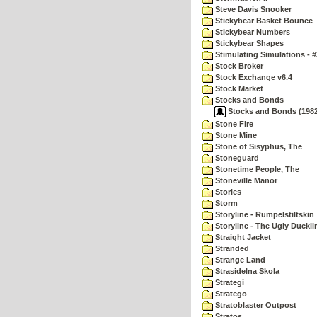
Steve Davis Snooker
Stickybear Basket Bounce
Stickybear Numbers
Stickybear Shapes
Stimulating Simulations - #
Stock Broker
Stock Exchange v6.4
Stock Market
Stocks and Bonds
Stocks and Bonds (1982)
Stone Fire
Stone Mine
Stone of Sisyphus, The
Stoneguard
Stonetime People, The
Stoneville Manor
Stories
Storm
Storyline - Rumpelstiltskin
Storyline - The Ugly Duckli
Straight Jacket
Stranded
Strange Land
Strasidelna Skola
Strategi
Stratego
Stratoblaster Outpost
Stratos