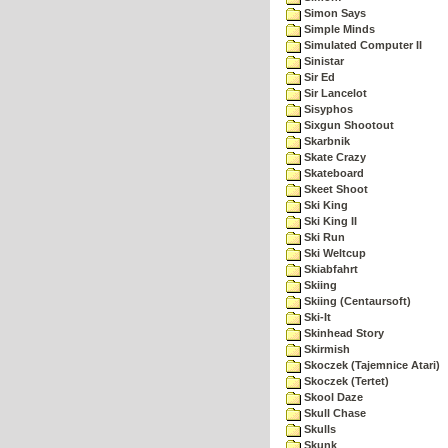
Simon Says
Simple Minds
Simulated Computer II
Sinistar
Sir Ed
Sir Lancelot
Sisyphos
Sixgun Shootout
Skarbnik
Skate Crazy
Skateboard
Skeet Shoot
Ski King
Ski King II
Ski Run
Ski Weltcup
Skiabfahrt
Skiing
Skiing (Centaursoft)
Ski-It
Skinhead Story
Skirmish
Skoczek (Tajemnice Atari)
Skoczek (Tertet)
Skool Daze
Skull Chase
Skulls
Skunk