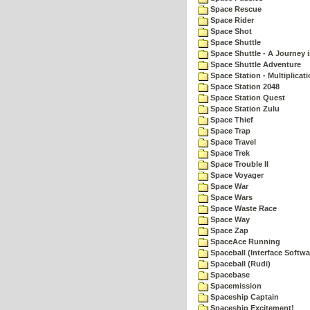
Space Rescue
Space Rider
Space Shot
Space Shuttle
Space Shuttle - A Journey 
Space Shuttle Adventure
Space Station - Multiplicat
Space Station 2048
Space Station Quest
Space Station Zulu
Space Thief
Space Trap
Space Travel
Space Trek
Space Trouble II
Space Voyager
Space War
Space Wars
Space Waste Race
Space Way
Space Zap
SpaceAce Running
Spaceball (Interface Softwa
Spaceball (Rudi)
Spacebase
Spacemission
Spaceship Captain
Spaceship Excitement!