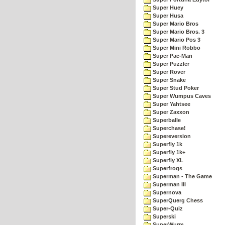
Super Huey
Super Husa
Super Mario Bros
Super Mario Bros. 3
Super Mario Pos 3
Super Mini Robbo
Super Pac-Man
Super Puzzler
Super Rover
Super Snake
Super Stud Poker
Super Wumpus Caves
Super Yahtsee
Super Zaxxon
Superballe
Superchase!
Supereversion
Superfly 1k
Superfly 1k+
Superfly XL
Superfrogs
Superman - The Game
Superman III
Supernova
SuperQuerg Chess
Super-Quiz
Superski
SuperWurm