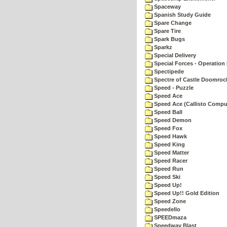
Spaceway
Spanish Study Guide
Spare Change
Spare Tire
Spark Bugs
Sparkz
Special Delivery
Special Forces - Operation 
Spectipede
Spectre of Castle Doomroc
Speed - Puzzle
Speed Ace
Speed Ace (Callisto Compu
Speed Ball
Speed Demon
Speed Fox
Speed Hawk
Speed King
Speed Matter
Speed Racer
Speed Run
Speed Ski
Speed Up!
Speed Up!! Gold Edition
Speed Zone
Speedello
SPEEDmaza
Speedway Blast