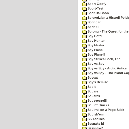
Sport Goofy
Sport-Test
Spot Da Boob
Sprawdzian z Historii Polsk
Springer
Sprint I
Sprong - The Quest for the
Spy Hotel
Spy Hunter
Spy Master
Spy Plane
Spy Plane II
Spy Strikes Back, The
Spy vs Spy
Spy vs Spy - Arctic Antics
Spy vs Spy - The Island Ca
Spycat
Spy's Demise
Sqoid
Square
Squares
Squeeeeze!!!
Squirm Tracks
Squirrel on a Pogo Stick
Squish'em
SS Achilles
Sssnake It!
Ssssnake!