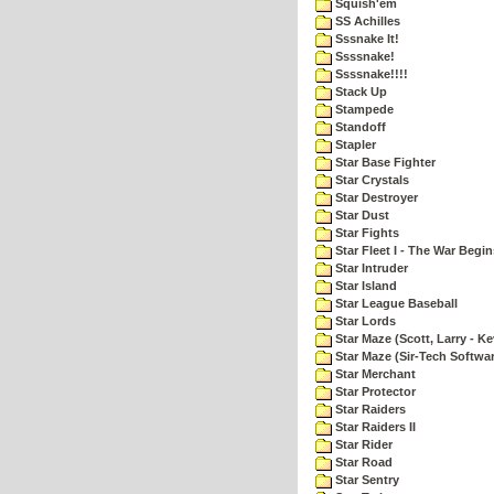
Squish'em
SS Achilles
Sssnake It!
Ssssnake!
Ssssnake!!!!
Stack Up
Stampede
Standoff
Stapler
Star Base Fighter
Star Crystals
Star Destroyer
Star Dust
Star Fights
Star Fleet I - The War Begin
Star Intruder
Star Island
Star League Baseball
Star Lords
Star Maze (Scott, Larry - Ke
Star Maze (Sir-Tech Softwa
Star Merchant
Star Protector
Star Raiders
Star Raiders II
Star Rider
Star Road
Star Sentry