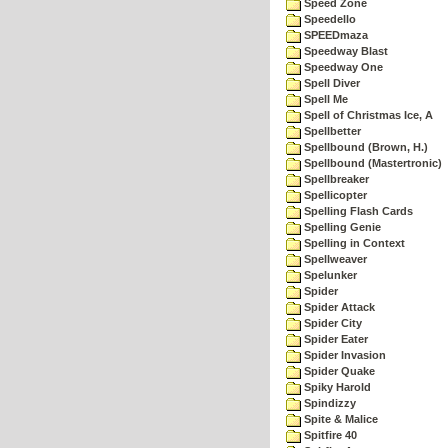
Speed Zone
Speedello
SPEEDmaza
Speedway Blast
Speedway One
Spell Diver
Spell Me
Spell of Christmas Ice, A
Spellbetter
Spellbound (Brown, H.)
Spellbound (Mastertronic)
Spellbreaker
Spellicopter
Spelling Flash Cards
Spelling Genie
Spelling in Context
Spellweaver
Spelunker
Spider
Spider Attack
Spider City
Spider Eater
Spider Invasion
Spider Quake
Spiky Harold
Spindizzy
Spite & Malice
Spitfire 40