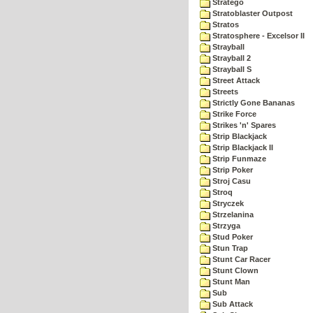
Stratego
Stratoblaster Outpost
Stratos
Stratosphere - Excelsor II
Strayball
Strayball 2
Strayball S
Street Attack
Streets
Strictly Gone Bananas
Strike Force
Strikes 'n' Spares
Strip Blackjack
Strip Blackjack II
Strip Funmaze
Strip Poker
Stroj Casu
Stroq
Stryczek
Strzelanina
Strzyga
Stud Poker
Stun Trap
Stunt Car Racer
Stunt Clown
Stunt Man
Sub
Sub Attack