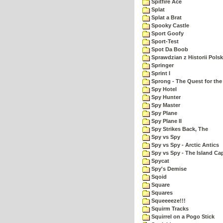
Spitfire Ace
Splat
Splat a Brat
Spooky Castle
Sport Goofy
Sport-Test
Spot Da Boob
Sprawdzian z Historii Polsk
Springer
Sprint I
Sprong - The Quest for the
Spy Hotel
Spy Hunter
Spy Master
Spy Plane
Spy Plane II
Spy Strikes Back, The
Spy vs Spy
Spy vs Spy - Arctic Antics
Spy vs Spy - The Island Ca
Spycat
Spy's Demise
Sqoid
Square
Squares
Squeeeeze!!!
Squirm Tracks
Squirrel on a Pogo Stick