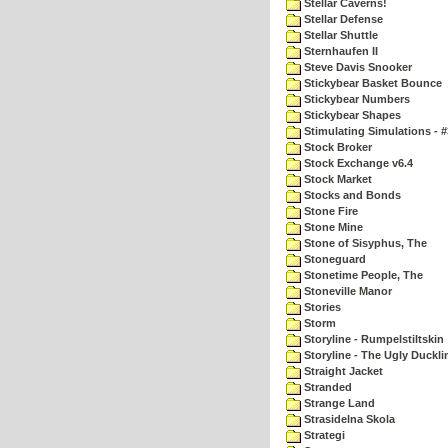
Stellar Caverns!
Stellar Defense
Stellar Shuttle
Sternhaufen II
Steve Davis Snooker
Stickybear Basket Bounce
Stickybear Numbers
Stickybear Shapes
Stimulating Simulations - #
Stock Broker
Stock Exchange v6.4
Stock Market
Stocks and Bonds
Stone Fire
Stone Mine
Stone of Sisyphus, The
Stoneguard
Stonetime People, The
Stoneville Manor
Stories
Storm
Storyline - Rumpelstiltskin
Storyline - The Ugly Duckli
Straight Jacket
Stranded
Strange Land
Strasidelna Skola
Strategi