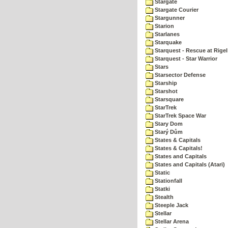
Stargate
Stargate Courier
Stargunner
Starion
Starlanes
Starquake
Starquest - Rescue at Rigel
Starquest - Star Warrior
Stars
Starsector Defense
Starship
Starshot
Starsquare
StarTrek
StarTrek Space War
Stary Dom
Starý Dům
States & Capitals
States & Capitals!
States and Capitals
States and Capitals (Atari)
Static
Stationfall
Statki
Stealth
Steeple Jack
Stellar
Stellar Arena