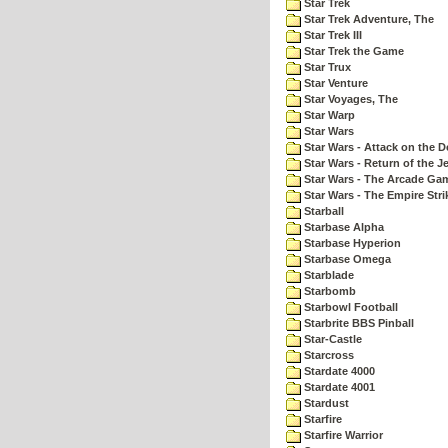
Star Trek
Star Trek Adventure, The
Star Trek III
Star Trek the Game
Star Trux
Star Venture
Star Voyages, The
Star Warp
Star Wars
Star Wars - Attack on the D
Star Wars - Return of the Je
Star Wars - The Arcade Ga
Star Wars - The Empire Str
Starball
Starbase Alpha
Starbase Hyperion
Starbase Omega
Starblade
Starbomb
Starbowl Football
Starbrite BBS Pinball
Star-Castle
Starcross
Stardate 4000
Stardate 4001
Stardust
Starfire
Starfire Warrior