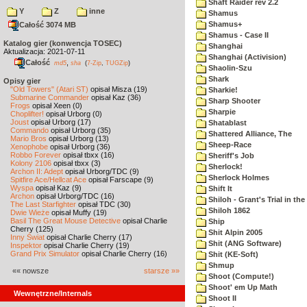
Shaft Raider rev 2.2
Y
Z
inne
Shamus
Shamus+
Całość 3074 MB
Shamus - Case II
Katalog gier (konwencja TOSEC)
Shanghai
Aktualizacja: 2021-07-11
Shanghai (Activision)
Całość
,
md5
sha
(
7-Zip
,
TUGZip
)
Shaolin-Szu
Shark
Opisy gier
"Old Towers" (Atari ST)
opisał Misza (19)
Sharkie!
Submarine Commander
opisał Kaz (36)
Sharp Shooter
Frogs
opisał Xeen (0)
Sharpie
Choplifter!
opisał Urborg (0)
Joust
opisał Urborg (17)
Shatablast
Commando
opisał Urborg (35)
Shattered Alliance, The
Mario Bros
opisał Urborg (13)
Sheep-Race
Xenophobe
opisał Urborg (36)
Robbo Forever
opisał tbxx (16)
Sheriff's Job
Kolony 2106
opisał tbxx (3)
Sherlock!
Archon II: Adept
opisał Urborg/TDC (9)
Sherlock Holmes
Spitfire Ace/Hellcat Ace
opisał Farscape (9)
Wyspa
opisał Kaz (9)
Shift It
Archon
opisał Urborg/TDC (16)
Shiloh - Grant's Trial in th
The Last Starfighter
opisał TDC (30)
Shiloh 1862
Dwie Wieże
opisał Muffy (19)
Basil The Great Mouse Detective
opisał Charlie
Ship
Cherry (125)
Shit Alpin 2005
Inny Świat
opisał Charlie Cherry (17)
Shit (ANG Software)
Inspektor
opisał Charlie Cherry (19)
Grand Prix Simulator
opisał Charlie Cherry (16)
Shit (KE-Soft)
Shmup
«« nowsze
starsze »»
Shoot (Compute!)
Shoot' em Up Math
Wewnętrzne/Internals
Shoot II