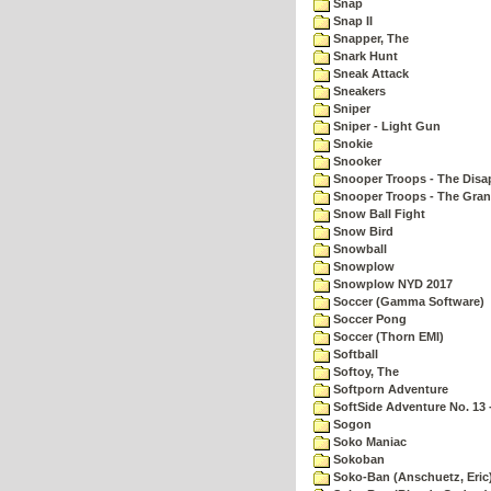
Snap
Snap II
Snapper, The
Snark Hunt
Sneak Attack
Sneakers
Sniper
Sniper - Light Gun
Snokie
Snooker
Snooper Troops - The Disa
Snooper Troops - The Gran
Snow Ball Fight
Snow Bird
Snowball
Snowplow
Snowplow NYD 2017
Soccer (Gamma Software)
Soccer Pong
Soccer (Thorn EMI)
Softball
Softoy, The
Softporn Adventure
SoftSide Adventure No. 13 
Sogon
Soko Maniac
Sokoban
Soko-Ban (Anschuetz, Eric