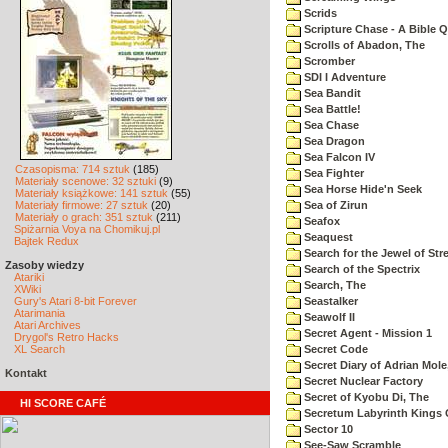
Scrids
Scripture Chase - A Bible Q
Scrolls of Abadon, The
Scromber
SDI I Adventure
Sea Bandit
Sea Battle!
Sea Chase
Sea Dragon
Sea Falcon IV
Czasopisma: 714 sztuk
(185)
Sea Fighter
Materiały scenowe: 32 sztuki
(9)
Sea Horse Hide'n Seek
Materiały książkowe: 141 sztuk
(55)
Materiały firmowe: 27 sztuk
(20)
Sea of Zirun
Materiały o grach: 351 sztuk
(211)
Seafox
Spiżarnia Voya na Chomikuj.pl
Seaquest
Bajtek Redux
Search for the Jewel of Str
Zasoby wiedzy
Search of the Spectrix
Atariki
Search, The
XWiki
Gury's Atari 8-bit Forever
Seastalker
Atarimania
Seawolf II
Atari Archives
Secret Agent - Mission 1
Drygol's Retro Hacks
XL Search
Secret Code
Secret Diary of Adrian Mole
Kontakt
Secret Nuclear Factory
Secret of Kyobu Di, The
HI SCORE CAFÉ
Secretum Labyrinth Kings 
Sector 10
See-Saw Scramble