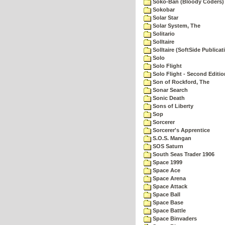
Soko-Ban (Bloody Coders)
Sokobar
Solar Star
Solar System, The
Solitario
Solltaire
Solltaire (SoftSide Publicat
Solo
Solo Flight
Solo Flight - Second Editio
Son of Rockford, The
Sonar Search
Sonic Death
Sons of Liberty
Sop
Sorcerer
Sorcerer's Apprentice
S.O.S. Mangan
SOS Saturn
South Seas Trader 1906
Space 1999
Space Ace
Space Arena
Space Attack
Space Ball
Space Base
Space Battle
Space Binvaders