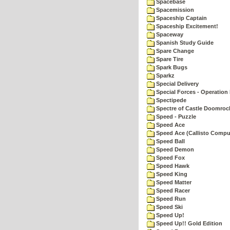
Spacebase
Spacemission
Spaceship Captain
Spaceship Excitement!
Spaceway
Spanish Study Guide
Spare Change
Spare Tire
Spark Bugs
Sparkz
Special Delivery
Special Forces - Operation 
Spectipede
Spectre of Castle Doomroc
Speed - Puzzle
Speed Ace
Speed Ace (Callisto Compu
Speed Ball
Speed Demon
Speed Fox
Speed Hawk
Speed King
Speed Matter
Speed Racer
Speed Run
Speed Ski
Speed Up!
Speed Up!! Gold Edition