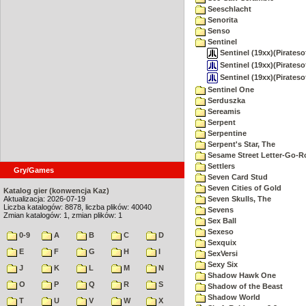
Seeschlacht
Senorita
Senso
Sentinel
Sentinel (19xx)(Piratesof
Sentinel (19xx)(Pirateso
Sentinel (19xx)(Pirateso
Sentinel One
Serduszka
Sereamis
Serpent
Serpentine
Serpent's Star, The
Sesame Street Letter-Go-
Settlers
Gry/Games
Seven Card Stud
Seven Cities of Gold
Katalog gier (konwencja Kaz)
Aktualizacja: 2026-07-19
Seven Skulls, The
Liczba katalogów: 8878, liczba plików: 40040
Sevens
Zmian katalogów: 1, zmian plików: 1
Sex Ball
Sexeso
0-9
A
B
C
D
Sexquix
E
F
G
H
I
SexVersi
Sexy Six
J
K
L
M
N
Shadow Hawk One
O
P
Q
R
S
Shadow of the Beast
Shadow World
T
U
V
W
X