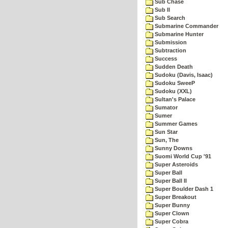
Sub Chase
Sub II
Sub Search
Submarine Commander
Submarine Hunter
Submission
Subtraction
Success
Sudden Death
Sudoku (Davis, Isaac)
Sudoku SweeP
Sudoku (XXL)
Sultan's Palace
Sumator
Sumer
Summer Games
Sun Star
Sun, The
Sunny Downs
Suomi World Cup '91
Super Asteroids
Super Ball
Super Ball II
Super Boulder Dash 1
Super Breakout
Super Bunny
Super Clown
Super Cobra