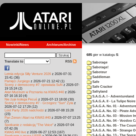
Nowinki/News
Archiwum/Archive
685
gier w katalogu
S
:
Translate to
RSS
Sabotage
Sabotage!
Saboteur
Letnia edycja Silly Venture 2026
z 2026-07-31
Saddleman
15:41 (36)
Pamięci Jurgiego
z 2026-07-21 12:42 (1)
Safe
Sceny z demosceny #7: opowiada SuN
z 2026-07-
Safe Cracker
19 15:24 (2)
Safryland
Atari Muzeum w Poznaniu na KWAS #40
z 2026-
07-16 16:10 (4)
S.A.G.A. I - Adventureland
Nie żyje kolega Pecuś
z 2026-07-13 18:00 (30)
S.A.G.A. II - La Tulipe Noire
Sceny z demosceny #7 - Grzegorz "Sun" Żyła
z
S.A.G.A. No. 01 - Adventur
2026-07-12 17:29 (12)
Lost Party 2026 nadchodzi
z 2026-07-08 15:28
S.A.G.A. No. 02 - Pirate Ad
(23)
S.A.G.A. No. 03 - Mission I
Pan Zenon i Atari na KWAS #40
z 2026-07-07 13:25
S.A.G.A. No. 04 - Voodoo C
(7)
Spotkanie z redakcją "The Voice"
z 2026-07-04
S.A.G.A. No. 05 - The Coun
07:42 (9)
S.A.G.A. No. 06 - Strange 
KWAS #40 live
z 2026-06-27 12:53 (167)
S.A.G.A. No. 13 - The Sorce
Spotkanie z grupą USSR
z 2026-06-26 19:36 (11)