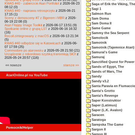
KWAS #40 - zabierzcie Atari Portfolio!
z 2026-06-23
Saga of Erik the Viking, Th
08:12 (0)
Sagi 1
KWAS #40 - naprawa retrosprzętu
z 2026-06-21
Salmon Run
17:15 (1)
Sceny z demosceny #7 z Bigerem i MBR
z 2026-
Sam Doma
06-19 22:08 (0)
Sam Doma II
Atari Floppy Image Toolkit
z 2026-06-17 13:51 (9)
Same Game
Spotkanie online z grupą LST
z 2026-06-16 16:32
(16)
Sammy the Sea Serpent
Recoil zintegrowany z macOS
z 2026-06-13 21:34
Samolocik
(5)
Samotnik
KWAS #40 odbędzie się w Katowicach
z 2026-06-
07 17:59 (25)
Samotnik (Tajemnice Atari)
Commodore po atarowsku
z 2026-05-28 21:50 (21)
Samurai's Game
Urządzenie z rekordowo szybką transmisją SIO!
z
Samuraj
2026-05-24 20:57 (116)
Sanctified Quest for Power
«« nowsze
starsze »»
Sands of Egypt, The
Sands of Mars, The
AtariOnline.pl na YouTube
Sandy
Sandy v3.2
Santa Paravia en Fiumacci
Santa's Grotto
Santa's Revenge
Saper Konstruktor
Saper (Latimus)
Saper (L.K. Avalon)
Saracen
Saratoga
Sarepska The Game
Pomocnik/Helper
Sargon II
Sargon III