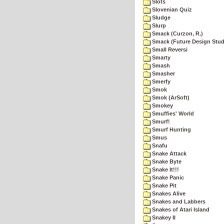
Slots
Slovenian Quiz
Sludge
Slurp
Smack (Curzon, R.)
Smack (Future Design Stud
Small Reversi
Smarty
Smash
Smasher
Smerfy
Smok
Smok (ArSoft)
Smokey
Smuffies' World
Smurf!
Smurf Hunting
Smus
Snafu
Snake Attack
Snake Byte
Snake It!!!
Snake Panic
Snake Pit
Snakes Alive
Snakes and Labbers
Snakes of Atari Island
Snakey II