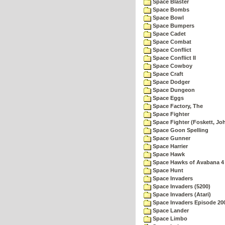
Space Blaster
Space Bombs
Space Bowl
Space Bumpers
Space Cadet
Space Combat
Space Conflict
Space Conflict II
Space Cowboy
Space Craft
Space Dodger
Space Dungeon
Space Eggs
Space Factory, The
Space Fighter
Space Fighter (Foskett, Jo
Space Goon Spelling
Space Gunner
Space Harrier
Space Hawk
Space Hawks of Avabana 4
Space Hunt
Space Invaders
Space Invaders (5200)
Space Invaders (Atari)
Space Invaders Episode 20
Space Lander
Space Limbo