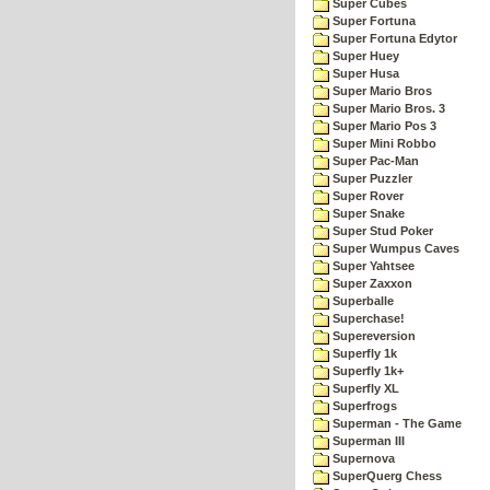
Super Cubes
Super Fortuna
Super Fortuna Edytor
Super Huey
Super Husa
Super Mario Bros
Super Mario Bros. 3
Super Mario Pos 3
Super Mini Robbo
Super Pac-Man
Super Puzzler
Super Rover
Super Snake
Super Stud Poker
Super Wumpus Caves
Super Yahtsee
Super Zaxxon
Superballe
Superchase!
Supereversion
Superfly 1k
Superfly 1k+
Superfly XL
Superfrogs
Superman - The Game
Superman III
Supernova
SuperQuerg Chess