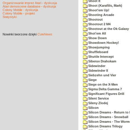
Shoot It
Organizowanie imprez Atari - dyskusja
Shoot (Karafilis, Mark)
Atari demoscene database - dyskusja
Colony Mobile - dyskusja
Shoot'em Up!
Colony Mobile - projekt
Shooting Arcade
Statystyki
Shootout
Shootout 2 M4
Shootout at the Ok Galaxy
Shot'em All
Nowinki
tworzone dzięki
CuteNews
Show Down
Showdown Hockey!
Showjumping
Shuffleboard
Shuttle Intercept
Siberuv Drahokam
Sidewinder
Sidewinder II
Siebzehn und Vier
Siege
Siege on the X-Men
Sigma Delta Gamma 7
Significant Figures Drill
Silent Service
Sileny Zlodej
Silicon
Silicon Dreams - Return to
Silicon Dreams - Snowball
Silicon Dreams - The Worm 
Silicon Dreams Trilogy