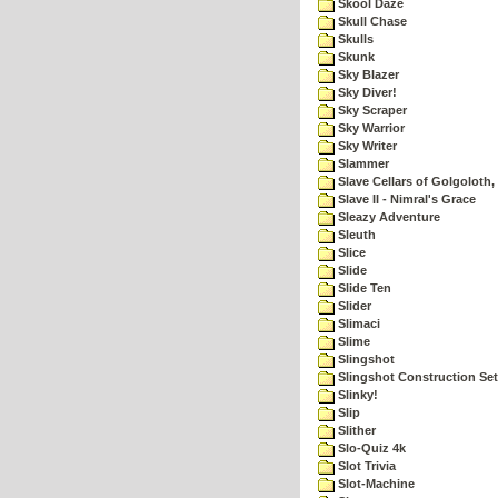
Skool Daze
Skull Chase
Skulls
Skunk
Sky Blazer
Sky Diver!
Sky Scraper
Sky Warrior
Sky Writer
Slammer
Slave Cellars of Golgoloth,
Slave II - Nimral's Grace
Sleazy Adventure
Sleuth
Slice
Slide
Slide Ten
Slider
Slimaci
Slime
Slingshot
Slingshot Construction Set
Slinky!
Slip
Slither
Slo-Quiz 4k
Slot Trivia
Slot-Machine