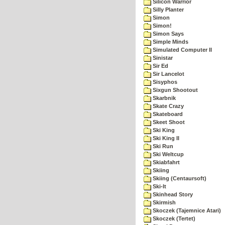
Silicon Warrior
Silly Planter
Simon
Simon!
Simon Says
Simple Minds
Simulated Computer II
Sinistar
Sir Ed
Sir Lancelot
Sisyphos
Sixgun Shootout
Skarbnik
Skate Crazy
Skateboard
Skeet Shoot
Ski King
Ski King II
Ski Run
Ski Weltcup
Skiabfahrt
Skiing
Skiing (Centaursoft)
Ski-It
Skinhead Story
Skirmish
Skoczek (Tajemnice Atari)
Skoczek (Tertet)