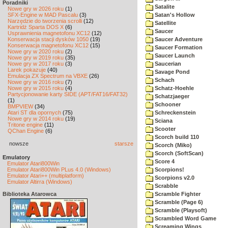
Poradniki
Satalite
Nowe gry w 2026 roku
(1)
SFX-Engine w MAD Pascalu
(3)
Satan's Hollow
Narzędzie do tworzenia scrolli
(12)
Satellite
Kartridż Sparta DOS X
(6)
Saucer
Usprawnienia magnetofonu XC12
(12)
Konserwacja stacji dysków 1050
(19)
Saucer Adventure
Konserwacja magnetofonu XC12
(15)
Saucer Formation
Nowe gry w 2020 roku
(2)
Saucer Launch
Nowe gry w 2019 roku
(35)
Nowe gry w 2017 roku
(3)
Saucerian
Larek pokazuje
(40)
Savage Pond
Emulacja ZX Spectrum na VBXE
(26)
Schach
Nowe gry w 2016 roku
(7)
Nowe gry w 2015 roku
(4)
Schatz-Hoehle
Partycjonowanie karty SIDE (APT/FAT16/FAT32)
Schatzjaeger
(1)
Schooner
BMPVIEW
(34)
Atari ST dla opornych
(75)
Schreckenstein
Nowe gry w 2014 roku
(19)
Sciana
Tritone engine
(11)
Scooter
QChan Engine
(6)
Scorch build 110
nowsze
starsze
Scorch (Miko)
Scorch (SoftScan)
Emulatory
Score 4
Emulator Atari800Win
Emulator Atari800Win PLus 4.0 (Windows)
Scorpions!
Emulator Atari++ (multiplatform)
Scorpions v2.0
Emulator Altirra (Windows)
Scrabble
Biblioteka Atarowca
Scramble Fighter
Scramble (Page 6)
Scramble (Playsoft)
Scrambled Word Game
Screaming Wings