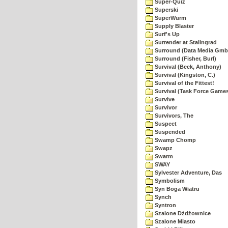
Super-Quiz
Superski
SuperWurm
Supply Blaster
Surf's Up
Surrender at Stalingrad
Surround (Data Media Gmb
Surround (Fisher, Burl)
Survival (Beck, Anthony)
Survival (Kingston, C.)
Survival of the Fittest!
Survival (Task Force Game
Survive
Survivor
Survivors, The
Suspect
Suspended
Swamp Chomp
Swapz
Swarm
SWAY
Sylvester Adventure, Das
Symbolism
Syn Boga Wiatru
Synch
Syntron
Szalone Dżdżownice
Szalone Miasto