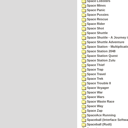
Space Lobsters
Space Mines
Space Panic
Space Pussies
Space Rescue
Space Rider
Space Shot
Space Shuttle
Space Shuttle - A Journey 
Space Shuttle Adventure
Space Station - Multiplicat
Space Station 2048
Space Station Quest
Space Station Zulu
Space Thief
Space Trap
Space Travel
Space Trek
Space Trouble II
Space Voyager
Space War
Space Wars
Space Waste Race
Space Way
Space Zap
SpaceAce Running
Spaceball (Interface Softwa
Spaceball (Rudi)