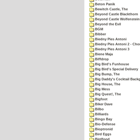
Beton Panik
Bewitch Castle, The
Beyond Castle Blackthorn
Beyond Castle Wolfenstein
Beyond the Evil
BGM
Bibber
Biedny Pies Antoni
Biedny Pies Antoni 2 - Cho
Biedny Pies Antoni 3
Biene Maja
Biffdrop
Big Bird's Funhouse
Big Bird's Special Delivery
Big Bump, The
Big Daddy's Cocktail Bac
Big House, The
Big Mess
Big Quest!, The
Bigfoot
Biker Dave
Bilbo
Billiards
Bingo Bay
Bio-Defense
Bioptronid
Bird Eggs
Birdfood