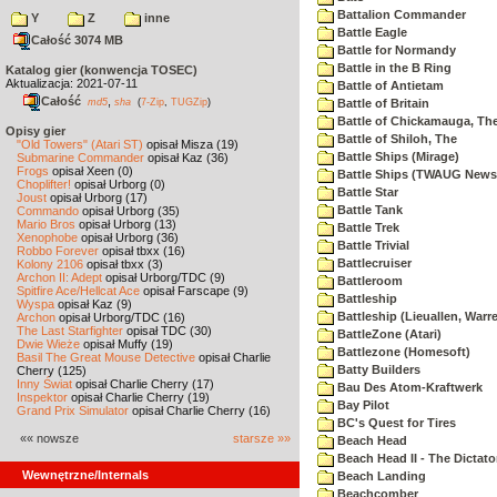
Battalion Commander
Y
Z
inne
Battle Eagle
Całość 3074 MB
Battle for Normandy
Battle in the B Ring
Katalog gier (konwencja TOSEC)
Aktualizacja: 2021-07-11
Battle of Antietam
Całość
,
md5
sha
(
7-Zip
,
TUGZip
)
Battle of Britain
Battle of Chickamauga, Th
Opisy gier
Battle of Shiloh, The
"Old Towers" (Atari ST)
opisał Misza (19)
Battle Ships (Mirage)
Submarine Commander
opisał Kaz (36)
Frogs
opisał Xeen (0)
Battle Ships (TWAUG Newsl
Choplifter!
opisał Urborg (0)
Battle Star
Joust
opisał Urborg (17)
Battle Tank
Commando
opisał Urborg (35)
Mario Bros
opisał Urborg (13)
Battle Trek
Xenophobe
opisał Urborg (36)
Battle Trivial
Robbo Forever
opisał tbxx (16)
Battlecruiser
Kolony 2106
opisał tbxx (3)
Archon II: Adept
opisał Urborg/TDC (9)
Battleroom
Spitfire Ace/Hellcat Ace
opisał Farscape (9)
Battleship
Wyspa
opisał Kaz (9)
Battleship (Lieuallen, Warr
Archon
opisał Urborg/TDC (16)
The Last Starfighter
opisał TDC (30)
BattleZone (Atari)
Dwie Wieże
opisał Muffy (19)
Battlezone (Homesoft)
Basil The Great Mouse Detective
opisał Charlie
Batty Builders
Cherry (125)
Inny Świat
opisał Charlie Cherry (17)
Bau Des Atom-Kraftwerk
Inspektor
opisał Charlie Cherry (19)
Bay Pilot
Grand Prix Simulator
opisał Charlie Cherry (16)
BC's Quest for Tires
«« nowsze
starsze »»
Beach Head
Beach Head II - The Dictato
Wewnętrzne/Internals
Beach Landing
Beachcomber