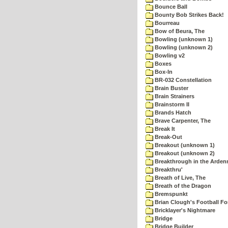
Bounce Ball
Bounty Bob Strikes Back!
Bourreau
Bow of Beura, The
Bowling (unknown 1)
Bowling (unknown 2)
Bowling v2
Boxes
Box-In
BR-032 Constellation
Brain Buster
Brain Strainers
Brainstorm II
Brands Hatch
Brave Carpenter, The
Break It
Break-Out
Breakout (unknown 1)
Breakout (unknown 2)
Breakthrough in the Arden
Breakthru'
Breath of Live, The
Breath of the Dragon
Bremspunkt
Brian Clough's Football Fo
Bricklayer's Nightmare
Bridge
Bridge Builder