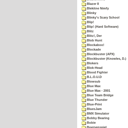
Blazer II
Blekitne Nimfy
Blinky
Blinky's Scary School
Blip!
Blip! (Hard Software)
Blitz
Blitz!, Der
Blob Hunt
Blockaboo!
Blockade
Blockbuster (APX)
Blockbuster (Knowles, D.)
Blokers
Blok-Head
Blood Fighter
B.L.O.U.D
Blowsub
Blue Max
Blue Max - 2001
Blue Team Bridge
Blue Thunder
Blue-Print
BluesJam
BMX Simulator
Bobby Bearing
Bobie
Boersenspiel