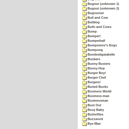
Bugout (unknown 1)
Bugout (unknown 2)
Bugrunner
Bull and Cow
Bulldog
Bulls and Cows
Bump
Bumper!
Bumperball
Bumpomov's Dogs
Bumpong
Bundesligatabelle
Bunkers
Bunny Busters
Bunny Hop
Burger Boy!
Burger Chef
Burgers!
Buried Bucks
Business World
Business-man
Businessman
Bust Out
Busy Baby
Butterflies
Buzzword
Byx-Man