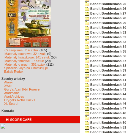
Bandit Boulderdash 25
Bandit Boulderdash 26
Bandit Boulderdash 27
Bandit Boulderdash 28
Bandit Boulderdash 29
Bandit Boulderdash 30
Bandit Boulderdash 31
Bandit Boulderdash 32
Bandit Boulderdash 33
Bandit Boulderdash 34
Czasopisma: 714 sztuk
(185)
Bandit Boulderdash 35
Materiały scenowe: 32 sztuki
(9)
Bandit Boulderdash 36
Materiały książkowe: 141 sztuk
(55)
Materiały firmowe: 27 sztuk
(20)
Bandit Boulderdash 37
Materiały o grach: 351 sztuk
(211)
Bandit Boulderdash 38
Spiżarnia Voya na Chomikuj.pl
Bandit Boulderdash 39
Bajtek Redux
Bandit Boulderdash 40
Zasoby wiedzy
Bandit Boulderdash 41
Atariki
Bandit Boulderdash 42
XWiki
Gury's Atari 8-bit Forever
Bandit Boulderdash 43
Atarimania
Bandit Boulderdash 44
Atari Archives
Bandit Boulderdash 45
Drygol's Retro Hacks
XL Search
Bandit Boulderdash 46
Bandit Boulderdash 47
Kontakt
Bandit Boulderdash 48
Bandit Boulderdash 49
HI SCORE CAFÉ
Bandit Boulderdash 50
Bandit Boulderdash 51
Bandit Boulderdash 52