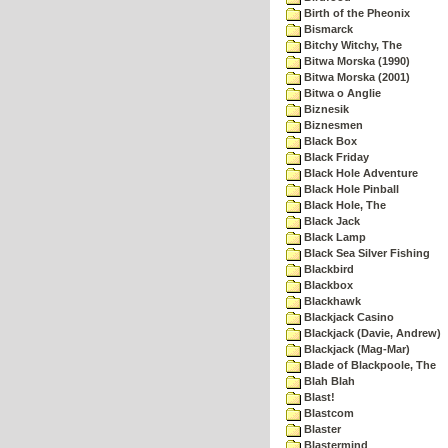
Birth of the Pheonix
Bismarck
Bitchy Witchy, The
Bitwa Morska (1990)
Bitwa Morska (2001)
Bitwa o Anglie
Biznesik
Biznesmen
Black Box
Black Friday
Black Hole Adventure
Black Hole Pinball
Black Hole, The
Black Jack
Black Lamp
Black Sea Silver Fishing
Blackbird
Blackbox
Blackhawk
Blackjack Casino
Blackjack (Davie, Andrew)
Blackjack (Mag-Mar)
Blade of Blackpoole, The
Blah Blah
Blast!
Blastcom
Blaster
Blastermind