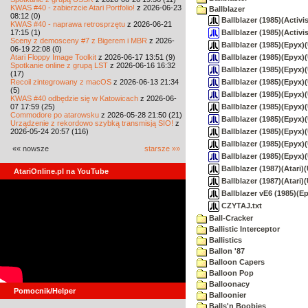
KWAS #40 - zabierzcie Atari Portfolio!
z 2026-06-23
Ballblazer
08:12 (0)
Ballblazer (1985)(Activi
KWAS #40 - naprawa retrosprzętu
z 2026-06-21
Ballblazer (1985)(Activi
17:15 (1)
Sceny z demosceny #7 z Bigerem i MBR
z 2026-
Ballblazer (1985)(Epyx)(
06-19 22:08 (0)
Ballblazer (1985)(Epyx)
Atari Floppy Image Toolkit
z 2026-06-17 13:51 (9)
Spotkanie online z grupą LST
z 2026-06-16 16:32
Ballblazer (1985)(Epyx)
(17)
Ballblazer (1985)(Epyx)(
Recoil zintegrowany z macOS
z 2026-06-13 21:34
(5)
Ballblazer (1985)(Epyx)
KWAS #40 odbędzie się w Katowicach
z 2026-06-
Ballblazer (1985)(Epyx)(U
07 17:59 (25)
Commodore po atarowsku
z 2026-05-28 21:50 (21)
Ballblazer (1985)(Epyx)(
Urządzenie z rekordowo szybką transmisją SIO!
z
Ballblazer (1985)(Epyx)(
2026-05-24 20:57 (116)
Ballblazer (1985)(Epyx)(U
«« nowsze
starsze »»
Ballblazer (1985)(Epyx)(
Ballblazer (1987)(Atari)(
AtariOnline.pl na YouTube
Ballblazer (1987)(Atari)(
Ballblazer vE6 (1985)(Ep
CZYTAJ.txt
Ball-Cracker
Ballistic Interceptor
Ballistics
Ballon '87
Balloon Capers
Balloon Pop
Balloonacy
Pomocnik/Helper
Balloonier
Balls'n Boobies