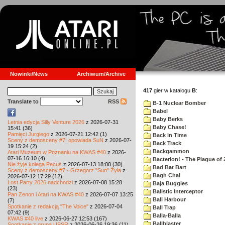
Nowinki/News
Archiwum/Archive
417
gier w katalogu
B
:
Translate to
RSS
B-1 Nuclear Bomber
Babel
Baby Berks
Letnia edycja Silly Venture 2026
z 2026-07-31
Baby Chase!
15:41 (36)
Pamięci Jurgiego
z 2026-07-21 12:42 (1)
Back in Time
Sceny z demosceny #7: opowiada SuN
z 2026-07-
Back Track
19 15:24 (2)
Backgammon
Atari Muzeum w Poznaniu na KWAS #40
z 2026-
07-16 16:10 (4)
Bacterion! - The Plague of 
Nie żyje kolega Pecuś
z 2026-07-13 18:00 (30)
Bad Bat Bart
Sceny z demosceny #7 - Grzegorz "Sun" Żyła
z
Bagh Chal
2026-07-12 17:29 (12)
Lost Party 2026 nadchodzi
z 2026-07-08 15:28
Baja Buggies
(23)
Balistic Interceptor
Pan Zenon i Atari na KWAS #40
z 2026-07-07 13:25
Ball Harbour
(7)
Spotkanie z redakcją "The Voice"
z 2026-07-04
Ball Trap
07:42 (9)
Balla-Balla
KWAS #40 live
z 2026-06-27 12:53 (167)
Ballblaster
Spotkanie z grupą USSR
z 2026-06-26 19:36 (11)