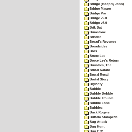
Bridge (Hooper, John)
Bridge Master
Bridge Pro
Bridge v2.0
Bridge v5.0
Brik Bat
Brimstone
Bristles
Broad's Revenge
Broadsides
Bros
Bruce Lee
Bruce Lee's Return
Brundles, The
Brutal Karate
Brutal Recall
Brutal Story
Brylanty
Bubble
Bubble Bobble
Bubble Trouble
Bubble Zone
Bubbles
Buck Rogers
Buffalo Stampede
Bug Attack
Bug Hunt
Bug Off!