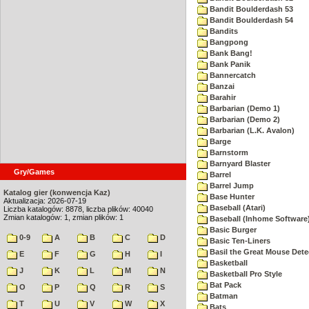
Bandit Boulderdash 53
Bandit Boulderdash 54
Bandits
Bangpong
Bank Bang!
Bank Panik
Bannercatch
Banzai
Barahir
Barbarian (Demo 1)
Barbarian (Demo 2)
Barbarian (L.K. Avalon)
Barge
Barnstorm
Barnyard Blaster
Gry/Games
Barrel
Barrel Jump
Katalog gier (konwencja Kaz)
Base Hunter
Aktualizacja: 2026-07-19
Baseball (Atari)
Liczba katalogów: 8878, liczba plików: 40040
Zmian katalogów: 1, zmian plików: 1
Baseball (Inhome Software
Basic Burger
0-9
A
B
C
D
Basic Ten-Liners
Basil the Great Mouse Dete
E
F
G
H
I
Basketball
J
K
L
M
N
Basketball Pro Style
Bat Pack
O
P
Q
R
S
Batman
T
U
V
W
X
Bats