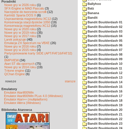
Poradniki
Ballyhoo
Nowe gry w 2026 roku
(1)
SFX-Engine w MAD Pascalu
(3)
Balz
Narzędzie do tworzenia scrolli
(12)
Banana
Kartridż Sparta DOS X
(6)
Bandit
Usprawnienia magnetofonu XC12
(12)
Konserwacja stacji dysków 1050
(19)
Bandit Boulderdash 01
Konserwacja magnetofonu XC12
(15)
Bandit Boulderdash 02
Nowe gry w 2020 roku
(2)
Bandit Boulderdash 03
Nowe gry w 2019 roku
(35)
Nowe gry w 2017 roku
(3)
Bandit Boulderdash 04
Larek pokazuje
(40)
Bandit Boulderdash 05
Emulacja ZX Spectrum na VBXE
(26)
Bandit Boulderdash 06
Nowe gry w 2016 roku
(7)
Nowe gry w 2015 roku
(4)
Bandit Boulderdash 07
Partycjonowanie karty SIDE (APT/FAT16/FAT32)
Bandit Boulderdash 08
(1)
Bandit Boulderdash 09
BMPVIEW
(34)
Atari ST dla opornych
(75)
Bandit Boulderdash 10
Nowe gry w 2014 roku
(19)
Bandit Boulderdash 11
Tritone engine
(11)
Bandit Boulderdash 12
QChan Engine
(6)
Bandit Boulderdash 13
nowsze
starsze
Bandit Boulderdash 14
Bandit Boulderdash 15
Emulatory
Bandit Boulderdash 16
Emulator Atari800Win
Emulator Atari800Win PLus 4.0 (Windows)
Bandit Boulderdash 17
Emulator Atari++ (multiplatform)
Bandit Boulderdash 18
Emulator Altirra (Windows)
Bandit Boulderdash 19
Biblioteka Atarowca
Bandit Boulderdash 20
Bandit Boulderdash 21
Bandit Boulderdash 22
Bandit Boulderdash 23
Bandit Boulderdash 24