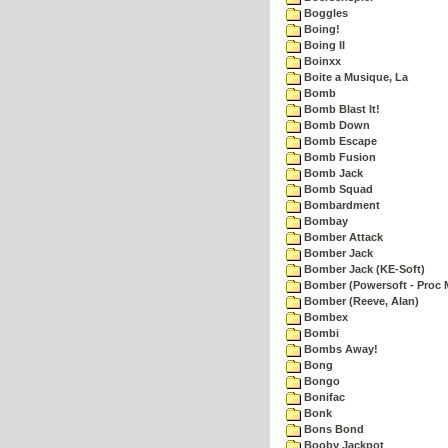
Boggles
Boing!
Boing II
Boinxx
Boite a Musique, La
Bomb
Bomb Blast It!
Bomb Down
Bomb Escape
Bomb Fusion
Bomb Jack
Bomb Squad
Bombardment
Bombay
Bomber Attack
Bomber Jack
Bomber Jack (KE-Soft)
Bomber (Powersoft - Proc 
Bomber (Reeve, Alan)
Bombex
Bombi
Bombs Away!
Bong
Bongo
Bonifac
Bonk
Bons Bond
Booby Jackpot