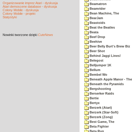
Organizowanie imprez Atari - dyskusja
Beamatron
Atari demoscene database - dyskusja
Beamrider
Colony Mobile - dyskusja
Bean Machine, The
Colony Mobile - projekt
Statystyki
BearJam
Beastoids
Beat the Beatles
Beata
Nowinki
tworzone dzięki
CuteNews
Beef Drop
Beehive
Beer Belly Burt's Brew Biz
Beer Shot
Behind Jaggi Lines!
Belegost
Belljumper 1K
Bellum
Bembel Wo
Beneath Apple Manor - The 
Beneath the Pyramids
Bergshooting
Berserker Raids
Bertie
Bertyx
Berzerk (Atari)
Berzerk (Star-Soft)
Berzerk (Zong)
Best Game, The
Beta Fighter
Beta Run