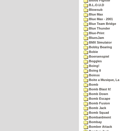
Blood Fighter
B.L.O.U.D
Blowsub
Blue Max
Blue Max - 2001
Blue Team Bridge
Blue Thunder
Blue-Print
BluesJam
BMX Simulator
Bobby Bearing
Bobie
Boersenspiel
Boggles
Boing!
Boing II
Boinxx
Boite a Musique, La
Bomb
Bomb Blast It!
Bomb Down
Bomb Escape
Bomb Fusion
Bomb Jack
Bomb Squad
Bombardment
Bombay
Bomber Attack