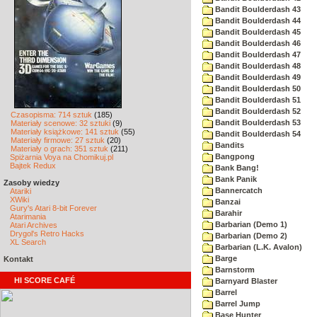
Bandit Boulderdash 43
Bandit Boulderdash 44
Bandit Boulderdash 45
Bandit Boulderdash 46
Bandit Boulderdash 47
Bandit Boulderdash 48
Bandit Boulderdash 49
Bandit Boulderdash 50
Bandit Boulderdash 51
Bandit Boulderdash 52
Czasopisma: 714 sztuk
(185)
Bandit Boulderdash 53
Materiały scenowe: 32 sztuki
(9)
Materiały książkowe: 141 sztuk
(55)
Bandit Boulderdash 54
Materiały firmowe: 27 sztuk
(20)
Bandits
Materiały o grach: 351 sztuk
(211)
Bangpong
Spiżarnia Voya na Chomikuj.pl
Bajtek Redux
Bank Bang!
Bank Panik
Zasoby wiedzy
Bannercatch
Atariki
XWiki
Banzai
Gury's Atari 8-bit Forever
Barahir
Atarimania
Barbarian (Demo 1)
Atari Archives
Drygol's Retro Hacks
Barbarian (Demo 2)
XL Search
Barbarian (L.K. Avalon)
Barge
Kontakt
Barnstorm
HI SCORE CAFÉ
Barnyard Blaster
Barrel
Barrel Jump
Base Hunter