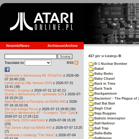
Nowinki/News
Archiwum/Archive
417
gier w katalogu
B
:
Translate to
RSS
B-1 Nuclear Bomber
Babel
Baby Berks
Spotkanie z demosceną #9: STeel/Tori
z 2026-08-
Baby Chase!
07 20:49 (10)
Letnia edycja Silly Venture 2026
z 2026-07-31
Back in Time
15:41 (38)
Back Track
Pamięci Jurgiego
z 2026-07-21 12:42 (1)
Backgammon
Sceny z demosceny #7: opowiada SuN
z 2026-07-
19 15:24 (2)
Bacterion! - The Plague of 
Atari Muzeum w Poznaniu na KWAS #40
z 2026-
Bad Bat Bart
07-16 16:10 (4)
Bagh Chal
Nie żyje kolega Pecuś
z 2026-07-13 18:00 (30)
Sceny z demosceny #7 - Grzegorz "Sun" Żyła
z
Baja Buggies
2026-07-12 17:29 (12)
Balistic Interceptor
Lost Party 2026 nadchodzi
z 2026-07-08 15:28
Ball Harbour
(23)
Pan Zenon i Atari na KWAS #40
z 2026-07-07 13:25
Ball Trap
(7)
Balla-Balla
Spotkanie z redakcją "The Voice"
z 2026-07-04
Ballblaster
07:42 (9)