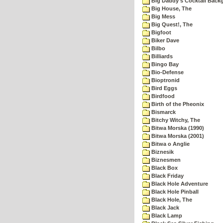
Big Daddy's Cocktail Bac
Big House, The
Big Mess
Big Quest!, The
Bigfoot
Biker Dave
Bilbo
Billiards
Bingo Bay
Bio-Defense
Bioptronid
Bird Eggs
Birdfood
Birth of the Pheonix
Bismarck
Bitchy Witchy, The
Bitwa Morska (1990)
Bitwa Morska (2001)
Bitwa o Anglie
Biznesik
Biznesmen
Black Box
Black Friday
Black Hole Adventure
Black Hole Pinball
Black Hole, The
Black Jack
Black Lamp