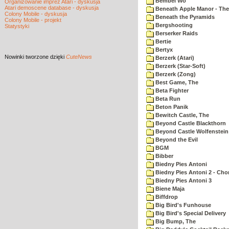
Bembel Wo
Organizowanie imprez Atari - dyskusja
Atari demoscene database - dyskusja
Beneath Apple Manor - The 
Colony Mobile - dyskusja
Beneath the Pyramids
Colony Mobile - projekt
Bergshooting
Statystyki
Berserker Raids
Bertie
Bertyx
Nowinki
tworzone dzięki
CuteNews
Berzerk (Atari)
Berzerk (Star-Soft)
Berzerk (Zong)
Best Game, The
Beta Fighter
Beta Run
Beton Panik
Bewitch Castle, The
Beyond Castle Blackthorn
Beyond Castle Wolfenstein
Beyond the Evil
BGM
Bibber
Biedny Pies Antoni
Biedny Pies Antoni 2 - Cho
Biedny Pies Antoni 3
Biene Maja
Biffdrop
Big Bird's Funhouse
Big Bird's Special Delivery
Big Bump, The