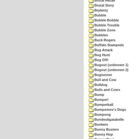
Brutal Recall
Brutal Story
Brylanty
Bubble
Bubble Bobble
Bubble Trouble
Bubble Zone
Bubbles
Buck Rogers
Buffalo Stampede
Bug Attack
Bug Hunt
Bug Off!
Bugout (unknown 1)
Bugout (unknown 2)
Bugrunner
Bull and Cow
Bulldog
Bulls and Cows
Bump
Bumper!
Bumperball
Bumpomov's Dogs
Bumpong
Bundesligatabelle
Bunkers
Bunny Busters
Bunny Hop