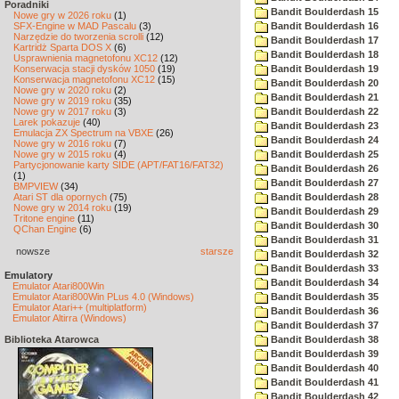
Poradniki
Bandit Boulderdash 15
Nowe gry w 2026 roku
(1)
SFX-Engine w MAD Pascalu
(3)
Bandit Boulderdash 16
Narzędzie do tworzenia scrolli
(12)
Bandit Boulderdash 17
Kartridż Sparta DOS X
(6)
Bandit Boulderdash 18
Usprawnienia magnetofonu XC12
(12)
Konserwacja stacji dysków 1050
(19)
Bandit Boulderdash 19
Konserwacja magnetofonu XC12
(15)
Bandit Boulderdash 20
Nowe gry w 2020 roku
(2)
Bandit Boulderdash 21
Nowe gry w 2019 roku
(35)
Nowe gry w 2017 roku
(3)
Bandit Boulderdash 22
Larek pokazuje
(40)
Bandit Boulderdash 23
Emulacja ZX Spectrum na VBXE
(26)
Bandit Boulderdash 24
Nowe gry w 2016 roku
(7)
Nowe gry w 2015 roku
(4)
Bandit Boulderdash 25
Partycjonowanie karty SIDE (APT/FAT16/FAT32)
Bandit Boulderdash 26
(1)
Bandit Boulderdash 27
BMPVIEW
(34)
Atari ST dla opornych
(75)
Bandit Boulderdash 28
Nowe gry w 2014 roku
(19)
Bandit Boulderdash 29
Tritone engine
(11)
Bandit Boulderdash 30
QChan Engine
(6)
Bandit Boulderdash 31
nowsze
starsze
Bandit Boulderdash 32
Bandit Boulderdash 33
Emulatory
Bandit Boulderdash 34
Emulator Atari800Win
Emulator Atari800Win PLus 4.0 (Windows)
Bandit Boulderdash 35
Emulator Atari++ (multiplatform)
Bandit Boulderdash 36
Emulator Altirra (Windows)
Bandit Boulderdash 37
Biblioteka Atarowca
Bandit Boulderdash 38
Bandit Boulderdash 39
Bandit Boulderdash 40
Bandit Boulderdash 41
Bandit Boulderdash 42