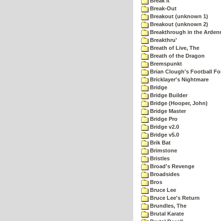
Break It
Break-Out
Breakout (unknown 1)
Breakout (unknown 2)
Breakthrough in the Arden
Breakthru'
Breath of Live, The
Breath of the Dragon
Bremspunkt
Brian Clough's Football Fo
Bricklayer's Nightmare
Bridge
Bridge Builder
Bridge (Hooper, John)
Bridge Master
Bridge Pro
Bridge v2.0
Bridge v5.0
Brik Bat
Brimstone
Bristles
Broad's Revenge
Broadsides
Bros
Bruce Lee
Bruce Lee's Return
Brundles, The
Brutal Karate