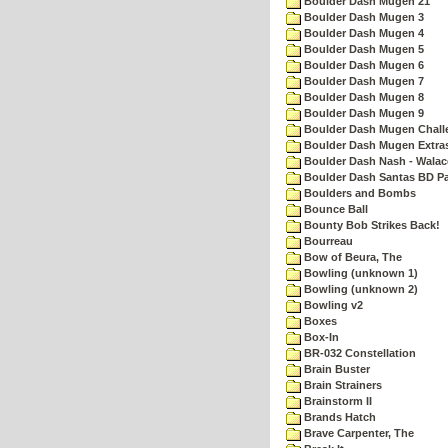
Boulder Dash Mugen 21
Boulder Dash Mugen 3
Boulder Dash Mugen 4
Boulder Dash Mugen 5
Boulder Dash Mugen 6
Boulder Dash Mugen 7
Boulder Dash Mugen 8
Boulder Dash Mugen 9
Boulder Dash Mugen Chall
Boulder Dash Mugen Extra
Boulder Dash Nash - Walac
Boulder Dash Santas BD Pa
Boulders and Bombs
Bounce Ball
Bounty Bob Strikes Back!
Bourreau
Bow of Beura, The
Bowling (unknown 1)
Bowling (unknown 2)
Bowling v2
Boxes
Box-In
BR-032 Constellation
Brain Buster
Brain Strainers
Brainstorm II
Brands Hatch
Brave Carpenter, The