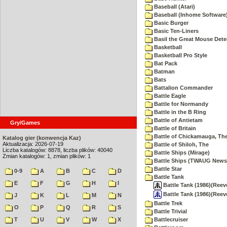
Baseball (Atari)
Baseball (Inhome Software
Basic Burger
Basic Ten-Liners
Basil the Great Mouse Dete
Basketball
Basketball Pro Style
Bat Pack
Batman
Bats
Battalion Commander
Battle Eagle
Battle for Normandy
Battle in the B Ring
Battle of Antietam
Gry/Games
Battle of Britain
Battle of Chickamauga, Th
Katalog gier (konwencja Kaz)
Aktualizacja: 2026-07-19
Battle of Shiloh, The
Liczba katalogów: 8878, liczba plików: 40040
Battle Ships (Mirage)
Zmian katalogów: 1, zmian plików: 1
Battle Ships (TWAUG Newsl
Battle Star
0-9
A
B
C
D
Battle Tank
E
F
G
H
I
Battle Tank (1986)(Reeve,
Battle Tank (1986)(Reev
J
K
L
M
N
Battle Trek
O
P
Q
R
S
Battle Trivial
T
U
V
W
X
Battlecruiser