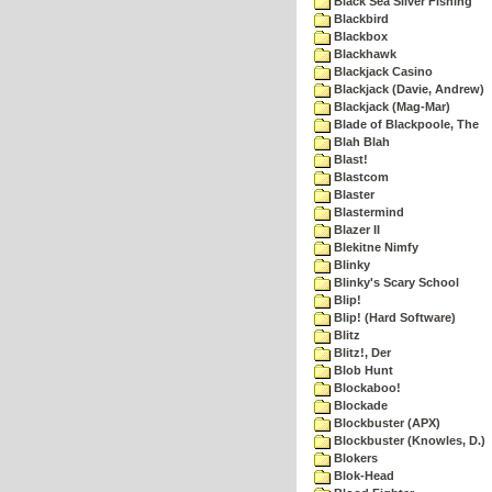
Black Sea Silver Fishing
Blackbird
Blackbox
Blackhawk
Blackjack Casino
Blackjack (Davie, Andrew)
Blackjack (Mag-Mar)
Blade of Blackpoole, The
Blah Blah
Blast!
Blastcom
Blaster
Blastermind
Blazer II
Blekitne Nimfy
Blinky
Blinky's Scary School
Blip!
Blip! (Hard Software)
Blitz
Blitz!, Der
Blob Hunt
Blockaboo!
Blockade
Blockbuster (APX)
Blockbuster (Knowles, D.)
Blokers
Blok-Head