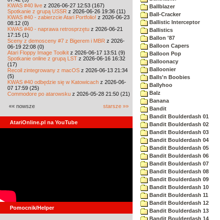
KWAS #40 live
z 2026-06-27 12:53 (167)
Ballblazer
Spotkanie z grupą USSR
z 2026-06-26 19:36 (11)
Ball-Cracker
KWAS #40 - zabierzcie Atari Portfolio!
z 2026-06-23
Ballistic Interceptor
08:12 (0)
KWAS #40 - naprawa retrosprzętu
z 2026-06-21
Ballistics
17:15 (1)
Ballon '87
Sceny z demosceny #7 z Bigerem i MBR
z 2026-
Balloon Capers
06-19 22:08 (0)
Atari Floppy Image Toolkit
z 2026-06-17 13:51 (9)
Balloon Pop
Spotkanie online z grupą LST
z 2026-06-16 16:32
Balloonacy
(17)
Balloonier
Recoil zintegrowany z macOS
z 2026-06-13 21:34
(5)
Balls'n Boobies
KWAS #40 odbędzie się w Katowicach
z 2026-06-
Ballyhoo
07 17:59 (25)
Balz
Commodore po atarowsku
z 2026-05-28 21:50 (21)
Banana
«« nowsze
starsze »»
Bandit
Bandit Boulderdash 01
AtariOnline.pl na YouTube
Bandit Boulderdash 02
Bandit Boulderdash 03
Bandit Boulderdash 04
Bandit Boulderdash 05
Bandit Boulderdash 06
Bandit Boulderdash 07
Bandit Boulderdash 08
Bandit Boulderdash 09
Bandit Boulderdash 10
Bandit Boulderdash 11
Bandit Boulderdash 12
Pomocnik/Helper
Bandit Boulderdash 13
Bandit Boulderdash 14