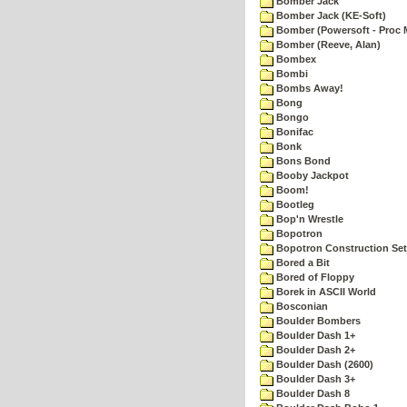
Bomber Jack
Bomber Jack (KE-Soft)
Bomber (Powersoft - Proc 
Bomber (Reeve, Alan)
Bombex
Bombi
Bombs Away!
Bong
Bongo
Bonifac
Bonk
Bons Bond
Booby Jackpot
Boom!
Bootleg
Bop'n Wrestle
Bopotron
Bopotron Construction Set
Bored a Bit
Bored of Floppy
Borek in ASCII World
Bosconian
Boulder Bombers
Boulder Dash 1+
Boulder Dash 2+
Boulder Dash (2600)
Boulder Dash 3+
Boulder Dash 8