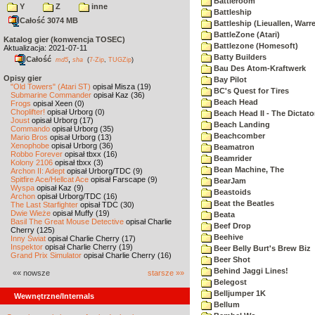
Battleroom
Y
Z
inne
Battleship
Całość 3074 MB
Battleship (Lieuallen, Warr
BattleZone (Atari)
Katalog gier (konwencja TOSEC)
Battlezone (Homesoft)
Aktualizacja: 2021-07-11
Batty Builders
Całość
,
md5
sha
(
7-Zip
,
TUGZip
)
Bau Des Atom-Kraftwerk
Opisy gier
Bay Pilot
"Old Towers" (Atari ST)
opisał Misza (19)
BC's Quest for Tires
Submarine Commander
opisał Kaz (36)
Beach Head
Frogs
opisał Xeen (0)
Choplifter!
opisał Urborg (0)
Beach Head II - The Dictato
Joust
opisał Urborg (17)
Beach Landing
Commando
opisał Urborg (35)
Beachcomber
Mario Bros
opisał Urborg (13)
Xenophobe
opisał Urborg (36)
Beamatron
Robbo Forever
opisał tbxx (16)
Beamrider
Kolony 2106
opisał tbxx (3)
Bean Machine, The
Archon II: Adept
opisał Urborg/TDC (9)
Spitfire Ace/Hellcat Ace
opisał Farscape (9)
BearJam
Wyspa
opisał Kaz (9)
Beastoids
Archon
opisał Urborg/TDC (16)
Beat the Beatles
The Last Starfighter
opisał TDC (30)
Dwie Wieże
opisał Muffy (19)
Beata
Basil The Great Mouse Detective
opisał Charlie
Beef Drop
Cherry (125)
Beehive
Inny Świat
opisał Charlie Cherry (17)
Inspektor
opisał Charlie Cherry (19)
Beer Belly Burt's Brew Biz
Grand Prix Simulator
opisał Charlie Cherry (16)
Beer Shot
Behind Jaggi Lines!
«« nowsze
starsze »»
Belegost
Belljumper 1K
Wewnętrzne/Internals
Bellum