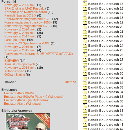
Poradniki
Bandit Boulderdash 15
Nowe gry w 2026 roku
(1)
SFX-Engine w MAD Pascalu
(3)
Bandit Boulderdash 16
Narzędzie do tworzenia scrolli
(12)
Bandit Boulderdash 17
Kartridż Sparta DOS X
(6)
Bandit Boulderdash 18
Usprawnienia magnetofonu XC12
(12)
Konserwacja stacji dysków 1050
(19)
Bandit Boulderdash 19
Konserwacja magnetofonu XC12
(15)
Bandit Boulderdash 20
Nowe gry w 2020 roku
(2)
Bandit Boulderdash 21
Nowe gry w 2019 roku
(35)
Nowe gry w 2017 roku
(3)
Bandit Boulderdash 22
Larek pokazuje
(40)
Bandit Boulderdash 23
Emulacja ZX Spectrum na VBXE
(26)
Bandit Boulderdash 24
Nowe gry w 2016 roku
(7)
Nowe gry w 2015 roku
(4)
Bandit Boulderdash 25
Partycjonowanie karty SIDE (APT/FAT16/FAT32)
Bandit Boulderdash 26
(1)
Bandit Boulderdash 27
BMPVIEW
(34)
Atari ST dla opornych
(75)
Bandit Boulderdash 28
Nowe gry w 2014 roku
(19)
Bandit Boulderdash 29
Tritone engine
(11)
Bandit Boulderdash 30
QChan Engine
(6)
Bandit Boulderdash 31
nowsze
starsze
Bandit Boulderdash 32
Bandit Boulderdash 33
Emulatory
Bandit Boulderdash 34
Emulator Atari800Win
Emulator Atari800Win PLus 4.0 (Windows)
Bandit Boulderdash 35
Emulator Atari++ (multiplatform)
Bandit Boulderdash 36
Emulator Altirra (Windows)
Bandit Boulderdash 37
Biblioteka Atarowca
Bandit Boulderdash 38
Bandit Boulderdash 39
Bandit Boulderdash 40
Bandit Boulderdash 41
Bandit Boulderdash 42