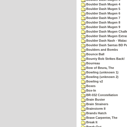
Boulder Dash Mugen 4
Boulder Dash Mugen 5
Boulder Dash Mugen 6
Boulder Dash Mugen 7
Boulder Dash Mugen 8
Boulder Dash Mugen 9
Boulder Dash Mugen Chall
Boulder Dash Mugen Extra
Boulder Dash Nash - Walac
Boulder Dash Santas BD Pa
Boulders and Bombs
Bounce Ball
Bounty Bob Strikes Back!
Bourreau
Bow of Beura, The
Bowling (unknown 1)
Bowling (unknown 2)
Bowling v2
Boxes
Box-In
BR-032 Constellation
Brain Buster
Brain Strainers
Brainstorm II
Brands Hatch
Brave Carpenter, The
Break It
Break-Out