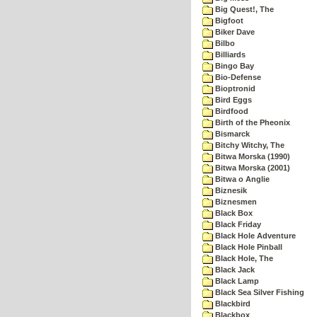
Big Quest!, The
Bigfoot
Biker Dave
Bilbo
Billiards
Bingo Bay
Bio-Defense
Bioptronid
Bird Eggs
Birdfood
Birth of the Pheonix
Bismarck
Bitchy Witchy, The
Bitwa Morska (1990)
Bitwa Morska (2001)
Bitwa o Anglie
Biznesik
Biznesmen
Black Box
Black Friday
Black Hole Adventure
Black Hole Pinball
Black Hole, The
Black Jack
Black Lamp
Black Sea Silver Fishing
Blackbird
Blackbox