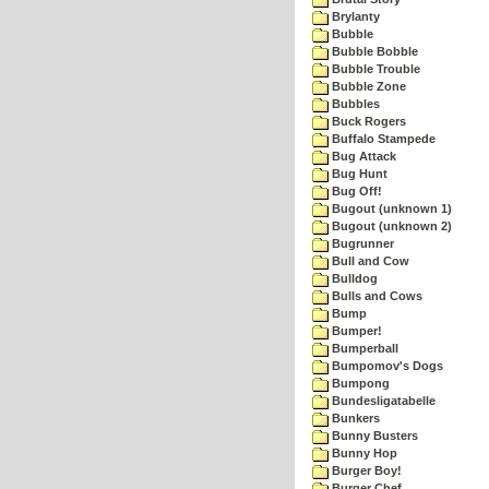
Brylanty
Bubble
Bubble Bobble
Bubble Trouble
Bubble Zone
Bubbles
Buck Rogers
Buffalo Stampede
Bug Attack
Bug Hunt
Bug Off!
Bugout (unknown 1)
Bugout (unknown 2)
Bugrunner
Bull and Cow
Bulldog
Bulls and Cows
Bump
Bumper!
Bumperball
Bumpomov's Dogs
Bumpong
Bundesligatabelle
Bunkers
Bunny Busters
Bunny Hop
Burger Boy!
Burger Chef