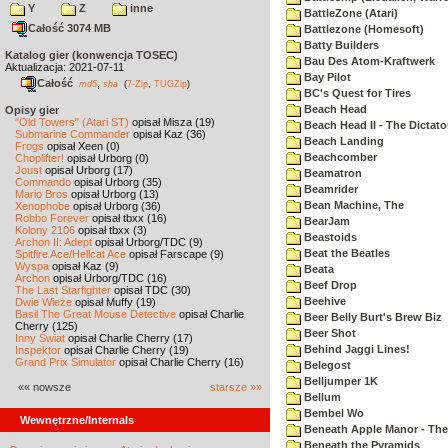
Y
Z
inne
BattleZone (Atari)
Całość 3074 MB
Battlezone (Homesoft)
Batty Builders
Katalog gier (konwencja TOSEC)
Bau Des Atom-Kraftwerk
Aktualizacja: 2021-07-11
Bay Pilot
Całość
,
md5
sha
(
7-Zip
,
TUGZip
)
BC's Quest for Tires
Beach Head
Opisy gier
"Old Towers" (Atari ST)
opisał Misza (19)
Beach Head II - The Dictato
Submarine Commander
opisał Kaz (36)
Beach Landing
Frogs
opisał Xeen (0)
Beachcomber
Choplifter!
opisał Urborg (0)
Joust
opisał Urborg (17)
Beamatron
Commando
opisał Urborg (35)
Beamrider
Mario Bros
opisał Urborg (13)
Bean Machine, The
Xenophobe
opisał Urborg (36)
Robbo Forever
opisał tbxx (16)
BearJam
Kolony 2106
opisał tbxx (3)
Beastoids
Archon II: Adept
opisał Urborg/TDC (9)
Beat the Beatles
Spitfire Ace/Hellcat Ace
opisał Farscape (9)
Wyspa
opisał Kaz (9)
Beata
Archon
opisał Urborg/TDC (16)
Beef Drop
The Last Starfighter
opisał TDC (30)
Beehive
Dwie Wieże
opisał Muffy (19)
Basil The Great Mouse Detective
opisał Charlie
Beer Belly Burt's Brew Biz
Cherry (125)
Beer Shot
Inny Świat
opisał Charlie Cherry (17)
Behind Jaggi Lines!
Inspektor
opisał Charlie Cherry (19)
Grand Prix Simulator
opisał Charlie Cherry (16)
Belegost
Belljumper 1K
«« nowsze
starsze »»
Bellum
Bembel Wo
Wewnętrzne/Internals
Beneath Apple Manor - The 
Beneath the Pyramids