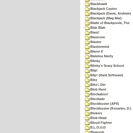
Blackhawk
Blackjack Casino
Blackjack (Davie, Andrew)
Blackjack (Mag-Mar)
Blade of Blackpoole, The
Blah Blah
Blast!
Blastcom
Blaster
Blastermind
Blazer II
Blekitne Nimfy
Blinky
Blinky's Scary School
Blip!
Blip! (Hard Software)
Blitz
Blitz!, Der
Blob Hunt
Blockaboo!
Blockade
Blockbuster (APX)
Blockbuster (Knowles, D.)
Blokers
Blok-Head
Blood Fighter
B.L.O.U.D
Blowsub