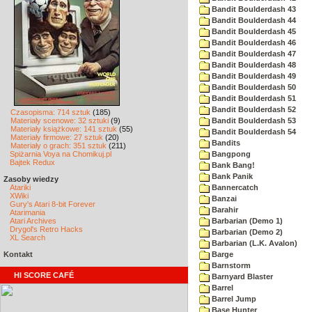
Bandit Boulderdash 43
Bandit Boulderdash 44
Bandit Boulderdash 45
Bandit Boulderdash 46
Bandit Boulderdash 47
Bandit Boulderdash 48
Bandit Boulderdash 49
Bandit Boulderdash 50
Bandit Boulderdash 51
Bandit Boulderdash 52
Czasopisma: 714 sztuk
(185)
Materiały scenowe: 32 sztuki
(9)
Bandit Boulderdash 53
Materiały książkowe: 141 sztuk
(55)
Bandit Boulderdash 54
Materiały firmowe: 27 sztuk
(20)
Bandits
Materiały o grach: 351 sztuk
(211)
Spiżarnia Voya na Chomikuj.pl
Bangpong
Bajtek Redux
Bank Bang!
Bank Panik
Zasoby wiedzy
Atariki
Bannercatch
XWiki
Banzai
Gury's Atari 8-bit Forever
Barahir
Atarimania
Atari Archives
Barbarian (Demo 1)
Drygol's Retro Hacks
Barbarian (Demo 2)
XL Search
Barbarian (L.K. Avalon)
Kontakt
Barge
Barnstorm
HI SCORE CAFÉ
Barnyard Blaster
Barrel
Barrel Jump
Base Hunter