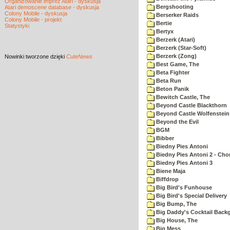
Organizowanie imprez Atari - dyskusja
Bergshooting
Atari demoscene database - dyskusja
Colony Mobile - dyskusja
Berserker Raids
Colony Mobile - projekt
Bertie
Statystyki
Bertyx
Berzerk (Atari)
Berzerk (Star-Soft)
Berzerk (Zong)
Nowinki
tworzone dzięki
CuteNews
Best Game, The
Beta Fighter
Beta Run
Beton Panik
Bewitch Castle, The
Beyond Castle Blackthorn
Beyond Castle Wolfenstein
Beyond the Evil
BGM
Bibber
Biedny Pies Antoni
Biedny Pies Antoni 2 - Cho
Biedny Pies Antoni 3
Biene Maja
Biffdrop
Big Bird's Funhouse
Big Bird's Special Delivery
Big Bump, The
Big Daddy's Cocktail Bac
Big House, The
Big Mess