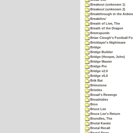
Breakout (unknown 1)
Breakout (unknown 2)
Breakthrough in the Arden
Breakthru'
Breath of Live, The
Breath of the Dragon
Bremspunkt
Brian Clough's Football Fo
Bricklayer's Nightmare
Bridge
Bridge Builder
Bridge (Hooper, John)
Bridge Master
Bridge Pro
Bridge v2.0
Bridge v5.0
Brik Bat
Brimstone
Bristles
Broad's Revenge
Broadsides
Bros
Bruce Lee
Bruce Lee's Return
Brundles, The
Brutal Karate
Brutal Recall
Brutal Story