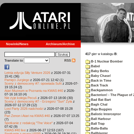
Nowinki/News
Archiwum/Archive
417
gier w katalogu
B
:
Translate to
RSS
B-1 Nuclear Bomber
Babel
Baby Berks
Letnia edycja Silly Venture 2026
z 2026-07-31
Baby Chase!
15:41 (36)
Pamięci Jurgiego
z 2026-07-21 12:42 (1)
Back in Time
Sceny z demosceny #7: opowiada SuN
z 2026-07-
Back Track
19 15:24 (2)
Backgammon
Atari Muzeum w Poznaniu na KWAS #40
z 2026-
07-16 16:10 (4)
Bacterion! - The Plague of 
Nie żyje kolega Pecuś
z 2026-07-13 18:00 (30)
Bad Bat Bart
Sceny z demosceny #7 - Grzegorz "Sun" Żyła
z
Bagh Chal
2026-07-12 17:29 (12)
Lost Party 2026 nadchodzi
z 2026-07-08 15:28
Baja Buggies
(23)
Balistic Interceptor
Pan Zenon i Atari na KWAS #40
z 2026-07-07 13:25
Ball Harbour
(7)
Spotkanie z redakcją "The Voice"
z 2026-07-04
Ball Trap
07:42 (9)
Balla-Balla
KWAS #40 live
z 2026-06-27 12:53 (167)
Ballblaster
Spotkanie z grupą USSR
z 2026-06-26 19:36 (11)