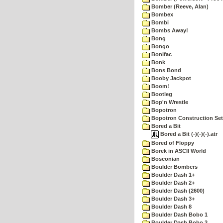
Bomber (Reeve, Alan)
Bombex
Bombi
Bombs Away!
Bong
Bongo
Bonifac
Bonk
Bons Bond
Booby Jackpot
Boom!
Bootleg
Bop'n Wrestle
Bopotron
Bopotron Construction Set
Bored a Bit
Bored a Bit (-)(-)(-).atr
Bored of Floppy
Borek in ASCII World
Bosconian
Boulder Bombers
Boulder Dash 1+
Boulder Dash 2+
Boulder Dash (2600)
Boulder Dash 3+
Boulder Dash 8
Boulder Dash Bobo 1
Boulder Dash Bobo 3