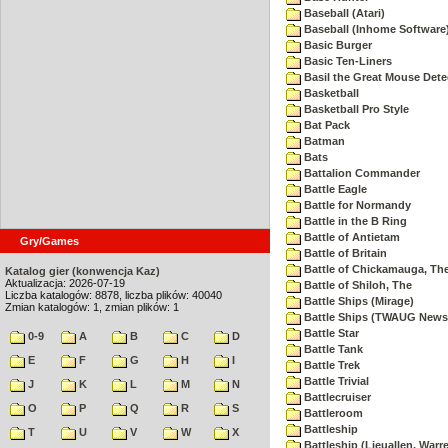
Baseball (Atari)
Baseball (Inhome Software
Basic Burger
Basic Ten-Liners
Basil the Great Mouse Dete
Basketball
Basketball Pro Style
Bat Pack
Batman
Bats
Battalion Commander
Battle Eagle
Battle for Normandy
Battle in the B Ring
Battle of Antietam
Gry/Games
Battle of Britain
Battle of Chickamauga, Th
Katalog gier (konwencja Kaz)
Aktualizacja: 2026-07-19
Battle of Shiloh, The
Liczba katalogów: 8878, liczba plików: 40040
Battle Ships (Mirage)
Zmian katalogów: 1, zmian plików: 1
Battle Ships (TWAUG Newsl
Battle Star
0-9
A
B
C
D
Battle Tank
E
F
G
H
I
Battle Trek
Battle Trivial
J
K
L
M
N
Battlecruiser
O
P
Q
R
S
Battleroom
Battleship
T
U
V
W
X
Battleship (Lieuallen, Warr