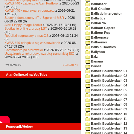
KWAS #40 - zabierzcie Atari Portfolio!
z 2026-06-23
Ballblazer
08:12 (0)
Ball-Cracker
KWAS #40 - naprawa retrosprzętu
z 2026-06-21
Ballistic Interceptor
17:15 (1)
Sceny z demosceny #7 z Bigerem i MBR
z 2026-
Ballistics
06-19 22:08 (0)
Ballon '87
Atari Floppy Image Toolkit
z 2026-06-17 13:51 (9)
Balloon Capers
Spotkanie online z grupą LST
z 2026-06-16 16:32
(16)
Balloon Pop
Recoil zintegrowany z macOS
z 2026-06-13 21:34
Balloonacy
(5)
Balloonier
KWAS #40 odbędzie się w Katowicach
z 2026-06-
07 17:59 (25)
Balls'n Boobies
Commodore po atarowsku
z 2026-05-28 21:50 (21)
Ballyhoo
Urządzenie z rekordowo szybką transmisją SIO!
z
Balz
2026-05-24 20:57 (116)
Banana
«« nowsze
starsze »»
Bandit
Bandit Boulderdash 01
AtariOnline.pl na YouTube
Bandit Boulderdash 02
Bandit Boulderdash 03
Bandit Boulderdash 04
Bandit Boulderdash 05
Bandit Boulderdash 06
Bandit Boulderdash 07
Bandit Boulderdash 08
Bandit Boulderdash 09
Bandit Boulderdash 10
Bandit Boulderdash 11
Bandit Boulderdash 12
Pomocnik/Helper
Bandit Boulderdash 13
Bandit Boulderdash 14