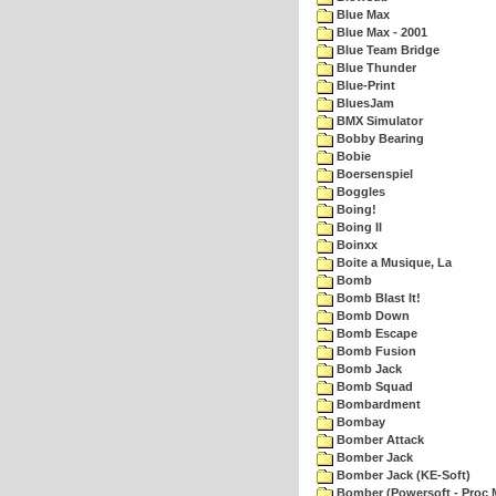
Blue Max
Blue Max - 2001
Blue Team Bridge
Blue Thunder
Blue-Print
BluesJam
BMX Simulator
Bobby Bearing
Bobie
Boersenspiel
Boggles
Boing!
Boing II
Boinxx
Boite a Musique, La
Bomb
Bomb Blast It!
Bomb Down
Bomb Escape
Bomb Fusion
Bomb Jack
Bomb Squad
Bombardment
Bombay
Bomber Attack
Bomber Jack
Bomber Jack (KE-Soft)
Bomber (Powersoft - Proc 