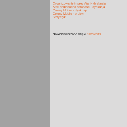
Organizowanie imprez Atari - dyskusja
Atari demoscene database - dyskusja
Colony Mobile - dyskusja
Colony Mobile - projekt
Statystyki
Nowinki
tworzone dzięki
CuteNews