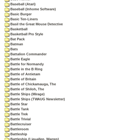
Baseball (Atari)
Baseball (Inhome Software)
Basic Burger
Basic Ten-Liners
Basil the Great Mouse Detective
Basketball
Basketball Pro Style
Bat Pack
Batman
Bats
Battalion Commander
Battle Eagle
Battle for Normandy
Battle in the B Ring
Battle of Antietam
Battle of Britain
Battle of Chickamauga, The
Battle of Shiloh, The
Battle Ships (Mirage)
Battle Ships (TWAUG Newsletter)
Battle Star
Battle Tank
Battle Trek
Battle Trivial
Battlecruiser
Battleroom
Battleship
Battleship (Lieuallen, Warren)