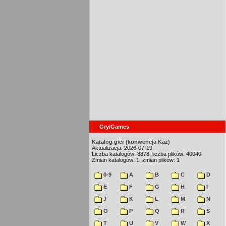
Gry/Games
Katalog gier (konwencja Kaz)
Aktualizacja: 2026-07-19
Liczba katalogów: 8878, liczba plików: 40040
Zmian katalogów: 1, zmian plików: 1
0-9
A
B
C
D
E
F
G
H
I
J
K
L
M
N
O
P
Q
R
S
T
U
V
W
X