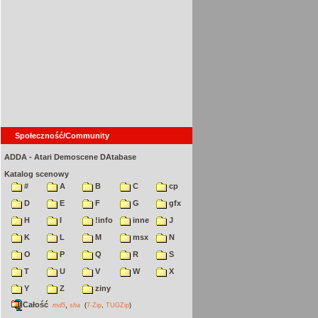
Społeczność/Community
ADDA - Atari Demoscene DAtabase
Katalog scenowy
#
A
B
C
cp
D
E
F
G
gfx
H
I
!info
inne
J
K
L
M
msx
N
O
P
Q
R
S
T
U
V
W
X
Y
Z
ziny
Całość
,
md5
sha
(
7-Zip
,
TUGZip
)