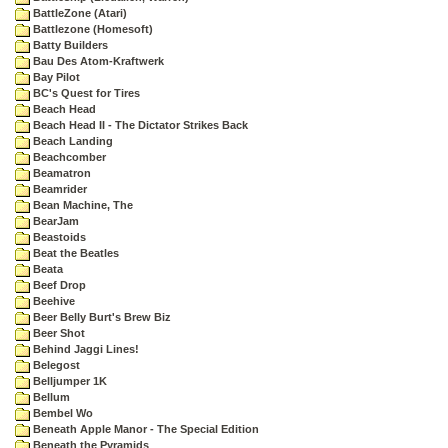
BattleZone (Atari)
Battlezone (Homesoft)
Batty Builders
Bau Des Atom-Kraftwerk
Bay Pilot
BC's Quest for Tires
Beach Head
Beach Head II - The Dictator Strikes Back
Beach Landing
Beachcomber
Beamatron
Beamrider
Bean Machine, The
BearJam
Beastoids
Beat the Beatles
Beata
Beef Drop
Beehive
Beer Belly Burt's Brew Biz
Beer Shot
Behind Jaggi Lines!
Belegost
Belljumper 1K
Bellum
Bembel Wo
Beneath Apple Manor - The Special Edition
Beneath the Pyramids