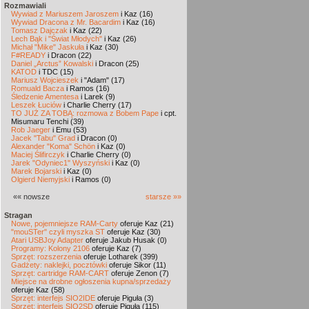
Rozmawiali
Wywiad z Mariuszem Jaroszem
i Kaz (16)
Wywiad Dracona z Mr. Bacardim
i Kaz (16)
Tomasz Dajczak
i Kaz (22)
Lech Bąk i "Świat Młodych"
i Kaz (26)
Michał "Mike" Jaskuła
i Kaz (30)
F#READY
i Dracon (22)
Daniel „Arctus” Kowalski
i Dracon (25)
KATOD
i TDC (15)
Mariusz Wojcieszek
i "Adam" (17)
Romuald Bacza
i Ramos (16)
Śledzenie Amentesa
i Larek (9)
Leszek Łuciów
i Charlie Cherry (17)
TO JUŻ ZA TOBĄ: rozmowa z Bobem Pape
i cpt.
Misumaru Tenchi (39)
Rob Jaeger
i Emu (53)
Jacek "Tabu" Grad
i Dracon (0)
Alexander "Koma" Schön
i Kaz (0)
Maciej Ślifirczyk
i Charlie Cherry (0)
Jarek "Odyniec1" Wyszyński
i Kaz (0)
Marek Bojarski
i Kaz (0)
Olgierd Niemyjski
i Ramos (0)
«« nowsze
starsze »»
Stragan
Nowe, pojemniejsze RAM-Carty
oferuje Kaz (21)
"mouSTer" czyli myszka ST
oferuje Kaz (30)
Atari USBJoy Adapter
oferuje Jakub Husak (0)
Programy: Kolony 2106
oferuje Kaz (7)
Sprzęt: rozszerzenia
oferuje Lotharek (399)
Gadżety: naklejki, pocztówki
oferuje Sikor (11)
Sprzęt: cartridge RAM-CART
oferuje Zenon (7)
Miejsce na drobne ogłoszenia kupna/sprzedaży
oferuje Kaz (58)
Sprzęt: interfejs SIO2IDE
oferuje Piguła (3)
Sprzęt: interfejs SIO2SD
oferuje Piguła (115)