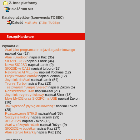
Z. Inne platformy
Całość 908 MB
Katalog użytków (konwencja TOSEC)
Całość
,
md5
sha
(
7-Zip
,
TUGZip
)
Sprzęt/Hardware
Wynalazki
Atari jako programator pojazdu gąsienicowego
napisał Kaz (17)
Atari i Bluetooth
napisał Kaz (35)
SIO2PC-USB
napisał Larek (46)
Nowe SIO2SD
napisał Larek (0)
SIO2SD w CA12
napisał Urborg (15)
Ratowanie ATMEL-ów
napisał Yoohaas (12)
Projektowanie cartów
napisał Zenon (12)
Joystick do Atari
napisał Larek (54)
Tygrys Turbo
napisał Kaz (13)
Testowałem "Simple Stereo"
napisał Zaxon (5)
Rozszerzenie 1MB
napisał Asal (21)
Joystick trzyprzyciskowy
napisał Sikor (18)
Moje MyIDE oraz SIO2PC na USB
napisał Zaxon
(16)
Jak wykonać płytkę drukowaną?
napisał Zaxon
(28)
Rozszerzenie 576kB
napisał Asal (36)
Soczyste kolory
napisał scalak (29)
XEGS Box
napisał Zaxon (13)
Atari w różnych rolach
napisał Różyk (9)
SIO2IDE w pudełku
napisał Kaz (27)
Atari steruje tokarką
napisał Kaz (15)