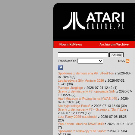
Nowinki/News
Archiwum/Archive
Translate to
RSS
Spotkanie z demosceną #9: STeel/Tori
z 2026-08-
07 20:49 (3)
Letnia edycja Silly Venture 2026
z 2026-07-31
15:41 (38)
Pamięci Jurgiego
z 2026-07-21 12:42 (1)
Sceny z demosceny #7: opowiada SuN
z 2026-07-
19 15:24 (2)
Atari Muzeum w Poznaniu na KWAS #40
z 2026-
07-16 16:10 (4)
Nie żyje kolega Pecuś
z 2026-07-13 18:00 (30)
Sceny z demosceny #7 - Grzegorz "Sun" Żyła
z
2026-07-12 17:29 (12)
Lost Party 2026 nadchodzi
z 2026-07-08 15:28
(23)
Pan Zenon i Atari na KWAS #40
z 2026-07-07 13:25
(7)
Spotkanie z redakcją "The Voice"
z 2026-07-04
07:42 (9)