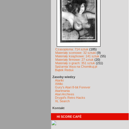
Czasopisma: 714 sztuk
(185)
Materiały scenowe: 32 sztuki
(9)
Materiały książkowe: 141 sztuk
(55)
Materiały firmowe: 27 sztuk
(20)
Materiały o grach: 351 sztuk
(211)
Spiżarnia Voya na Chomikuj.pl
Bajtek Redux
Zasoby wiedzy
Atariki
XWiki
Gury's Atari 8-bit Forever
Atarimania
Atari Archives
Drygol's Retro Hacks
XL Search
Kontakt
HI SCORE CAFÉ