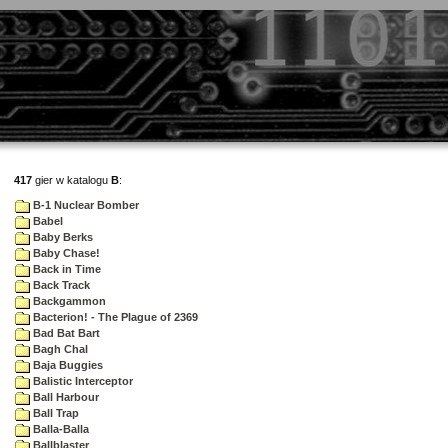
417
gier w katalogu
B
:
B-1 Nuclear Bomber
Babel
Baby Berks
Baby Chase!
Back in Time
Back Track
Backgammon
Bacterion! - The Plague of 2369
Bad Bat Bart
Bagh Chal
Baja Buggies
Balistic Interceptor
Ball Harbour
Ball Trap
Balla-Balla
Ballblaster