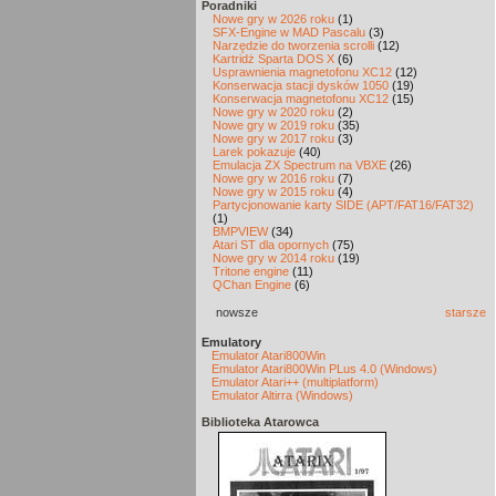
Poradniki
Nowe gry w 2026 roku
(1)
SFX-Engine w MAD Pascalu
(3)
Narzędzie do tworzenia scrolli
(12)
Kartridż Sparta DOS X
(6)
Usprawnienia magnetofonu XC12
(12)
Konserwacja stacji dysków 1050
(19)
Konserwacja magnetofonu XC12
(15)
Nowe gry w 2020 roku
(2)
Nowe gry w 2019 roku
(35)
Nowe gry w 2017 roku
(3)
Larek pokazuje
(40)
Emulacja ZX Spectrum na VBXE
(26)
Nowe gry w 2016 roku
(7)
Nowe gry w 2015 roku
(4)
Partycjonowanie karty SIDE (APT/FAT16/FAT32)
(1)
BMPVIEW
(34)
Atari ST dla opornych
(75)
Nowe gry w 2014 roku
(19)
Tritone engine
(11)
QChan Engine
(6)
nowsze
starsze
Emulatory
Emulator Atari800Win
Emulator Atari800Win PLus 4.0 (Windows)
Emulator Atari++ (multiplatform)
Emulator Altirra (Windows)
Biblioteka Atarowca