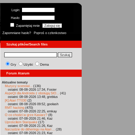
Login:
Hasło:
Zapamiętaj mnie
Zapomniane hasło?
Poproś o członkostwo
Szukaj plików/Search files
Gry
Użytki
Dema
Forum Atarum
Aktualne tematy
Muzycy scenowi...
(136)
ostatni: 08-08-2026 17:34, Foster
AspeQt dla Androida z obsługą SIO...
(41)
ostatni: 08-08-2026 13:48, greblus
[K] Atari TT030
(2)
ostatni: 08-08-2026 09:52, goolash
RMT hacking
(470)
ostatni: 07-08-2026 22:25, emkay
O co chodzi w grze Kasiarz?
(8)
ostatni: 07-08-2026 21:46, Kaz
Uprościłem Starquake
(17)
ostatni: 07-08-2026 21:26, Kaz
Narzędzie do ditheringu na Atari ...
(28)
ostatni: 07-08-2026 21:23, Kaz