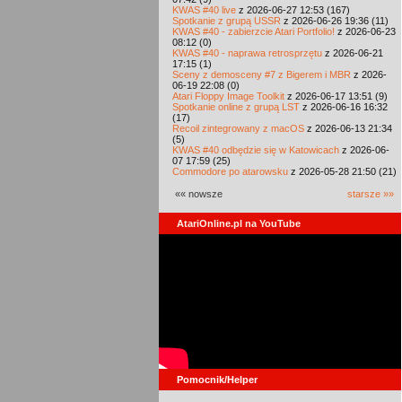
KWAS #40 live
z 2026-06-27 12:53 (167)
Spotkanie z grupą USSR
z 2026-06-26 19:36 (11)
KWAS #40 - zabierzcie Atari Portfolio!
z 2026-06-23
08:12 (0)
KWAS #40 - naprawa retrosprzętu
z 2026-06-21
17:15 (1)
Sceny z demosceny #7 z Bigerem i MBR
z 2026-
06-19 22:08 (0)
Atari Floppy Image Toolkit
z 2026-06-17 13:51 (9)
Spotkanie online z grupą LST
z 2026-06-16 16:32
(17)
Recoil zintegrowany z macOS
z 2026-06-13 21:34
(5)
KWAS #40 odbędzie się w Katowicach
z 2026-06-
07 17:59 (25)
Commodore po atarowsku
z 2026-05-28 21:50 (21)
«« nowsze
starsze »»
AtariOnline.pl na YouTube
Pomocnik/Helper