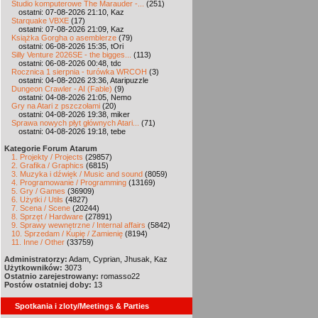
Studio komputerowe The Marauder -...
(251)
ostatni: 07-08-2026 21:10, Kaz
Starquake VBXE
(17)
ostatni: 07-08-2026 21:09, Kaz
Książka Gorgha o asemblerze
(79)
ostatni: 06-08-2026 15:35, tOri
Silly Venture 2026SE - the bigges...
(113)
ostatni: 06-08-2026 00:48, tdc
Rocznica 1 sierpnia - turówka WRCOH
(3)
ostatni: 04-08-2026 23:36, Ataripuzzle
Dungeon Crawler - AI (Fable)
(9)
ostatni: 04-08-2026 21:05, Nemo
Gry na Atari z pszczołami
(20)
ostatni: 04-08-2026 19:38, miker
Sprawa nowych płyt głównych Atari...
(71)
ostatni: 04-08-2026 19:18, tebe
Kategorie Forum Atarum
1. Projekty / Projects
(29857)
2. Grafika / Graphics
(6815)
3. Muzyka i dźwięk / Music and sound
(8059)
4. Programowanie / Programming
(13169)
5. Gry / Games
(36909)
6. Użytki / Utils
(4827)
7. Scena / Scene
(20244)
8. Sprzęt / Hardware
(27891)
9. Sprawy wewnętrzne / Internal affairs
(5842)
10. Sprzedam / Kupię / Zamienię
(8194)
11. Inne / Other
(33759)
Administratorzy:
Adam, Cyprian, Jhusak, Kaz
Użytkowników:
3073
Ostatnio zarejestrowany:
romasso22
Postów ostatniej doby:
13
Spotkania i zloty/Meetings & Parties