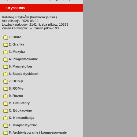
Użytki/Utils
Katalog użytków (konwencja Kaz)
Aktualizacja: 2026-03-12
Liczba katalogów: 2141, liczba plików: 10533
Zmian katalogów: 52, zmian plików: 93
1. Biuro
2. Grafika
3. Muzyka
4. Programowanie
5. Magnetofon
6. Stacja dyskietek
7. DOS-y
8. ROM-y
9. Rozne
B. Emulatory
C. Edukacyjne
D. Komunikacja
E. Diagnostyczne
F. Archiwizowanie i kompresowanie