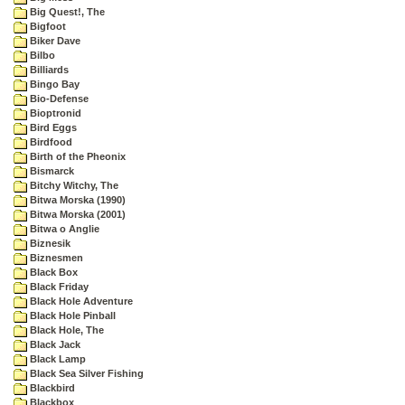
Big Quest!, The
Bigfoot
Biker Dave
Bilbo
Billiards
Bingo Bay
Bio-Defense
Bioptronid
Bird Eggs
Birdfood
Birth of the Pheonix
Bismarck
Bitchy Witchy, The
Bitwa Morska (1990)
Bitwa Morska (2001)
Bitwa o Anglie
Biznesik
Biznesmen
Black Box
Black Friday
Black Hole Adventure
Black Hole Pinball
Black Hole, The
Black Jack
Black Lamp
Black Sea Silver Fishing
Blackbird
Blackbox