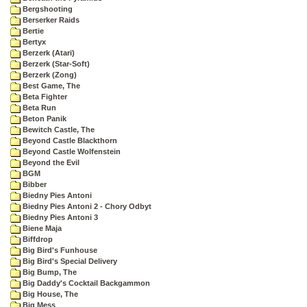
Bergshooting
Berserker Raids
Bertie
Bertyx
Berzerk (Atari)
Berzerk (Star-Soft)
Berzerk (Zong)
Best Game, The
Beta Fighter
Beta Run
Beton Panik
Bewitch Castle, The
Beyond Castle Blackthorn
Beyond Castle Wolfenstein
Beyond the Evil
BGM
Bibber
Biedny Pies Antoni
Biedny Pies Antoni 2 - Chory Odbyt
Biedny Pies Antoni 3
Biene Maja
Biffdrop
Big Bird's Funhouse
Big Bird's Special Delivery
Big Bump, The
Big Daddy's Cocktail Backgammon
Big House, The
Big Mess