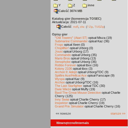
Y
Z
inne
Całość 3074 MB
Katalog gier (konwencja TOSEC)
Aktualizacja: 2021-07-11
Całość
,
md5
sha
(
7-Zip
,
TUGZip
)
Opisy gier
"Old Towers" (Atari ST)
opisał Misza (19)
Submarine Commander
opisał Kaz (36)
Frogs
opisał Xeen (0)
Choplifter!
opisał Urborg (0)
Joust
opisał Urborg (17)
Commando
opisał Urborg (35)
Mario Bros
opisał Urborg (13)
Xenophobe
opisał Urborg (36)
Robbo Forever
opisał tbxx (16)
Kolony 2106
opisał tbxx (3)
Archon II: Adept
opisał Urborg/TDC (9)
Spitfire Ace/Hellcat Ace
opisał Farscape (9)
Wyspa
opisał Kaz (9)
Archon
opisał Urborg/TDC (16)
The Last Starfighter
opisał TDC (30)
Dwie Wieże
opisał Muffy (19)
Basil The Great Mouse Detective
opisał Charlie
Cherry (125)
Inny Świat
opisał Charlie Cherry (17)
Inspektor
opisał Charlie Cherry (19)
Grand Prix Simulator
opisał Charlie Cherry (16)
«« nowsze
starsze »»
Wewnętrzne/Internals