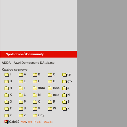
Społeczność/Community
ADDA - Atari Demoscene DAtabase
Katalog scenowy
#
A
B
C
cp
D
E
F
G
gfx
H
I
!info
inne
J
K
L
M
msx
N
O
P
Q
R
S
T
U
V
W
X
Y
Z
ziny
Całość
,
md5
sha
(
7-Zip
,
TUGZip
)