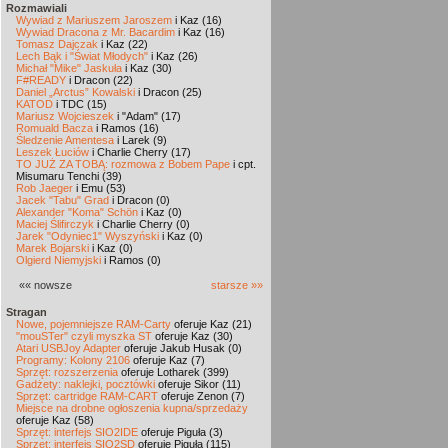
Rozmawiali
Wywiad z Mariuszem Jaroszem
i Kaz (16)
Wywiad Dracona z Mr. Bacardim
i Kaz (16)
Tomasz Dajczak
i Kaz (22)
Lech Bąk i "Świat Młodych"
i Kaz (26)
Michał "Mike" Jaskuła
i Kaz (30)
F#READY
i Dracon (22)
Daniel „Arctus” Kowalski
i Dracon (25)
KATOD
i TDC (15)
Mariusz Wojcieszek
i "Adam" (17)
Romuald Bacza
i Ramos (16)
Śledzenie Amentesa
i Larek (9)
Leszek Łuciów
i Charlie Cherry (17)
TO JUŻ ZA TOBĄ: rozmowa z Bobem Pape
i cpt.
Misumaru Tenchi (39)
Rob Jaeger
i Emu (53)
Jacek "Tabu" Grad
i Dracon (0)
Alexander "Koma" Schön
i Kaz (0)
Maciej Ślifirczyk
i Charlie Cherry (0)
Jarek "Odyniec1" Wyszyński
i Kaz (0)
Marek Bojarski
i Kaz (0)
Olgierd Niemyjski
i Ramos (0)
«« nowsze
starsze »»
Stragan
Nowe, pojemniejsze RAM-Carty
oferuje Kaz (21)
"mouSTer" czyli myszka ST
oferuje Kaz (30)
Atari USBJoy Adapter
oferuje Jakub Husak (0)
Programy: Kolony 2106
oferuje Kaz (7)
Sprzęt: rozszerzenia
oferuje Lotharek (399)
Gadżety: naklejki, pocztówki
oferuje Sikor (11)
Sprzęt: cartridge RAM-CART
oferuje Zenon (7)
Miejsce na drobne ogłoszenia kupna/sprzedaży
oferuje Kaz (58)
Sprzęt: interfejs SIO2IDE
oferuje Piguła (3)
Sprzęt: interfejs SIO2SD
oferuje Piguła (115)