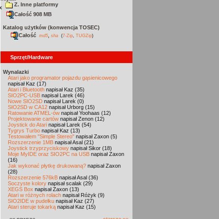
Z. Inne platformy
x
Całość 908 MB
Katalog użytków (konwencja TOSEC)
Całość
,
md5
sha
(
7-Zip
,
TUGZip
)
Sprzęt/Hardware
Wynalazki
Atari jako programator pojazdu gąsienicowego
napisał Kaz (17)
Atari i Bluetooth
napisał Kaz (35)
SIO2PC-USB
napisał Larek (46)
Nowe SIO2SD
napisał Larek (0)
SIO2SD w CA12
napisał Urborg (15)
Ratowanie ATMEL-ów
napisał Yoohaas (12)
Projektowanie cartów
napisał Zenon (12)
Joystick do Atari
napisał Larek (54)
Tygrys Turbo
napisał Kaz (13)
Testowałem "Simple Stereo"
napisał Zaxon (5)
Rozszerzenie 1MB
napisał Asal (21)
Joystick trzyprzyciskowy
napisał Sikor (18)
Moje MyIDE oraz SIO2PC na USB
napisał Zaxon
(16)
Jak wykonać płytkę drukowaną?
napisał Zaxon
(28)
Rozszerzenie 576kB
napisał Asal (36)
Soczyste kolory
napisał scalak (29)
XEGS Box
napisał Zaxon (13)
Atari w różnych rolach
napisał Różyk (9)
SIO2IDE w pudełku
napisał Kaz (27)
Atari steruje tokarką
napisał Kaz (15)