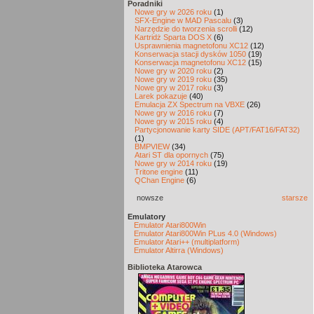
Poradniki
Nowe gry w 2026 roku
(1)
SFX-Engine w MAD Pascalu
(3)
Narzędzie do tworzenia scrolli
(12)
Kartridż Sparta DOS X
(6)
Usprawnienia magnetofonu XC12
(12)
Konserwacja stacji dysków 1050
(19)
Konserwacja magnetofonu XC12
(15)
Nowe gry w 2020 roku
(2)
Nowe gry w 2019 roku
(35)
Nowe gry w 2017 roku
(3)
Larek pokazuje
(40)
Emulacja ZX Spectrum na VBXE
(26)
Nowe gry w 2016 roku
(7)
Nowe gry w 2015 roku
(4)
Partycjonowanie karty SIDE (APT/FAT16/FAT32)
(1)
BMPVIEW
(34)
Atari ST dla opornych
(75)
Nowe gry w 2014 roku
(19)
Tritone engine
(11)
QChan Engine
(6)
nowsze
starsze
Emulatory
Emulator Atari800Win
Emulator Atari800Win PLus 4.0 (Windows)
Emulator Atari++ (multiplatform)
Emulator Altirra (Windows)
Biblioteka Atarowca