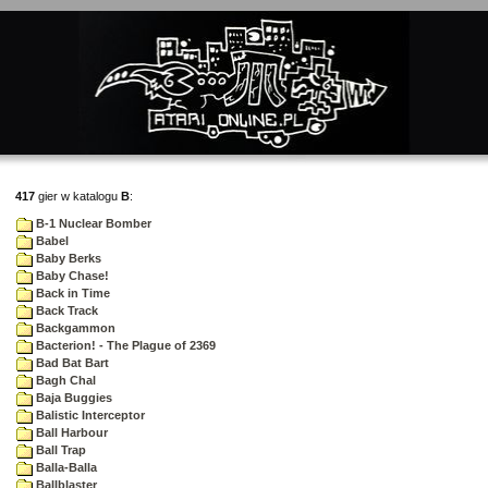
417
gier w katalogu
B
:
B-1 Nuclear Bomber
Babel
Baby Berks
Baby Chase!
Back in Time
Back Track
Backgammon
Bacterion! - The Plague of 2369
Bad Bat Bart
Bagh Chal
Baja Buggies
Balistic Interceptor
Ball Harbour
Ball Trap
Balla-Balla
Ballblaster