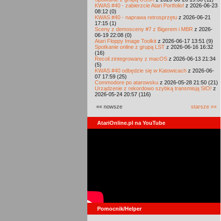
KWAS #40 - zabierzcie Atari Portfolio!
z 2026-06-23
08:12 (0)
KWAS #40 - naprawa retrosprzętu
z 2026-06-21
17:15 (1)
Sceny z demosceny #7 z Bigerem i MBR
z 2026-
06-19 22:08 (0)
Atari Floppy Image Toolkit
z 2026-06-17 13:51 (9)
Spotkanie online z grupą LST
z 2026-06-16 16:32
(16)
Recoil zintegrowany z macOS
z 2026-06-13 21:34
(5)
KWAS #40 odbędzie się w Katowicach
z 2026-06-
07 17:59 (25)
Commodore po atarowsku
z 2026-05-28 21:50 (21)
Urządzenie z rekordowo szybką transmisją SIO!
z
2026-05-24 20:57 (116)
«« nowsze
starsze »»
AtariOnline.pl na YouTube
Pomocnik/Helper