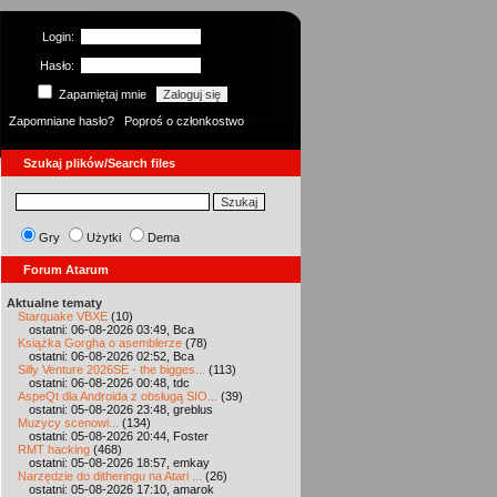
Login:
Hasło:
Zapamiętaj mnie
Zapomniane hasło?
Poproś o członkostwo
Szukaj plików/Search files
Gry
Użytki
Dema
Forum Atarum
Aktualne tematy
Starquake VBXE
(10)
ostatni: 06-08-2026 03:49, Bca
Książka Gorgha o asemblerze
(78)
ostatni: 06-08-2026 02:52, Bca
Silly Venture 2026SE - the bigges...
(113)
ostatni: 06-08-2026 00:48, tdc
AspeQt dla Androida z obsługą SIO...
(39)
ostatni: 05-08-2026 23:48, greblus
Muzycy scenowi...
(134)
ostatni: 05-08-2026 20:44, Foster
RMT hacking
(468)
ostatni: 05-08-2026 18:57, emkay
Narzędzie do ditheringu na Atari ...
(26)
ostatni: 05-08-2026 17:10, amarok