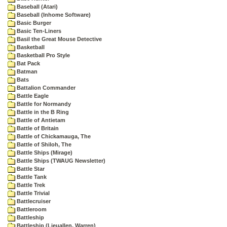
Baseball (Atari)
Baseball (Inhome Software)
Basic Burger
Basic Ten-Liners
Basil the Great Mouse Detective
Basketball
Basketball Pro Style
Bat Pack
Batman
Bats
Battalion Commander
Battle Eagle
Battle for Normandy
Battle in the B Ring
Battle of Antietam
Battle of Britain
Battle of Chickamauga, The
Battle of Shiloh, The
Battle Ships (Mirage)
Battle Ships (TWAUG Newsletter)
Battle Star
Battle Tank
Battle Trek
Battle Trivial
Battlecruiser
Battleroom
Battleship
Battleship (Lieuallen, Warren)