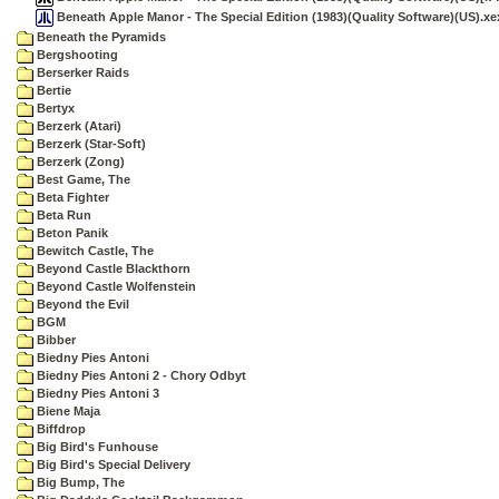
Beneath Apple Manor - The Special Edition (1983)(Quality Software)(US).xe
Beneath the Pyramids
Bergshooting
Berserker Raids
Bertie
Bertyx
Berzerk (Atari)
Berzerk (Star-Soft)
Berzerk (Zong)
Best Game, The
Beta Fighter
Beta Run
Beton Panik
Bewitch Castle, The
Beyond Castle Blackthorn
Beyond Castle Wolfenstein
Beyond the Evil
BGM
Bibber
Biedny Pies Antoni
Biedny Pies Antoni 2 - Chory Odbyt
Biedny Pies Antoni 3
Biene Maja
Biffdrop
Big Bird's Funhouse
Big Bird's Special Delivery
Big Bump, The