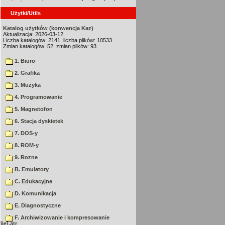
Użytki/Utils
Katalog użytków (konwencja Kaz)
Aktualizacja: 2026-03-12
Liczba katalogów: 2141, liczba plików: 10533
Zmian katalogów: 52, zmian plików: 93
1. Biuro
2. Grafika
3. Muzyka
4. Programowanie
5. Magnetofon
6. Stacja dyskietek
7. DOS-y
8. ROM-y
9. Rozne
B. Emulatory
C. Edukacyjne
D. Komunikacja
E. Diagnostyczne
F. Archiwizowanie i kompresowanie
le].atr