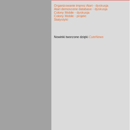
Organizowanie imprez Atari - dyskusja
Atari demoscene database - dyskusja
Colony Mobile - dyskusja
Colony Mobile - projekt
Statystyki
Nowinki
tworzone dzięki
CuteNews