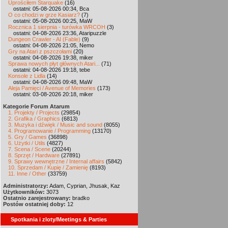
Uprościłem Starquake
(16)
ostatni: 05-08-2026 00:34, Bca
O co chodzi w grze Kasiarz?
(7)
ostatni: 05-08-2026 00:25, MaW
Rocznica 1 sierpnia - turówka WRCOH
(3)
ostatni: 04-08-2026 23:36, Ataripuzzle
Dungeon Crawler - AI (Fable)
(9)
ostatni: 04-08-2026 21:05, Nemo
Gry na Atari z pszczołami
(20)
ostatni: 04-08-2026 19:38, miker
Sprawa nowych płyt głównych Atari...
(71)
ostatni: 04-08-2026 19:18, tebe
Konsole z Lidla
(14)
ostatni: 04-08-2026 09:48, MaW
Aleja Pamięci / Avenue of Memories
(173)
ostatni: 03-08-2026 20:18, miker
Kategorie Forum Atarum
1. Projekty / Projects
(29854)
2. Grafika / Graphics
(6813)
3. Muzyka i dźwięk / Music and sound
(8055)
4. Programowanie / Programming
(13170)
5. Gry / Games
(36898)
6. Użytki / Utils
(4827)
7. Scena / Scene
(20244)
8. Sprzęt / Hardware
(27891)
9. Sprawy wewnętrzne / Internal affairs
(5842)
10. Sprzedam / Kupię / Zamienię
(8193)
11. Inne / Other
(33759)
Administratorzy:
Adam, Cyprian, Jhusak, Kaz
Użytkowników:
3073
Ostatnio zarejestrowany:
bradko
Postów ostatniej doby:
12
Spotkania i zloty/Meetings & Parties