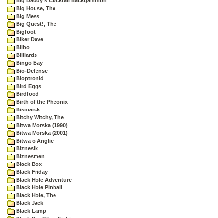
Big Daddy's Cocktail Backgammon
Big House, The
Big Mess
Big Quest!, The
Bigfoot
Biker Dave
Bilbo
Billiards
Bingo Bay
Bio-Defense
Bioptronid
Bird Eggs
Birdfood
Birth of the Pheonix
Bismarck
Bitchy Witchy, The
Bitwa Morska (1990)
Bitwa Morska (2001)
Bitwa o Anglie
Biznesik
Biznesmen
Black Box
Black Friday
Black Hole Adventure
Black Hole Pinball
Black Hole, The
Black Jack
Black Lamp