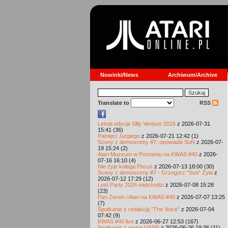
Nowinki/News
Archiwum/Archive
Translate to
RSS
Letnia edycja Silly Venture 2026
z 2026-07-31
15:41 (36)
Pamięci Jurgiego
z 2026-07-21 12:42 (1)
Sceny z demosceny #7: opowiada SuN
z 2026-07-
19 15:24 (2)
Atari Muzeum w Poznaniu na KWAS #40
z 2026-
07-16 16:10 (4)
Nie żyje kolega Pecuś
z 2026-07-13 18:00 (30)
Sceny z demosceny #7 - Grzegorz "Sun" Żyła
z
2026-07-12 17:29 (12)
Lost Party 2026 nadchodzi
z 2026-07-08 15:28
(23)
Pan Zenon i Atari na KWAS #40
z 2026-07-07 13:25
(7)
Spotkanie z redakcją "The Voice"
z 2026-07-04
07:42 (9)
KWAS #40 live
z 2026-06-27 12:53 (167)
Spotkanie z grupą USSR
z 2026-06-26 19:36 (11)