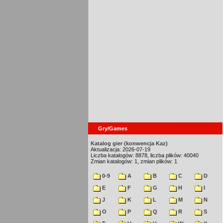
Gry/Games
Katalog gier (konwencja Kaz)
Aktualizacja: 2026-07-19
Liczba katalogów: 8878, liczba plików: 40040
Zmian katalogów: 1, zmian plików: 1
0-9
A
B
C
D
E
F
G
H
I
J
K
L
M
N
O
P
Q
R
S