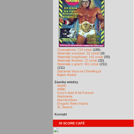
Czasopisma: 714 sztuk
(185)
Materiały scenowe: 32 sztuki
(9)
Materiały książkowe: 141 sztuk
(55)
Materiały firmowe: 27 sztuk
(20)
Materiały o grach: 351 sztuk
(211)
(211)
Spiżarnia Voya na Chomikuj.pl
Bajtek Redux
Zasoby wiedzy
Atariki
XWiki
Gury's Atari 8-bit Forever
Atarimania
Atari Archives
Drygol's Retro Hacks
XL Search
Kontakt
HI SCORE CAFÉ