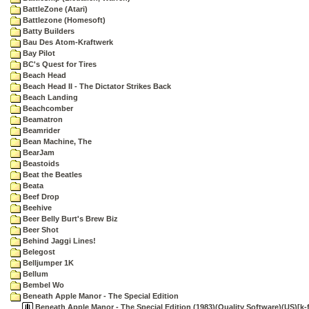
BattleZone (Atari)
Battlezone (Homesoft)
Batty Builders
Bau Des Atom-Kraftwerk
Bay Pilot
BC's Quest for Tires
Beach Head
Beach Head II - The Dictator Strikes Back
Beach Landing
Beachcomber
Beamatron
Beamrider
Bean Machine, The
BearJam
Beastoids
Beat the Beatles
Beata
Beef Drop
Beehive
Beer Belly Burt's Brew Biz
Beer Shot
Behind Jaggi Lines!
Belegost
Belljumper 1K
Bellum
Bembel Wo
Beneath Apple Manor - The Special Edition
Beneath Apple Manor - The Special Edition (1983)(Quality Software)(US)[k-fi