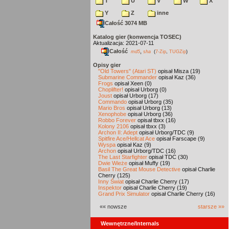
T
U
V
W
X
Y
Z
inne
Całość 3074 MB
Katalog gier (konwencja TOSEC)
Aktualizacja: 2021-07-11
Całość
,
md5
sha
(
7-Zip
,
TUGZip
)
Opisy gier
"Old Towers" (Atari ST)
opisał Misza (19)
Submarine Commander
opisał Kaz (36)
Frogs
opisał Xeen (0)
Choplifter!
opisał Urborg (0)
Joust
opisał Urborg (17)
Commando
opisał Urborg (35)
Mario Bros
opisał Urborg (13)
Xenophobe
opisał Urborg (36)
Robbo Forever
opisał tbxx (16)
Kolony 2106
opisał tbxx (3)
Archon II: Adept
opisał Urborg/TDC (9)
Spitfire Ace/Hellcat Ace
opisał Farscape (9)
Wyspa
opisał Kaz (9)
Archon
opisał Urborg/TDC (16)
The Last Starfighter
opisał TDC (30)
Dwie Wieże
opisał Muffy (19)
Basil The Great Mouse Detective
opisał Charlie
Cherry (125)
Inny Świat
opisał Charlie Cherry (17)
Inspektor
opisał Charlie Cherry (19)
Grand Prix Simulator
opisał Charlie Cherry (16)
«« nowsze
starsze »»
Wewnętrzne/Internals