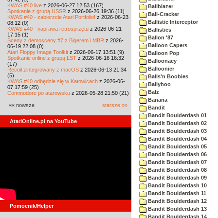
KWAS #40 live
z 2026-06-27 12:53 (167)
Ballblazer
Spotkanie z grupą USSR
z 2026-06-26 19:36 (11)
Ball-Cracker
KWAS #40 - zabierzcie Atari Portfolio!
z 2026-06-23
Ballistic Interceptor
08:12 (0)
KWAS #40 - naprawa retrosprzętu
z 2026-06-21
Ballistics
17:15 (1)
Ballon '87
Sceny z demosceny #7 z Bigerem i MBR
z 2026-
Balloon Capers
06-19 22:08 (0)
Atari Floppy Image Toolkit
z 2026-06-17 13:51 (9)
Balloon Pop
Spotkanie online z grupą LST
z 2026-06-16 16:32
Balloonacy
(17)
Balloonier
Recoil zintegrowany z macOS
z 2026-06-13 21:34
(5)
Balls'n Boobies
KWAS #40 odbędzie się w Katowicach
z 2026-06-
Ballyhoo
07 17:59 (25)
Balz
Commodore po atarowsku
z 2026-05-28 21:50 (21)
Banana
«« nowsze
starsze »»
Bandit
Bandit Boulderdash 01
AtariOnline.pl na YouTube
Bandit Boulderdash 02
Bandit Boulderdash 03
Bandit Boulderdash 04
Bandit Boulderdash 05
Bandit Boulderdash 06
Bandit Boulderdash 07
Bandit Boulderdash 08
Bandit Boulderdash 09
Bandit Boulderdash 10
Bandit Boulderdash 11
Bandit Boulderdash 12
Pomocnik/Helper
Bandit Boulderdash 13
Bandit Boulderdash 14