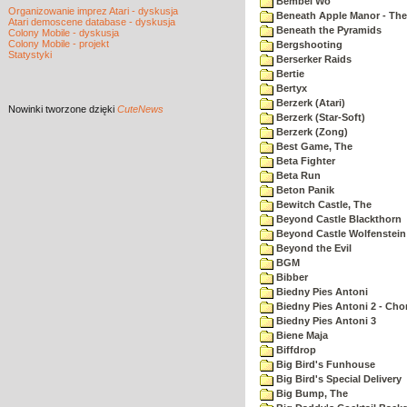
Bembel Wo
Organizowanie imprez Atari - dyskusja
Beneath Apple Manor - The 
Atari demoscene database - dyskusja
Beneath the Pyramids
Colony Mobile - dyskusja
Colony Mobile - projekt
Bergshooting
Statystyki
Berserker Raids
Bertie
Bertyx
Berzerk (Atari)
Nowinki
tworzone dzięki
CuteNews
Berzerk (Star-Soft)
Berzerk (Zong)
Best Game, The
Beta Fighter
Beta Run
Beton Panik
Bewitch Castle, The
Beyond Castle Blackthorn
Beyond Castle Wolfenstein
Beyond the Evil
BGM
Bibber
Biedny Pies Antoni
Biedny Pies Antoni 2 - Cho
Biedny Pies Antoni 3
Biene Maja
Biffdrop
Big Bird's Funhouse
Big Bird's Special Delivery
Big Bump, The