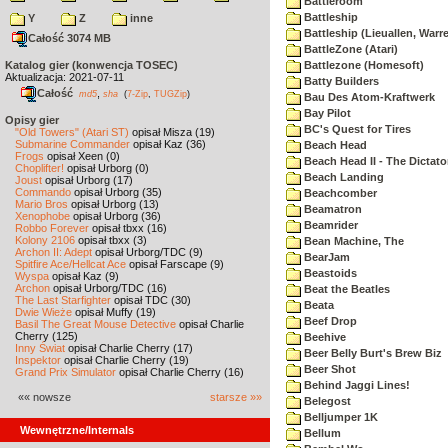
Battleroom
Battleship
Y
Z
inne
Battleship (Lieuallen, Warr
Całość 3074 MB
BattleZone (Atari)
Katalog gier (konwencja TOSEC)
Battlezone (Homesoft)
Aktualizacja: 2021-07-11
Batty Builders
Całość
,
md5
sha
(
7-Zip
,
TUGZip
)
Bau Des Atom-Kraftwerk
Bay Pilot
Opisy gier
BC's Quest for Tires
"Old Towers" (Atari ST)
opisał Misza (19)
Submarine Commander
opisał Kaz (36)
Beach Head
Frogs
opisał Xeen (0)
Beach Head II - The Dictato
Choplifter!
opisał Urborg (0)
Beach Landing
Joust
opisał Urborg (17)
Commando
opisał Urborg (35)
Beachcomber
Mario Bros
opisał Urborg (13)
Beamatron
Xenophobe
opisał Urborg (36)
Beamrider
Robbo Forever
opisał tbxx (16)
Kolony 2106
opisał tbxx (3)
Bean Machine, The
Archon II: Adept
opisał Urborg/TDC (9)
BearJam
Spitfire Ace/Hellcat Ace
opisał Farscape (9)
Beastoids
Wyspa
opisał Kaz (9)
Archon
opisał Urborg/TDC (16)
Beat the Beatles
The Last Starfighter
opisał TDC (30)
Beata
Dwie Wieże
opisał Muffy (19)
Beef Drop
Basil The Great Mouse Detective
opisał Charlie
Cherry (125)
Beehive
Inny Świat
opisał Charlie Cherry (17)
Beer Belly Burt's Brew Biz
Inspektor
opisał Charlie Cherry (19)
Beer Shot
Grand Prix Simulator
opisał Charlie Cherry (16)
Behind Jaggi Lines!
«« nowsze
starsze »»
Belegost
Belljumper 1K
Wewnętrzne/Internals
Bellum