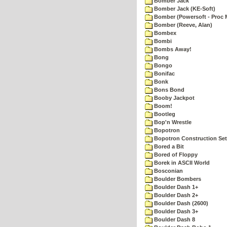
Bomber Jack
Bomber Jack (KE-Soft)
Bomber (Powersoft - Proc 
Bomber (Reeve, Alan)
Bombex
Bombi
Bombs Away!
Bong
Bongo
Bonifac
Bonk
Bons Bond
Booby Jackpot
Boom!
Bootleg
Bop'n Wrestle
Bopotron
Bopotron Construction Set
Bored a Bit
Bored of Floppy
Borek in ASCII World
Bosconian
Boulder Bombers
Boulder Dash 1+
Boulder Dash 2+
Boulder Dash (2600)
Boulder Dash 3+
Boulder Dash 8