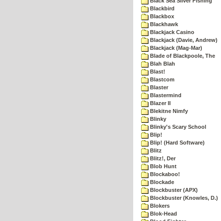
Black Sea Silver Fishing
Blackbird
Blackbox
Blackhawk
Blackjack Casino
Blackjack (Davie, Andrew)
Blackjack (Mag-Mar)
Blade of Blackpoole, The
Blah Blah
Blast!
Blastcom
Blaster
Blastermind
Blazer II
Blekitne Nimfy
Blinky
Blinky's Scary School
Blip!
Blip! (Hard Software)
Blitz
Blitz!, Der
Blob Hunt
Blockaboo!
Blockade
Blockbuster (APX)
Blockbuster (Knowles, D.)
Blokers
Blok-Head