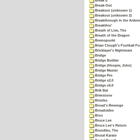
Break It
Break-Out
Breakout (unknown 1)
Breakout (unknown 2)
Breakthrough in the Arden
Breakthru'
Breath of Live, The
Breath of the Dragon
Bremspunkt
Brian Clough's Football Fo
Bricklayer's Nightmare
Bridge
Bridge Builder
Bridge (Hooper, John)
Bridge Master
Bridge Pro
Bridge v2.0
Bridge v5.0
Brik Bat
Brimstone
Bristles
Broad's Revenge
Broadsides
Bros
Bruce Lee
Bruce Lee's Return
Brundles, The
Brutal Karate