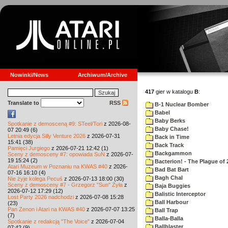
Nowinki/News
Archiwum/Archive
417
gier w katalogu
B
:
Translate to
RSS
B-1 Nuclear Bomber
Babel
Baby Berks
Spotkanie z demosceną #9: STeel/Tori
z 2026-08-
Baby Chase!
07 20:49 (6)
Letnia edycja Silly Venture 2026
z 2026-07-31
Back in Time
15:41 (38)
Back Track
Pamięci Jurgiego
z 2026-07-21 12:42 (1)
Backgammon
Sceny z demosceny #7: opowiada SuN
z 2026-07-
19 15:24 (2)
Bacterion! - The Plague of 
Atari Muzeum w Poznaniu na KWAS #40
z 2026-
Bad Bat Bart
07-16 16:10 (4)
Bagh Chal
Nie żyje kolega Pecuś
z 2026-07-13 18:00 (30)
Sceny z demosceny #7 - Grzegorz "Sun" Żyła
z
Baja Buggies
2026-07-12 17:29 (12)
Balistic Interceptor
Lost Party 2026 nadchodzi
z 2026-07-08 15:28
Ball Harbour
(23)
Pan Zenon i Atari na KWAS #40
z 2026-07-07 13:25
Ball Trap
(7)
Balla-Balla
Spotkanie z redakcją "The Voice"
z 2026-07-04
Ballblaster
07:42 (9)