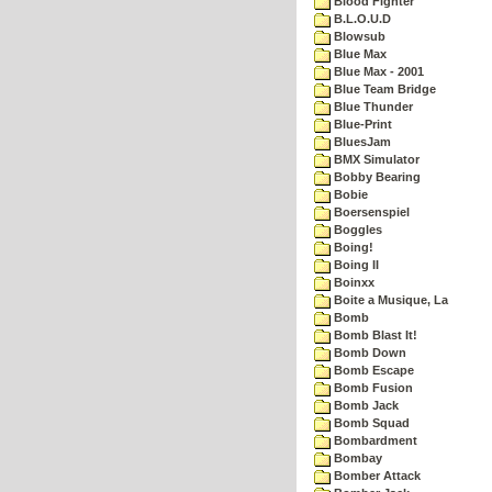
Blood Fighter
B.L.O.U.D
Blowsub
Blue Max
Blue Max - 2001
Blue Team Bridge
Blue Thunder
Blue-Print
BluesJam
BMX Simulator
Bobby Bearing
Bobie
Boersenspiel
Boggles
Boing!
Boing II
Boinxx
Boite a Musique, La
Bomb
Bomb Blast It!
Bomb Down
Bomb Escape
Bomb Fusion
Bomb Jack
Bomb Squad
Bombardment
Bombay
Bomber Attack