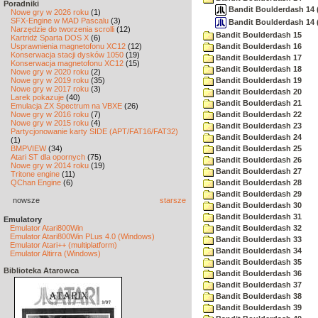
Poradniki
Bandit Boulderdash 14 (
Nowe gry w 2026 roku
(1)
SFX-Engine w MAD Pascalu
(3)
Bandit Boulderdash 14 
Narzędzie do tworzenia scrolli
(12)
Bandit Boulderdash 15
Kartridż Sparta DOS X
(6)
Usprawnienia magnetofonu XC12
(12)
Bandit Boulderdash 16
Konserwacja stacji dysków 1050
(19)
Bandit Boulderdash 17
Konserwacja magnetofonu XC12
(15)
Bandit Boulderdash 18
Nowe gry w 2020 roku
(2)
Nowe gry w 2019 roku
(35)
Bandit Boulderdash 19
Nowe gry w 2017 roku
(3)
Bandit Boulderdash 20
Larek pokazuje
(40)
Bandit Boulderdash 21
Emulacja ZX Spectrum na VBXE
(26)
Nowe gry w 2016 roku
(7)
Bandit Boulderdash 22
Nowe gry w 2015 roku
(4)
Bandit Boulderdash 23
Partycjonowanie karty SIDE (APT/FAT16/FAT32)
Bandit Boulderdash 24
(1)
BMPVIEW
(34)
Bandit Boulderdash 25
Atari ST dla opornych
(75)
Bandit Boulderdash 26
Nowe gry w 2014 roku
(19)
Bandit Boulderdash 27
Tritone engine
(11)
QChan Engine
(6)
Bandit Boulderdash 28
Bandit Boulderdash 29
nowsze
starsze
Bandit Boulderdash 30
Bandit Boulderdash 31
Emulatory
Emulator Atari800Win
Bandit Boulderdash 32
Emulator Atari800Win PLus 4.0 (Windows)
Bandit Boulderdash 33
Emulator Atari++ (multiplatform)
Bandit Boulderdash 34
Emulator Altirra (Windows)
Bandit Boulderdash 35
Biblioteka Atarowca
Bandit Boulderdash 36
Bandit Boulderdash 37
Bandit Boulderdash 38
Bandit Boulderdash 39