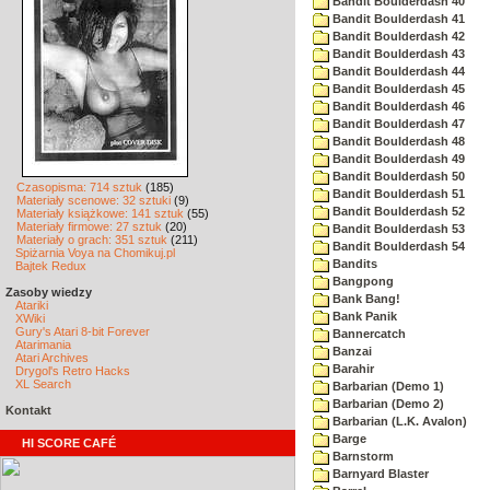
Bandit Boulderdash 40
Bandit Boulderdash 41
Bandit Boulderdash 42
Bandit Boulderdash 43
Bandit Boulderdash 44
Bandit Boulderdash 45
Bandit Boulderdash 46
Bandit Boulderdash 47
Bandit Boulderdash 48
Bandit Boulderdash 49
Bandit Boulderdash 50
Czasopisma: 714 sztuk
(185)
Bandit Boulderdash 51
Materiały scenowe: 32 sztuki
(9)
Bandit Boulderdash 52
Materiały książkowe: 141 sztuk
(55)
Materiały firmowe: 27 sztuk
(20)
Bandit Boulderdash 53
Materiały o grach: 351 sztuk
(211)
Bandit Boulderdash 54
Spiżarnia Voya na Chomikuj.pl
Bandits
Bajtek Redux
Bangpong
Zasoby wiedzy
Bank Bang!
Atariki
Bank Panik
XWiki
Gury's Atari 8-bit Forever
Bannercatch
Atarimania
Banzai
Atari Archives
Barahir
Drygol's Retro Hacks
XL Search
Barbarian (Demo 1)
Barbarian (Demo 2)
Kontakt
Barbarian (L.K. Avalon)
Barge
HI SCORE CAFÉ
Barnstorm
Barnyard Blaster