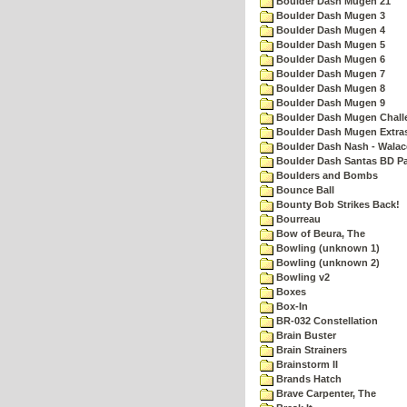
Boulder Dash Mugen 21
Boulder Dash Mugen 3
Boulder Dash Mugen 4
Boulder Dash Mugen 5
Boulder Dash Mugen 6
Boulder Dash Mugen 7
Boulder Dash Mugen 8
Boulder Dash Mugen 9
Boulder Dash Mugen Chall
Boulder Dash Mugen Extra
Boulder Dash Nash - Walac
Boulder Dash Santas BD Pa
Boulders and Bombs
Bounce Ball
Bounty Bob Strikes Back!
Bourreau
Bow of Beura, The
Bowling (unknown 1)
Bowling (unknown 2)
Bowling v2
Boxes
Box-In
BR-032 Constellation
Brain Buster
Brain Strainers
Brainstorm II
Brands Hatch
Brave Carpenter, The