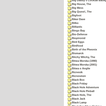
Big Daddy's Cocktail Bac
Big House, The
Big Mess
Big Quest!, The
Bigfoot
Biker Dave
Bilbo
Billiards
Bingo Bay
Bio-Defense
Bioptronid
Bird Eggs
Birdfood
Birth of the Pheonix
Bismarck
Bitchy Witchy, The
Bitwa Morska (1990)
Bitwa Morska (2001)
Bitwa o Anglie
Biznesik
Biznesmen
Black Box
Black Friday
Black Hole Adventure
Black Hole Pinball
Black Hole, The
Black Jack
Black Lamp