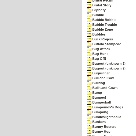
Brutal Recall
Brutal Story
Brylanty
Bubble
Bubble Bobble
Bubble Trouble
Bubble Zone
Bubbles
Buck Rogers
Buffalo Stampede
Bug Attack
Bug Hunt
Bug Off!
Bugout (unknown 1)
Bugout (unknown 2)
Bugrunner
Bull and Cow
Bulldog
Bulls and Cows
Bump
Bumper!
Bumperball
Bumpomov's Dogs
Bumpong
Bundesligatabelle
Bunkers
Bunny Busters
Bunny Hop