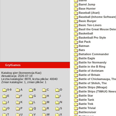
Barrel
Barrel Jump
Base Hunter
Baseball (Atari)
Baseball (Inhome Software
Basic Burger
Basic Ten-Liners
Basil the Great Mouse Dete
Basketball
Basketball Pro Style
Bat Pack
Batman
Bats
Battalion Commander
Battle Eagle
Battle for Normandy
Gry/Games
Battle in the B Ring
Battle of Antietam
Katalog gier (konwencja Kaz)
Battle of Britain
Aktualizacja: 2026-07-19
Liczba katalogów: 8878, liczba plików: 40040
Battle of Chickamauga, Th
Zmian katalogów: 1, zmian plików: 1
Battle of Shiloh, The
Battle Ships (Mirage)
0-9
A
B
C
D
Battle Ships (TWAUG Newsl
Battle Star
E
F
G
H
I
Battle Tank
J
K
L
M
N
Battle Trek
Battle Trivial
O
P
Q
R
S
Battlecruiser
T
U
V
W
X