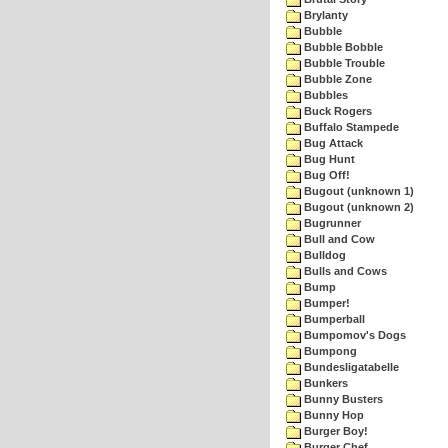
Brylanty
Bubble
Bubble Bobble
Bubble Trouble
Bubble Zone
Bubbles
Buck Rogers
Buffalo Stampede
Bug Attack
Bug Hunt
Bug Off!
Bugout (unknown 1)
Bugout (unknown 2)
Bugrunner
Bull and Cow
Bulldog
Bulls and Cows
Bump
Bumper!
Bumperball
Bumpomov's Dogs
Bumpong
Bundesligatabelle
Bunkers
Bunny Busters
Bunny Hop
Burger Boy!
Burger Chef