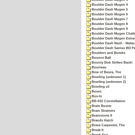
Boulder Dash Mugen 4
Boulder Dash Mugen 5
Boulder Dash Mugen 6
Boulder Dash Mugen 7
Boulder Dash Mugen 8
Boulder Dash Mugen 9
Boulder Dash Mugen Chall
Boulder Dash Mugen Extra
Boulder Dash Nash - Walac
Boulder Dash Santas BD Pa
Boulders and Bombs
Bounce Ball
Bounty Bob Strikes Back!
Bourreau
Bow of Beura, The
Bowling (unknown 1)
Bowling (unknown 2)
Bowling v2
Boxes
Box-In
BR-032 Constellation
Brain Buster
Brain Strainers
Brainstorm II
Brands Hatch
Brave Carpenter, The
Break It
Break-Out