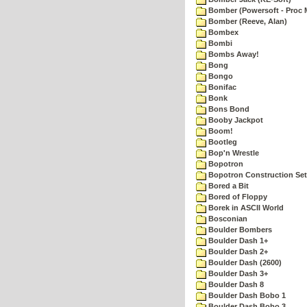
Bomber (Powersoft - Proc 
Bomber (Reeve, Alan)
Bombex
Bombi
Bombs Away!
Bong
Bongo
Bonifac
Bonk
Bons Bond
Booby Jackpot
Boom!
Bootleg
Bop'n Wrestle
Bopotron
Bopotron Construction Set
Bored a Bit
Bored of Floppy
Borek in ASCII World
Bosconian
Boulder Bombers
Boulder Dash 1+
Boulder Dash 2+
Boulder Dash (2600)
Boulder Dash 3+
Boulder Dash 8
Boulder Dash Bobo 1
Boulder Dash Bobo 3