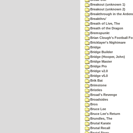
Breakout (unknown 1)
Breakout (unknown 2)
Breakthrough in the Arden
Breakthru'
Breath of Live, The
Breath of the Dragon
Bremspunkt
Brian Clough's Football Fo
Bricklayer's Nightmare
Bridge
Bridge Builder
Bridge (Hooper, John)
Bridge Master
Bridge Pro
Bridge v2.0
Bridge v5.0
Brik Bat
Brimstone
Bristles
Broad's Revenge
Broadsides
Bros
Bruce Lee
Bruce Lee's Return
Brundles, The
Brutal Karate
Brutal Recall
Brutal Story