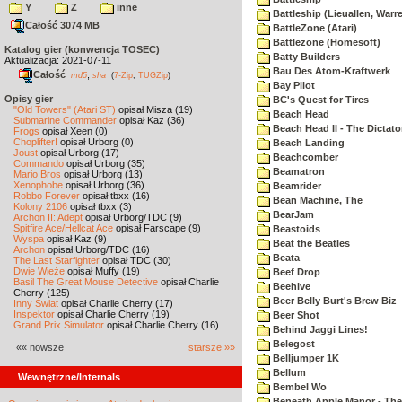
Y
Z
inne
Battleship (Lieuallen, Warr
Całość 3074 MB
BattleZone (Atari)
Battlezone (Homesoft)
Katalog gier (konwencja TOSEC)
Batty Builders
Aktualizacja: 2021-07-11
Bau Des Atom-Kraftwerk
Całość
,
md5
sha
(
7-Zip
,
TUGZip
)
Bay Pilot
Opisy gier
BC's Quest for Tires
"Old Towers" (Atari ST)
opisał Misza (19)
Beach Head
Submarine Commander
opisał Kaz (36)
Beach Head II - The Dictato
Frogs
opisał Xeen (0)
Choplifter!
opisał Urborg (0)
Beach Landing
Joust
opisał Urborg (17)
Beachcomber
Commando
opisał Urborg (35)
Beamatron
Mario Bros
opisał Urborg (13)
Xenophobe
opisał Urborg (36)
Beamrider
Robbo Forever
opisał tbxx (16)
Bean Machine, The
Kolony 2106
opisał tbxx (3)
BearJam
Archon II: Adept
opisał Urborg/TDC (9)
Spitfire Ace/Hellcat Ace
opisał Farscape (9)
Beastoids
Wyspa
opisał Kaz (9)
Beat the Beatles
Archon
opisał Urborg/TDC (16)
Beata
The Last Starfighter
opisał TDC (30)
Dwie Wieże
opisał Muffy (19)
Beef Drop
Basil The Great Mouse Detective
opisał Charlie
Beehive
Cherry (125)
Beer Belly Burt's Brew Biz
Inny Świat
opisał Charlie Cherry (17)
Inspektor
opisał Charlie Cherry (19)
Beer Shot
Grand Prix Simulator
opisał Charlie Cherry (16)
Behind Jaggi Lines!
Belegost
«« nowsze
starsze »»
Belljumper 1K
Bellum
Wewnętrzne/Internals
Bembel Wo
Beneath Apple Manor - The 