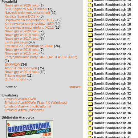
Poradniki
Bandit Boulderdash 14
Nowe gry w 2026 roku
(1)
SFX-Engine w MAD Pascalu
(3)
Bandit Boulderdash 15
Narzędzie do tworzenia scrolli
(12)
Bandit Boulderdash 16
Kartridż Sparta DOS X
(6)
Bandit Boulderdash 17
Usprawnienia magnetofonu XC12
(12)
Konserwacja stacji dysków 1050
(19)
Bandit Boulderdash 18
Konserwacja magnetofonu XC12
(15)
Bandit Boulderdash 19
Nowe gry w 2020 roku
(2)
Bandit Boulderdash 20
Nowe gry w 2019 roku
(35)
Nowe gry w 2017 roku
(3)
Bandit Boulderdash 21
Larek pokazuje
(40)
Bandit Boulderdash 22
Emulacja ZX Spectrum na VBXE
(26)
Bandit Boulderdash 23
Nowe gry w 2016 roku
(7)
Nowe gry w 2015 roku
(4)
Bandit Boulderdash 24
Partycjonowanie karty SIDE (APT/FAT16/FAT32)
Bandit Boulderdash 25
(1)
Bandit Boulderdash 26
BMPVIEW
(34)
Atari ST dla opornych
(75)
Bandit Boulderdash 27
Nowe gry w 2014 roku
(19)
Bandit Boulderdash 28
Tritone engine
(11)
Bandit Boulderdash 29
QChan Engine
(6)
Bandit Boulderdash 30
nowsze
starsze
Bandit Boulderdash 31
Bandit Boulderdash 32
Emulatory
Bandit Boulderdash 33
Emulator Atari800Win
Emulator Atari800Win PLus 4.0 (Windows)
Bandit Boulderdash 34
Emulator Atari++ (multiplatform)
Bandit Boulderdash 35
Emulator Altirra (Windows)
Bandit Boulderdash 36
Biblioteka Atarowca
Bandit Boulderdash 37
Bandit Boulderdash 38
Bandit Boulderdash 39
Bandit Boulderdash 40
Bandit Boulderdash 41