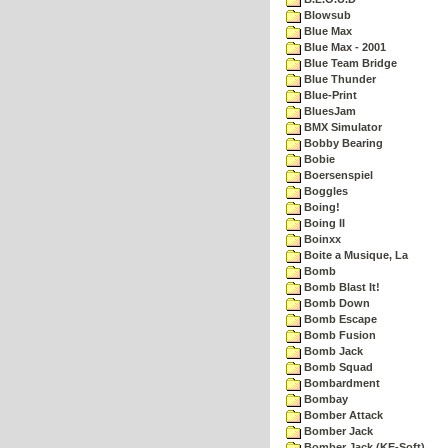
Blowsub
Blue Max
Blue Max - 2001
Blue Team Bridge
Blue Thunder
Blue-Print
BluesJam
BMX Simulator
Bobby Bearing
Bobie
Boersenspiel
Boggles
Boing!
Boing II
Boinxx
Boite a Musique, La
Bomb
Bomb Blast It!
Bomb Down
Bomb Escape
Bomb Fusion
Bomb Jack
Bomb Squad
Bombardment
Bombay
Bomber Attack
Bomber Jack
Bomber Jack (KE-Soft)