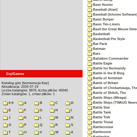
Base Hunter
Baseball (Atari)
Baseball (Inhome Software
Basic Burger
Basic Ten-Liners
Basil the Great Mouse Dete
Basketball
Basketball Pro Style
Bat Pack
Batman
Bats
Battalion Commander
Battle Eagle
Battle for Normandy
Battle in the B Ring
Gry/Games
Battle of Antietam
Katalog gier (konwencja Kaz)
Battle of Britain
Aktualizacja: 2026-07-19
Battle of Chickamauga, Th
Liczba katalogów: 8878, liczba plików: 40040
Battle of Shiloh, The
Zmian katalogów: 1, zmian plików: 1
Battle Ships (Mirage)
Battle Ships (TWAUG Newsl
0-9
A
B
C
D
Battle Star
E
F
G
H
I
Battle Tank
Battle Trek
J
K
L
M
N
Battle Trivial
O
P
Q
R
S
Battlecruiser
Battleroom
T
U
V
W
X
Battleship