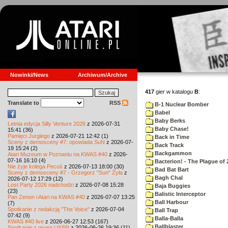
Nowinki/News
Archiwum/Archive
417
gier w katalogu
B
:
Translate to
RSS
B-1 Nuclear Bomber
Babel
Baby Berks
Letnia edycja Silly Venture 2026
z 2026-07-31
Baby Chase!
15:41 (36)
Pamięci Jurgiego
z 2026-07-21 12:42 (1)
Back in Time
Sceny z demosceny #7: opowiada SuN
z 2026-07-
Back Track
19 15:24 (2)
Backgammon
Atari Muzeum w Poznaniu na KWAS #40
z 2026-
07-16 16:10 (4)
Bacterion! - The Plague of 
Nie żyje kolega Pecuś
z 2026-07-13 18:00 (30)
Bad Bat Bart
Sceny z demosceny #7 - Grzegorz "Sun" Żyła
z
Bagh Chal
2026-07-12 17:29 (12)
Lost Party 2026 nadchodzi
z 2026-07-08 15:28
Baja Buggies
(23)
Balistic Interceptor
Pan Zenon i Atari na KWAS #40
z 2026-07-07 13:25
Ball Harbour
(7)
Spotkanie z redakcją "The Voice"
z 2026-07-04
Ball Trap
07:42 (9)
Balla-Balla
KWAS #40 live
z 2026-06-27 12:53 (167)
Ballblaster
Spotkanie z grupą USSR
z 2026-06-26 19:36 (11)