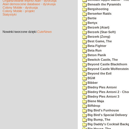
Organizowanie imprez Atari - dyskusja
Atari demoscene database - dyskusja
Beneath the Pyramids
Colony Mobile - dyskusja
Bergshooting
Colony Mobile - projekt
Berserker Raids
Statystyki
Bertie
Bertyx
Berzerk (Atari)
Nowinki
tworzone dzięki
CuteNews
Berzerk (Star-Soft)
Berzerk (Zong)
Best Game, The
Beta Fighter
Beta Run
Beton Panik
Bewitch Castle, The
Beyond Castle Blackthorn
Beyond Castle Wolfenstein
Beyond the Evil
BGM
Bibber
Biedny Pies Antoni
Biedny Pies Antoni 2 - Cho
Biedny Pies Antoni 3
Biene Maja
Biffdrop
Big Bird's Funhouse
Big Bird's Special Delivery
Big Bump, The
Big Daddy's Cocktail Bac
Big House, The