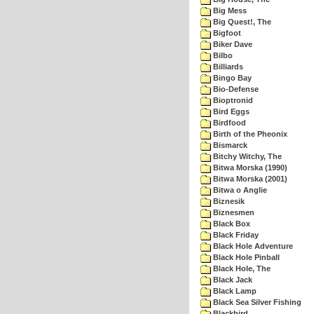
Big Mess
Big Quest!, The
Bigfoot
Biker Dave
Bilbo
Billiards
Bingo Bay
Bio-Defense
Bioptronid
Bird Eggs
Birdfood
Birth of the Pheonix
Bismarck
Bitchy Witchy, The
Bitwa Morska (1990)
Bitwa Morska (2001)
Bitwa o Anglie
Biznesik
Biznesmen
Black Box
Black Friday
Black Hole Adventure
Black Hole Pinball
Black Hole, The
Black Jack
Black Lamp
Black Sea Silver Fishing
Blackbird