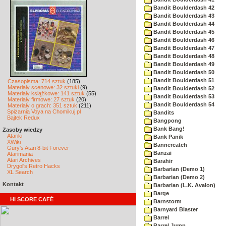
Bandit Boulderdash 42
Bandit Boulderdash 43
Bandit Boulderdash 44
Bandit Boulderdash 45
Bandit Boulderdash 46
Bandit Boulderdash 47
Bandit Boulderdash 48
Bandit Boulderdash 49
Bandit Boulderdash 50
Bandit Boulderdash 51
Czasopisma: 714 sztuk
(185)
Materiały scenowe: 32 sztuki
(9)
Bandit Boulderdash 52
Materiały książkowe: 141 sztuk
(55)
Bandit Boulderdash 53
Materiały firmowe: 27 sztuk
(20)
Bandit Boulderdash 54
Materiały o grach: 351 sztuk
(211)
Spiżarnia Voya na Chomikuj.pl
Bandits
Bajtek Redux
Bangpong
Bank Bang!
Zasoby wiedzy
Atariki
Bank Panik
XWiki
Bannercatch
Gury's Atari 8-bit Forever
Banzai
Atarimania
Atari Archives
Barahir
Drygol's Retro Hacks
Barbarian (Demo 1)
XL Search
Barbarian (Demo 2)
Kontakt
Barbarian (L.K. Avalon)
Barge
HI SCORE CAFÉ
Barnstorm
Barnyard Blaster
Barrel
Barrel Jump