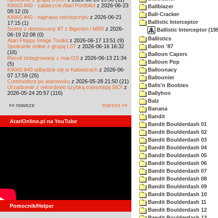
KWAS #40 - zabierzcie Atari Portfolio!
z 2026-06-23
Ballblazer
08:12 (0)
Ball-Cracker
KWAS #40 - naprawa retrosprzętu
z 2026-06-21
Ballistic Interceptor
17:15 (1)
Sceny z demosceny #7 z Bigerem i MBR
z 2026-
Ballistic Interceptor (1
06-19 22:08 (0)
Ballistics
Atari Floppy Image Toolkit
z 2026-06-17 13:51 (9)
Spotkanie online z grupą LST
z 2026-06-16 16:32
Ballon '87
(16)
Balloon Capers
Recoil zintegrowany z macOS
z 2026-06-13 21:34
Balloon Pop
(5)
KWAS #40 odbędzie się w Katowicach
z 2026-06-
Balloonacy
07 17:59 (25)
Balloonier
Commodore po atarowsku
z 2026-05-28 21:50 (21)
Balls'n Boobies
Urządzenie z rekordowo szybką transmisją SIO!
z
2026-05-24 20:57 (116)
Ballyhoo
Balz
«« nowsze
starsze »»
Banana
Bandit
AtariOnline.pl na YouTube
Bandit Boulderdash 01
Bandit Boulderdash 02
Bandit Boulderdash 03
Bandit Boulderdash 04
Bandit Boulderdash 05
Bandit Boulderdash 06
Bandit Boulderdash 07
Bandit Boulderdash 08
Bandit Boulderdash 09
Bandit Boulderdash 10
Bandit Boulderdash 11
Pomocnik/Helper
Bandit Boulderdash 12
Bandit Boulderdash 13