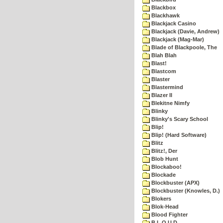
Blackbox
Blackhawk
Blackjack Casino
Blackjack (Davie, Andrew)
Blackjack (Mag-Mar)
Blade of Blackpoole, The
Blah Blah
Blast!
Blastcom
Blaster
Blastermind
Blazer II
Blekitne Nimfy
Blinky
Blinky's Scary School
Blip!
Blip! (Hard Software)
Blitz
Blitz!, Der
Blob Hunt
Blockaboo!
Blockade
Blockbuster (APX)
Blockbuster (Knowles, D.)
Blokers
Blok-Head
Blood Fighter
B.L.O.U.D