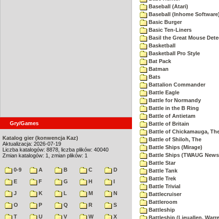
Baseball (Atari)
Baseball (Inhome Software
Basic Burger
Basic Ten-Liners
Basil the Great Mouse Dete
Basketball
Basketball Pro Style
Bat Pack
Batman
Bats
Battalion Commander
Battle Eagle
Battle for Normandy
Battle in the B Ring
Battle of Antietam
Gry/Games
Battle of Britain
Battle of Chickamauga, Th
Katalog gier (konwencja Kaz)
Battle of Shiloh, The
Aktualizacja: 2026-07-19
Battle Ships (Mirage)
Liczba katalogów: 8878, liczba plików: 40040
Battle Ships (TWAUG Newsl
Zmian katalogów: 1, zmian plików: 1
Battle Star
0-9
A
B
C
D
Battle Tank
Battle Trek
E
F
G
H
I
Battle Trivial
J
K
L
M
N
Battlecruiser
Battleroom
O
P
Q
R
S
Battleship
T
U
V
W
X
Battleship (Lieuallen, Warr