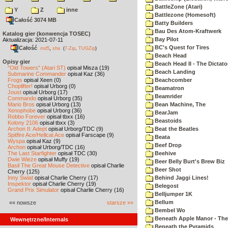
BattleZone (Atari)
Y
Z
inne
Battlezone (Homesoft)
Całość 3074 MB
Batty Builders
Bau Des Atom-Kraftwerk
Katalog gier (konwencja TOSEC)
Bay Pilot
Aktualizacja: 2021-07-11
BC's Quest for Tires
Całość
,
md5
sha
(
7-Zip
,
TUGZip
)
Beach Head
Opisy gier
Beach Head II - The Dictato
"Old Towers" (Atari ST)
opisał Misza (19)
Beach Landing
Submarine Commander
opisał Kaz (36)
Frogs
opisał Xeen (0)
Beachcomber
Choplifter!
opisał Urborg (0)
Beamatron
Joust
opisał Urborg (17)
Beamrider
Commando
opisał Urborg (35)
Mario Bros
opisał Urborg (13)
Bean Machine, The
Xenophobe
opisał Urborg (36)
BearJam
Robbo Forever
opisał tbxx (16)
Beastoids
Kolony 2106
opisał tbxx (3)
Archon II: Adept
opisał Urborg/TDC (9)
Beat the Beatles
Spitfire Ace/Hellcat Ace
opisał Farscape (9)
Beata
Wyspa
opisał Kaz (9)
Beef Drop
Archon
opisał Urborg/TDC (16)
The Last Starfighter
opisał TDC (30)
Beehive
Dwie Wieże
opisał Muffy (19)
Beer Belly Burt's Brew Biz
Basil The Great Mouse Detective
opisał Charlie
Beer Shot
Cherry (125)
Inny Świat
opisał Charlie Cherry (17)
Behind Jaggi Lines!
Inspektor
opisał Charlie Cherry (19)
Belegost
Grand Prix Simulator
opisał Charlie Cherry (16)
Belljumper 1K
Bellum
«« nowsze
starsze »»
Bembel Wo
Beneath Apple Manor - The 
Wewnętrzne/Internals
Beneath the Pyramids