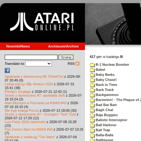
Nowinki/News
Archiwum/Archive
417
gier w katalogu
B
:
Translate to
RSS
B-1 Nuclear Bomber
Babel
Baby Berks
Spotkanie z demosceną #9: STeel/Tori
z 2026-08-
Baby Chase!
07 20:49 (0)
Letnia edycja Silly Venture 2026
z 2026-07-31
Back in Time
15:41 (38)
Back Track
Pamięci Jurgiego
z 2026-07-21 12:42 (1)
Backgammon
Sceny z demosceny #7: opowiada SuN
z 2026-07-
19 15:24 (2)
Bacterion! - The Plague of 
Atari Muzeum w Poznaniu na KWAS #40
z 2026-
Bad Bat Bart
07-16 16:10 (4)
Bagh Chal
Nie żyje kolega Pecuś
z 2026-07-13 18:00 (30)
Sceny z demosceny #7 - Grzegorz "Sun" Żyła
z
Baja Buggies
2026-07-12 17:29 (12)
Balistic Interceptor
Lost Party 2026 nadchodzi
z 2026-07-08 15:28
Ball Harbour
(23)
Pan Zenon i Atari na KWAS #40
z 2026-07-07 13:25
Ball Trap
(7)
Balla-Balla
Spotkanie z redakcją "The Voice"
z 2026-07-04
Ballblaster
07:42 (9)