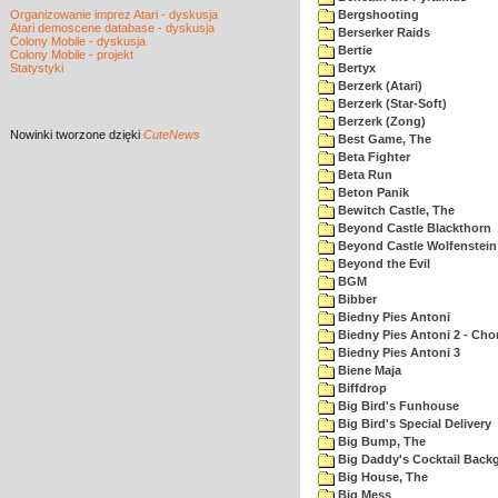
Organizowanie imprez Atari - dyskusja
Bergshooting
Atari demoscene database - dyskusja
Berserker Raids
Colony Mobile - dyskusja
Bertie
Colony Mobile - projekt
Statystyki
Bertyx
Berzerk (Atari)
Berzerk (Star-Soft)
Berzerk (Zong)
Nowinki
tworzone dzięki
CuteNews
Best Game, The
Beta Fighter
Beta Run
Beton Panik
Bewitch Castle, The
Beyond Castle Blackthorn
Beyond Castle Wolfenstein
Beyond the Evil
BGM
Bibber
Biedny Pies Antoni
Biedny Pies Antoni 2 - Cho
Biedny Pies Antoni 3
Biene Maja
Biffdrop
Big Bird's Funhouse
Big Bird's Special Delivery
Big Bump, The
Big Daddy's Cocktail Bac
Big House, The
Big Mess