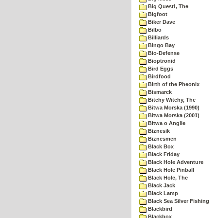
Big Quest!, The
Bigfoot
Biker Dave
Bilbo
Billiards
Bingo Bay
Bio-Defense
Bioptronid
Bird Eggs
Birdfood
Birth of the Pheonix
Bismarck
Bitchy Witchy, The
Bitwa Morska (1990)
Bitwa Morska (2001)
Bitwa o Anglie
Biznesik
Biznesmen
Black Box
Black Friday
Black Hole Adventure
Black Hole Pinball
Black Hole, The
Black Jack
Black Lamp
Black Sea Silver Fishing
Blackbird
Blackbox