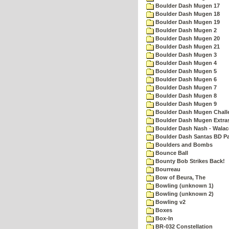
Boulder Dash Mugen 17
Boulder Dash Mugen 18
Boulder Dash Mugen 19
Boulder Dash Mugen 2
Boulder Dash Mugen 20
Boulder Dash Mugen 21
Boulder Dash Mugen 3
Boulder Dash Mugen 4
Boulder Dash Mugen 5
Boulder Dash Mugen 6
Boulder Dash Mugen 7
Boulder Dash Mugen 8
Boulder Dash Mugen 9
Boulder Dash Mugen Chall
Boulder Dash Mugen Extra
Boulder Dash Nash - Walac
Boulder Dash Santas BD Pa
Boulders and Bombs
Bounce Ball
Bounty Bob Strikes Back!
Bourreau
Bow of Beura, The
Bowling (unknown 1)
Bowling (unknown 2)
Bowling v2
Boxes
Box-In
BR-032 Constellation