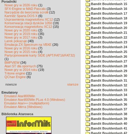
Poradniki
Bandit Boulderdash 15
Nowe gry w 2026 roku
(1)
SFX-Engine w MAD Pascalu
(3)
Bandit Boulderdash 16
Narzędzie do tworzenia scrolli
(12)
Bandit Boulderdash 17
Kartridż Sparta DOS X
(6)
Bandit Boulderdash 18
Usprawnienia magnetofonu XC12
(12)
Konserwacja stacji dysków 1050
(19)
Bandit Boulderdash 19
Konserwacja magnetofonu XC12
(15)
Bandit Boulderdash 20
Nowe gry w 2020 roku
(2)
Bandit Boulderdash 21
Nowe gry w 2019 roku
(35)
Nowe gry w 2017 roku
(3)
Bandit Boulderdash 22
Larek pokazuje
(40)
Bandit Boulderdash 23
Emulacja ZX Spectrum na VBXE
(26)
Bandit Boulderdash 24
Nowe gry w 2016 roku
(7)
Nowe gry w 2015 roku
(4)
Bandit Boulderdash 25
Partycjonowanie karty SIDE (APT/FAT16/FAT32)
Bandit Boulderdash 26
(1)
Bandit Boulderdash 27
BMPVIEW
(34)
Atari ST dla opornych
(75)
Bandit Boulderdash 28
Nowe gry w 2014 roku
(19)
Bandit Boulderdash 29
Tritone engine
(11)
Bandit Boulderdash 30
QChan Engine
(6)
Bandit Boulderdash 31
nowsze
starsze
Bandit Boulderdash 32
Bandit Boulderdash 33
Emulatory
Bandit Boulderdash 34
Emulator Atari800Win
Emulator Atari800Win PLus 4.0 (Windows)
Bandit Boulderdash 35
Emulator Atari++ (multiplatform)
Bandit Boulderdash 36
Emulator Altirra (Windows)
Bandit Boulderdash 37
Biblioteka Atarowca
Bandit Boulderdash 38
Bandit Boulderdash 39
Bandit Boulderdash 40
Bandit Boulderdash 41
Bandit Boulderdash 42