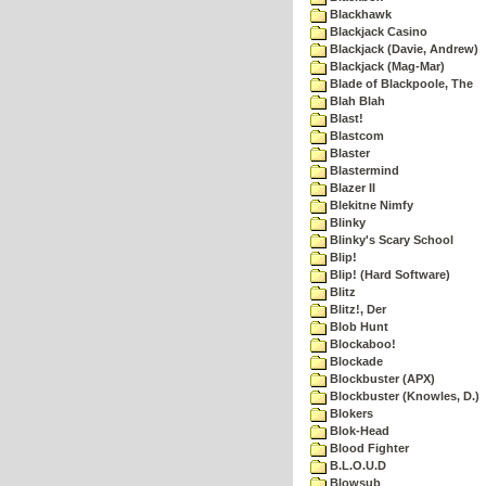
Blackhawk
Blackjack Casino
Blackjack (Davie, Andrew)
Blackjack (Mag-Mar)
Blade of Blackpoole, The
Blah Blah
Blast!
Blastcom
Blaster
Blastermind
Blazer II
Blekitne Nimfy
Blinky
Blinky's Scary School
Blip!
Blip! (Hard Software)
Blitz
Blitz!, Der
Blob Hunt
Blockaboo!
Blockade
Blockbuster (APX)
Blockbuster (Knowles, D.)
Blokers
Blok-Head
Blood Fighter
B.L.O.U.D
Blowsub