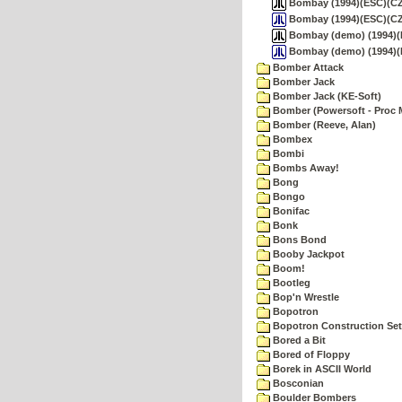
Bombay (1994)(ESC)(CZ)(
Bombay (1994)(ESC)(CZ
Bombay (demo) (1994)(ES
Bombay (demo) (1994)(ES
Bomber Attack
Bomber Jack
Bomber Jack (KE-Soft)
Bomber (Powersoft - Proc 
Bomber (Reeve, Alan)
Bombex
Bombi
Bombs Away!
Bong
Bongo
Bonifac
Bonk
Bons Bond
Booby Jackpot
Boom!
Bootleg
Bop'n Wrestle
Bopotron
Bopotron Construction Set
Bored a Bit
Bored of Floppy
Borek in ASCII World
Bosconian
Boulder Bombers