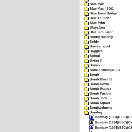
Blue Max
Blue Max - 2001
Blue Team Bridge
Blue Thunder
Blue-Print
BluesJam
BMX Simulator
Bobby Bearing
Bobie
Boersenspiel
Boggles
Boing!
Boing II
Boinxx
Boite a Musique, La
Bomb
Bomb Blast It!
Bomb Down
Bomb Escape
Bomb Fusion
Bomb Jack
Bomb Squad
Bombardment
Bombay
Bombay (1994)(ESC)(CZ)
Bombay (1994)(ESC)(CZ)
Bombay (1994)(ESC)(CZ)