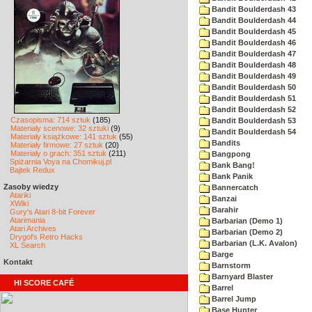
Bandit Boulderdash 43
Bandit Boulderdash 44
Bandit Boulderdash 45
Bandit Boulderdash 46
Bandit Boulderdash 47
Bandit Boulderdash 48
Bandit Boulderdash 49
Bandit Boulderdash 50
Bandit Boulderdash 51
Bandit Boulderdash 52
Czasopisma: 714 sztuk
(185)
Bandit Boulderdash 53
Materiały scenowe: 32 sztuki
(9)
Bandit Boulderdash 54
Materiały książkowe: 141 sztuk
(55)
Bandits
Materiały firmowe: 27 sztuk
(20)
Materiały o grach: 351 sztuk
(211)
Bangpong
Spiżarnia Voya na Chomikuj.pl
Bank Bang!
Bajtek Redux
Bank Panik
Zasoby wiedzy
Bannercatch
Atariki
Banzai
XWiki
Barahir
Gury's Atari 8-bit Forever
Atarimania
Barbarian (Demo 1)
Atari Archives
Barbarian (Demo 2)
Drygol's Retro Hacks
Barbarian (L.K. Avalon)
XL Search
Barge
Kontakt
Barnstorm
Barnyard Blaster
HI SCORE CAFÉ
Barrel
Barrel Jump
Base Hunter