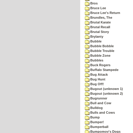
Bros
Bruce Lee
Bruce Lee's Return
Brundles, The
Brutal Karate
Brutal Recall
Brutal Story
Brylanty
Bubble
Bubble Bobble
Bubble Trouble
Bubble Zone
Bubbles
Buck Rogers
Buffalo Stampede
Bug Attack
Bug Hunt
Bug Off!
Bugout (unknown 1)
Bugout (unknown 2)
Bugrunner
Bull and Cow
Bulldog
Bulls and Cows
Bump
Bumper!
Bumperball
Bumpomov's Dogs