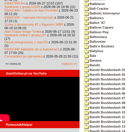
KWAS #40 live
z 2026-06-27 12:53 (167)
Ballblazer
Spotkanie z grupą USSR
z 2026-06-26 19:36 (11)
Ball-Cracker
KWAS #40 - zabierzcie Atari Portfolio!
z 2026-06-23
Ballistic Interceptor
08:12 (0)
KWAS #40 - naprawa retrosprzętu
z 2026-06-21
Ballistics
17:15 (1)
Ballon '87
Sceny z demosceny #7 z Bigerem i MBR
z 2026-
Balloon Capers
06-19 22:08 (0)
Atari Floppy Image Toolkit
z 2026-06-17 13:51 (9)
Balloon Pop
Spotkanie online z grupą LST
z 2026-06-16 16:32
Balloonacy
(17)
Balloonier
Recoil zintegrowany z macOS
z 2026-06-13 21:34
(5)
Balls'n Boobies
KWAS #40 odbędzie się w Katowicach
z 2026-06-
Ballyhoo
07 17:59 (25)
Balz
Commodore po atarowsku
z 2026-05-28 21:50 (21)
Banana
«« nowsze
starsze »»
Bandit
Bandit Boulderdash 01
AtariOnline.pl na YouTube
Bandit Boulderdash 02
Bandit Boulderdash 03
Bandit Boulderdash 04
Bandit Boulderdash 05
Bandit Boulderdash 06
Bandit Boulderdash 07
Bandit Boulderdash 08
Bandit Boulderdash 09
Bandit Boulderdash 10
Bandit Boulderdash 11
Bandit Boulderdash 12
Pomocnik/Helper
Bandit Boulderdash 13
Bandit Boulderdash 14