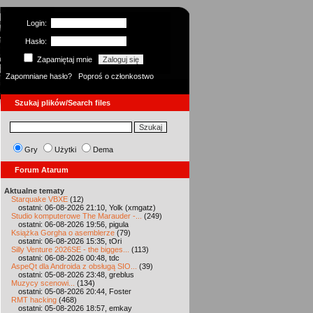
Login:
Hasło:
Zapamiętaj mnie
Zapomniane hasło?
Poproś o członkostwo
Szukaj plików/Search files
Gry
Użytki
Dema
Forum Atarum
Aktualne tematy
Starquake VBXE
(12)
ostatni: 06-08-2026 21:10, Yolk (xmgatz)
Studio komputerowe The Marauder -...
(249)
ostatni: 06-08-2026 19:56, pigula
Książka Gorgha o asemblerze
(79)
ostatni: 06-08-2026 15:35, tOri
Silly Venture 2026SE - the bigges...
(113)
ostatni: 06-08-2026 00:48, tdc
AspeQt dla Androida z obsługą SIO...
(39)
ostatni: 05-08-2026 23:48, greblus
Muzycy scenowi...
(134)
ostatni: 05-08-2026 20:44, Foster
RMT hacking
(468)
ostatni: 05-08-2026 18:57, emkay