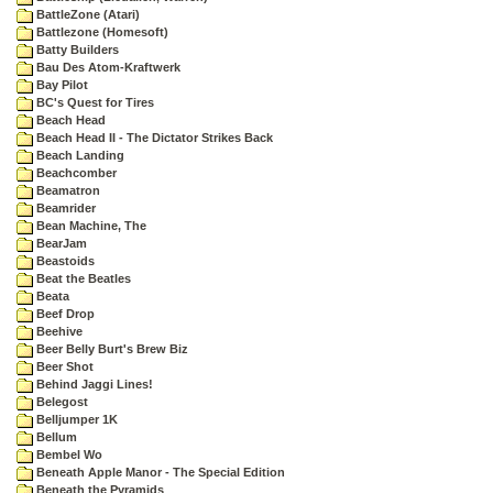
BattleZone (Atari)
Battlezone (Homesoft)
Batty Builders
Bau Des Atom-Kraftwerk
Bay Pilot
BC's Quest for Tires
Beach Head
Beach Head II - The Dictator Strikes Back
Beach Landing
Beachcomber
Beamatron
Beamrider
Bean Machine, The
BearJam
Beastoids
Beat the Beatles
Beata
Beef Drop
Beehive
Beer Belly Burt's Brew Biz
Beer Shot
Behind Jaggi Lines!
Belegost
Belljumper 1K
Bellum
Bembel Wo
Beneath Apple Manor - The Special Edition
Beneath the Pyramids