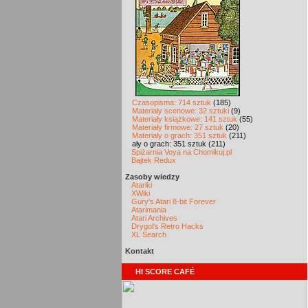
Czasopisma: 714 sztuk
(185)
Materiały scenowe: 32 sztuki
(9)
Materiały książkowe: 141 sztuk
(55)
Materiały firmowe: 27 sztuk
(20)
Materiały o grach: 351 sztuk
(211)
ały o grach: 351 sztuk (211)
Spiżarnia Voya na Chomikuj.pl
Bajtek Redux
Zasoby wiedzy
Atariki
XWiki
Gury's Atari 8-bit Forever
Atarimania
Atari Archives
Drygol's Retro Hacks
XL Search
Kontakt
HI SCORE CAFÉ