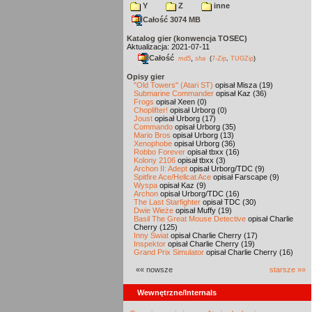
Y
Z
inne
Całość 3074 MB
Katalog gier (konwencja TOSEC)
Aktualizacja: 2021-07-11
Całość
,
md5
sha
(
7-Zip
,
TUGZip
)
Opisy gier
"Old Towers" (Atari ST)
opisał Misza (19)
Submarine Commander
opisał Kaz (36)
Frogs
opisał Xeen (0)
Choplifter!
opisał Urborg (0)
Joust
opisał Urborg (17)
Commando
opisał Urborg (35)
Mario Bros
opisał Urborg (13)
Xenophobe
opisał Urborg (36)
Robbo Forever
opisał tbxx (16)
Kolony 2106
opisał tbxx (3)
Archon II: Adept
opisał Urborg/TDC (9)
Spitfire Ace/Hellcat Ace
opisał Farscape (9)
Wyspa
opisał Kaz (9)
Archon
opisał Urborg/TDC (16)
The Last Starfighter
opisał TDC (30)
Dwie Wieże
opisał Muffy (19)
Basil The Great Mouse Detective
opisał Charlie
Cherry (125)
Inny Świat
opisał Charlie Cherry (17)
Inspektor
opisał Charlie Cherry (19)
Grand Prix Simulator
opisał Charlie Cherry (16)
«« nowsze
starsze »»
Wewnętrzne/Internals