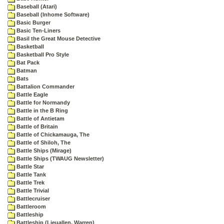
Baseball (Atari)
Baseball (Inhome Software)
Basic Burger
Basic Ten-Liners
Basil the Great Mouse Detective
Basketball
Basketball Pro Style
Bat Pack
Batman
Bats
Battalion Commander
Battle Eagle
Battle for Normandy
Battle in the B Ring
Battle of Antietam
Battle of Britain
Battle of Chickamauga, The
Battle of Shiloh, The
Battle Ships (Mirage)
Battle Ships (TWAUG Newsletter)
Battle Star
Battle Tank
Battle Trek
Battle Trivial
Battlecruiser
Battleroom
Battleship
Battleship (Lieuallen, Warren)