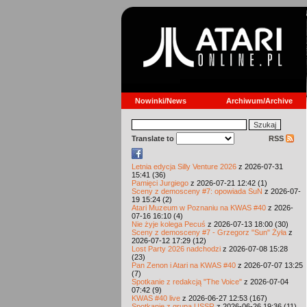
Nowinki/News
Archiwum/Archive
Translate to
RSS
Letnia edycja Silly Venture 2026
z 2026-07-31
15:41 (36)
Pamięci Jurgiego
z 2026-07-21 12:42 (1)
Sceny z demosceny #7: opowiada SuN
z 2026-07-
19 15:24 (2)
Atari Muzeum w Poznaniu na KWAS #40
z 2026-
07-16 16:10 (4)
Nie żyje kolega Pecuś
z 2026-07-13 18:00 (30)
Sceny z demosceny #7 - Grzegorz "Sun" Żyła
z
2026-07-12 17:29 (12)
Lost Party 2026 nadchodzi
z 2026-07-08 15:28
(23)
Pan Zenon i Atari na KWAS #40
z 2026-07-07 13:25
(7)
Spotkanie z redakcją "The Voice"
z 2026-07-04
07:42 (9)
KWAS #40 live
z 2026-06-27 12:53 (167)
Spotkanie z grupą USSR
z 2026-06-26 19:36 (11)