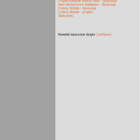
Organizowanie imprez Atari - dyskusja
Atari demoscene database - dyskusja
Colony Mobile - dyskusja
Colony Mobile - projekt
Statystyki
Nowinki
tworzone dzięki
CuteNews