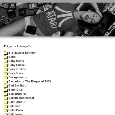
417
gier w katalogu
B
:
B-1 Nuclear Bomber
Babel
Baby Berks
Baby Chase!
Back in Time
Back Track
Backgammon
Bacterion! - The Plague of 2369
Bad Bat Bart
Bagh Chal
Baja Buggies
Balistic Interceptor
Ball Harbour
Ball Trap
Balla-Balla
Ballblaster