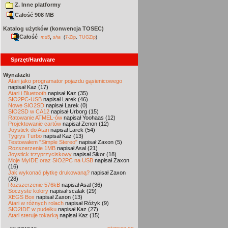
Z. Inne platformy
Całość 908 MB
Katalog użytków (konwencja TOSEC)
Całość
,
md5
sha
(
7-Zip
,
TUGZip
)
Sprzęt/Hardware
Wynalazki
Atari jako programator pojazdu gąsienicowego
napisał Kaz (17)
Atari i Bluetooth
napisał Kaz (35)
SIO2PC-USB
napisał Larek (46)
Nowe SIO2SD
napisał Larek (0)
SIO2SD w CA12
napisał Urborg (15)
Ratowanie ATMEL-ów
napisał Yoohaas (12)
Projektowanie cartów
napisał Zenon (12)
Joystick do Atari
napisał Larek (54)
Tygrys Turbo
napisał Kaz (13)
Testowałem "Simple Stereo"
napisał Zaxon (5)
Rozszerzenie 1MB
napisał Asal (21)
Joystick trzyprzyciskowy
napisał Sikor (18)
Moje MyIDE oraz SIO2PC na USB
napisał Zaxon
(16)
Jak wykonać płytkę drukowaną?
napisał Zaxon
(28)
Rozszerzenie 576kB
napisał Asal (36)
Soczyste kolory
napisał scalak (29)
XEGS Box
napisał Zaxon (13)
Atari w różnych rolach
napisał Różyk (9)
SIO2IDE w pudełku
napisał Kaz (27)
Atari steruje tokarką
napisał Kaz (15)