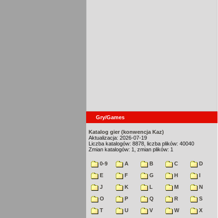
Gry/Games
Katalog gier (konwencja Kaz)
Aktualizacja: 2026-07-19
Liczba katalogów: 8878, liczba plików: 40040
Zmian katalogów: 1, zmian plików: 1
0-9
A
B
C
D
E
F
G
H
I
J
K
L
M
N
O
P
Q
R
S
T
U
V
W
X