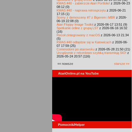
KWAS #40 - zabierzcie Atari Portfolio!
z 2026-06-23
08:12 (0)
KWAS #40 - naprawa retrosprzętu
z 2026-06-21
17:15 (1)
Sceny z demosceny #7 z Bigerem i MBR
z 2026-
06-19 22:08 (0)
Atari Floppy Image Toolkit
z 2026-06-17 13:51 (9)
Spotkanie online z grupą LST
z 2026-06-16 16:32
(16)
Recoil zintegrowany z macOS
z 2026-06-13 21:34
(5)
KWAS #40 odbędzie się w Katowicach
z 2026-06-
07 17:59 (25)
Commodore po atarowsku
z 2026-05-28 21:50 (21)
Urządzenie z rekordowo szybką transmisją SIO!
z
2026-05-24 20:57 (116)
«« nowsze
starsze »»
AtariOnline.pl na YouTube
Pomocnik/Helper