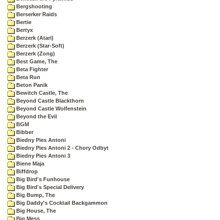
Bergshooting
Berserker Raids
Bertie
Bertyx
Berzerk (Atari)
Berzerk (Star-Soft)
Berzerk (Zong)
Best Game, The
Beta Fighter
Beta Run
Beton Panik
Bewitch Castle, The
Beyond Castle Blackthorn
Beyond Castle Wolfenstein
Beyond the Evil
BGM
Bibber
Biedny Pies Antoni
Biedny Pies Antoni 2 - Chory Odbyt
Biedny Pies Antoni 3
Biene Maja
Biffdrop
Big Bird's Funhouse
Big Bird's Special Delivery
Big Bump, The
Big Daddy's Cocktail Backgammon
Big House, The
Big Mess