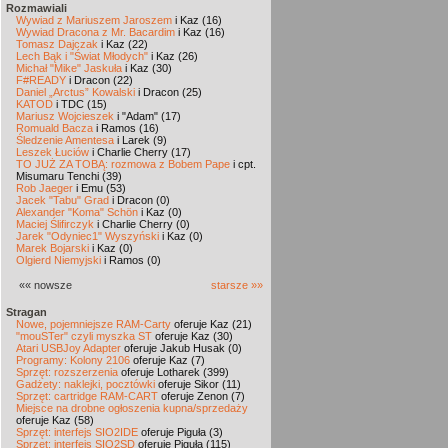
Rozmawiali
Wywiad z Mariuszem Jaroszem
i Kaz (16)
Wywiad Dracona z Mr. Bacardim
i Kaz (16)
Tomasz Dajczak
i Kaz (22)
Lech Bąk i "Świat Młodych"
i Kaz (26)
Michał "Mike" Jaskuła
i Kaz (30)
F#READY
i Dracon (22)
Daniel „Arctus” Kowalski
i Dracon (25)
KATOD
i TDC (15)
Mariusz Wojcieszek
i "Adam" (17)
Romuald Bacza
i Ramos (16)
Śledzenie Amentesa
i Larek (9)
Leszek Łuciów
i Charlie Cherry (17)
TO JUŻ ZA TOBĄ: rozmowa z Bobem Pape
i cpt.
Misumaru Tenchi (39)
Rob Jaeger
i Emu (53)
Jacek "Tabu" Grad
i Dracon (0)
Alexander "Koma" Schön
i Kaz (0)
Maciej Ślifirczyk
i Charlie Cherry (0)
Jarek "Odyniec1" Wyszyński
i Kaz (0)
Marek Bojarski
i Kaz (0)
Olgierd Niemyjski
i Ramos (0)
«« nowsze
starsze »»
Stragan
Nowe, pojemniejsze RAM-Carty
oferuje Kaz (21)
"mouSTer" czyli myszka ST
oferuje Kaz (30)
Atari USBJoy Adapter
oferuje Jakub Husak (0)
Programy: Kolony 2106
oferuje Kaz (7)
Sprzęt: rozszerzenia
oferuje Lotharek (399)
Gadżety: naklejki, pocztówki
oferuje Sikor (11)
Sprzęt: cartridge RAM-CART
oferuje Zenon (7)
Miejsce na drobne ogłoszenia kupna/sprzedaży
oferuje Kaz (58)
Sprzęt: interfejs SIO2IDE
oferuje Piguła (3)
Sprzęt: interfejs SIO2SD
oferuje Piguła (115)