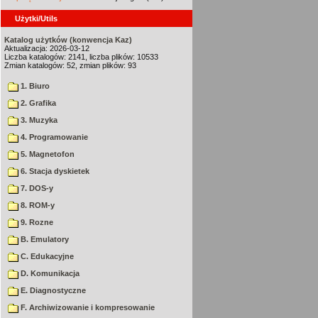
Użytki/Utils
Katalog użytków (konwencja Kaz)
Aktualizacja: 2026-03-12
Liczba katalogów: 2141, liczba plików: 10533
Zmian katalogów: 52, zmian plików: 93
1. Biuro
2. Grafika
3. Muzyka
4. Programowanie
5. Magnetofon
6. Stacja dyskietek
7. DOS-y
8. ROM-y
9. Rozne
B. Emulatory
C. Edukacyjne
D. Komunikacja
E. Diagnostyczne
F. Archiwizowanie i kompresowanie