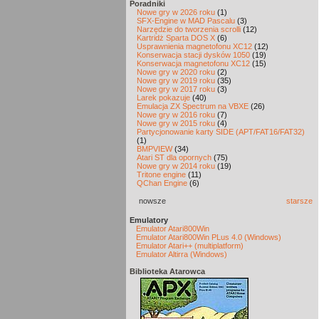
Poradniki
Nowe gry w 2026 roku
(1)
SFX-Engine w MAD Pascalu
(3)
Narzędzie do tworzenia scrolli
(12)
Kartridż Sparta DOS X
(6)
Usprawnienia magnetofonu XC12
(12)
Konserwacja stacji dysków 1050
(19)
Konserwacja magnetofonu XC12
(15)
Nowe gry w 2020 roku
(2)
Nowe gry w 2019 roku
(35)
Nowe gry w 2017 roku
(3)
Larek pokazuje
(40)
Emulacja ZX Spectrum na VBXE
(26)
Nowe gry w 2016 roku
(7)
Nowe gry w 2015 roku
(4)
Partycjonowanie karty SIDE (APT/FAT16/FAT32)
(1)
BMPVIEW
(34)
Atari ST dla opornych
(75)
Nowe gry w 2014 roku
(19)
Tritone engine
(11)
QChan Engine
(6)
nowsze
starsze
Emulatory
Emulator Atari800Win
Emulator Atari800Win PLus 4.0 (Windows)
Emulator Atari++ (multiplatform)
Emulator Altirra (Windows)
Biblioteka Atarowca