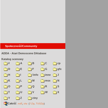
Społeczność/Community
ADDA - Atari Demoscene DAtabase
Katalog scenowy
#
A
B
C
cp
D
E
F
G
gfx
H
I
!info
inne
J
K
L
M
msx
N
O
P
Q
R
S
T
U
V
W
X
Y
Z
ziny
Całość
,
md5
sha
(
7-Zip
,
TUGZip
)