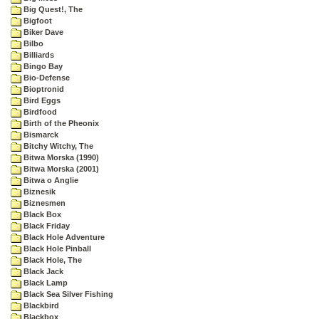
Big Quest!, The
Bigfoot
Biker Dave
Bilbo
Billiards
Bingo Bay
Bio-Defense
Bioptronid
Bird Eggs
Birdfood
Birth of the Pheonix
Bismarck
Bitchy Witchy, The
Bitwa Morska (1990)
Bitwa Morska (2001)
Bitwa o Anglie
Biznesik
Biznesmen
Black Box
Black Friday
Black Hole Adventure
Black Hole Pinball
Black Hole, The
Black Jack
Black Lamp
Black Sea Silver Fishing
Blackbird
Blackbox