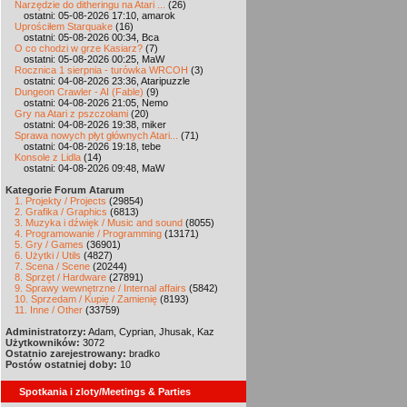
Narzędzie do ditheringu na Atari ...
(26)
ostatni: 05-08-2026 17:10, amarok
Uprościłem Starquake
(16)
ostatni: 05-08-2026 00:34, Bca
O co chodzi w grze Kasiarz?
(7)
ostatni: 05-08-2026 00:25, MaW
Rocznica 1 sierpnia - turówka WRCOH
(3)
ostatni: 04-08-2026 23:36, Ataripuzzle
Dungeon Crawler - AI (Fable)
(9)
ostatni: 04-08-2026 21:05, Nemo
Gry na Atari z pszczołami
(20)
ostatni: 04-08-2026 19:38, miker
Sprawa nowych płyt głównych Atari...
(71)
ostatni: 04-08-2026 19:18, tebe
Konsole z Lidla
(14)
ostatni: 04-08-2026 09:48, MaW
Kategorie Forum Atarum
1. Projekty / Projects
(29854)
2. Grafika / Graphics
(6813)
3. Muzyka i dźwięk / Music and sound
(8055)
4. Programowanie / Programming
(13171)
5. Gry / Games
(36901)
6. Użytki / Utils
(4827)
7. Scena / Scene
(20244)
8. Sprzęt / Hardware
(27891)
9. Sprawy wewnętrzne / Internal affairs
(5842)
10. Sprzedam / Kupię / Zamienię
(8193)
11. Inne / Other
(33759)
Administratorzy:
Adam, Cyprian, Jhusak, Kaz
Użytkowników:
3072
Ostatnio zarejestrowany:
bradko
Postów ostatniej doby:
10
Spotkania i zloty/Meetings & Parties