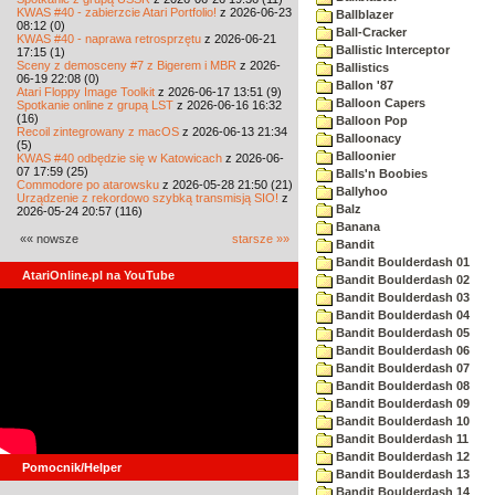
KWAS #40 - zabierzcie Atari Portfolio!
z 2026-06-23
Ballblazer
08:12 (0)
Ball-Cracker
KWAS #40 - naprawa retrosprzętu
z 2026-06-21
Ballistic Interceptor
17:15 (1)
Sceny z demosceny #7 z Bigerem i MBR
z 2026-
Ballistics
06-19 22:08 (0)
Ballon '87
Atari Floppy Image Toolkit
z 2026-06-17 13:51 (9)
Balloon Capers
Spotkanie online z grupą LST
z 2026-06-16 16:32
(16)
Balloon Pop
Recoil zintegrowany z macOS
z 2026-06-13 21:34
Balloonacy
(5)
Balloonier
KWAS #40 odbędzie się w Katowicach
z 2026-06-
07 17:59 (25)
Balls'n Boobies
Commodore po atarowsku
z 2026-05-28 21:50 (21)
Ballyhoo
Urządzenie z rekordowo szybką transmisją SIO!
z
Balz
2026-05-24 20:57 (116)
Banana
«« nowsze
starsze »»
Bandit
Bandit Boulderdash 01
AtariOnline.pl na YouTube
Bandit Boulderdash 02
Bandit Boulderdash 03
Bandit Boulderdash 04
Bandit Boulderdash 05
Bandit Boulderdash 06
Bandit Boulderdash 07
Bandit Boulderdash 08
Bandit Boulderdash 09
Bandit Boulderdash 10
Bandit Boulderdash 11
Bandit Boulderdash 12
Pomocnik/Helper
Bandit Boulderdash 13
Bandit Boulderdash 14