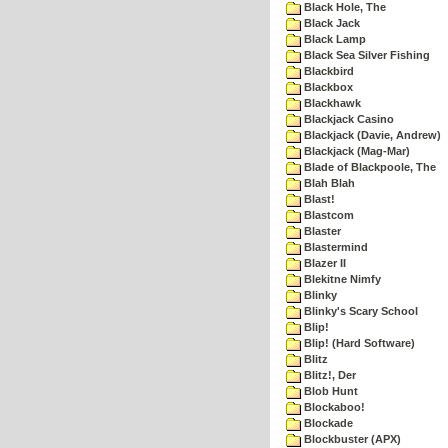
Black Hole, The
Black Jack
Black Lamp
Black Sea Silver Fishing
Blackbird
Blackbox
Blackhawk
Blackjack Casino
Blackjack (Davie, Andrew)
Blackjack (Mag-Mar)
Blade of Blackpoole, The
Blah Blah
Blast!
Blastcom
Blaster
Blastermind
Blazer II
Blekitne Nimfy
Blinky
Blinky's Scary School
Blip!
Blip! (Hard Software)
Blitz
Blitz!, Der
Blob Hunt
Blockaboo!
Blockade
Blockbuster (APX)