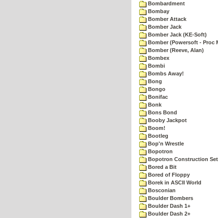
Bombardment
Bombay
Bomber Attack
Bomber Jack
Bomber Jack (KE-Soft)
Bomber (Powersoft - Proc 
Bomber (Reeve, Alan)
Bombex
Bombi
Bombs Away!
Bong
Bongo
Bonifac
Bonk
Bons Bond
Booby Jackpot
Boom!
Bootleg
Bop'n Wrestle
Bopotron
Bopotron Construction Set
Bored a Bit
Bored of Floppy
Borek in ASCII World
Bosconian
Boulder Bombers
Boulder Dash 1+
Boulder Dash 2+