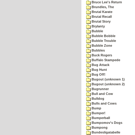
Bruce Lee's Return
Brundles, The
Brutal Karate
Brutal Recall
Brutal Story
Brylanty
Bubble
Bubble Bobble
Bubble Trouble
Bubble Zone
Bubbles
Buck Rogers
Buffalo Stampede
Bug Attack
Bug Hunt
Bug Off!
Bugout (unknown 1)
Bugout (unknown 2)
Bugrunner
Bull and Cow
Bulldog
Bulls and Cows
Bump
Bumper!
Bumperball
Bumpomov's Dogs
Bumpong
Bundesligatabelle