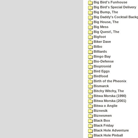
Big Bird's Funhouse
Big Bird's Special Delivery
Big Bump, The
Big Daddy's Cocktail Bac
Big House, The
Big Mess
Big Quest!, The
Bigfoot
Biker Dave
Bilbo
Billiards
Bingo Bay
Bio-Defense
Bioptronid
Bird Eggs
Birdfood
Birth of the Pheonix
Bismarck
Bitchy Witchy, The
Bitwa Morska (1990)
Bitwa Morska (2001)
Bitwa o Anglie
Biznesik
Biznesmen
Black Box
Black Friday
Black Hole Adventure
Black Hole Pinball