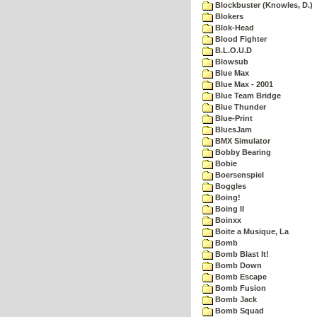
Blockbuster (Knowles, D.)
Blokers
Blok-Head
Blood Fighter
B.L.O.U.D
Blowsub
Blue Max
Blue Max - 2001
Blue Team Bridge
Blue Thunder
Blue-Print
BluesJam
BMX Simulator
Bobby Bearing
Bobie
Boersenspiel
Boggles
Boing!
Boing II
Boinxx
Boite a Musique, La
Bomb
Bomb Blast It!
Bomb Down
Bomb Escape
Bomb Fusion
Bomb Jack
Bomb Squad