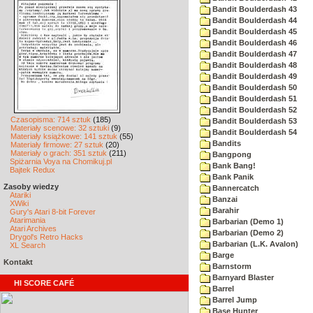
Bandit Boulderdash 43
Bandit Boulderdash 44
Bandit Boulderdash 45
Bandit Boulderdash 46
Bandit Boulderdash 47
Bandit Boulderdash 48
Bandit Boulderdash 49
Bandit Boulderdash 50
Bandit Boulderdash 51
Bandit Boulderdash 52
Czasopisma: 714 sztuk
(185)
Bandit Boulderdash 53
Materiały scenowe: 32 sztuki
(9)
Bandit Boulderdash 54
Materiały książkowe: 141 sztuk
(55)
Bandits
Materiały firmowe: 27 sztuk
(20)
Materiały o grach: 351 sztuk
(211)
Bangpong
Spiżarnia Voya na Chomikuj.pl
Bank Bang!
Bajtek Redux
Bank Panik
Zasoby wiedzy
Bannercatch
Atariki
Banzai
XWiki
Barahir
Gury's Atari 8-bit Forever
Atarimania
Barbarian (Demo 1)
Atari Archives
Barbarian (Demo 2)
Drygol's Retro Hacks
Barbarian (L.K. Avalon)
XL Search
Barge
Kontakt
Barnstorm
Barnyard Blaster
HI SCORE CAFÉ
Barrel
Barrel Jump
Base Hunter