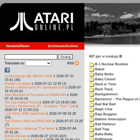
Nowinki/News
Archiwum/Archive
417
gier w katalogu
B
:
Translate to
RSS
B-1 Nuclear Bomber
Babel
Baby Berks
Letnia edycja Silly Venture 2026
z 2026-07-31
Baby Chase!
15:41 (36)
Pamięci Jurgiego
z 2026-07-21 12:42 (1)
Back in Time
Sceny z demosceny #7: opowiada SuN
z 2026-07-
Back Track
19 15:24 (2)
Backgammon
Atari Muzeum w Poznaniu na KWAS #40
z 2026-
07-16 16:10 (4)
Bacterion! - The Plague of 
Nie żyje kolega Pecuś
z 2026-07-13 18:00 (30)
Bad Bat Bart
Sceny z demosceny #7 - Grzegorz "Sun" Żyła
z
Bagh Chal
2026-07-12 17:29 (12)
Lost Party 2026 nadchodzi
z 2026-07-08 15:28
Baja Buggies
(23)
Balistic Interceptor
Pan Zenon i Atari na KWAS #40
z 2026-07-07 13:25
Ball Harbour
(7)
Spotkanie z redakcją "The Voice"
z 2026-07-04
Ball Trap
07:42 (9)
Balla-Balla
KWAS #40 live
z 2026-06-27 12:53 (167)
Ballblaster
Spotkanie z grupą USSR
z 2026-06-26 19:36 (11)