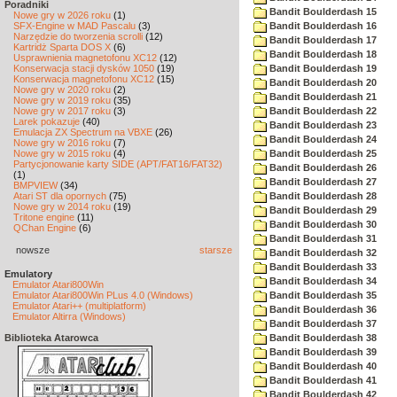
Poradniki
Bandit Boulderdash 15
Nowe gry w 2026 roku
(1)
SFX-Engine w MAD Pascalu
(3)
Bandit Boulderdash 16
Narzędzie do tworzenia scrolli
(12)
Bandit Boulderdash 17
Kartridż Sparta DOS X
(6)
Bandit Boulderdash 18
Usprawnienia magnetofonu XC12
(12)
Konserwacja stacji dysków 1050
(19)
Bandit Boulderdash 19
Konserwacja magnetofonu XC12
(15)
Bandit Boulderdash 20
Nowe gry w 2020 roku
(2)
Bandit Boulderdash 21
Nowe gry w 2019 roku
(35)
Nowe gry w 2017 roku
(3)
Bandit Boulderdash 22
Larek pokazuje
(40)
Bandit Boulderdash 23
Emulacja ZX Spectrum na VBXE
(26)
Bandit Boulderdash 24
Nowe gry w 2016 roku
(7)
Nowe gry w 2015 roku
(4)
Bandit Boulderdash 25
Partycjonowanie karty SIDE (APT/FAT16/FAT32)
Bandit Boulderdash 26
(1)
Bandit Boulderdash 27
BMPVIEW
(34)
Atari ST dla opornych
(75)
Bandit Boulderdash 28
Nowe gry w 2014 roku
(19)
Bandit Boulderdash 29
Tritone engine
(11)
Bandit Boulderdash 30
QChan Engine
(6)
Bandit Boulderdash 31
nowsze
starsze
Bandit Boulderdash 32
Bandit Boulderdash 33
Emulatory
Bandit Boulderdash 34
Emulator Atari800Win
Emulator Atari800Win PLus 4.0 (Windows)
Bandit Boulderdash 35
Emulator Atari++ (multiplatform)
Bandit Boulderdash 36
Emulator Altirra (Windows)
Bandit Boulderdash 37
Biblioteka Atarowca
Bandit Boulderdash 38
Bandit Boulderdash 39
Bandit Boulderdash 40
Bandit Boulderdash 41
Bandit Boulderdash 42