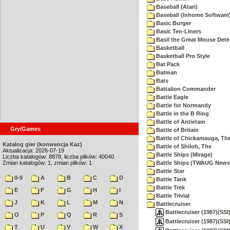
Baseball (Atari)
Baseball (Inhome Software
Basic Burger
Basic Ten-Liners
Basil the Great Mouse Dete
Basketball
Basketball Pro Style
Bat Pack
Batman
Bats
Battalion Commander
Battle Eagle
Battle for Normandy
Battle in the B Ring
Battle of Antietam
Gry/Games
Battle of Britain
Battle of Chickamauga, Th
Katalog gier (konwencja Kaz)
Battle of Shiloh, The
Aktualizacja: 2026-07-19
Battle Ships (Mirage)
Liczba katalogów: 8878, liczba plików: 40040
Zmian katalogów: 1, zmian plików: 1
Battle Ships (TWAUG Newsl
Battle Star
0-9
A
B
C
D
Battle Tank
Battle Trek
E
F
G
H
I
Battle Trivial
J
K
L
M
N
Battlecruiser
Battlecruiser (1987)(SSI)
O
P
Q
R
S
Battlecruiser (1987)(SSI)
T
U
V
W
X