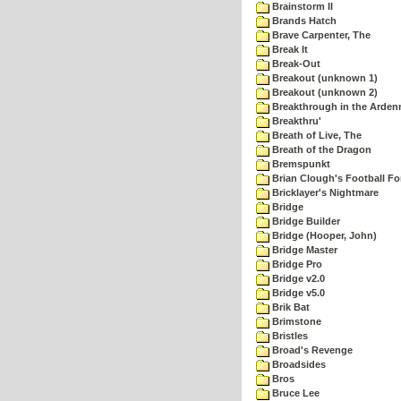
Brainstorm II
Brands Hatch
Brave Carpenter, The
Break It
Break-Out
Breakout (unknown 1)
Breakout (unknown 2)
Breakthrough in the Arden
Breakthru'
Breath of Live, The
Breath of the Dragon
Bremspunkt
Brian Clough's Football Fo
Bricklayer's Nightmare
Bridge
Bridge Builder
Bridge (Hooper, John)
Bridge Master
Bridge Pro
Bridge v2.0
Bridge v5.0
Brik Bat
Brimstone
Bristles
Broad's Revenge
Broadsides
Bros
Bruce Lee