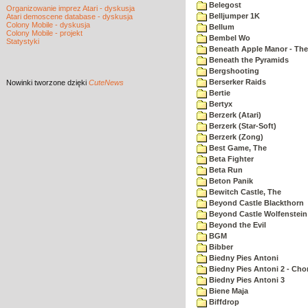
Belegost
Organizowanie imprez Atari - dyskusja
Belljumper 1K
Atari demoscene database - dyskusja
Colony Mobile - dyskusja
Bellum
Colony Mobile - projekt
Bembel Wo
Statystyki
Beneath Apple Manor - The 
Beneath the Pyramids
Bergshooting
Berserker Raids
Nowinki
tworzone dzięki
CuteNews
Bertie
Bertyx
Berzerk (Atari)
Berzerk (Star-Soft)
Berzerk (Zong)
Best Game, The
Beta Fighter
Beta Run
Beton Panik
Bewitch Castle, The
Beyond Castle Blackthorn
Beyond Castle Wolfenstein
Beyond the Evil
BGM
Bibber
Biedny Pies Antoni
Biedny Pies Antoni 2 - Cho
Biedny Pies Antoni 3
Biene Maja
Biffdrop