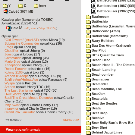
Battlecruiser (1987)(SSI)
Y
Z
inne
Battlecruiser (1987)(SSI)
Battlecruiser (1987)(SSI)
Całość 3074 MB
Battleroom
Katalog gier (konwencja TOSEC)
Battleship
Aktualizacja: 2021-07-11
Battleship (Lieuallen, Warr
Całość
,
md5
sha
(
7-Zip
,
TUGZip
)
BattleZone (Atari)
Battlezone (Homesoft)
Opisy gier
"Old Towers" (Atari ST)
opisał Misza (19)
Batty Builders
Submarine Commander
opisał Kaz (36)
Bau Des Atom-Kraftwerk
Frogs
opisał Xeen (0)
Bay Pilot
Choplifter!
opisał Urborg (0)
Joust
opisał Urborg (17)
BC's Quest for Tires
Commando
opisał Urborg (35)
Beach Head
Mario Bros
opisał Urborg (13)
Beach Head II - The Dictato
Xenophobe
opisał Urborg (36)
Robbo Forever
opisał tbxx (16)
Beach Landing
Kolony 2106
opisał tbxx (3)
Beachcomber
Archon II: Adept
opisał Urborg/TDC (9)
Beamatron
Spitfire Ace/Hellcat Ace
opisał Farscape (9)
Wyspa
opisał Kaz (9)
Beamrider
Archon
opisał Urborg/TDC (16)
Bean Machine, The
The Last Starfighter
opisał TDC (30)
BearJam
Dwie Wieże
opisał Muffy (19)
Basil The Great Mouse Detective
opisał Charlie
Beastoids
Cherry (125)
Beat the Beatles
Inny Świat
opisał Charlie Cherry (17)
Beata
Inspektor
opisał Charlie Cherry (19)
Grand Prix Simulator
opisał Charlie Cherry (16)
Beef Drop
Beehive
«« nowsze
starsze »»
Beer Belly Burt's Brew Biz
Beer Shot
Wewnętrzne/Internals
Behind Jaggi Lines!