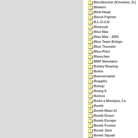
Blockbuster (Knowles, D.)
Blokers
Blok-Head
Blood Fighter
B.L.O.U.D
Blowsub
Blue Max
Blue Max - 2001
Blue Team Bridge
Blue Thunder
Blue-Print
BluesJam
BMX Simulator
Bobby Bearing
Bobie
Boersenspiel
Boggles
Boing!
Boing II
Boinxx
Boite a Musique, La
Bomb
Bomb Blast It!
Bomb Down
Bomb Escape
Bomb Fusion
Bomb Jack
Bomb Squad