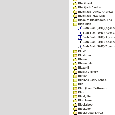
Blackhawk
Blackjack Casino
Blackjack (Davie, Andrew)
Blackjack (Mag-Mar)
Blade of Blackpoole, The
Blah Blah
Blah Blah (2011)(Agenda
Blah Blah (2011)(Agenda
Blah Blah (2011)(Agenda
Blah Blah (2011)(Agenda
Blah Blah (2011)(Agend
Blast!
Blastcom
Blaster
Blastermind
Blazer II
Blekitne Nimfy
Blinky
Blinky's Scary School
Blip!
Blip! (Hard Software)
Blitz
Blitz!, Der
Blob Hunt
Blockaboo!
Blockade
Blockbuster (APX)