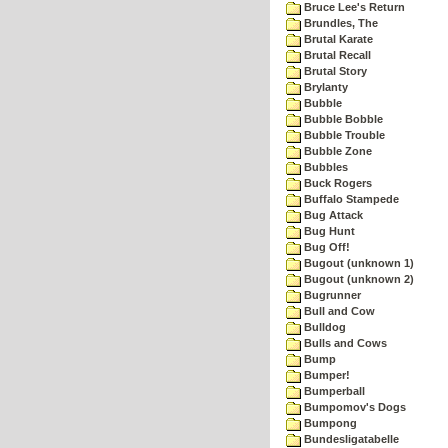
Bruce Lee's Return
Brundles, The
Brutal Karate
Brutal Recall
Brutal Story
Brylanty
Bubble
Bubble Bobble
Bubble Trouble
Bubble Zone
Bubbles
Buck Rogers
Buffalo Stampede
Bug Attack
Bug Hunt
Bug Off!
Bugout (unknown 1)
Bugout (unknown 2)
Bugrunner
Bull and Cow
Bulldog
Bulls and Cows
Bump
Bumper!
Bumperball
Bumpomov's Dogs
Bumpong
Bundesligatabelle