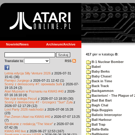
Nowinki/News
Archiwum/Archive
417
gier w katalogu
B
:
Translate to
RSS
B-1 Nuclear Bomber
Babel
Baby Berks
Letnia edycja Silly Venture 2026
z 2026-07-31
Baby Chase!
15:41 (36)
Pamięci Jurgiego
z 2026-07-21 12:42 (1)
Back in Time
Sceny z demosceny #7: opowiada SuN
z 2026-07-
Back Track
19 15:24 (2)
Backgammon
Atari Muzeum w Poznaniu na KWAS #40
z 2026-
07-16 16:10 (4)
Bacterion! - The Plague of 
Nie żyje kolega Pecuś
z 2026-07-13 18:00 (30)
Bad Bat Bart
Sceny z demosceny #7 - Grzegorz "Sun" Żyła
z
Bagh Chal
2026-07-12 17:29 (12)
Lost Party 2026 nadchodzi
z 2026-07-08 15:28
Baja Buggies
(23)
Balistic Interceptor
Pan Zenon i Atari na KWAS #40
z 2026-07-07 13:25
Ball Harbour
(7)
Spotkanie z redakcją "The Voice"
z 2026-07-04
Ball Trap
07:42 (9)
Balla-Balla
KWAS #40 live
z 2026-06-27 12:53 (167)
Ballblaster
Spotkanie z grupą USSR
z 2026-06-26 19:36 (11)