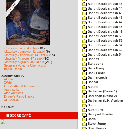
Bandit Boulderdash 43
Bandit Boulderdash 44
Bandit Boulderdash 45
Bandit Boulderdash 46
Bandit Boulderdash 47
Bandit Boulderdash 48
Bandit Boulderdash 49
Bandit Boulderdash 50
Bandit Boulderdash 51
Bandit Boulderdash 52
Czasopisma: 714 sztuk
(185)
Bandit Boulderdash 53
Materiały scenowe: 32 sztuki
(9)
Bandit Boulderdash 54
Materiały książkowe: 141 sztuk
(55)
Materiały firmowe: 27 sztuk
(20)
Bandits
Materiały o grach: 351 sztuk
(211)
Bangpong
Spiżarnia Voya na Chomikuj.pl
Bank Bang!
Bajtek Redux
Bank Panik
Zasoby wiedzy
Bannercatch
Atariki
Banzai
XWiki
Gury's Atari 8-bit Forever
Barahir
Atarimania
Barbarian (Demo 1)
Atari Archives
Barbarian (Demo 2)
Drygol's Retro Hacks
XL Search
Barbarian (L.K. Avalon)
Barge
Kontakt
Barnstorm
Barnyard Blaster
HI SCORE CAFÉ
Barrel
Barrel Jump
Base Hunter