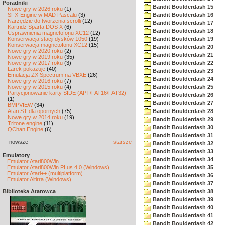
Poradniki
Bandit Boulderdash 15
Nowe gry w 2026 roku
(1)
SFX-Engine w MAD Pascalu
(3)
Bandit Boulderdash 16
Narzędzie do tworzenia scrolli
(12)
Bandit Boulderdash 17
Kartridż Sparta DOS X
(6)
Bandit Boulderdash 18
Usprawnienia magnetofonu XC12
(12)
Konserwacja stacji dysków 1050
(19)
Bandit Boulderdash 19
Konserwacja magnetofonu XC12
(15)
Bandit Boulderdash 20
Nowe gry w 2020 roku
(2)
Bandit Boulderdash 21
Nowe gry w 2019 roku
(35)
Nowe gry w 2017 roku
(3)
Bandit Boulderdash 22
Larek pokazuje
(40)
Bandit Boulderdash 23
Emulacja ZX Spectrum na VBXE
(26)
Bandit Boulderdash 24
Nowe gry w 2016 roku
(7)
Nowe gry w 2015 roku
(4)
Bandit Boulderdash 25
Partycjonowanie karty SIDE (APT/FAT16/FAT32)
Bandit Boulderdash 26
(1)
Bandit Boulderdash 27
BMPVIEW
(34)
Atari ST dla opornych
(75)
Bandit Boulderdash 28
Nowe gry w 2014 roku
(19)
Bandit Boulderdash 29
Tritone engine
(11)
Bandit Boulderdash 30
QChan Engine
(6)
Bandit Boulderdash 31
nowsze
starsze
Bandit Boulderdash 32
Bandit Boulderdash 33
Emulatory
Bandit Boulderdash 34
Emulator Atari800Win
Emulator Atari800Win PLus 4.0 (Windows)
Bandit Boulderdash 35
Emulator Atari++ (multiplatform)
Bandit Boulderdash 36
Emulator Altirra (Windows)
Bandit Boulderdash 37
Biblioteka Atarowca
Bandit Boulderdash 38
Bandit Boulderdash 39
Bandit Boulderdash 40
Bandit Boulderdash 41
Bandit Boulderdash 42