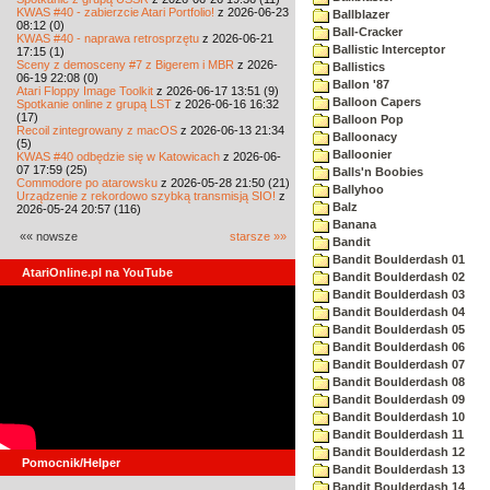
KWAS #40 - zabierzcie Atari Portfolio!
z 2026-06-23
Ballblazer
08:12 (0)
Ball-Cracker
KWAS #40 - naprawa retrosprzętu
z 2026-06-21
Ballistic Interceptor
17:15 (1)
Sceny z demosceny #7 z Bigerem i MBR
z 2026-
Ballistics
06-19 22:08 (0)
Ballon '87
Atari Floppy Image Toolkit
z 2026-06-17 13:51 (9)
Balloon Capers
Spotkanie online z grupą LST
z 2026-06-16 16:32
(17)
Balloon Pop
Recoil zintegrowany z macOS
z 2026-06-13 21:34
Balloonacy
(5)
Balloonier
KWAS #40 odbędzie się w Katowicach
z 2026-06-
07 17:59 (25)
Balls'n Boobies
Commodore po atarowsku
z 2026-05-28 21:50 (21)
Ballyhoo
Urządzenie z rekordowo szybką transmisją SIO!
z
Balz
2026-05-24 20:57 (116)
Banana
«« nowsze
starsze »»
Bandit
Bandit Boulderdash 01
AtariOnline.pl na YouTube
Bandit Boulderdash 02
Bandit Boulderdash 03
Bandit Boulderdash 04
Bandit Boulderdash 05
Bandit Boulderdash 06
Bandit Boulderdash 07
Bandit Boulderdash 08
Bandit Boulderdash 09
Bandit Boulderdash 10
Bandit Boulderdash 11
Bandit Boulderdash 12
Pomocnik/Helper
Bandit Boulderdash 13
Bandit Boulderdash 14