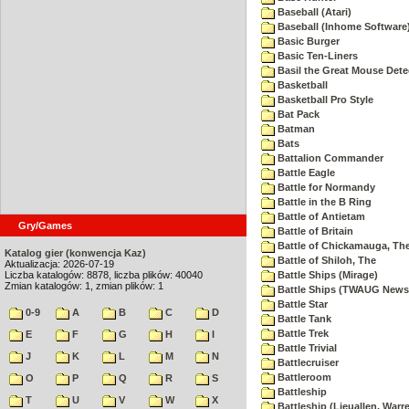
Baseball (Atari)
Baseball (Inhome Software
Basic Burger
Basic Ten-Liners
Basil the Great Mouse Dete
Basketball
Basketball Pro Style
Bat Pack
Batman
Bats
Battalion Commander
Battle Eagle
Battle for Normandy
Battle in the B Ring
Battle of Antietam
Gry/Games
Battle of Britain
Battle of Chickamauga, Th
Katalog gier (konwencja Kaz)
Battle of Shiloh, The
Aktualizacja: 2026-07-19
Liczba katalogów: 8878, liczba plików: 40040
Battle Ships (Mirage)
Zmian katalogów: 1, zmian plików: 1
Battle Ships (TWAUG Newsl
Battle Star
0-9
A
B
C
D
Battle Tank
Battle Trek
E
F
G
H
I
Battle Trivial
J
K
L
M
N
Battlecruiser
Battleroom
O
P
Q
R
S
Battleship
T
U
V
W
X
Battleship (Lieuallen, Warr