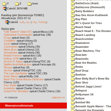
BattleZone (Atari)
Y
Z
inne
Battlezone (Homesoft)
Całość 3074 MB
Batty Builders
Katalog gier (konwencja TOSEC)
Bau Des Atom-Kraftwerk
Aktualizacja: 2021-07-11
Bay Pilot
Całość
,
md5
sha
(
7-Zip
,
TUGZip
)
BC's Quest for Tires
Beach Head
Opisy gier
Beach Head II - The Dictato
"Old Towers" (Atari ST)
opisał Misza (19)
Submarine Commander
opisał Kaz (36)
Beach Landing
Frogs
opisał Xeen (0)
Beachcomber
Choplifter!
opisał Urborg (0)
Beamatron
Joust
opisał Urborg (17)
Commando
opisał Urborg (35)
Beamrider
Mario Bros
opisał Urborg (13)
Bean Machine, The
Xenophobe
opisał Urborg (36)
BearJam
Robbo Forever
opisał tbxx (16)
Kolony 2106
opisał tbxx (3)
Beastoids
Archon II: Adept
opisał Urborg/TDC (9)
Beat the Beatles
Spitfire Ace/Hellcat Ace
opisał Farscape (9)
Beata
Wyspa
opisał Kaz (9)
Archon
opisał Urborg/TDC (16)
Beef Drop
The Last Starfighter
opisał TDC (30)
Beehive
Dwie Wieże
opisał Muffy (19)
Beer Belly Burt's Brew Biz
Basil The Great Mouse Detective
opisał Charlie
Cherry (125)
Beer Shot
Inny Świat
opisał Charlie Cherry (17)
Behind Jaggi Lines!
Inspektor
opisał Charlie Cherry (19)
Belegost
Grand Prix Simulator
opisał Charlie Cherry (16)
Belljumper 1K
«« nowsze
starsze »»
Bellum
Bembel Wo
Wewnętrzne/Internals
Beneath Apple Manor - The 
Beneath the Pyramids