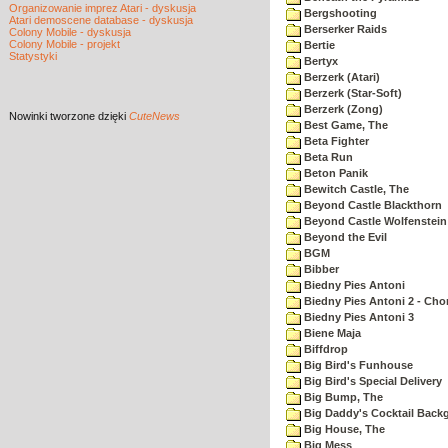
Organizowanie imprez Atari - dyskusja
Bergshooting
Atari demoscene database - dyskusja
Berserker Raids
Colony Mobile - dyskusja
Colony Mobile - projekt
Bertie
Statystyki
Bertyx
Berzerk (Atari)
Berzerk (Star-Soft)
Berzerk (Zong)
Nowinki
tworzone dzięki
CuteNews
Best Game, The
Beta Fighter
Beta Run
Beton Panik
Bewitch Castle, The
Beyond Castle Blackthorn
Beyond Castle Wolfenstein
Beyond the Evil
BGM
Bibber
Biedny Pies Antoni
Biedny Pies Antoni 2 - Cho
Biedny Pies Antoni 3
Biene Maja
Biffdrop
Big Bird's Funhouse
Big Bird's Special Delivery
Big Bump, The
Big Daddy's Cocktail Bac
Big House, The
Big Mess