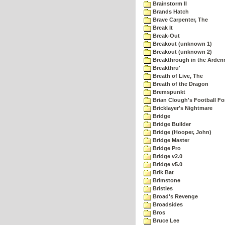
Brainstorm II
Brands Hatch
Brave Carpenter, The
Break It
Break-Out
Breakout (unknown 1)
Breakout (unknown 2)
Breakthrough in the Arden
Breakthru'
Breath of Live, The
Breath of the Dragon
Bremspunkt
Brian Clough's Football Fo
Bricklayer's Nightmare
Bridge
Bridge Builder
Bridge (Hooper, John)
Bridge Master
Bridge Pro
Bridge v2.0
Bridge v5.0
Brik Bat
Brimstone
Bristles
Broad's Revenge
Broadsides
Bros
Bruce Lee