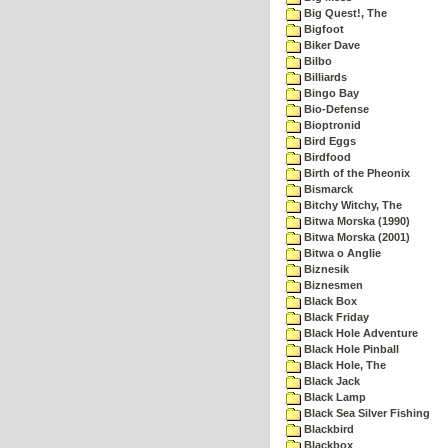
Big Quest!, The
Bigfoot
Biker Dave
Bilbo
Billiards
Bingo Bay
Bio-Defense
Bioptronid
Bird Eggs
Birdfood
Birth of the Pheonix
Bismarck
Bitchy Witchy, The
Bitwa Morska (1990)
Bitwa Morska (2001)
Bitwa o Anglie
Biznesik
Biznesmen
Black Box
Black Friday
Black Hole Adventure
Black Hole Pinball
Black Hole, The
Black Jack
Black Lamp
Black Sea Silver Fishing
Blackbird
Blackbox