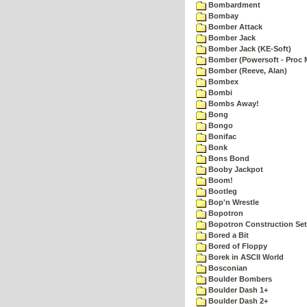
Bombardment
Bombay
Bomber Attack
Bomber Jack
Bomber Jack (KE-Soft)
Bomber (Powersoft - Proc 
Bomber (Reeve, Alan)
Bombex
Bombi
Bombs Away!
Bong
Bongo
Bonifac
Bonk
Bons Bond
Booby Jackpot
Boom!
Bootleg
Bop'n Wrestle
Bopotron
Bopotron Construction Set
Bored a Bit
Bored of Floppy
Borek in ASCII World
Bosconian
Boulder Bombers
Boulder Dash 1+
Boulder Dash 2+