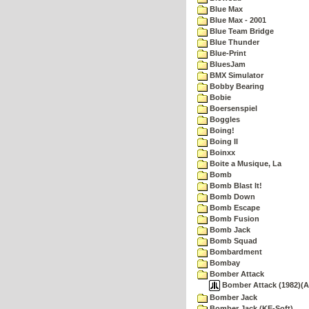
Blue Max
Blue Max - 2001
Blue Team Bridge
Blue Thunder
Blue-Print
BluesJam
BMX Simulator
Bobby Bearing
Bobie
Boersenspiel
Boggles
Boing!
Boing II
Boinxx
Boite a Musique, La
Bomb
Bomb Blast It!
Bomb Down
Bomb Escape
Bomb Fusion
Bomb Jack
Bomb Squad
Bombardment
Bombay
Bomber Attack
Bomber Attack (1982)(Av
Bomber Jack
Bomber Jack (KE-Soft)