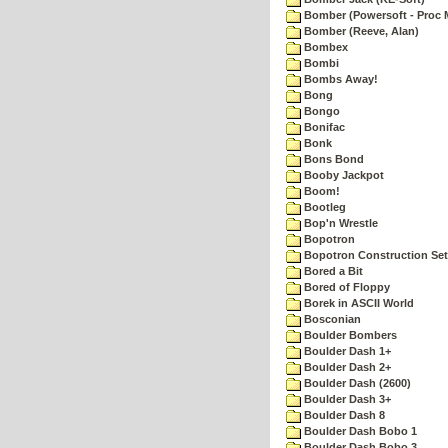
Bomber (Powersoft - Proc 
Bomber (Reeve, Alan)
Bombex
Bombi
Bombs Away!
Bong
Bongo
Bonifac
Bonk
Bons Bond
Booby Jackpot
Boom!
Bootleg
Bop'n Wrestle
Bopotron
Bopotron Construction Set
Bored a Bit
Bored of Floppy
Borek in ASCII World
Bosconian
Boulder Bombers
Boulder Dash 1+
Boulder Dash 2+
Boulder Dash (2600)
Boulder Dash 3+
Boulder Dash 8
Boulder Dash Bobo 1
Boulder Dash Bobo 3