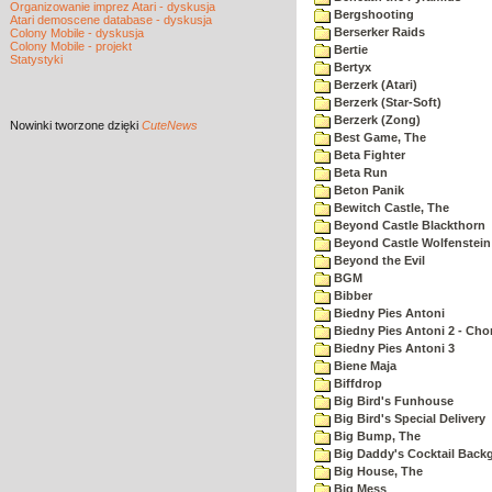
Organizowanie imprez Atari - dyskusja
Bergshooting
Atari demoscene database - dyskusja
Berserker Raids
Colony Mobile - dyskusja
Colony Mobile - projekt
Bertie
Statystyki
Bertyx
Berzerk (Atari)
Berzerk (Star-Soft)
Berzerk (Zong)
Nowinki
tworzone dzięki
CuteNews
Best Game, The
Beta Fighter
Beta Run
Beton Panik
Bewitch Castle, The
Beyond Castle Blackthorn
Beyond Castle Wolfenstein
Beyond the Evil
BGM
Bibber
Biedny Pies Antoni
Biedny Pies Antoni 2 - Cho
Biedny Pies Antoni 3
Biene Maja
Biffdrop
Big Bird's Funhouse
Big Bird's Special Delivery
Big Bump, The
Big Daddy's Cocktail Bac
Big House, The
Big Mess