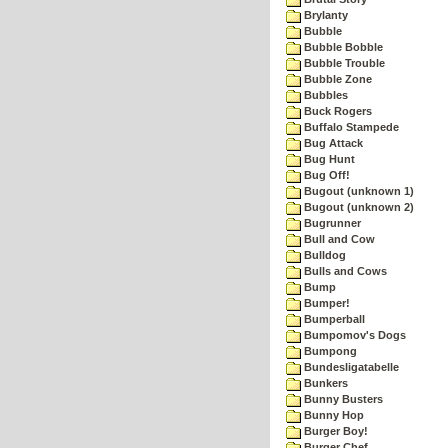
Brylanty
Bubble
Bubble Bobble
Bubble Trouble
Bubble Zone
Bubbles
Buck Rogers
Buffalo Stampede
Bug Attack
Bug Hunt
Bug Off!
Bugout (unknown 1)
Bugout (unknown 2)
Bugrunner
Bull and Cow
Bulldog
Bulls and Cows
Bump
Bumper!
Bumperball
Bumpomov's Dogs
Bumpong
Bundesligatabelle
Bunkers
Bunny Busters
Bunny Hop
Burger Boy!
Burger Chef