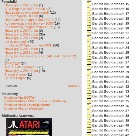
Poradniki
Bandit Boulderdash 15
Nowe gry w 2026 roku
(1)
SFX-Engine w MAD Pascalu
(3)
Bandit Boulderdash 16
Narzędzie do tworzenia scrolli
(12)
Bandit Boulderdash 17
Kartridż Sparta DOS X
(6)
Bandit Boulderdash 18
Usprawnienia magnetofonu XC12
(12)
Konserwacja stacji dysków 1050
(19)
Bandit Boulderdash 19
Konserwacja magnetofonu XC12
(15)
Bandit Boulderdash 20
Nowe gry w 2020 roku
(2)
Bandit Boulderdash 21
Nowe gry w 2019 roku
(35)
Nowe gry w 2017 roku
(3)
Bandit Boulderdash 22
Larek pokazuje
(40)
Bandit Boulderdash 23
Emulacja ZX Spectrum na VBXE
(26)
Bandit Boulderdash 24
Nowe gry w 2016 roku
(7)
Nowe gry w 2015 roku
(4)
Bandit Boulderdash 25
Partycjonowanie karty SIDE (APT/FAT16/FAT32)
Bandit Boulderdash 26
(1)
Bandit Boulderdash 27
BMPVIEW
(34)
Atari ST dla opornych
(75)
Bandit Boulderdash 28
Nowe gry w 2014 roku
(19)
Bandit Boulderdash 29
Tritone engine
(11)
Bandit Boulderdash 30
QChan Engine
(6)
Bandit Boulderdash 31
nowsze
starsze
Bandit Boulderdash 32
Bandit Boulderdash 33
Emulatory
Bandit Boulderdash 34
Emulator Atari800Win
Emulator Atari800Win PLus 4.0 (Windows)
Bandit Boulderdash 35
Emulator Atari++ (multiplatform)
Bandit Boulderdash 36
Emulator Altirra (Windows)
Bandit Boulderdash 37
Biblioteka Atarowca
Bandit Boulderdash 38
Bandit Boulderdash 39
Bandit Boulderdash 40
Bandit Boulderdash 41
Bandit Boulderdash 42