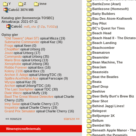
Y
Z
inne
BattleZone (Atari)
Battlezone (Homesoft)
Całość 3074 MB
Batty Builders
Katalog gier (konwencja TOSEC)
Bau Des Atom-Kraftwerk
Aktualizacja: 2021-07-11
Bay Pilot
Całość
,
md5
sha
(
7-Zip
,
TUGZip
)
BC's Quest for Tires
Beach Head
Opisy gier
Beach Head II - The Dictato
"Old Towers" (Atari ST)
opisał Misza (19)
Submarine Commander
opisał Kaz (36)
Beach Landing
Frogs
opisał Xeen (0)
Beachcomber
Choplifter!
opisał Urborg (0)
Beamatron
Joust
opisał Urborg (17)
Commando
opisał Urborg (35)
Beamrider
Mario Bros
opisał Urborg (13)
Bean Machine, The
Xenophobe
opisał Urborg (36)
BearJam
Robbo Forever
opisał tbxx (16)
Kolony 2106
opisał tbxx (3)
Beastoids
Archon II: Adept
opisał Urborg/TDC (9)
Beat the Beatles
Spitfire Ace/Hellcat Ace
opisał Farscape (9)
Beata
Wyspa
opisał Kaz (9)
Archon
opisał Urborg/TDC (16)
Beef Drop
The Last Starfighter
opisał TDC (30)
Beehive
Dwie Wieże
opisał Muffy (19)
Beer Belly Burt's Brew Biz
Basil The Great Mouse Detective
opisał Charlie
Cherry (125)
Beer Shot
Inny Świat
opisał Charlie Cherry (17)
Behind Jaggi Lines!
Inspektor
opisał Charlie Cherry (19)
Belegost
Grand Prix Simulator
opisał Charlie Cherry (16)
Belljumper 1K
«« nowsze
starsze »»
Bellum
Bembel Wo
Wewnętrzne/Internals
Beneath Apple Manor - The 
Beneath the Pyramids