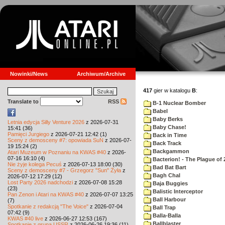
Nowinki/News
Archiwum/Archive
417
gier w katalogu
B
:
Translate to
RSS
B-1 Nuclear Bomber
Babel
Baby Berks
Letnia edycja Silly Venture 2026
z 2026-07-31
Baby Chase!
15:41 (36)
Pamięci Jurgiego
z 2026-07-21 12:42 (1)
Back in Time
Sceny z demosceny #7: opowiada SuN
z 2026-07-
Back Track
19 15:24 (2)
Backgammon
Atari Muzeum w Poznaniu na KWAS #40
z 2026-
07-16 16:10 (4)
Bacterion! - The Plague of 
Nie żyje kolega Pecuś
z 2026-07-13 18:00 (30)
Bad Bat Bart
Sceny z demosceny #7 - Grzegorz "Sun" Żyła
z
Bagh Chal
2026-07-12 17:29 (12)
Lost Party 2026 nadchodzi
z 2026-07-08 15:28
Baja Buggies
(23)
Balistic Interceptor
Pan Zenon i Atari na KWAS #40
z 2026-07-07 13:25
Ball Harbour
(7)
Spotkanie z redakcją "The Voice"
z 2026-07-04
Ball Trap
07:42 (9)
Balla-Balla
KWAS #40 live
z 2026-06-27 12:53 (167)
Ballblaster
Spotkanie z grupą USSR
z 2026-06-26 19:36 (11)