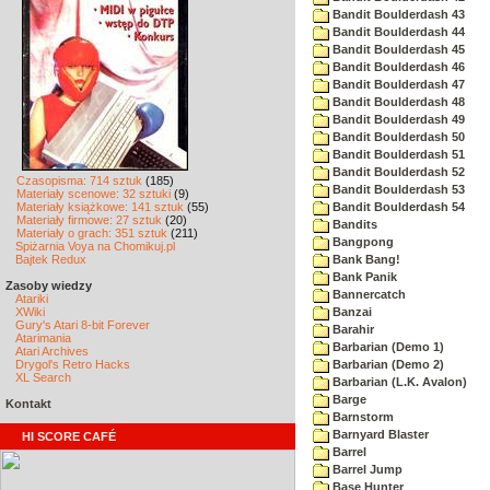
Bandit Boulderdash 43
Bandit Boulderdash 44
Bandit Boulderdash 45
Bandit Boulderdash 46
Bandit Boulderdash 47
Bandit Boulderdash 48
Bandit Boulderdash 49
Bandit Boulderdash 50
Bandit Boulderdash 51
Bandit Boulderdash 52
Czasopisma: 714 sztuk
(185)
Bandit Boulderdash 53
Materiały scenowe: 32 sztuki
(9)
Materiały książkowe: 141 sztuk
(55)
Bandit Boulderdash 54
Materiały firmowe: 27 sztuk
(20)
Bandits
Materiały o grach: 351 sztuk
(211)
Bangpong
Spiżarnia Voya na Chomikuj.pl
Bajtek Redux
Bank Bang!
Bank Panik
Zasoby wiedzy
Bannercatch
Atariki
XWiki
Banzai
Gury's Atari 8-bit Forever
Barahir
Atarimania
Barbarian (Demo 1)
Atari Archives
Drygol's Retro Hacks
Barbarian (Demo 2)
XL Search
Barbarian (L.K. Avalon)
Barge
Kontakt
Barnstorm
Barnyard Blaster
HI SCORE CAFÉ
Barrel
Barrel Jump
Base Hunter