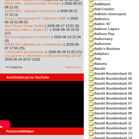
KWAS #40 - zabierzcie Atari Portfolio!
z 2026-06-23
Ballblazer
08:12 (0)
Ball-Cracker
KWAS #40 - naprawa retrosprzętu
z 2026-06-21
Ballistic Interceptor
17:15 (1)
Sceny z demosceny #7 z Bigerem i MBR
z 2026-
Ballistics
06-19 22:08 (0)
Ballon '87
Atari Floppy Image Toolkit
z 2026-06-17 13:51 (9)
Balloon Capers
Spotkanie online z grupą LST
z 2026-06-16 16:32
(17)
Balloon Pop
Recoil zintegrowany z macOS
z 2026-06-13 21:34
Balloonacy
(5)
Balloonier
KWAS #40 odbędzie się w Katowicach
z 2026-06-
07 17:59 (25)
Balls'n Boobies
Commodore po atarowsku
z 2026-05-28 21:50 (21)
Ballyhoo
Urządzenie z rekordowo szybką transmisją SIO!
z
Balz
2026-05-24 20:57 (116)
Banana
«« nowsze
starsze »»
Bandit
Bandit Boulderdash 01
AtariOnline.pl na YouTube
Bandit Boulderdash 02
Bandit Boulderdash 03
Bandit Boulderdash 04
Bandit Boulderdash 05
Bandit Boulderdash 06
Bandit Boulderdash 07
Bandit Boulderdash 08
Bandit Boulderdash 09
Bandit Boulderdash 10
Bandit Boulderdash 11
Bandit Boulderdash 12
Pomocnik/Helper
Bandit Boulderdash 13
Bandit Boulderdash 14