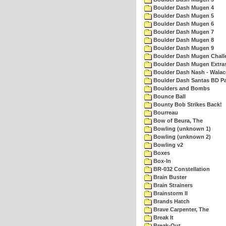
Boulder Dash Mugen 4
Boulder Dash Mugen 5
Boulder Dash Mugen 6
Boulder Dash Mugen 7
Boulder Dash Mugen 8
Boulder Dash Mugen 9
Boulder Dash Mugen Chall
Boulder Dash Mugen Extra
Boulder Dash Nash - Walac
Boulder Dash Santas BD Pa
Boulders and Bombs
Bounce Ball
Bounty Bob Strikes Back!
Bourreau
Bow of Beura, The
Bowling (unknown 1)
Bowling (unknown 2)
Bowling v2
Boxes
Box-In
BR-032 Constellation
Brain Buster
Brain Strainers
Brainstorm II
Brands Hatch
Brave Carpenter, The
Break It
Break-Out