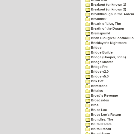
Breakout (unknown 1)
Breakout (unknown 2)
Breakthrough in the Arden
Breakthru'
Breath of Live, The
Breath of the Dragon
Bremspunkt
Brian Clough's Football Fo
Bricklayer's Nightmare
Bridge
Bridge Builder
Bridge (Hooper, John)
Bridge Master
Bridge Pro
Bridge v2.0
Bridge v5.0
Brik Bat
Brimstone
Bristles
Broad's Revenge
Broadsides
Bros
Bruce Lee
Bruce Lee's Return
Brundles, The
Brutal Karate
Brutal Recall
Brutal Story