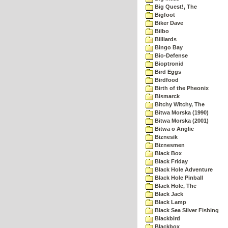
Big Quest!, The
Bigfoot
Biker Dave
Bilbo
Billiards
Bingo Bay
Bio-Defense
Bioptronid
Bird Eggs
Birdfood
Birth of the Pheonix
Bismarck
Bitchy Witchy, The
Bitwa Morska (1990)
Bitwa Morska (2001)
Bitwa o Anglie
Biznesik
Biznesmen
Black Box
Black Friday
Black Hole Adventure
Black Hole Pinball
Black Hole, The
Black Jack
Black Lamp
Black Sea Silver Fishing
Blackbird
Blackbox