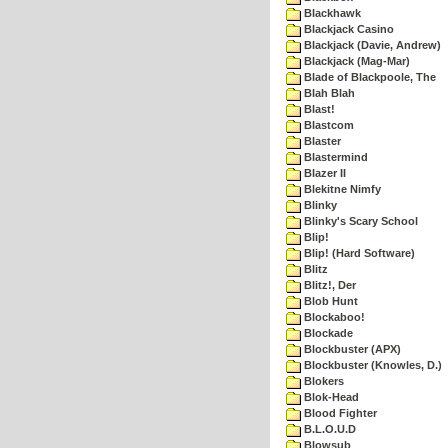
Blackhawk
Blackjack Casino
Blackjack (Davie, Andrew)
Blackjack (Mag-Mar)
Blade of Blackpoole, The
Blah Blah
Blast!
Blastcom
Blaster
Blastermind
Blazer II
Blekitne Nimfy
Blinky
Blinky's Scary School
Blip!
Blip! (Hard Software)
Blitz
Blitz!, Der
Blob Hunt
Blockaboo!
Blockade
Blockbuster (APX)
Blockbuster (Knowles, D.)
Blokers
Blok-Head
Blood Fighter
B.L.O.U.D
Blowsub