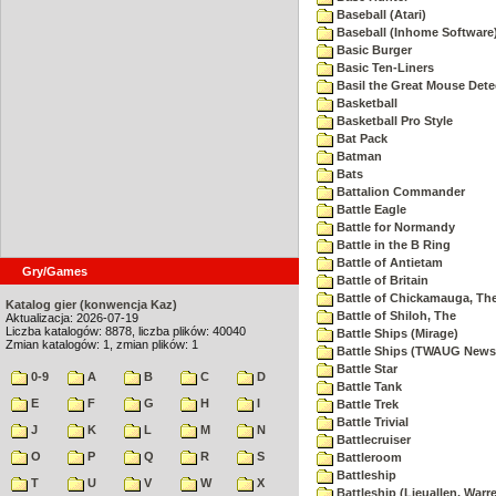
Baseball (Atari)
Baseball (Inhome Software
Basic Burger
Basic Ten-Liners
Basil the Great Mouse Dete
Basketball
Basketball Pro Style
Bat Pack
Batman
Bats
Battalion Commander
Battle Eagle
Battle for Normandy
Battle in the B Ring
Battle of Antietam
Gry/Games
Battle of Britain
Battle of Chickamauga, Th
Katalog gier (konwencja Kaz)
Battle of Shiloh, The
Aktualizacja: 2026-07-19
Liczba katalogów: 8878, liczba plików: 40040
Battle Ships (Mirage)
Zmian katalogów: 1, zmian plików: 1
Battle Ships (TWAUG Newsl
Battle Star
0-9
A
B
C
D
Battle Tank
E
F
G
H
I
Battle Trek
Battle Trivial
J
K
L
M
N
Battlecruiser
O
P
Q
R
S
Battleroom
Battleship
T
U
V
W
X
Battleship (Lieuallen, Warr