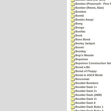
Bomber (Powersoft - Proc 
Bomber (Reeve, Alan)
Bombex
Bombi
Bombs Away!
Bong
Bongo
Bonifac
Bonk
Bons Bond
Booby Jackpot
Boom!
Bootleg
Bop'n Wrestle
Bopotron
Bopotron Construction Set
Bored a Bit
Bored of Floppy
Borek in ASCII World
Bosconian
Boulder Bombers
Boulder Dash 1+
Boulder Dash 2+
Boulder Dash (2600)
Boulder Dash 3+
Boulder Dash 8
Boulder Dash Bobo 1
Boulder Dash Bobo 3