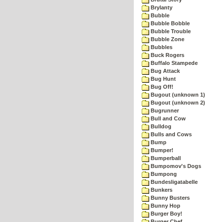
Brylanty
Bubble
Bubble Bobble
Bubble Trouble
Bubble Zone
Bubbles
Buck Rogers
Buffalo Stampede
Bug Attack
Bug Hunt
Bug Off!
Bugout (unknown 1)
Bugout (unknown 2)
Bugrunner
Bull and Cow
Bulldog
Bulls and Cows
Bump
Bumper!
Bumperball
Bumpomov's Dogs
Bumpong
Bundesligatabelle
Bunkers
Bunny Busters
Bunny Hop
Burger Boy!
Burger Chef