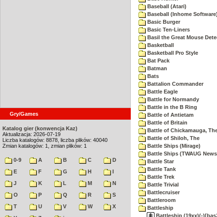
Baseball (Atari)
Baseball (Inhome Software
Basic Burger
Basic Ten-Liners
Basil the Great Mouse Dete
Basketball
Basketball Pro Style
Bat Pack
Batman
Bats
Battalion Commander
Battle Eagle
Battle for Normandy
Battle in the B Ring
Gry/Games
Battle of Antietam
Battle of Britain
Katalog gier (konwencja Kaz)
Battle of Chickamauga, Th
Aktualizacja: 2026-07-19
Battle of Shiloh, The
Liczba katalogów: 8878, liczba plików: 40040
Zmian katalogów: 1, zmian plików: 1
Battle Ships (Mirage)
Battle Ships (TWAUG Newsl
0-9
A
B
C
D
Battle Star
Battle Tank
E
F
G
H
I
Battle Trek
J
K
L
M
N
Battle Trivial
Battlecruiser
O
P
Q
R
S
Battleroom
T
U
V
W
X
Battleship
Battleship (19xx)(-)[bas