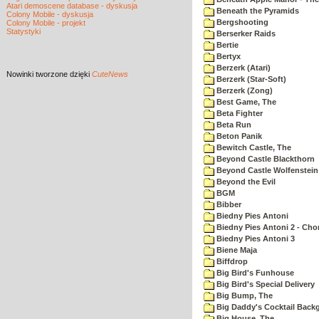
Atari demoscene database - dyskusja
Beneath the Pyramids
Colony Mobile - dyskusja
Bergshooting
Colony Mobile - projekt
Statystyki
Berserker Raids
Bertie
Bertyx
Berzerk (Atari)
Nowinki
tworzone dzięki
CuteNews
Berzerk (Star-Soft)
Berzerk (Zong)
Best Game, The
Beta Fighter
Beta Run
Beton Panik
Bewitch Castle, The
Beyond Castle Blackthorn
Beyond Castle Wolfenstein
Beyond the Evil
BGM
Bibber
Biedny Pies Antoni
Biedny Pies Antoni 2 - Cho
Biedny Pies Antoni 3
Biene Maja
Biffdrop
Big Bird's Funhouse
Big Bird's Special Delivery
Big Bump, The
Big Daddy's Cocktail Bac
Big House, The