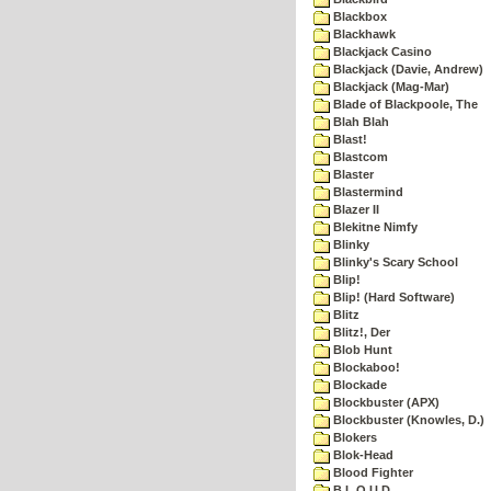
Blackbox
Blackhawk
Blackjack Casino
Blackjack (Davie, Andrew)
Blackjack (Mag-Mar)
Blade of Blackpoole, The
Blah Blah
Blast!
Blastcom
Blaster
Blastermind
Blazer II
Blekitne Nimfy
Blinky
Blinky's Scary School
Blip!
Blip! (Hard Software)
Blitz
Blitz!, Der
Blob Hunt
Blockaboo!
Blockade
Blockbuster (APX)
Blockbuster (Knowles, D.)
Blokers
Blok-Head
Blood Fighter
B.L.O.U.D