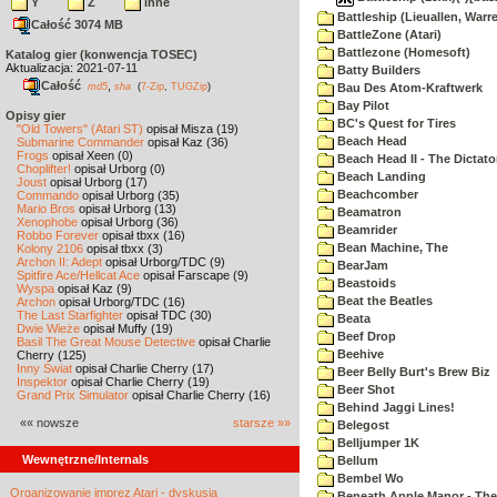
Y
Z
inne
Battleship (Lieuallen, Warr
Całość 3074 MB
BattleZone (Atari)
Battlezone (Homesoft)
Katalog gier (konwencja TOSEC)
Aktualizacja: 2021-07-11
Batty Builders
Całość
,
md5
sha
(
7-Zip
,
TUGZip
)
Bau Des Atom-Kraftwerk
Bay Pilot
Opisy gier
BC's Quest for Tires
"Old Towers" (Atari ST)
opisał Misza (19)
Beach Head
Submarine Commander
opisał Kaz (36)
Frogs
opisał Xeen (0)
Beach Head II - The Dictato
Choplifter!
opisał Urborg (0)
Beach Landing
Joust
opisał Urborg (17)
Beachcomber
Commando
opisał Urborg (35)
Mario Bros
opisał Urborg (13)
Beamatron
Xenophobe
opisał Urborg (36)
Beamrider
Robbo Forever
opisał tbxx (16)
Bean Machine, The
Kolony 2106
opisał tbxx (3)
Archon II: Adept
opisał Urborg/TDC (9)
BearJam
Spitfire Ace/Hellcat Ace
opisał Farscape (9)
Beastoids
Wyspa
opisał Kaz (9)
Beat the Beatles
Archon
opisał Urborg/TDC (16)
The Last Starfighter
opisał TDC (30)
Beata
Dwie Wieże
opisał Muffy (19)
Beef Drop
Basil The Great Mouse Detective
opisał Charlie
Beehive
Cherry (125)
Inny Świat
opisał Charlie Cherry (17)
Beer Belly Burt's Brew Biz
Inspektor
opisał Charlie Cherry (19)
Beer Shot
Grand Prix Simulator
opisał Charlie Cherry (16)
Behind Jaggi Lines!
«« nowsze
starsze »»
Belegost
Belljumper 1K
Wewnętrzne/Internals
Bellum
Bembel Wo
Organizowanie imprez Atari - dyskusja
Beneath Apple Manor - The 