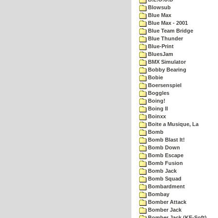
Blowsub
Blue Max
Blue Max - 2001
Blue Team Bridge
Blue Thunder
Blue-Print
BluesJam
BMX Simulator
Bobby Bearing
Bobie
Boersenspiel
Boggles
Boing!
Boing II
Boinxx
Boite a Musique, La
Bomb
Bomb Blast It!
Bomb Down
Bomb Escape
Bomb Fusion
Bomb Jack
Bomb Squad
Bombardment
Bombay
Bomber Attack
Bomber Jack
Bomber Jack (KE-Soft)