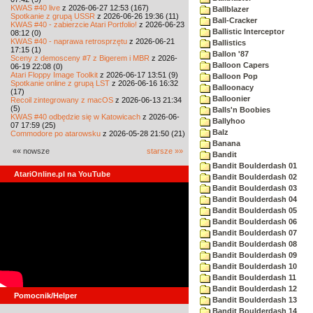
KWAS #40 live
z 2026-06-27 12:53 (167)
Ballblazer
Spotkanie z grupą USSR
z 2026-06-26 19:36 (11)
Ball-Cracker
KWAS #40 - zabierzcie Atari Portfolio!
z 2026-06-23
Ballistic Interceptor
08:12 (0)
KWAS #40 - naprawa retrosprzętu
z 2026-06-21
Ballistics
17:15 (1)
Ballon '87
Sceny z demosceny #7 z Bigerem i MBR
z 2026-
Balloon Capers
06-19 22:08 (0)
Atari Floppy Image Toolkit
z 2026-06-17 13:51 (9)
Balloon Pop
Spotkanie online z grupą LST
z 2026-06-16 16:32
Balloonacy
(17)
Balloonier
Recoil zintegrowany z macOS
z 2026-06-13 21:34
(5)
Balls'n Boobies
KWAS #40 odbędzie się w Katowicach
z 2026-06-
Ballyhoo
07 17:59 (25)
Balz
Commodore po atarowsku
z 2026-05-28 21:50 (21)
Banana
«« nowsze
starsze »»
Bandit
Bandit Boulderdash 01
AtariOnline.pl na YouTube
Bandit Boulderdash 02
Bandit Boulderdash 03
Bandit Boulderdash 04
Bandit Boulderdash 05
Bandit Boulderdash 06
Bandit Boulderdash 07
Bandit Boulderdash 08
Bandit Boulderdash 09
Bandit Boulderdash 10
Bandit Boulderdash 11
Bandit Boulderdash 12
Pomocnik/Helper
Bandit Boulderdash 13
Bandit Boulderdash 14