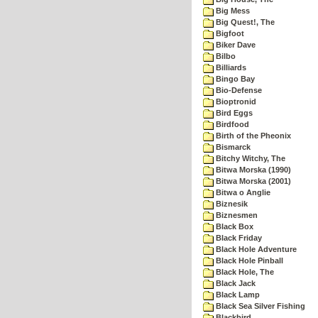
Big Mess
Big Quest!, The
Bigfoot
Biker Dave
Bilbo
Billiards
Bingo Bay
Bio-Defense
Bioptronid
Bird Eggs
Birdfood
Birth of the Pheonix
Bismarck
Bitchy Witchy, The
Bitwa Morska (1990)
Bitwa Morska (2001)
Bitwa o Anglie
Biznesik
Biznesmen
Black Box
Black Friday
Black Hole Adventure
Black Hole Pinball
Black Hole, The
Black Jack
Black Lamp
Black Sea Silver Fishing
Blackbird