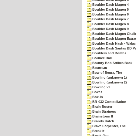
Boulder Dash Mugen 4
Boulder Dash Mugen 5
Boulder Dash Mugen 6
Boulder Dash Mugen 7
Boulder Dash Mugen 8
Boulder Dash Mugen 9
Boulder Dash Mugen Chall
Boulder Dash Mugen Extra
Boulder Dash Nash - Walac
Boulder Dash Santas BD Pa
Boulders and Bombs
Bounce Ball
Bounty Bob Strikes Back!
Bourreau
Bow of Beura, The
Bowling (unknown 1)
Bowling (unknown 2)
Bowling v2
Boxes
Box-In
BR-032 Constellation
Brain Buster
Brain Strainers
Brainstorm II
Brands Hatch
Brave Carpenter, The
Break It
Break-Out