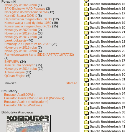
Poradniki
Bandit Boulderdash 15
Nowe gry w 2026 roku
(1)
SFX-Engine w MAD Pascalu
(3)
Bandit Boulderdash 16
Narzędzie do tworzenia scrolli
(12)
Bandit Boulderdash 17
Kartridż Sparta DOS X
(6)
Bandit Boulderdash 18
Usprawnienia magnetofonu XC12
(12)
Konserwacja stacji dysków 1050
(19)
Bandit Boulderdash 19
Konserwacja magnetofonu XC12
(15)
Bandit Boulderdash 20
Nowe gry w 2020 roku
(2)
Bandit Boulderdash 21
Nowe gry w 2019 roku
(35)
Nowe gry w 2017 roku
(3)
Bandit Boulderdash 22
Larek pokazuje
(40)
Bandit Boulderdash 23
Emulacja ZX Spectrum na VBXE
(26)
Bandit Boulderdash 24
Nowe gry w 2016 roku
(7)
Nowe gry w 2015 roku
(4)
Bandit Boulderdash 25
Partycjonowanie karty SIDE (APT/FAT16/FAT32)
Bandit Boulderdash 26
(1)
Bandit Boulderdash 27
BMPVIEW
(34)
Atari ST dla opornych
(75)
Bandit Boulderdash 28
Nowe gry w 2014 roku
(19)
Bandit Boulderdash 29
Tritone engine
(11)
Bandit Boulderdash 30
QChan Engine
(6)
Bandit Boulderdash 31
nowsze
starsze
Bandit Boulderdash 32
Bandit Boulderdash 33
Emulatory
Bandit Boulderdash 34
Emulator Atari800Win
Emulator Atari800Win PLus 4.0 (Windows)
Bandit Boulderdash 35
Emulator Atari++ (multiplatform)
Bandit Boulderdash 36
Emulator Altirra (Windows)
Bandit Boulderdash 37
Biblioteka Atarowca
Bandit Boulderdash 38
Bandit Boulderdash 39
Bandit Boulderdash 40
Bandit Boulderdash 41
Bandit Boulderdash 42