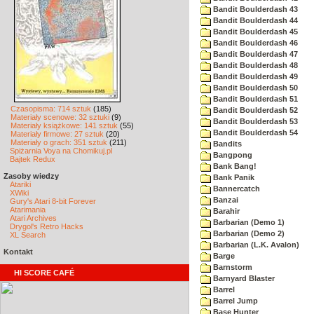
Bandit Boulderdash 43
Bandit Boulderdash 44
Bandit Boulderdash 45
Bandit Boulderdash 46
Bandit Boulderdash 47
Bandit Boulderdash 48
Bandit Boulderdash 49
Bandit Boulderdash 50
Bandit Boulderdash 51
Czasopisma: 714 sztuk
(185)
Bandit Boulderdash 52
Materiały scenowe: 32 sztuki
(9)
Bandit Boulderdash 53
Materiały książkowe: 141 sztuk
(55)
Bandit Boulderdash 54
Materiały firmowe: 27 sztuk
(20)
Materiały o grach: 351 sztuk
(211)
Bandits
Spiżarnia Voya na Chomikuj.pl
Bangpong
Bajtek Redux
Bank Bang!
Zasoby wiedzy
Bank Panik
Atariki
Bannercatch
XWiki
Banzai
Gury's Atari 8-bit Forever
Atarimania
Barahir
Atari Archives
Barbarian (Demo 1)
Drygol's Retro Hacks
Barbarian (Demo 2)
XL Search
Barbarian (L.K. Avalon)
Kontakt
Barge
Barnstorm
HI SCORE CAFÉ
Barnyard Blaster
Barrel
Barrel Jump
Base Hunter