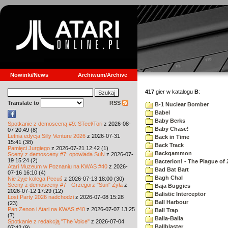
Nowinki/News
Archiwum/Archive
417
gier w katalogu
B
:
Translate to
RSS
B-1 Nuclear Bomber
Babel
Baby Berks
Spotkanie z demosceną #9: STeel/Tori
z 2026-08-
Baby Chase!
07 20:49 (8)
Letnia edycja Silly Venture 2026
z 2026-07-31
Back in Time
15:41 (38)
Back Track
Pamięci Jurgiego
z 2026-07-21 12:42 (1)
Backgammon
Sceny z demosceny #7: opowiada SuN
z 2026-07-
19 15:24 (2)
Bacterion! - The Plague of 
Atari Muzeum w Poznaniu na KWAS #40
z 2026-
Bad Bat Bart
07-16 16:10 (4)
Bagh Chal
Nie żyje kolega Pecuś
z 2026-07-13 18:00 (30)
Sceny z demosceny #7 - Grzegorz "Sun" Żyła
z
Baja Buggies
2026-07-12 17:29 (12)
Balistic Interceptor
Lost Party 2026 nadchodzi
z 2026-07-08 15:28
Ball Harbour
(23)
Pan Zenon i Atari na KWAS #40
z 2026-07-07 13:25
Ball Trap
(7)
Balla-Balla
Spotkanie z redakcją "The Voice"
z 2026-07-04
Ballblaster
07:42 (9)