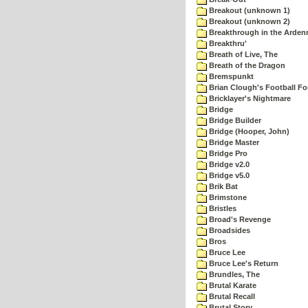
Breakout (unknown 1)
Breakout (unknown 2)
Breakthrough in the Arden
Breakthru'
Breath of Live, The
Breath of the Dragon
Bremspunkt
Brian Clough's Football Fo
Bricklayer's Nightmare
Bridge
Bridge Builder
Bridge (Hooper, John)
Bridge Master
Bridge Pro
Bridge v2.0
Bridge v5.0
Brik Bat
Brimstone
Bristles
Broad's Revenge
Broadsides
Bros
Bruce Lee
Bruce Lee's Return
Brundles, The
Brutal Karate
Brutal Recall
Brutal Story