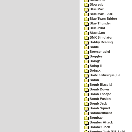
Blowsub
Blue Max
Blue Max - 2001
Blue Team Bridge
Blue Thunder
Blue-Print
BluesJam
BMX Simulator
Bobby Bearing
Bobie
Boersenspiel
Boggles
Boing!
Boing II
Boinxx
Boite a Musique, La
Bomb
Bomb Blast It!
Bomb Down
Bomb Escape
Bomb Fusion
Bomb Jack
Bomb Squad
Bombardment
Bombay
Bomber Attack
Bomber Jack
Bomber Jack (KE-Soft)