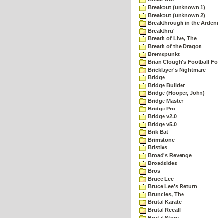
Breakout (unknown 1)
Breakout (unknown 2)
Breakthrough in the Arden
Breakthru'
Breath of Live, The
Breath of the Dragon
Bremspunkt
Brian Clough's Football Fo
Bricklayer's Nightmare
Bridge
Bridge Builder
Bridge (Hooper, John)
Bridge Master
Bridge Pro
Bridge v2.0
Bridge v5.0
Brik Bat
Brimstone
Bristles
Broad's Revenge
Broadsides
Bros
Bruce Lee
Bruce Lee's Return
Brundles, The
Brutal Karate
Brutal Recall
Brutal Story