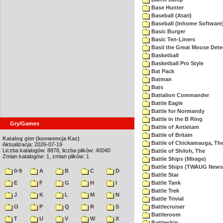
Base Hunter
Baseball (Atari)
Baseball (Inhome Software
Basic Burger
Basic Ten-Liners
Basil the Great Mouse Dete
Basketball
Basketball Pro Style
Bat Pack
Batman
Bats
Battalion Commander
Battle Eagle
Battle for Normandy
Battle in the B Ring
Gry/Games
Battle of Antietam
Battle of Britain
Katalog gier (konwencja Kaz)
Battle of Chickamauga, Th
Aktualizacja: 2026-07-19
Liczba katalogów: 8878, liczba plików: 40040
Battle of Shiloh, The
Zmian katalogów: 1, zmian plików: 1
Battle Ships (Mirage)
Battle Ships (TWAUG Newsl
0-9
A
B
C
D
Battle Star
E
F
G
H
I
Battle Tank
Battle Trek
J
K
L
M
N
Battle Trivial
O
P
Q
R
S
Battlecruiser
Battleroom
T
U
V
W
X
Battleship