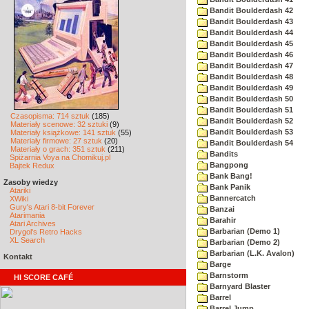
Bandit Boulderdash 42
Bandit Boulderdash 43
Bandit Boulderdash 44
Bandit Boulderdash 45
Bandit Boulderdash 46
Bandit Boulderdash 47
Bandit Boulderdash 48
Bandit Boulderdash 49
Bandit Boulderdash 50
Bandit Boulderdash 51
Czasopisma: 714 sztuk
(185)
Bandit Boulderdash 52
Materiały scenowe: 32 sztuki
(9)
Bandit Boulderdash 53
Materiały książkowe: 141 sztuk
(55)
Materiały firmowe: 27 sztuk
(20)
Bandit Boulderdash 54
Materiały o grach: 351 sztuk
(211)
Bandits
Spiżarnia Voya na Chomikuj.pl
Bangpong
Bajtek Redux
Bank Bang!
Zasoby wiedzy
Bank Panik
Atariki
Bannercatch
XWiki
Gury's Atari 8-bit Forever
Banzai
Atarimania
Barahir
Atari Archives
Barbarian (Demo 1)
Drygol's Retro Hacks
XL Search
Barbarian (Demo 2)
Barbarian (L.K. Avalon)
Kontakt
Barge
Barnstorm
HI SCORE CAFÉ
Barnyard Blaster
Barrel
Barrel Jump