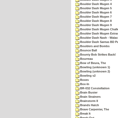
Boulder Dash Mugen 4
Boulder Dash Mugen 5
Boulder Dash Mugen 6
Boulder Dash Mugen 7
Boulder Dash Mugen 8
Boulder Dash Mugen 9
Boulder Dash Mugen Chall
Boulder Dash Mugen Extra
Boulder Dash Nash - Walac
Boulder Dash Santas BD Pa
Boulders and Bombs
Bounce Ball
Bounty Bob Strikes Back!
Bourreau
Bow of Beura, The
Bowling (unknown 1)
Bowling (unknown 2)
Bowling v2
Boxes
Box-In
BR-032 Constellation
Brain Buster
Brain Strainers
Brainstorm II
Brands Hatch
Brave Carpenter, The
Break It
Break-Out