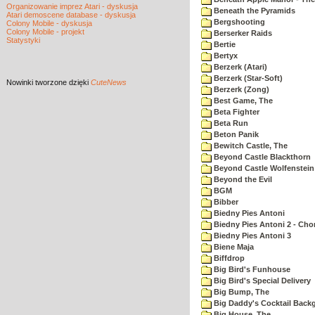
Organizowanie imprez Atari - dyskusja
Beneath the Pyramids
Atari demoscene database - dyskusja
Bergshooting
Colony Mobile - dyskusja
Colony Mobile - projekt
Berserker Raids
Statystyki
Bertie
Bertyx
Berzerk (Atari)
Berzerk (Star-Soft)
Nowinki
tworzone dzięki
CuteNews
Berzerk (Zong)
Best Game, The
Beta Fighter
Beta Run
Beton Panik
Bewitch Castle, The
Beyond Castle Blackthorn
Beyond Castle Wolfenstein
Beyond the Evil
BGM
Bibber
Biedny Pies Antoni
Biedny Pies Antoni 2 - Cho
Biedny Pies Antoni 3
Biene Maja
Biffdrop
Big Bird's Funhouse
Big Bird's Special Delivery
Big Bump, The
Big Daddy's Cocktail Bac
Big House, The