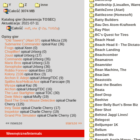
Y
Z
inne
Battleship (Lieuallen, Warr
BattleZone (Atari)
Całość 3074 MB
Battlezone (Homesoft)
Katalog gier (konwencja TOSEC)
Batty Builders
Aktualizacja: 2021-07-11
Bau Des Atom-Kraftwerk
Całość
,
md5
sha
(
7-Zip
,
TUGZip
)
Bay Pilot
BC's Quest for Tires
Opisy gier
Beach Head
"Old Towers" (Atari ST)
opisał Misza (19)
Submarine Commander
opisał Kaz (36)
Beach Head II - The Dictato
Frogs
opisał Xeen (0)
Beach Landing
Choplifter!
opisał Urborg (0)
Beachcomber
Joust
opisał Urborg (17)
Commando
opisał Urborg (35)
Beamatron
Mario Bros
opisał Urborg (13)
Beamrider
Xenophobe
opisał Urborg (36)
Bean Machine, The
Robbo Forever
opisał tbxx (16)
Kolony 2106
opisał tbxx (3)
BearJam
Archon II: Adept
opisał Urborg/TDC (9)
Beastoids
Spitfire Ace/Hellcat Ace
opisał Farscape (9)
Beat the Beatles
Wyspa
opisał Kaz (9)
Archon
opisał Urborg/TDC (16)
Beata
The Last Starfighter
opisał TDC (30)
Beef Drop
Dwie Wieże
opisał Muffy (19)
Beehive
Basil The Great Mouse Detective
opisał Charlie
Cherry (125)
Beer Belly Burt's Brew Biz
Inny Świat
opisał Charlie Cherry (17)
Beer Shot
Inspektor
opisał Charlie Cherry (19)
Behind Jaggi Lines!
Grand Prix Simulator
opisał Charlie Cherry (16)
Belegost
«« nowsze
starsze »»
Belljumper 1K
Bellum
Wewnętrzne/Internals
Bembel Wo
Beneath Apple Manor - The 