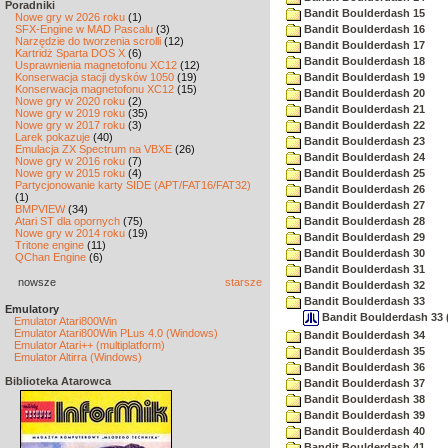
Poradniki
Bandit Boulderdash 15
Nowe gry w 2026 roku
(1)
SFX-Engine w MAD Pascalu
(3)
Bandit Boulderdash 16
Narzędzie do tworzenia scrolli
(12)
Bandit Boulderdash 17
Kartridż Sparta DOS X
(6)
Bandit Boulderdash 18
Usprawnienia magnetofonu XC12
(12)
Konserwacja stacji dysków 1050
(19)
Bandit Boulderdash 19
Konserwacja magnetofonu XC12
(15)
Bandit Boulderdash 20
Nowe gry w 2020 roku
(2)
Bandit Boulderdash 21
Nowe gry w 2019 roku
(35)
Nowe gry w 2017 roku
(3)
Bandit Boulderdash 22
Larek pokazuje
(40)
Bandit Boulderdash 23
Emulacja ZX Spectrum na VBXE
(26)
Bandit Boulderdash 24
Nowe gry w 2016 roku
(7)
Nowe gry w 2015 roku
(4)
Bandit Boulderdash 25
Partycjonowanie karty SIDE (APT/FAT16/FAT32)
Bandit Boulderdash 26
(1)
Bandit Boulderdash 27
BMPVIEW
(34)
Atari ST dla opornych
(75)
Bandit Boulderdash 28
Nowe gry w 2014 roku
(19)
Bandit Boulderdash 29
Tritone engine
(11)
Bandit Boulderdash 30
QChan Engine
(6)
Bandit Boulderdash 31
nowsze
starsze
Bandit Boulderdash 32
Bandit Boulderdash 33
Emulatory
Bandit Boulderdash 33 
Emulator Atari800Win
Emulator Atari800Win PLus 4.0 (Windows)
Bandit Boulderdash 34
Emulator Atari++ (multiplatform)
Bandit Boulderdash 35
Emulator Altirra (Windows)
Bandit Boulderdash 36
Biblioteka Atarowca
Bandit Boulderdash 37
Bandit Boulderdash 38
Bandit Boulderdash 39
Bandit Boulderdash 40
Bandit Boulderdash 41