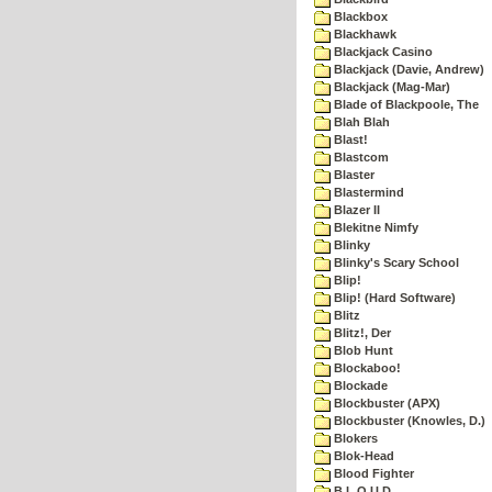
Blackbox
Blackhawk
Blackjack Casino
Blackjack (Davie, Andrew)
Blackjack (Mag-Mar)
Blade of Blackpoole, The
Blah Blah
Blast!
Blastcom
Blaster
Blastermind
Blazer II
Blekitne Nimfy
Blinky
Blinky's Scary School
Blip!
Blip! (Hard Software)
Blitz
Blitz!, Der
Blob Hunt
Blockaboo!
Blockade
Blockbuster (APX)
Blockbuster (Knowles, D.)
Blokers
Blok-Head
Blood Fighter
B.L.O.U.D