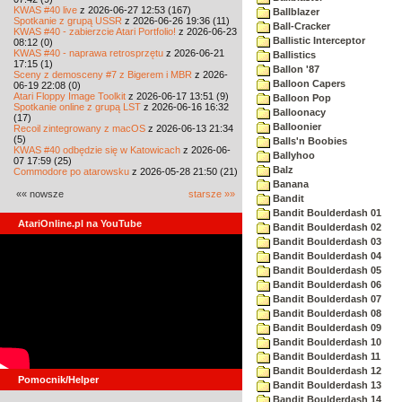
KWAS #40 live
z 2026-06-27 12:53 (167)
Ballblazer
Spotkanie z grupą USSR
z 2026-06-26 19:36 (11)
Ball-Cracker
KWAS #40 - zabierzcie Atari Portfolio!
z 2026-06-23
Ballistic Interceptor
08:12 (0)
KWAS #40 - naprawa retrosprzętu
z 2026-06-21
Ballistics
17:15 (1)
Ballon '87
Sceny z demosceny #7 z Bigerem i MBR
z 2026-
Balloon Capers
06-19 22:08 (0)
Atari Floppy Image Toolkit
z 2026-06-17 13:51 (9)
Balloon Pop
Spotkanie online z grupą LST
z 2026-06-16 16:32
Balloonacy
(17)
Balloonier
Recoil zintegrowany z macOS
z 2026-06-13 21:34
(5)
Balls'n Boobies
KWAS #40 odbędzie się w Katowicach
z 2026-06-
Ballyhoo
07 17:59 (25)
Balz
Commodore po atarowsku
z 2026-05-28 21:50 (21)
Banana
«« nowsze
starsze »»
Bandit
Bandit Boulderdash 01
AtariOnline.pl na YouTube
Bandit Boulderdash 02
Bandit Boulderdash 03
Bandit Boulderdash 04
Bandit Boulderdash 05
Bandit Boulderdash 06
Bandit Boulderdash 07
Bandit Boulderdash 08
Bandit Boulderdash 09
Bandit Boulderdash 10
Bandit Boulderdash 11
Bandit Boulderdash 12
Pomocnik/Helper
Bandit Boulderdash 13
Bandit Boulderdash 14