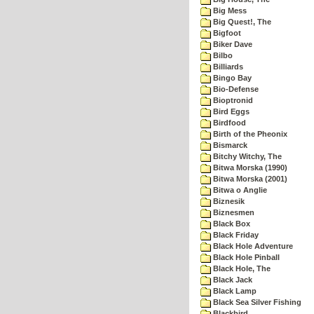
Big Mess
Big Quest!, The
Bigfoot
Biker Dave
Bilbo
Billiards
Bingo Bay
Bio-Defense
Bioptronid
Bird Eggs
Birdfood
Birth of the Pheonix
Bismarck
Bitchy Witchy, The
Bitwa Morska (1990)
Bitwa Morska (2001)
Bitwa o Anglie
Biznesik
Biznesmen
Black Box
Black Friday
Black Hole Adventure
Black Hole Pinball
Black Hole, The
Black Jack
Black Lamp
Black Sea Silver Fishing
Blackbird