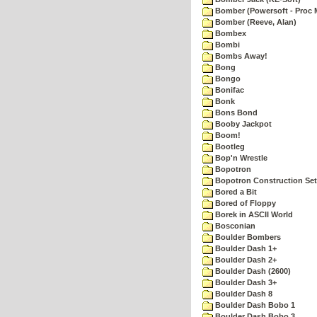
Bomber (Powersoft - Proc 
Bomber (Reeve, Alan)
Bombex
Bombi
Bombs Away!
Bong
Bongo
Bonifac
Bonk
Bons Bond
Booby Jackpot
Boom!
Bootleg
Bop'n Wrestle
Bopotron
Bopotron Construction Set
Bored a Bit
Bored of Floppy
Borek in ASCII World
Bosconian
Boulder Bombers
Boulder Dash 1+
Boulder Dash 2+
Boulder Dash (2600)
Boulder Dash 3+
Boulder Dash 8
Boulder Dash Bobo 1
Boulder Dash Bobo 3