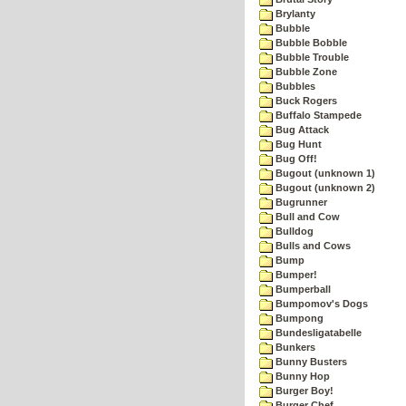
Brylanty
Bubble
Bubble Bobble
Bubble Trouble
Bubble Zone
Bubbles
Buck Rogers
Buffalo Stampede
Bug Attack
Bug Hunt
Bug Off!
Bugout (unknown 1)
Bugout (unknown 2)
Bugrunner
Bull and Cow
Bulldog
Bulls and Cows
Bump
Bumper!
Bumperball
Bumpomov's Dogs
Bumpong
Bundesligatabelle
Bunkers
Bunny Busters
Bunny Hop
Burger Boy!
Burger Chef