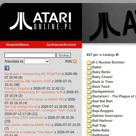
Nowinki/News
Archiwum/Archive
417
gier w katalogu
B
:
Translate to
RSS
B-1 Nuclear Bomber
Babel
Baby Berks
Spotkanie z demosceną #9: STeel/Tori
z 2026-08-
Baby Chase!
07 20:49 (6)
Letnia edycja Silly Venture 2026
z 2026-07-31
Back in Time
15:41 (38)
Back Track
Pamięci Jurgiego
z 2026-07-21 12:42 (1)
Backgammon
Sceny z demosceny #7: opowiada SuN
z 2026-07-
19 15:24 (2)
Bacterion! - The Plague of 
Atari Muzeum w Poznaniu na KWAS #40
z 2026-
Bad Bat Bart
07-16 16:10 (4)
Bagh Chal
Nie żyje kolega Pecuś
z 2026-07-13 18:00 (30)
Sceny z demosceny #7 - Grzegorz "Sun" Żyła
z
Baja Buggies
2026-07-12 17:29 (12)
Balistic Interceptor
Lost Party 2026 nadchodzi
z 2026-07-08 15:28
Ball Harbour
(23)
Pan Zenon i Atari na KWAS #40
z 2026-07-07 13:25
Ball Trap
(7)
Balla-Balla
Spotkanie z redakcją "The Voice"
z 2026-07-04
Ballblaster
07:42 (9)