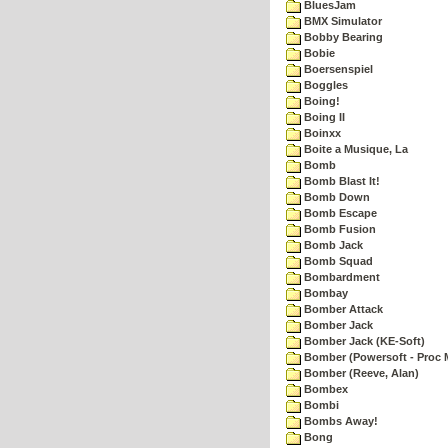
BluesJam
BMX Simulator
Bobby Bearing
Bobie
Boersenspiel
Boggles
Boing!
Boing II
Boinxx
Boite a Musique, La
Bomb
Bomb Blast It!
Bomb Down
Bomb Escape
Bomb Fusion
Bomb Jack
Bomb Squad
Bombardment
Bombay
Bomber Attack
Bomber Jack
Bomber Jack (KE-Soft)
Bomber (Powersoft - Proc 
Bomber (Reeve, Alan)
Bombex
Bombi
Bombs Away!
Bong