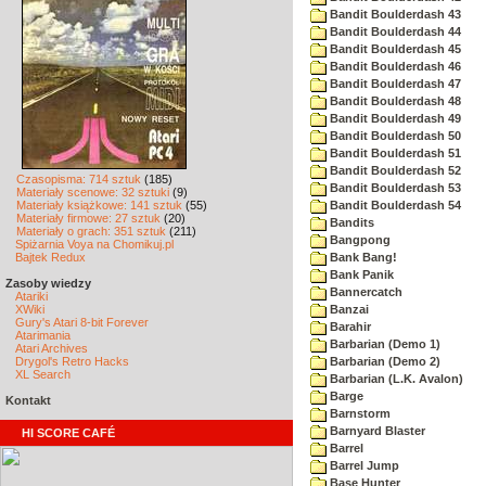
Bandit Boulderdash 43
Bandit Boulderdash 44
Bandit Boulderdash 45
Bandit Boulderdash 46
Bandit Boulderdash 47
Bandit Boulderdash 48
Bandit Boulderdash 49
Bandit Boulderdash 50
Bandit Boulderdash 51
Bandit Boulderdash 52
Czasopisma: 714 sztuk
(185)
Bandit Boulderdash 53
Materiały scenowe: 32 sztuki
(9)
Materiały książkowe: 141 sztuk
(55)
Bandit Boulderdash 54
Materiały firmowe: 27 sztuk
(20)
Bandits
Materiały o grach: 351 sztuk
(211)
Bangpong
Spiżarnia Voya na Chomikuj.pl
Bajtek Redux
Bank Bang!
Bank Panik
Zasoby wiedzy
Bannercatch
Atariki
XWiki
Banzai
Gury's Atari 8-bit Forever
Barahir
Atarimania
Barbarian (Demo 1)
Atari Archives
Drygol's Retro Hacks
Barbarian (Demo 2)
XL Search
Barbarian (L.K. Avalon)
Barge
Kontakt
Barnstorm
Barnyard Blaster
HI SCORE CAFÉ
Barrel
Barrel Jump
Base Hunter