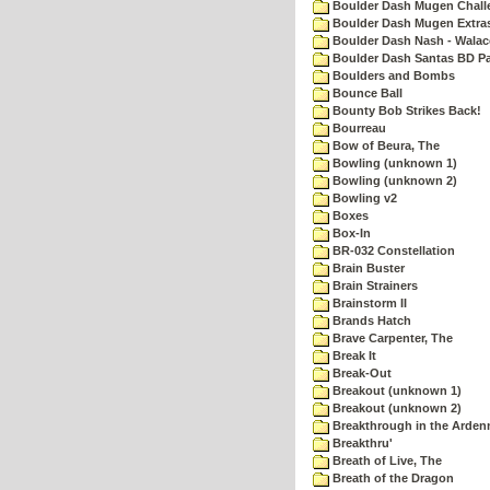
Boulder Dash Mugen Chall
Boulder Dash Mugen Extra
Boulder Dash Nash - Walac
Boulder Dash Santas BD Pa
Boulders and Bombs
Bounce Ball
Bounty Bob Strikes Back!
Bourreau
Bow of Beura, The
Bowling (unknown 1)
Bowling (unknown 2)
Bowling v2
Boxes
Box-In
BR-032 Constellation
Brain Buster
Brain Strainers
Brainstorm II
Brands Hatch
Brave Carpenter, The
Break It
Break-Out
Breakout (unknown 1)
Breakout (unknown 2)
Breakthrough in the Arden
Breakthru'
Breath of Live, The
Breath of the Dragon