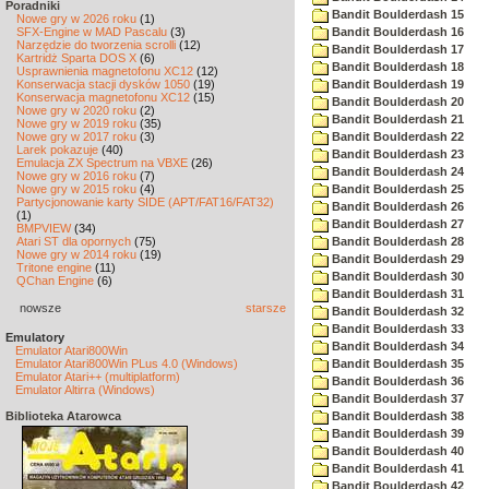
Poradniki
Bandit Boulderdash 15
Nowe gry w 2026 roku
(1)
SFX-Engine w MAD Pascalu
(3)
Bandit Boulderdash 16
Narzędzie do tworzenia scrolli
(12)
Bandit Boulderdash 17
Kartridż Sparta DOS X
(6)
Bandit Boulderdash 18
Usprawnienia magnetofonu XC12
(12)
Konserwacja stacji dysków 1050
(19)
Bandit Boulderdash 19
Konserwacja magnetofonu XC12
(15)
Bandit Boulderdash 20
Nowe gry w 2020 roku
(2)
Bandit Boulderdash 21
Nowe gry w 2019 roku
(35)
Nowe gry w 2017 roku
(3)
Bandit Boulderdash 22
Larek pokazuje
(40)
Bandit Boulderdash 23
Emulacja ZX Spectrum na VBXE
(26)
Bandit Boulderdash 24
Nowe gry w 2016 roku
(7)
Nowe gry w 2015 roku
(4)
Bandit Boulderdash 25
Partycjonowanie karty SIDE (APT/FAT16/FAT32)
Bandit Boulderdash 26
(1)
Bandit Boulderdash 27
BMPVIEW
(34)
Atari ST dla opornych
(75)
Bandit Boulderdash 28
Nowe gry w 2014 roku
(19)
Bandit Boulderdash 29
Tritone engine
(11)
Bandit Boulderdash 30
QChan Engine
(6)
Bandit Boulderdash 31
nowsze
starsze
Bandit Boulderdash 32
Bandit Boulderdash 33
Emulatory
Bandit Boulderdash 34
Emulator Atari800Win
Emulator Atari800Win PLus 4.0 (Windows)
Bandit Boulderdash 35
Emulator Atari++ (multiplatform)
Bandit Boulderdash 36
Emulator Altirra (Windows)
Bandit Boulderdash 37
Biblioteka Atarowca
Bandit Boulderdash 38
Bandit Boulderdash 39
Bandit Boulderdash 40
Bandit Boulderdash 41
Bandit Boulderdash 42