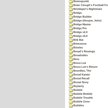
Bremspunkt
Brian Clough's Football Fo
Bricklayer's Nightmare
Bridge
Bridge Builder
Bridge (Hooper, John)
Bridge Master
Bridge Pro
Bridge v2.0
Bridge v5.0
Brik Bat
Brimstone
Bristles
Broad's Revenge
Broadsides
Bros
Bruce Lee
Bruce Lee's Return
Brundles, The
Brutal Karate
Brutal Recall
Brutal Story
Brylanty
Bubble
Bubble Bobble
Bubble Trouble
Bubble Zone
Bubbles