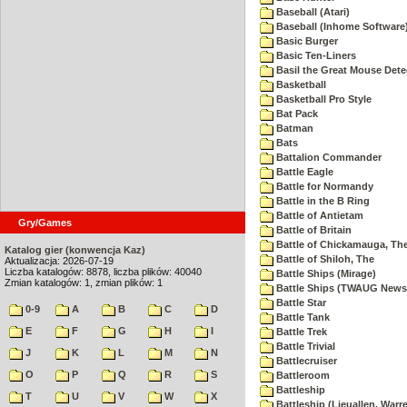
Baseball (Atari)
Baseball (Inhome Software
Basic Burger
Basic Ten-Liners
Basil the Great Mouse Dete
Basketball
Basketball Pro Style
Bat Pack
Batman
Bats
Battalion Commander
Battle Eagle
Battle for Normandy
Battle in the B Ring
Battle of Antietam
Gry/Games
Battle of Britain
Battle of Chickamauga, Th
Katalog gier (konwencja Kaz)
Battle of Shiloh, The
Aktualizacja: 2026-07-19
Liczba katalogów: 8878, liczba plików: 40040
Battle Ships (Mirage)
Zmian katalogów: 1, zmian plików: 1
Battle Ships (TWAUG Newsl
Battle Star
0-9
A
B
C
D
Battle Tank
E
F
G
H
I
Battle Trek
Battle Trivial
J
K
L
M
N
Battlecruiser
O
P
Q
R
S
Battleroom
Battleship
T
U
V
W
X
Battleship (Lieuallen, Warr