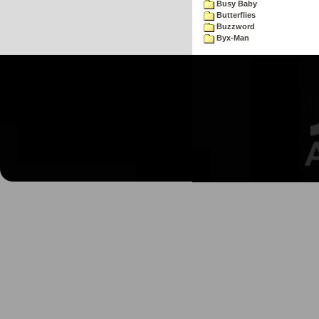
Busy Baby
Butterflies
Buzzword
Byx-Man