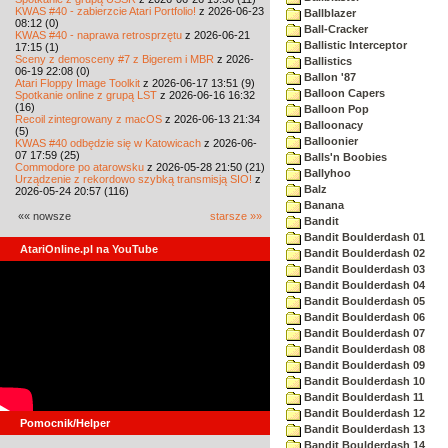
KWAS #40 - zabierzcie Atari Portfolio!
z 2026-06-23
Ballblazer
08:12 (0)
Ball-Cracker
KWAS #40 - naprawa retrosprzętu
z 2026-06-21
Ballistic Interceptor
17:15 (1)
Sceny z demosceny #7 z Bigerem i MBR
z 2026-
Ballistics
06-19 22:08 (0)
Ballon '87
Atari Floppy Image Toolkit
z 2026-06-17 13:51 (9)
Balloon Capers
Spotkanie online z grupą LST
z 2026-06-16 16:32
(16)
Balloon Pop
Recoil zintegrowany z macOS
z 2026-06-13 21:34
Balloonacy
(5)
Balloonier
KWAS #40 odbędzie się w Katowicach
z 2026-06-
07 17:59 (25)
Balls'n Boobies
Commodore po atarowsku
z 2026-05-28 21:50 (21)
Ballyhoo
Urządzenie z rekordowo szybką transmisją SIO!
z
Balz
2026-05-24 20:57 (116)
Banana
«« nowsze
starsze »»
Bandit
Bandit Boulderdash 01
AtariOnline.pl na YouTube
Bandit Boulderdash 02
Bandit Boulderdash 03
Bandit Boulderdash 04
Bandit Boulderdash 05
Bandit Boulderdash 06
Bandit Boulderdash 07
Bandit Boulderdash 08
Bandit Boulderdash 09
Bandit Boulderdash 10
Bandit Boulderdash 11
Bandit Boulderdash 12
Pomocnik/Helper
Bandit Boulderdash 13
Bandit Boulderdash 14