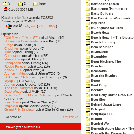
Y
Z
inne
BattleZone (Atari)
Battlezone (Homesoft)
Całość 3074 MB
Batty Builders
Katalog gier (konwencja TOSEC)
Bau Des Atom-Kraftwerk
Aktualizacja: 2021-07-11
Bay Pilot
Całość
,
md5
sha
(
7-Zip
,
TUGZip
)
BC's Quest for Tires
Beach Head
Opisy gier
Beach Head II - The Dictato
"Old Towers" (Atari ST)
opisał Misza (19)
Submarine Commander
opisał Kaz (36)
Beach Landing
Frogs
opisał Xeen (0)
Beachcomber
Choplifter!
opisał Urborg (0)
Beamatron
Joust
opisał Urborg (17)
Commando
opisał Urborg (35)
Beamrider
Mario Bros
opisał Urborg (13)
Bean Machine, The
Xenophobe
opisał Urborg (36)
BearJam
Robbo Forever
opisał tbxx (16)
Kolony 2106
opisał tbxx (3)
Beastoids
Archon II: Adept
opisał Urborg/TDC (9)
Beat the Beatles
Spitfire Ace/Hellcat Ace
opisał Farscape (9)
Beata
Wyspa
opisał Kaz (9)
Archon
opisał Urborg/TDC (16)
Beef Drop
The Last Starfighter
opisał TDC (30)
Beehive
Dwie Wieże
opisał Muffy (19)
Beer Belly Burt's Brew Biz
Basil The Great Mouse Detective
opisał Charlie
Cherry (125)
Beer Shot
Inny Świat
opisał Charlie Cherry (17)
Behind Jaggi Lines!
Inspektor
opisał Charlie Cherry (19)
Belegost
Grand Prix Simulator
opisał Charlie Cherry (16)
Belljumper 1K
«« nowsze
starsze »»
Bellum
Bembel Wo
Wewnętrzne/Internals
Beneath Apple Manor - The 
Beneath the Pyramids