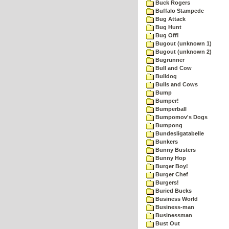
Buck Rogers
Buffalo Stampede
Bug Attack
Bug Hunt
Bug Off!
Bugout (unknown 1)
Bugout (unknown 2)
Bugrunner
Bull and Cow
Bulldog
Bulls and Cows
Bump
Bumper!
Bumperball
Bumpomov's Dogs
Bumpong
Bundesligatabelle
Bunkers
Bunny Busters
Bunny Hop
Burger Boy!
Burger Chef
Burgers!
Buried Bucks
Business World
Business-man
Businessman
Bust Out