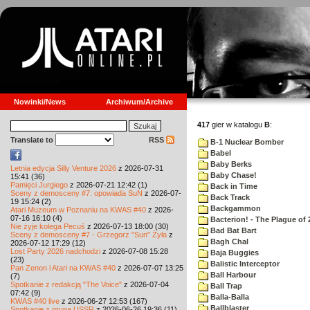
Nowinki/News
Archiwum/Archive
417
gier w katalogu
B
:
Translate to
RSS
B-1 Nuclear Bomber
Babel
Baby Berks
Letnia edycja Silly Venture 2026
z 2026-07-31
Baby Chase!
15:41 (36)
Pamięci Jurgiego
z 2026-07-21 12:42 (1)
Back in Time
Sceny z demosceny #7: opowiada SuN
z 2026-07-
Back Track
19 15:24 (2)
Backgammon
Atari Muzeum w Poznaniu na KWAS #40
z 2026-
07-16 16:10 (4)
Bacterion! - The Plague of 
Nie żyje kolega Pecuś
z 2026-07-13 18:00 (30)
Bad Bat Bart
Sceny z demosceny #7 - Grzegorz "Sun" Żyła
z
Bagh Chal
2026-07-12 17:29 (12)
Lost Party 2026 nadchodzi
z 2026-07-08 15:28
Baja Buggies
(23)
Balistic Interceptor
Pan Zenon i Atari na KWAS #40
z 2026-07-07 13:25
Ball Harbour
(7)
Spotkanie z redakcją "The Voice"
z 2026-07-04
Ball Trap
07:42 (9)
Balla-Balla
KWAS #40 live
z 2026-06-27 12:53 (167)
Ballblaster
Spotkanie z grupą USSR
z 2026-06-26 19:36 (11)