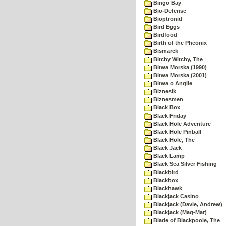
Bingo Bay
Bio-Defense
Bioptronid
Bird Eggs
Birdfood
Birth of the Pheonix
Bismarck
Bitchy Witchy, The
Bitwa Morska (1990)
Bitwa Morska (2001)
Bitwa o Anglie
Biznesik
Biznesmen
Black Box
Black Friday
Black Hole Adventure
Black Hole Pinball
Black Hole, The
Black Jack
Black Lamp
Black Sea Silver Fishing
Blackbird
Blackbox
Blackhawk
Blackjack Casino
Blackjack (Davie, Andrew)
Blackjack (Mag-Mar)
Blade of Blackpoole, The