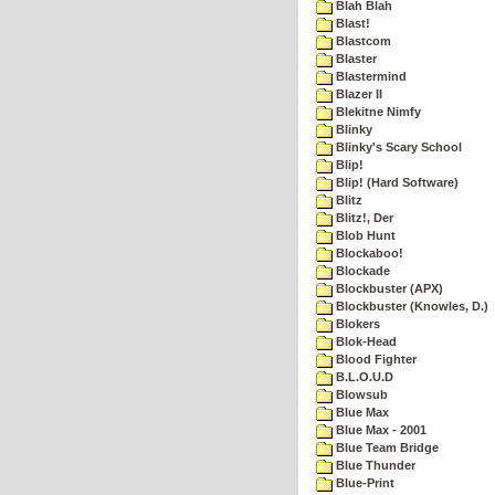
Blah Blah
Blast!
Blastcom
Blaster
Blastermind
Blazer II
Blekitne Nimfy
Blinky
Blinky's Scary School
Blip!
Blip! (Hard Software)
Blitz
Blitz!, Der
Blob Hunt
Blockaboo!
Blockade
Blockbuster (APX)
Blockbuster (Knowles, D.)
Blokers
Blok-Head
Blood Fighter
B.L.O.U.D
Blowsub
Blue Max
Blue Max - 2001
Blue Team Bridge
Blue Thunder
Blue-Print