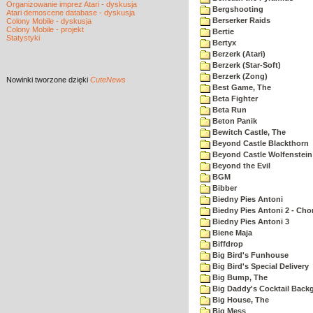
Organizowanie imprez Atari - dyskusja
Bergshooting
Atari demoscene database - dyskusja
Berserker Raids
Colony Mobile - dyskusja
Colony Mobile - projekt
Bertie
Statystyki
Bertyx
Berzerk (Atari)
Berzerk (Star-Soft)
Berzerk (Zong)
Nowinki
tworzone dzięki
CuteNews
Best Game, The
Beta Fighter
Beta Run
Beton Panik
Bewitch Castle, The
Beyond Castle Blackthorn
Beyond Castle Wolfenstein
Beyond the Evil
BGM
Bibber
Biedny Pies Antoni
Biedny Pies Antoni 2 - Cho
Biedny Pies Antoni 3
Biene Maja
Biffdrop
Big Bird's Funhouse
Big Bird's Special Delivery
Big Bump, The
Big Daddy's Cocktail Bac
Big House, The
Big Mess