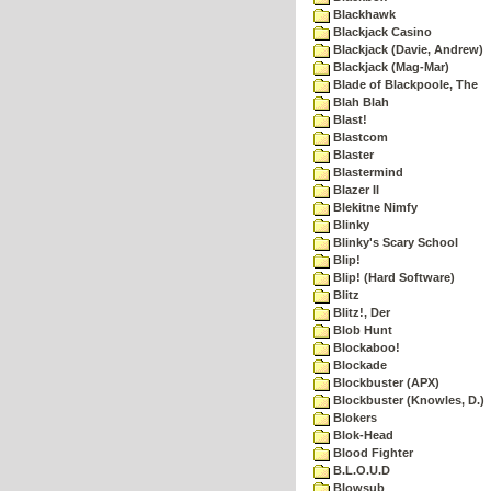
Blackhawk
Blackjack Casino
Blackjack (Davie, Andrew)
Blackjack (Mag-Mar)
Blade of Blackpoole, The
Blah Blah
Blast!
Blastcom
Blaster
Blastermind
Blazer II
Blekitne Nimfy
Blinky
Blinky's Scary School
Blip!
Blip! (Hard Software)
Blitz
Blitz!, Der
Blob Hunt
Blockaboo!
Blockade
Blockbuster (APX)
Blockbuster (Knowles, D.)
Blokers
Blok-Head
Blood Fighter
B.L.O.U.D
Blowsub