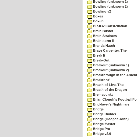
Bowling (unknown 1)
Bowling (unknown 2)
Bowling v2
Boxes
Box-In
BR-032 Constellation
Brain Buster
Brain Strainers
Brainstorm II
Brands Hatch
Brave Carpenter, The
Break It
Break-Out
Breakout (unknown 1)
Breakout (unknown 2)
Breakthrough in the Arden
Breakthru'
Breath of Live, The
Breath of the Dragon
Bremspunkt
Brian Clough's Football Fo
Bricklayer's Nightmare
Bridge
Bridge Builder
Bridge (Hooper, John)
Bridge Master
Bridge Pro
Bridge v2.0