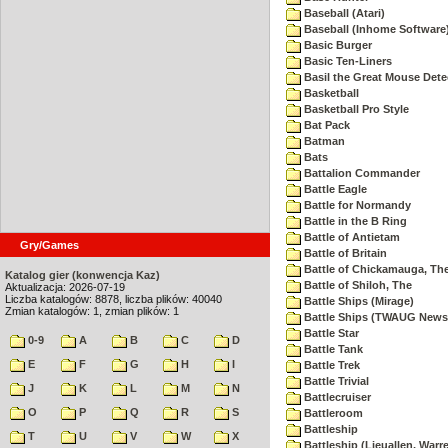
Baseball (Atari)
Baseball (Inhome Software
Basic Burger
Basic Ten-Liners
Basil the Great Mouse Dete
Basketball
Basketball Pro Style
Bat Pack
Batman
Bats
Battalion Commander
Battle Eagle
Battle for Normandy
Battle in the B Ring
Battle of Antietam
Gry/Games
Battle of Britain
Battle of Chickamauga, Th
Katalog gier (konwencja Kaz)
Battle of Shiloh, The
Aktualizacja: 2026-07-19
Liczba katalogów: 8878, liczba plików: 40040
Battle Ships (Mirage)
Zmian katalogów: 1, zmian plików: 1
Battle Ships (TWAUG Newsl
Battle Star
0-9
A
B
C
D
Battle Tank
E
F
G
H
I
Battle Trek
Battle Trivial
J
K
L
M
N
Battlecruiser
O
P
Q
R
S
Battleroom
Battleship
T
U
V
W
X
Battleship (Lieuallen, Warr