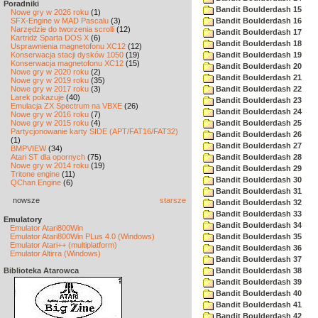
Poradniki
Bandit Boulderdash 15
Nowe gry w 2026 roku
(1)
SFX-Engine w MAD Pascalu
(3)
Bandit Boulderdash 16
Narzędzie do tworzenia scrolli
(12)
Bandit Boulderdash 17
Kartridż Sparta DOS X
(6)
Bandit Boulderdash 18
Usprawnienia magnetofonu XC12
(12)
Konserwacja stacji dysków 1050
(19)
Bandit Boulderdash 19
Konserwacja magnetofonu XC12
(15)
Bandit Boulderdash 20
Nowe gry w 2020 roku
(2)
Bandit Boulderdash 21
Nowe gry w 2019 roku
(35)
Nowe gry w 2017 roku
(3)
Bandit Boulderdash 22
Larek pokazuje
(40)
Bandit Boulderdash 23
Emulacja ZX Spectrum na VBXE
(26)
Bandit Boulderdash 24
Nowe gry w 2016 roku
(7)
Nowe gry w 2015 roku
(4)
Bandit Boulderdash 25
Partycjonowanie karty SIDE (APT/FAT16/FAT32)
Bandit Boulderdash 26
(1)
Bandit Boulderdash 27
BMPVIEW
(34)
Atari ST dla opornych
(75)
Bandit Boulderdash 28
Nowe gry w 2014 roku
(19)
Bandit Boulderdash 29
Tritone engine
(11)
Bandit Boulderdash 30
QChan Engine
(6)
Bandit Boulderdash 31
nowsze
starsze
Bandit Boulderdash 32
Bandit Boulderdash 33
Emulatory
Bandit Boulderdash 34
Emulator Atari800Win
Emulator Atari800Win PLus 4.0 (Windows)
Bandit Boulderdash 35
Emulator Atari++ (multiplatform)
Bandit Boulderdash 36
Emulator Altirra (Windows)
Bandit Boulderdash 37
Biblioteka Atarowca
Bandit Boulderdash 38
Bandit Boulderdash 39
Bandit Boulderdash 40
Bandit Boulderdash 41
Bandit Boulderdash 42