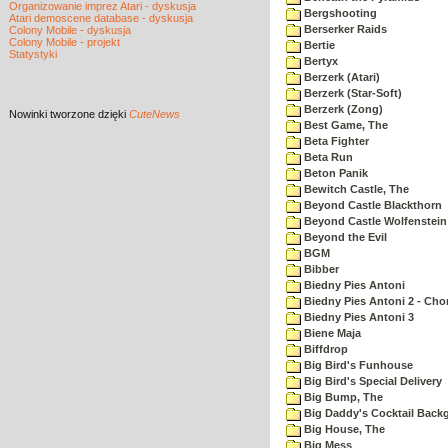
Organizowanie imprez Atari - dyskusja
Bergshooting
Atari demoscene database - dyskusja
Berserker Raids
Colony Mobile - dyskusja
Colony Mobile - projekt
Bertie
Statystyki
Bertyx
Berzerk (Atari)
Berzerk (Star-Soft)
Berzerk (Zong)
Nowinki
tworzone dzięki
CuteNews
Best Game, The
Beta Fighter
Beta Run
Beton Panik
Bewitch Castle, The
Beyond Castle Blackthorn
Beyond Castle Wolfenstein
Beyond the Evil
BGM
Bibber
Biedny Pies Antoni
Biedny Pies Antoni 2 - Cho
Biedny Pies Antoni 3
Biene Maja
Biffdrop
Big Bird's Funhouse
Big Bird's Special Delivery
Big Bump, The
Big Daddy's Cocktail Bac
Big House, The
Big Mess