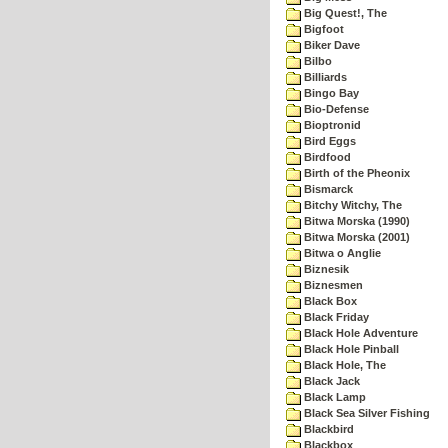
Big Quest!, The
Bigfoot
Biker Dave
Bilbo
Billiards
Bingo Bay
Bio-Defense
Bioptronid
Bird Eggs
Birdfood
Birth of the Pheonix
Bismarck
Bitchy Witchy, The
Bitwa Morska (1990)
Bitwa Morska (2001)
Bitwa o Anglie
Biznesik
Biznesmen
Black Box
Black Friday
Black Hole Adventure
Black Hole Pinball
Black Hole, The
Black Jack
Black Lamp
Black Sea Silver Fishing
Blackbird
Blackbox