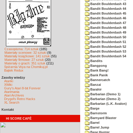
Bandit Boulderdash 43
Bandit Boulderdash 44
Bandit Boulderdash 45
Bandit Boulderdash 46
Bandit Boulderdash 47
Bandit Boulderdash 48
Bandit Boulderdash 49
Bandit Boulderdash 50
Bandit Boulderdash 51
Bandit Boulderdash 52
Czasopisma: 714 sztuk
(185)
Bandit Boulderdash 53
Materiały scenowe: 32 sztuki
(9)
Materiały książkowe: 141 sztuk
(55)
Bandit Boulderdash 54
Materiały firmowe: 27 sztuk
(20)
Bandits
Materiały o grach: 351 sztuk
(211)
Bangpong
Spiżarnia Voya na Chomikuj.pl
Bajtek Redux
Bank Bang!
Bank Panik
Zasoby wiedzy
Bannercatch
Atariki
XWiki
Banzai
Gury's Atari 8-bit Forever
Barahir
Atarimania
Barbarian (Demo 1)
Atari Archives
Drygol's Retro Hacks
Barbarian (Demo 2)
XL Search
Barbarian (L.K. Avalon)
Barge
Kontakt
Barnstorm
Barnyard Blaster
HI SCORE CAFÉ
Barrel
Barrel Jump
Base Hunter