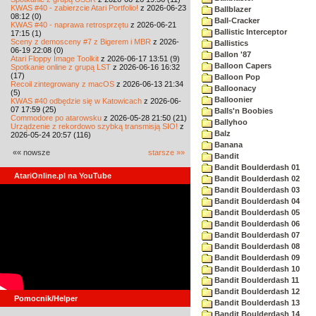
KWAS #40 - zabierzcie Atari Portfolio!
z 2026-06-23
Ballblazer
08:12 (0)
Ball-Cracker
KWAS #40 - naprawa retrosprzętu
z 2026-06-21
Ballistic Interceptor
17:15 (1)
Sceny z demosceny #7 z Bigerem i MBR
z 2026-
Ballistics
06-19 22:08 (0)
Ballon '87
Atari Floppy Image Toolkit
z 2026-06-17 13:51 (9)
Balloon Capers
Spotkanie online z grupą LST
z 2026-06-16 16:32
(17)
Balloon Pop
Recoil zintegrowany z macOS
z 2026-06-13 21:34
Balloonacy
(5)
Balloonier
KWAS #40 odbędzie się w Katowicach
z 2026-06-
07 17:59 (25)
Balls'n Boobies
Commodore po atarowsku
z 2026-05-28 21:50 (21)
Ballyhoo
Urządzenie z rekordowo szybką transmisją SIO!
z
Balz
2026-05-24 20:57 (116)
Banana
«« nowsze
starsze »»
Bandit
Bandit Boulderdash 01
AtariOnline.pl na YouTube
Bandit Boulderdash 02
Bandit Boulderdash 03
Bandit Boulderdash 04
Bandit Boulderdash 05
Bandit Boulderdash 06
Bandit Boulderdash 07
Bandit Boulderdash 08
Bandit Boulderdash 09
Bandit Boulderdash 10
Bandit Boulderdash 11
Bandit Boulderdash 12
Pomocnik/Helper
Bandit Boulderdash 13
Bandit Boulderdash 14