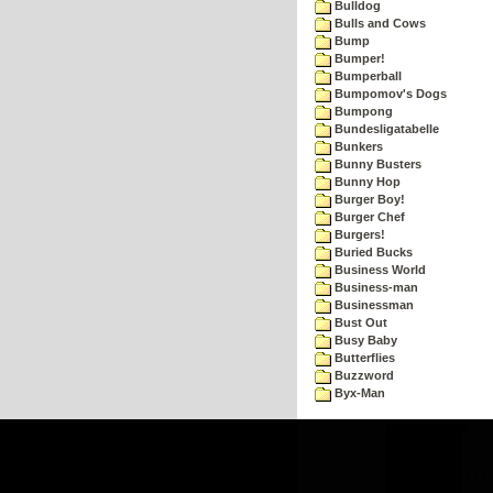
Bulldog
Bulls and Cows
Bump
Bumper!
Bumperball
Bumpomov's Dogs
Bumpong
Bundesligatabelle
Bunkers
Bunny Busters
Bunny Hop
Burger Boy!
Burger Chef
Burgers!
Buried Bucks
Business World
Business-man
Businessman
Bust Out
Busy Baby
Butterflies
Buzzword
Byx-Man