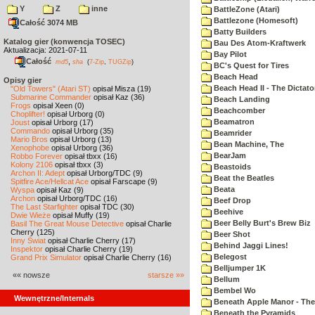
Y
Z
inne
BattleZone (Atari)
Battlezone (Homesoft)
Całość 3074 MB
Batty Builders
Katalog gier (konwencja TOSEC)
Bau Des Atom-Kraftwerk
Aktualizacja: 2021-07-11
Bay Pilot
Całość
,
md5
sha
(
7-Zip
,
TUGZip
)
BC's Quest for Tires
Beach Head
Opisy gier
Beach Head II - The Dictato
"Old Towers" (Atari ST)
opisał Misza (19)
Submarine Commander
opisał Kaz (36)
Beach Landing
Frogs
opisał Xeen (0)
Beachcomber
Choplifter!
opisał Urborg (0)
Beamatron
Joust
opisał Urborg (17)
Commando
opisał Urborg (35)
Beamrider
Mario Bros
opisał Urborg (13)
Bean Machine, The
Xenophobe
opisał Urborg (36)
BearJam
Robbo Forever
opisał tbxx (16)
Kolony 2106
opisał tbxx (3)
Beastoids
Archon II: Adept
opisał Urborg/TDC (9)
Beat the Beatles
Spitfire Ace/Hellcat Ace
opisał Farscape (9)
Beata
Wyspa
opisał Kaz (9)
Archon
opisał Urborg/TDC (16)
Beef Drop
The Last Starfighter
opisał TDC (30)
Beehive
Dwie Wieże
opisał Muffy (19)
Beer Belly Burt's Brew Biz
Basil The Great Mouse Detective
opisał Charlie
Cherry (125)
Beer Shot
Inny Świat
opisał Charlie Cherry (17)
Behind Jaggi Lines!
Inspektor
opisał Charlie Cherry (19)
Belegost
Grand Prix Simulator
opisał Charlie Cherry (16)
Belljumper 1K
«« nowsze
starsze »»
Bellum
Bembel Wo
Wewnętrzne/Internals
Beneath Apple Manor - The 
Beneath the Pyramids