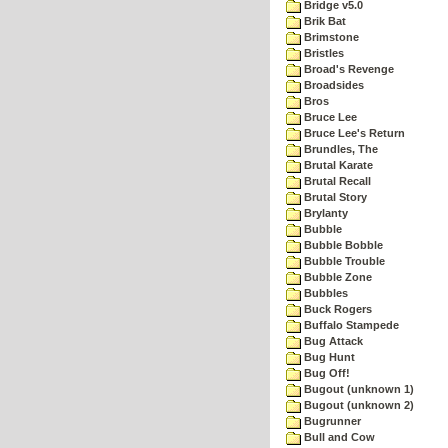
Bridge v5.0
Brik Bat
Brimstone
Bristles
Broad's Revenge
Broadsides
Bros
Bruce Lee
Bruce Lee's Return
Brundles, The
Brutal Karate
Brutal Recall
Brutal Story
Brylanty
Bubble
Bubble Bobble
Bubble Trouble
Bubble Zone
Bubbles
Buck Rogers
Buffalo Stampede
Bug Attack
Bug Hunt
Bug Off!
Bugout (unknown 1)
Bugout (unknown 2)
Bugrunner
Bull and Cow