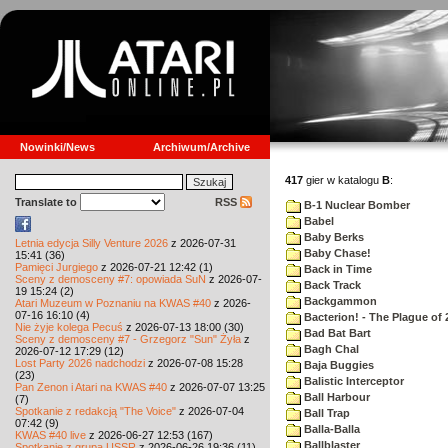
Nowinki/News
Archiwum/Archive
417
gier w katalogu
B
:
Translate to
RSS
B-1 Nuclear Bomber
Babel
Baby Berks
Letnia edycja Silly Venture 2026
z 2026-07-31
Baby Chase!
15:41 (36)
Pamięci Jurgiego
z 2026-07-21 12:42 (1)
Back in Time
Sceny z demosceny #7: opowiada SuN
z 2026-07-
Back Track
19 15:24 (2)
Backgammon
Atari Muzeum w Poznaniu na KWAS #40
z 2026-
07-16 16:10 (4)
Bacterion! - The Plague of 
Nie żyje kolega Pecuś
z 2026-07-13 18:00 (30)
Bad Bat Bart
Sceny z demosceny #7 - Grzegorz "Sun" Żyła
z
Bagh Chal
2026-07-12 17:29 (12)
Lost Party 2026 nadchodzi
z 2026-07-08 15:28
Baja Buggies
(23)
Balistic Interceptor
Pan Zenon i Atari na KWAS #40
z 2026-07-07 13:25
Ball Harbour
(7)
Spotkanie z redakcją "The Voice"
z 2026-07-04
Ball Trap
07:42 (9)
Balla-Balla
KWAS #40 live
z 2026-06-27 12:53 (167)
Ballblaster
Spotkanie z grupą USSR
z 2026-06-26 19:36 (11)