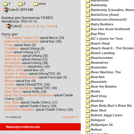
Battleroom
Y
Z
inne
Battleship
Całość 3074 MB
Battleship (Lieuallen, Warr
BattleZone (Atari)
Katalog gier (konwencja TOSEC)
Battlezone (Homesoft)
Aktualizacja: 2021-07-11
Batty Builders
Całość
,
md5
sha
(
7-Zip
,
TUGZip
)
Bau Des Atom-Kraftwerk
Bay Pilot
Opisy gier
"Old Towers" (Atari ST)
opisał Misza (19)
BC's Quest for Tires
Submarine Commander
opisał Kaz (36)
Beach Head
Frogs
opisał Xeen (0)
Beach Head II - The Dictato
Choplifter!
opisał Urborg (0)
Joust
opisał Urborg (17)
Beach Landing
Commando
opisał Urborg (35)
Beachcomber
Mario Bros
opisał Urborg (13)
Beamatron
Xenophobe
opisał Urborg (36)
Robbo Forever
opisał tbxx (16)
Beamrider
Kolony 2106
opisał tbxx (3)
Bean Machine, The
Archon II: Adept
opisał Urborg/TDC (9)
BearJam
Spitfire Ace/Hellcat Ace
opisał Farscape (9)
Wyspa
opisał Kaz (9)
Beastoids
Archon
opisał Urborg/TDC (16)
Beat the Beatles
The Last Starfighter
opisał TDC (30)
Beata
Dwie Wieże
opisał Muffy (19)
Basil The Great Mouse Detective
opisał Charlie
Beef Drop
Cherry (125)
Beehive
Inny Świat
opisał Charlie Cherry (17)
Beer Belly Burt's Brew Biz
Inspektor
opisał Charlie Cherry (19)
Grand Prix Simulator
opisał Charlie Cherry (16)
Beer Shot
Behind Jaggi Lines!
«« nowsze
starsze »»
Belegost
Belljumper 1K
Wewnętrzne/Internals
Bellum