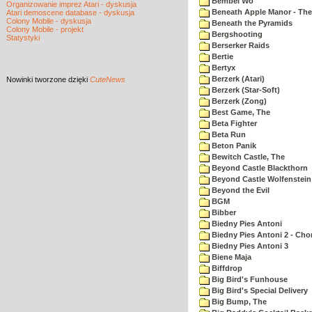
Bembel Wo
Organizowanie imprez Atari - dyskusja
Beneath Apple Manor - The 
Atari demoscene database - dyskusja
Colony Mobile - dyskusja
Beneath the Pyramids
Colony Mobile - projekt
Bergshooting
Statystyki
Berserker Raids
Bertie
Bertyx
Berzerk (Atari)
Nowinki
tworzone dzięki
CuteNews
Berzerk (Star-Soft)
Berzerk (Zong)
Best Game, The
Beta Fighter
Beta Run
Beton Panik
Bewitch Castle, The
Beyond Castle Blackthorn
Beyond Castle Wolfenstein
Beyond the Evil
BGM
Bibber
Biedny Pies Antoni
Biedny Pies Antoni 2 - Cho
Biedny Pies Antoni 3
Biene Maja
Biffdrop
Big Bird's Funhouse
Big Bird's Special Delivery
Big Bump, The