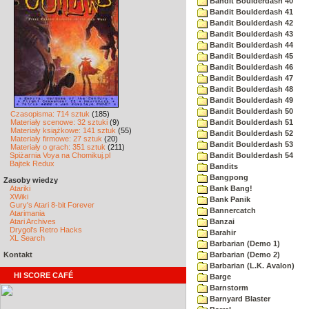
Bandit Boulderdash 40
Bandit Boulderdash 41
Bandit Boulderdash 42
Bandit Boulderdash 43
Bandit Boulderdash 44
Bandit Boulderdash 45
Bandit Boulderdash 46
Bandit Boulderdash 47
Bandit Boulderdash 48
Bandit Boulderdash 49
Bandit Boulderdash 50
Czasopisma: 714 sztuk
(185)
Materiały scenowe: 32 sztuki
(9)
Bandit Boulderdash 51
Materiały książkowe: 141 sztuk
(55)
Bandit Boulderdash 52
Materiały firmowe: 27 sztuk
(20)
Bandit Boulderdash 53
Materiały o grach: 351 sztuk
(211)
Spiżarnia Voya na Chomikuj.pl
Bandit Boulderdash 54
Bajtek Redux
Bandits
Bangpong
Zasoby wiedzy
Atariki
Bank Bang!
XWiki
Bank Panik
Gury's Atari 8-bit Forever
Bannercatch
Atarimania
Atari Archives
Banzai
Drygol's Retro Hacks
Barahir
XL Search
Barbarian (Demo 1)
Kontakt
Barbarian (Demo 2)
Barbarian (L.K. Avalon)
HI SCORE CAFÉ
Barge
Barnstorm
Barnyard Blaster