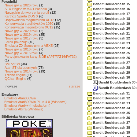
Poradniki
Bandit Boulderdash 15
Nowe gry w 2026 roku
(1)
SFX-Engine w MAD Pascalu
(3)
Bandit Boulderdash 16
Narzędzie do tworzenia scrolli
(12)
Bandit Boulderdash 17
Kartridż Sparta DOS X
(6)
Bandit Boulderdash 18
Usprawnienia magnetofonu XC12
(12)
Konserwacja stacji dysków 1050
(19)
Bandit Boulderdash 19
Konserwacja magnetofonu XC12
(15)
Bandit Boulderdash 20
Nowe gry w 2020 roku
(2)
Bandit Boulderdash 21
Nowe gry w 2019 roku
(35)
Nowe gry w 2017 roku
(3)
Bandit Boulderdash 22
Larek pokazuje
(40)
Bandit Boulderdash 23
Emulacja ZX Spectrum na VBXE
(26)
Bandit Boulderdash 24
Nowe gry w 2016 roku
(7)
Nowe gry w 2015 roku
(4)
Bandit Boulderdash 25
Partycjonowanie karty SIDE (APT/FAT16/FAT32)
Bandit Boulderdash 26
(1)
Bandit Boulderdash 27
BMPVIEW
(34)
Atari ST dla opornych
(75)
Bandit Boulderdash 28
Nowe gry w 2014 roku
(19)
Bandit Boulderdash 29
Tritone engine
(11)
Bandit Boulderdash 30
QChan Engine
(6)
Bandit Boulderdash 30 (
nowsze
starsze
Bandit Boulderdash 30 
Bandit Boulderdash 31
Emulatory
Emulator Atari800Win
Bandit Boulderdash 32
Emulator Atari800Win PLus 4.0 (Windows)
Bandit Boulderdash 33
Emulator Atari++ (multiplatform)
Bandit Boulderdash 34
Emulator Altirra (Windows)
Bandit Boulderdash 35
Biblioteka Atarowca
Bandit Boulderdash 36
Bandit Boulderdash 37
Bandit Boulderdash 38
Bandit Boulderdash 39