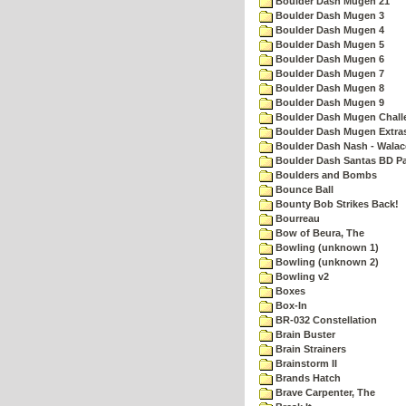
Boulder Dash Mugen 21
Boulder Dash Mugen 3
Boulder Dash Mugen 4
Boulder Dash Mugen 5
Boulder Dash Mugen 6
Boulder Dash Mugen 7
Boulder Dash Mugen 8
Boulder Dash Mugen 9
Boulder Dash Mugen Chall
Boulder Dash Mugen Extra
Boulder Dash Nash - Walac
Boulder Dash Santas BD Pa
Boulders and Bombs
Bounce Ball
Bounty Bob Strikes Back!
Bourreau
Bow of Beura, The
Bowling (unknown 1)
Bowling (unknown 2)
Bowling v2
Boxes
Box-In
BR-032 Constellation
Brain Buster
Brain Strainers
Brainstorm II
Brands Hatch
Brave Carpenter, The