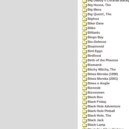
Big Daddy's Cocktail Bac
Big House, The
Big Mess
Big Quest!, The
Bigfoot
Biker Dave
Bilbo
Billiards
Bingo Bay
Bio-Defense
Bioptronid
Bird Eggs
Birdfood
Birth of the Pheonix
Bismarck
Bitchy Witchy, The
Bitwa Morska (1990)
Bitwa Morska (2001)
Bitwa o Anglie
Biznesik
Biznesmen
Black Box
Black Friday
Black Hole Adventure
Black Hole Pinball
Black Hole, The
Black Jack
Black Lamp