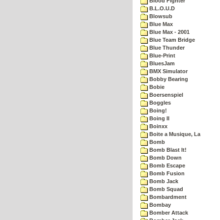
Blood Fighter
B.L.O.U.D
Blowsub
Blue Max
Blue Max - 2001
Blue Team Bridge
Blue Thunder
Blue-Print
BluesJam
BMX Simulator
Bobby Bearing
Bobie
Boersenspiel
Boggles
Boing!
Boing II
Boinxx
Boite a Musique, La
Bomb
Bomb Blast It!
Bomb Down
Bomb Escape
Bomb Fusion
Bomb Jack
Bomb Squad
Bombardment
Bombay
Bomber Attack