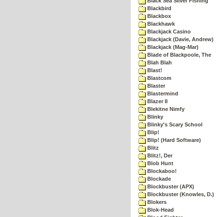
Black Sea Silver Fishing
Blackbird
Blackbox
Blackhawk
Blackjack Casino
Blackjack (Davie, Andrew)
Blackjack (Mag-Mar)
Blade of Blackpoole, The
Blah Blah
Blast!
Blastcom
Blaster
Blastermind
Blazer II
Blekitne Nimfy
Blinky
Blinky's Scary School
Blip!
Blip! (Hard Software)
Blitz
Blitz!, Der
Blob Hunt
Blockaboo!
Blockade
Blockbuster (APX)
Blockbuster (Knowles, D.)
Blokers
Blok-Head