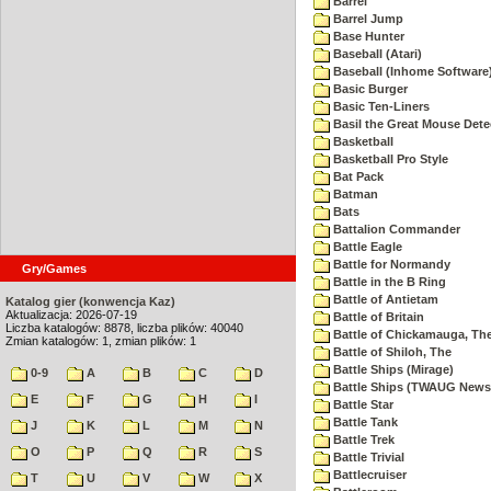
Barrel
Barrel Jump
Base Hunter
Baseball (Atari)
Baseball (Inhome Software
Basic Burger
Basic Ten-Liners
Basil the Great Mouse Dete
Basketball
Basketball Pro Style
Bat Pack
Batman
Bats
Battalion Commander
Battle Eagle
Battle for Normandy
Gry/Games
Battle in the B Ring
Battle of Antietam
Katalog gier (konwencja Kaz)
Aktualizacja: 2026-07-19
Battle of Britain
Liczba katalogów: 8878, liczba plików: 40040
Battle of Chickamauga, Th
Zmian katalogów: 1, zmian plików: 1
Battle of Shiloh, The
Battle Ships (Mirage)
0-9
A
B
C
D
Battle Ships (TWAUG Newsl
E
F
G
H
I
Battle Star
Battle Tank
J
K
L
M
N
Battle Trek
O
P
Q
R
S
Battle Trivial
Battlecruiser
T
U
V
W
X