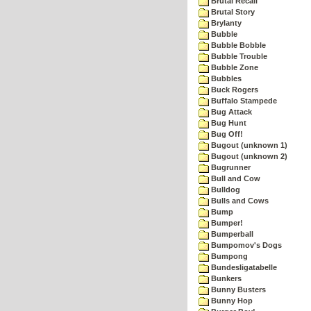
Brutal Recall
Brutal Story
Brylanty
Bubble
Bubble Bobble
Bubble Trouble
Bubble Zone
Bubbles
Buck Rogers
Buffalo Stampede
Bug Attack
Bug Hunt
Bug Off!
Bugout (unknown 1)
Bugout (unknown 2)
Bugrunner
Bull and Cow
Bulldog
Bulls and Cows
Bump
Bumper!
Bumperball
Bumpomov's Dogs
Bumpong
Bundesligatabelle
Bunkers
Bunny Busters
Bunny Hop