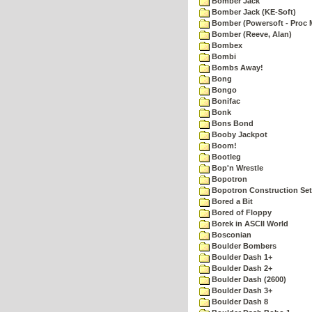
Bomber Jack
Bomber Jack (KE-Soft)
Bomber (Powersoft - Proc 
Bomber (Reeve, Alan)
Bombex
Bombi
Bombs Away!
Bong
Bongo
Bonifac
Bonk
Bons Bond
Booby Jackpot
Boom!
Bootleg
Bop'n Wrestle
Bopotron
Bopotron Construction Set
Bored a Bit
Bored of Floppy
Borek in ASCII World
Bosconian
Boulder Bombers
Boulder Dash 1+
Boulder Dash 2+
Boulder Dash (2600)
Boulder Dash 3+
Boulder Dash 8