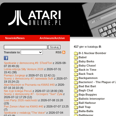
Nowinki/News
Archiwum/Archive
417
gier w katalogu
B
:
Translate to
RSS
B-1 Nuclear Bomber
Babel
Baby Berks
Spotkanie z demosceną #9: STeel/Tori
z 2026-08-
Baby Chase!
07 20:49 (6)
Letnia edycja Silly Venture 2026
z 2026-07-31
Back in Time
15:41 (38)
Back Track
Pamięci Jurgiego
z 2026-07-21 12:42 (1)
Backgammon
Sceny z demosceny #7: opowiada SuN
z 2026-07-
19 15:24 (2)
Bacterion! - The Plague of 
Atari Muzeum w Poznaniu na KWAS #40
z 2026-
Bad Bat Bart
07-16 16:10 (4)
Bagh Chal
Nie żyje kolega Pecuś
z 2026-07-13 18:00 (30)
Sceny z demosceny #7 - Grzegorz "Sun" Żyła
z
Baja Buggies
2026-07-12 17:29 (12)
Balistic Interceptor
Lost Party 2026 nadchodzi
z 2026-07-08 15:28
Ball Harbour
(23)
Pan Zenon i Atari na KWAS #40
z 2026-07-07 13:25
Ball Trap
(7)
Balla-Balla
Spotkanie z redakcją "The Voice"
z 2026-07-04
Ballblaster
07:42 (9)