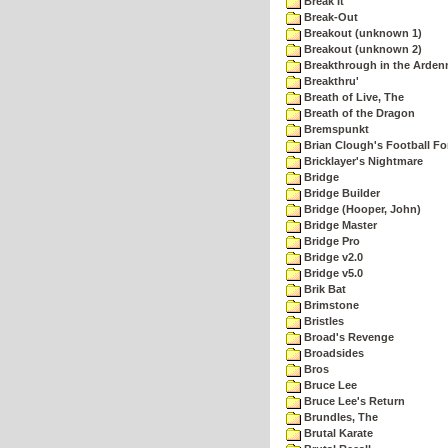
Break It
Break-Out
Breakout (unknown 1)
Breakout (unknown 2)
Breakthrough in the Arden
Breakthru'
Breath of Live, The
Breath of the Dragon
Bremspunkt
Brian Clough's Football Fo
Bricklayer's Nightmare
Bridge
Bridge Builder
Bridge (Hooper, John)
Bridge Master
Bridge Pro
Bridge v2.0
Bridge v5.0
Brik Bat
Brimstone
Bristles
Broad's Revenge
Broadsides
Bros
Bruce Lee
Bruce Lee's Return
Brundles, The
Brutal Karate