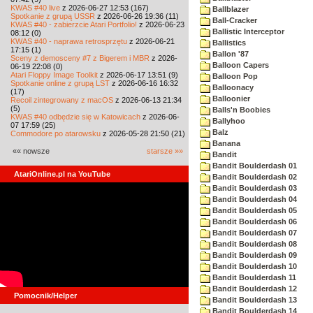
KWAS #40 live
z 2026-06-27 12:53 (167)
Ballblazer
Spotkanie z grupą USSR
z 2026-06-26 19:36 (11)
Ball-Cracker
KWAS #40 - zabierzcie Atari Portfolio!
z 2026-06-23
Ballistic Interceptor
08:12 (0)
KWAS #40 - naprawa retrosprzętu
z 2026-06-21
Ballistics
17:15 (1)
Ballon '87
Sceny z demosceny #7 z Bigerem i MBR
z 2026-
Balloon Capers
06-19 22:08 (0)
Atari Floppy Image Toolkit
z 2026-06-17 13:51 (9)
Balloon Pop
Spotkanie online z grupą LST
z 2026-06-16 16:32
Balloonacy
(17)
Balloonier
Recoil zintegrowany z macOS
z 2026-06-13 21:34
(5)
Balls'n Boobies
KWAS #40 odbędzie się w Katowicach
z 2026-06-
Ballyhoo
07 17:59 (25)
Balz
Commodore po atarowsku
z 2026-05-28 21:50 (21)
Banana
«« nowsze
starsze »»
Bandit
Bandit Boulderdash 01
AtariOnline.pl na YouTube
Bandit Boulderdash 02
Bandit Boulderdash 03
Bandit Boulderdash 04
Bandit Boulderdash 05
Bandit Boulderdash 06
Bandit Boulderdash 07
Bandit Boulderdash 08
Bandit Boulderdash 09
Bandit Boulderdash 10
Bandit Boulderdash 11
Bandit Boulderdash 12
Pomocnik/Helper
Bandit Boulderdash 13
Bandit Boulderdash 14