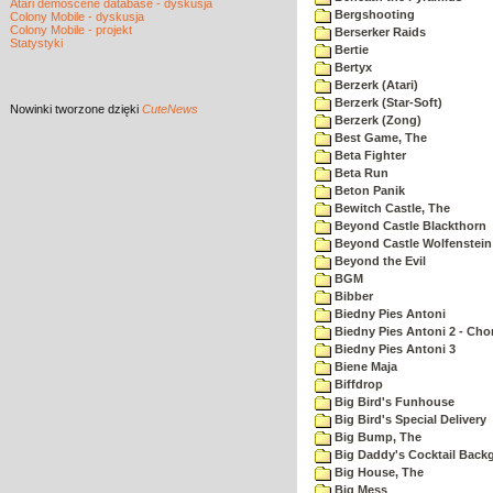
Atari demoscene database - dyskusja
Bergshooting
Colony Mobile - dyskusja
Colony Mobile - projekt
Berserker Raids
Statystyki
Bertie
Bertyx
Berzerk (Atari)
Berzerk (Star-Soft)
Nowinki
tworzone dzięki
CuteNews
Berzerk (Zong)
Best Game, The
Beta Fighter
Beta Run
Beton Panik
Bewitch Castle, The
Beyond Castle Blackthorn
Beyond Castle Wolfenstein
Beyond the Evil
BGM
Bibber
Biedny Pies Antoni
Biedny Pies Antoni 2 - Cho
Biedny Pies Antoni 3
Biene Maja
Biffdrop
Big Bird's Funhouse
Big Bird's Special Delivery
Big Bump, The
Big Daddy's Cocktail Bac
Big House, The
Big Mess