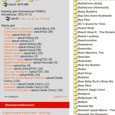
BattleZone (Atari)
Całość 3074 MB
Battlezone (Homesoft)
Katalog gier (konwencja TOSEC)
Batty Builders
Aktualizacja: 2021-07-11
Bau Des Atom-Kraftwerk
Całość
,
md5
sha
(
7-Zip
,
TUGZip
)
Bay Pilot
BC's Quest for Tires
Opisy gier
Beach Head
"Old Towers" (Atari ST)
opisał Misza (19)
Submarine Commander
opisał Kaz (36)
Beach Head II - The Dictato
Frogs
opisał Xeen (0)
Beach Landing
Choplifter!
opisał Urborg (0)
Beachcomber
Joust
opisał Urborg (17)
Commando
opisał Urborg (35)
Beamatron
Mario Bros
opisał Urborg (13)
Beamrider
Xenophobe
opisał Urborg (36)
Bean Machine, The
Robbo Forever
opisał tbxx (16)
Kolony 2106
opisał tbxx (3)
BearJam
Archon II: Adept
opisał Urborg/TDC (9)
Beastoids
Spitfire Ace/Hellcat Ace
opisał Farscape (9)
Beat the Beatles
Wyspa
opisał Kaz (9)
Archon
opisał Urborg/TDC (16)
Beata
The Last Starfighter
opisał TDC (30)
Beef Drop
Dwie Wieże
opisał Muffy (19)
Beehive
Basil The Great Mouse Detective
opisał Charlie
Cherry (125)
Beer Belly Burt's Brew Biz
Inny Świat
opisał Charlie Cherry (17)
Beer Shot
Inspektor
opisał Charlie Cherry (19)
Behind Jaggi Lines!
Grand Prix Simulator
opisał Charlie Cherry (16)
Belegost
«« nowsze
starsze »»
Belljumper 1K
Bellum
Wewnętrzne/Internals
Bembel Wo
Beneath Apple Manor - The 
Organizowanie imprez Atari - dyskusja
Beneath the Pyramids