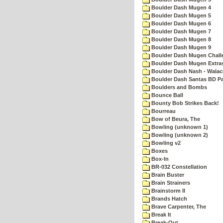
Boulder Dash Mugen 4
Boulder Dash Mugen 5
Boulder Dash Mugen 6
Boulder Dash Mugen 7
Boulder Dash Mugen 8
Boulder Dash Mugen 9
Boulder Dash Mugen Chall
Boulder Dash Mugen Extra
Boulder Dash Nash - Walac
Boulder Dash Santas BD Pa
Boulders and Bombs
Bounce Ball
Bounty Bob Strikes Back!
Bourreau
Bow of Beura, The
Bowling (unknown 1)
Bowling (unknown 2)
Bowling v2
Boxes
Box-In
BR-032 Constellation
Brain Buster
Brain Strainers
Brainstorm II
Brands Hatch
Brave Carpenter, The
Break It
Break-Out