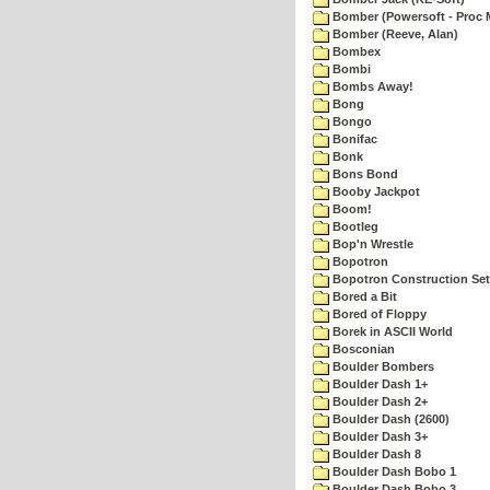
Bomber (Powersoft - Proc 
Bomber (Reeve, Alan)
Bombex
Bombi
Bombs Away!
Bong
Bongo
Bonifac
Bonk
Bons Bond
Booby Jackpot
Boom!
Bootleg
Bop'n Wrestle
Bopotron
Bopotron Construction Set
Bored a Bit
Bored of Floppy
Borek in ASCII World
Bosconian
Boulder Bombers
Boulder Dash 1+
Boulder Dash 2+
Boulder Dash (2600)
Boulder Dash 3+
Boulder Dash 8
Boulder Dash Bobo 1
Boulder Dash Bobo 3