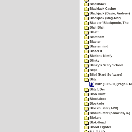
Blackhawk
Blackjack Casino
Blackjack (Davie, Andrew)
Blackjack (Mag-Mar)
Blade of Blackpoole, The
Blah Blah
Blast!
Blastcom
Blaster
Blastermind
Blazer II
Blekitne Nimfy
Blinky
Blinky's Scary School
Blip!
Blip! (Hard Software)
Blitz
Blitz (1985-11)(Page 6 
Blitz!, Der
Blob Hunt
Blockaboo!
Blockade
Blockbuster (APX)
Blockbuster (Knowles, D.)
Blokers
Blok-Head
Blood Fighter
B.L.O.U.D