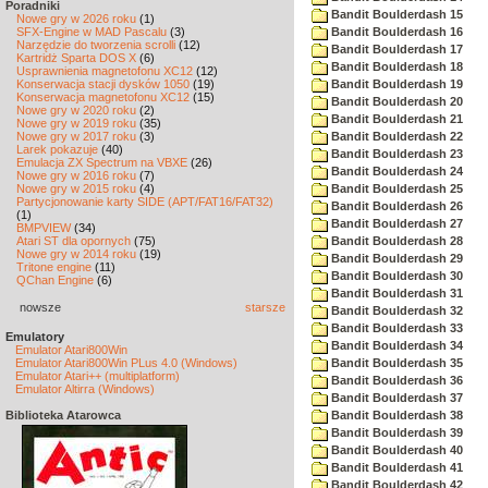
Poradniki
Bandit Boulderdash 15
Nowe gry w 2026 roku
(1)
SFX-Engine w MAD Pascalu
(3)
Bandit Boulderdash 16
Narzędzie do tworzenia scrolli
(12)
Bandit Boulderdash 17
Kartridż Sparta DOS X
(6)
Bandit Boulderdash 18
Usprawnienia magnetofonu XC12
(12)
Konserwacja stacji dysków 1050
(19)
Bandit Boulderdash 19
Konserwacja magnetofonu XC12
(15)
Bandit Boulderdash 20
Nowe gry w 2020 roku
(2)
Bandit Boulderdash 21
Nowe gry w 2019 roku
(35)
Nowe gry w 2017 roku
(3)
Bandit Boulderdash 22
Larek pokazuje
(40)
Bandit Boulderdash 23
Emulacja ZX Spectrum na VBXE
(26)
Bandit Boulderdash 24
Nowe gry w 2016 roku
(7)
Nowe gry w 2015 roku
(4)
Bandit Boulderdash 25
Partycjonowanie karty SIDE (APT/FAT16/FAT32)
Bandit Boulderdash 26
(1)
Bandit Boulderdash 27
BMPVIEW
(34)
Atari ST dla opornych
(75)
Bandit Boulderdash 28
Nowe gry w 2014 roku
(19)
Bandit Boulderdash 29
Tritone engine
(11)
Bandit Boulderdash 30
QChan Engine
(6)
Bandit Boulderdash 31
nowsze
starsze
Bandit Boulderdash 32
Bandit Boulderdash 33
Emulatory
Bandit Boulderdash 34
Emulator Atari800Win
Emulator Atari800Win PLus 4.0 (Windows)
Bandit Boulderdash 35
Emulator Atari++ (multiplatform)
Bandit Boulderdash 36
Emulator Altirra (Windows)
Bandit Boulderdash 37
Biblioteka Atarowca
Bandit Boulderdash 38
Bandit Boulderdash 39
Bandit Boulderdash 40
Bandit Boulderdash 41
Bandit Boulderdash 42