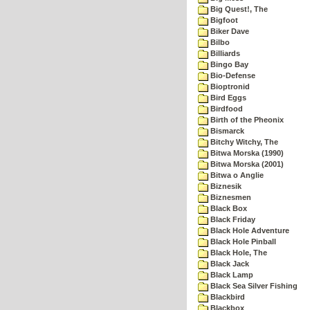
Big Quest!, The
Bigfoot
Biker Dave
Bilbo
Billiards
Bingo Bay
Bio-Defense
Bioptronid
Bird Eggs
Birdfood
Birth of the Pheonix
Bismarck
Bitchy Witchy, The
Bitwa Morska (1990)
Bitwa Morska (2001)
Bitwa o Anglie
Biznesik
Biznesmen
Black Box
Black Friday
Black Hole Adventure
Black Hole Pinball
Black Hole, The
Black Jack
Black Lamp
Black Sea Silver Fishing
Blackbird
Blackbox