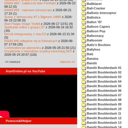
KWAS #40 - zabierzcie Atari Portfolio!
z 2026-06-23
Ballblazer
08:12 (0)
Ball-Cracker
KWAS #40 - naprawa retrosprzętu
z 2026-06-21
Ballistic Interceptor
17:15 (1)
Sceny z demosceny #7 z Bigerem i MBR
z 2026-
Ballistics
06-19 22:08 (0)
Ballon '87
Atari Floppy Image Toolkit
z 2026-06-17 13:51 (9)
Balloon Capers
Spotkanie online z grupą LST
z 2026-06-16 16:32
(16)
Balloon Pop
Recoil zintegrowany z macOS
z 2026-06-13 21:34
Balloonacy
(5)
Balloonier
KWAS #40 odbędzie się w Katowicach
z 2026-06-
07 17:59 (25)
Balls'n Boobies
Commodore po atarowsku
z 2026-05-28 21:50 (21)
Ballyhoo
Urządzenie z rekordowo szybką transmisją SIO!
z
Balz
2026-05-24 20:57 (116)
Banana
«« nowsze
starsze »»
Bandit
Bandit Boulderdash 01
AtariOnline.pl na YouTube
Bandit Boulderdash 02
Bandit Boulderdash 03
Bandit Boulderdash 04
Bandit Boulderdash 05
Bandit Boulderdash 06
Bandit Boulderdash 07
Bandit Boulderdash 08
Bandit Boulderdash 09
Bandit Boulderdash 10
Bandit Boulderdash 11
Bandit Boulderdash 12
Pomocnik/Helper
Bandit Boulderdash 13
Bandit Boulderdash 14