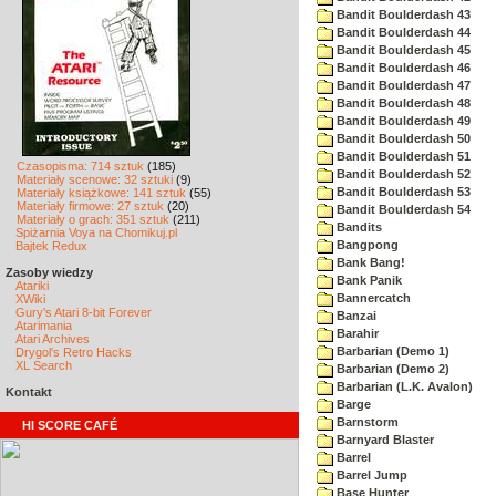
Bandit Boulderdash 43
Bandit Boulderdash 44
Bandit Boulderdash 45
Bandit Boulderdash 46
Bandit Boulderdash 47
Bandit Boulderdash 48
Bandit Boulderdash 49
Bandit Boulderdash 50
Bandit Boulderdash 51
Czasopisma: 714 sztuk
(185)
Bandit Boulderdash 52
Materiały scenowe: 32 sztuki
(9)
Bandit Boulderdash 53
Materiały książkowe: 141 sztuk
(55)
Materiały firmowe: 27 sztuk
(20)
Bandit Boulderdash 54
Materiały o grach: 351 sztuk
(211)
Bandits
Spiżarnia Voya na Chomikuj.pl
Bangpong
Bajtek Redux
Bank Bang!
Zasoby wiedzy
Bank Panik
Atariki
Bannercatch
XWiki
Gury's Atari 8-bit Forever
Banzai
Atarimania
Barahir
Atari Archives
Barbarian (Demo 1)
Drygol's Retro Hacks
XL Search
Barbarian (Demo 2)
Barbarian (L.K. Avalon)
Kontakt
Barge
Barnstorm
HI SCORE CAFÉ
Barnyard Blaster
Barrel
Barrel Jump
Base Hunter