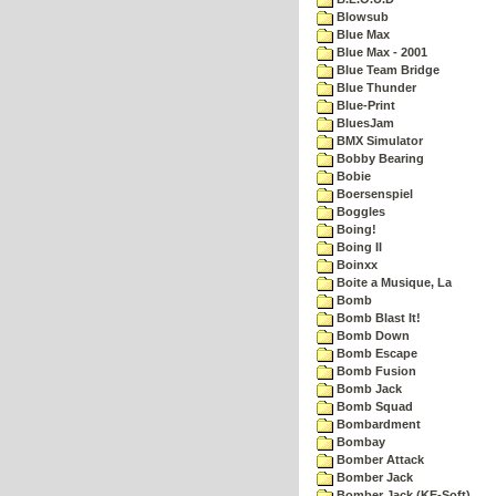
Blowsub
Blue Max
Blue Max - 2001
Blue Team Bridge
Blue Thunder
Blue-Print
BluesJam
BMX Simulator
Bobby Bearing
Bobie
Boersenspiel
Boggles
Boing!
Boing II
Boinxx
Boite a Musique, La
Bomb
Bomb Blast It!
Bomb Down
Bomb Escape
Bomb Fusion
Bomb Jack
Bomb Squad
Bombardment
Bombay
Bomber Attack
Bomber Jack
Bomber Jack (KE-Soft)