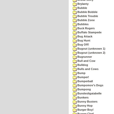
Brylanty
Bubble
Bubble Bobble
Bubble Trouble
Bubble Zone
Bubbles
Buck Rogers
Buffalo Stampede
Bug Attack
Bug Hunt
Bug Off!
Bugout (unknown 1)
Bugout (unknown 2)
Bugrunner
Bull and Cow
Bulldog
Bulls and Cows
Bump
Bumper!
Bumperball
Bumpomov's Dogs
Bumpong
Bundesligatabelle
Bunkers
Bunny Busters
Bunny Hop
Burger Boy!
Burger Chef