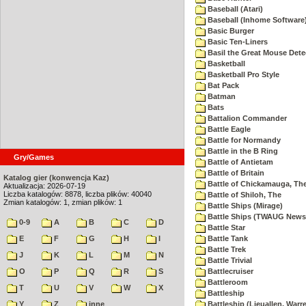
Baseball (Atari)
Baseball (Inhome Software
Basic Burger
Basic Ten-Liners
Basil the Great Mouse Dete
Basketball
Basketball Pro Style
Bat Pack
Batman
Bats
Battalion Commander
Battle Eagle
Battle for Normandy
Battle in the B Ring
Gry/Games
Battle of Antietam
Battle of Britain
Katalog gier (konwencja Kaz)
Battle of Chickamauga, Th
Aktualizacja: 2026-07-19
Liczba katalogów: 8878, liczba plików: 40040
Battle of Shiloh, The
Zmian katalogów: 1, zmian plików: 1
Battle Ships (Mirage)
Battle Ships (TWAUG Newsl
0-9
A
B
C
D
Battle Star
E
F
G
H
I
Battle Tank
Battle Trek
J
K
L
M
N
Battle Trivial
O
P
Q
R
S
Battlecruiser
Battleroom
T
U
V
W
X
Battleship
Y
Z
inne
Battleship (Lieuallen, Warr