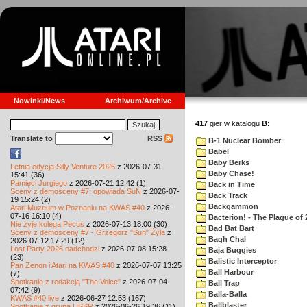
Nowinki/News
Archiwum/Archive
417
gier w katalogu
B
:
Translate to
RSS
B-1 Nuclear Bomber
Babel
Baby Berks
Letnia edycja Silly Venture 2026
z 2026-07-31
Baby Chase!
15:41 (36)
Pamięci Jurgiego
z 2026-07-21 12:42 (1)
Back in Time
Sceny z demosceny #7: opowiada SuN
z 2026-07-
Back Track
19 15:24 (2)
Backgammon
Atari Muzeum w Poznaniu na KWAS #40
z 2026-
07-16 16:10 (4)
Bacterion! - The Plague of 
Nie żyje kolega Pecuś
z 2026-07-13 18:00 (30)
Bad Bat Bart
Sceny z demosceny #7 - Grzegorz "Sun" Żyła
z
Bagh Chal
2026-07-12 17:29 (12)
Lost Party 2026 nadchodzi
z 2026-07-08 15:28
Baja Buggies
(23)
Balistic Interceptor
Pan Zenon i Atari na KWAS #40
z 2026-07-07 13:25
Ball Harbour
(7)
Spotkanie z redakcją "The Voice"
z 2026-07-04
Ball Trap
07:42 (9)
Balla-Balla
KWAS #40 live
z 2026-06-27 12:53 (167)
Ballblaster
Spotkanie z grupą USSR
z 2026-06-26 19:36 (11)