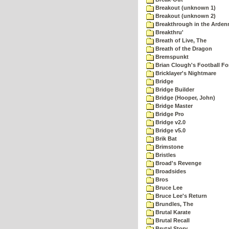
Breakout (unknown 1)
Breakout (unknown 2)
Breakthrough in the Arden
Breakthru'
Breath of Live, The
Breath of the Dragon
Bremspunkt
Brian Clough's Football Fo
Bricklayer's Nightmare
Bridge
Bridge Builder
Bridge (Hooper, John)
Bridge Master
Bridge Pro
Bridge v2.0
Bridge v5.0
Brik Bat
Brimstone
Bristles
Broad's Revenge
Broadsides
Bros
Bruce Lee
Bruce Lee's Return
Brundles, The
Brutal Karate
Brutal Recall
Brutal Story