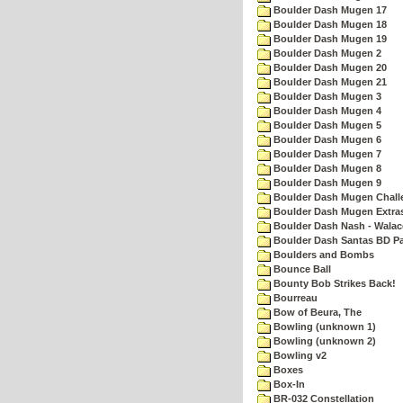
Boulder Dash Mugen 17
Boulder Dash Mugen 18
Boulder Dash Mugen 19
Boulder Dash Mugen 2
Boulder Dash Mugen 20
Boulder Dash Mugen 21
Boulder Dash Mugen 3
Boulder Dash Mugen 4
Boulder Dash Mugen 5
Boulder Dash Mugen 6
Boulder Dash Mugen 7
Boulder Dash Mugen 8
Boulder Dash Mugen 9
Boulder Dash Mugen Chall
Boulder Dash Mugen Extra
Boulder Dash Nash - Walac
Boulder Dash Santas BD Pa
Boulders and Bombs
Bounce Ball
Bounty Bob Strikes Back!
Bourreau
Bow of Beura, The
Bowling (unknown 1)
Bowling (unknown 2)
Bowling v2
Boxes
Box-In
BR-032 Constellation