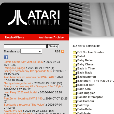
Nowinki/News
Archiwum/Archive
417
gier w katalogu
B
:
Translate to
RSS
B-1 Nuclear Bomber
Babel
Baby Berks
Letnia edycja Silly Venture 2026
z 2026-07-31
Baby Chase!
15:41 (36)
Pamięci Jurgiego
z 2026-07-21 12:42 (1)
Back in Time
Sceny z demosceny #7: opowiada SuN
z 2026-07-
Back Track
19 15:24 (2)
Backgammon
Atari Muzeum w Poznaniu na KWAS #40
z 2026-
07-16 16:10 (4)
Bacterion! - The Plague of 
Nie żyje kolega Pecuś
z 2026-07-13 18:00 (30)
Bad Bat Bart
Sceny z demosceny #7 - Grzegorz "Sun" Żyła
z
Bagh Chal
2026-07-12 17:29 (12)
Lost Party 2026 nadchodzi
z 2026-07-08 15:28
Baja Buggies
(23)
Balistic Interceptor
Pan Zenon i Atari na KWAS #40
z 2026-07-07 13:25
Ball Harbour
(7)
Spotkanie z redakcją "The Voice"
z 2026-07-04
Ball Trap
07:42 (9)
Balla-Balla
KWAS #40 live
z 2026-06-27 12:53 (167)
Ballblaster
Spotkanie z grupą USSR
z 2026-06-26 19:36 (11)