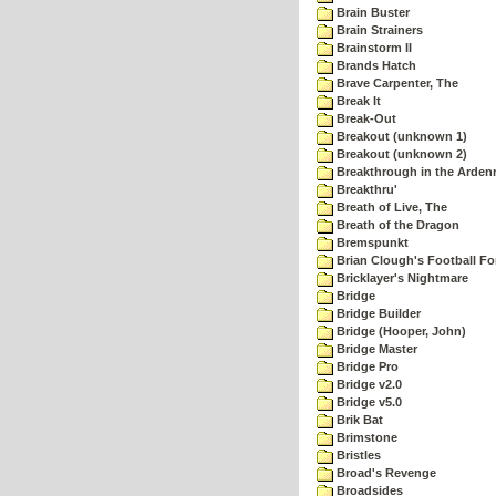
Brain Buster
Brain Strainers
Brainstorm II
Brands Hatch
Brave Carpenter, The
Break It
Break-Out
Breakout (unknown 1)
Breakout (unknown 2)
Breakthrough in the Arden
Breakthru'
Breath of Live, The
Breath of the Dragon
Bremspunkt
Brian Clough's Football Fo
Bricklayer's Nightmare
Bridge
Bridge Builder
Bridge (Hooper, John)
Bridge Master
Bridge Pro
Bridge v2.0
Bridge v5.0
Brik Bat
Brimstone
Bristles
Broad's Revenge
Broadsides