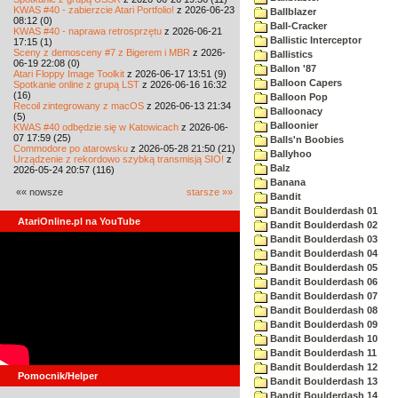
KWAS #40 - zabierzcie Atari Portfolio!
z 2026-06-23
Ballblazer
08:12 (0)
Ball-Cracker
KWAS #40 - naprawa retrosprzętu
z 2026-06-21
Ballistic Interceptor
17:15 (1)
Sceny z demosceny #7 z Bigerem i MBR
z 2026-
Ballistics
06-19 22:08 (0)
Ballon '87
Atari Floppy Image Toolkit
z 2026-06-17 13:51 (9)
Balloon Capers
Spotkanie online z grupą LST
z 2026-06-16 16:32
(16)
Balloon Pop
Recoil zintegrowany z macOS
z 2026-06-13 21:34
Balloonacy
(5)
Balloonier
KWAS #40 odbędzie się w Katowicach
z 2026-06-
07 17:59 (25)
Balls'n Boobies
Commodore po atarowsku
z 2026-05-28 21:50 (21)
Ballyhoo
Urządzenie z rekordowo szybką transmisją SIO!
z
Balz
2026-05-24 20:57 (116)
Banana
«« nowsze
starsze »»
Bandit
Bandit Boulderdash 01
AtariOnline.pl na YouTube
Bandit Boulderdash 02
Bandit Boulderdash 03
Bandit Boulderdash 04
Bandit Boulderdash 05
Bandit Boulderdash 06
Bandit Boulderdash 07
Bandit Boulderdash 08
Bandit Boulderdash 09
Bandit Boulderdash 10
Bandit Boulderdash 11
Bandit Boulderdash 12
Pomocnik/Helper
Bandit Boulderdash 13
Bandit Boulderdash 14