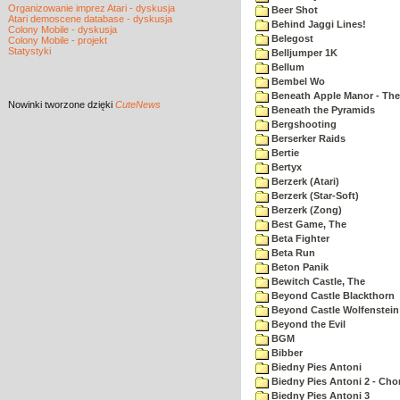
Organizowanie imprez Atari - dyskusja
Beer Shot
Atari demoscene database - dyskusja
Behind Jaggi Lines!
Colony Mobile - dyskusja
Belegost
Colony Mobile - projekt
Statystyki
Belljumper 1K
Bellum
Bembel Wo
Beneath Apple Manor - The 
Nowinki
tworzone dzięki
CuteNews
Beneath the Pyramids
Bergshooting
Berserker Raids
Bertie
Bertyx
Berzerk (Atari)
Berzerk (Star-Soft)
Berzerk (Zong)
Best Game, The
Beta Fighter
Beta Run
Beton Panik
Bewitch Castle, The
Beyond Castle Blackthorn
Beyond Castle Wolfenstein
Beyond the Evil
BGM
Bibber
Biedny Pies Antoni
Biedny Pies Antoni 2 - Cho
Biedny Pies Antoni 3