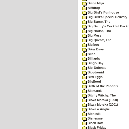
Biene Maja
Biffdrop
Big Bird's Funhouse
Big Bird's Special Delivery
Big Bump, The
Big Daddy's Cocktail Bac
Big House, The
Big Mess
Big Quest!, The
Bigfoot
Biker Dave
Bilbo
Billiards
Bingo Bay
Bio-Defense
Bioptronid
Bird Eggs
Birdfood
Birth of the Pheonix
Bismarck
Bitchy Witchy, The
Bitwa Morska (1990)
Bitwa Morska (2001)
Bitwa o Anglie
Biznesik
Biznesmen
Black Box
Black Friday