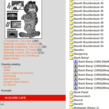
Bandit Boulderdash 43
Bandit Boulderdash 44
Bandit Boulderdash 45
Bandit Boulderdash 46
Bandit Boulderdash 47
Bandit Boulderdash 48
Bandit Boulderdash 49
Bandit Boulderdash 50
Bandit Boulderdash 51
Bandit Boulderdash 52
Czasopisma: 714 sztuk
(185)
Bandit Boulderdash 53
Materiały scenowe: 32 sztuki
(9)
Bandit Boulderdash 54
Materiały książkowe: 141 sztuk
(55)
Materiały firmowe: 27 sztuk
(20)
Bandits
Materiały o grach: 351 sztuk
(211)
Bangpong
Spiżarnia Voya na Chomikuj.pl
Bank Bang!
Bajtek Redux
Bank Bang! (1992-09)(M
Zasoby wiedzy
Bank Bang! (1992)(Mirag
Atariki
XWiki
Bank Bang! (1992)(Mirage
Gury's Atari 8-bit Forever
Bank Bang! (1992)(Mirage
Atarimania
Atari Archives
Bank Bang! (1992)(Mirag
Drygol's Retro Hacks
Bank Bang! (1992)(Mirage
XL Search
Bank Bang! (1992)(Mira
Kontakt
Bank Panik
Bannercatch
HI SCORE CAFÉ
Banzai
Barahir
Barbarian (Demo 1)