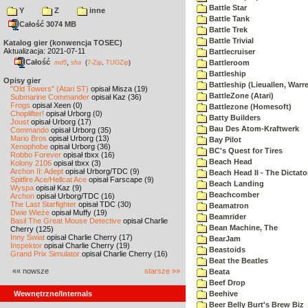
Battle Star
Y
Z
inne
Battle Tank
Całość 3074 MB
Battle Trek
Battle Trivial
Katalog gier (konwencja TOSEC)
Aktualizacja: 2021-07-11
Battlecruiser
Całość
,
Battleroom
md5
sha
(
7-Zip
,
TUGZip
)
Battleship
Opisy gier
Battleship (Lieuallen, Warr
"Old Towers" (Atari ST)
opisał Misza (19)
BattleZone (Atari)
Submarine Commander
opisał Kaz (36)
Frogs
opisał Xeen (0)
Battlezone (Homesoft)
Choplifter!
opisał Urborg (0)
Batty Builders
Joust
opisał Urborg (17)
Bau Des Atom-Kraftwerk
Commando
opisał Urborg (35)
Mario Bros
opisał Urborg (13)
Bay Pilot
Xenophobe
opisał Urborg (36)
BC's Quest for Tires
Robbo Forever
opisał tbxx (16)
Beach Head
Kolony 2106
opisał tbxx (3)
Archon II: Adept
opisał Urborg/TDC (9)
Beach Head II - The Dictato
Spitfire Ace/Hellcat Ace
opisał Farscape (9)
Beach Landing
Wyspa
opisał Kaz (9)
Beachcomber
Archon
opisał Urborg/TDC (16)
The Last Starfighter
opisał TDC (30)
Beamatron
Dwie Wieże
opisał Muffy (19)
Beamrider
Basil The Great Mouse Detective
opisał Charlie
Bean Machine, The
Cherry (125)
Inny Świat
opisał Charlie Cherry (17)
BearJam
Inspektor
opisał Charlie Cherry (19)
Beastoids
Grand Prix Simulator
opisał Charlie Cherry (16)
Beat the Beatles
«« nowsze
starsze »»
Beata
Beef Drop
Wewnętrzne/Internals
Beehive
Beer Belly Burt's Brew Biz