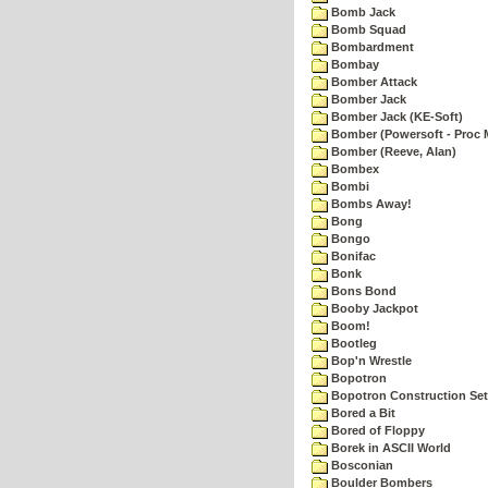
Bomb Jack
Bomb Squad
Bombardment
Bombay
Bomber Attack
Bomber Jack
Bomber Jack (KE-Soft)
Bomber (Powersoft - Proc 
Bomber (Reeve, Alan)
Bombex
Bombi
Bombs Away!
Bong
Bongo
Bonifac
Bonk
Bons Bond
Booby Jackpot
Boom!
Bootleg
Bop'n Wrestle
Bopotron
Bopotron Construction Set
Bored a Bit
Bored of Floppy
Borek in ASCII World
Bosconian
Boulder Bombers