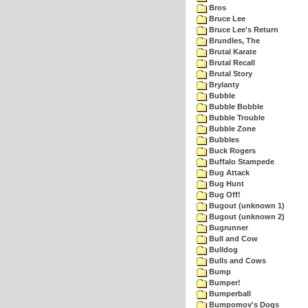
Bros
Bruce Lee
Bruce Lee's Return
Brundles, The
Brutal Karate
Brutal Recall
Brutal Story
Brylanty
Bubble
Bubble Bobble
Bubble Trouble
Bubble Zone
Bubbles
Buck Rogers
Buffalo Stampede
Bug Attack
Bug Hunt
Bug Off!
Bugout (unknown 1)
Bugout (unknown 2)
Bugrunner
Bull and Cow
Bulldog
Bulls and Cows
Bump
Bumper!
Bumperball
Bumpomov's Dogs