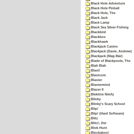
Black Hole Adventure
Black Hole Pinball
Black Hole, The
Black Jack
Black Lamp
Black Sea Silver Fishing
Blackbird
Blackbox
Blackhawk
Blackjack Casino
Blackjack (Davie, Andrew)
Blackjack (Mag-Mar)
Blade of Blackpoole, The
Blah Blah
Blast!
Blastcom
Blaster
Blastermind
Blazer II
Blekitne Nimfy
Blinky
Blinky's Scary School
Blip!
Blip! (Hard Software)
Blitz
Blitz!, Der
Blob Hunt
Blockaboo!