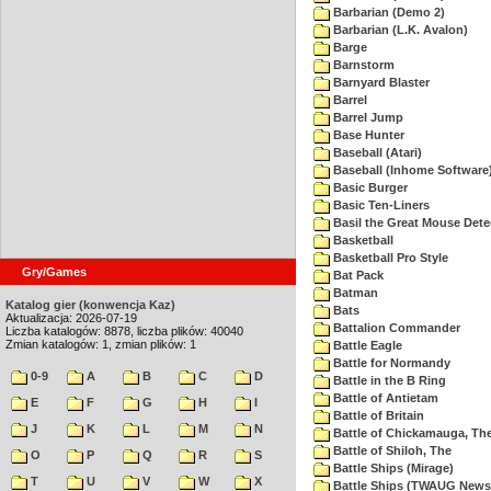
Barbarian (Demo 2)
Barbarian (L.K. Avalon)
Barge
Barnstorm
Barnyard Blaster
Barrel
Barrel Jump
Base Hunter
Baseball (Atari)
Baseball (Inhome Software
Basic Burger
Basic Ten-Liners
Basil the Great Mouse Dete
Basketball
Basketball Pro Style
Gry/Games
Bat Pack
Batman
Katalog gier (konwencja Kaz)
Bats
Aktualizacja: 2026-07-19
Battalion Commander
Liczba katalogów: 8878, liczba plików: 40040
Zmian katalogów: 1, zmian plików: 1
Battle Eagle
Battle for Normandy
0-9
A
B
C
D
Battle in the B Ring
Battle of Antietam
E
F
G
H
I
Battle of Britain
J
K
L
M
N
Battle of Chickamauga, Th
Battle of Shiloh, The
O
P
Q
R
S
Battle Ships (Mirage)
T
U
V
W
X
Battle Ships (TWAUG Newsl