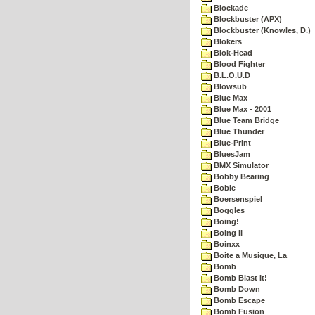
Blockade
Blockbuster (APX)
Blockbuster (Knowles, D.)
Blokers
Blok-Head
Blood Fighter
B.L.O.U.D
Blowsub
Blue Max
Blue Max - 2001
Blue Team Bridge
Blue Thunder
Blue-Print
BluesJam
BMX Simulator
Bobby Bearing
Bobie
Boersenspiel
Boggles
Boing!
Boing II
Boinxx
Boite a Musique, La
Bomb
Bomb Blast It!
Bomb Down
Bomb Escape
Bomb Fusion