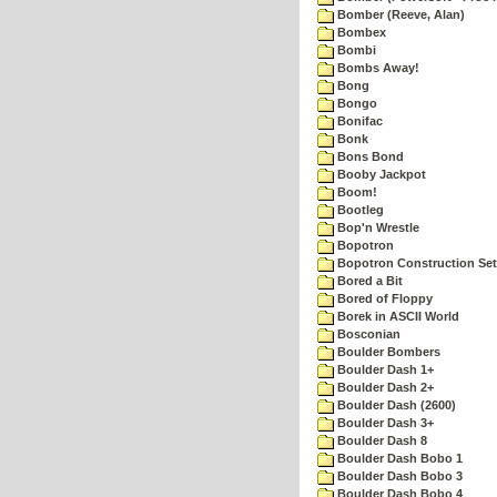
Bomber (Reeve, Alan)
Bombex
Bombi
Bombs Away!
Bong
Bongo
Bonifac
Bonk
Bons Bond
Booby Jackpot
Boom!
Bootleg
Bop'n Wrestle
Bopotron
Bopotron Construction Set
Bored a Bit
Bored of Floppy
Borek in ASCII World
Bosconian
Boulder Bombers
Boulder Dash 1+
Boulder Dash 2+
Boulder Dash (2600)
Boulder Dash 3+
Boulder Dash 8
Boulder Dash Bobo 1
Boulder Dash Bobo 3
Boulder Dash Bobo 4