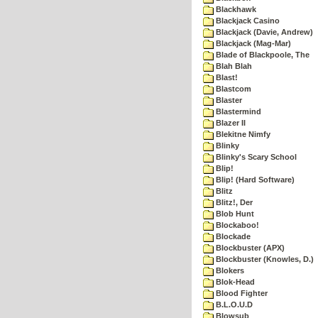
Blackhawk
Blackjack Casino
Blackjack (Davie, Andrew)
Blackjack (Mag-Mar)
Blade of Blackpoole, The
Blah Blah
Blast!
Blastcom
Blaster
Blastermind
Blazer II
Blekitne Nimfy
Blinky
Blinky's Scary School
Blip!
Blip! (Hard Software)
Blitz
Blitz!, Der
Blob Hunt
Blockaboo!
Blockade
Blockbuster (APX)
Blockbuster (Knowles, D.)
Blokers
Blok-Head
Blood Fighter
B.L.O.U.D
Blowsub