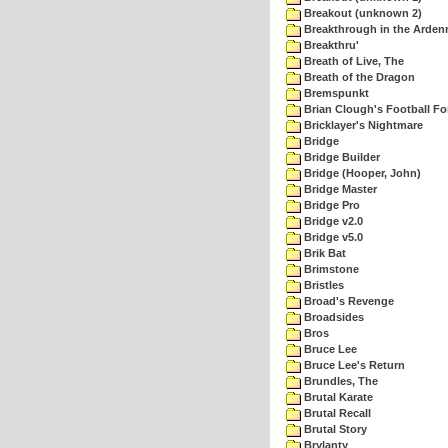
Breakout (unknown 2)
Breakthrough in the Arden
Breakthru'
Breath of Live, The
Breath of the Dragon
Bremspunkt
Brian Clough's Football Fo
Bricklayer's Nightmare
Bridge
Bridge Builder
Bridge (Hooper, John)
Bridge Master
Bridge Pro
Bridge v2.0
Bridge v5.0
Brik Bat
Brimstone
Bristles
Broad's Revenge
Broadsides
Bros
Bruce Lee
Bruce Lee's Return
Brundles, The
Brutal Karate
Brutal Recall
Brutal Story
Brylanty