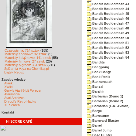
Bandit Boulderdash 43
Bandit Boulderdash 44
Bandit Boulderdash 45
Bandit Boulderdash 46
Bandit Boulderdash 47
Bandit Boulderdash 48
Bandit Boulderdash 49
Bandit Boulderdash 50
Bandit Boulderdash 51
Bandit Boulderdash 52
Czasopisma: 714 sztuk
(185)
Bandit Boulderdash 53
Materiały scenowe: 32 sztuki
(9)
Bandit Boulderdash 54
Materiały książkowe: 141 sztuk
(55)
Materiały firmowe: 27 sztuk
(20)
Bandits
Materiały o grach: 351 sztuk
(211)
Bangpong
Spiżarnia Voya na Chomikuj.pl
Bank Bang!
Bajtek Redux
Bank Panik
Zasoby wiedzy
Bannercatch
Atariki
Banzai
XWiki
Gury's Atari 8-bit Forever
Barahir
Atarimania
Barbarian (Demo 1)
Atari Archives
Barbarian (Demo 2)
Drygol's Retro Hacks
XL Search
Barbarian (L.K. Avalon)
Barge
Kontakt
Barnstorm
Barnyard Blaster
HI SCORE CAFÉ
Barrel
Barrel Jump
Base Hunter