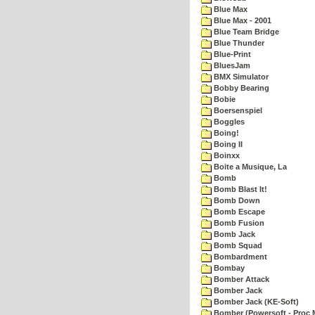
Blue Max
Blue Max - 2001
Blue Team Bridge
Blue Thunder
Blue-Print
BluesJam
BMX Simulator
Bobby Bearing
Bobie
Boersenspiel
Boggles
Boing!
Boing II
Boinxx
Boite a Musique, La
Bomb
Bomb Blast It!
Bomb Down
Bomb Escape
Bomb Fusion
Bomb Jack
Bomb Squad
Bombardment
Bombay
Bomber Attack
Bomber Jack
Bomber Jack (KE-Soft)
Bomber (Powersoft - Proc 