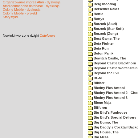
Organizowanie imprez Atari - dyskusja
Bergshooting
Atari demoscene database - dyskusja
Berserker Raids
Colony Mobile - dyskusja
Colony Mobile - projekt
Bertie
Statystyki
Bertyx
Berzerk (Atari)
Berzerk (Star-Soft)
Berzerk (Zong)
Nowinki
tworzone dzięki
CuteNews
Best Game, The
Beta Fighter
Beta Run
Beton Panik
Bewitch Castle, The
Beyond Castle Blackthorn
Beyond Castle Wolfenstein
Beyond the Evil
BGM
Bibber
Biedny Pies Antoni
Biedny Pies Antoni 2 - Cho
Biedny Pies Antoni 3
Biene Maja
Biffdrop
Big Bird's Funhouse
Big Bird's Special Delivery
Big Bump, The
Big Daddy's Cocktail Bac
Big House, The
Big Mess