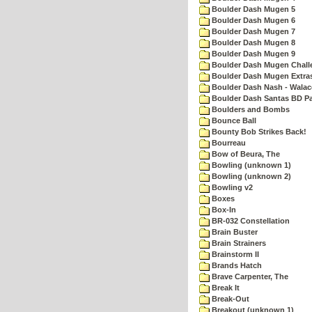
Boulder Dash Mugen 5
Boulder Dash Mugen 6
Boulder Dash Mugen 7
Boulder Dash Mugen 8
Boulder Dash Mugen 9
Boulder Dash Mugen Chall
Boulder Dash Mugen Extra
Boulder Dash Nash - Walac
Boulder Dash Santas BD Pa
Boulders and Bombs
Bounce Ball
Bounty Bob Strikes Back!
Bourreau
Bow of Beura, The
Bowling (unknown 1)
Bowling (unknown 2)
Bowling v2
Boxes
Box-In
BR-032 Constellation
Brain Buster
Brain Strainers
Brainstorm II
Brands Hatch
Brave Carpenter, The
Break It
Break-Out
Breakout (unknown 1)