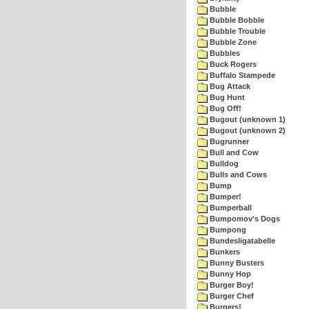
Bubble
Bubble Bobble
Bubble Trouble
Bubble Zone
Bubbles
Buck Rogers
Buffalo Stampede
Bug Attack
Bug Hunt
Bug Off!
Bugout (unknown 1)
Bugout (unknown 2)
Bugrunner
Bull and Cow
Bulldog
Bulls and Cows
Bump
Bumper!
Bumperball
Bumpomov's Dogs
Bumpong
Bundesligatabelle
Bunkers
Bunny Busters
Bunny Hop
Burger Boy!
Burger Chef
Burgers!