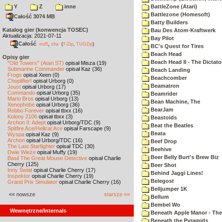
Y
Z
inne
BattleZone (Atari)
Battlezone (Homesoft)
Całość 3074 MB
Batty Builders
Katalog gier (konwencja TOSEC)
Bau Des Atom-Kraftwerk
Aktualizacja: 2021-07-11
Bay Pilot
Całość
,
md5
sha
(
7-Zip
,
TUGZip
)
BC's Quest for Tires
Beach Head
Opisy gier
Beach Head II - The Dictato
"Old Towers" (Atari ST)
opisał Misza (19)
Submarine Commander
opisał Kaz (36)
Beach Landing
Frogs
opisał Xeen (0)
Beachcomber
Choplifter!
opisał Urborg (0)
Beamatron
Joust
opisał Urborg (17)
Commando
opisał Urborg (35)
Beamrider
Mario Bros
opisał Urborg (13)
Bean Machine, The
Xenophobe
opisał Urborg (36)
BearJam
Robbo Forever
opisał tbxx (16)
Kolony 2106
opisał tbxx (3)
Beastoids
Archon II: Adept
opisał Urborg/TDC (9)
Beat the Beatles
Spitfire Ace/Hellcat Ace
opisał Farscape (9)
Beata
Wyspa
opisał Kaz (9)
Archon
opisał Urborg/TDC (16)
Beef Drop
The Last Starfighter
opisał TDC (30)
Beehive
Dwie Wieże
opisał Muffy (19)
Beer Belly Burt's Brew Biz
Basil The Great Mouse Detective
opisał Charlie
Cherry (125)
Beer Shot
Inny Świat
opisał Charlie Cherry (17)
Behind Jaggi Lines!
Inspektor
opisał Charlie Cherry (19)
Belegost
Grand Prix Simulator
opisał Charlie Cherry (16)
Belljumper 1K
«« nowsze
starsze »»
Bellum
Bembel Wo
Wewnętrzne/Internals
Beneath Apple Manor - The 
Beneath the Pyramids