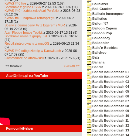
KWAS #40 live
z 2026-06-27 12:53 (167)
Ballblazer
Spotkanie z grupą USSR
z 2026-06-26 19:36 (11)
Ball-Cracker
KWAS #40 - zabierzcie Atari Portfolio!
z 2026-06-23
Ballistic Interceptor
08:12 (0)
KWAS #40 - naprawa retrosprzętu
z 2026-06-21
Ballistics
17:15 (1)
Ballon '87
Sceny z demosceny #7 z Bigerem i MBR
z 2026-
Balloon Capers
06-19 22:08 (0)
Atari Floppy Image Toolkit
z 2026-06-17 13:51 (9)
Balloon Pop
Spotkanie online z grupą LST
z 2026-06-16 16:32
Balloonacy
(17)
Balloonier
Recoil zintegrowany z macOS
z 2026-06-13 21:34
(5)
Balls'n Boobies
KWAS #40 odbędzie się w Katowicach
z 2026-06-
Ballyhoo
07 17:59 (25)
Balz
Commodore po atarowsku
z 2026-05-28 21:50 (21)
Banana
«« nowsze
starsze »»
Bandit
Bandit Boulderdash 01
AtariOnline.pl na YouTube
Bandit Boulderdash 02
Bandit Boulderdash 03
Bandit Boulderdash 04
Bandit Boulderdash 05
Bandit Boulderdash 06
Bandit Boulderdash 07
Bandit Boulderdash 08
Bandit Boulderdash 09
Bandit Boulderdash 10
Bandit Boulderdash 11
Bandit Boulderdash 12
Pomocnik/Helper
Bandit Boulderdash 13
Bandit Boulderdash 14