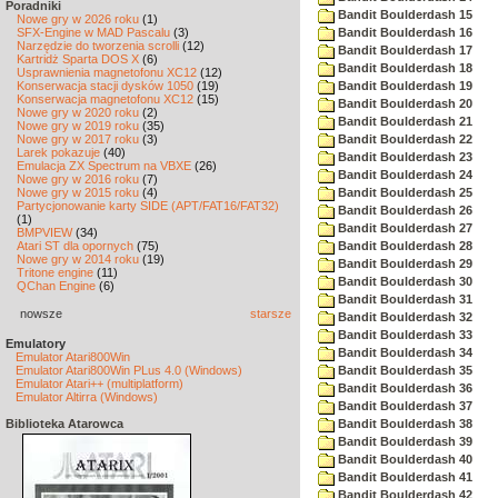
Poradniki
Bandit Boulderdash 15
Nowe gry w 2026 roku
(1)
SFX-Engine w MAD Pascalu
(3)
Bandit Boulderdash 16
Narzędzie do tworzenia scrolli
(12)
Bandit Boulderdash 17
Kartridż Sparta DOS X
(6)
Bandit Boulderdash 18
Usprawnienia magnetofonu XC12
(12)
Konserwacja stacji dysków 1050
(19)
Bandit Boulderdash 19
Konserwacja magnetofonu XC12
(15)
Bandit Boulderdash 20
Nowe gry w 2020 roku
(2)
Bandit Boulderdash 21
Nowe gry w 2019 roku
(35)
Nowe gry w 2017 roku
(3)
Bandit Boulderdash 22
Larek pokazuje
(40)
Bandit Boulderdash 23
Emulacja ZX Spectrum na VBXE
(26)
Bandit Boulderdash 24
Nowe gry w 2016 roku
(7)
Nowe gry w 2015 roku
(4)
Bandit Boulderdash 25
Partycjonowanie karty SIDE (APT/FAT16/FAT32)
Bandit Boulderdash 26
(1)
Bandit Boulderdash 27
BMPVIEW
(34)
Atari ST dla opornych
(75)
Bandit Boulderdash 28
Nowe gry w 2014 roku
(19)
Bandit Boulderdash 29
Tritone engine
(11)
Bandit Boulderdash 30
QChan Engine
(6)
Bandit Boulderdash 31
nowsze
starsze
Bandit Boulderdash 32
Bandit Boulderdash 33
Emulatory
Bandit Boulderdash 34
Emulator Atari800Win
Emulator Atari800Win PLus 4.0 (Windows)
Bandit Boulderdash 35
Emulator Atari++ (multiplatform)
Bandit Boulderdash 36
Emulator Altirra (Windows)
Bandit Boulderdash 37
Biblioteka Atarowca
Bandit Boulderdash 38
Bandit Boulderdash 39
Bandit Boulderdash 40
Bandit Boulderdash 41
Bandit Boulderdash 42