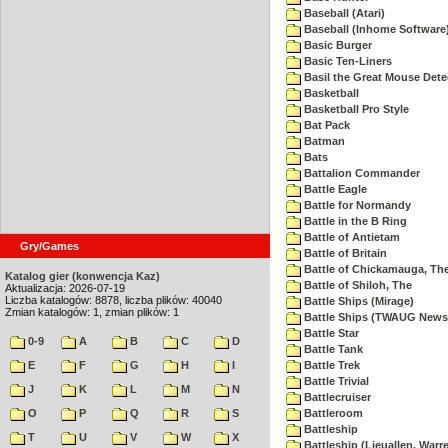
Baseball (Atari)
Baseball (Inhome Software
Basic Burger
Basic Ten-Liners
Basil the Great Mouse Dete
Basketball
Basketball Pro Style
Bat Pack
Batman
Bats
Battalion Commander
Battle Eagle
Battle for Normandy
Battle in the B Ring
Battle of Antietam
Gry/Games
Battle of Britain
Battle of Chickamauga, Th
Katalog gier (konwencja Kaz)
Battle of Shiloh, The
Aktualizacja: 2026-07-19
Liczba katalogów: 8878, liczba plików: 40040
Battle Ships (Mirage)
Zmian katalogów: 1, zmian plików: 1
Battle Ships (TWAUG Newsl
Battle Star
0-9
A
B
C
D
Battle Tank
E
F
G
H
I
Battle Trek
Battle Trivial
J
K
L
M
N
Battlecruiser
O
P
Q
R
S
Battleroom
Battleship
T
U
V
W
X
Battleship (Lieuallen, Warr