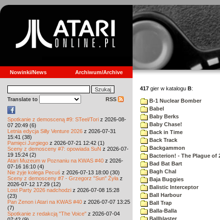
Nowinki/News
Archiwum/Archive
417
gier w katalogu
B
:
Translate to
RSS
B-1 Nuclear Bomber
Babel
Baby Berks
Spotkanie z demosceną #9: STeel/Tori
z 2026-08-
Baby Chase!
07 20:49 (6)
Letnia edycja Silly Venture 2026
z 2026-07-31
Back in Time
15:41 (38)
Back Track
Pamięci Jurgiego
z 2026-07-21 12:42 (1)
Backgammon
Sceny z demosceny #7: opowiada SuN
z 2026-07-
19 15:24 (2)
Bacterion! - The Plague of 
Atari Muzeum w Poznaniu na KWAS #40
z 2026-
Bad Bat Bart
07-16 16:10 (4)
Bagh Chal
Nie żyje kolega Pecuś
z 2026-07-13 18:00 (30)
Sceny z demosceny #7 - Grzegorz "Sun" Żyła
z
Baja Buggies
2026-07-12 17:29 (12)
Balistic Interceptor
Lost Party 2026 nadchodzi
z 2026-07-08 15:28
Ball Harbour
(23)
Pan Zenon i Atari na KWAS #40
z 2026-07-07 13:25
Ball Trap
(7)
Balla-Balla
Spotkanie z redakcją "The Voice"
z 2026-07-04
Ballblaster
07:42 (9)