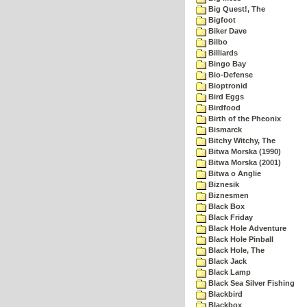
Big Quest!, The
Bigfoot
Biker Dave
Bilbo
Billiards
Bingo Bay
Bio-Defense
Bioptronid
Bird Eggs
Birdfood
Birth of the Pheonix
Bismarck
Bitchy Witchy, The
Bitwa Morska (1990)
Bitwa Morska (2001)
Bitwa o Anglie
Biznesik
Biznesmen
Black Box
Black Friday
Black Hole Adventure
Black Hole Pinball
Black Hole, The
Black Jack
Black Lamp
Black Sea Silver Fishing
Blackbird
Blackbox