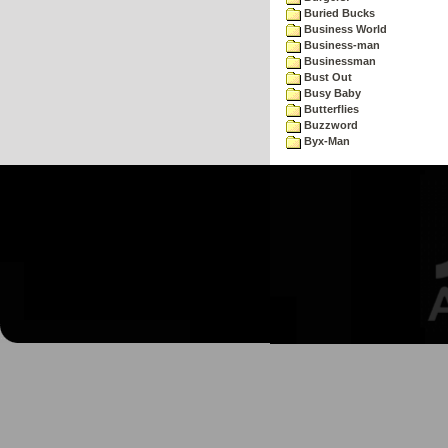
Buried Bucks
Business World
Business-man
Businessman
Bust Out
Busy Baby
Butterflies
Buzzword
Byx-Man