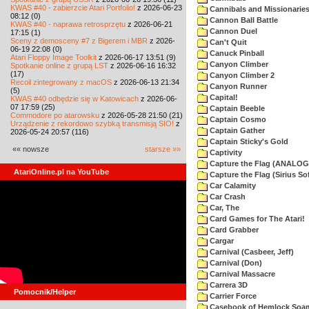
KWAS #40 - zabierzcie Atari Portfolio!
z 2026-06-23
Cannibals and Missionarie
08:12 (0)
Cannon Ball Battle
KWAS #40 - naprawa retrosprzętu
z 2026-06-21
Cannon Duel
17:15 (1)
Sceny z demosceny #7 z Bigerem i MBR
z 2026-
Can't Quit
06-19 22:08 (0)
Canuck Pinball
Atari Floppy Image Toolkit
z 2026-06-17 13:51 (9)
Canyon Climber
Spotkanie online z grupą LST
z 2026-06-16 16:32
(17)
Canyon Climber 2
Recoil zintegrowany z macOS
z 2026-06-13 21:34
Canyon Runner
(5)
Capital!
KWAS #40 odbędzie się w Katowicach
z 2026-06-
07 17:59 (25)
Captain Beeble
Commodore po atarowsku
z 2026-05-28 21:50 (21)
Captain Cosmo
Urządzenie z rekordowo szybką transmisją SIO!
z
Captain Gather
2026-05-24 20:57 (116)
Captain Sticky's Gold
«« nowsze
starsze »»
Captivity
Capture the Flag (ANALOG
AtariOnline.pl na YouTube
Capture the Flag (Sirius So
Car Calamity
Car Crash
Car, The
Card Games for The Atari!
Card Grabber
Cargar
Carnival (Casbeer, Jeff)
Carnival (Don)
Carnival Massacre
Carrera 3D
Pomocnik/Helper
Carrier Force
Casebook of Hemlock Soa