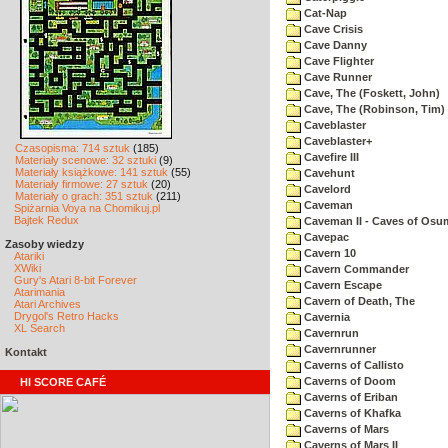
Cat-Nap
Cave Crisis
Cave Danny
Cave Flighter
Cave Runner
Cave, The (Foskett, John)
Cave, The (Robinson, Tim)
Caveblaster
Caveblaster+
Czasopisma: 714 sztuk
(185)
Cavefire III
Materiały scenowe: 32 sztuki
(9)
Materiały książkowe: 141 sztuk
(55)
Cavehunt
Materiały firmowe: 27 sztuk
(20)
Cavelord
Materiały o grach: 351 sztuk
(211)
Caveman
Spiżarnia Voya na Chomikuj.pl
Bajtek Redux
Caveman II - Caves of Osu
Cavepac
Zasoby wiedzy
Cavern 10
Atariki
XWiki
Cavern Commander
Gury's Atari 8-bit Forever
Cavern Escape
Atarimania
Cavern of Death, The
Atari Archives
Drygol's Retro Hacks
Cavernia
XL Search
Cavernrun
Cavernrunner
Kontakt
Caverns of Callisto
Caverns of Doom
HI SCORE CAFÉ
Caverns of Eriban
Caverns of Khafka
Caverns of Mars
Caverns of Mars II