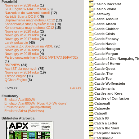
Poradniki
Casino Baccarat
Nowe gry w 2026 roku
(1)
SFX-Engine w MAD Pascalu
(3)
Casino World
Narzędzie do tworzenia scrolli
(12)
Castaway
Kartridż Sparta DOS X
(6)
Castle Assault
Usprawnienia magnetofonu XC12
(12)
Konserwacja stacji dysków 1050
(19)
Castle Attack
Konserwacja magnetofonu XC12
(15)
Castle Clobber
Nowe gry w 2020 roku
(2)
Castle Crisis
Nowe gry w 2019 roku
(35)
Nowe gry w 2017 roku
(3)
Castle Fantasy
Larek pokazuje
(40)
Castle Hassle
Emulacja ZX Spectrum na VBXE
(26)
Castle Hexagon
Nowe gry w 2016 roku
(7)
Nowe gry w 2015 roku
(4)
Castle Morgue
Partycjonowanie karty SIDE (APT/FAT16/FAT32)
Castle of Cire-Nampahc, T
(1)
Castle of Horror
BMPVIEW
(34)
Atari ST dla opornych
(75)
Castle Quest
Nowe gry w 2014 roku
(19)
Castle, The
Tritone engine
(11)
Castle Top
QChan Engine
(6)
Castle Wolfenstein
nowsze
starsze
Castlemania
Castles and Keys
Emulatory
Castles of Confusion
Emulator Atari800Win
Emulator Atari800Win PLus 4.0 (Windows)
Catapault
Emulator Atari++ (multiplatform)
Catapede
Emulator Altirra (Windows)
Catapill
Biblioteka Atarowca
Catch 88
Catch a Letter
Catch the Skull
Catepillar Races
Caterpiggle