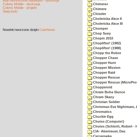
Atari demoscene database - dyskusja
Colony Mobile - dyskusja
Chimera+
Colony Mobile - projekt
Chimere
Statystyki
Chiseler
Cholericka Akce II
Cholericka Akce III
Chomper
Nowinki
tworzone dzięki
CuteNews
Chop Suey
Chopin 2010
Choplifter! (1982)
Choplifter! (1988)
Chopp the Robot
Chopper Chase
Chopper Hunt
Chopper Mission
Chopper Raid
Chopper Rescue
Chopper Rescue (MicroPros
Chopperoid
Chram Boha Slunce
Chram Skazy
Christian Soldier
Christmas Eve Nightmare, 
Chromatics
Chuckie Egg
Chutes (Compute!)
Chutes (Schlortt, Robert - 
CIA- Abenteuer, Das
Ciezarowka