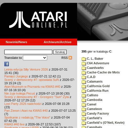
Nowinki/News
Archiwum/Archive
395
gier w katalogu
C
:
Translate to
RSS
C. L. Baker
C64 Adventure
Caardvarks
Letnia edycja Silly Venture 2026
z 2026-07-31
Cache-Cache de Mots
15:41 (36)
Pamięci Jurgiego
z 2026-07-21 12:42 (1)
C.A.D
Sceny z demosceny #7: opowiada SuN
z 2026-07-
Calamanis
19 15:24 (2)
California Gold
Atari Muzeum w Poznaniu na KWAS #40
z 2026-
07-16 16:10 (4)
California Run
Nie żyje kolega Pecuś
z 2026-07-13 18:00 (30)
Callisto
Sceny z demosceny #7 - Grzegorz "Sun" Żyła
z
Cambodia
2026-07-12 17:29 (12)
Lost Party 2026 nadchodzi
z 2026-07-08 15:28
Camel
(23)
Cameleon
Pan Zenon i Atari na KWAS #40
z 2026-07-07 13:25
Candy Factory
(7)
Spotkanie z redakcją "The Voice"
z 2026-07-04
Canfield's
07:42 (9)
Canfield's (O'Neil, Kevin)
KWAS #40 live
z 2026-06-27 12:53 (167)
Cannibals
Spotkanie z grupą USSR
z 2026-06-26 19:36 (11)