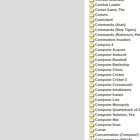
Combat Leader
Comet Game, The
Comets
Comicland
Commando (Atari)
Commando (New Tigers)
Commando (Robinson, Pete
Commodore Invaders
Compute 4
Computer Acquire
Computer Ambush
Computer Baseball
Computer Battleship
Computer Chess
Computer Cricket
Computer Cricket 2
Computer Crosswords
Computer Inhabitants
Computer Karate
Computer Live
Computer Monopoly
Computer Quarterback v2.
Computer Solution, The
Computer War
Computer-Kran
Conan
Concentration (Compute!)
Concentration (MACE)