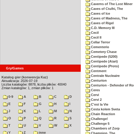
Caverns of The Lost Miner
Caves of Ctulhi, The
Caves of Ice
Caves of Madness, The
Caves of Rigel
C.D. Memory III
Cecil
Cecil II
Cellar Terror
Cementerio
Cemetery Chase
Centipede (5200)
Centipede (Atari)
Centipede (Proto)
Gry/Games
Centment
Centrale Nucleaire
Katalog gier (konwencja Kaz)
Centurion
Aktualizacja: 2026-07-19
Liczba katalogów: 8878, liczba plików: 40040
Centurion - Defender of R
Zmian katalogów: 1, zmian plików: 1
Ceres
Cervi
0-9
A
B
C
D
Cervi 2
E
F
G
H
I
C'est la Vie
Cesta kolem Sveta
J
K
L
M
N
Chain Reaction
O
P
Q
R
S
Challenge!
Challenge 5
T
U
V
W
X
Chambers of Zorp
Y
Z
inne
Champion, The