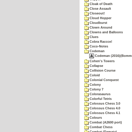
Cloak of Death
Close Assault
Closeout!
Cloud Hopper
Cloudburst
Clown Around
Clowns and Balloons
Clues
Cobra Raccce!
Coco-Notes
Codeman
Codeman (2016)(Bommer,
Cohen's Towers
Collapse
Collision Course
Coloid
Colonial Conquest
Colony
Colony 7
Colorasaurus
Colorful Tetris
Colossus Chess 3.0
Colossus Chess 4.0
Colossus Chess 4.1
Colours
Combat (A2600 port)
Combat Chess
Combat (Damata)