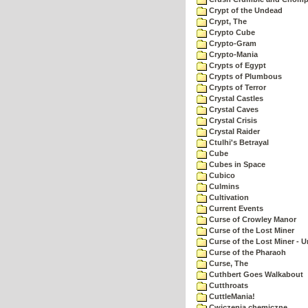
Crypt of the Undead
Crypt, The
Crypto Cube
Crypto-Gram
Crypto-Mania
Crypts of Egypt
Crypts of Plumbous
Crypts of Terror
Crystal Castles
Crystal Caves
Crystal Crisis
Crystal Raider
Ctulhi's Betrayal
Cube
Cubes in Space
Cubico
Culmins
Cultivation
Current Events
Curse of Crowley Manor
Curse of the Lost Miner
Curse of the Lost Miner -
Curse of the Pharaoh
Curse, The
Cuthbert Goes Walkabout
Cutthroats
CuttleMania!
Cwiczenia chemiczne