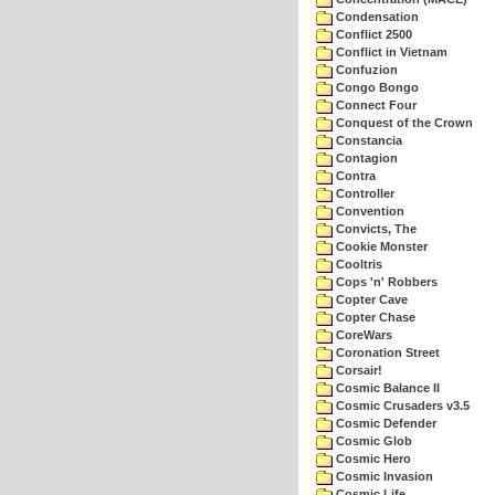
Condensation
Conflict 2500
Conflict in Vietnam
Confuzion
Congo Bongo
Connect Four
Conquest of the Crown
Constancia
Contagion
Contra
Controller
Convention
Convicts, The
Cookie Monster
Cooltris
Cops 'n' Robbers
Copter Cave
Copter Chase
CoreWars
Coronation Street
Corsair!
Cosmic Balance II
Cosmic Crusaders v3.5
Cosmic Defender
Cosmic Glob
Cosmic Hero
Cosmic Invasion
Cosmic Life