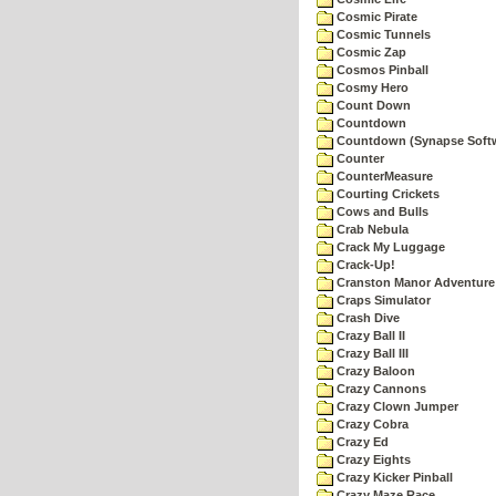
Cosmic Pirate
Cosmic Tunnels
Cosmic Zap
Cosmos Pinball
Cosmy Hero
Count Down
Countdown
Countdown (Synapse Soft
Counter
CounterMeasure
Courting Crickets
Cows and Bulls
Crab Nebula
Crack My Luggage
Crack-Up!
Cranston Manor Adventure
Craps Simulator
Crash Dive
Crazy Ball II
Crazy Ball III
Crazy Baloon
Crazy Cannons
Crazy Clown Jumper
Crazy Cobra
Crazy Ed
Crazy Eights
Crazy Kicker Pinball
Crazy Maze Race