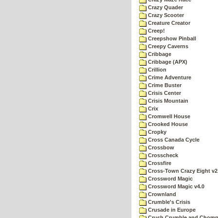
Crazy Quader
Crazy Scooter
Creature Creator
Creep!
Creepshow Pinball
Creepy Caverns
Cribbage
Cribbage (APX)
Crillion
Crime Adventure
Crime Buster
Crisis Center
Crisis Mountain
Crix
Cromwell House
Crooked House
Cropky
Cross Canada Cycle
Crossbow
Crosscheck
Crossfire
Cross-Town Crazy Eight v2
Crossword Magic
Crossword Magic v4.0
Crownland
Crumble's Crisis
Crusade in Europe
Crush Crumble and Chom