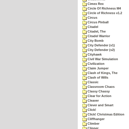
Cimex Rex
Circle Of Richness M4
Circle of Richness v1.2
Circus
Circus Pinball
Citadel
Citadel, The
Citadel Warrior
City Bomb
City Defender (v1)
City Defender (v2)
Cityhawk
Civil War Simulation
Civilization
Claim Jumper
Clash of Kings, The
Clash of Wills
Classic
Classroom Chaos
Classy Chassy
Clear for Action
Cleaver
Clever and Smart
Click!
Click! Christmas Edition
Cliffhanger
Climber
Clipper