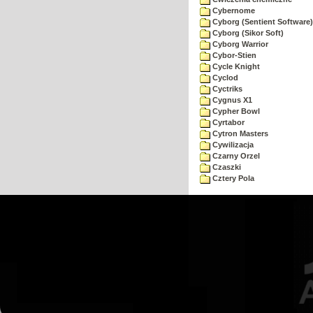
Cybernome
Cyborg (Sentient Software)
Cyborg (Sikor Soft)
Cyborg Warrior
Cybor-Stien
Cycle Knight
Cyclod
Cyctriks
Cygnus X1
Cypher Bowl
Cyrtabor
Cytron Masters
Cywilizacja
Czarny Orzel
Czaszki
Cztery Pola