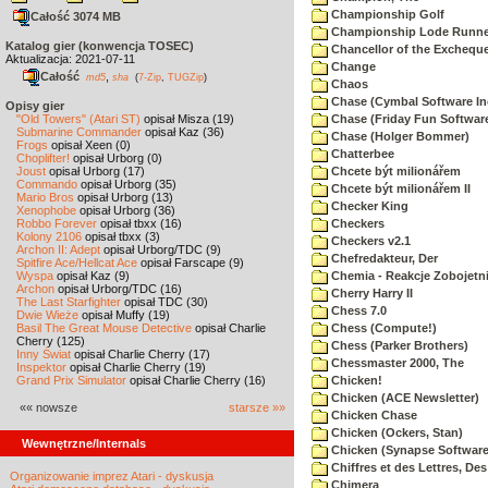
Championship Golf
Całość 3074 MB
Championship Lode Runne
Katalog gier (konwencja TOSEC)
Chancellor of the Exchequ
Aktualizacja: 2021-07-11
Change
Całość
,
md5
sha
(
7-Zip
,
TUGZip
)
Chaos
Chase (Cymbal Software In
Opisy gier
"Old Towers" (Atari ST)
opisał Misza (19)
Chase (Friday Fun Softwar
Submarine Commander
opisał Kaz (36)
Chase (Holger Bommer)
Frogs
opisał Xeen (0)
Chatterbee
Choplifter!
opisał Urborg (0)
Joust
opisał Urborg (17)
Chcete být milionářem
Commando
opisał Urborg (35)
Chcete být milionářem II
Mario Bros
opisał Urborg (13)
Checker King
Xenophobe
opisał Urborg (36)
Robbo Forever
opisał tbxx (16)
Checkers
Kolony 2106
opisał tbxx (3)
Checkers v2.1
Archon II: Adept
opisał Urborg/TDC (9)
Chefredakteur, Der
Spitfire Ace/Hellcat Ace
opisał Farscape (9)
Wyspa
opisał Kaz (9)
Chemia - Reakcje Zobojetn
Archon
opisał Urborg/TDC (16)
Cherry Harry II
The Last Starfighter
opisał TDC (30)
Chess 7.0
Dwie Wieże
opisał Muffy (19)
Basil The Great Mouse Detective
opisał Charlie
Chess (Compute!)
Cherry (125)
Chess (Parker Brothers)
Inny Świat
opisał Charlie Cherry (17)
Chessmaster 2000, The
Inspektor
opisał Charlie Cherry (19)
Grand Prix Simulator
opisał Charlie Cherry (16)
Chicken!
Chicken (ACE Newsletter)
«« nowsze
starsze »»
Chicken Chase
Chicken (Ockers, Stan)
Wewnętrzne/Internals
Chicken (Synapse Software
Chiffres et des Lettres, Des
Organizowanie imprez Atari - dyskusja
Chimera