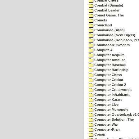
Combat Chess
Combat (Damata)
Combat Leader
Comet Game, The
Comets
Comicland
Commando (Atari)
Commando (New Tigers)
Commando (Robinson, Pete
Commodore Invaders
Compute 4
Computer Acquire
Computer Ambush
Computer Baseball
Computer Battleship
Computer Chess
Computer Cricket
Computer Cricket 2
Computer Crosswords
Computer Inhabitants
Computer Karate
Computer Live
Computer Monopoly
Computer Quarterback v2.
Computer Solution, The
Computer War
Computer-Kran
Conan