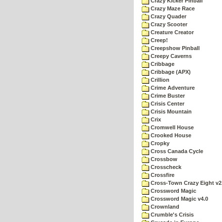
Crazy Kicker Pinball
Crazy Maze Race
Crazy Quader
Crazy Scooter
Creature Creator
Creep!
Creepshow Pinball
Creepy Caverns
Cribbage
Cribbage (APX)
Crillion
Crime Adventure
Crime Buster
Crisis Center
Crisis Mountain
Crix
Cromwell House
Crooked House
Cropky
Cross Canada Cycle
Crossbow
Crosscheck
Crossfire
Cross-Town Crazy Eight v2
Crossword Magic
Crossword Magic v4.0
Crownland
Crumble's Crisis