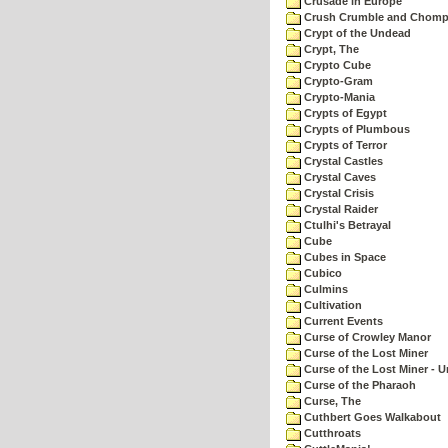
Crusade in Europe
Crush Crumble and Chom
Crypt of the Undead
Crypt, The
Crypto Cube
Crypto-Gram
Crypto-Mania
Crypts of Egypt
Crypts of Plumbous
Crypts of Terror
Crystal Castles
Crystal Caves
Crystal Crisis
Crystal Raider
Ctulhi's Betrayal
Cube
Cubes in Space
Cubico
Culmins
Cultivation
Current Events
Curse of Crowley Manor
Curse of the Lost Miner
Curse of the Lost Miner -
Curse of the Pharaoh
Curse, The
Cuthbert Goes Walkabout
Cutthroats