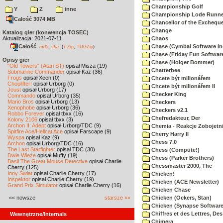
Championship Golf
Y
Z
inne
Championship Lode Runne
Całość 3074 MB
Chancellor of the Exchequ
Change
Katalog gier (konwencja TOSEC)
Aktualizacja: 2021-07-11
Chaos
Całość
,
Chase (Cymbal Software In
md5
sha
(
7-Zip
,
TUGZip
)
Chase (Friday Fun Softwar
Opisy gier
Chase (Holger Bommer)
"Old Towers" (Atari ST)
opisał Misza (19)
Chatterbee
Submarine Commander
opisał Kaz (36)
Frogs
opisał Xeen (0)
Chcete být milionářem
Choplifter!
opisał Urborg (0)
Chcete být milionářem II
Joust
opisał Urborg (17)
Checker King
Commando
opisał Urborg (35)
Mario Bros
opisał Urborg (13)
Checkers
Xenophobe
opisał Urborg (36)
Checkers v2.1
Robbo Forever
opisał tbxx (16)
Chefredakteur, Der
Kolony 2106
opisał tbxx (3)
Archon II: Adept
opisał Urborg/TDC (9)
Chemia - Reakcje Zobojetn
Spitfire Ace/Hellcat Ace
opisał Farscape (9)
Cherry Harry II
Wyspa
opisał Kaz (9)
Chess 7.0
Archon
opisał Urborg/TDC (16)
The Last Starfighter
opisał TDC (30)
Chess (Compute!)
Dwie Wieże
opisał Muffy (19)
Chess (Parker Brothers)
Basil The Great Mouse Detective
opisał Charlie
Chessmaster 2000, The
Cherry (125)
Inny Świat
opisał Charlie Cherry (17)
Chicken!
Inspektor
opisał Charlie Cherry (19)
Chicken (ACE Newsletter)
Grand Prix Simulator
opisał Charlie Cherry (16)
Chicken Chase
«« nowsze
starsze »»
Chicken (Ockers, Stan)
Chicken (Synapse Software
Chiffres et des Lettres, Des
Wewnętrzne/Internals
Chimera