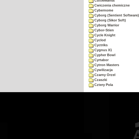
CuttleMania!
Cwiczenia chemiczne
Cybernome
Cyborg (Sentient Software)
Cyborg (Sikor Soft)
Cyborg Warrior
Cybor-Stien
Cycle Knight
Cyclod
Cyctriks
Cygnus X1
Cypher Bowl
Cyrtabor
Cytron Masters
Cywilizacja
Czarny Orzel
Czaszki
Cztery Pola