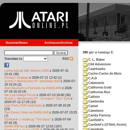
Nowinki/News
Archiwum/Archive
395
gier w katalogu
C
:
Translate to
RSS
C. L. Baker
C64 Adventure
Caardvarks
Letnia edycja Silly Venture 2026
z 2026-07-31
Cache-Cache de Mots
15:41 (36)
Pamięci Jurgiego
z 2026-07-21 12:42 (1)
C.A.D
Sceny z demosceny #7: opowiada SuN
z 2026-07-
Calamanis
19 15:24 (2)
California Gold
Atari Muzeum w Poznaniu na KWAS #40
z 2026-
07-16 16:10 (4)
California Run
Nie żyje kolega Pecuś
z 2026-07-13 18:00 (30)
Callisto
Sceny z demosceny #7 - Grzegorz "Sun" Żyła
z
Cambodia
2026-07-12 17:29 (12)
Lost Party 2026 nadchodzi
z 2026-07-08 15:28
Camel
(23)
Cameleon
Pan Zenon i Atari na KWAS #40
z 2026-07-07 13:25
Candy Factory
(7)
Spotkanie z redakcją "The Voice"
z 2026-07-04
Canfield's
07:42 (9)
Canfield's (O'Neil, Kevin)
KWAS #40 live
z 2026-06-27 12:53 (167)
Cannibals
Spotkanie z grupą USSR
z 2026-06-26 19:36 (11)