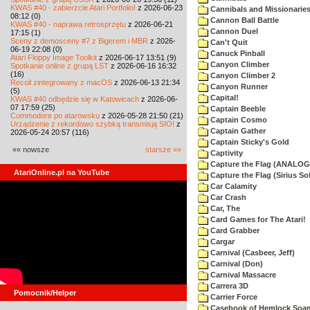
KWAS #40 - zabierzcie Atari Portfolio!
z 2026-06-23
Cannibals and Missionarie
08:12 (0)
Cannon Ball Battle
KWAS #40 - naprawa retrosprzętu
z 2026-06-21
Cannon Duel
17:15 (1)
Sceny z demosceny #7 z Bigerem i MBR
z 2026-
Can't Quit
06-19 22:08 (0)
Canuck Pinball
Atari Floppy Image Toolkit
z 2026-06-17 13:51 (9)
Canyon Climber
Spotkanie online z grupą LST
z 2026-06-16 16:32
(16)
Canyon Climber 2
Recoil zintegrowany z macOS
z 2026-06-13 21:34
Canyon Runner
(5)
Capital!
KWAS #40 odbędzie się w Katowicach
z 2026-06-
07 17:59 (25)
Captain Beeble
Commodore po atarowsku
z 2026-05-28 21:50 (21)
Captain Cosmo
Urządzenie z rekordowo szybką transmisją SIO!
z
Captain Gather
2026-05-24 20:57 (116)
Captain Sticky's Gold
«« nowsze
starsze »»
Captivity
Capture the Flag (ANALOG
AtariOnline.pl na YouTube
Capture the Flag (Sirius So
Car Calamity
Car Crash
Car, The
Card Games for The Atari!
Card Grabber
Cargar
Carnival (Casbeer, Jeff)
Carnival (Don)
Carnival Massacre
Carrera 3D
Pomocnik/Helper
Carrier Force
Casebook of Hemlock Soa