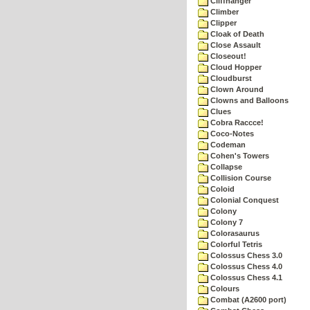
Cliffhanger
Climber
Clipper
Cloak of Death
Close Assault
Closeout!
Cloud Hopper
Cloudburst
Clown Around
Clowns and Balloons
Clues
Cobra Raccce!
Coco-Notes
Codeman
Cohen's Towers
Collapse
Collision Course
Coloid
Colonial Conquest
Colony
Colony 7
Colorasaurus
Colorful Tetris
Colossus Chess 3.0
Colossus Chess 4.0
Colossus Chess 4.1
Colours
Combat (A2600 port)