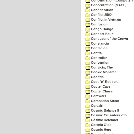
Concentration (Compute!)
Concentration (MACE)
Condensation
Conflict 2500
Conflict in Vietnam
Confuzion
Congo Bongo
Connect Four
Conquest of the Crown
Constancia
Contagion
Contra
Controller
Convention
Convicts, The
Cookie Monster
Cooltris
Cops 'n' Robbers
Copter Cave
Copter Chase
CoreWars
Coronation Street
Corsair!
Cosmic Balance II
Cosmic Crusaders v3.5
Cosmic Defender
Cosmic Glob
Cosmic Hero