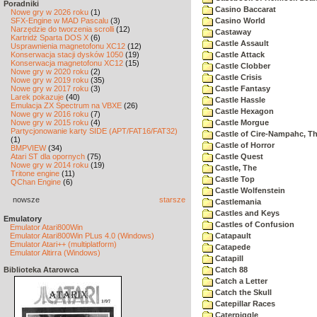
Poradniki
Casino Baccarat
Nowe gry w 2026 roku
(1)
SFX-Engine w MAD Pascalu
(3)
Casino World
Narzędzie do tworzenia scrolli
(12)
Castaway
Kartridż Sparta DOS X
(6)
Castle Assault
Usprawnienia magnetofonu XC12
(12)
Konserwacja stacji dysków 1050
(19)
Castle Attack
Konserwacja magnetofonu XC12
(15)
Castle Clobber
Nowe gry w 2020 roku
(2)
Castle Crisis
Nowe gry w 2019 roku
(35)
Nowe gry w 2017 roku
(3)
Castle Fantasy
Larek pokazuje
(40)
Castle Hassle
Emulacja ZX Spectrum na VBXE
(26)
Castle Hexagon
Nowe gry w 2016 roku
(7)
Nowe gry w 2015 roku
(4)
Castle Morgue
Partycjonowanie karty SIDE (APT/FAT16/FAT32)
Castle of Cire-Nampahc, T
(1)
Castle of Horror
BMPVIEW
(34)
Atari ST dla opornych
(75)
Castle Quest
Nowe gry w 2014 roku
(19)
Castle, The
Tritone engine
(11)
Castle Top
QChan Engine
(6)
Castle Wolfenstein
nowsze
starsze
Castlemania
Castles and Keys
Emulatory
Castles of Confusion
Emulator Atari800Win
Emulator Atari800Win PLus 4.0 (Windows)
Catapault
Emulator Atari++ (multiplatform)
Catapede
Emulator Altirra (Windows)
Catapill
Biblioteka Atarowca
Catch 88
Catch a Letter
Catch the Skull
Catepillar Races
Caterpiggle