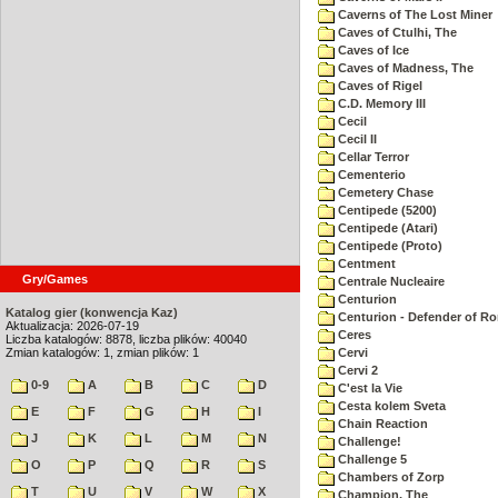
Caverns of The Lost Miner
Caves of Ctulhi, The
Caves of Ice
Caves of Madness, The
Caves of Rigel
C.D. Memory III
Cecil
Cecil II
Cellar Terror
Cementerio
Cemetery Chase
Centipede (5200)
Centipede (Atari)
Centipede (Proto)
Centment
Gry/Games
Centrale Nucleaire
Centurion
Katalog gier (konwencja Kaz)
Centurion - Defender of R
Aktualizacja: 2026-07-19
Ceres
Liczba katalogów: 8878, liczba plików: 40040
Zmian katalogów: 1, zmian plików: 1
Cervi
Cervi 2
0-9
A
B
C
D
C'est la Vie
Cesta kolem Sveta
E
F
G
H
I
Chain Reaction
J
K
L
M
N
Challenge!
Challenge 5
O
P
Q
R
S
Chambers of Zorp
T
U
V
W
X
Champion, The