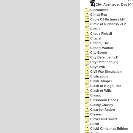
CIA- Abenteuer, Das (-)(
Ciezarowka
Cimex Rex
Circle Of Richness M4
Circle of Richness v1.2
Circus
Circus Pinball
Citadel
Citadel, The
Citadel Warrior
City Bomb
City Defender (v1)
City Defender (v2)
Cityhawk
Civil War Simulation
Civilization
Claim Jumper
Clash of Kings, The
Clash of Wills
Classic
Classroom Chaos
Classy Chassy
Clear for Action
Cleaver
Clever and Smart
Click!
Click! Christmas Edition