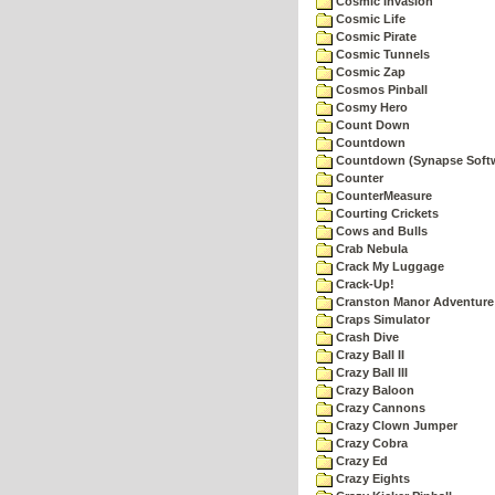
Cosmic Invasion
Cosmic Life
Cosmic Pirate
Cosmic Tunnels
Cosmic Zap
Cosmos Pinball
Cosmy Hero
Count Down
Countdown
Countdown (Synapse Soft
Counter
CounterMeasure
Courting Crickets
Cows and Bulls
Crab Nebula
Crack My Luggage
Crack-Up!
Cranston Manor Adventure
Craps Simulator
Crash Dive
Crazy Ball II
Crazy Ball III
Crazy Baloon
Crazy Cannons
Crazy Clown Jumper
Crazy Cobra
Crazy Ed
Crazy Eights