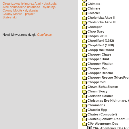
Organizowanie imprez Atari - dyskusja
Chimera+
Atari demoscene database - dyskusja
Chimere
Colony Mobile - dyskusja
Chiseler
Colony Mobile - projekt
Statystyki
Cholericka Akce II
Cholericka Akce III
Chomper
Chop Suey
Nowinki
tworzone dzięki
CuteNews
Chopin 2010
Choplifter! (1982)
Choplifter! (1988)
Chopp the Robot
Chopper Chase
Chopper Hunt
Chopper Mission
Chopper Raid
Chopper Rescue
Chopper Rescue (MicroPros
Chopperoid
Chram Boha Slunce
Chram Skazy
Christian Soldier
Christmas Eve Nightmare, 
Chromatics
Chuckie Egg
Chutes (Compute!)
Chutes (Schlortt, Robert - 
CIA- Abenteuer, Das
CIA- Abenteuer, Das (-)(