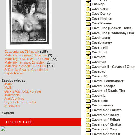
Cat-Nap
Cave Crisis
Cave Danny
Cave Flighter
Cave Runner
Cave, The (Foskett, John)
Cave, The (Robinson, Tim)
Caveblaster
Caveblaster+
Cavefire III
Czasopisma: 714 sztuk
(185)
Cavehunt
Materiały scenowe: 32 sztuki
(9)
Cavelord
Materiały książkowe: 141 sztuk
(55)
Caveman
Materiały firmowe: 27 sztuk
(20)
Materiały o grach: 351 sztuk
(211)
Caveman II - Caves of Osu
Spiżarnia Voya na Chomikuj.pl
Cavepac
Bajtek Redux
Cavern 10
Zasoby wiedzy
Cavern Commander
Atariki
Cavern Escape
XWiki
Cavern of Death, The
Gury's Atari 8-bit Forever
Atarimania
Cavernia
Atari Archives
Cavernrun
Drygol's Retro Hacks
Cavernrunner
XL Search
Caverns of Callisto
Kontakt
Caverns of Doom
Caverns of Eriban
HI SCORE CAFÉ
Caverns of Khafka
Caverns of Mars
Caverns of Mars II