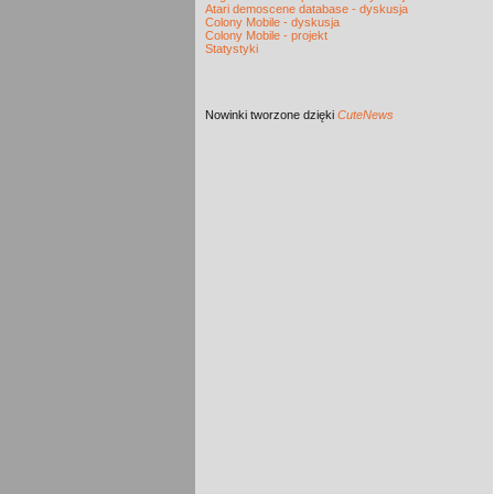
Atari demoscene database - dyskusja
Colony Mobile - dyskusja
Colony Mobile - projekt
Statystyki
Nowinki
tworzone dzięki
CuteNews