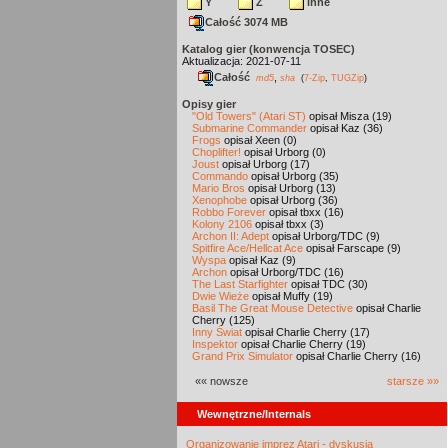
Y
Z
inne
Całość 3074 MB
Katalog gier (konwencja TOSEC)
Aktualizacja: 2021-07-11
Całość
,
md5
sha
(
7-Zip
,
TUGZip
)
Opisy gier
"Old Towers" (Atari ST)
opisał Misza (19)
Submarine Commander
opisał Kaz (36)
Frogs
opisał Xeen (0)
Choplifter!
opisał Urborg (0)
Joust
opisał Urborg (17)
Commando
opisał Urborg (35)
Mario Bros
opisał Urborg (13)
Xenophobe
opisał Urborg (36)
Robbo Forever
opisał tbxx (16)
Kolony 2106
opisał tbxx (3)
Archon II: Adept
opisał Urborg/TDC (9)
Spitfire Ace/Hellcat Ace
opisał Farscape (9)
Wyspa
opisał Kaz (9)
Archon
opisał Urborg/TDC (16)
The Last Starfighter
opisał TDC (30)
Dwie Wieże
opisał Muffy (19)
Basil The Great Mouse Detective
opisał Charlie
Cherry (125)
Inny Świat
opisał Charlie Cherry (17)
Inspektor
opisał Charlie Cherry (19)
Grand Prix Simulator
opisał Charlie Cherry (16)
«« nowsze
starsze »»
Wewnętrzne/Internals
Organizowanie imprez Atari - dyskusja