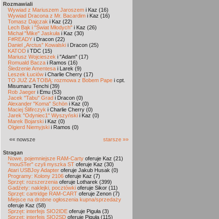
Rozmawiali
Wywiad z Mariuszem Jaroszem
i Kaz (16)
Wywiad Dracona z Mr. Bacardim
i Kaz (16)
Tomasz Dajczak
i Kaz (22)
Lech Bąk i "Świat Młodych"
i Kaz (26)
Michał "Mike" Jaskuła
i Kaz (30)
F#READY
i Dracon (22)
Daniel „Arctus” Kowalski
i Dracon (25)
KATOD
i TDC (15)
Mariusz Wojcieszek
i "Adam" (17)
Romuald Bacza
i Ramos (16)
Śledzenie Amentesa
i Larek (9)
Leszek Łuciów
i Charlie Cherry (17)
TO JUŻ ZA TOBĄ: rozmowa z Bobem Pape
i cpt.
Misumaru Tenchi (39)
Rob Jaeger
i Emu (53)
Jacek "Tabu" Grad
i Dracon (0)
Alexander "Koma" Schön
i Kaz (0)
Maciej Ślifirczyk
i Charlie Cherry (0)
Jarek "Odyniec1" Wyszyński
i Kaz (0)
Marek Bojarski
i Kaz (0)
Olgierd Niemyjski
i Ramos (0)
«« nowsze
starsze »»
Stragan
Nowe, pojemniejsze RAM-Carty
oferuje Kaz (21)
"mouSTer" czyli myszka ST
oferuje Kaz (30)
Atari USBJoy Adapter
oferuje Jakub Husak (0)
Programy: Kolony 2106
oferuje Kaz (7)
Sprzęt: rozszerzenia
oferuje Lotharek (399)
Gadżety: naklejki, pocztówki
oferuje Sikor (11)
Sprzęt: cartridge RAM-CART
oferuje Zenon (7)
Miejsce na drobne ogłoszenia kupna/sprzedaży
oferuje Kaz (58)
Sprzęt: interfejs SIO2IDE
oferuje Piguła (3)
Sprzęt: interfejs SIO2SD
oferuje Piguła (115)