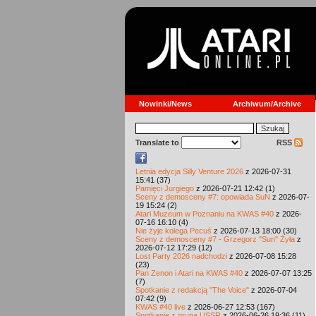
Nowinki/News
Archiwum/Archive
Translate to
RSS
Letnia edycja Silly Venture 2026
z 2026-07-31
15:41 (37)
Pamięci Jurgiego
z 2026-07-21 12:42 (1)
Sceny z demosceny #7: opowiada SuN
z 2026-07-
19 15:24 (2)
Atari Muzeum w Poznaniu na KWAS #40
z 2026-
07-16 16:10 (4)
Nie żyje kolega Pecuś
z 2026-07-13 18:00 (30)
Sceny z demosceny #7 - Grzegorz "Sun" Żyła
z
2026-07-12 17:29 (12)
Lost Party 2026 nadchodzi
z 2026-07-08 15:28
(23)
Pan Zenon i Atari na KWAS #40
z 2026-07-07 13:25
(7)
Spotkanie z redakcją "The Voice"
z 2026-07-04
07:42 (9)
KWAS #40 live
z 2026-06-27 12:53 (167)
Spotkanie z grupą USSR
z 2026-06-26 19:36 (11)