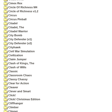
Cimex Rex
Circle Of Richness M4
Circle of Richness v1.2
Circus
Circus Pinball
Citadel
Citadel, The
Citadel Warrior
City Bomb
City Defender (v1)
City Defender (v2)
Cityhawk
Civil War Simulation
Civilization
Claim Jumper
Clash of Kings, The
Clash of Wills
Classic
Classroom Chaos
Classy Chassy
Clear for Action
Cleaver
Clever and Smart
Click!
Click! Christmas Edition
Cliffhanger
Climber
Clipper