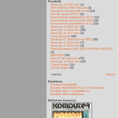
Poradniki
Nowe gry w 2026 roku
(1)
SFX-Engine w MAD Pascalu
(3)
Narzędzie do tworzenia scrolli
(12)
Kartridż Sparta DOS X
(6)
Usprawnienia magnetofonu XC12
(12)
Konserwacja stacji dysków 1050
(19)
Konserwacja magnetofonu XC12
(15)
Nowe gry w 2020 roku
(2)
Nowe gry w 2019 roku
(35)
Nowe gry w 2017 roku
(3)
Larek pokazuje
(40)
Emulacja ZX Spectrum na VBXE
(26)
Nowe gry w 2016 roku
(7)
Nowe gry w 2015 roku
(4)
Partycjonowanie karty SIDE (APT/FAT16/FAT32)
(1)
BMPVIEW
(34)
Atari ST dla opornych
(75)
Nowe gry w 2014 roku
(19)
Tritone engine
(11)
QChan Engine
(6)
nowsze
starsze
Emulatory
Emulator Atari800Win
Emulator Atari800Win PLus 4.0 (Windows)
Emulator Atari++ (multiplatform)
Emulator Altirra (Windows)
Biblioteka Atarowca