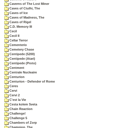
Caverns of The Lost Miner
Caves of Ctulhi, The
Caves of Ice
Caves of Madness, The
Caves of Rigel
C.D. Memory III
Cecil
Cecil II
Cellar Terror
Cementerio
Cemetery Chase
Centipede (5200)
Centipede (Atari)
Centipede (Proto)
Centment
Centrale Nucleaire
Centurion
Centurion - Defender of Rome
Ceres
Cervi
Cervi 2
C'est la Vie
Cesta kolem Sveta
Chain Reaction
Challenge!
Challenge 5
Chambers of Zorp
Champion, The