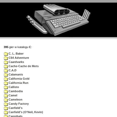
395
gier w katalogu
C
:
C. L. Baker
C64 Adventure
Caardvarks
Cache-Cache de Mots
C.A.D
Calamanis
California Gold
California Run
Callisto
Cambodia
Camel
Cameleon
Candy Factory
Canfield's
Canfield's (O'Neil, Kevin)
Cannibals