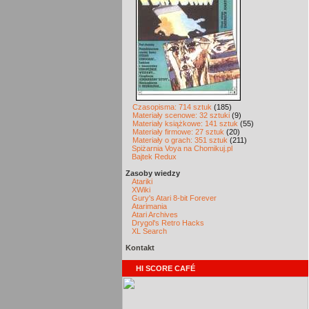
Czasopisma: 714 sztuk
(185)
Materiały scenowe: 32 sztuki
(9)
Materiały książkowe: 141 sztuk
(55)
Materiały firmowe: 27 sztuk
(20)
Materiały o grach: 351 sztuk
(211)
Spiżarnia Voya na Chomikuj.pl
Bajtek Redux
Zasoby wiedzy
Atariki
XWiki
Gury's Atari 8-bit Forever
Atarimania
Atari Archives
Drygol's Retro Hacks
XL Search
Kontakt
HI SCORE CAFÉ