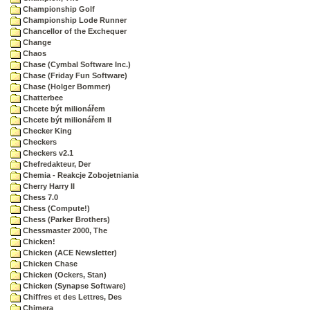
Championship Golf
Championship Lode Runner
Chancellor of the Exchequer
Change
Chaos
Chase (Cymbal Software Inc.)
Chase (Friday Fun Software)
Chase (Holger Bommer)
Chatterbee
Chcete být milionářem
Chcete být milionářem II
Checker King
Checkers
Checkers v2.1
Chefredakteur, Der
Chemia - Reakcje Zobojetniania
Cherry Harry II
Chess 7.0
Chess (Compute!)
Chess (Parker Brothers)
Chessmaster 2000, The
Chicken!
Chicken (ACE Newsletter)
Chicken Chase
Chicken (Ockers, Stan)
Chicken (Synapse Software)
Chiffres et des Lettres, Des
Chimera