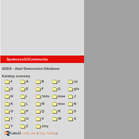
Społeczność/Community
ADDA - Atari Demoscene DAtabase
Katalog scenowy
#
A
B
C
cp
D
E
F
G
gfx
H
I
!info
inne
J
K
L
M
msx
N
O
P
Q
R
S
T
U
V
W
X
Y
Z
ziny
Całość
,
md5
sha
(
7-Zip
,
TUGZip
)