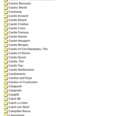
Casino Baccarat
Casino World
Castaway
Castle Assault
Castle Attack
Castle Clobber
Castle Crisis
Castle Fantasy
Castle Hassle
Castle Hexagon
Castle Morgue
Castle of Cire-Nampahc, The
Castle of Horror
Castle Quest
Castle, The
Castle Top
Castle Wolfenstein
Castlemania
Castles and Keys
Castles of Confusion
Catapault
Catapede
Catapill
Catch 88
Catch a Letter
Catch the Skull
Catepillar Races
Caterpiggle