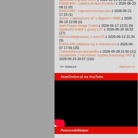
KWAS #40 - zabierzcie Atari Portfolio!
z 2026-06-23
08:12 (0)
KWAS #40 - naprawa retrosprzętu
z 2026-06-21
17:15 (1)
Sceny z demosceny #7 z Bigerem i MBR
z 2026-
06-19 22:08 (0)
Atari Floppy Image Toolkit
z 2026-06-17 13:51 (9)
Spotkanie online z grupą LST
z 2026-06-16 16:32
(17)
Recoil zintegrowany z macOS
z 2026-06-13 21:34
(5)
KWAS #40 odbędzie się w Katowicach
z 2026-06-
07 17:59 (25)
Commodore po atarowsku
z 2026-05-28 21:50 (21)
Urządzenie z rekordowo szybką transmisją SIO!
z
2026-05-24 20:57 (116)
«« nowsze
starsze »»
AtariOnline.pl na YouTube
Pomocnik/Helper