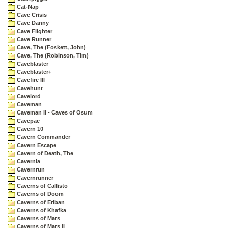
Cat-Nap
Cave Crisis
Cave Danny
Cave Flighter
Cave Runner
Cave, The (Foskett, John)
Cave, The (Robinson, Tim)
Caveblaster
Caveblaster+
Cavefire III
Cavehunt
Cavelord
Caveman
Caveman II - Caves of Osum
Cavepac
Cavern 10
Cavern Commander
Cavern Escape
Cavern of Death, The
Cavernia
Cavernrun
Cavernrunner
Caverns of Callisto
Caverns of Doom
Caverns of Eriban
Caverns of Khafka
Caverns of Mars
Caverns of Mars II