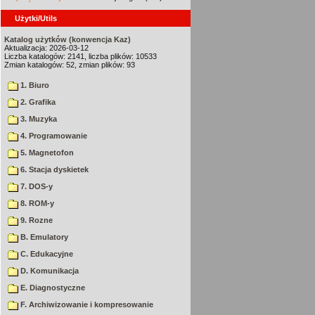
Użytki/Utils
Katalog użytków (konwencja Kaz)
Aktualizacja: 2026-03-12
Liczba katalogów: 2141, liczba plików: 10533
Zmian katalogów: 52, zmian plików: 93
1. Biuro
2. Grafika
3. Muzyka
4. Programowanie
5. Magnetofon
6. Stacja dyskietek
7. DOS-y
8. ROM-y
9. Rozne
B. Emulatory
C. Edukacyjne
D. Komunikacja
E. Diagnostyczne
F. Archiwizowanie i kompresowanie