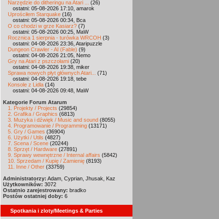
Narzędzie do ditheringu na Atari ...
(26)
ostatni: 05-08-2026 17:10, amarok
Uprościłem Starquake
(16)
ostatni: 05-08-2026 00:34, Bca
O co chodzi w grze Kasiarz?
(7)
ostatni: 05-08-2026 00:25, MaW
Rocznica 1 sierpnia - turówka WRCOH
(3)
ostatni: 04-08-2026 23:36, Ataripuzzle
Dungeon Crawler - AI (Fable)
(9)
ostatni: 04-08-2026 21:05, Nemo
Gry na Atari z pszczołami
(20)
ostatni: 04-08-2026 19:38, miker
Sprawa nowych płyt głównych Atari...
(71)
ostatni: 04-08-2026 19:18, tebe
Konsole z Lidla
(14)
ostatni: 04-08-2026 09:48, MaW
Kategorie Forum Atarum
1. Projekty / Projects
(29854)
2. Grafika / Graphics
(6813)
3. Muzyka i dźwięk / Music and sound
(8055)
4. Programowanie / Programming
(13171)
5. Gry / Games
(36904)
6. Użytki / Utils
(4827)
7. Scena / Scene
(20244)
8. Sprzęt / Hardware
(27891)
9. Sprawy wewnętrzne / Internal affairs
(5842)
10. Sprzedam / Kupię / Zamienię
(8193)
11. Inne / Other
(33759)
Administratorzy:
Adam, Cyprian, Jhusak, Kaz
Użytkowników:
3072
Ostatnio zarejestrowany:
bradko
Postów ostatniej doby:
6
Spotkania i zloty/Meetings & Parties