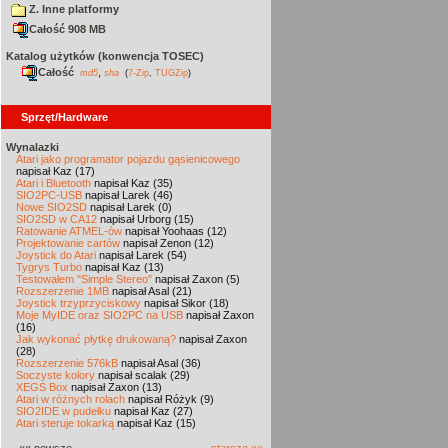
Z. Inne platformy
Całość 908 MB
Katalog użytków (konwencja TOSEC)
Całość
,
md5
sha
(
7-Zip
,
TUGZip
)
Sprzęt/Hardware
Wynalazki
Atari jako programator pojazdu gąsienicowego
napisał Kaz (17)
Atari i Bluetooth
napisał Kaz (35)
SIO2PC-USB
napisał Larek (46)
Nowe SIO2SD
napisał Larek (0)
SIO2SD w CA12
napisał Urborg (15)
Ratowanie ATMEL-ów
napisał Yoohaas (12)
Projektowanie cartów
napisał Zenon (12)
Joystick do Atari
napisał Larek (54)
Tygrys Turbo
napisał Kaz (13)
Testowałem "Simple Stereo"
napisał Zaxon (5)
Rozszerzenie 1MB
napisał Asal (21)
Joystick trzyprzyciskowy
napisał Sikor (18)
Moje MyIDE oraz SIO2PC na USB
napisał Zaxon
(16)
Jak wykonać płytkę drukowaną?
napisał Zaxon
(28)
Rozszerzenie 576kB
napisał Asal (36)
Soczyste kolory
napisał scalak (29)
XEGS Box
napisał Zaxon (13)
Atari w różnych rolach
napisał Różyk (9)
SIO2IDE w pudełku
napisał Kaz (27)
Atari steruje tokarką
napisał Kaz (15)