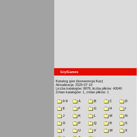
Gry/Games
Katalog gier (konwencja Kaz)
Aktualizacja: 2026-07-19
Liczba katalogów: 8878, liczba plików: 40040
Zmian katalogów: 1, zmian plików: 1
0-9
A
B
C
D
E
F
G
H
I
J
K
L
M
N
O
P
Q
R
S
T
U
V
W
X