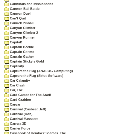
Cannibals and Missionaries
Cannon Ball Battle
Cannon Duel
Can't Quit
Canuck Pinball
Canyon Climber
Canyon Climber 2
Canyon Runner
Capital!
Captain Beeble
Captain Cosmo
Captain Gather
Captain Sticky's Gold
Captivity
Capture the Flag (ANALOG Computing)
Capture the Flag (Sirius Software)
Car Calamity
Car Crash
Car, The
Card Games for The Atari!
Card Grabber
Cargar
Carnival (Casbeer, Jeff)
Carnival (Don)
Carnival Massacre
Carrera 3D
Carrier Force
Casebook of Hemlock Soames, The