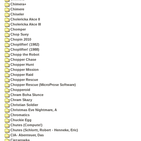
Chimera+
Chimere
Chiseler
Cholericka Akce II
Cholericka Akce III
Chomper
Chop Suey
Chopin 2010
Choplifter! (1982)
Choplifter! (1988)
Chopp the Robot
Chopper Chase
Chopper Hunt
Chopper Mission
Chopper Raid
Chopper Rescue
Chopper Rescue (MicroProse Software)
Chopperoid
Chram Boha Slunce
Chram Skazy
Christian Soldier
Christmas Eve Nightmare, A
Chromatics
Chuckie Egg
Chutes (Compute!)
Chutes (Schlortt, Robert - Henneke, Eric)
CIA- Abenteuer, Das
Ciezarowka