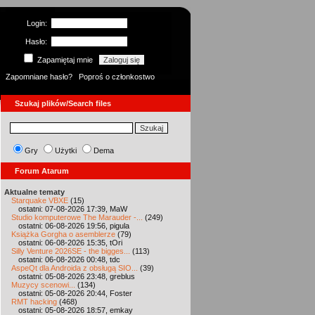
Login:
Hasło:
Zapamiętaj mnie
Zapomniane hasło?
Poproś o członkostwo
Szukaj plików/Search files
Gry
Użytki
Dema
Forum Atarum
Aktualne tematy
Starquake VBXE
(15)
ostatni: 07-08-2026 17:39, MaW
Studio komputerowe The Marauder -...
(249)
ostatni: 06-08-2026 19:56, pigula
Książka Gorgha o asemblerze
(79)
ostatni: 06-08-2026 15:35, tOri
Silly Venture 2026SE - the bigges...
(113)
ostatni: 06-08-2026 00:48, tdc
AspeQt dla Androida z obsługą SIO...
(39)
ostatni: 05-08-2026 23:48, greblus
Muzycy scenowi...
(134)
ostatni: 05-08-2026 20:44, Foster
RMT hacking
(468)
ostatni: 05-08-2026 18:57, emkay