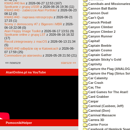
KWAS #40 live
z 2026-06-27 12:53 (167)
Cannibals and Missionarie
Spotkanie z grupą USSR
z 2026-06-26 19:36 (11)
Cannon Ball Battle
KWAS #40 - zabierzcie Atari Portfolio!
z 2026-06-23
Cannon Duel
08:12 (0)
KWAS #40 - naprawa retrosprzętu
z 2026-06-21
Can't Quit
17:15 (1)
Canuck Pinball
Sceny z demosceny #7 z Bigerem i MBR
z 2026-
Canyon Climber
06-19 22:08 (0)
Atari Floppy Image Toolkit
z 2026-06-17 13:51 (9)
Canyon Climber 2
Spotkanie online z grupą LST
z 2026-06-16 16:32
Canyon Runner
(17)
Capital!
Recoil zintegrowany z macOS
z 2026-06-13 21:34
(5)
Captain Beeble
KWAS #40 odbędzie się w Katowicach
z 2026-06-
Captain Cosmo
07 17:59 (25)
Captain Gather
Commodore po atarowsku
z 2026-05-28 21:50 (21)
Captain Sticky's Gold
«« nowsze
starsze »»
Captivity
Capture the Flag (ANALOG
AtariOnline.pl na YouTube
Capture the Flag (Sirius So
Car Calamity
Car Crash
Car, The
Card Games for The Atari!
Card Grabber
Cargar
Carnival (Casbeer, Jeff)
Carnival (Don)
Carnival Massacre
Carrera 3D
Pomocnik/Helper
Carrier Force
Casebook of Hemlock Soa