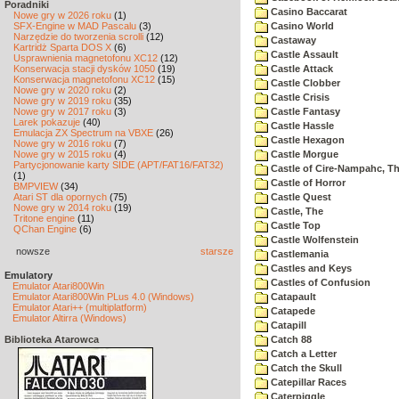
Poradniki
Casino Baccarat
Nowe gry w 2026 roku
(1)
SFX-Engine w MAD Pascalu
(3)
Casino World
Narzędzie do tworzenia scrolli
(12)
Castaway
Kartridż Sparta DOS X
(6)
Castle Assault
Usprawnienia magnetofonu XC12
(12)
Konserwacja stacji dysków 1050
(19)
Castle Attack
Konserwacja magnetofonu XC12
(15)
Castle Clobber
Nowe gry w 2020 roku
(2)
Castle Crisis
Nowe gry w 2019 roku
(35)
Nowe gry w 2017 roku
(3)
Castle Fantasy
Larek pokazuje
(40)
Castle Hassle
Emulacja ZX Spectrum na VBXE
(26)
Castle Hexagon
Nowe gry w 2016 roku
(7)
Nowe gry w 2015 roku
(4)
Castle Morgue
Partycjonowanie karty SIDE (APT/FAT16/FAT32)
Castle of Cire-Nampahc, T
(1)
Castle of Horror
BMPVIEW
(34)
Atari ST dla opornych
(75)
Castle Quest
Nowe gry w 2014 roku
(19)
Castle, The
Tritone engine
(11)
Castle Top
QChan Engine
(6)
Castle Wolfenstein
nowsze
starsze
Castlemania
Castles and Keys
Emulatory
Castles of Confusion
Emulator Atari800Win
Emulator Atari800Win PLus 4.0 (Windows)
Catapault
Emulator Atari++ (multiplatform)
Catapede
Emulator Altirra (Windows)
Catapill
Biblioteka Atarowca
Catch 88
Catch a Letter
Catch the Skull
Catepillar Races
Caterpiggle