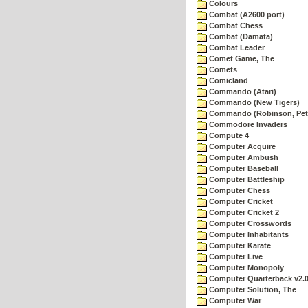
Colours
Combat (A2600 port)
Combat Chess
Combat (Damata)
Combat Leader
Comet Game, The
Comets
Comicland
Commando (Atari)
Commando (New Tigers)
Commando (Robinson, Pete
Commodore Invaders
Compute 4
Computer Acquire
Computer Ambush
Computer Baseball
Computer Battleship
Computer Chess
Computer Cricket
Computer Cricket 2
Computer Crosswords
Computer Inhabitants
Computer Karate
Computer Live
Computer Monopoly
Computer Quarterback v2.
Computer Solution, The
Computer War