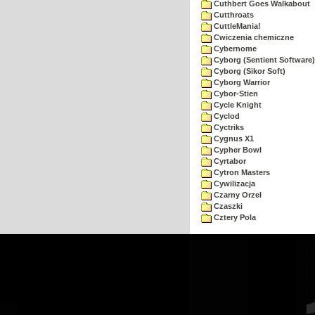
Cuthbert Goes Walkabout
Cutthroats
CuttleMania!
Cwiczenia chemiczne
Cybernome
Cyborg (Sentient Software)
Cyborg (Sikor Soft)
Cyborg Warrior
Cybor-Stien
Cycle Knight
Cyclod
Cyctriks
Cygnus X1
Cypher Bowl
Cyrtabor
Cytron Masters
Cywilizacja
Czarny Orzel
Czaszki
Cztery Pola