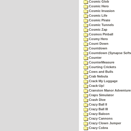
Cosmic Glob
Cosmic Hero
Cosmic Invasion
Cosmic Life
Cosmic Pirate
Cosmic Tunnels
Cosmic Zap
Cosmos Pinball
Cosmy Hero
Count Down
Countdown
Countdown (Synapse Soft
Counter
CounterMeasure
Courting Crickets
Cows and Bulls
Crab Nebula
Crack My Luggage
Crack-Up!
Cranston Manor Adventure
Craps Simulator
Crash Dive
Crazy Ball II
Crazy Ball III
Crazy Baloon
Crazy Cannons
Crazy Clown Jumper
Crazy Cobra