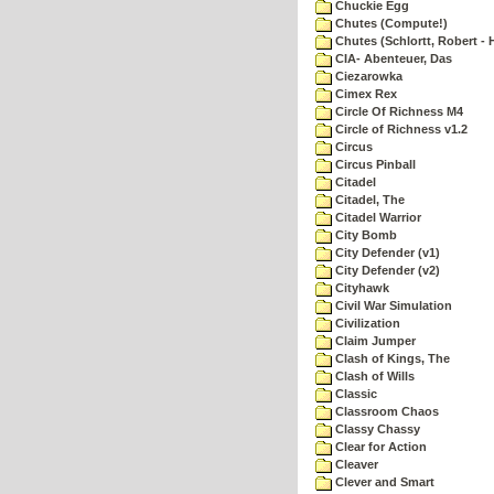
Chuckie Egg
Chutes (Compute!)
Chutes (Schlortt, Robert - 
CIA- Abenteuer, Das
Ciezarowka
Cimex Rex
Circle Of Richness M4
Circle of Richness v1.2
Circus
Circus Pinball
Citadel
Citadel, The
Citadel Warrior
City Bomb
City Defender (v1)
City Defender (v2)
Cityhawk
Civil War Simulation
Civilization
Claim Jumper
Clash of Kings, The
Clash of Wills
Classic
Classroom Chaos
Classy Chassy
Clear for Action
Cleaver
Clever and Smart