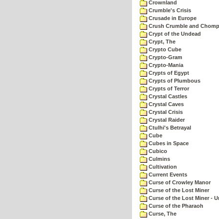
Crownland
Crumble's Crisis
Crusade in Europe
Crush Crumble and Chom
Crypt of the Undead
Crypt, The
Crypto Cube
Crypto-Gram
Crypto-Mania
Crypts of Egypt
Crypts of Plumbous
Crypts of Terror
Crystal Castles
Crystal Caves
Crystal Crisis
Crystal Raider
Ctulhi's Betrayal
Cube
Cubes in Space
Cubico
Culmins
Cultivation
Current Events
Curse of Crowley Manor
Curse of the Lost Miner
Curse of the Lost Miner -
Curse of the Pharaoh
Curse, The