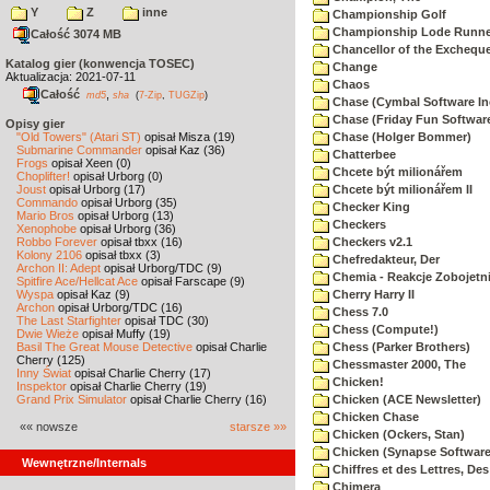
Y
Z
inne
Championship Golf
Championship Lode Runne
Całość 3074 MB
Chancellor of the Exchequ
Katalog gier (konwencja TOSEC)
Change
Aktualizacja: 2021-07-11
Chaos
Całość
,
md5
sha
(
7-Zip
,
TUGZip
)
Chase (Cymbal Software In
Chase (Friday Fun Softwar
Opisy gier
"Old Towers" (Atari ST)
opisał Misza (19)
Chase (Holger Bommer)
Submarine Commander
opisał Kaz (36)
Chatterbee
Frogs
opisał Xeen (0)
Chcete být milionářem
Choplifter!
opisał Urborg (0)
Joust
opisał Urborg (17)
Chcete být milionářem II
Commando
opisał Urborg (35)
Checker King
Mario Bros
opisał Urborg (13)
Checkers
Xenophobe
opisał Urborg (36)
Robbo Forever
opisał tbxx (16)
Checkers v2.1
Kolony 2106
opisał tbxx (3)
Chefredakteur, Der
Archon II: Adept
opisał Urborg/TDC (9)
Chemia - Reakcje Zobojetn
Spitfire Ace/Hellcat Ace
opisał Farscape (9)
Wyspa
opisał Kaz (9)
Cherry Harry II
Archon
opisał Urborg/TDC (16)
Chess 7.0
The Last Starfighter
opisał TDC (30)
Chess (Compute!)
Dwie Wieże
opisał Muffy (19)
Basil The Great Mouse Detective
opisał Charlie
Chess (Parker Brothers)
Cherry (125)
Chessmaster 2000, The
Inny Świat
opisał Charlie Cherry (17)
Chicken!
Inspektor
opisał Charlie Cherry (19)
Grand Prix Simulator
opisał Charlie Cherry (16)
Chicken (ACE Newsletter)
Chicken Chase
«« nowsze
starsze »»
Chicken (Ockers, Stan)
Chicken (Synapse Software
Wewnętrzne/Internals
Chiffres et des Lettres, Des
Chimera