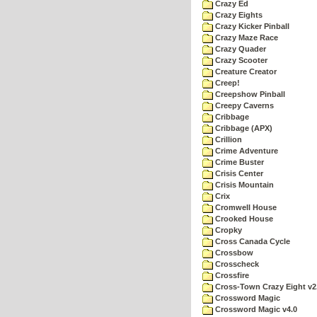
Crazy Ed
Crazy Eights
Crazy Kicker Pinball
Crazy Maze Race
Crazy Quader
Crazy Scooter
Creature Creator
Creep!
Creepshow Pinball
Creepy Caverns
Cribbage
Cribbage (APX)
Crillion
Crime Adventure
Crime Buster
Crisis Center
Crisis Mountain
Crix
Cromwell House
Crooked House
Cropky
Cross Canada Cycle
Crossbow
Crosscheck
Crossfire
Cross-Town Crazy Eight v2
Crossword Magic
Crossword Magic v4.0