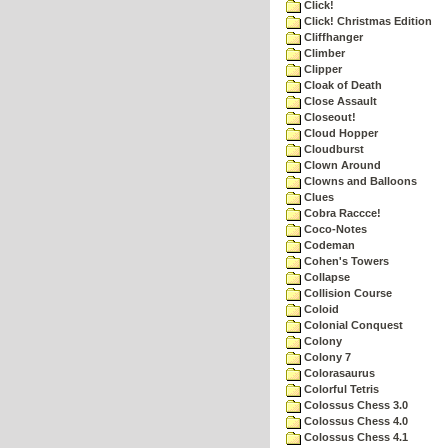
Click!
Click! Christmas Edition
Cliffhanger
Climber
Clipper
Cloak of Death
Close Assault
Closeout!
Cloud Hopper
Cloudburst
Clown Around
Clowns and Balloons
Clues
Cobra Raccce!
Coco-Notes
Codeman
Cohen's Towers
Collapse
Collision Course
Coloid
Colonial Conquest
Colony
Colony 7
Colorasaurus
Colorful Tetris
Colossus Chess 3.0
Colossus Chess 4.0
Colossus Chess 4.1