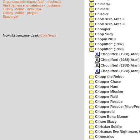
Organizowanie imprez Atari - dyskusja
Chimera+
Atari demoscene database - dyskusja
Colony Mobile - dyskusja
Chimere
Colony Mobile - projekt
Chiseler
Statystyki
Cholericka Akce II
Cholericka Akce III
Chomper
Chop Suey
Nowinki
tworzone dzięki
CuteNews
Chopin 2010
Choplifter! (1982)
Choplifter! (1988)
Choplifter! (1988)(Atari
Choplifter! (1988)(Atari)
Choplifter! (1988)(Atari)
Choplifter! (1988)(Atari
Chopp the Robot
Chopper Chase
Chopper Hunt
Chopper Mission
Chopper Raid
Chopper Rescue
Chopper Rescue (MicroPros
Chopperoid
Chram Boha Slunce
Chram Skazy
Christian Soldier
Christmas Eve Nightmare, 
Chromatics