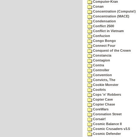
Computer-Kran
Conan
Concentration (Compute!)
Concentration (MACE)
Condensation
Conflict 2500
Conflict in Vietnam
Confuzion
Congo Bongo
Connect Four
Conquest of the Crown
Constancia
Contagion
Contra
Controller
Convention
Convicts, The
Cookie Monster
Cooltris
Cops 'n' Robbers
Copter Cave
Copter Chase
CoreWars
Coronation Street
Corsair!
Cosmic Balance II
Cosmic Crusaders v3.5
Cosmic Defender