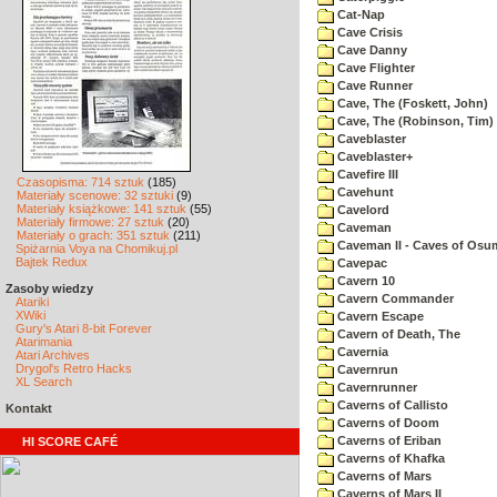
Cat-Nap
Cave Crisis
Cave Danny
Cave Flighter
Cave Runner
Cave, The (Foskett, John)
Cave, The (Robinson, Tim)
Caveblaster
Caveblaster+
Cavefire III
Czasopisma: 714 sztuk
(185)
Cavehunt
Materiały scenowe: 32 sztuki
(9)
Materiały książkowe: 141 sztuk
(55)
Cavelord
Materiały firmowe: 27 sztuk
(20)
Caveman
Materiały o grach: 351 sztuk
(211)
Caveman II - Caves of Osu
Spiżarnia Voya na Chomikuj.pl
Bajtek Redux
Cavepac
Cavern 10
Zasoby wiedzy
Cavern Commander
Atariki
XWiki
Cavern Escape
Gury's Atari 8-bit Forever
Cavern of Death, The
Atarimania
Cavernia
Atari Archives
Drygol's Retro Hacks
Cavernrun
XL Search
Cavernrunner
Caverns of Callisto
Kontakt
Caverns of Doom
Caverns of Eriban
HI SCORE CAFÉ
Caverns of Khafka
Caverns of Mars
Caverns of Mars II