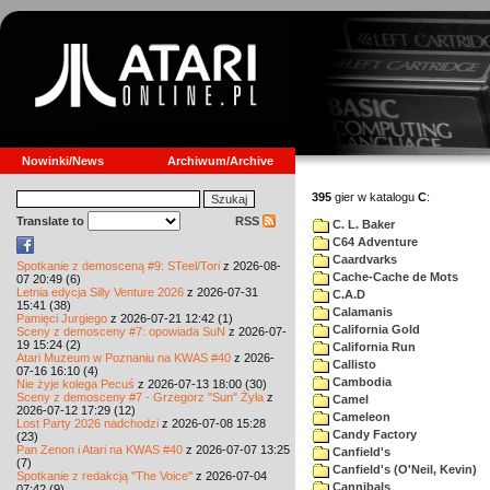
Nowinki/News
Archiwum/Archive
395
gier w katalogu
C
:
Translate to
RSS
C. L. Baker
C64 Adventure
Caardvarks
Spotkanie z demosceną #9: STeel/Tori
z 2026-08-
Cache-Cache de Mots
07 20:49 (6)
Letnia edycja Silly Venture 2026
z 2026-07-31
C.A.D
15:41 (38)
Calamanis
Pamięci Jurgiego
z 2026-07-21 12:42 (1)
California Gold
Sceny z demosceny #7: opowiada SuN
z 2026-07-
19 15:24 (2)
California Run
Atari Muzeum w Poznaniu na KWAS #40
z 2026-
Callisto
07-16 16:10 (4)
Cambodia
Nie żyje kolega Pecuś
z 2026-07-13 18:00 (30)
Sceny z demosceny #7 - Grzegorz "Sun" Żyła
z
Camel
2026-07-12 17:29 (12)
Cameleon
Lost Party 2026 nadchodzi
z 2026-07-08 15:28
Candy Factory
(23)
Pan Zenon i Atari na KWAS #40
z 2026-07-07 13:25
Canfield's
(7)
Canfield's (O'Neil, Kevin)
Spotkanie z redakcją "The Voice"
z 2026-07-04
Cannibals
07:42 (9)