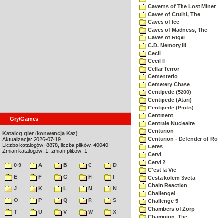
Caverns of The Lost Miner
Caves of Ctulhi, The
Caves of Ice
Caves of Madness, The
Caves of Rigel
C.D. Memory III
Cecil
Cecil II
Cellar Terror
Cementerio
Cemetery Chase
Centipede (5200)
Centipede (Atari)
Centipede (Proto)
Centment
Gry/Games
Centrale Nucleaire
Centurion
Katalog gier (konwencja Kaz)
Centurion - Defender of R
Aktualizacja: 2026-07-19
Liczba katalogów: 8878, liczba plików: 40040
Ceres
Zmian katalogów: 1, zmian plików: 1
Cervi
Cervi 2
0-9
A
B
C
D
C'est la Vie
E
F
G
H
I
Cesta kolem Sveta
Chain Reaction
J
K
L
M
N
Challenge!
O
P
Q
R
S
Challenge 5
Chambers of Zorp
T
U
V
W
X
Champion, The