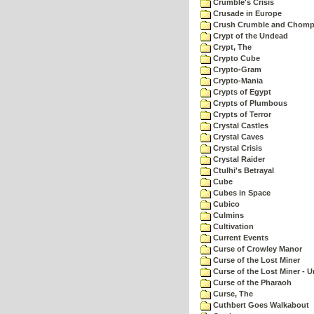
Crumble's Crisis
Crusade in Europe
Crush Crumble and Chom
Crypt of the Undead
Crypt, The
Crypto Cube
Crypto-Gram
Crypto-Mania
Crypts of Egypt
Crypts of Plumbous
Crypts of Terror
Crystal Castles
Crystal Caves
Crystal Crisis
Crystal Raider
Ctulhi's Betrayal
Cube
Cubes in Space
Cubico
Culmins
Cultivation
Current Events
Curse of Crowley Manor
Curse of the Lost Miner
Curse of the Lost Miner -
Curse of the Pharaoh
Curse, The
Cuthbert Goes Walkabout