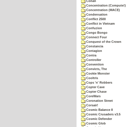
Conan
Concentration (Compute!)
Concentration (MACE)
Condensation
Conflict 2500
Conflict in Vietnam
Confuzion
Congo Bongo
Connect Four
Conquest of the Crown
Constancia
Contagion
Contra
Controller
Convention
Convicts, The
Cookie Monster
Cooltris
Cops 'n' Robbers
Copter Cave
Copter Chase
CoreWars
Coronation Street
Corsair!
Cosmic Balance II
Cosmic Crusaders v3.5
Cosmic Defender
Cosmic Glob