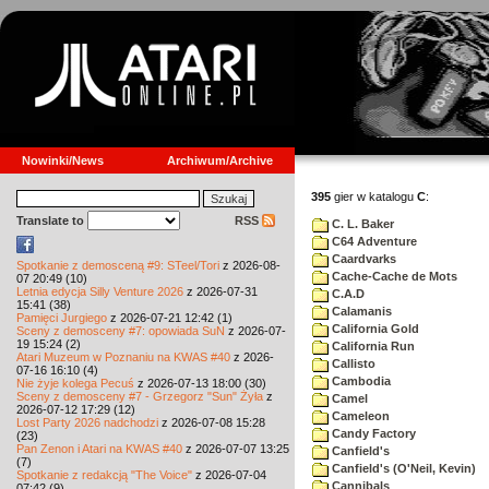
Nowinki/News
Archiwum/Archive
395
gier w katalogu
C
:
Translate to
RSS
C. L. Baker
C64 Adventure
Caardvarks
Spotkanie z demosceną #9: STeel/Tori
z 2026-08-
Cache-Cache de Mots
07 20:49 (10)
Letnia edycja Silly Venture 2026
z 2026-07-31
C.A.D
15:41 (38)
Calamanis
Pamięci Jurgiego
z 2026-07-21 12:42 (1)
California Gold
Sceny z demosceny #7: opowiada SuN
z 2026-07-
19 15:24 (2)
California Run
Atari Muzeum w Poznaniu na KWAS #40
z 2026-
Callisto
07-16 16:10 (4)
Cambodia
Nie żyje kolega Pecuś
z 2026-07-13 18:00 (30)
Sceny z demosceny #7 - Grzegorz "Sun" Żyła
z
Camel
2026-07-12 17:29 (12)
Cameleon
Lost Party 2026 nadchodzi
z 2026-07-08 15:28
Candy Factory
(23)
Pan Zenon i Atari na KWAS #40
z 2026-07-07 13:25
Canfield's
(7)
Canfield's (O'Neil, Kevin)
Spotkanie z redakcją "The Voice"
z 2026-07-04
Cannibals
07:42 (9)