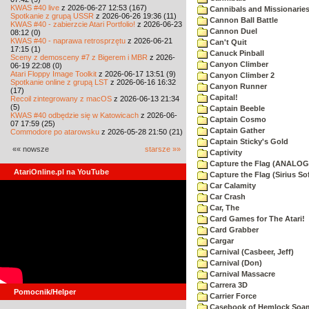
KWAS #40 live
z 2026-06-27 12:53 (167)
Cannibals and Missionarie
Spotkanie z grupą USSR
z 2026-06-26 19:36 (11)
Cannon Ball Battle
KWAS #40 - zabierzcie Atari Portfolio!
z 2026-06-23
Cannon Duel
08:12 (0)
KWAS #40 - naprawa retrosprzętu
z 2026-06-21
Can't Quit
17:15 (1)
Canuck Pinball
Sceny z demosceny #7 z Bigerem i MBR
z 2026-
Canyon Climber
06-19 22:08 (0)
Atari Floppy Image Toolkit
z 2026-06-17 13:51 (9)
Canyon Climber 2
Spotkanie online z grupą LST
z 2026-06-16 16:32
Canyon Runner
(17)
Capital!
Recoil zintegrowany z macOS
z 2026-06-13 21:34
(5)
Captain Beeble
KWAS #40 odbędzie się w Katowicach
z 2026-06-
Captain Cosmo
07 17:59 (25)
Captain Gather
Commodore po atarowsku
z 2026-05-28 21:50 (21)
Captain Sticky's Gold
«« nowsze
starsze »»
Captivity
Capture the Flag (ANALOG
AtariOnline.pl na YouTube
Capture the Flag (Sirius So
Car Calamity
Car Crash
Car, The
Card Games for The Atari!
Card Grabber
Cargar
Carnival (Casbeer, Jeff)
Carnival (Don)
Carnival Massacre
Carrera 3D
Pomocnik/Helper
Carrier Force
Casebook of Hemlock Soa