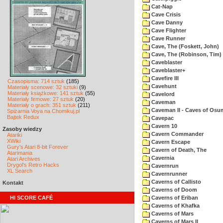
Cat-Nap
Cave Crisis
Cave Danny
Cave Flighter
Cave Runner
Cave, The (Foskett, John)
Cave, The (Robinson, Tim)
Caveblaster
Caveblaster+
Cavefire III
Czasopisma: 714 sztuk
(185)
Cavehunt
Materiały scenowe: 32 sztuki
(9)
Materiały książkowe: 141 sztuk
(55)
Cavelord
Materiały firmowe: 27 sztuk
(20)
Caveman
Materiały o grach: 351 sztuk
(211)
Caveman II - Caves of Osu
Spiżarnia Voya na Chomikuj.pl
Bajtek Redux
Cavepac
Cavern 10
Zasoby wiedzy
Cavern Commander
Atariki
XWiki
Cavern Escape
Gury's Atari 8-bit Forever
Cavern of Death, The
Atarimania
Cavernia
Atari Archives
Drygol's Retro Hacks
Cavernrun
XL Search
Cavernrunner
Caverns of Callisto
Kontakt
Caverns of Doom
HI SCORE CAFÉ
Caverns of Eriban
Caverns of Khafka
Caverns of Mars
Caverns of Mars II