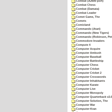
Combat (A2600 port)
Combat Chess
Combat (Damata)
Combat Leader
Comet Game, The
Comets
Comicland
Commando (Atari)
Commando (New Tigers)
Commando (Robinson, Pete
Commodore Invaders
Compute 4
Computer Acquire
Computer Ambush
Computer Baseball
Computer Battleship
Computer Chess
Computer Cricket
Computer Cricket 2
Computer Crosswords
Computer Inhabitants
Computer Karate
Computer Live
Computer Monopoly
Computer Quarterback v2.
Computer Solution, The
Computer War
Computer-Kran