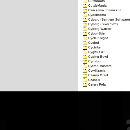
Cutthroats
CuttleMania!
Cwiczenia chemiczne
Cybernome
Cyborg (Sentient Software)
Cyborg (Sikor Soft)
Cyborg Warrior
Cybor-Stien
Cycle Knight
Cyclod
Cyctriks
Cygnus X1
Cypher Bowl
Cyrtabor
Cytron Masters
Cywilizacja
Czarny Orzel
Czaszki
Cztery Pola