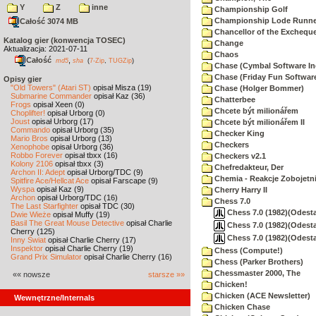
Y
Z
inne
Championship Golf
Championship Lode Runne
Całość 3074 MB
Chancellor of the Exchequ
Katalog gier (konwencja TOSEC)
Change
Aktualizacja: 2021-07-11
Chaos
Całość
,
md5
sha
(
7-Zip
,
TUGZip
)
Chase (Cymbal Software In
Chase (Friday Fun Softwar
Opisy gier
"Old Towers" (Atari ST)
opisał Misza (19)
Chase (Holger Bommer)
Submarine Commander
opisał Kaz (36)
Chatterbee
Frogs
opisał Xeen (0)
Chcete být milionářem
Choplifter!
opisał Urborg (0)
Joust
opisał Urborg (17)
Chcete být milionářem II
Commando
opisał Urborg (35)
Checker King
Mario Bros
opisał Urborg (13)
Checkers
Xenophobe
opisał Urborg (36)
Robbo Forever
opisał tbxx (16)
Checkers v2.1
Kolony 2106
opisał tbxx (3)
Chefredakteur, Der
Archon II: Adept
opisał Urborg/TDC (9)
Chemia - Reakcje Zobojetn
Spitfire Ace/Hellcat Ace
opisał Farscape (9)
Wyspa
opisał Kaz (9)
Cherry Harry II
Archon
opisał Urborg/TDC (16)
Chess 7.0
The Last Starfighter
opisał TDC (30)
Chess 7.0 (1982)(Odesta
Dwie Wieże
opisał Muffy (19)
Basil The Great Mouse Detective
opisał Charlie
Chess 7.0 (1982)(Odesta
Cherry (125)
Chess 7.0 (1982)(Odesta
Inny Świat
opisał Charlie Cherry (17)
Inspektor
opisał Charlie Cherry (19)
Chess (Compute!)
Grand Prix Simulator
opisał Charlie Cherry (16)
Chess (Parker Brothers)
Chessmaster 2000, The
«« nowsze
starsze »»
Chicken!
Chicken (ACE Newsletter)
Wewnętrzne/Internals
Chicken Chase