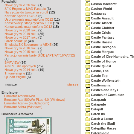
Poradniki
Casino Baccarat
Nowe gry w 2026 roku
(1)
SFX-Engine w MAD Pascalu
(3)
Casino World
Narzędzie do tworzenia scrolli
(12)
Castaway
Kartridż Sparta DOS X
(6)
Castle Assault
Usprawnienia magnetofonu XC12
(12)
Konserwacja stacji dysków 1050
(19)
Castle Attack
Konserwacja magnetofonu XC12
(15)
Castle Clobber
Nowe gry w 2020 roku
(2)
Castle Crisis
Nowe gry w 2019 roku
(35)
Nowe gry w 2017 roku
(3)
Castle Fantasy
Larek pokazuje
(40)
Castle Hassle
Emulacja ZX Spectrum na VBXE
(26)
Castle Hexagon
Nowe gry w 2016 roku
(7)
Nowe gry w 2015 roku
(4)
Castle Morgue
Partycjonowanie karty SIDE (APT/FAT16/FAT32)
Castle of Cire-Nampahc, T
(1)
Castle of Horror
BMPVIEW
(34)
Atari ST dla opornych
(75)
Castle Quest
Nowe gry w 2014 roku
(19)
Castle, The
Tritone engine
(11)
Castle Top
QChan Engine
(6)
Castle Wolfenstein
nowsze
starsze
Castlemania
Castles and Keys
Emulatory
Castles of Confusion
Emulator Atari800Win
Emulator Atari800Win PLus 4.0 (Windows)
Catapault
Emulator Atari++ (multiplatform)
Catapede
Emulator Altirra (Windows)
Catapill
Biblioteka Atarowca
Catch 88
Catch a Letter
Catch the Skull
Catepillar Races
Caterpiggle