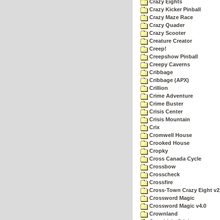
Crazy Eights
Crazy Kicker Pinball
Crazy Maze Race
Crazy Quader
Crazy Scooter
Creature Creator
Creep!
Creepshow Pinball
Creepy Caverns
Cribbage
Cribbage (APX)
Crillion
Crime Adventure
Crime Buster
Crisis Center
Crisis Mountain
Crix
Cromwell House
Crooked House
Cropky
Cross Canada Cycle
Crossbow
Crosscheck
Crossfire
Cross-Town Crazy Eight v2
Crossword Magic
Crossword Magic v4.0
Crownland