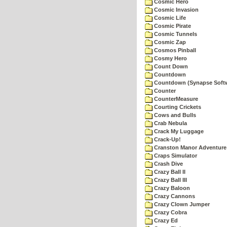
Cosmic Hero
Cosmic Invasion
Cosmic Life
Cosmic Pirate
Cosmic Tunnels
Cosmic Zap
Cosmos Pinball
Cosmy Hero
Count Down
Countdown
Countdown (Synapse Soft
Counter
CounterMeasure
Courting Crickets
Cows and Bulls
Crab Nebula
Crack My Luggage
Crack-Up!
Cranston Manor Adventure
Craps Simulator
Crash Dive
Crazy Ball II
Crazy Ball III
Crazy Baloon
Crazy Cannons
Crazy Clown Jumper
Crazy Cobra
Crazy Ed