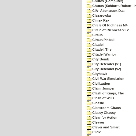
Chutes (Compute!)
Chutes (Schlortt, Robert - 
CIA- Abenteuer, Das
Ciezarowka
Cimex Rex
Circle Of Richness M4
Circle of Richness v1.2
Circus
Circus Pinball
Citadel
Citadel, The
Citadel Warrior
City Bomb
City Defender (v1)
City Defender (v2)
Cityhawk
Civil War Simulation
Civilization
Claim Jumper
Clash of Kings, The
Clash of Wills
Classic
Classroom Chaos
Classy Chassy
Clear for Action
Cleaver
Clever and Smart
Click!