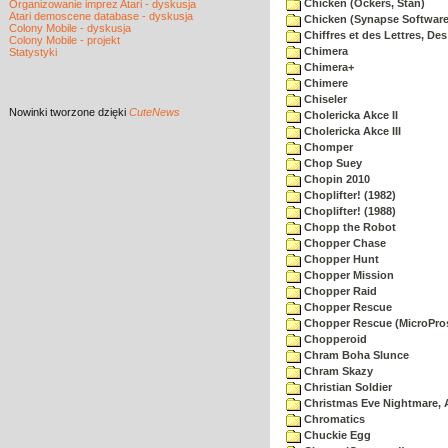
Chicken (Ockers, Stan)
Organizowanie imprez Atari - dyskusja
Atari demoscene database - dyskusja
Chicken (Synapse Software
Colony Mobile - dyskusja
Chiffres et des Lettres, Des
Colony Mobile - projekt
Chimera
Statystyki
Chimera+
Chimere
Chiseler
Nowinki
tworzone dzięki
CuteNews
Cholericka Akce II
Cholericka Akce III
Chomper
Chop Suey
Chopin 2010
Choplifter! (1982)
Choplifter! (1988)
Chopp the Robot
Chopper Chase
Chopper Hunt
Chopper Mission
Chopper Raid
Chopper Rescue
Chopper Rescue (MicroPros
Chopperoid
Chram Boha Slunce
Chram Skazy
Christian Soldier
Christmas Eve Nightmare, 
Chromatics
Chuckie Egg