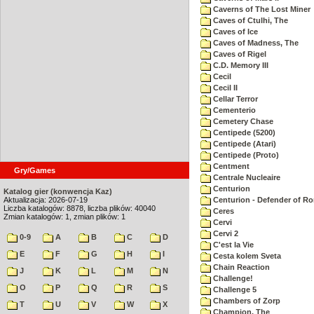
Caverns of The Lost Miner
Caves of Ctulhi, The
Caves of Ice
Caves of Madness, The
Caves of Rigel
C.D. Memory III
Cecil
Cecil II
Cellar Terror
Cementerio
Cemetery Chase
Centipede (5200)
Centipede (Atari)
Centipede (Proto)
Centment
Gry/Games
Centrale Nucleaire
Centurion
Katalog gier (konwencja Kaz)
Aktualizacja: 2026-07-19
Centurion - Defender of R
Liczba katalogów: 8878, liczba plików: 40040
Ceres
Zmian katalogów: 1, zmian plików: 1
Cervi
Cervi 2
0-9
A
B
C
D
C'est la Vie
E
F
G
H
I
Cesta kolem Sveta
Chain Reaction
J
K
L
M
N
Challenge!
O
P
Q
R
S
Challenge 5
Chambers of Zorp
T
U
V
W
X
Champion, The