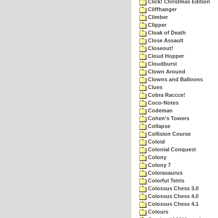
Click! Christmas Edition
Cliffhanger
Climber
Clipper
Cloak of Death
Close Assault
Closeout!
Cloud Hopper
Cloudburst
Clown Around
Clowns and Balloons
Clues
Cobra Raccce!
Coco-Notes
Codeman
Cohen's Towers
Collapse
Collision Course
Coloid
Colonial Conquest
Colony
Colony 7
Colorasaurus
Colorful Tetris
Colossus Chess 3.0
Colossus Chess 4.0
Colossus Chess 4.1
Colours