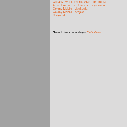
Organizowanie imprez Atari - dyskusja
Atari demoscene database - dyskusja
Colony Mobile - dyskusja
Colony Mobile - projekt
Statystyki
Nowinki
tworzone dzięki
CuteNews