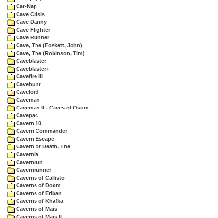
Cat-Nap
Cave Crisis
Cave Danny
Cave Flighter
Cave Runner
Cave, The (Foskett, John)
Cave, The (Robinson, Tim)
Caveblaster
Caveblaster+
Cavefire III
Cavehunt
Cavelord
Caveman
Caveman II - Caves of Osum
Cavepac
Cavern 10
Cavern Commander
Cavern Escape
Cavern of Death, The
Cavernia
Cavernrun
Cavernrunner
Caverns of Callisto
Caverns of Doom
Caverns of Eriban
Caverns of Khafka
Caverns of Mars
Caverns of Mars II