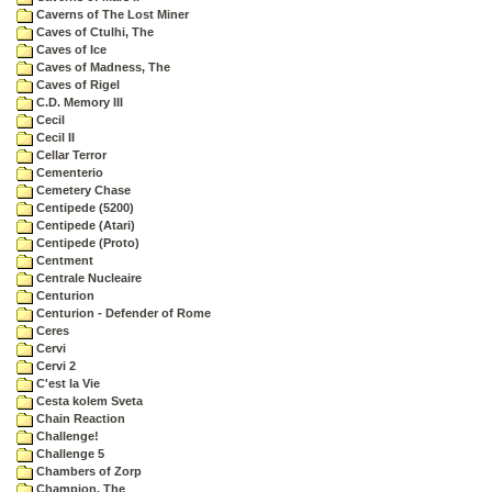
Caverns of The Lost Miner
Caves of Ctulhi, The
Caves of Ice
Caves of Madness, The
Caves of Rigel
C.D. Memory III
Cecil
Cecil II
Cellar Terror
Cementerio
Cemetery Chase
Centipede (5200)
Centipede (Atari)
Centipede (Proto)
Centment
Centrale Nucleaire
Centurion
Centurion - Defender of Rome
Ceres
Cervi
Cervi 2
C'est la Vie
Cesta kolem Sveta
Chain Reaction
Challenge!
Challenge 5
Chambers of Zorp
Champion, The