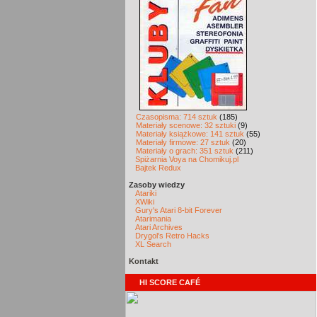
Czasopisma: 714 sztuk
(185)
Materiały scenowe: 32 sztuki
(9)
Materiały książkowe: 141 sztuk
(55)
Materiały firmowe: 27 sztuk
(20)
Materiały o grach: 351 sztuk
(211)
Spiżarnia Voya na Chomikuj.pl
Bajtek Redux
Zasoby wiedzy
Atariki
XWiki
Gury's Atari 8-bit Forever
Atarimania
Atari Archives
Drygol's Retro Hacks
XL Search
Kontakt
HI SCORE CAFÉ