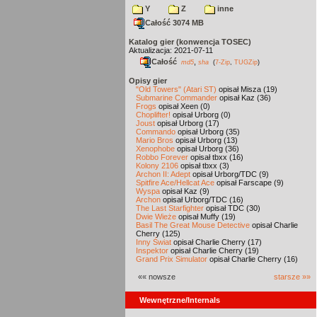
Y
Z
inne
Całość 3074 MB
Katalog gier (konwencja TOSEC)
Aktualizacja: 2021-07-11
Całość
,
md5
sha
(
7-Zip
,
TUGZip
)
Opisy gier
"Old Towers" (Atari ST)
opisał Misza (19)
Submarine Commander
opisał Kaz (36)
Frogs
opisał Xeen (0)
Choplifter!
opisał Urborg (0)
Joust
opisał Urborg (17)
Commando
opisał Urborg (35)
Mario Bros
opisał Urborg (13)
Xenophobe
opisał Urborg (36)
Robbo Forever
opisał tbxx (16)
Kolony 2106
opisał tbxx (3)
Archon II: Adept
opisał Urborg/TDC (9)
Spitfire Ace/Hellcat Ace
opisał Farscape (9)
Wyspa
opisał Kaz (9)
Archon
opisał Urborg/TDC (16)
The Last Starfighter
opisał TDC (30)
Dwie Wieże
opisał Muffy (19)
Basil The Great Mouse Detective
opisał Charlie
Cherry (125)
Inny Świat
opisał Charlie Cherry (17)
Inspektor
opisał Charlie Cherry (19)
Grand Prix Simulator
opisał Charlie Cherry (16)
«« nowsze
starsze »»
Wewnętrzne/Internals