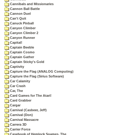
Cannibals and Missionaries
Cannon Ball Battle
Cannon Duel
Can't Quit
Canuck Pinball
Canyon Climber
Canyon Climber 2
Canyon Runner
Capital!
Captain Beeble
Captain Cosmo
Captain Gather
Captain Sticky's Gold
Captivity
Capture the Flag (ANALOG Computing)
Capture the Flag (Sirius Software)
Car Calamity
Car Crash
Car, The
Card Games for The Atari!
Card Grabber
Cargar
Carnival (Casbeer, Jeff)
Carnival (Don)
Carnival Massacre
Carrera 3D
Carrier Force
Casebook of Hemlock Soames, The