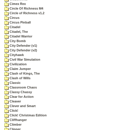
Cimex Rex
Circle Of Richness M4
Circle of Richness v1.2
Circus
Circus Pinball
Citadel
Citadel, The
Citadel Warrior
City Bomb
City Defender (v1)
City Defender (v2)
Cityhawk
Civil War Simulation
Civilization
Claim Jumper
Clash of Kings, The
Clash of Wills
Classic
Classroom Chaos
Classy Chassy
Clear for Action
Cleaver
Clever and Smart
Click!
Click! Christmas Edition
Cliffhanger
Climber
Clipper