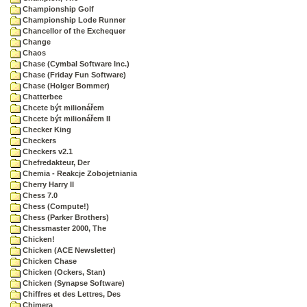
Championship Golf
Championship Lode Runner
Chancellor of the Exchequer
Change
Chaos
Chase (Cymbal Software Inc.)
Chase (Friday Fun Software)
Chase (Holger Bommer)
Chatterbee
Chcete být milionářem
Chcete být milionářem II
Checker King
Checkers
Checkers v2.1
Chefredakteur, Der
Chemia - Reakcje Zobojetniania
Cherry Harry II
Chess 7.0
Chess (Compute!)
Chess (Parker Brothers)
Chessmaster 2000, The
Chicken!
Chicken (ACE Newsletter)
Chicken Chase
Chicken (Ockers, Stan)
Chicken (Synapse Software)
Chiffres et des Lettres, Des
Chimera