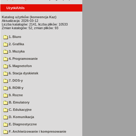
Użytki/Utils
Katalog użytków (konwencja Kaz)
Aktualizacja: 2026-03-12
Liczba katalogów: 2141, liczba plików: 10533
Zmian katalogów: 52, zmian plików: 93
1. Biuro
2. Grafika
3. Muzyka
4. Programowanie
5. Magnetofon
6. Stacja dyskietek
7. DOS-y
8. ROM-y
9. Rozne
B. Emulatory
C. Edukacyjne
D. Komunikacja
E. Diagnostyczne
F. Archiwizowanie i kompresowanie