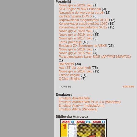
Poradniki
Nowe gry w 2026 roku
(1)
SFX-Engine w MAD Pascalu
(3)
Narzędzie do tworzenia scrolli
(12)
Kartridż Sparta DOS X
(6)
Usprawnienia magnetofonu XC12
(12)
Konserwacja stacji dysków 1050
(19)
Konserwacja magnetofonu XC12
(15)
Nowe gry w 2020 roku
(2)
Nowe gry w 2019 roku
(35)
Nowe gry w 2017 roku
(3)
Larek pokazuje
(40)
Emulacja ZX Spectrum na VBXE
(26)
Nowe gry w 2016 roku
(7)
Nowe gry w 2015 roku
(4)
Partycjonowanie karty SIDE (APT/FAT16/FAT32)
(1)
BMPVIEW
(34)
Atari ST dla opornych
(75)
Nowe gry w 2014 roku
(19)
Tritone engine
(11)
QChan Engine
(6)
nowsze
starsze
Emulatory
Emulator Atari800Win
Emulator Atari800Win PLus 4.0 (Windows)
Emulator Atari++ (multiplatform)
Emulator Altirra (Windows)
Biblioteka Atarowca