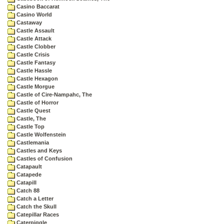
Casino Baccarat
Casino World
Castaway
Castle Assault
Castle Attack
Castle Clobber
Castle Crisis
Castle Fantasy
Castle Hassle
Castle Hexagon
Castle Morgue
Castle of Cire-Nampahc, The
Castle of Horror
Castle Quest
Castle, The
Castle Top
Castle Wolfenstein
Castlemania
Castles and Keys
Castles of Confusion
Catapault
Catapede
Catapill
Catch 88
Catch a Letter
Catch the Skull
Catepillar Races
Caterpiggle