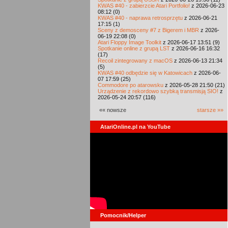
KWAS #40 - zabierzcie Atari Portfolio!
z 2026-06-23
08:12 (0)
KWAS #40 - naprawa retrosprzętu
z 2026-06-21
17:15 (1)
Sceny z demosceny #7 z Bigerem i MBR
z 2026-
06-19 22:08 (0)
Atari Floppy Image Toolkit
z 2026-06-17 13:51 (9)
Spotkanie online z grupą LST
z 2026-06-16 16:32
(17)
Recoil zintegrowany z macOS
z 2026-06-13 21:34
(5)
KWAS #40 odbędzie się w Katowicach
z 2026-06-
07 17:59 (25)
Commodore po atarowsku
z 2026-05-28 21:50 (21)
Urządzenie z rekordowo szybką transmisją SIO!
z
2026-05-24 20:57 (116)
«« nowsze
starsze »»
AtariOnline.pl na YouTube
Pomocnik/Helper