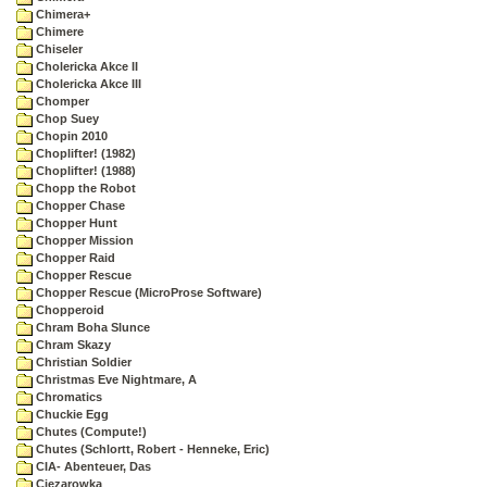
Chimera+
Chimere
Chiseler
Cholericka Akce II
Cholericka Akce III
Chomper
Chop Suey
Chopin 2010
Choplifter! (1982)
Choplifter! (1988)
Chopp the Robot
Chopper Chase
Chopper Hunt
Chopper Mission
Chopper Raid
Chopper Rescue
Chopper Rescue (MicroProse Software)
Chopperoid
Chram Boha Slunce
Chram Skazy
Christian Soldier
Christmas Eve Nightmare, A
Chromatics
Chuckie Egg
Chutes (Compute!)
Chutes (Schlortt, Robert - Henneke, Eric)
CIA- Abenteuer, Das
Ciezarowka