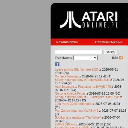
Nowinki/News
Archiwum/Archive
Translate to
RSS
Letnia edycja Silly Venture 2026
z 2026-07-31
15:41 (36)
Pamięci Jurgiego
z 2026-07-21 12:42 (1)
Sceny z demosceny #7: opowiada SuN
z 2026-07-
19 15:24 (2)
Atari Muzeum w Poznaniu na KWAS #40
z 2026-
07-16 16:10 (4)
Nie żyje kolega Pecuś
z 2026-07-13 18:00 (30)
Sceny z demosceny #7 - Grzegorz "Sun" Żyła
z
2026-07-12 17:29 (12)
Lost Party 2026 nadchodzi
z 2026-07-08 15:28
(23)
Pan Zenon i Atari na KWAS #40
z 2026-07-07 13:25
(7)
Spotkanie z redakcją "The Voice"
z 2026-07-04
07:42 (9)
KWAS #40 live
z 2026-06-27 12:53 (167)
Spotkanie z grupą USSR
z 2026-06-26 19:36 (11)