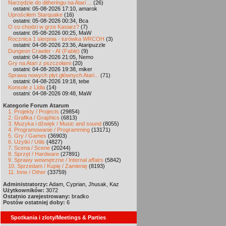
Narzędzie do ditheringu na Atari ...
(26)
ostatni: 05-08-2026 17:10, amarok
Uprościłem Starquake
(16)
ostatni: 05-08-2026 00:34, Bca
O co chodzi w grze Kasiarz?
(7)
ostatni: 05-08-2026 00:25, MaW
Rocznica 1 sierpnia - turówka WRCOH
(3)
ostatni: 04-08-2026 23:36, Ataripuzzle
Dungeon Crawler - AI (Fable)
(9)
ostatni: 04-08-2026 21:05, Nemo
Gry na Atari z pszczołami
(20)
ostatni: 04-08-2026 19:38, miker
Sprawa nowych płyt głównych Atari...
(71)
ostatni: 04-08-2026 19:18, tebe
Konsole z Lidla
(14)
ostatni: 04-08-2026 09:48, MaW
Kategorie Forum Atarum
1. Projekty / Projects
(29854)
2. Grafika / Graphics
(6813)
3. Muzyka i dźwięk / Music and sound
(8055)
4. Programowanie / Programming
(13171)
5. Gry / Games
(36903)
6. Użytki / Utils
(4827)
7. Scena / Scene
(20244)
8. Sprzęt / Hardware
(27891)
9. Sprawy wewnętrzne / Internal affairs
(5842)
10. Sprzedam / Kupię / Zamienię
(8193)
11. Inne / Other
(33759)
Administratorzy:
Adam, Cyprian, Jhusak, Kaz
Użytkowników:
3072
Ostatnio zarejestrowany:
bradko
Postów ostatniej doby:
6
Spotkania i zloty/Meetings & Parties