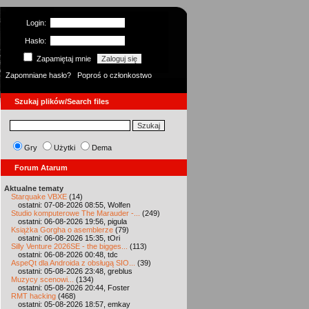
Login:
Hasło:
Zapamiętaj mnie
Zapomniane hasło?
Poproś o członkostwo
Szukaj plików/Search files
Gry
Użytki
Dema
Forum Atarum
Aktualne tematy
Starquake VBXE
(14)
ostatni: 07-08-2026 08:55, Wolfen
Studio komputerowe The Marauder -...
(249)
ostatni: 06-08-2026 19:56, pigula
Książka Gorgha o asemblerze
(79)
ostatni: 06-08-2026 15:35, tOri
Silly Venture 2026SE - the bigges...
(113)
ostatni: 06-08-2026 00:48, tdc
AspeQt dla Androida z obsługą SIO...
(39)
ostatni: 05-08-2026 23:48, greblus
Muzycy scenowi...
(134)
ostatni: 05-08-2026 20:44, Foster
RMT hacking
(468)
ostatni: 05-08-2026 18:57, emkay