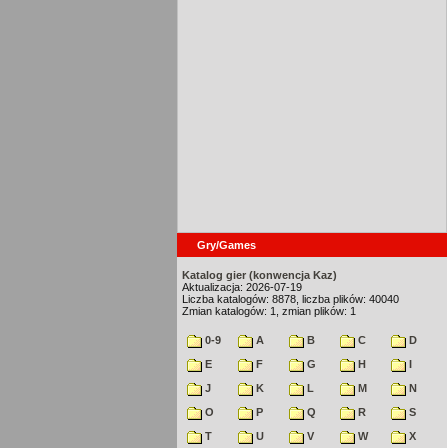
Gry/Games
Katalog gier (konwencja Kaz)
Aktualizacja: 2026-07-19
Liczba katalogów: 8878, liczba plików: 40040
Zmian katalogów: 1, zmian plików: 1
0-9
A
B
C
D
E
F
G
H
I
J
K
L
M
N
O
P
Q
R
S
T
U
V
W
X