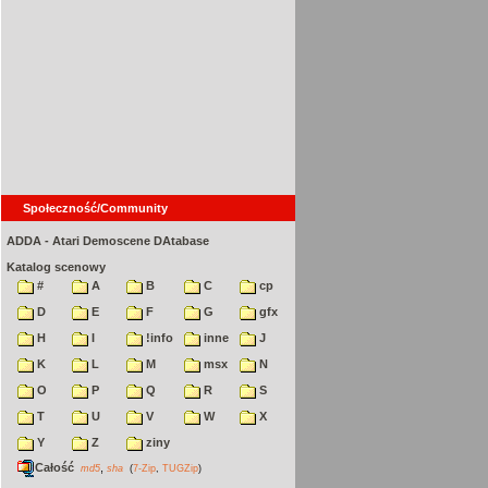
Społeczność/Community
ADDA - Atari Demoscene DAtabase
Katalog scenowy
#
A
B
C
cp
D
E
F
G
gfx
H
I
!info
inne
J
K
L
M
msx
N
O
P
Q
R
S
T
U
V
W
X
Y
Z
ziny
Całość
,
md5
sha
(
7-Zip
,
TUGZip
)