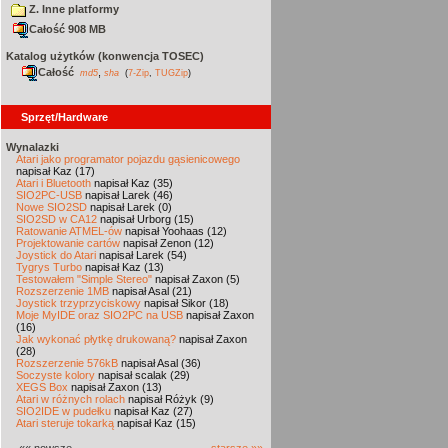
Z. Inne platformy
Całość 908 MB
Katalog użytków (konwencja TOSEC)
Całość
,
md5
sha
(
7-Zip
,
TUGZip
)
Sprzęt/Hardware
Wynalazki
Atari jako programator pojazdu gąsienicowego
napisał Kaz (17)
Atari i Bluetooth
napisał Kaz (35)
SIO2PC-USB
napisał Larek (46)
Nowe SIO2SD
napisał Larek (0)
SIO2SD w CA12
napisał Urborg (15)
Ratowanie ATMEL-ów
napisał Yoohaas (12)
Projektowanie cartów
napisał Zenon (12)
Joystick do Atari
napisał Larek (54)
Tygrys Turbo
napisał Kaz (13)
Testowałem "Simple Stereo"
napisał Zaxon (5)
Rozszerzenie 1MB
napisał Asal (21)
Joystick trzyprzyciskowy
napisał Sikor (18)
Moje MyIDE oraz SIO2PC na USB
napisał Zaxon
(16)
Jak wykonać płytkę drukowaną?
napisał Zaxon
(28)
Rozszerzenie 576kB
napisał Asal (36)
Soczyste kolory
napisał scalak (29)
XEGS Box
napisał Zaxon (13)
Atari w różnych rolach
napisał Różyk (9)
SIO2IDE w pudełku
napisał Kaz (27)
Atari steruje tokarką
napisał Kaz (15)