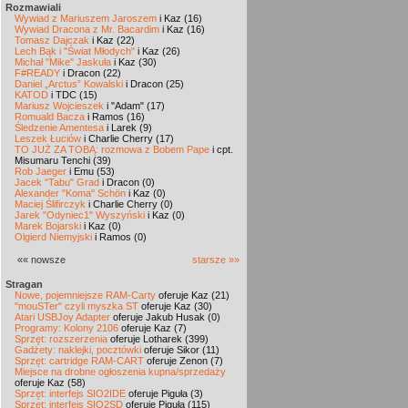
Rozmawiali
Wywiad z Mariuszem Jaroszem
i Kaz (16)
Wywiad Dracona z Mr. Bacardim
i Kaz (16)
Tomasz Dajczak
i Kaz (22)
Lech Bąk i "Świat Młodych"
i Kaz (26)
Michał "Mike" Jaskuła
i Kaz (30)
F#READY
i Dracon (22)
Daniel „Arctus” Kowalski
i Dracon (25)
KATOD
i TDC (15)
Mariusz Wojcieszek
i "Adam" (17)
Romuald Bacza
i Ramos (16)
Śledzenie Amentesa
i Larek (9)
Leszek Łuciów
i Charlie Cherry (17)
TO JUŻ ZA TOBĄ: rozmowa z Bobem Pape
i cpt.
Misumaru Tenchi (39)
Rob Jaeger
i Emu (53)
Jacek "Tabu" Grad
i Dracon (0)
Alexander "Koma" Schön
i Kaz (0)
Maciej Ślifirczyk
i Charlie Cherry (0)
Jarek "Odyniec1" Wyszyński
i Kaz (0)
Marek Bojarski
i Kaz (0)
Olgierd Niemyjski
i Ramos (0)
«« nowsze
starsze »»
Stragan
Nowe, pojemniejsze RAM-Carty
oferuje Kaz (21)
"mouSTer" czyli myszka ST
oferuje Kaz (30)
Atari USBJoy Adapter
oferuje Jakub Husak (0)
Programy: Kolony 2106
oferuje Kaz (7)
Sprzęt: rozszerzenia
oferuje Lotharek (399)
Gadżety: naklejki, pocztówki
oferuje Sikor (11)
Sprzęt: cartridge RAM-CART
oferuje Zenon (7)
Miejsce na drobne ogłoszenia kupna/sprzedaży
oferuje Kaz (58)
Sprzęt: interfejs SIO2IDE
oferuje Piguła (3)
Sprzęt: interfejs SIO2SD
oferuje Piguła (115)