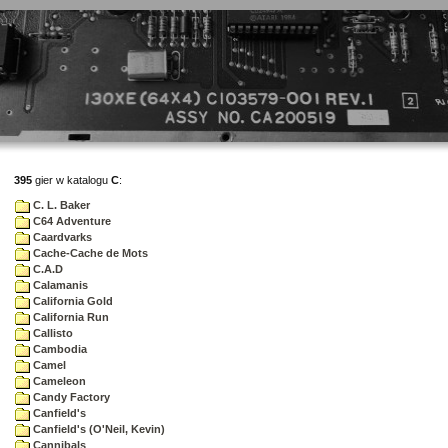
395
gier w katalogu
C
:
C. L. Baker
C64 Adventure
Caardvarks
Cache-Cache de Mots
C.A.D
Calamanis
California Gold
California Run
Callisto
Cambodia
Camel
Cameleon
Candy Factory
Canfield's
Canfield's (O'Neil, Kevin)
Cannibals